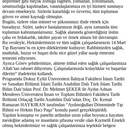
depremler gibi birçok zorluğa rağmen, yılmadan, yorulmadan,
umutsuzluğa kapılmadan, vatandaşlarımıza en iyi hizmeti sunmaya
devam etmekteyiz. Sizlerin kararlılığı ve özverisi, tüm toplumun
güven ve umut kaynağı olmuştur.
Bugün, sizlere olan minnet ve şükranımızı ifade etmek için
buradayız. Sizler, sadece hastalarınızın değil, aynı zamanda tüm
toplumun kahramanlarısınız. Sağlık alanında gösterdiğiniz üstün
çaba ve fedakarlık, takdire şayan ve örnek alınası bir davranıştır.
Bu vesileyle, Hekimlerimizin ve tüm sağlık çalışanlarımızın 14 Mart
Tıp Bayramı’nı en içten dileklerimle kutluyor; Rabbimizden sağlık,
mutluluk, huzur ve başarı dolu nice güzel yıllar nasip etmesini
temenni ediyorum.
Ayrıca Görev şehitlerimize, ahirete irtihal eden sağlık çalışanlarımıza
Allah’tan rahmet diliyorum. Çalışmalarınızda kolaylıklar ve başarılar
dilerim” ifadelerini kullandı.
Programda Dokuz Eylül Üniversitesi İlahiyat Fakültesi İslam Tarihi
ve Sanatları Bölümü İslam Tarihi Anabilim Dalı Türk İslam Tarihi
Bilim Dalı’ndan Prof. Dr. Mehmet ŞEKER ile Aydın Adnan
Menderes Üniversitesi İnsan ve Toplum Bilimleri Fakültesi Tarih
Bölümü Ortaçağ Tarihi Anabilim Dalı’ndan Doç. Dr. Kemal
Ramazan HAYKIRAN tarafından “Aydınoğulları Döneminde Tıp
Bilimi ve Hekim Hacı Paşa” konulu panel gerçekleştirildi.
Yapılan konuşma ve panelin ardından uzun yıllar boyunca hayatını
mesleğine adamış ve insanların şifasına vesile olan Kıymetli Emekli
olmuş hekimlerimize ve sağlık çalışanlarımıza teşekkür belgesi