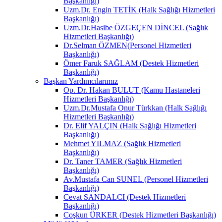
Başkanlığı)
Uzm.Dr. Engin TETİK (Halk Sağlığı Hizmetleri
Başkanlığı)
Uzm.Dr.Hasibe ÖZGEÇEN DİNCEL (Sağlık
Hizmetleri Başkanlığı)
Dr.Selman ÖZMEN(Personel Hizmetleri
Başkanlığı)
Ömer Faruk SAĞLAM (Destek Hizmetleri
Başkanlığı)
Başkan Yardımcılarımız
Op. Dr. Hakan BULUT (Kamu Hastaneleri
Hizmetleri Başkanlığı)
Uzm.Dr.Mustafa Onur Türkkan (Halk Sağlığı
Hizmetleri Başkanlığı)
Dr. Elif YALÇIN (Halk Sağlığı Hizmetleri
Başkanlığı)
Mehmet YILMAZ (Sağlık Hizmetleri
Başkanlığı)
Dr. Taner TAMER (Sağlık Hizmetleri
Başkanlığı)
Av.Mustafa Can SUNEL (Personel Hizmetleri
Başkanlığı)
Cevat SANDALCI (Destek Hizmetleri
Başkanlığı)
Coşkun ÜRKER (Destek Hizmetleri Başkanlığı)