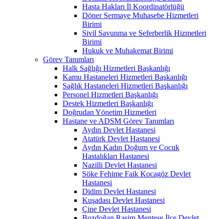
Hasta Hakları İl Koordinatörlüğü
Döner Sermaye Muhasebe Hizmetleri
Birimi
Sivil Savunma ve Seferberlik Hizmetleri
Birimi
Hukuk ve Muhakemat Birimi
Görev Tanımları
Halk Sağlığı Hizmetleri Başkanlığı
Kamu Hastaneleri Hizmetleri Başkanlığı
Sağlık Hastaneleri Hizmetleri Başkanlığı
Personel Hizmetleri Başkanlığı
Destek Hizmetleri Başkanlığı
Doğrudan Yönetim Hizmetleri
Hastane ve ADSM Görev Tanımları
Aydın Devlet Hastanesi
Atatürk Devlet Hastanesi
Aydın Kadın Doğum ve Çocuk
Hastalıkları Hastanesi
Nazilli Devlet Hastanesi
Söke Fehime Faik Kocagöz Devlet
Hastanesi
Didim Devlet Hastanesi
Kuşadası Devlet Hastanesi
Çine Devlet Hastanesi
Bozdoğan Rasim Menteşe İlçe Devlet