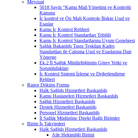
Mevzuat
5018 Sayılı “Kamu Mali Yönetimi ve Kontrolü
Kanunu
İç kontrol ve Ön Mali Kontrole İlişkin Usul ve
Esaslar
Kamu İç Kontrol Rehberi
Kamu İç Kontrol Standartları Tebliği
Kamu İç Kontrol Standartlarına Uyum Genelgesi
Sağlık Bakanlığı Taşra Teşkilatı Kadro
Standartları ile Çalışma Usul ve Esaslarına Dair
Yönerge
Ek.2 İl Sağlık Müdürlüğünün Görev Yetki ve
Sorumlulukları
İç Kontrol Sistemi İzleme ve Değerlendirme
Rehberi
Rapor Döküm Formu
Halk Sağlığı Hizmetleri Başkanlığı
Kamu Hastaneleri Hizmetleri Başkanlığı
Sağlık Hizmetleri Başkanlığı
Destek Hizmetleri Başkanlığı
Personel Hizmetleri Başkanlığı
İl Sağlık Müdürüne Direkt Bağlı Birimler
Birim İş Takvimleri
Halk Sağlığı Hizmetleri Başkanlığı
Aile Hekimliği Birimi