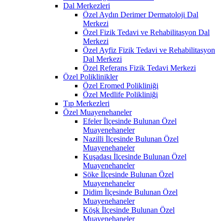
Dal Merkezleri
Özel Aydın Derimer Dermatoloji Dal
Merkezi
Özel Fizik Tedavi ve Rehabilitasyon Dal
Merkezi
Özel Ayfiz Fizik Tedavi ve Rehabilitasyon
Dal Merkezi
Özel Referans Fizik Tedavi Merkezi
Özel Poliklinikler
Özel Eromed Polikliniği
Özel Medlife Polikliniği
Tıp Merkezleri
Özel Muayenehaneler
Efeler İlçesinde Bulunan Özel
Muayenehaneler
Nazilli İlçesinde Bulunan Özel
Muayenehaneler
Kuşadası İlçesinde Bulunan Özel
Muayenehaneler
Söke İlçesinde Bulunan Özel
Muayenehaneler
Didim İlçesinde Bulunan Özel
Muayenehaneler
Köşk İlçesinde Bulunan Özel
Muayenehaneler