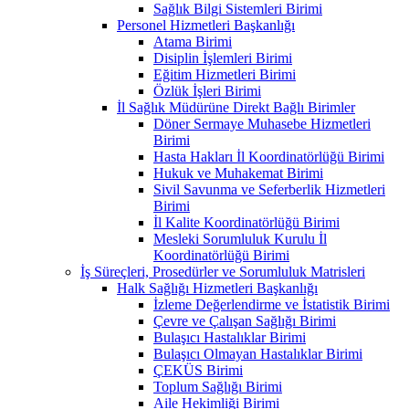
Sağlık Bilgi Sistemleri Birimi
Personel Hizmetleri Başkanlığı
Atama Birimi
Disiplin İşlemleri Birimi
Eğitim Hizmetleri Birimi
Özlük İşleri Birimi
İl Sağlık Müdürüne Direkt Bağlı Birimler
Döner Sermaye Muhasebe Hizmetleri
Birimi
Hasta Hakları İl Koordinatörlüğü Birimi
Hukuk ve Muhakemat Birimi
Sivil Savunma ve Seferberlik Hizmetleri
Birimi
İl Kalite Koordinatörlüğü Birimi
Mesleki Sorumluluk Kurulu İl
Koordinatörlüğü Birimi
İş Süreçleri, Prosedürler ve Sorumluluk Matrisleri
Halk Sağlığı Hizmetleri Başkanlığı
İzleme Değerlendirme ve İstatistik Birimi
Çevre ve Çalışan Sağlığı Birimi
Bulaşıcı Hastalıklar Birimi
Bulaşıcı Olmayan Hastalıklar Birimi
ÇEKÜS Birimi
Toplum Sağlığı Birimi
Aile Hekimliği Birimi