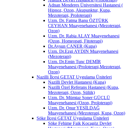
Adnan Menderes Üniversitesi Hastanesi (
Hipnoz, Ozon, Akupunktur, Kupa,
Mezoterapi, Proloterapi)
Uzm. Dr. Fatma Banu ÖZTÜRK
CEYHAN Muayenehanesi (Mezoterapi,
Ozon)
Uzm. Dr. Rabia ALAY Muayenehanesi
(Ozon, Homeopati, Fitoterapi)
Dr.Aysun CANER (Kupa)
Uzm. Dr.Ezgi AYDIN Muayenehanesi
(Mezoterapi)
Uzm. Dr.Emin Tunç DEMİR
Muayenehanesi (Proloterapi,Mezoterapi,
Ozon)
Nazilli İlçesi GETAT Uygulama Üniteleri
Nazilli Devlet Hastanesi (Kupa)
Nazilli Özel Referans Hastanesi (Kupa,
Mezoterapi, Ozon, Sülük)
Uzm. Dr. Mümtaz Soner GÜÇLÜ
Muayenehanesi (Ozon, Proloterapi)
Uzm. Dr. Onur YEŞİLDAĞ
Muayenehanesi (Mezoterapi, Kupa, Ozon)
Söke İlçesi GETAT Uygulama Üniteleri
Söke Fehime Faik Kocagöz Devlet