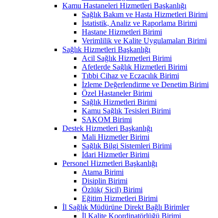
Kamu Hastaneleri Hizmetleri Başkanlığı
Sağlık Bakım ve Hasta Hizmetleri Birimi
İstatistik, Analiz ve Raporlama Birimi
Hastane Hizmetleri Birimi
Verimlilik ve Kalite Uygulamaları Birimi
Sağlık Hizmetleri Başkanlığı
Acil Sağlık Hizmetleri Birimi
Afetlerde Sağlık Hizmetleri Birimi
Tıbbi Cihaz ve Eczacılık Birimi
İzleme Değerlendirme ve Denetim Birimi
Özel Hastaneler Birimi
Sağlık Hizmetleri Birimi
Kamu Sağlık Tesisleri Birimi
SAKOM Birimi
Destek Hizmetleri Başkanlığı
Mali Hizmetler Birimi
Sağlık Bilgi Sistemleri Birimi
İdari Hizmetler Birimi
Personel Hizmetleri Başkanlığı
Atama Birimi
Disiplin Birimi
Özlük( Sicil) Birimi
Eğitim Hizmetleri Birimi
İl Sağlık Müdürüne Direkt Bağlı Birimler
İl Kalite Koordinatörlüğü Birimi