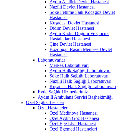
Aydın Atatürk Devlet Hastanesi
Nazilli Devlet Hastanesi
Söke Fehime Faik Kocagöz Devlet
Hastanesi
Kuşadası Devlet Hastanesi
Didim Devlet Hastanesi
Aydın Kadın Doğum Ve Çocuk
Hastalıkları Hastanesi
Çine Devlet Hastanesi
Bozdoğan Rasim Menteşe Devlet
Hastanesi
Laboratuvarlar
Merkez Laboratuvarı
Aydın Halk Sağlığı Laboratuvarı
Söke Halk Sağlığı Laboratuvarı
Nazilli Halk Sağlığı Laboratuvarı
Kuşadası Halk Sağlığı Laboratuvarı
Evde Sağlık Hizmetlerimiz
Aydın İl Ambulans Servisi Başhekimliği
Özel Sağlık Tesisleri
Özel Hastaneler
Özel Medinova Hastanesi
Özel Aydın Göz Hastanesi
Özel Ege Liva Hastanesi
Özel Egemed Hastaneleri