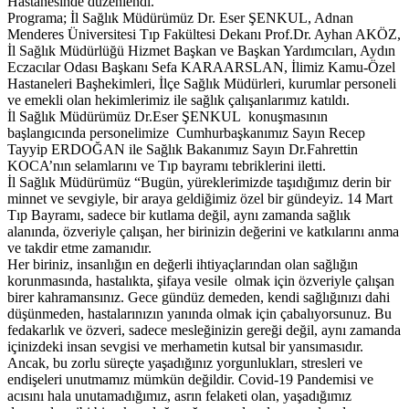
Hastanesinde düzenlendi.
Programa; İl Sağlık Müdürümüz Dr. Eser ŞENKUL, Adnan
Menderes Üniversitesi Tıp Fakültesi Dekanı Prof.Dr. Ayhan AKÖZ,
İl Sağlık Müdürlüğü Hizmet Başkan ve Başkan Yardımcıları, Aydın
Eczacılar Odası Başkanı Sefa KARAARSLAN, İlimiz Kamu-Özel
Hastaneleri Başhekimleri, İlçe Sağlık Müdürleri, kurumlar personeli
ve emekli olan hekimlerimiz ile sağlık çalışanlarımız katıldı.
İl Sağlık Müdürümüz Dr.Eser ŞENKUL konuşmasının
başlangıcında personelimize Cumhurbaşkanımız Sayın Recep
Tayyip ERDOĞAN ile Sağlık Bakanımız Sayın Dr.Fahrettin
KOCA’nın selamlarını ve Tıp bayramı tebriklerini iletti.
İl Sağlık Müdürümüz “Bugün, yüreklerimizde taşıdığımız derin bir
minnet ve sevgiyle, bir araya geldiğimiz özel bir gündeyiz. 14 Mart
Tıp Bayramı, sadece bir kutlama değil, aynı zamanda sağlık
alanında, özveriyle çalışan, her birinizin değerini ve katkılarını anma
ve takdir etme zamanıdır.
Her biriniz, insanlığın en değerli ihtiyaçlarından olan sağlığın
korunmasında, hastalıkta, şifaya vesile olmak için özveriyle çalışan
birer kahramansınız. Gece gündüz demeden, kendi sağlığınızı dahi
düşünmeden, hastalarınızın yanında olmak için çabalıyorsunuz. Bu
fedakarlık ve özveri, sadece mesleğinizin gereği değil, aynı zamanda
içinizdeki insan sevgisi ve merhametin kutsal bir yansımasıdır.
Ancak, bu zorlu süreçte yaşadığınız yorgunlukları, stresleri ve
endişeleri unutmamız mümkün değildir. Covid-19 Pandemisi ve
acısını hala unutamadığımız, asrın felaketi olan, yaşadığımız