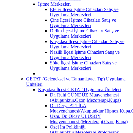
İşitme Merkezleri
Efeler İlçesi İşitme Cihazları Satış ve
Uygulama Merkezleri
Çine İlçesi İşitme Cihazları Satış ve
Uygulama Merkezleri
Didim İlçesi İşitme Cihazları Satış ve
Uygulama Merkezleri
Kuşadası İlçesi İşitme Cihazları Satış ve
Uygulama Merkezleri
Nazilli İlçesi İşitme Cihazları Satış ve
Uygulama Merkezleri
Söke İlçesi İşitme Cihazları Satış ve
Uygulama Merkezleri
GETAT (Geleneksel ve Tamamlayıcı Tıp) Uygulama
Üniteleri
Kuşadası İlçesi GETAT Uygulama Üniteleri
Dr. Ruhi GÜNDÜZ Muayenehanesi
(Akupunktur,Ozon,Mezoterapi,Kupa)
Dr. Derya ATTİLA
Muayenehanesi(Akupunktur,Hipnoz,Kupa,O
Uzm. Dr. Olcay ULUSOY
Muayenehanesi (Mezoterapi,Ozon,Kupa)
Özel İra Polikliniği
(Akupunktur,Mezoterapi,Proloterapi)