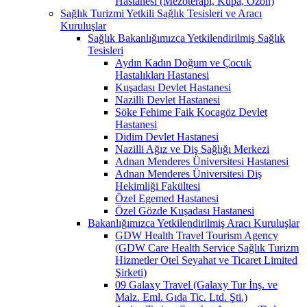
Hastanesi (Mezoterapi, Kupa, Ozon)
Sağlık Turizmi Yetkili Sağlık Tesisleri ve Aracı
Kuruluşlar
Sağlık Bakanlığımızca Yetkilendirilmiş Sağlık
Tesisleri
Aydın Kadın Doğum ve Çocuk
Hastalıkları Hastanesi
Kuşadası Devlet Hastanesi
Nazilli Devlet Hastanesi
Söke Fehime Faik Kocagöz Devlet
Hastanesi
Didim Devlet Hastanesi
Nazilli Ağız ve Diş Sağlığı Merkezi
Adnan Menderes Üniversitesi Hastanesi
Adnan Menderes Üniversitesi Diş
Hekimliği Fakültesi
Özel Egemed Hastanesi
Özel Gözde Kuşadası Hastanesi
Bakanlığımızca Yetkilendirilmiş Aracı Kuruluşlar
GDW Health Travel Tourism Agency
(GDW Care Health Service Sağlık Turizm
Hizmetler Otel Seyahat ve Ticaret Limited
Şirketi)
09 Galaxy Travel (Galaxy Tur İnş. ve
Malz. Eml. Gıda Tic. Ltd. Şti.)