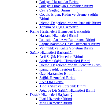
Bulaşıcı Hastalıklar Birimi
Bulaşıcı Olmayan Hastalıklar Birimi
Çevre Sağlığı Birimi
Çocuk, Ergen, Kadın ve Üreme Sağlığı
Birimi
İzleme, Değerlendirme ve İstatistik Birimi
Toplum Sağlığı Hizmetleri
Kamu Hastaneleri Hizmetleri Başkanlığı
Hastane Hizmetleri Birimi
İstatistik, Analiz ve Raporlama Birimi
Sağlık Bakım ve Hasta Hizmetleri Birimi
Verimlilik ve Kalite Yönetimi Birimi
Sağlık Hizmetleri Başkanlığı
Acil Sağlık Hizmetleri Birimi
Afetlerde Sağlık Hizmetleri Birimi
İzleme, Değerlendirme ve Denetim Birimi
Kamu Sağlık Tesisleri Birimi
Özel Hastaneler Birimi
Sağlık Hizmetleri Birimi
SAKOM Birimi
Tıbbi Cihaz ve Eczacılık Birimi
Ağız ve Diş Sağlığı Hizmetleri Birimi
Destek Hizmetleri Başkanlığı
İdari Hizmetler Birimi
Mali Hizmetler Birimi