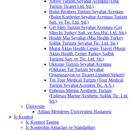
Arrive Turizm Seyahat Acentası (Dnk
Turizm Ticaret Ltd. Şti.)
Bulut Brothers Turizm Seyahat Acentası
(Bulut Kardeşler Seyahat Acentası Turizm
San. ve Tic. Ltd. Şti.)
Get Slim Turizm Seyahat Acentası (Get
Slim In Turkey Sağ. ve Ara Hiz. Ltd. Şti.)
Health Mia Seyahat (Mia Health Turkey
Sağlık Turizmi Seyahat Tic. Ltd. Şti.)
Murat Aktaş Health Center Travel (Murat
Aktaş Health Center Turkey Sağlık
Turizmi San. ve Tic. Ltd. Şti.)
Okkıran Turizm Seyahat Acentası
(Okkıran Tur Turizm Seyahat
Organizasyon ve Ticaret Limited Şirketi)
Tm Tour Medical Turizm (Tour Medical
Turizm Seyahat Acentesi Tic. A.Ş.)
Ephesus Marine Aesthetic Turizm
(Ephesus Marine Aesthetic Sağlık Tic. Ltd.
Şti.)
Üniversite
Adnan Menderes Üniversitesi Hastanesi
İç Kontrol
İç Kontrol Tanımı
İç Kontrolün Amaçları ve Standartları