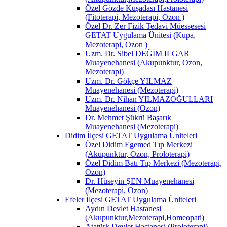
Özel Gözde Kuşadası Hastanesi
(Fitoterapi, Mezoterapi, Ozon )
Özel Dr. Zer Fizik Tedavi Müessesesi
GETAT Uygulama Ünitesi (Kupa,
Mezoterapi, Ozon )
Uzm. Dr. Sibel DEĞİM ILGAR
Muayenehanesi (Akupunktur, Ozon,
Mezoterapi)
Uzm. Dr. Gökçe YILMAZ
Muayenehanesi (Mezoterapi)
Uzm. Dr. Nihan YILMAZOĞULLARI
Muayenehanesi (Ozon)
Dr. Mehmet Şükrü Başarık
Muayenehanesi (Mezoterapi)
Didim İlçesi GETAT Uygulama Üniteleri
Özel Didim Egemed Tıp Merkezi
(Akupunktur, Ozon, Proloterapi)
Özel Didim Batı Tıp Merkezi (Mezoterapi,
Ozon)
Dr. Hüseyin ŞEN Muayenehanesi
(Mezoterapi, Ozon)
Efeler İlçesi GETAT Uygulama Üniteleri
Aydın Devlet Hastanesi
(Akupunktur,Mezoterapi,Homeopati)
Atatürk Devlet Hastanesi (Proloterapi)