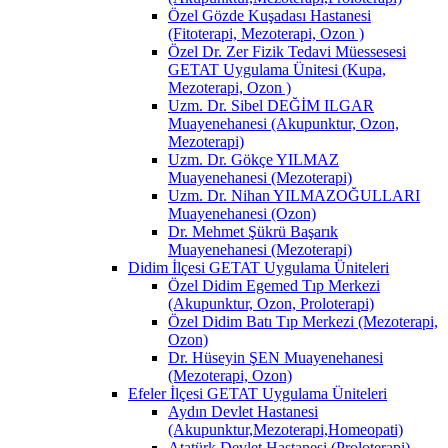
Özel Gözde Kuşadası Hastanesi
(Fitoterapi, Mezoterapi, Ozon )
Özel Dr. Zer Fizik Tedavi Müessesesi
GETAT Uygulama Ünitesi (Kupa,
Mezoterapi, Ozon )
Uzm. Dr. Sibel DEĞİM ILGAR
Muayenehanesi (Akupunktur, Ozon,
Mezoterapi)
Uzm. Dr. Gökçe YILMAZ
Muayenehanesi (Mezoterapi)
Uzm. Dr. Nihan YILMAZOĞULLARI
Muayenehanesi (Ozon)
Dr. Mehmet Şükrü Başarık
Muayenehanesi (Mezoterapi)
Didim İlçesi GETAT Uygulama Üniteleri
Özel Didim Egemed Tıp Merkezi
(Akupunktur, Ozon, Proloterapi)
Özel Didim Batı Tıp Merkezi (Mezoterapi,
Ozon)
Dr. Hüseyin ŞEN Muayenehanesi
(Mezoterapi, Ozon)
Efeler İlçesi GETAT Uygulama Üniteleri
Aydın Devlet Hastanesi
(Akupunktur,Mezoterapi,Homeopati)
Atatürk Devlet Hastanesi (Proloterapi)