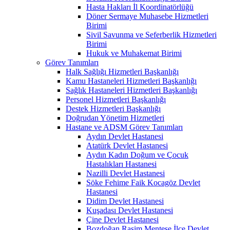
Hasta Hakları İl Koordinatörlüğü
Döner Sermaye Muhasebe Hizmetleri
Birimi
Sivil Savunma ve Seferberlik Hizmetleri
Birimi
Hukuk ve Muhakemat Birimi
Görev Tanımları
Halk Sağlığı Hizmetleri Başkanlığı
Kamu Hastaneleri Hizmetleri Başkanlığı
Sağlık Hastaneleri Hizmetleri Başkanlığı
Personel Hizmetleri Başkanlığı
Destek Hizmetleri Başkanlığı
Doğrudan Yönetim Hizmetleri
Hastane ve ADSM Görev Tanımları
Aydın Devlet Hastanesi
Atatürk Devlet Hastanesi
Aydın Kadın Doğum ve Çocuk
Hastalıkları Hastanesi
Nazilli Devlet Hastanesi
Söke Fehime Faik Kocagöz Devlet
Hastanesi
Didim Devlet Hastanesi
Kuşadası Devlet Hastanesi
Çine Devlet Hastanesi
Bozdoğan Rasim Menteşe İlçe Devlet