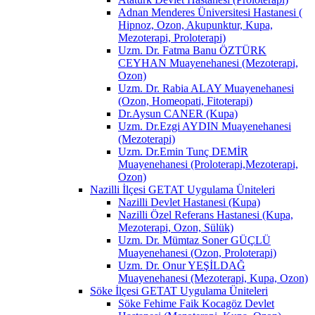
Adnan Menderes Üniversitesi Hastanesi (
Hipnoz, Ozon, Akupunktur, Kupa,
Mezoterapi, Proloterapi)
Uzm. Dr. Fatma Banu ÖZTÜRK
CEYHAN Muayenehanesi (Mezoterapi,
Ozon)
Uzm. Dr. Rabia ALAY Muayenehanesi
(Ozon, Homeopati, Fitoterapi)
Dr.Aysun CANER (Kupa)
Uzm. Dr.Ezgi AYDIN Muayenehanesi
(Mezoterapi)
Uzm. Dr.Emin Tunç DEMİR
Muayenehanesi (Proloterapi,Mezoterapi,
Ozon)
Nazilli İlçesi GETAT Uygulama Üniteleri
Nazilli Devlet Hastanesi (Kupa)
Nazilli Özel Referans Hastanesi (Kupa,
Mezoterapi, Ozon, Sülük)
Uzm. Dr. Mümtaz Soner GÜÇLÜ
Muayenehanesi (Ozon, Proloterapi)
Uzm. Dr. Onur YEŞİLDAĞ
Muayenehanesi (Mezoterapi, Kupa, Ozon)
Söke İlçesi GETAT Uygulama Üniteleri
Söke Fehime Faik Kocagöz Devlet