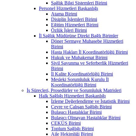
Sağlık Bilgi Sistemleri Birimi
Personel Hizmetleri Başkanlığı
Atama Birimi
Disiplin İşlemleri Birimi
Eğitim Hizmetleri Birimi
Özlük İşleri Birimi
İl Sağlık Müdürüne Direkt Bağlı Birimler
Döner Sermaye Muhasebe Hizmetleri
Birimi
Hasta Hakları İl Koordinatörlüğü Birimi
Hukuk ve Muhakemat Birimi
Sivil Savunma ve Seferberlik Hizmetleri
Birimi
İl Kalite Koordinatörlüğü Birimi
Mesleki Sorumluluk Kurulu İl
Koordinatörlüğü Birimi
İş Süreçleri, Prosedürler ve Sorumluluk Matrisleri
Halk Sağlığı Hizmetleri Başkanlığı
İzleme Değerlendirme ve İstatistik Birimi
Çevre ve Çalışan Sağlığı Birimi
Bulaşıcı Hastalıklar Birimi
Bulaşıcı Olmayan Hastalıklar Birimi
ÇEKÜS Birimi
Toplum Sağlığı Birimi
Aile Hekimliği Birimi