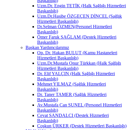
Başkanlığı)
Uzm.Dr. Engin TETİK (Halk Sağlığı Hizmetleri
Başkanlığı)
Uzm.Dr.Hasibe ÖZGEÇEN DİNCEL (Sağlık
Hizmetleri Başkanlığı)
Dr.Selman ÖZMEN(Personel Hizmetleri
Başkanlığı)
Ömer Faruk SAĞLAM (Destek Hizmetleri
Başkanlığı)
Başkan Yardımcılarımız
Op. Dr. Hakan BULUT (Kamu Hastaneleri
Hizmetleri Başkanlığı)
Uzm.Dr.Mustafa Onur Türkkan (Halk Sağlığı
Hizmetleri Başkanlığı)
Dr. Elif YALÇIN (Halk Sağlığı Hizmetleri
Başkanlığı)
Mehmet YILMAZ (Sağlık Hizmetleri
Başkanlığı)
Dr. Taner TAMER (Sağlık Hizmetleri
Başkanlığı)
Av.Mustafa Can SUNEL (Personel Hizmetleri
Başkanlığı)
Cevat SANDALCI (Destek Hizmetleri
Başkanlığı)
Coşkun ÜRKER (Destek Hizmetleri Başkanlığı)