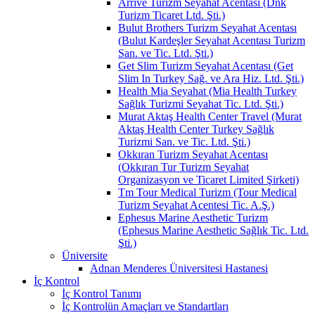
Arrive Turizm Seyahat Acentası (Dnk
Turizm Ticaret Ltd. Şti.)
Bulut Brothers Turizm Seyahat Acentası
(Bulut Kardeşler Seyahat Acentası Turizm
San. ve Tic. Ltd. Şti.)
Get Slim Turizm Seyahat Acentası (Get
Slim In Turkey Sağ. ve Ara Hiz. Ltd. Şti.)
Health Mia Seyahat (Mia Health Turkey
Sağlık Turizmi Seyahat Tic. Ltd. Şti.)
Murat Aktaş Health Center Travel (Murat
Aktaş Health Center Turkey Sağlık
Turizmi San. ve Tic. Ltd. Şti.)
Okkıran Turizm Seyahat Acentası
(Okkıran Tur Turizm Seyahat
Organizasyon ve Ticaret Limited Şirketi)
Tm Tour Medical Turizm (Tour Medical
Turizm Seyahat Acentesi Tic. A.Ş.)
Ephesus Marine Aesthetic Turizm
(Ephesus Marine Aesthetic Sağlık Tic. Ltd.
Şti.)
Üniversite
Adnan Menderes Üniversitesi Hastanesi
İç Kontrol
İç Kontrol Tanımı
İç Kontrolün Amaçları ve Standartları