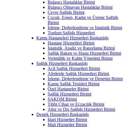
Bulaşıcı Hastalıklar Birimi
Bulaşıcı Olmayan Hastalıklar Birimi
Çevre Sağlığı Birimi
Çocuk, Ergen, Kadın ve Üreme Sağlığı
Birimi
İzleme, Değerlendirme ve İstatistik Birimi
Toplum Sağlığı Hizmetleri
Kamu Hastaneleri Hizmetleri Başkanlığı
Hastane Hizmetleri Birimi
İstatistik, Analiz ve Raporlama Birimi
Sağlık Bakım ve Hasta Hizmetleri Birimi
Verimlilik ve Kalite Yönetimi Birimi
Sağlık Hizmetleri Başkanlığı
Acil Sağlık Hizmetleri Birimi
Afetlerde Sağlık Hizmetleri Birimi
İzleme, Değerlendirme ve Denetim Birimi
Kamu Sağlık Tesisleri Birimi
Özel Hastaneler Birimi
Sağlık Hizmetleri Birimi
SAKOM Birimi
Tıbbi Cihaz ve Eczacılık Birimi
Ağız ve Diş Sağlığı Hizmetleri Birimi
Destek Hizmetleri Başkanlığı
İdari Hizmetler Birimi
Mali Hizmetler Birimi