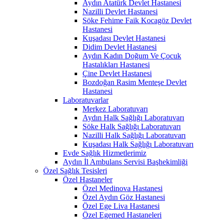
Aydın Atatürk Devlet Hastanesi
Nazilli Devlet Hastanesi
Söke Fehime Faik Kocagöz Devlet
Hastanesi
Kuşadası Devlet Hastanesi
Didim Devlet Hastanesi
Aydın Kadın Doğum Ve Çocuk
Hastalıkları Hastanesi
Çine Devlet Hastanesi
Bozdoğan Rasim Menteşe Devlet
Hastanesi
Laboratuvarlar
Merkez Laboratuvarı
Aydın Halk Sağlığı Laboratuvarı
Söke Halk Sağlığı Laboratuvarı
Nazilli Halk Sağlığı Laboratuvarı
Kuşadası Halk Sağlığı Laboratuvarı
Evde Sağlık Hizmetlerimiz
Aydın İl Ambulans Servisi Başhekimliği
Özel Sağlık Tesisleri
Özel Hastaneler
Özel Medinova Hastanesi
Özel Aydın Göz Hastanesi
Özel Ege Liva Hastanesi
Özel Egemed Hastaneleri