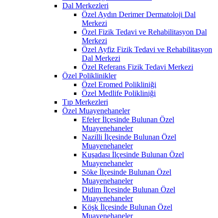
Dal Merkezleri
Özel Aydın Derimer Dermatoloji Dal
Merkezi
Özel Fizik Tedavi ve Rehabilitasyon Dal
Merkezi
Özel Ayfiz Fizik Tedavi ve Rehabilitasyon
Dal Merkezi
Özel Referans Fizik Tedavi Merkezi
Özel Poliklinikler
Özel Eromed Polikliniği
Özel Medlife Polikliniği
Tıp Merkezleri
Özel Muayenehaneler
Efeler İlçesinde Bulunan Özel
Muayenehaneler
Nazilli İlçesinde Bulunan Özel
Muayenehaneler
Kuşadası İlçesinde Bulunan Özel
Muayenehaneler
Söke İlçesinde Bulunan Özel
Muayenehaneler
Didim İlçesinde Bulunan Özel
Muayenehaneler
Köşk İlçesinde Bulunan Özel
Muayenehaneler