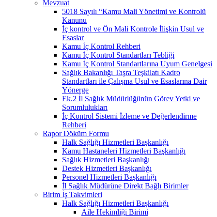
Mevzuat
5018 Sayılı “Kamu Mali Yönetimi ve Kontrolü
Kanunu
İç kontrol ve Ön Mali Kontrole İlişkin Usul ve
Esaslar
Kamu İç Kontrol Rehberi
Kamu İç Kontrol Standartları Tebliği
Kamu İç Kontrol Standartlarına Uyum Genelgesi
Sağlık Bakanlığı Taşra Teşkilatı Kadro
Standartları ile Çalışma Usul ve Esaslarına Dair
Yönerge
Ek.2 İl Sağlık Müdürlüğünün Görev Yetki ve
Sorumlulukları
İç Kontrol Sistemi İzleme ve Değerlendirme
Rehberi
Rapor Döküm Formu
Halk Sağlığı Hizmetleri Başkanlığı
Kamu Hastaneleri Hizmetleri Başkanlığı
Sağlık Hizmetleri Başkanlığı
Destek Hizmetleri Başkanlığı
Personel Hizmetleri Başkanlığı
İl Sağlık Müdürüne Direkt Bağlı Birimler
Birim İş Takvimleri
Halk Sağlığı Hizmetleri Başkanlığı
Aile Hekimliği Birimi