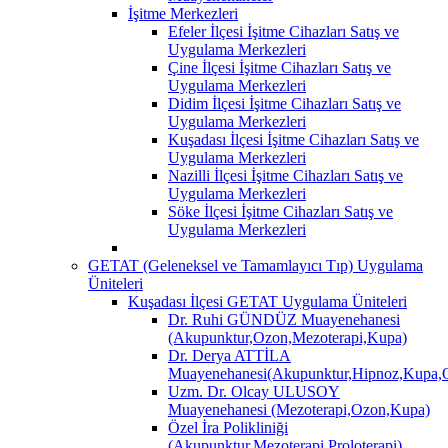
İşitme Merkezleri
Efeler İlçesi İşitme Cihazları Satış ve
Uygulama Merkezleri
Çine İlçesi İşitme Cihazları Satış ve
Uygulama Merkezleri
Didim İlçesi İşitme Cihazları Satış ve
Uygulama Merkezleri
Kuşadası İlçesi İşitme Cihazları Satış ve
Uygulama Merkezleri
Nazilli İlçesi İşitme Cihazları Satış ve
Uygulama Merkezleri
Söke İlçesi İşitme Cihazları Satış ve
Uygulama Merkezleri
GETAT (Geleneksel ve Tamamlayıcı Tıp) Uygulama
Üniteleri
Kuşadası İlçesi GETAT Uygulama Üniteleri
Dr. Ruhi GÜNDÜZ Muayenehanesi
(Akupunktur,Ozon,Mezoterapi,Kupa)
Dr. Derya ATTİLA
Muayenehanesi(Akupunktur,Hipnoz,Kupa,O
Uzm. Dr. Olcay ULUSOY
Muayenehanesi (Mezoterapi,Ozon,Kupa)
Özel İra Polikliniği
(Akupunktur,Mezoterapi,Proloterapi)