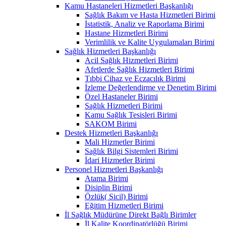
Kamu Hastaneleri Hizmetleri Başkanlığı
Sağlık Bakım ve Hasta Hizmetleri Birimi
İstatistik, Analiz ve Raporlama Birimi
Hastane Hizmetleri Birimi
Verimlilik ve Kalite Uygulamaları Birimi
Sağlık Hizmetleri Başkanlığı
Acil Sağlık Hizmetleri Birimi
Afetlerde Sağlık Hizmetleri Birimi
Tıbbi Cihaz ve Eczacılık Birimi
İzleme Değerlendirme ve Denetim Birimi
Özel Hastaneler Birimi
Sağlık Hizmetleri Birimi
Kamu Sağlık Tesisleri Birimi
SAKOM Birimi
Destek Hizmetleri Başkanlığı
Mali Hizmetler Birimi
Sağlık Bilgi Sistemleri Birimi
İdari Hizmetler Birimi
Personel Hizmetleri Başkanlığı
Atama Birimi
Disiplin Birimi
Özlük( Sicil) Birimi
Eğitim Hizmetleri Birimi
İl Sağlık Müdürüne Direkt Bağlı Birimler
İl Kalite Koordinatörlüğü Birimi