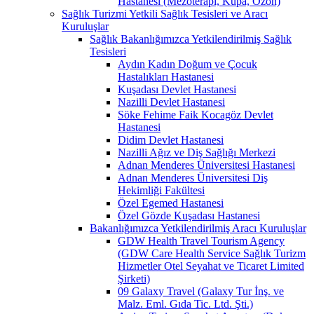
Hastanesi (Mezoterapi, Kupa, Ozon)
Sağlık Turizmi Yetkili Sağlık Tesisleri ve Aracı
Kuruluşlar
Sağlık Bakanlığımızca Yetkilendirilmiş Sağlık
Tesisleri
Aydın Kadın Doğum ve Çocuk
Hastalıkları Hastanesi
Kuşadası Devlet Hastanesi
Nazilli Devlet Hastanesi
Söke Fehime Faik Kocagöz Devlet
Hastanesi
Didim Devlet Hastanesi
Nazilli Ağız ve Diş Sağlığı Merkezi
Adnan Menderes Üniversitesi Hastanesi
Adnan Menderes Üniversitesi Diş
Hekimliği Fakültesi
Özel Egemed Hastanesi
Özel Gözde Kuşadası Hastanesi
Bakanlığımızca Yetkilendirilmiş Aracı Kuruluşlar
GDW Health Travel Tourism Agency
(GDW Care Health Service Sağlık Turizm
Hizmetler Otel Seyahat ve Ticaret Limited
Şirketi)
09 Galaxy Travel (Galaxy Tur İnş. ve
Malz. Eml. Gıda Tic. Ltd. Şti.)