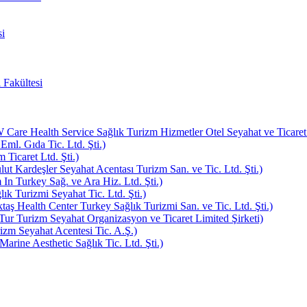
i
 Fakültesi
e Health Service Sağlık Turizm Hizmetler Otel Seyahat ve Ticaret L
Eml. Gıda Tic. Ltd. Şti.)
Ticaret Ltd. Şti.)
ut Kardeşler Seyahat Acentası Turizm San. ve Tic. Ltd. Şti.)
In Turkey Sağ. ve Ara Hiz. Ltd. Şti.)
k Turizmi Seyahat Tic. Ltd. Şti.)
aş Health Center Turkey Sağlık Turizmi San. ve Tic. Ltd. Şti.)
ur Turizm Seyahat Organizasyon ve Ticaret Limited Şirketi)
zm Seyahat Acentesi Tic. A.Ş.)
rine Aesthetic Sağlık Tic. Ltd. Şti.)