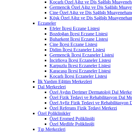
Koçarlı Özel Ağız ve Diş Sağlığı Muayeneh
Germencik Özel Ağız ve Diş Sağlığı Muaye
Çine Özel Ağız ve Diş Sağlığı Muayenehane
Köşk Özel Ağız ve Diş Sağlığı Muayenehan
Eczaneler
Efeler İlçesi Eczane Listesi
Bozdoğan İlçesi Eczane Listesi
Buharkent İlçesi Eczane Listesi
Çine İlçesi Eczane Listesi
Didim İlçesi Eczaneler Listesi
Germencik İlçesi Eczaneler Listesi
İncirliova İlçesi Eczaneler Listesi
Karpuzlu İlçesi Eczaneler Listesi
Karacasu İlçesi Eczaneler Listesi
Koçarlı İlçesi Eczaneler Listesi
İlk Yardım Eğitim Merkezleri
Dal Merkezleri
Özel Aydın Derimer Dermatoloji Dal Merke
Özel Fizik Tedavi ve Rehabilitasyon Dal Me
Özel Ayfiz Fizik Tedavi ve Rehabilitasyon 
Özel Referans Fizik Tedavi Merkezi
Özel Poliklinikler
Özel Eromed Polikliniği
Özel Medlife Polikliniği
Tıp Merkezleri