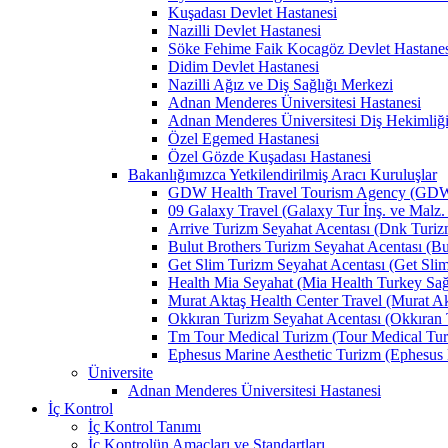
Kuşadası Devlet Hastanesi
Nazilli Devlet Hastanesi
Söke Fehime Faik Kocagöz Devlet Hastanes
Didim Devlet Hastanesi
Nazilli Ağız ve Diş Sağlığı Merkezi
Adnan Menderes Üniversitesi Hastanesi
Adnan Menderes Üniversitesi Diş Hekimliği
Özel Egemed Hastanesi
Özel Gözde Kuşadası Hastanesi
Bakanlığımızca Yetkilendirilmiş Aracı Kuruluşlar
GDW Health Travel Tourism Agency (GDW Car
09 Galaxy Travel (Galaxy Tur İnş. ve Malz. 
Arrive Turizm Seyahat Acentası (Dnk Turizm 
Bulut Brothers Turizm Seyahat Acentası (Bul
Get Slim Turizm Seyahat Acentası (Get Slim 
Health Mia Seyahat (Mia Health Turkey Sağlı
Murat Aktaş Health Center Travel (Murat Akt
Okkıran Turizm Seyahat Acentası (Okkıran T
Tm Tour Medical Turizm (Tour Medical Turi
Ephesus Marine Aesthetic Turizm (Ephesus Ma
Üniversite
Adnan Menderes Üniversitesi Hastanesi
İç Kontrol
İç Kontrol Tanımı
İç Kontrolün Amaçları ve Standartları