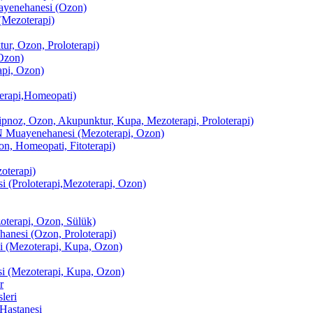
enehanesi (Ozon)
(Mezoterapi)
r, Ozon, Proloterapi)
Ozon)
pi, Ozon)
erapi,Homeopati)
ipnoz, Ozon, Akupunktur, Kupa, Mezoterapi, Proloterapi)
uayenehanesi (Mezoterapi, Ozon)
, Homeopati, Fitoterapi)
terapi)
(Proloterapi,Mezoterapi, Ozon)
oterapi, Ozon, Sülük)
esi (Ozon, Proloterapi)
(Mezoterapi, Kupa, Ozon)
i (Mezoterapi, Kupa, Ozon)
r
leri
Hastanesi