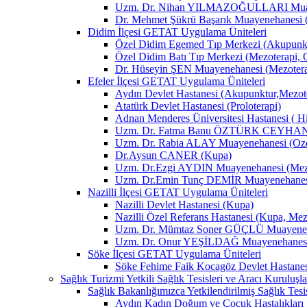
Uzm. Dr. Nihan YILMAZOĞULLARI Muay
Dr. Mehmet Şükrü Başarık Muayenehanesi 
Didim İlçesi GETAT Uygulama Üniteleri
Özel Didim Egemed Tıp Merkezi (Akupunktu
Özel Didim Batı Tıp Merkezi (Mezoterapi, 
Dr. Hüseyin ŞEN Muayenehanesi (Mezotera
Efeler İlçesi GETAT Uygulama Üniteleri
Aydın Devlet Hastanesi (Akupunktur,Mezot
Atatürk Devlet Hastanesi (Proloterapi)
Adnan Menderes Üniversitesi Hastanesi ( H
Uzm. Dr. Fatma Banu ÖZTÜRK CEYHAN M
Uzm. Dr. Rabia ALAY Muayenehanesi (Ozon
Dr.Aysun CANER (Kupa)
Uzm. Dr.Ezgi AYDIN Muayenehanesi (Mezo
Uzm. Dr.Emin Tunç DEMİR Muayenehanesi 
Nazilli İlçesi GETAT Uygulama Üniteleri
Nazilli Devlet Hastanesi (Kupa)
Nazilli Özel Referans Hastanesi (Kupa, Mez
Uzm. Dr. Mümtaz Soner GÜÇLÜ Muayenehan
Uzm. Dr. Onur YEŞİLDAĞ Muayenehanesi 
Söke İlçesi GETAT Uygulama Üniteleri
Söke Fehime Faik Kocagöz Devlet Hastanes
Sağlık Turizmi Yetkili Sağlık Tesisleri ve Aracı Kuruluşla
Sağlık Bakanlığımızca Yetkilendirilmiş Sağlık Tesis
Aydın Kadın Doğum ve Çocuk Hastalıkları 