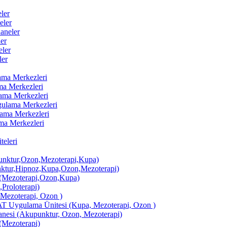
ler
eler
aneler
er
ler
ler
lama Merkezleri
ama Merkezleri
lama Merkezleri
ygulama Merkezleri
ulama Merkezleri
ama Merkezleri
eleri
ktur,Ozon,Mezoterapi,Kupa)
tur,Hipnoz,Kupa,Ozon,Mezoterapi)
Mezoterapi,Ozon,Kupa)
,Proloterapi)
 Mezoterapi, Ozon )
AT Uygulama Ünitesi (Kupa, Mezoterapi, Ozon )
si (Akupunktur, Ozon, Mezoterapi)
Mezoterapi)