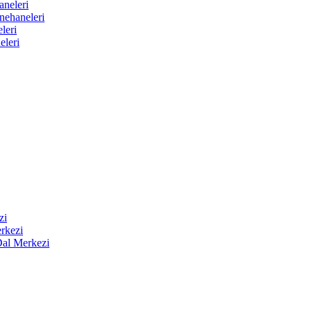
aneleri
nehaneleri
leri
eleri
zi
rkezi
Dal Merkezi