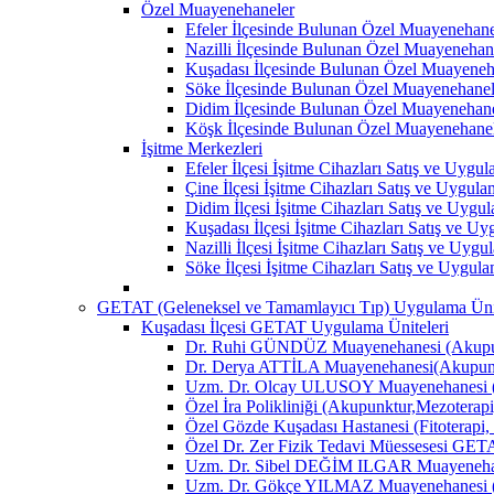
Özel Muayenehaneler
Efeler İlçesinde Bulunan Özel Muayenehane
Nazilli İlçesinde Bulunan Özel Muayenehan
Kuşadası İlçesinde Bulunan Özel Muayeneh
Söke İlçesinde Bulunan Özel Muayenehanel
Didim İlçesinde Bulunan Özel Muayenehane
Köşk İlçesinde Bulunan Özel Muayenehane
İşitme Merkezleri
Efeler İlçesi İşitme Cihazları Satış ve Uygu
Çine İlçesi İşitme Cihazları Satış ve Uygul
Didim İlçesi İşitme Cihazları Satış ve Uygu
Kuşadası İlçesi İşitme Cihazları Satış ve U
Nazilli İlçesi İşitme Cihazları Satış ve Uyg
Söke İlçesi İşitme Cihazları Satış ve Uygul
GETAT (Geleneksel ve Tamamlayıcı Tıp) Uygulama Ünit
Kuşadası İlçesi GETAT Uygulama Üniteleri
Dr. Ruhi GÜNDÜZ Muayenehanesi (Akupun
Dr. Derya ATTİLA Muayenehanesi(Akupunk
Uzm. Dr. Olcay ULUSOY Muayenehanesi (
Özel İra Polikliniği (Akupunktur,Mezoterapi
Özel Gözde Kuşadası Hastanesi (Fitoterapi,
Özel Dr. Zer Fizik Tedavi Müessesesi GET
Uzm. Dr. Sibel DEĞİM ILGAR Muayenehane
Uzm. Dr. Gökçe YILMAZ Muayenehanesi (