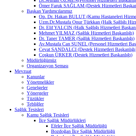
Dr.Selman ÖZMEN(Personel Hizmetleri Başkanlığ
Ömer Faruk SAĞLAM (Destek Hizmetleri Başkanl
Başkan Yardımcılarımız
Op. Dr. Hakan BULUT (Kamu Hastaneleri Hizmetl
Uzm.Dr.Mustafa Onur Türkkan (Halk Sağlığı Hizme
Dr. Elif YALÇIN (Halk Sağlığı Hizmetleri Başkanl
Mehmet YILMAZ (Sağlık Hizmetleri Başkanlığı)
Dr. Taner TAMER (Sağlık Hizmetleri Başkanlığı)
Av.Mustafa Can SUNEL (Personel Hizmetleri Başk
Cevat SANDALCI (Destek Hizmetleri Başkanlığı
Coşkun ÜRKER (Destek Hizmetleri Başkanlığı)
Müdürlüğümüz
Organizasyon Şeması
Mevzuat
Kanunlar
Yönetmelikler
Genelgeler
Yönergeler
Tüzükler
Tebliğler
Sağlık Tesisleri
Kamu Sağlık Tesisleri
İlçe Sağlık Müdürlükleri
Efeler İlçe Sağlık Müdürlüğü
Bozdoğan İlçe Sağlık Müdürlüğü