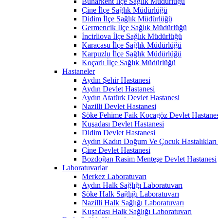
Buharkent İlçe Sağlık Müdürlüğü
Çine İlçe Sağlık Müdürlüğü
Didim İlçe Sağlık Müdürlüğü
Germencik İlçe Sağlık Müdürlüğü
İncirliova İlçe Sağlık Müdürlüğü
Karacasu İlçe Sağlık Müdürlüğü
Karpuzlu İlçe Sağlık Müdürlüğü
Koçarlı İlçe Sağlık Müdürlüğü
Hastaneler
Aydın Şehir Hastanesi
Aydın Devlet Hastanesi
Aydın Atatürk Devlet Hastanesi
Nazilli Devlet Hastanesi
Söke Fehime Faik Kocagöz Devlet Hastanes
Kuşadası Devlet Hastanesi
Didim Devlet Hastanesi
Aydın Kadın Doğum Ve Çocuk Hastalıkları 
Çine Devlet Hastanesi
Bozdoğan Rasim Menteşe Devlet Hastanesi
Laboratuvarlar
Merkez Laboratuvarı
Aydın Halk Sağlığı Laboratuvarı
Söke Halk Sağlığı Laboratuvarı
Nazilli Halk Sağlığı Laboratuvarı
Kuşadası Halk Sağlığı Laboratuvarı