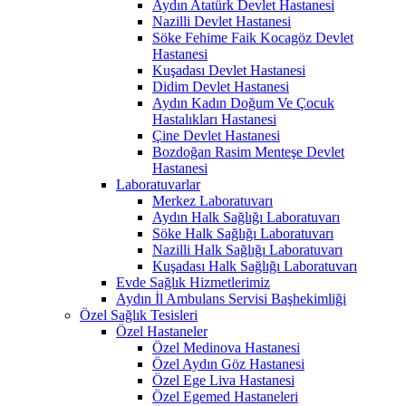
Aydın Atatürk Devlet Hastanesi
Nazilli Devlet Hastanesi
Söke Fehime Faik Kocagöz Devlet
Hastanesi
Kuşadası Devlet Hastanesi
Didim Devlet Hastanesi
Aydın Kadın Doğum Ve Çocuk
Hastalıkları Hastanesi
Çine Devlet Hastanesi
Bozdoğan Rasim Menteşe Devlet
Hastanesi
Laboratuvarlar
Merkez Laboratuvarı
Aydın Halk Sağlığı Laboratuvarı
Söke Halk Sağlığı Laboratuvarı
Nazilli Halk Sağlığı Laboratuvarı
Kuşadası Halk Sağlığı Laboratuvarı
Evde Sağlık Hizmetlerimiz
Aydın İl Ambulans Servisi Başhekimliği
Özel Sağlık Tesisleri
Özel Hastaneler
Özel Medinova Hastanesi
Özel Aydın Göz Hastanesi
Özel Ege Liva Hastanesi
Özel Egemed Hastaneleri