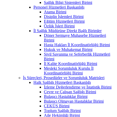
Sağlık Bilgi Sistemleri Birimi
Personel Hizmetleri Başkanlığı
Atama Birimi
Disiplin İşlemleri Birimi
Eğitim Hizmetleri Birimi
Özlük İşleri Birimi
İl Sağlık Müdürüne Direkt Bağlı Birimler
Döner Sermaye Muhasebe Hizmetleri
Birimi
Hasta Hakları İl Koordinatörlüğü Birimi
Hukuk ve Muhakemat Birimi
Sivil Savunma ve Seferberlik Hizmetleri
Birimi
İl Kalite Koordinatörlüğü Birimi
Mesleki Sorumluluk Kurulu İl
Koordinatörlüğü Birimi
İş Süreçleri, Prosedürler ve Sorumluluk Matrisleri
Halk Sağlığı Hizmetleri Başkanlığı
İzleme Değerlendirme ve İstatistik Birimi
Çevre ve Çalışan Sağlığı Birimi
Bulaşıcı Hastalıklar Birimi
Bulaşıcı Olmayan Hastalıklar Birimi
ÇEKÜS Birimi
Toplum Sağlığı Birimi
Aile Hekimliği Birimi