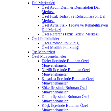
Dal Merkezleri
Özel Aydın Derimer Dermatoloji Dal
Merkezi
Özel Fizik Tedavi ve Rehabilitasyon Dal
Merkezi
Özel Ayfiz Fizik Tedavi ve Rehabilitasyon
Dal Merkezi
Özel Referans Fizik Tedavi Merkezi
Özel Poliklinikler
Özel Eromed Polikliniği
Özel Medlife Polikliniği
Tıp Merkezleri
Özel Muayenehaneler
Efeler İlçesinde Bulunan Özel
Muayenehaneler
Nazilli İlçesinde Bulunan Özel
Muayenehaneler
Kuşadası İlçesinde Bulunan Özel
Muayenehaneler
Söke İlçesinde Bulunan Özel
Muayenehaneler
Didim İlçesinde Bulunan Özel
Muayenehaneler
Köşk İlçesinde Bulunan Özel
Muayenehaneler