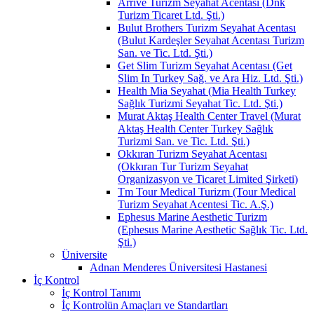
Arrive Turizm Seyahat Acentası (Dnk
Turizm Ticaret Ltd. Şti.)
Bulut Brothers Turizm Seyahat Acentası
(Bulut Kardeşler Seyahat Acentası Turizm
San. ve Tic. Ltd. Şti.)
Get Slim Turizm Seyahat Acentası (Get
Slim In Turkey Sağ. ve Ara Hiz. Ltd. Şti.)
Health Mia Seyahat (Mia Health Turkey
Sağlık Turizmi Seyahat Tic. Ltd. Şti.)
Murat Aktaş Health Center Travel (Murat
Aktaş Health Center Turkey Sağlık
Turizmi San. ve Tic. Ltd. Şti.)
Okkıran Turizm Seyahat Acentası
(Okkıran Tur Turizm Seyahat
Organizasyon ve Ticaret Limited Şirketi)
Tm Tour Medical Turizm (Tour Medical
Turizm Seyahat Acentesi Tic. A.Ş.)
Ephesus Marine Aesthetic Turizm
(Ephesus Marine Aesthetic Sağlık Tic. Ltd.
Şti.)
Üniversite
Adnan Menderes Üniversitesi Hastanesi
İç Kontrol
İç Kontrol Tanımı
İç Kontrolün Amaçları ve Standartları