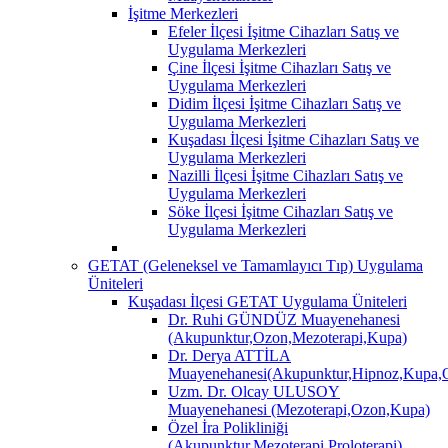
İşitme Merkezleri
Efeler İlçesi İşitme Cihazları Satış ve
Uygulama Merkezleri
Çine İlçesi İşitme Cihazları Satış ve
Uygulama Merkezleri
Didim İlçesi İşitme Cihazları Satış ve
Uygulama Merkezleri
Kuşadası İlçesi İşitme Cihazları Satış ve
Uygulama Merkezleri
Nazilli İlçesi İşitme Cihazları Satış ve
Uygulama Merkezleri
Söke İlçesi İşitme Cihazları Satış ve
Uygulama Merkezleri
GETAT (Geleneksel ve Tamamlayıcı Tıp) Uygulama
Üniteleri
Kuşadası İlçesi GETAT Uygulama Üniteleri
Dr. Ruhi GÜNDÜZ Muayenehanesi
(Akupunktur,Ozon,Mezoterapi,Kupa)
Dr. Derya ATTİLA
Muayenehanesi(Akupunktur,Hipnoz,Kupa,O
Uzm. Dr. Olcay ULUSOY
Muayenehanesi (Mezoterapi,Ozon,Kupa)
Özel İra Polikliniği
(Akupunktur,Mezoterapi,Proloterapi)