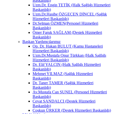
Başkanlığı)
Uzm.Dr. Engin TETİK (Halk Sağlığı Hizmetleri
Başkanlığı)
Uzm.Dr.Hasibe ÖZGEÇEN DİNCEL (Sağlık
Hizmetleri Başkanlığı)
Dr.Selman ÖZMEN(Personel Hizmetleri
Başkanlığı)
Ömer Faruk SAĞLAM (Destek Hizmetleri
Başkanlığı)
Başkan Yardımcılarımız
Op. Dr. Hakan BULUT (Kamu Hastaneleri
Hizmetleri Başkanlığı)
Uzm.Dr.Mustafa Onur Türkkan (Halk Sağlığı
Hizmetleri Başkanlığı)
Dr. Elif YALÇIN (Halk Sağlığı Hizmetleri
Başkanlığı)
Mehmet YILMAZ (Sağlık Hizmetleri
Başkanlığı)
Dr. Taner TAMER (Sağlık Hizmetleri
Başkanlığı)
Av.Mustafa Can SUNEL (Personel Hizmetleri
Başkanlığı)
Cevat SANDALCI (Destek Hizmetleri
Başkanlığı)
Coşkun ÜRKER (Destek Hizmetleri Başkanlığı)