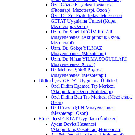
Özel Gözde Kuşadası Hastanesi
(Fitoterapi, Mezoterapi, Ozon )
Özel Dr. Zer Fizik Tedavi Müessesesi
GETAT Uygulama Ünitesi (Kupa,
Mezoterapi, Ozon )
Uzm. Dr. Sibel DEĞİM ILGAR
Muayenehanesi (Akupunktur, Ozon,
Mezoterapi)
Uzm. Dr. Gökçe YILMAZ
Muayenehanesi (Mezoterapi)
Uzm. Dr. Nihan YILMAZOĞULLARI
Muayenehanesi (Ozon)
Dr. Mehmet Şükrü Başarık
Muayenehanesi (Mezoterapi)
Didim İlçesi GETAT Uygulama Üniteleri
Özel Didim Egemed Tıp Merkezi
(Akupunktur, Ozon, Proloterapi)
Özel Didim Batı Tıp Merkezi (Mezoterapi,
Ozon)
Dr. Hüseyin ŞEN Muayenehanesi
(Mezoterapi, Ozon)
Efeler İlçesi GETAT Uygulama Üniteleri
Aydın Devlet Hastanesi
(Akupunktur,Mezoterapi,Homeopati)
Atatürk Devlet Hastanesi (Proloterapi)