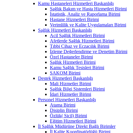
Kamu Hastaneleri Hizmetleri Başkanlığı
Sağlık Bakım ve Hasta Hizmetleri Birimi
İstatistik, Analiz ve Raporlama Birimi
Hastane Hizmetleri Birimi
Verimlilik ve Kalite Uygulamaları Birimi
Sağlık Hizmetleri Başkanlığı
Acil Sağlık Hizmetleri Birimi
Afetlerde Sağlık Hizmetleri Birimi
Tıbbi Cihaz ve Eczacılık Birimi
İzleme Değerlendirme ve Denetim Birimi
Özel Hastaneler Birimi
Sağlık Hizmetleri Birimi
Kamu Sağlık Tesisleri Birimi
SAKOM Birimi
Destek Hizmetleri Başkanlığı
Mali Hizmetler Birimi
Sağlık Bilgi Sistemleri Birimi
İdari Hizmetler Birimi
Personel Hizmetleri Başkanlığı
Atama Birimi
Disiplin Birimi
Özlük( Sicil) Birimi
Eğitim Hizmetleri Birimi
İl Sağlık Müdürüne Direkt Bağlı Birimler
İl Kalite Koordinatörlüğü Birimi