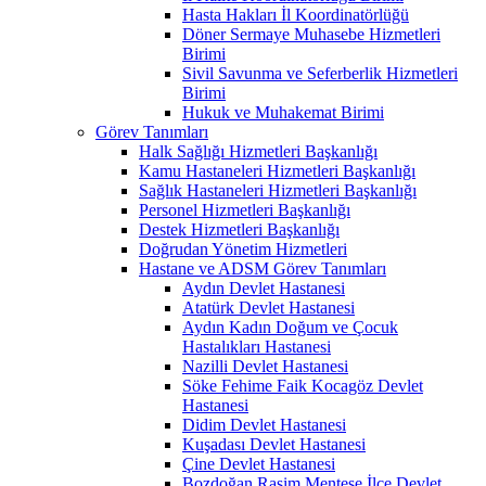
Hasta Hakları İl Koordinatörlüğü
Döner Sermaye Muhasebe Hizmetleri
Birimi
Sivil Savunma ve Seferberlik Hizmetleri
Birimi
Hukuk ve Muhakemat Birimi
Görev Tanımları
Halk Sağlığı Hizmetleri Başkanlığı
Kamu Hastaneleri Hizmetleri Başkanlığı
Sağlık Hastaneleri Hizmetleri Başkanlığı
Personel Hizmetleri Başkanlığı
Destek Hizmetleri Başkanlığı
Doğrudan Yönetim Hizmetleri
Hastane ve ADSM Görev Tanımları
Aydın Devlet Hastanesi
Atatürk Devlet Hastanesi
Aydın Kadın Doğum ve Çocuk
Hastalıkları Hastanesi
Nazilli Devlet Hastanesi
Söke Fehime Faik Kocagöz Devlet
Hastanesi
Didim Devlet Hastanesi
Kuşadası Devlet Hastanesi
Çine Devlet Hastanesi
Bozdoğan Rasim Menteşe İlçe Devlet