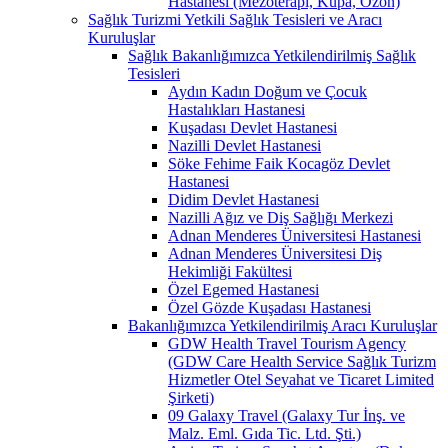
Hastanesi (Mezoterapi, Kupa, Ozon)
Sağlık Turizmi Yetkili Sağlık Tesisleri ve Aracı
Kuruluşlar
Sağlık Bakanlığımızca Yetkilendirilmiş Sağlık
Tesisleri
Aydın Kadın Doğum ve Çocuk
Hastalıkları Hastanesi
Kuşadası Devlet Hastanesi
Nazilli Devlet Hastanesi
Söke Fehime Faik Kocagöz Devlet
Hastanesi
Didim Devlet Hastanesi
Nazilli Ağız ve Diş Sağlığı Merkezi
Adnan Menderes Üniversitesi Hastanesi
Adnan Menderes Üniversitesi Diş
Hekimliği Fakültesi
Özel Egemed Hastanesi
Özel Gözde Kuşadası Hastanesi
Bakanlığımızca Yetkilendirilmiş Aracı Kuruluşlar
GDW Health Travel Tourism Agency
(GDW Care Health Service Sağlık Turizm
Hizmetler Otel Seyahat ve Ticaret Limited
Şirketi)
09 Galaxy Travel (Galaxy Tur İnş. ve
Malz. Eml. Gıda Tic. Ltd. Şti.)