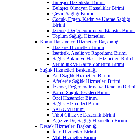
Bulaşıcı Hastalıklar Birimi
Bulaşıcı Olmayan Hastalıklar Birimi
Çevre Sağlığı Birimi
Çocuk, Ergen, Kadın ve Üreme Sağlığı
Birimi
İzleme, Değerlendirme ve İstatistik Birimi
Toplum Sağlığı Hizmetleri
Kamu Hastaneleri Hizmetleri Başkanlığı
Hastane Hizmetleri Birimi
İstatistik, Analiz ve Raporlama Birimi
Sağlık Bakım ve Hasta Hizmetleri Birimi
Verimlilik ve Kalite Yönetimi Birimi
Sağlık Hizmetleri Başkanlığı
Acil Sağlık Hizmetleri Birimi
Afetlerde Sağlık Hizmetleri Birimi
İzleme, Değerlendirme ve Denetim Birimi
Kamu Sağlık Tesisleri Birimi
Özel Hastaneler Birimi
Sağlık Hizmetleri Birimi
SAKOM Birimi
Tıbbi Cihaz ve Eczacılık Birimi
Ağız ve Diş Sağlığı Hizmetleri Birimi
Destek Hizmetleri Başkanlığı
İdari Hizmetler Birimi
Mali Hizmetler Birimi