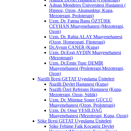
Adnan Menderes Üniversitesi Hastanesi (
Hipnoz, Ozon, Akupunktur, Kupa,
Mezoterapi, Proloterapi)
Uzm. Dr. Fatma Banu ÖZTÜRK
CEYHAN Muayenehanesi (Mezoterapi,
Ozon)
Uzm. Dr. Rabia ALAY Muayenehanesi
(Ozon, Homeopati, Fitoterapi)
Dr.Aysun CANER (Kupa)
Uzm. Dr.Ezgi AYDIN Muayenehanesi
(Mezoterapi)
Uzm. Dr.Emin Tunç DEMİR
Muayenehanesi (Proloterapi,Mezoterapi,
Ozon)
Nazilli İlçesi GETAT Uygulama Üniteleri
Nazilli Devlet Hastanesi (Kupa)
Nazilli Özel Referans Hastanesi (Kupa,
Mezoterapi, Ozon, Sülük)
Uzm. Dr. Mümtaz Soner GÜÇLÜ
Muayenehanesi (Ozon, Proloterapi)
Uzm. Dr. Onur YEŞİLDAĞ
Muayenehanesi (Mezoterapi, Kupa, Ozon)
Söke İlçesi GETAT Uygulama Üniteleri
Söke Fehime Faik Kocagöz Devlet