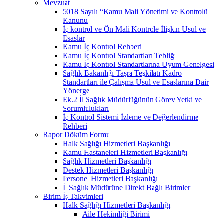
Mevzuat
5018 Sayılı “Kamu Mali Yönetimi ve Kontrolü
Kanunu
İç kontrol ve Ön Mali Kontrole İlişkin Usul ve
Esaslar
Kamu İç Kontrol Rehberi
Kamu İç Kontrol Standartları Tebliği
Kamu İç Kontrol Standartlarına Uyum Genelgesi
Sağlık Bakanlığı Taşra Teşkilatı Kadro
Standartları ile Çalışma Usul ve Esaslarına Dair
Yönerge
Ek.2 İl Sağlık Müdürlüğünün Görev Yetki ve
Sorumlulukları
İç Kontrol Sistemi İzleme ve Değerlendirme
Rehberi
Rapor Döküm Formu
Halk Sağlığı Hizmetleri Başkanlığı
Kamu Hastaneleri Hizmetleri Başkanlığı
Sağlık Hizmetleri Başkanlığı
Destek Hizmetleri Başkanlığı
Personel Hizmetleri Başkanlığı
İl Sağlık Müdürüne Direkt Bağlı Birimler
Birim İş Takvimleri
Halk Sağlığı Hizmetleri Başkanlığı
Aile Hekimliği Birimi