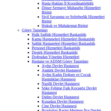
Hasta Hakları İl Koordinatörlüğü
Döner Sermaye Muhasebe Hizmetleri
Birimi
Sivil Savunma ve Seferberlik Hizmetleri
Birimi
Hukuk ve Muhakemat Birimi
Görev Tanımları
Halk Sağlığı Hizmetleri Başkanlığı
Kamu Hastaneleri Hizmetleri Başkanlığı
Sağlık Hastaneleri Hizmetleri Başkanlığı
Personel Hizmetleri Başkanlığı
Destek Hizmetleri Başkanlığı
Doğrudan Yönetim Hizmetleri
Hastane ve ADSM Görev Tanımları
Aydın Devlet Hastanesi
Atatürk Devlet Hastanesi
Aydın Kadın Doğum ve Çocuk
Hastalıkları Hastanesi
Nazilli Devlet Hastanesi
Söke Fehime Faik Kocagöz Devlet
Hastanesi
Didim Devlet Hastanesi
Kuşadası Devlet Hastanesi
Çine Devlet Hastanesi
Bozdoğan Rasim Menteşe İlçe Devlet