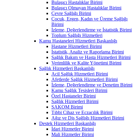
Bulaşıcı Hastalıklar Birimi
Bulaşıcı Olmayan Hastalıklar Birimi
Çevre Sağlığı Birimi
Çocuk, Ergen, Kadın ve Üreme Sağlığı
Birimi
İzleme, Değerlendirme ve İstatistik Birimi
Toplum Sağlığı Hizmetleri
Kamu Hastaneleri Hizmetleri Başkanlığı
Hastane Hizmetleri Birimi
İstatistik, Analiz ve Raporlama Birimi
Sağlık Bakım ve Hasta Hizmetleri Birimi
Verimlilik ve Kalite Yönetimi Birimi
Sağlık Hizmetleri Başkanlığı
Acil Sağlık Hizmetleri Birimi
Afetlerde Sağlık Hizmetleri Birimi
İzleme, Değerlendirme ve Denetim Birimi
Kamu Sağlık Tesisleri Birimi
Özel Hastaneler Birimi
Sağlık Hizmetleri Birimi
SAKOM Birimi
Tıbbi Cihaz ve Eczacılık Birimi
Ağız ve Diş Sağlığı Hizmetleri Birimi
Destek Hizmetleri Başkanlığı
İdari Hizmetler Birimi
Mali Hizmetler Birimi