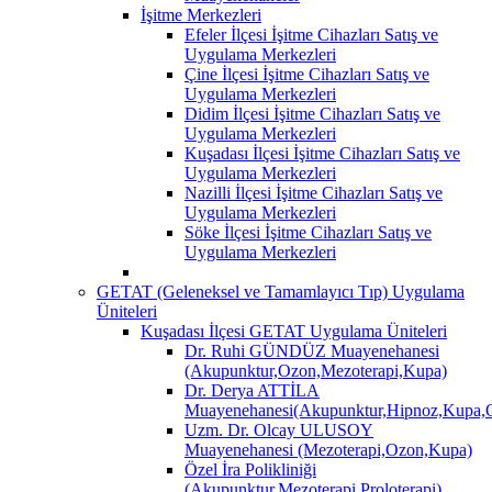
İşitme Merkezleri
Efeler İlçesi İşitme Cihazları Satış ve
Uygulama Merkezleri
Çine İlçesi İşitme Cihazları Satış ve
Uygulama Merkezleri
Didim İlçesi İşitme Cihazları Satış ve
Uygulama Merkezleri
Kuşadası İlçesi İşitme Cihazları Satış ve
Uygulama Merkezleri
Nazilli İlçesi İşitme Cihazları Satış ve
Uygulama Merkezleri
Söke İlçesi İşitme Cihazları Satış ve
Uygulama Merkezleri
GETAT (Geleneksel ve Tamamlayıcı Tıp) Uygulama
Üniteleri
Kuşadası İlçesi GETAT Uygulama Üniteleri
Dr. Ruhi GÜNDÜZ Muayenehanesi
(Akupunktur,Ozon,Mezoterapi,Kupa)
Dr. Derya ATTİLA
Muayenehanesi(Akupunktur,Hipnoz,Kupa,O
Uzm. Dr. Olcay ULUSOY
Muayenehanesi (Mezoterapi,Ozon,Kupa)
Özel İra Polikliniği
(Akupunktur,Mezoterapi,Proloterapi)