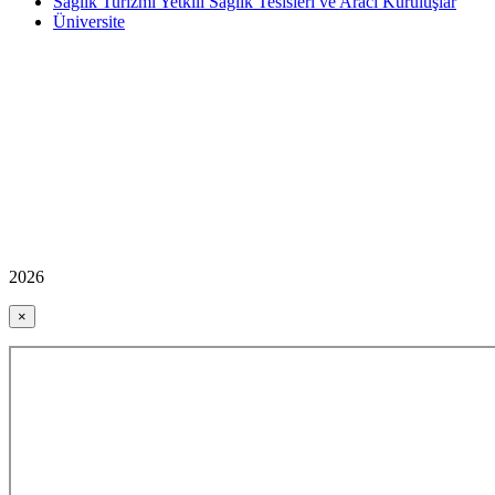
Sağlık Turizmi Yetkili Sağlık Tesisleri ve Aracı Kuruluşlar
Üniversite
2026
×