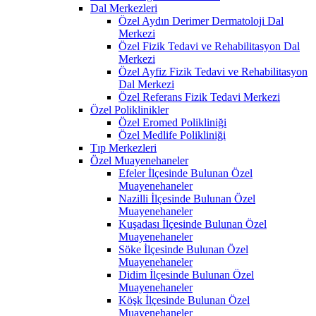
Dal Merkezleri
Özel Aydın Derimer Dermatoloji Dal
Merkezi
Özel Fizik Tedavi ve Rehabilitasyon Dal
Merkezi
Özel Ayfiz Fizik Tedavi ve Rehabilitasyon
Dal Merkezi
Özel Referans Fizik Tedavi Merkezi
Özel Poliklinikler
Özel Eromed Polikliniği
Özel Medlife Polikliniği
Tıp Merkezleri
Özel Muayenehaneler
Efeler İlçesinde Bulunan Özel
Muayenehaneler
Nazilli İlçesinde Bulunan Özel
Muayenehaneler
Kuşadası İlçesinde Bulunan Özel
Muayenehaneler
Söke İlçesinde Bulunan Özel
Muayenehaneler
Didim İlçesinde Bulunan Özel
Muayenehaneler
Köşk İlçesinde Bulunan Özel
Muayenehaneler