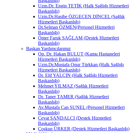
Başkanlığı)
Uzm.Dr. Engin TETİK (Halk Sağlığı Hizmetleri
Başkanlığı)
Uzm.Dr.Hasibe ÖZGEÇEN DİNCEL (Sağlık
Hizmetleri Başkanlığı)
Dr.Selman ÖZMEN(Personel Hizmetleri
Başkanlığı)
Ömer Faruk SAĞLAM (Destek Hizmetleri
Başkanlığı)
Başkan Yardımcılarımız
Op. Dr. Hakan BULUT (Kamu Hastaneleri
Hizmetleri Başkanlığı)
Uzm.Dr.Mustafa Onur Türkkan (Halk Sağlığı
Hizmetleri Başkanlığı)
Dr. Elif YALÇIN (Halk Sağlığı Hizmetleri
Başkanlığı)
Mehmet YILMAZ (Sağlık Hizmetleri
Başkanlığı)
Dr. Taner TAMER (Sağlık Hizmetleri
Başkanlığı)
Av.Mustafa Can SUNEL (Personel Hizmetleri
Başkanlığı)
Cevat SANDALCI (Destek Hizmetleri
Başkanlığı)
Coşkun ÜRKER (Destek Hizmetleri Başkanlığı)