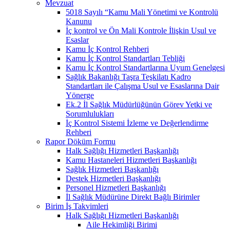
Mevzuat
5018 Sayılı “Kamu Mali Yönetimi ve Kontrolü
Kanunu
İç kontrol ve Ön Mali Kontrole İlişkin Usul ve
Esaslar
Kamu İç Kontrol Rehberi
Kamu İç Kontrol Standartları Tebliği
Kamu İç Kontrol Standartlarına Uyum Genelgesi
Sağlık Bakanlığı Taşra Teşkilatı Kadro
Standartları ile Çalışma Usul ve Esaslarına Dair
Yönerge
Ek.2 İl Sağlık Müdürlüğünün Görev Yetki ve
Sorumlulukları
İç Kontrol Sistemi İzleme ve Değerlendirme
Rehberi
Rapor Döküm Formu
Halk Sağlığı Hizmetleri Başkanlığı
Kamu Hastaneleri Hizmetleri Başkanlığı
Sağlık Hizmetleri Başkanlığı
Destek Hizmetleri Başkanlığı
Personel Hizmetleri Başkanlığı
İl Sağlık Müdürüne Direkt Bağlı Birimler
Birim İş Takvimleri
Halk Sağlığı Hizmetleri Başkanlığı
Aile Hekimliği Birimi