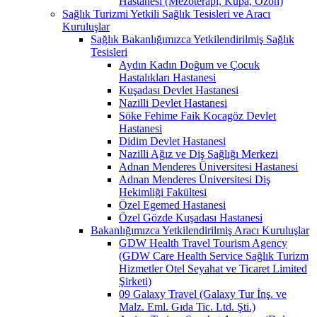
Hastanesi (Mezoterapi, Kupa, Ozon)
Sağlık Turizmi Yetkili Sağlık Tesisleri ve Aracı
Kuruluşlar
Sağlık Bakanlığımızca Yetkilendirilmiş Sağlık
Tesisleri
Aydın Kadın Doğum ve Çocuk
Hastalıkları Hastanesi
Kuşadası Devlet Hastanesi
Nazilli Devlet Hastanesi
Söke Fehime Faik Kocagöz Devlet
Hastanesi
Didim Devlet Hastanesi
Nazilli Ağız ve Diş Sağlığı Merkezi
Adnan Menderes Üniversitesi Hastanesi
Adnan Menderes Üniversitesi Diş
Hekimliği Fakültesi
Özel Egemed Hastanesi
Özel Gözde Kuşadası Hastanesi
Bakanlığımızca Yetkilendirilmiş Aracı Kuruluşlar
GDW Health Travel Tourism Agency
(GDW Care Health Service Sağlık Turizm
Hizmetler Otel Seyahat ve Ticaret Limited
Şirketi)
09 Galaxy Travel (Galaxy Tur İnş. ve
Malz. Eml. Gıda Tic. Ltd. Şti.)