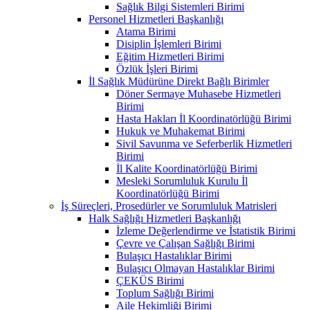
Sağlık Bilgi Sistemleri Birimi
Personel Hizmetleri Başkanlığı
Atama Birimi
Disiplin İşlemleri Birimi
Eğitim Hizmetleri Birimi
Özlük İşleri Birimi
İl Sağlık Müdürüne Direkt Bağlı Birimler
Döner Sermaye Muhasebe Hizmetleri
Birimi
Hasta Hakları İl Koordinatörlüğü Birimi
Hukuk ve Muhakemat Birimi
Sivil Savunma ve Seferberlik Hizmetleri
Birimi
İl Kalite Koordinatörlüğü Birimi
Mesleki Sorumluluk Kurulu İl
Koordinatörlüğü Birimi
İş Süreçleri, Prosedürler ve Sorumluluk Matrisleri
Halk Sağlığı Hizmetleri Başkanlığı
İzleme Değerlendirme ve İstatistik Birimi
Çevre ve Çalışan Sağlığı Birimi
Bulaşıcı Hastalıklar Birimi
Bulaşıcı Olmayan Hastalıklar Birimi
ÇEKÜS Birimi
Toplum Sağlığı Birimi
Aile Hekimliği Birimi