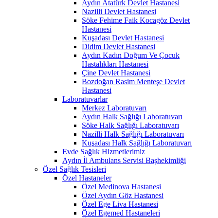
Aydın Atatürk Devlet Hastanesi
Nazilli Devlet Hastanesi
Söke Fehime Faik Kocagöz Devlet
Hastanesi
Kuşadası Devlet Hastanesi
Didim Devlet Hastanesi
Aydın Kadın Doğum Ve Çocuk
Hastalıkları Hastanesi
Çine Devlet Hastanesi
Bozdoğan Rasim Menteşe Devlet
Hastanesi
Laboratuvarlar
Merkez Laboratuvarı
Aydın Halk Sağlığı Laboratuvarı
Söke Halk Sağlığı Laboratuvarı
Nazilli Halk Sağlığı Laboratuvarı
Kuşadası Halk Sağlığı Laboratuvarı
Evde Sağlık Hizmetlerimiz
Aydın İl Ambulans Servisi Başhekimliği
Özel Sağlık Tesisleri
Özel Hastaneler
Özel Medinova Hastanesi
Özel Aydın Göz Hastanesi
Özel Ege Liva Hastanesi
Özel Egemed Hastaneleri