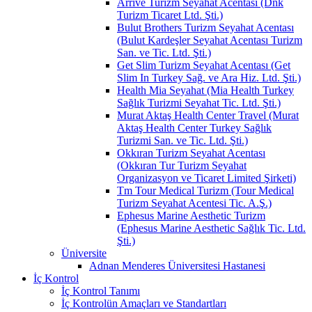
Arrive Turizm Seyahat Acentası (Dnk
Turizm Ticaret Ltd. Şti.)
Bulut Brothers Turizm Seyahat Acentası
(Bulut Kardeşler Seyahat Acentası Turizm
San. ve Tic. Ltd. Şti.)
Get Slim Turizm Seyahat Acentası (Get
Slim In Turkey Sağ. ve Ara Hiz. Ltd. Şti.)
Health Mia Seyahat (Mia Health Turkey
Sağlık Turizmi Seyahat Tic. Ltd. Şti.)
Murat Aktaş Health Center Travel (Murat
Aktaş Health Center Turkey Sağlık
Turizmi San. ve Tic. Ltd. Şti.)
Okkıran Turizm Seyahat Acentası
(Okkıran Tur Turizm Seyahat
Organizasyon ve Ticaret Limited Şirketi)
Tm Tour Medical Turizm (Tour Medical
Turizm Seyahat Acentesi Tic. A.Ş.)
Ephesus Marine Aesthetic Turizm
(Ephesus Marine Aesthetic Sağlık Tic. Ltd.
Şti.)
Üniversite
Adnan Menderes Üniversitesi Hastanesi
İç Kontrol
İç Kontrol Tanımı
İç Kontrolün Amaçları ve Standartları