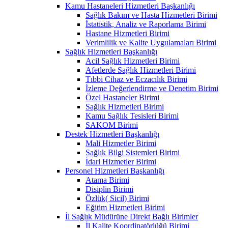
Kamu Hastaneleri Hizmetleri Başkanlığı
Sağlık Bakım ve Hasta Hizmetleri Birimi
İstatistik, Analiz ve Raporlama Birimi
Hastane Hizmetleri Birimi
Verimlilik ve Kalite Uygulamaları Birimi
Sağlık Hizmetleri Başkanlığı
Acil Sağlık Hizmetleri Birimi
Afetlerde Sağlık Hizmetleri Birimi
Tıbbi Cihaz ve Eczacılık Birimi
İzleme Değerlendirme ve Denetim Birimi
Özel Hastaneler Birimi
Sağlık Hizmetleri Birimi
Kamu Sağlık Tesisleri Birimi
SAKOM Birimi
Destek Hizmetleri Başkanlığı
Mali Hizmetler Birimi
Sağlık Bilgi Sistemleri Birimi
İdari Hizmetler Birimi
Personel Hizmetleri Başkanlığı
Atama Birimi
Disiplin Birimi
Özlük( Sicil) Birimi
Eğitim Hizmetleri Birimi
İl Sağlık Müdürüne Direkt Bağlı Birimler
İl Kalite Koordinatörlüğü Birimi