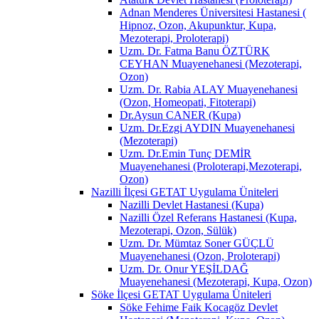
Adnan Menderes Üniversitesi Hastanesi (
Hipnoz, Ozon, Akupunktur, Kupa,
Mezoterapi, Proloterapi)
Uzm. Dr. Fatma Banu ÖZTÜRK
CEYHAN Muayenehanesi (Mezoterapi,
Ozon)
Uzm. Dr. Rabia ALAY Muayenehanesi
(Ozon, Homeopati, Fitoterapi)
Dr.Aysun CANER (Kupa)
Uzm. Dr.Ezgi AYDIN Muayenehanesi
(Mezoterapi)
Uzm. Dr.Emin Tunç DEMİR
Muayenehanesi (Proloterapi,Mezoterapi,
Ozon)
Nazilli İlçesi GETAT Uygulama Üniteleri
Nazilli Devlet Hastanesi (Kupa)
Nazilli Özel Referans Hastanesi (Kupa,
Mezoterapi, Ozon, Sülük)
Uzm. Dr. Mümtaz Soner GÜÇLÜ
Muayenehanesi (Ozon, Proloterapi)
Uzm. Dr. Onur YEŞİLDAĞ
Muayenehanesi (Mezoterapi, Kupa, Ozon)
Söke İlçesi GETAT Uygulama Üniteleri
Söke Fehime Faik Kocagöz Devlet