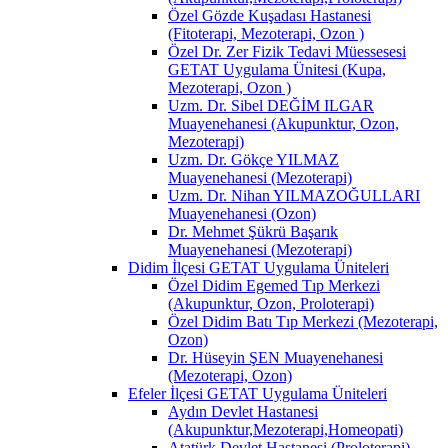
Özel Gözde Kuşadası Hastanesi
(Fitoterapi, Mezoterapi, Ozon )
Özel Dr. Zer Fizik Tedavi Müessesesi
GETAT Uygulama Ünitesi (Kupa,
Mezoterapi, Ozon )
Uzm. Dr. Sibel DEĞİM ILGAR
Muayenehanesi (Akupunktur, Ozon,
Mezoterapi)
Uzm. Dr. Gökçe YILMAZ
Muayenehanesi (Mezoterapi)
Uzm. Dr. Nihan YILMAZOĞULLARI
Muayenehanesi (Ozon)
Dr. Mehmet Şükrü Başarık
Muayenehanesi (Mezoterapi)
Didim İlçesi GETAT Uygulama Üniteleri
Özel Didim Egemed Tıp Merkezi
(Akupunktur, Ozon, Proloterapi)
Özel Didim Batı Tıp Merkezi (Mezoterapi,
Ozon)
Dr. Hüseyin ŞEN Muayenehanesi
(Mezoterapi, Ozon)
Efeler İlçesi GETAT Uygulama Üniteleri
Aydın Devlet Hastanesi
(Akupunktur,Mezoterapi,Homeopati)
Atatürk Devlet Hastanesi (Proloterapi)