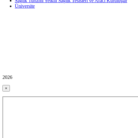
Sağlık Turizmi Yetkili Sağlık Tesisleri ve Aracı Kuruluşlar
Üniversite
2026
×