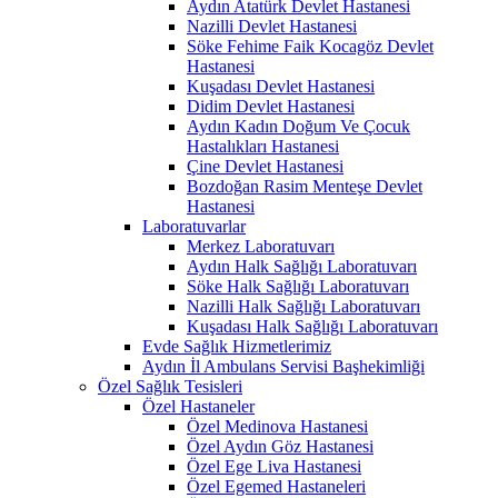
Aydın Atatürk Devlet Hastanesi
Nazilli Devlet Hastanesi
Söke Fehime Faik Kocagöz Devlet
Hastanesi
Kuşadası Devlet Hastanesi
Didim Devlet Hastanesi
Aydın Kadın Doğum Ve Çocuk
Hastalıkları Hastanesi
Çine Devlet Hastanesi
Bozdoğan Rasim Menteşe Devlet
Hastanesi
Laboratuvarlar
Merkez Laboratuvarı
Aydın Halk Sağlığı Laboratuvarı
Söke Halk Sağlığı Laboratuvarı
Nazilli Halk Sağlığı Laboratuvarı
Kuşadası Halk Sağlığı Laboratuvarı
Evde Sağlık Hizmetlerimiz
Aydın İl Ambulans Servisi Başhekimliği
Özel Sağlık Tesisleri
Özel Hastaneler
Özel Medinova Hastanesi
Özel Aydın Göz Hastanesi
Özel Ege Liva Hastanesi
Özel Egemed Hastaneleri