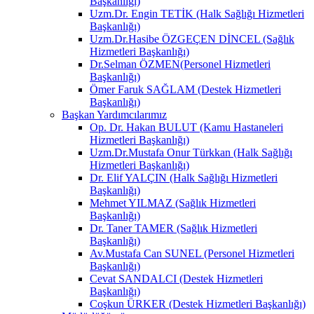
Başkanlığı)
Uzm.Dr. Engin TETİK (Halk Sağlığı Hizmetleri
Başkanlığı)
Uzm.Dr.Hasibe ÖZGEÇEN DİNCEL (Sağlık
Hizmetleri Başkanlığı)
Dr.Selman ÖZMEN(Personel Hizmetleri
Başkanlığı)
Ömer Faruk SAĞLAM (Destek Hizmetleri
Başkanlığı)
Başkan Yardımcılarımız
Op. Dr. Hakan BULUT (Kamu Hastaneleri
Hizmetleri Başkanlığı)
Uzm.Dr.Mustafa Onur Türkkan (Halk Sağlığı
Hizmetleri Başkanlığı)
Dr. Elif YALÇIN (Halk Sağlığı Hizmetleri
Başkanlığı)
Mehmet YILMAZ (Sağlık Hizmetleri
Başkanlığı)
Dr. Taner TAMER (Sağlık Hizmetleri
Başkanlığı)
Av.Mustafa Can SUNEL (Personel Hizmetleri
Başkanlığı)
Cevat SANDALCI (Destek Hizmetleri
Başkanlığı)
Coşkun ÜRKER (Destek Hizmetleri Başkanlığı)