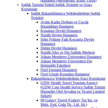
Hastanesi (Mezoterapi, Kupa, Ozon)
Sağlık Turizmi Yetkili Sağlık Tesisleri ve Aracı
Kuruluşlar
Sağlık Bakanlığımızca Yetkilendirilmiş Sağlık
Tesisleri
Aydın Kadın Doğum ve Çocuk
Hastalıkları Hastanesi
Kuşadası Devlet Hastanesi
Nazilli Devlet Hastanesi
Söke Fehime Faik Kocagöz Devlet
Hastanesi
Didim Devlet Hastanesi
Nazilli Ağız ve Diş Sağlığı Merkezi
Adnan Menderes Üniversitesi Hastanesi
Adnan Menderes Üniversitesi Diş
Hekimliği Fakültesi
Özel Egemed Hastanesi
Özel Gözde Kuşadası Hastanesi
Bakanlığımızca Yetkilendirilmiş Aracı Kuruluşlar
GDW Health Travel Tourism Agency
(GDW Care Health Service Sağlık Turizm
Hizmetler Otel Seyahat ve Ticaret Limited
Şirketi)
09 Galaxy Travel (Galaxy Tur İnş. ve
Malz. Eml. Gıda Tic. Ltd. Şti.)