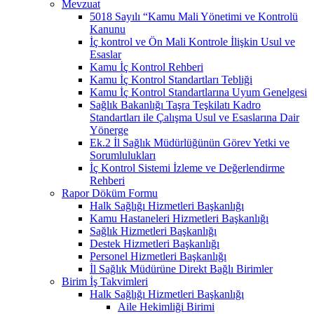
Mevzuat
5018 Sayılı “Kamu Mali Yönetimi ve Kontrolü
Kanunu
İç kontrol ve Ön Mali Kontrole İlişkin Usul ve
Esaslar
Kamu İç Kontrol Rehberi
Kamu İç Kontrol Standartları Tebliği
Kamu İç Kontrol Standartlarına Uyum Genelgesi
Sağlık Bakanlığı Taşra Teşkilatı Kadro
Standartları ile Çalışma Usul ve Esaslarına Dair
Yönerge
Ek.2 İl Sağlık Müdürlüğünün Görev Yetki ve
Sorumlulukları
İç Kontrol Sistemi İzleme ve Değerlendirme
Rehberi
Rapor Döküm Formu
Halk Sağlığı Hizmetleri Başkanlığı
Kamu Hastaneleri Hizmetleri Başkanlığı
Sağlık Hizmetleri Başkanlığı
Destek Hizmetleri Başkanlığı
Personel Hizmetleri Başkanlığı
İl Sağlık Müdürüne Direkt Bağlı Birimler
Birim İş Takvimleri
Halk Sağlığı Hizmetleri Başkanlığı
Aile Hekimliği Birimi