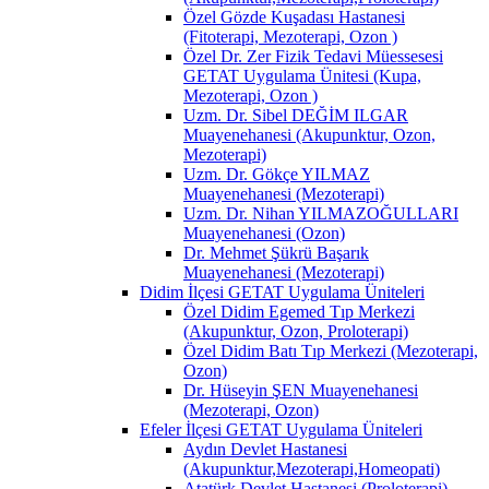
Özel Gözde Kuşadası Hastanesi
(Fitoterapi, Mezoterapi, Ozon )
Özel Dr. Zer Fizik Tedavi Müessesesi
GETAT Uygulama Ünitesi (Kupa,
Mezoterapi, Ozon )
Uzm. Dr. Sibel DEĞİM ILGAR
Muayenehanesi (Akupunktur, Ozon,
Mezoterapi)
Uzm. Dr. Gökçe YILMAZ
Muayenehanesi (Mezoterapi)
Uzm. Dr. Nihan YILMAZOĞULLARI
Muayenehanesi (Ozon)
Dr. Mehmet Şükrü Başarık
Muayenehanesi (Mezoterapi)
Didim İlçesi GETAT Uygulama Üniteleri
Özel Didim Egemed Tıp Merkezi
(Akupunktur, Ozon, Proloterapi)
Özel Didim Batı Tıp Merkezi (Mezoterapi,
Ozon)
Dr. Hüseyin ŞEN Muayenehanesi
(Mezoterapi, Ozon)
Efeler İlçesi GETAT Uygulama Üniteleri
Aydın Devlet Hastanesi
(Akupunktur,Mezoterapi,Homeopati)
Atatürk Devlet Hastanesi (Proloterapi)