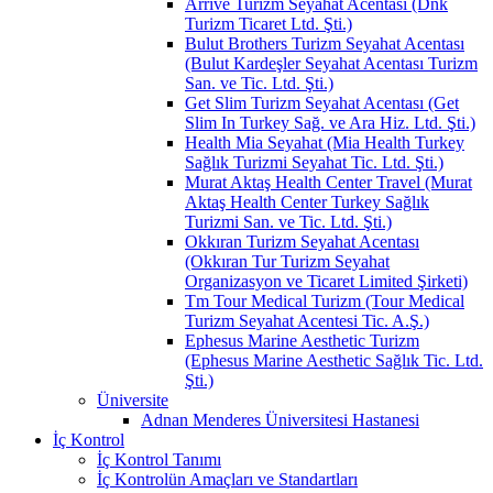
Arrive Turizm Seyahat Acentası (Dnk
Turizm Ticaret Ltd. Şti.)
Bulut Brothers Turizm Seyahat Acentası
(Bulut Kardeşler Seyahat Acentası Turizm
San. ve Tic. Ltd. Şti.)
Get Slim Turizm Seyahat Acentası (Get
Slim In Turkey Sağ. ve Ara Hiz. Ltd. Şti.)
Health Mia Seyahat (Mia Health Turkey
Sağlık Turizmi Seyahat Tic. Ltd. Şti.)
Murat Aktaş Health Center Travel (Murat
Aktaş Health Center Turkey Sağlık
Turizmi San. ve Tic. Ltd. Şti.)
Okkıran Turizm Seyahat Acentası
(Okkıran Tur Turizm Seyahat
Organizasyon ve Ticaret Limited Şirketi)
Tm Tour Medical Turizm (Tour Medical
Turizm Seyahat Acentesi Tic. A.Ş.)
Ephesus Marine Aesthetic Turizm
(Ephesus Marine Aesthetic Sağlık Tic. Ltd.
Şti.)
Üniversite
Adnan Menderes Üniversitesi Hastanesi
İç Kontrol
İç Kontrol Tanımı
İç Kontrolün Amaçları ve Standartları