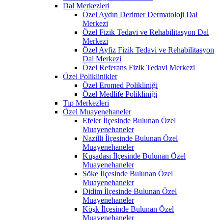
Dal Merkezleri
Özel Aydın Derimer Dermatoloji Dal
Merkezi
Özel Fizik Tedavi ve Rehabilitasyon Dal
Merkezi
Özel Ayfiz Fizik Tedavi ve Rehabilitasyon
Dal Merkezi
Özel Referans Fizik Tedavi Merkezi
Özel Poliklinikler
Özel Eromed Polikliniği
Özel Medlife Polikliniği
Tıp Merkezleri
Özel Muayenehaneler
Efeler İlçesinde Bulunan Özel
Muayenehaneler
Nazilli İlçesinde Bulunan Özel
Muayenehaneler
Kuşadası İlçesinde Bulunan Özel
Muayenehaneler
Söke İlçesinde Bulunan Özel
Muayenehaneler
Didim İlçesinde Bulunan Özel
Muayenehaneler
Köşk İlçesinde Bulunan Özel
Muayenehaneler