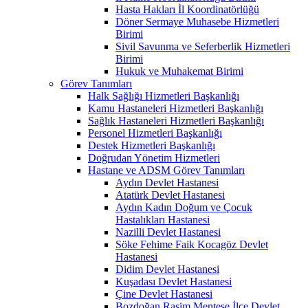
Hasta Hakları İl Koordinatörlüğü
Döner Sermaye Muhasebe Hizmetleri
Birimi
Sivil Savunma ve Seferberlik Hizmetleri
Birimi
Hukuk ve Muhakemat Birimi
Görev Tanımları
Halk Sağlığı Hizmetleri Başkanlığı
Kamu Hastaneleri Hizmetleri Başkanlığı
Sağlık Hastaneleri Hizmetleri Başkanlığı
Personel Hizmetleri Başkanlığı
Destek Hizmetleri Başkanlığı
Doğrudan Yönetim Hizmetleri
Hastane ve ADSM Görev Tanımları
Aydın Devlet Hastanesi
Atatürk Devlet Hastanesi
Aydın Kadın Doğum ve Çocuk
Hastalıkları Hastanesi
Nazilli Devlet Hastanesi
Söke Fehime Faik Kocagöz Devlet
Hastanesi
Didim Devlet Hastanesi
Kuşadası Devlet Hastanesi
Çine Devlet Hastanesi
Bozdoğan Rasim Menteşe İlçe Devlet