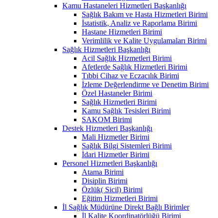
Kamu Hastaneleri Hizmetleri Başkanlığı
Sağlık Bakım ve Hasta Hizmetleri Birimi
İstatistik, Analiz ve Raporlama Birimi
Hastane Hizmetleri Birimi
Verimlilik ve Kalite Uygulamaları Birimi
Sağlık Hizmetleri Başkanlığı
Acil Sağlık Hizmetleri Birimi
Afetlerde Sağlık Hizmetleri Birimi
Tıbbi Cihaz ve Eczacılık Birimi
İzleme Değerlendirme ve Denetim Birimi
Özel Hastaneler Birimi
Sağlık Hizmetleri Birimi
Kamu Sağlık Tesisleri Birimi
SAKOM Birimi
Destek Hizmetleri Başkanlığı
Mali Hizmetler Birimi
Sağlık Bilgi Sistemleri Birimi
İdari Hizmetler Birimi
Personel Hizmetleri Başkanlığı
Atama Birimi
Disiplin Birimi
Özlük( Sicil) Birimi
Eğitim Hizmetleri Birimi
İl Sağlık Müdürüne Direkt Bağlı Birimler
İl Kalite Koordinatörlüğü Birimi