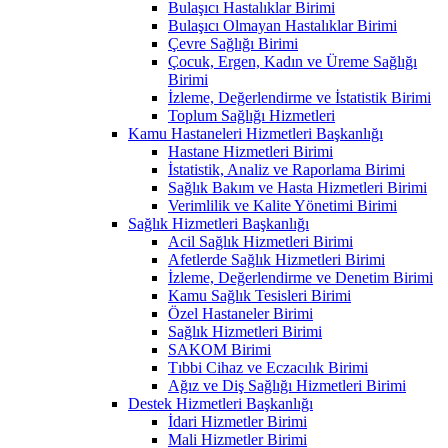
Bulaşıcı Hastalıklar Birimi
Bulaşıcı Olmayan Hastalıklar Birimi
Çevre Sağlığı Birimi
Çocuk, Ergen, Kadın ve Üreme Sağlığı
Birimi
İzleme, Değerlendirme ve İstatistik Birimi
Toplum Sağlığı Hizmetleri
Kamu Hastaneleri Hizmetleri Başkanlığı
Hastane Hizmetleri Birimi
İstatistik, Analiz ve Raporlama Birimi
Sağlık Bakım ve Hasta Hizmetleri Birimi
Verimlilik ve Kalite Yönetimi Birimi
Sağlık Hizmetleri Başkanlığı
Acil Sağlık Hizmetleri Birimi
Afetlerde Sağlık Hizmetleri Birimi
İzleme, Değerlendirme ve Denetim Birimi
Kamu Sağlık Tesisleri Birimi
Özel Hastaneler Birimi
Sağlık Hizmetleri Birimi
SAKOM Birimi
Tıbbi Cihaz ve Eczacılık Birimi
Ağız ve Diş Sağlığı Hizmetleri Birimi
Destek Hizmetleri Başkanlığı
İdari Hizmetler Birimi
Mali Hizmetler Birimi