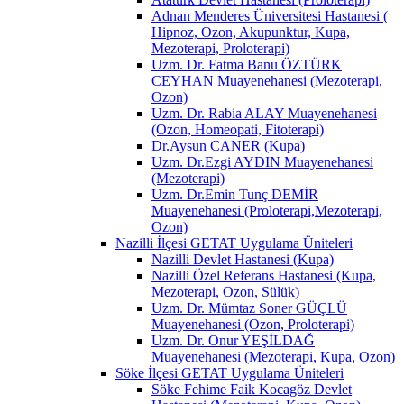
Adnan Menderes Üniversitesi Hastanesi (
Hipnoz, Ozon, Akupunktur, Kupa,
Mezoterapi, Proloterapi)
Uzm. Dr. Fatma Banu ÖZTÜRK
CEYHAN Muayenehanesi (Mezoterapi,
Ozon)
Uzm. Dr. Rabia ALAY Muayenehanesi
(Ozon, Homeopati, Fitoterapi)
Dr.Aysun CANER (Kupa)
Uzm. Dr.Ezgi AYDIN Muayenehanesi
(Mezoterapi)
Uzm. Dr.Emin Tunç DEMİR
Muayenehanesi (Proloterapi,Mezoterapi,
Ozon)
Nazilli İlçesi GETAT Uygulama Üniteleri
Nazilli Devlet Hastanesi (Kupa)
Nazilli Özel Referans Hastanesi (Kupa,
Mezoterapi, Ozon, Sülük)
Uzm. Dr. Mümtaz Soner GÜÇLÜ
Muayenehanesi (Ozon, Proloterapi)
Uzm. Dr. Onur YEŞİLDAĞ
Muayenehanesi (Mezoterapi, Kupa, Ozon)
Söke İlçesi GETAT Uygulama Üniteleri
Söke Fehime Faik Kocagöz Devlet