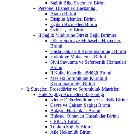
Sağlık Bilgi Sistemleri Birimi
Personel Hizmetleri Başkanlığı
Atama Birimi
Disiplin İşlemleri Birimi
Eğitim Hizmetleri Birimi
Özlük İşleri Birimi
İl Sağlık Müdürüne Direkt Bağlı Birimler
Döner Sermaye Muhasebe Hizmetleri
Birimi
Hasta Hakları İl Koordinatörlüğü Birimi
Hukuk ve Muhakemat Birimi
Sivil Savunma ve Seferberlik Hizmetleri
Birimi
İl Kalite Koordinatörlüğü Birimi
Mesleki Sorumluluk Kurulu İl
Koordinatörlüğü Birimi
İş Süreçleri, Prosedürler ve Sorumluluk Matrisleri
Halk Sağlığı Hizmetleri Başkanlığı
İzleme Değerlendirme ve İstatistik Birimi
Çevre ve Çalışan Sağlığı Birimi
Bulaşıcı Hastalıklar Birimi
Bulaşıcı Olmayan Hastalıklar Birimi
ÇEKÜS Birimi
Toplum Sağlığı Birimi
Aile Hekimliği Birimi