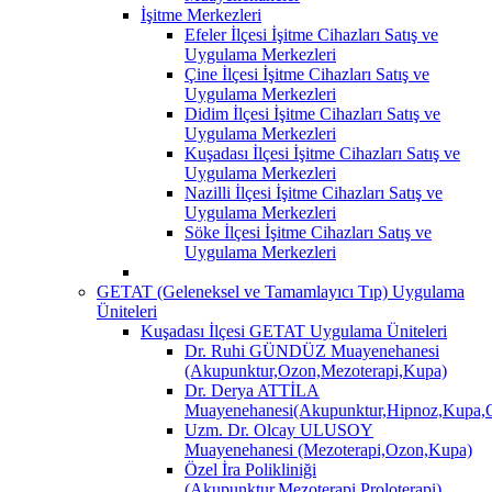
İşitme Merkezleri
Efeler İlçesi İşitme Cihazları Satış ve
Uygulama Merkezleri
Çine İlçesi İşitme Cihazları Satış ve
Uygulama Merkezleri
Didim İlçesi İşitme Cihazları Satış ve
Uygulama Merkezleri
Kuşadası İlçesi İşitme Cihazları Satış ve
Uygulama Merkezleri
Nazilli İlçesi İşitme Cihazları Satış ve
Uygulama Merkezleri
Söke İlçesi İşitme Cihazları Satış ve
Uygulama Merkezleri
GETAT (Geleneksel ve Tamamlayıcı Tıp) Uygulama
Üniteleri
Kuşadası İlçesi GETAT Uygulama Üniteleri
Dr. Ruhi GÜNDÜZ Muayenehanesi
(Akupunktur,Ozon,Mezoterapi,Kupa)
Dr. Derya ATTİLA
Muayenehanesi(Akupunktur,Hipnoz,Kupa,O
Uzm. Dr. Olcay ULUSOY
Muayenehanesi (Mezoterapi,Ozon,Kupa)
Özel İra Polikliniği
(Akupunktur,Mezoterapi,Proloterapi)