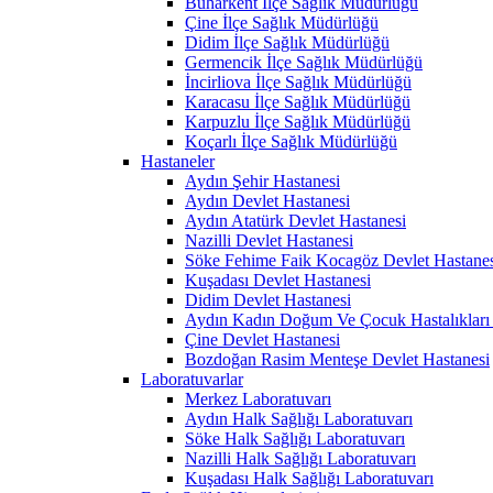
Buharkent İlçe Sağlık Müdürlüğü
Çine İlçe Sağlık Müdürlüğü
Didim İlçe Sağlık Müdürlüğü
Germencik İlçe Sağlık Müdürlüğü
İncirliova İlçe Sağlık Müdürlüğü
Karacasu İlçe Sağlık Müdürlüğü
Karpuzlu İlçe Sağlık Müdürlüğü
Koçarlı İlçe Sağlık Müdürlüğü
Hastaneler
Aydın Şehir Hastanesi
Aydın Devlet Hastanesi
Aydın Atatürk Devlet Hastanesi
Nazilli Devlet Hastanesi
Söke Fehime Faik Kocagöz Devlet Hastanes
Kuşadası Devlet Hastanesi
Didim Devlet Hastanesi
Aydın Kadın Doğum Ve Çocuk Hastalıkları 
Çine Devlet Hastanesi
Bozdoğan Rasim Menteşe Devlet Hastanesi
Laboratuvarlar
Merkez Laboratuvarı
Aydın Halk Sağlığı Laboratuvarı
Söke Halk Sağlığı Laboratuvarı
Nazilli Halk Sağlığı Laboratuvarı
Kuşadası Halk Sağlığı Laboratuvarı