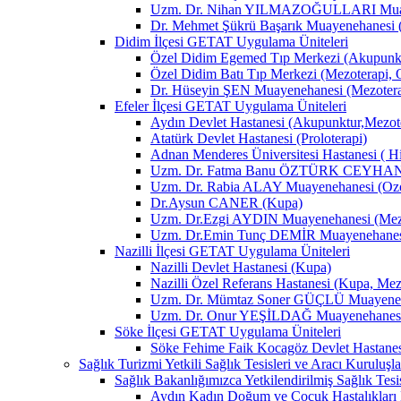
Uzm. Dr. Nihan YILMAZOĞULLARI Muay
Dr. Mehmet Şükrü Başarık Muayenehanesi 
Didim İlçesi GETAT Uygulama Üniteleri
Özel Didim Egemed Tıp Merkezi (Akupunktu
Özel Didim Batı Tıp Merkezi (Mezoterapi, 
Dr. Hüseyin ŞEN Muayenehanesi (Mezotera
Efeler İlçesi GETAT Uygulama Üniteleri
Aydın Devlet Hastanesi (Akupunktur,Mezot
Atatürk Devlet Hastanesi (Proloterapi)
Adnan Menderes Üniversitesi Hastanesi ( H
Uzm. Dr. Fatma Banu ÖZTÜRK CEYHAN M
Uzm. Dr. Rabia ALAY Muayenehanesi (Ozon
Dr.Aysun CANER (Kupa)
Uzm. Dr.Ezgi AYDIN Muayenehanesi (Mezo
Uzm. Dr.Emin Tunç DEMİR Muayenehanesi 
Nazilli İlçesi GETAT Uygulama Üniteleri
Nazilli Devlet Hastanesi (Kupa)
Nazilli Özel Referans Hastanesi (Kupa, Mez
Uzm. Dr. Mümtaz Soner GÜÇLÜ Muayenehan
Uzm. Dr. Onur YEŞİLDAĞ Muayenehanesi 
Söke İlçesi GETAT Uygulama Üniteleri
Söke Fehime Faik Kocagöz Devlet Hastanes
Sağlık Turizmi Yetkili Sağlık Tesisleri ve Aracı Kuruluşla
Sağlık Bakanlığımızca Yetkilendirilmiş Sağlık Tesis
Aydın Kadın Doğum ve Çocuk Hastalıkları 