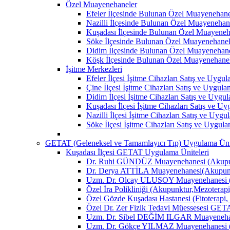
Özel Muayenehaneler
Efeler İlçesinde Bulunan Özel Muayenehane
Nazilli İlçesinde Bulunan Özel Muayenehan
Kuşadası İlçesinde Bulunan Özel Muayeneh
Söke İlçesinde Bulunan Özel Muayenehanel
Didim İlçesinde Bulunan Özel Muayenehane
Köşk İlçesinde Bulunan Özel Muayenehane
İşitme Merkezleri
Efeler İlçesi İşitme Cihazları Satış ve Uygu
Çine İlçesi İşitme Cihazları Satış ve Uygul
Didim İlçesi İşitme Cihazları Satış ve Uygu
Kuşadası İlçesi İşitme Cihazları Satış ve U
Nazilli İlçesi İşitme Cihazları Satış ve Uyg
Söke İlçesi İşitme Cihazları Satış ve Uygul
GETAT (Geleneksel ve Tamamlayıcı Tıp) Uygulama Ünit
Kuşadası İlçesi GETAT Uygulama Üniteleri
Dr. Ruhi GÜNDÜZ Muayenehanesi (Akupun
Dr. Derya ATTİLA Muayenehanesi(Akupunk
Uzm. Dr. Olcay ULUSOY Muayenehanesi (
Özel İra Polikliniği (Akupunktur,Mezoterapi
Özel Gözde Kuşadası Hastanesi (Fitoterapi,
Özel Dr. Zer Fizik Tedavi Müessesesi GET
Uzm. Dr. Sibel DEĞİM ILGAR Muayenehane
Uzm. Dr. Gökçe YILMAZ Muayenehanesi (