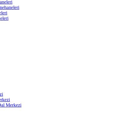
aneleri
nehaneleri
leri
eleri
zi
rkezi
Dal Merkezi