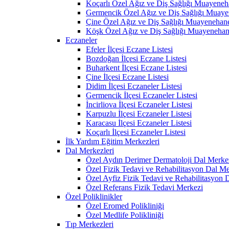
Koçarlı Özel Ağız ve Diş Sağlığı Muayeneh
Germencik Özel Ağız ve Diş Sağlığı Muaye
Çine Özel Ağız ve Diş Sağlığı Muayenehane
Köşk Özel Ağız ve Diş Sağlığı Muayenehan
Eczaneler
Efeler İlçesi Eczane Listesi
Bozdoğan İlçesi Eczane Listesi
Buharkent İlçesi Eczane Listesi
Çine İlçesi Eczane Listesi
Didim İlçesi Eczaneler Listesi
Germencik İlçesi Eczaneler Listesi
İncirliova İlçesi Eczaneler Listesi
Karpuzlu İlçesi Eczaneler Listesi
Karacasu İlçesi Eczaneler Listesi
Koçarlı İlçesi Eczaneler Listesi
İlk Yardım Eğitim Merkezleri
Dal Merkezleri
Özel Aydın Derimer Dermatoloji Dal Merke
Özel Fizik Tedavi ve Rehabilitasyon Dal Me
Özel Ayfiz Fizik Tedavi ve Rehabilitasyon 
Özel Referans Fizik Tedavi Merkezi
Özel Poliklinikler
Özel Eromed Polikliniği
Özel Medlife Polikliniği
Tıp Merkezleri