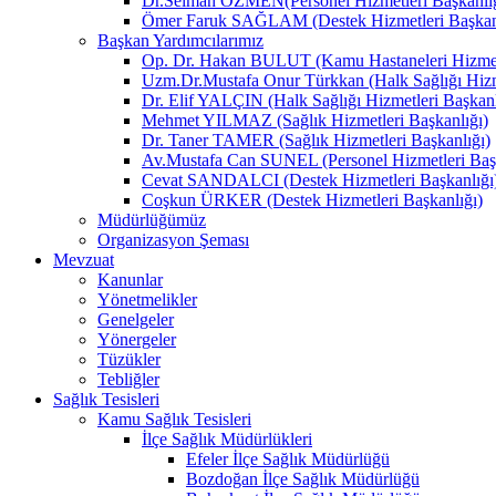
Dr.Selman ÖZMEN(Personel Hizmetleri Başkanlığ
Ömer Faruk SAĞLAM (Destek Hizmetleri Başkanl
Başkan Yardımcılarımız
Op. Dr. Hakan BULUT (Kamu Hastaneleri Hizmetl
Uzm.Dr.Mustafa Onur Türkkan (Halk Sağlığı Hizme
Dr. Elif YALÇIN (Halk Sağlığı Hizmetleri Başkanl
Mehmet YILMAZ (Sağlık Hizmetleri Başkanlığı)
Dr. Taner TAMER (Sağlık Hizmetleri Başkanlığı)
Av.Mustafa Can SUNEL (Personel Hizmetleri Başk
Cevat SANDALCI (Destek Hizmetleri Başkanlığı
Coşkun ÜRKER (Destek Hizmetleri Başkanlığı)
Müdürlüğümüz
Organizasyon Şeması
Mevzuat
Kanunlar
Yönetmelikler
Genelgeler
Yönergeler
Tüzükler
Tebliğler
Sağlık Tesisleri
Kamu Sağlık Tesisleri
İlçe Sağlık Müdürlükleri
Efeler İlçe Sağlık Müdürlüğü
Bozdoğan İlçe Sağlık Müdürlüğü