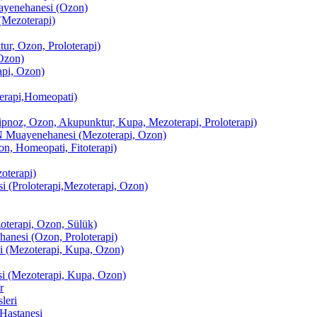
enehanesi (Ozon)
(Mezoterapi)
r, Ozon, Proloterapi)
Ozon)
pi, Ozon)
erapi,Homeopati)
ipnoz, Ozon, Akupunktur, Kupa, Mezoterapi, Proloterapi)
uayenehanesi (Mezoterapi, Ozon)
, Homeopati, Fitoterapi)
terapi)
(Proloterapi,Mezoterapi, Ozon)
oterapi, Ozon, Sülük)
esi (Ozon, Proloterapi)
(Mezoterapi, Kupa, Ozon)
i (Mezoterapi, Kupa, Ozon)
r
leri
Hastanesi