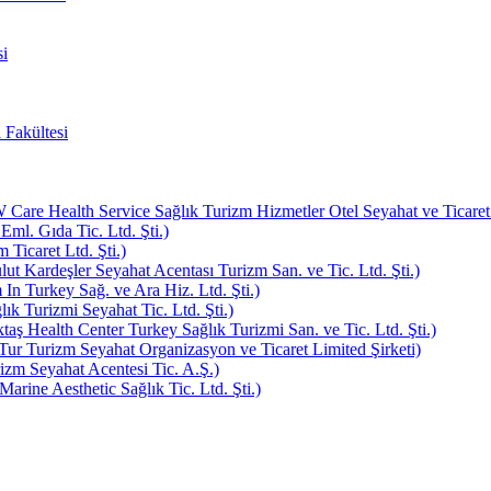
i
 Fakültesi
e Health Service Sağlık Turizm Hizmetler Otel Seyahat ve Ticaret L
Eml. Gıda Tic. Ltd. Şti.)
Ticaret Ltd. Şti.)
ut Kardeşler Seyahat Acentası Turizm San. ve Tic. Ltd. Şti.)
In Turkey Sağ. ve Ara Hiz. Ltd. Şti.)
k Turizmi Seyahat Tic. Ltd. Şti.)
aş Health Center Turkey Sağlık Turizmi San. ve Tic. Ltd. Şti.)
ur Turizm Seyahat Organizasyon ve Ticaret Limited Şirketi)
zm Seyahat Acentesi Tic. A.Ş.)
rine Aesthetic Sağlık Tic. Ltd. Şti.)