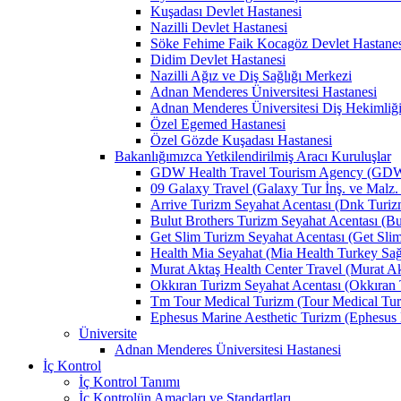
Kuşadası Devlet Hastanesi
Nazilli Devlet Hastanesi
Söke Fehime Faik Kocagöz Devlet Hastanes
Didim Devlet Hastanesi
Nazilli Ağız ve Diş Sağlığı Merkezi
Adnan Menderes Üniversitesi Hastanesi
Adnan Menderes Üniversitesi Diş Hekimliği
Özel Egemed Hastanesi
Özel Gözde Kuşadası Hastanesi
Bakanlığımızca Yetkilendirilmiş Aracı Kuruluşlar
GDW Health Travel Tourism Agency (GDW Car
09 Galaxy Travel (Galaxy Tur İnş. ve Malz. 
Arrive Turizm Seyahat Acentası (Dnk Turizm 
Bulut Brothers Turizm Seyahat Acentası (Bul
Get Slim Turizm Seyahat Acentası (Get Slim 
Health Mia Seyahat (Mia Health Turkey Sağlı
Murat Aktaş Health Center Travel (Murat Akt
Okkıran Turizm Seyahat Acentası (Okkıran T
Tm Tour Medical Turizm (Tour Medical Turi
Ephesus Marine Aesthetic Turizm (Ephesus Ma
Üniversite
Adnan Menderes Üniversitesi Hastanesi
İç Kontrol
İç Kontrol Tanımı
İç Kontrolün Amaçları ve Standartları