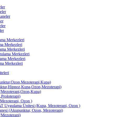
ler
eler
aneler
er
ler
ler
lama Merkezleri
ama Merkezleri
lama Merkezleri
ygulama Merkezleri
ulama Merkezleri
ama Merkezleri
eleri
ktur,Ozon,Mezoterapi,Kupa)
tur,Hipnoz,Kupa,Ozon,Mezoterapi)
Mezoterapi,Ozon,Kupa)
,Proloterapi)
 Mezoterapi, Ozon )
AT Uygulama Ünitesi (Kupa, Mezoterapi, Ozon )
si (Akupunktur, Ozon, Mezoterapi)
Mezoterapi)