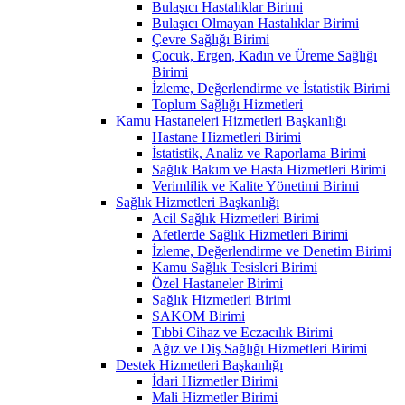
Bulaşıcı Hastalıklar Birimi
Bulaşıcı Olmayan Hastalıklar Birimi
Çevre Sağlığı Birimi
Çocuk, Ergen, Kadın ve Üreme Sağlığı
Birimi
İzleme, Değerlendirme ve İstatistik Birimi
Toplum Sağlığı Hizmetleri
Kamu Hastaneleri Hizmetleri Başkanlığı
Hastane Hizmetleri Birimi
İstatistik, Analiz ve Raporlama Birimi
Sağlık Bakım ve Hasta Hizmetleri Birimi
Verimlilik ve Kalite Yönetimi Birimi
Sağlık Hizmetleri Başkanlığı
Acil Sağlık Hizmetleri Birimi
Afetlerde Sağlık Hizmetleri Birimi
İzleme, Değerlendirme ve Denetim Birimi
Kamu Sağlık Tesisleri Birimi
Özel Hastaneler Birimi
Sağlık Hizmetleri Birimi
SAKOM Birimi
Tıbbi Cihaz ve Eczacılık Birimi
Ağız ve Diş Sağlığı Hizmetleri Birimi
Destek Hizmetleri Başkanlığı
İdari Hizmetler Birimi
Mali Hizmetler Birimi