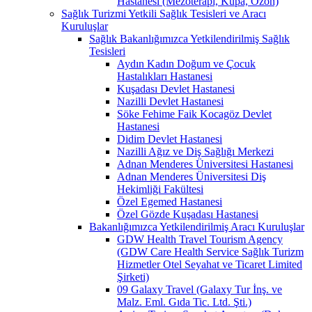
Hastanesi (Mezoterapi, Kupa, Ozon)
Sağlık Turizmi Yetkili Sağlık Tesisleri ve Aracı
Kuruluşlar
Sağlık Bakanlığımızca Yetkilendirilmiş Sağlık
Tesisleri
Aydın Kadın Doğum ve Çocuk
Hastalıkları Hastanesi
Kuşadası Devlet Hastanesi
Nazilli Devlet Hastanesi
Söke Fehime Faik Kocagöz Devlet
Hastanesi
Didim Devlet Hastanesi
Nazilli Ağız ve Diş Sağlığı Merkezi
Adnan Menderes Üniversitesi Hastanesi
Adnan Menderes Üniversitesi Diş
Hekimliği Fakültesi
Özel Egemed Hastanesi
Özel Gözde Kuşadası Hastanesi
Bakanlığımızca Yetkilendirilmiş Aracı Kuruluşlar
GDW Health Travel Tourism Agency
(GDW Care Health Service Sağlık Turizm
Hizmetler Otel Seyahat ve Ticaret Limited
Şirketi)
09 Galaxy Travel (Galaxy Tur İnş. ve
Malz. Eml. Gıda Tic. Ltd. Şti.)