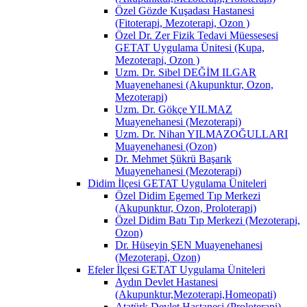
Özel Gözde Kuşadası Hastanesi
(Fitoterapi, Mezoterapi, Ozon )
Özel Dr. Zer Fizik Tedavi Müessesesi
GETAT Uygulama Ünitesi (Kupa,
Mezoterapi, Ozon )
Uzm. Dr. Sibel DEĞİM ILGAR
Muayenehanesi (Akupunktur, Ozon,
Mezoterapi)
Uzm. Dr. Gökçe YILMAZ
Muayenehanesi (Mezoterapi)
Uzm. Dr. Nihan YILMAZOĞULLARI
Muayenehanesi (Ozon)
Dr. Mehmet Şükrü Başarık
Muayenehanesi (Mezoterapi)
Didim İlçesi GETAT Uygulama Üniteleri
Özel Didim Egemed Tıp Merkezi
(Akupunktur, Ozon, Proloterapi)
Özel Didim Batı Tıp Merkezi (Mezoterapi,
Ozon)
Dr. Hüseyin ŞEN Muayenehanesi
(Mezoterapi, Ozon)
Efeler İlçesi GETAT Uygulama Üniteleri
Aydın Devlet Hastanesi
(Akupunktur,Mezoterapi,Homeopati)
Atatürk Devlet Hastanesi (Proloterapi)