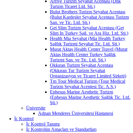
Arrive Turizm Seyahat Acentası (Dnk
Turizm Ticaret Ltd. Şti.)
Bulut Brothers Turizm Seyahat Acentası
(Bulut Kardeşler Seyahat Acentası Turizm
San. ve Tic. Ltd. Şti.)
Get Slim Turizm Seyahat Acentası (Get
Slim In Turkey Sağ. ve Ara Hiz. Ltd. Şti.)
Health Mia Seyahat (Mia Health Turkey
Sağlık Turizmi Seyahat Tic. Ltd. Şti.)
Murat Aktaş Health Center Travel (Murat
Aktaş Health Center Turkey Sağlık
Turizmi San. ve Tic. Ltd. Şti.)
Okkıran Turizm Seyahat Acentası
(Okkıran Tur Turizm Seyahat
Organizasyon ve Ticaret Limited Şirketi)
Tm Tour Medical Turizm (Tour Medical
Turizm Seyahat Acentesi Tic. A.Ş.)
Ephesus Marine Aesthetic Turizm
(Ephesus Marine Aesthetic Sağlık Tic. Ltd.
Şti.)
Üniversite
Adnan Menderes Üniversitesi Hastanesi
İç Kontrol
İç Kontrol Tanımı
İç Kontrolün Amaçları ve Standartları