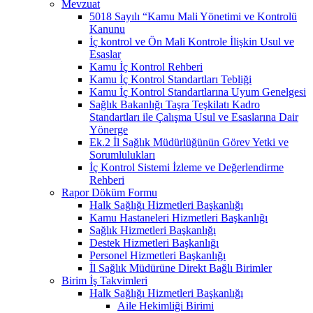
Mevzuat
5018 Sayılı “Kamu Mali Yönetimi ve Kontrolü
Kanunu
İç kontrol ve Ön Mali Kontrole İlişkin Usul ve
Esaslar
Kamu İç Kontrol Rehberi
Kamu İç Kontrol Standartları Tebliği
Kamu İç Kontrol Standartlarına Uyum Genelgesi
Sağlık Bakanlığı Taşra Teşkilatı Kadro
Standartları ile Çalışma Usul ve Esaslarına Dair
Yönerge
Ek.2 İl Sağlık Müdürlüğünün Görev Yetki ve
Sorumlulukları
İç Kontrol Sistemi İzleme ve Değerlendirme
Rehberi
Rapor Döküm Formu
Halk Sağlığı Hizmetleri Başkanlığı
Kamu Hastaneleri Hizmetleri Başkanlığı
Sağlık Hizmetleri Başkanlığı
Destek Hizmetleri Başkanlığı
Personel Hizmetleri Başkanlığı
İl Sağlık Müdürüne Direkt Bağlı Birimler
Birim İş Takvimleri
Halk Sağlığı Hizmetleri Başkanlığı
Aile Hekimliği Birimi