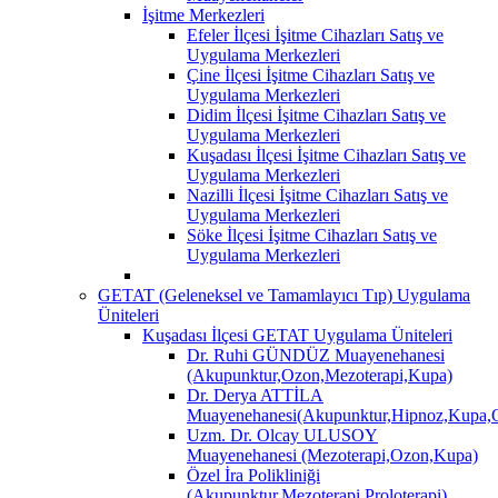
İşitme Merkezleri
Efeler İlçesi İşitme Cihazları Satış ve
Uygulama Merkezleri
Çine İlçesi İşitme Cihazları Satış ve
Uygulama Merkezleri
Didim İlçesi İşitme Cihazları Satış ve
Uygulama Merkezleri
Kuşadası İlçesi İşitme Cihazları Satış ve
Uygulama Merkezleri
Nazilli İlçesi İşitme Cihazları Satış ve
Uygulama Merkezleri
Söke İlçesi İşitme Cihazları Satış ve
Uygulama Merkezleri
GETAT (Geleneksel ve Tamamlayıcı Tıp) Uygulama
Üniteleri
Kuşadası İlçesi GETAT Uygulama Üniteleri
Dr. Ruhi GÜNDÜZ Muayenehanesi
(Akupunktur,Ozon,Mezoterapi,Kupa)
Dr. Derya ATTİLA
Muayenehanesi(Akupunktur,Hipnoz,Kupa,O
Uzm. Dr. Olcay ULUSOY
Muayenehanesi (Mezoterapi,Ozon,Kupa)
Özel İra Polikliniği
(Akupunktur,Mezoterapi,Proloterapi)