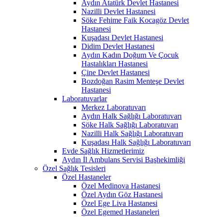
Aydın Atatürk Devlet Hastanesi
Nazilli Devlet Hastanesi
Söke Fehime Faik Kocagöz Devlet
Hastanesi
Kuşadası Devlet Hastanesi
Didim Devlet Hastanesi
Aydın Kadın Doğum Ve Çocuk
Hastalıkları Hastanesi
Çine Devlet Hastanesi
Bozdoğan Rasim Menteşe Devlet
Hastanesi
Laboratuvarlar
Merkez Laboratuvarı
Aydın Halk Sağlığı Laboratuvarı
Söke Halk Sağlığı Laboratuvarı
Nazilli Halk Sağlığı Laboratuvarı
Kuşadası Halk Sağlığı Laboratuvarı
Evde Sağlık Hizmetlerimiz
Aydın İl Ambulans Servisi Başhekimliği
Özel Sağlık Tesisleri
Özel Hastaneler
Özel Medinova Hastanesi
Özel Aydın Göz Hastanesi
Özel Ege Liva Hastanesi
Özel Egemed Hastaneleri