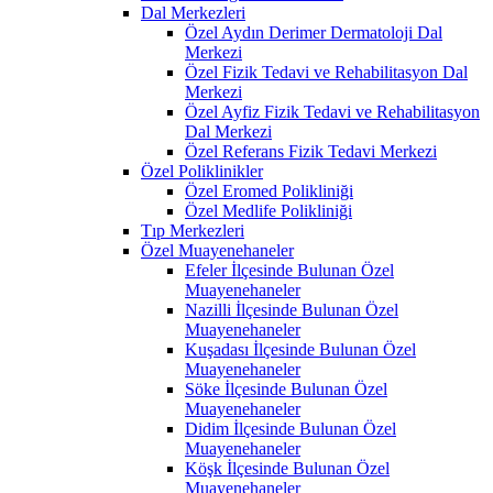
Dal Merkezleri
Özel Aydın Derimer Dermatoloji Dal
Merkezi
Özel Fizik Tedavi ve Rehabilitasyon Dal
Merkezi
Özel Ayfiz Fizik Tedavi ve Rehabilitasyon
Dal Merkezi
Özel Referans Fizik Tedavi Merkezi
Özel Poliklinikler
Özel Eromed Polikliniği
Özel Medlife Polikliniği
Tıp Merkezleri
Özel Muayenehaneler
Efeler İlçesinde Bulunan Özel
Muayenehaneler
Nazilli İlçesinde Bulunan Özel
Muayenehaneler
Kuşadası İlçesinde Bulunan Özel
Muayenehaneler
Söke İlçesinde Bulunan Özel
Muayenehaneler
Didim İlçesinde Bulunan Özel
Muayenehaneler
Köşk İlçesinde Bulunan Özel
Muayenehaneler