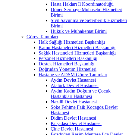
Hasta Hakları İl Koordinatörlüğü
Döner Sermaye Muhasebe Hizmetleri
Birimi
Sivil Savunma ve Seferberlik Hizmetleri
Birimi
Hukuk ve Muhakemat Birimi
Görev Tanımları
Halk Sağlığı Hizmetleri Başkanlığı
Kamu Hastaneleri Hizmetleri Başkanlığı
Sağlık Hastaneleri Hizmetleri Başkanlığı
Personel Hizmetleri Başkanlığı
Destek Hizmetleri Başkanlığı
Doğrudan Yönetim Hizmetleri
Hastane ve ADSM Görev Tanımları
Aydın Devlet Hastanesi
Atatürk Devlet Hastanesi
Aydın Kadın Doğum ve Çocuk
Hastalıkları Hastanesi
Nazilli Devlet Hastanesi
Söke Fehime Faik Kocagöz Devlet
Hastanesi
Didim Devlet Hastanesi
Kuşadası Devlet Hastanesi
Çine Devlet Hastanesi
Bozdoğan Rasim Menteşe İlçe Devlet