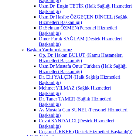
Başkanlığı)
Uzm.Dr. Engin TETİK (Halk Sağlığı Hizmetleri
Başkanlığı)
Uzm.Dr.Hasibe ÖZGEÇEN DİNCEL (Sağlık
Hizmetleri Başkanlığı)
Dr.Selman ÖZMEN(Personel Hizmetleri
Başkanlığı)
Ömer Faruk SAĞLAM (Destek Hizmetleri
Başkanlığı)
Başkan Yardımcılarımız
Op. Dr. Hakan BULUT (Kamu Hastaneleri
Hizmetleri Başkanlığı)
Uzm.Dr.Mustafa Onur Türkkan (Halk Sağlığı
Hizmetleri Başkanlığı)
Dr. Elif YALÇIN (Halk Sağlığı Hizmetleri
Başkanlığı)
Mehmet YILMAZ (Sağlık Hizmetleri
Başkanlığı)
Dr. Taner TAMER (Sağlık Hizmetleri
Başkanlığı)
Av.Mustafa Can SUNEL (Personel Hizmetleri
Başkanlığı)
Cevat SANDALCI (Destek Hizmetleri
Başkanlığı)
Coşkun ÜRKER (Destek Hizmetleri Başkanlığı)