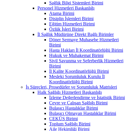
Sağlık Bilgi Sistemleri Birimi
Personel Hizmetleri Başkanlığı
Atama Birimi
Disiplin İşlemleri Birimi
Eğitim Hizmetleri Birimi
Özlük İşleri Birimi
İl Sağlık Müdürüne Direkt Bağlı Birimler
Döner Sermaye Muhasebe Hizmetleri
Birimi
Hasta Hakları İl Koordinatörlüğü Birimi
Hukuk ve Muhakemat Birimi
Sivil Savunma ve Seferberlik Hizmetleri
Birimi
İl Kalite Koordinatörlüğü Birimi
Mesleki Sorumluluk Kurulu İl
Koordinatörlüğü Birimi
İş Süreçleri, Prosedürler ve Sorumluluk Matrisleri
Halk Sağlığı Hizmetleri Başkanlığı
İzleme Değerlendirme ve İstatistik Birimi
Çevre ve Çalışan Sağlığı Birimi
Bulaşıcı Hastalıklar Birimi
Bulaşıcı Olmayan Hastalıklar Birimi
ÇEKÜS Birimi
Toplum Sağlığı Birimi
Aile Hekimliği Birimi