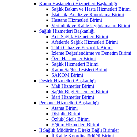
Kamu Hastaneleri Hizmetleri Başkanlığı
Sağlık Bakım ve Hasta Hizmetleri Birimi
İstatistik, Analiz ve Raporlama Birimi
Hastane Hizmetleri Birimi
Verimlilik ve Kalite Uygulamaları Birimi
Sağlık Hizmetleri Başkanlığı
Acil Sağlık Hizmetleri Birimi
Afetlerde Sağlık Hizmetleri Birimi
Tıbbi Cihaz ve Eczacılık Birimi
İzleme Değerlendirme ve Denetim Birimi
Özel Hastaneler Birimi
Sağlık Hizmetleri Birimi
Kamu Sağlık Tesisleri Birimi
SAKOM Birimi
Destek Hizmetleri Başkanlığı
Mali Hizmetler Birimi
Sağlık Bilgi Sistemleri Birimi
İdari Hizmetler Birimi
Personel Hizmetleri Başkanlığı
Atama Birimi
Disiplin Birimi
Özlük( Sicil) Birimi
Eğitim Hizmetleri Birimi
İl Sağlık Müdürüne Direkt Bağlı Birimler
İl Kalite Koordinatörlüğü Birimi