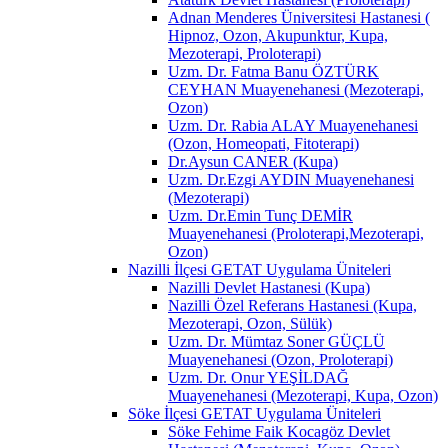
Adnan Menderes Üniversitesi Hastanesi (
Hipnoz, Ozon, Akupunktur, Kupa,
Mezoterapi, Proloterapi)
Uzm. Dr. Fatma Banu ÖZTÜRK
CEYHAN Muayenehanesi (Mezoterapi,
Ozon)
Uzm. Dr. Rabia ALAY Muayenehanesi
(Ozon, Homeopati, Fitoterapi)
Dr.Aysun CANER (Kupa)
Uzm. Dr.Ezgi AYDIN Muayenehanesi
(Mezoterapi)
Uzm. Dr.Emin Tunç DEMİR
Muayenehanesi (Proloterapi,Mezoterapi,
Ozon)
Nazilli İlçesi GETAT Uygulama Üniteleri
Nazilli Devlet Hastanesi (Kupa)
Nazilli Özel Referans Hastanesi (Kupa,
Mezoterapi, Ozon, Sülük)
Uzm. Dr. Mümtaz Soner GÜÇLÜ
Muayenehanesi (Ozon, Proloterapi)
Uzm. Dr. Onur YEŞİLDAĞ
Muayenehanesi (Mezoterapi, Kupa, Ozon)
Söke İlçesi GETAT Uygulama Üniteleri
Söke Fehime Faik Kocagöz Devlet