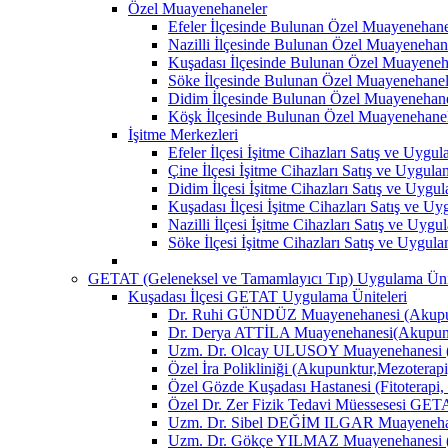
Özel Muayenehaneler
Efeler İlçesinde Bulunan Özel Muayenehane
Nazilli İlçesinde Bulunan Özel Muayenehan
Kuşadası İlçesinde Bulunan Özel Muayeneh
Söke İlçesinde Bulunan Özel Muayenehanel
Didim İlçesinde Bulunan Özel Muayenehane
Köşk İlçesinde Bulunan Özel Muayenehane
İşitme Merkezleri
Efeler İlçesi İşitme Cihazları Satış ve Uygu
Çine İlçesi İşitme Cihazları Satış ve Uygul
Didim İlçesi İşitme Cihazları Satış ve Uygu
Kuşadası İlçesi İşitme Cihazları Satış ve U
Nazilli İlçesi İşitme Cihazları Satış ve Uyg
Söke İlçesi İşitme Cihazları Satış ve Uygul
GETAT (Geleneksel ve Tamamlayıcı Tıp) Uygulama Ünit
Kuşadası İlçesi GETAT Uygulama Üniteleri
Dr. Ruhi GÜNDÜZ Muayenehanesi (Akupun
Dr. Derya ATTİLA Muayenehanesi(Akupunk
Uzm. Dr. Olcay ULUSOY Muayenehanesi (
Özel İra Polikliniği (Akupunktur,Mezoterapi
Özel Gözde Kuşadası Hastanesi (Fitoterapi,
Özel Dr. Zer Fizik Tedavi Müessesesi GET
Uzm. Dr. Sibel DEĞİM ILGAR Muayenehane
Uzm. Dr. Gökçe YILMAZ Muayenehanesi (