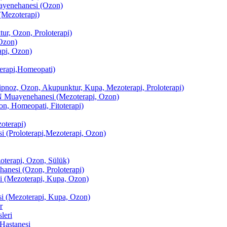
enehanesi (Ozon)
(Mezoterapi)
r, Ozon, Proloterapi)
Ozon)
pi, Ozon)
erapi,Homeopati)
ipnoz, Ozon, Akupunktur, Kupa, Mezoterapi, Proloterapi)
uayenehanesi (Mezoterapi, Ozon)
, Homeopati, Fitoterapi)
terapi)
(Proloterapi,Mezoterapi, Ozon)
oterapi, Ozon, Sülük)
esi (Ozon, Proloterapi)
(Mezoterapi, Kupa, Ozon)
i (Mezoterapi, Kupa, Ozon)
r
leri
Hastanesi