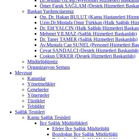
Dr.Selman ÖZMEN(Personel Hizmetleri Başkanlığ
Ömer Faruk SAĞLAM (Destek Hizmetleri Başkanl
Başkan Yardımcılarımız
Op. Dr. Hakan BULUT (Kamu Hastaneleri Hizmetl
Uzm.Dr.Mustafa Onur Türkkan (Halk Sağlığı Hizme
Dr. Elif YALÇIN (Halk Sağlığı Hizmetleri Başkanl
Mehmet YILMAZ (Sağlık Hizmetleri Başkanlığı)
Dr. Taner TAMER (Sağlık Hizmetleri Başkanlığı)
Av.Mustafa Can SUNEL (Personel Hizmetleri Başk
Cevat SANDALCI (Destek Hizmetleri Başkanlığı
Coşkun ÜRKER (Destek Hizmetleri Başkanlığı)
Müdürlüğümüz
Organizasyon Şeması
Mevzuat
Kanunlar
Yönetmelikler
Genelgeler
Yönergeler
Tüzükler
Tebliğler
Sağlık Tesisleri
Kamu Sağlık Tesisleri
İlçe Sağlık Müdürlükleri
Efeler İlçe Sağlık Müdürlüğü
Bozdoğan İlçe Sağlık Müdürlüğü