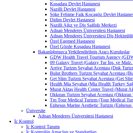
Kuşadası Devlet Hastanesi
Nazilli Devlet Hastanesi
Söke Fehime Faik Kocagöz Devlet Hastanes
Didim Devlet Hastanesi
Nazilli Ağız ve Diş Sağlığı Merkezi
Adnan Menderes Üniversitesi Hastanesi
Adnan Menderes Üniversitesi Diş Hekimliği
Özel Egemed Hastanesi
Özel Gözde Kuşadası Hastanesi
Bakanlığımızca Yetkilendirilmiş Aracı Kuruluşlar
GDW Health Travel Tourism Agency (GDW Car
09 Galaxy Travel (Galaxy Tur İnş. ve Malz. 
Arrive Turizm Seyahat Acentası (Dnk Turizm 
Bulut Brothers Turizm Seyahat Acentası (Bul
Get Slim Turizm Seyahat Acentası (Get Slim 
Health Mia Seyahat (Mia Health Turkey Sağlı
Murat Aktaş Health Center Travel (Murat Akt
Okkıran Turizm Seyahat Acentası (Okkıran T
Tm Tour Medical Turizm (Tour Medical Turi
Ephesus Marine Aesthetic Turizm (Ephesus Ma
Üniversite
Adnan Menderes Üniversitesi Hastanesi
İç Kontrol
İç Kontrol Tanımı
İç Kontrolün Amaçları ve Standartları