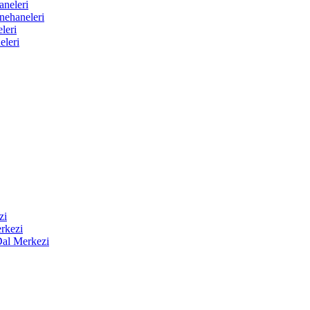
aneleri
nehaneleri
leri
eleri
zi
rkezi
Dal Merkezi