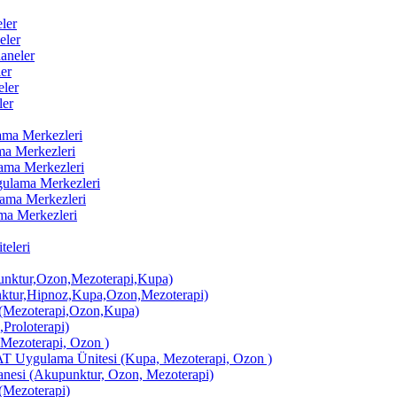
ler
eler
aneler
er
ler
ler
lama Merkezleri
ama Merkezleri
lama Merkezleri
ygulama Merkezleri
ulama Merkezleri
ama Merkezleri
eleri
ktur,Ozon,Mezoterapi,Kupa)
tur,Hipnoz,Kupa,Ozon,Mezoterapi)
Mezoterapi,Ozon,Kupa)
,Proloterapi)
 Mezoterapi, Ozon )
AT Uygulama Ünitesi (Kupa, Mezoterapi, Ozon )
si (Akupunktur, Ozon, Mezoterapi)
Mezoterapi)