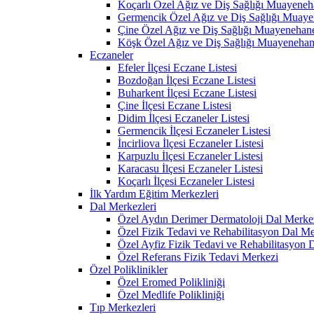
Koçarlı Özel Ağız ve Diş Sağlığı Muayeneh
Germencik Özel Ağız ve Diş Sağlığı Muaye
Çine Özel Ağız ve Diş Sağlığı Muayenehane
Köşk Özel Ağız ve Diş Sağlığı Muayenehan
Eczaneler
Efeler İlçesi Eczane Listesi
Bozdoğan İlçesi Eczane Listesi
Buharkent İlçesi Eczane Listesi
Çine İlçesi Eczane Listesi
Didim İlçesi Eczaneler Listesi
Germencik İlçesi Eczaneler Listesi
İncirliova İlçesi Eczaneler Listesi
Karpuzlu İlçesi Eczaneler Listesi
Karacasu İlçesi Eczaneler Listesi
Koçarlı İlçesi Eczaneler Listesi
İlk Yardım Eğitim Merkezleri
Dal Merkezleri
Özel Aydın Derimer Dermatoloji Dal Merke
Özel Fizik Tedavi ve Rehabilitasyon Dal Me
Özel Ayfiz Fizik Tedavi ve Rehabilitasyon 
Özel Referans Fizik Tedavi Merkezi
Özel Poliklinikler
Özel Eromed Polikliniği
Özel Medlife Polikliniği
Tıp Merkezleri