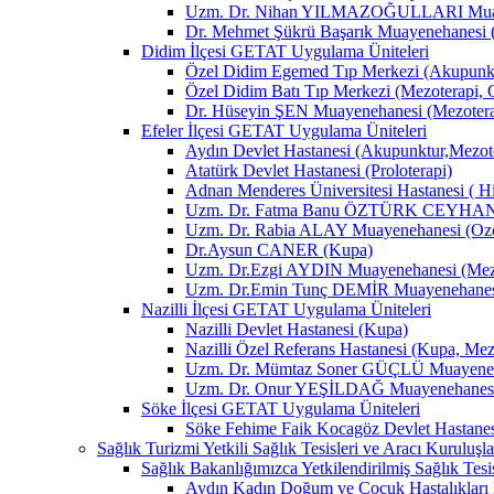
Uzm. Dr. Nihan YILMAZOĞULLARI Muay
Dr. Mehmet Şükrü Başarık Muayenehanesi 
Didim İlçesi GETAT Uygulama Üniteleri
Özel Didim Egemed Tıp Merkezi (Akupunktu
Özel Didim Batı Tıp Merkezi (Mezoterapi, 
Dr. Hüseyin ŞEN Muayenehanesi (Mezotera
Efeler İlçesi GETAT Uygulama Üniteleri
Aydın Devlet Hastanesi (Akupunktur,Mezot
Atatürk Devlet Hastanesi (Proloterapi)
Adnan Menderes Üniversitesi Hastanesi ( H
Uzm. Dr. Fatma Banu ÖZTÜRK CEYHAN M
Uzm. Dr. Rabia ALAY Muayenehanesi (Ozon
Dr.Aysun CANER (Kupa)
Uzm. Dr.Ezgi AYDIN Muayenehanesi (Mezo
Uzm. Dr.Emin Tunç DEMİR Muayenehanesi 
Nazilli İlçesi GETAT Uygulama Üniteleri
Nazilli Devlet Hastanesi (Kupa)
Nazilli Özel Referans Hastanesi (Kupa, Mez
Uzm. Dr. Mümtaz Soner GÜÇLÜ Muayenehan
Uzm. Dr. Onur YEŞİLDAĞ Muayenehanesi 
Söke İlçesi GETAT Uygulama Üniteleri
Söke Fehime Faik Kocagöz Devlet Hastanes
Sağlık Turizmi Yetkili Sağlık Tesisleri ve Aracı Kuruluşla
Sağlık Bakanlığımızca Yetkilendirilmiş Sağlık Tesis
Aydın Kadın Doğum ve Çocuk Hastalıkları 