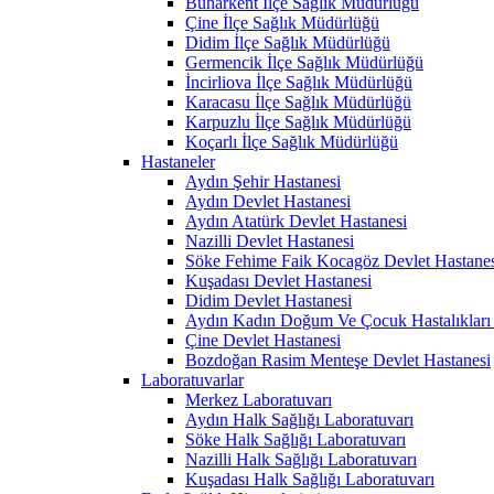
Buharkent İlçe Sağlık Müdürlüğü
Çine İlçe Sağlık Müdürlüğü
Didim İlçe Sağlık Müdürlüğü
Germencik İlçe Sağlık Müdürlüğü
İncirliova İlçe Sağlık Müdürlüğü
Karacasu İlçe Sağlık Müdürlüğü
Karpuzlu İlçe Sağlık Müdürlüğü
Koçarlı İlçe Sağlık Müdürlüğü
Hastaneler
Aydın Şehir Hastanesi
Aydın Devlet Hastanesi
Aydın Atatürk Devlet Hastanesi
Nazilli Devlet Hastanesi
Söke Fehime Faik Kocagöz Devlet Hastanes
Kuşadası Devlet Hastanesi
Didim Devlet Hastanesi
Aydın Kadın Doğum Ve Çocuk Hastalıkları 
Çine Devlet Hastanesi
Bozdoğan Rasim Menteşe Devlet Hastanesi
Laboratuvarlar
Merkez Laboratuvarı
Aydın Halk Sağlığı Laboratuvarı
Söke Halk Sağlığı Laboratuvarı
Nazilli Halk Sağlığı Laboratuvarı
Kuşadası Halk Sağlığı Laboratuvarı