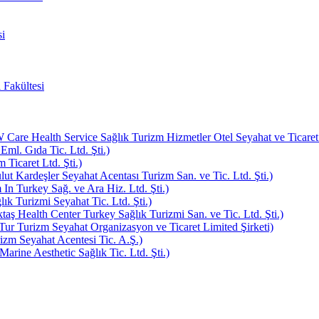
i
 Fakültesi
e Health Service Sağlık Turizm Hizmetler Otel Seyahat ve Ticaret L
Eml. Gıda Tic. Ltd. Şti.)
Ticaret Ltd. Şti.)
ut Kardeşler Seyahat Acentası Turizm San. ve Tic. Ltd. Şti.)
In Turkey Sağ. ve Ara Hiz. Ltd. Şti.)
k Turizmi Seyahat Tic. Ltd. Şti.)
aş Health Center Turkey Sağlık Turizmi San. ve Tic. Ltd. Şti.)
ur Turizm Seyahat Organizasyon ve Ticaret Limited Şirketi)
zm Seyahat Acentesi Tic. A.Ş.)
rine Aesthetic Sağlık Tic. Ltd. Şti.)