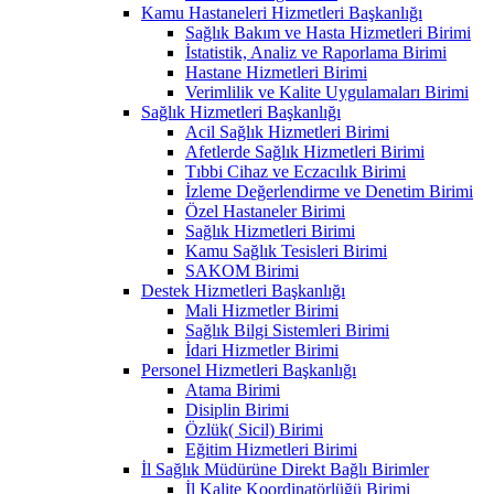
Kamu Hastaneleri Hizmetleri Başkanlığı
Sağlık Bakım ve Hasta Hizmetleri Birimi
İstatistik, Analiz ve Raporlama Birimi
Hastane Hizmetleri Birimi
Verimlilik ve Kalite Uygulamaları Birimi
Sağlık Hizmetleri Başkanlığı
Acil Sağlık Hizmetleri Birimi
Afetlerde Sağlık Hizmetleri Birimi
Tıbbi Cihaz ve Eczacılık Birimi
İzleme Değerlendirme ve Denetim Birimi
Özel Hastaneler Birimi
Sağlık Hizmetleri Birimi
Kamu Sağlık Tesisleri Birimi
SAKOM Birimi
Destek Hizmetleri Başkanlığı
Mali Hizmetler Birimi
Sağlık Bilgi Sistemleri Birimi
İdari Hizmetler Birimi
Personel Hizmetleri Başkanlığı
Atama Birimi
Disiplin Birimi
Özlük( Sicil) Birimi
Eğitim Hizmetleri Birimi
İl Sağlık Müdürüne Direkt Bağlı Birimler
İl Kalite Koordinatörlüğü Birimi