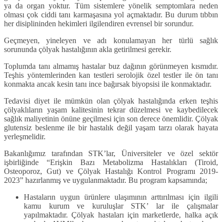
ya da organ yoktur. Tüm sistemlere yönelik semptomlara neden
olması çok ciddi tanı karmaşasına yol açmaktadır. Bu durum tıbbın
her disiplininden hekimleri ilgilendiren evrensel bir sorundur.
Geçmeyen, yineleyen ve adı konulamayan her türlü sağlık
sorununda çölyak hastalığının akla getirilmesi gerekir.
Toplumda tanı almamış hastalar buz dağının görünmeyen kısmıdır.
Teşhis yöntemlerinden kan testleri serolojik özel testler ile ön tanı
konmakta ancak kesin tanı ince bağırsak biyopsisi ile konmaktadır.
Tedavisi diyet ile mümkün olan çölyak hastalığında erken teşhis
çölyaklıların yaşam kalitesinin tekrar düzelmesi ve kaybedilecek
sağlık maliyetinin önüne geçilmesi için son derece önemlidir. Çölyak
glutensiz beslenme ile bir hastalık değil yaşam tarzı olarak hayata
yerleşmelidir.
Bakanlığımız tarafından STK’lar, Üniversiteler ve özel sektör
işbirliğinde “Erişkin Bazı Metabolizma Hastalıkları (Tiroid,
Osteoporoz, Gut) ve Çölyak Hastalığı Kontrol Programı 2019-
2023” hazırlanmış ve uygulanmaktadır. Bu program kapsamında;
Hastaların uygun ürünlere ulaşımının arttırılması için ilgili
kamu kurum ve kuruluşlar STK’ lar ile çalışmalar
yapılmaktadır. Çölyak hastaları için marketlerde, halka açık