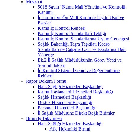
Mevzuat
5018 Sayılı “Kamu Mali Yönetimi ve Kontrolü
Kanunu
İç kontrol ve Ön Mali Kontrole İlişkin Usul ve
Esaslar
Kamu İç Kontrol Rehberi
Kamu İç Kontrol Standartları Tebliği
Kamu İç Kontrol Standartlarına Uyum Genelgesi
Sağlık Bakanlığı Taşra Teşkilatı Kadro
Standartları ile Çalışma Usul ve Esaslarına Dair
Yönerge
Ek.2 İl Sağlık Müdürlüğünün Görev Yetki ve
Sorumlulukları
İç Kontrol Sistemi İzleme ve Değerlendirme
Rehberi
Rapor Döküm Formu
Halk Sağlığı Hizmetleri Başkanlığı
Kamu Hastaneleri Hizmetleri Başkanlığı
Sağlık Hizmetleri Başkanlığı
Destek Hizmetleri Başkanlığı
Personel Hizmetleri Başkanlığı
İl Sağlık Müdürüne Direkt Bağlı Birimler
Birim İş Takvimleri
Halk Sağlığı Hizmetleri Başkanlığı
Aile Hekimliği Birimi