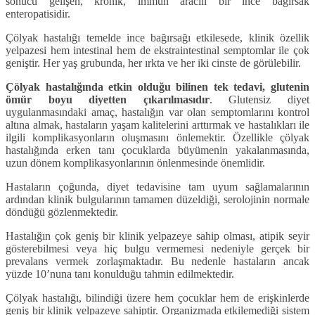
sonucu gelişen, kronik, immün aracılı bir ince bağırsak
enteropatisidir.
Çölyak hastalığı temelde ince bağırsağı etkilesede, klinik özellik
yelpazesi hem intestinal hem de ekstraintestinal semptomlar ile çok
geniştir. Her yaş grubunda, her ırkta ve her iki cinste de görülebilir.
Çölyak hastalığında etkin olduğu bilinen tek tedavi, glutenin
ömür boyu diyetten çıkarılmasıdır
. Glutensiz diyet
uygulanmasındaki amaç, hastalığın var olan semptomlarını kontrol
altına almak, hastaların yaşam kalitelerini arttırmak ve hastalıkları ile
ilgili komplikasyonların oluşmasını önlemektir. Özellikle çölyak
hastalığında erken tanı çocuklarda büyümenin yakalanmasında,
uzun dönem komplikasyonlarının önlenmesinde önemlidir.
Hastaların çoğunda, diyet tedavisine tam uyum sağlamalarının
ardından klinik bulgularının tamamen düzeldiği, serolojinin normale
döndüğü gözlenmektedir.
Hastalığın çok geniş bir klinik yelpazeye sahip olması, atipik seyir
gösterebilmesi veya hiç bulgu vermemesi nedeniyle gerçek bir
prevalans vermek zorlaşmaktadır. Bu nedenle hastaların ancak
yüzde 10’nuna tanı konulduğu tahmin edilmektedir.
Çölyak hastalığı, bilindiği üzere hem çocuklar hem de erişkinlerde
geniş bir klinik yelpazeye sahiptir. Organizmada etkilemediği sistem