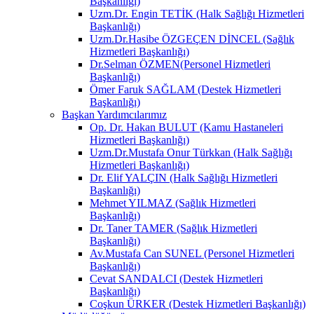
Başkanlığı)
Uzm.Dr. Engin TETİK (Halk Sağlığı Hizmetleri
Başkanlığı)
Uzm.Dr.Hasibe ÖZGEÇEN DİNCEL (Sağlık
Hizmetleri Başkanlığı)
Dr.Selman ÖZMEN(Personel Hizmetleri
Başkanlığı)
Ömer Faruk SAĞLAM (Destek Hizmetleri
Başkanlığı)
Başkan Yardımcılarımız
Op. Dr. Hakan BULUT (Kamu Hastaneleri
Hizmetleri Başkanlığı)
Uzm.Dr.Mustafa Onur Türkkan (Halk Sağlığı
Hizmetleri Başkanlığı)
Dr. Elif YALÇIN (Halk Sağlığı Hizmetleri
Başkanlığı)
Mehmet YILMAZ (Sağlık Hizmetleri
Başkanlığı)
Dr. Taner TAMER (Sağlık Hizmetleri
Başkanlığı)
Av.Mustafa Can SUNEL (Personel Hizmetleri
Başkanlığı)
Cevat SANDALCI (Destek Hizmetleri
Başkanlığı)
Coşkun ÜRKER (Destek Hizmetleri Başkanlığı)