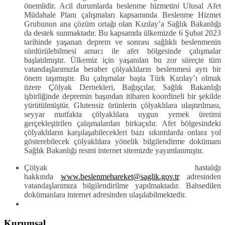
önemlidir. Acil durumlarda beslenme hizmetini Ulusal Afet
Müdahale Planı çalışmaları kapsamında Beslenme Hizmet
Grubunun ana çözüm ortağı olan Kızılay’a Sağlık Bakanlığı
da destek sunmaktadır. Bu kapsamda ülkemizde 6 Şubat 2023
tarihinde yaşanan deprem ve sonrası sağlıklı beslenmenin
sürdürülebilmesi amacı ile afet bölgesinde çalışmalar
başlatılmıştır. Ülkemiz için yaşanılan bu zor süreçte tüm
vatandaşlarımızla beraber çölyaklıların beslenmesi ayrı bir
önem taşımıştır. Bu çalışmalar başta Türk Kızılay’ı olmak
üzere Çölyak Dernekleri, Bağışçılar, Sağlık Bakanlığı
işbirliğinde depremin başından itibaren koordineli bir şekilde
yürütülmüştür. Glutensiz ürünlerin çölyaklılara ulaştırılması,
seyyar mutfakta çölyaklılara uygun yemek üretimi
gerçekleştirilen çalışmalardan birkaçıdır. Afet bölgesindeki
çölyaklıların karşılaşabilecekleri bazı sıkıntılarda onlara yol
gösterebilecek çölyaklılara yönelik bilgilendirme dokümanı
Sağlık Bakanlığı resmi internet sitemizde yayımlanmıştır.
Çölyak hastalığı
hakkında
www.beslenmehareket@saglik.gov.tr
adresinden
vatandaşlarımıza bilgilendirilme yapılmaktadır. Bahsedilen
dokümanlara internet adresinden ulaşılabilmektedir.
Kurumsal