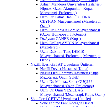
Adnan Menderes Üniversitesi Hastanesi (
Hipnoz, Ozon, Akupunktur, Kupa,
Mezoterapi, Proloterapi)
Uzm. Dr. Fatma Banu ÖZTÜRK
CEYHAN Muayenehanesi (Mezoterapi,
Ozon)
Uzm. Dr. Rabia ALAY Muayenehanesi
(Ozon, Homeopati, Fitoterapi)
Dr.Aysun CANER (Kupa)
Uzm. Dr.Ezgi AYDIN Muayenehanesi
(Mezoterapi)
Uzm. Dr.Emin Tunç DEMİR
Muayenehanesi (Proloterapi,Mezoterapi,
Ozon)
Nazilli İlçesi GETAT Uygulama Üniteleri
Nazilli Devlet Hastanesi (Kupa)
Nazilli Özel Referans Hastanesi (Kupa,
Mezoterapi, Ozon, Sülük)
Uzm. Dr. Mümtaz Soner GÜÇLÜ
Muayenehanesi (Ozon, Proloterapi)
Uzm. Dr. Onur YEŞİLDAĞ
Muayenehanesi (Mezoterapi, Kupa, Ozon)
Söke İlçesi GETAT Uygulama Üniteleri
Söke Fehime Faik Kocagöz Devlet