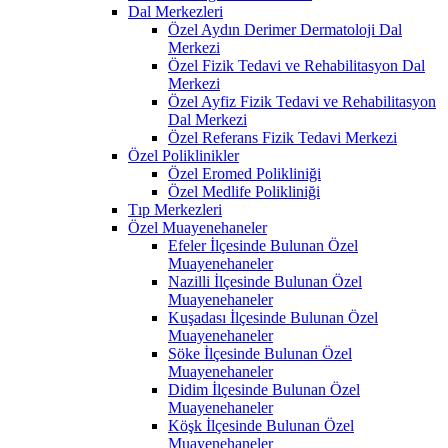
Dal Merkezleri
Özel Aydın Derimer Dermatoloji Dal
Merkezi
Özel Fizik Tedavi ve Rehabilitasyon Dal
Merkezi
Özel Ayfiz Fizik Tedavi ve Rehabilitasyon
Dal Merkezi
Özel Referans Fizik Tedavi Merkezi
Özel Poliklinikler
Özel Eromed Polikliniği
Özel Medlife Polikliniği
Tıp Merkezleri
Özel Muayenehaneler
Efeler İlçesinde Bulunan Özel
Muayenehaneler
Nazilli İlçesinde Bulunan Özel
Muayenehaneler
Kuşadası İlçesinde Bulunan Özel
Muayenehaneler
Söke İlçesinde Bulunan Özel
Muayenehaneler
Didim İlçesinde Bulunan Özel
Muayenehaneler
Köşk İlçesinde Bulunan Özel
Muayenehaneler