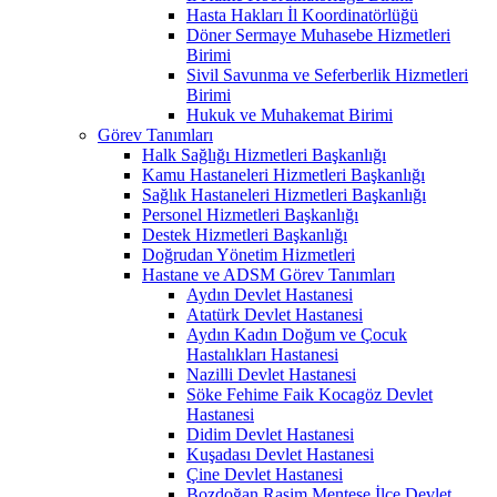
Hasta Hakları İl Koordinatörlüğü
Döner Sermaye Muhasebe Hizmetleri
Birimi
Sivil Savunma ve Seferberlik Hizmetleri
Birimi
Hukuk ve Muhakemat Birimi
Görev Tanımları
Halk Sağlığı Hizmetleri Başkanlığı
Kamu Hastaneleri Hizmetleri Başkanlığı
Sağlık Hastaneleri Hizmetleri Başkanlığı
Personel Hizmetleri Başkanlığı
Destek Hizmetleri Başkanlığı
Doğrudan Yönetim Hizmetleri
Hastane ve ADSM Görev Tanımları
Aydın Devlet Hastanesi
Atatürk Devlet Hastanesi
Aydın Kadın Doğum ve Çocuk
Hastalıkları Hastanesi
Nazilli Devlet Hastanesi
Söke Fehime Faik Kocagöz Devlet
Hastanesi
Didim Devlet Hastanesi
Kuşadası Devlet Hastanesi
Çine Devlet Hastanesi
Bozdoğan Rasim Menteşe İlçe Devlet