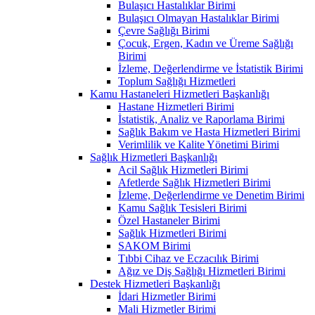
Bulaşıcı Hastalıklar Birimi
Bulaşıcı Olmayan Hastalıklar Birimi
Çevre Sağlığı Birimi
Çocuk, Ergen, Kadın ve Üreme Sağlığı
Birimi
İzleme, Değerlendirme ve İstatistik Birimi
Toplum Sağlığı Hizmetleri
Kamu Hastaneleri Hizmetleri Başkanlığı
Hastane Hizmetleri Birimi
İstatistik, Analiz ve Raporlama Birimi
Sağlık Bakım ve Hasta Hizmetleri Birimi
Verimlilik ve Kalite Yönetimi Birimi
Sağlık Hizmetleri Başkanlığı
Acil Sağlık Hizmetleri Birimi
Afetlerde Sağlık Hizmetleri Birimi
İzleme, Değerlendirme ve Denetim Birimi
Kamu Sağlık Tesisleri Birimi
Özel Hastaneler Birimi
Sağlık Hizmetleri Birimi
SAKOM Birimi
Tıbbi Cihaz ve Eczacılık Birimi
Ağız ve Diş Sağlığı Hizmetleri Birimi
Destek Hizmetleri Başkanlığı
İdari Hizmetler Birimi
Mali Hizmetler Birimi