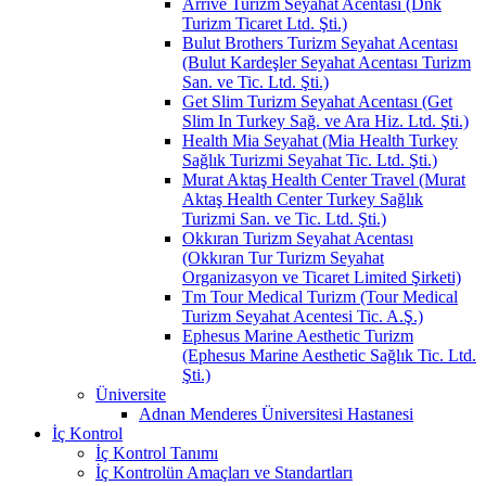
Arrive Turizm Seyahat Acentası (Dnk
Turizm Ticaret Ltd. Şti.)
Bulut Brothers Turizm Seyahat Acentası
(Bulut Kardeşler Seyahat Acentası Turizm
San. ve Tic. Ltd. Şti.)
Get Slim Turizm Seyahat Acentası (Get
Slim In Turkey Sağ. ve Ara Hiz. Ltd. Şti.)
Health Mia Seyahat (Mia Health Turkey
Sağlık Turizmi Seyahat Tic. Ltd. Şti.)
Murat Aktaş Health Center Travel (Murat
Aktaş Health Center Turkey Sağlık
Turizmi San. ve Tic. Ltd. Şti.)
Okkıran Turizm Seyahat Acentası
(Okkıran Tur Turizm Seyahat
Organizasyon ve Ticaret Limited Şirketi)
Tm Tour Medical Turizm (Tour Medical
Turizm Seyahat Acentesi Tic. A.Ş.)
Ephesus Marine Aesthetic Turizm
(Ephesus Marine Aesthetic Sağlık Tic. Ltd.
Şti.)
Üniversite
Adnan Menderes Üniversitesi Hastanesi
İç Kontrol
İç Kontrol Tanımı
İç Kontrolün Amaçları ve Standartları