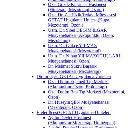
Özel Gözde Kuşadası Hastanesi
(Fitoterapi, Mezoterapi, Ozon )
Özel Dr. Zer Fizik Tedavi Müessesesi
GETAT Uygulama Ünitesi (Kupa,
Mezoterapi, Ozon )
Uzm. Dr. Sibel DEĞİM ILGAR
Muayenehanesi (Akupunktur, Ozon,
Mezoterapi)
Uzm. Dr. Gökçe YILMAZ
Muayenehanesi (Mezoterapi)
Uzm. Dr. Nihan YILMAZOĞULLARI
Muayenehanesi (Ozon)
Dr. Mehmet Şükrü Başarık
Muayenehanesi (Mezoterapi)
Didim İlçesi GETAT Uygulama Üniteleri
Özel Didim Egemed Tıp Merkezi
(Akupunktur, Ozon, Proloterapi)
Özel Didim Batı Tıp Merkezi (Mezoterapi,
Ozon)
Dr. Hüseyin ŞEN Muayenehanesi
(Mezoterapi, Ozon)
Efeler İlçesi GETAT Uygulama Üniteleri
Aydın Devlet Hastanesi
(Akupunktur,Mezoterapi,Homeopati)
Atatürk Devlet Hastanesi (Proloterapi)