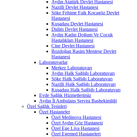
Aydın Atatürk Devlet Hastanesi
Nazilli Devlet Hastanesi
Söke Fehime Faik Kocagöz Devlet
Hastanesi
Kuşadası Devlet Hastanesi
Didim Devlet Hastanesi
Aydın Kadın Doğum Ve Çocuk
Hastalıkları Hastanesi
Çine Devlet Hastanesi
Bozdoğan Rasim Menteşe Devlet
Hastanesi
Laboratuvarlar
Merkez Laboratuvarı
Aydın Halk Sağlığı Laboratuvarı
Söke Halk Sağlığı Laboratuvarı
Nazilli Halk Sağlığı Laboratuvarı
Kuşadası Halk Sağlığı Laboratuvarı
Evde Sağlık Hizmetlerimiz
Aydın İl Ambulans Servisi Başhekimliği
Özel Sağlık Tesisleri
Özel Hastaneler
Özel Medinova Hastanesi
Özel Aydın Göz Hastanesi
Özel Ege Liva Hastanesi
Özel Egemed Hastaneleri