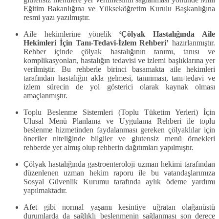
Eğitim Bakanlığına ve Yükseköğretim Kurulu Başkanlığına
resmi yazı yazılmıştır.
Aile hekimlerine yönelik
‘Çölyak Hastalığında Aile
Hekimleri İçin Tanı-Tedavi-İzlem Rehberi’
hazırlanmıştır.
Rehber içinde çölyak hastalığının tanımı, tanısı ve
komplikasyonları, hastalığın tedavisi ve izlemi başlıklarına yer
verilmiştir. Bu rehberle birinci basamakta aile hekimleri
tarafından hastalığın akla gelmesi, tanınması, tanı-tedavi ve
izlem sürecin de yol gösterici olarak kaynak olması
amaçlanmıştır.
Toplu Beslenme Sistemleri (Toplu Tüketim Yerleri) İçin
Ulusal Menü Planlama ve Uygulama Rehberi ile toplu
beslenme hizmetinden faydalanması gereken çölyaklılar için
öneriler niteliğinde bilgiler ve glutensiz menü örnekleri
rehberde yer almış olup rehberin dağıtımları yapılmıştır.
Çölyak hastalığında gastroenteroloji uzman hekimi tarafından
düzenlenen uzman hekim raporu ile bu vatandaşlarımıza
Sosyal Güvenlik Kurumu tarafında aylık ödeme yardımı
yapılmaktadır.
Afet gibi normal yaşamı kesintiye uğratan olağanüstü
durumlarda da sağlıklı beslenmenin sağlanması son derece