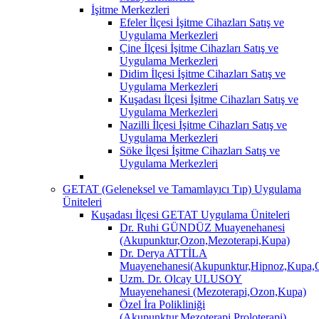
İşitme Merkezleri
Efeler İlçesi İşitme Cihazları Satış ve
Uygulama Merkezleri
Çine İlçesi İşitme Cihazları Satış ve
Uygulama Merkezleri
Didim İlçesi İşitme Cihazları Satış ve
Uygulama Merkezleri
Kuşadası İlçesi İşitme Cihazları Satış ve
Uygulama Merkezleri
Nazilli İlçesi İşitme Cihazları Satış ve
Uygulama Merkezleri
Söke İlçesi İşitme Cihazları Satış ve
Uygulama Merkezleri
GETAT (Geleneksel ve Tamamlayıcı Tıp) Uygulama
Üniteleri
Kuşadası İlçesi GETAT Uygulama Üniteleri
Dr. Ruhi GÜNDÜZ Muayenehanesi
(Akupunktur,Ozon,Mezoterapi,Kupa)
Dr. Derya ATTİLA
Muayenehanesi(Akupunktur,Hipnoz,Kupa,O
Uzm. Dr. Olcay ULUSOY
Muayenehanesi (Mezoterapi,Ozon,Kupa)
Özel İra Polikliniği
(Akupunktur,Mezoterapi,Proloterapi)