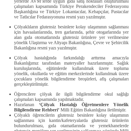
yerlerde AVM’lerde uygun gıda satış noktaları oluşturulması
çalışmaları kapsamında Türkiye Perakendeciler Federasyonu
Başkanlığına ve Türkiye Lokantacılar, Kebapçılar, Pastacılar
ve Tatlıcılar Fedarasyonuna resmi yazı yazılmıştır.
Çölyaklıların glutensiz besinlere kolay ulaşımının sağlanması
için havaalanlarında, tren garlarında, şehir otogarlarında yer
alan gıda otomatlarında glutensiz ürünlere yer verilmesine
yönelik Ulaştırma ve Altyapı Bakanlığına, Çevre ve Şehircilik
Bakanlığına resmi yazı yazılmıştır.
Çölyak hastalığında farkındalığı arttırma amacıyla
Bakanlığımız tarafından materyaller hazırlanmıştır. Sağlık
kuruluşlarında, eğitimlerde kullanılmak üzere topluma
yönelik, okullarda ve eğitim merkezlerinde kullanılmak üzere
çocuklara yönelik bilgilendirme broşürleri, afiş çalışmaları
gerçekleştirilmiştir.
Öğrencilere çölyak ile ilgili bilgilendirme okul sağlığı
çalışmaları kapsamında yapılmaktadır.
Hazırlanan
‘Çölyak Hastalığı Öğretmenlere Yönelik
Bilgilendirme Rehberi’
Milli Eğitim Bakanlığına iletilmiştir.
Çölyaklı öğrencilerin glutensiz besinlere kolay ulaşımının
sağlanması için kantin/kafeteryalarda glutensiz ürünlerin
bulundurulması, gıda otamatlarında ve yemekhanelerde
glutensiz menülere yer verilmesinin sağlanması yönünde Milli