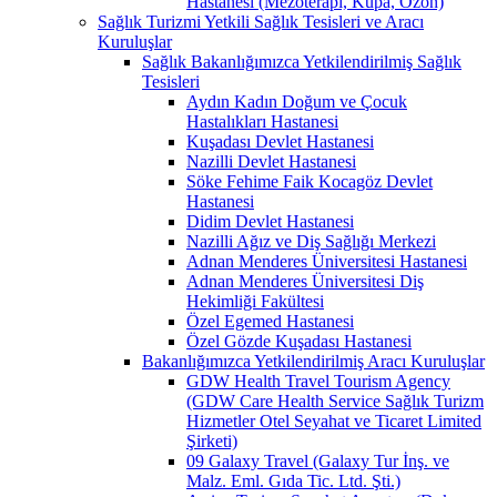
Hastanesi (Mezoterapi, Kupa, Ozon)
Sağlık Turizmi Yetkili Sağlık Tesisleri ve Aracı
Kuruluşlar
Sağlık Bakanlığımızca Yetkilendirilmiş Sağlık
Tesisleri
Aydın Kadın Doğum ve Çocuk
Hastalıkları Hastanesi
Kuşadası Devlet Hastanesi
Nazilli Devlet Hastanesi
Söke Fehime Faik Kocagöz Devlet
Hastanesi
Didim Devlet Hastanesi
Nazilli Ağız ve Diş Sağlığı Merkezi
Adnan Menderes Üniversitesi Hastanesi
Adnan Menderes Üniversitesi Diş
Hekimliği Fakültesi
Özel Egemed Hastanesi
Özel Gözde Kuşadası Hastanesi
Bakanlığımızca Yetkilendirilmiş Aracı Kuruluşlar
GDW Health Travel Tourism Agency
(GDW Care Health Service Sağlık Turizm
Hizmetler Otel Seyahat ve Ticaret Limited
Şirketi)
09 Galaxy Travel (Galaxy Tur İnş. ve
Malz. Eml. Gıda Tic. Ltd. Şti.)