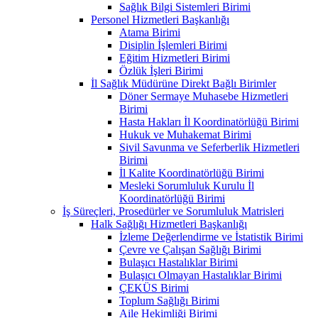
Sağlık Bilgi Sistemleri Birimi
Personel Hizmetleri Başkanlığı
Atama Birimi
Disiplin İşlemleri Birimi
Eğitim Hizmetleri Birimi
Özlük İşleri Birimi
İl Sağlık Müdürüne Direkt Bağlı Birimler
Döner Sermaye Muhasebe Hizmetleri
Birimi
Hasta Hakları İl Koordinatörlüğü Birimi
Hukuk ve Muhakemat Birimi
Sivil Savunma ve Seferberlik Hizmetleri
Birimi
İl Kalite Koordinatörlüğü Birimi
Mesleki Sorumluluk Kurulu İl
Koordinatörlüğü Birimi
İş Süreçleri, Prosedürler ve Sorumluluk Matrisleri
Halk Sağlığı Hizmetleri Başkanlığı
İzleme Değerlendirme ve İstatistik Birimi
Çevre ve Çalışan Sağlığı Birimi
Bulaşıcı Hastalıklar Birimi
Bulaşıcı Olmayan Hastalıklar Birimi
ÇEKÜS Birimi
Toplum Sağlığı Birimi
Aile Hekimliği Birimi