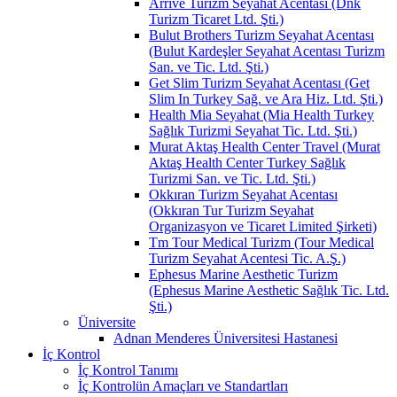
Arrive Turizm Seyahat Acentası (Dnk
Turizm Ticaret Ltd. Şti.)
Bulut Brothers Turizm Seyahat Acentası
(Bulut Kardeşler Seyahat Acentası Turizm
San. ve Tic. Ltd. Şti.)
Get Slim Turizm Seyahat Acentası (Get
Slim In Turkey Sağ. ve Ara Hiz. Ltd. Şti.)
Health Mia Seyahat (Mia Health Turkey
Sağlık Turizmi Seyahat Tic. Ltd. Şti.)
Murat Aktaş Health Center Travel (Murat
Aktaş Health Center Turkey Sağlık
Turizmi San. ve Tic. Ltd. Şti.)
Okkıran Turizm Seyahat Acentası
(Okkıran Tur Turizm Seyahat
Organizasyon ve Ticaret Limited Şirketi)
Tm Tour Medical Turizm (Tour Medical
Turizm Seyahat Acentesi Tic. A.Ş.)
Ephesus Marine Aesthetic Turizm
(Ephesus Marine Aesthetic Sağlık Tic. Ltd.
Şti.)
Üniversite
Adnan Menderes Üniversitesi Hastanesi
İç Kontrol
İç Kontrol Tanımı
İç Kontrolün Amaçları ve Standartları