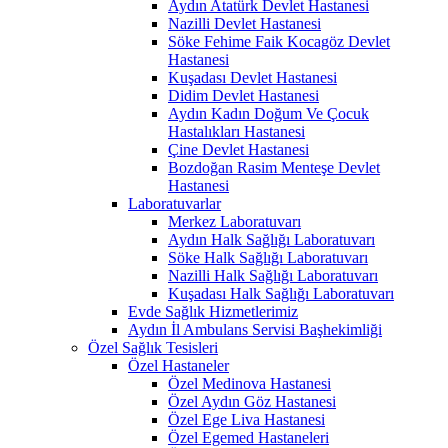
Aydın Atatürk Devlet Hastanesi
Nazilli Devlet Hastanesi
Söke Fehime Faik Kocagöz Devlet
Hastanesi
Kuşadası Devlet Hastanesi
Didim Devlet Hastanesi
Aydın Kadın Doğum Ve Çocuk
Hastalıkları Hastanesi
Çine Devlet Hastanesi
Bozdoğan Rasim Menteşe Devlet
Hastanesi
Laboratuvarlar
Merkez Laboratuvarı
Aydın Halk Sağlığı Laboratuvarı
Söke Halk Sağlığı Laboratuvarı
Nazilli Halk Sağlığı Laboratuvarı
Kuşadası Halk Sağlığı Laboratuvarı
Evde Sağlık Hizmetlerimiz
Aydın İl Ambulans Servisi Başhekimliği
Özel Sağlık Tesisleri
Özel Hastaneler
Özel Medinova Hastanesi
Özel Aydın Göz Hastanesi
Özel Ege Liva Hastanesi
Özel Egemed Hastaneleri