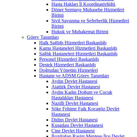
Hasta Hakları İl Koordinatörlüğü
Döner Sermaye Muhasebe Hizmetleri
Birimi
Sivil Savunma ve Seferberlik Hizmetleri
Birimi
Hukuk ve Muhakemat Birimi
Görev Tanımları
Halk Sağlığı Hizmetleri Başkanlığı
Kamu Hastaneleri Hizmetleri Başkanlığı
Sağlık Hastaneleri Hizmetleri Başkanlığı
Personel Hizmetleri Başkanlığı
Destek Hizmetleri Başkanlığı
Doğrudan Yönetim Hizmetleri
Hastane ve ADSM Görev Tanımları
Aydın Devlet Hastanesi
Atatürk Devlet Hastanesi
Aydın Kadın Doğum ve Çocuk
Hastalıkları Hastanesi
Nazilli Devlet Hastanesi
Söke Fehime Faik Kocagöz Devlet
Hastanesi
Didim Devlet Hastanesi
Kuşadası Devlet Hastanesi
Çine Devlet Hastanesi
Bozdoğan Rasim Menteşe İlçe Devlet