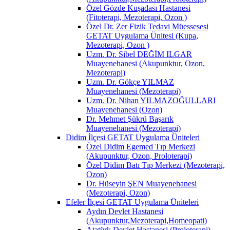
Özel Gözde Kuşadası Hastanesi
(Fitoterapi, Mezoterapi, Ozon )
Özel Dr. Zer Fizik Tedavi Müessesesi
GETAT Uygulama Ünitesi (Kupa,
Mezoterapi, Ozon )
Uzm. Dr. Sibel DEĞİM ILGAR
Muayenehanesi (Akupunktur, Ozon,
Mezoterapi)
Uzm. Dr. Gökçe YILMAZ
Muayenehanesi (Mezoterapi)
Uzm. Dr. Nihan YILMAZOĞULLARI
Muayenehanesi (Ozon)
Dr. Mehmet Şükrü Başarık
Muayenehanesi (Mezoterapi)
Didim İlçesi GETAT Uygulama Üniteleri
Özel Didim Egemed Tıp Merkezi
(Akupunktur, Ozon, Proloterapi)
Özel Didim Batı Tıp Merkezi (Mezoterapi,
Ozon)
Dr. Hüseyin ŞEN Muayenehanesi
(Mezoterapi, Ozon)
Efeler İlçesi GETAT Uygulama Üniteleri
Aydın Devlet Hastanesi
(Akupunktur,Mezoterapi,Homeopati)
Atatürk Devlet Hastanesi (Proloterapi)