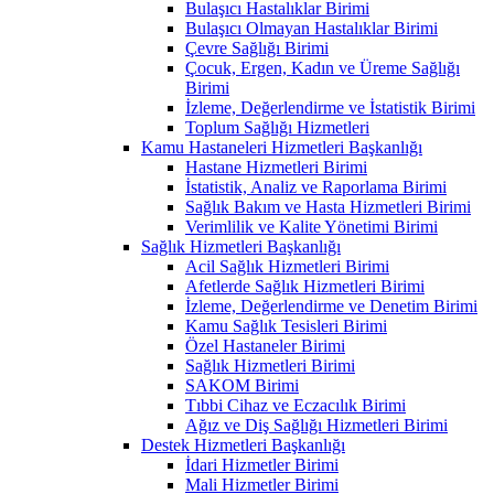
Bulaşıcı Hastalıklar Birimi
Bulaşıcı Olmayan Hastalıklar Birimi
Çevre Sağlığı Birimi
Çocuk, Ergen, Kadın ve Üreme Sağlığı
Birimi
İzleme, Değerlendirme ve İstatistik Birimi
Toplum Sağlığı Hizmetleri
Kamu Hastaneleri Hizmetleri Başkanlığı
Hastane Hizmetleri Birimi
İstatistik, Analiz ve Raporlama Birimi
Sağlık Bakım ve Hasta Hizmetleri Birimi
Verimlilik ve Kalite Yönetimi Birimi
Sağlık Hizmetleri Başkanlığı
Acil Sağlık Hizmetleri Birimi
Afetlerde Sağlık Hizmetleri Birimi
İzleme, Değerlendirme ve Denetim Birimi
Kamu Sağlık Tesisleri Birimi
Özel Hastaneler Birimi
Sağlık Hizmetleri Birimi
SAKOM Birimi
Tıbbi Cihaz ve Eczacılık Birimi
Ağız ve Diş Sağlığı Hizmetleri Birimi
Destek Hizmetleri Başkanlığı
İdari Hizmetler Birimi
Mali Hizmetler Birimi