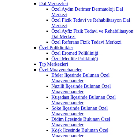
Dal Merkezleri
Özel Aydın Derimer Dermatoloji Dal
Merkezi
Özel Fizik Tedavi ve Rehabilitasyon Dal
Merkezi
Özel Ayfiz Fizik Tedavi ve Rehabilitasyon
Dal Merkezi
Özel Referans Fizik Tedavi Merkezi
Özel Poliklinikler
Özel Eromed Polikliniği
Özel Medlife Polikliniği
Tıp Merkezleri
Özel Muayenehaneler
Efeler İlçesinde Bulunan Özel
Muayenehaneler
Nazilli İlçesinde Bulunan Özel
Muayenehaneler
Kuşadası İlçesinde Bulunan Özel
Muayenehaneler
Söke İlçesinde Bulunan Özel
Muayenehaneler
Didim İlçesinde Bulunan Özel
Muayenehaneler
Köşk İlçesinde Bulunan Özel
Muayenehaneler