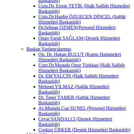
Başkanlığı)
Uzm.Dr. Engin TETİK (Halk Sağlığı Hizmetleri
Başkanlığı)
Uzm.Dr.Hasibe ÖZGEÇEN DİNCEL (Sağlık
Hizmetleri Başkanlığı)
Dr.Selman ÖZMEN(Personel Hizmetleri
Başkanlığı)
Ömer Faruk SAĞLAM (Destek Hizmetleri
Başkanlığı)
Başkan Yardımcılarımız
Op. Dr. Hakan BULUT (Kamu Hastaneleri
Hizmetleri Başkanlığı)
Uzm.Dr.Mustafa Onur Türkkan (Halk Sağlığı
Hizmetleri Başkanlığı)
Dr. Elif YALÇIN (Halk Sağlığı Hizmetleri
Başkanlığı)
Mehmet YILMAZ (Sağlık Hizmetleri
Başkanlığı)
Dr. Taner TAMER (Sağlık Hizmetleri
Başkanlığı)
Av.Mustafa Can SUNEL (Personel Hizmetleri
Başkanlığı)
Cevat SANDALCI (Destek Hizmetleri
Başkanlığı)
Coşkun ÜRKER (Destek Hizmetleri Başkanlığı)