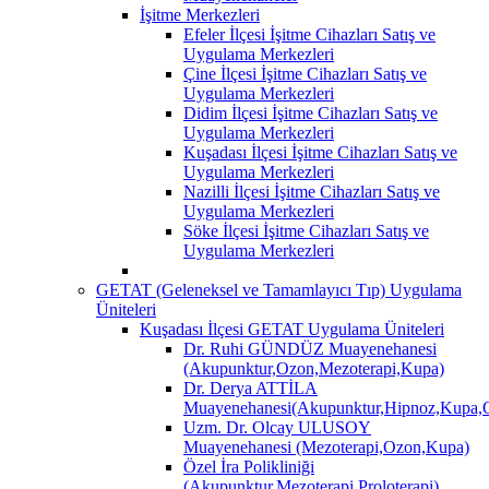
İşitme Merkezleri
Efeler İlçesi İşitme Cihazları Satış ve
Uygulama Merkezleri
Çine İlçesi İşitme Cihazları Satış ve
Uygulama Merkezleri
Didim İlçesi İşitme Cihazları Satış ve
Uygulama Merkezleri
Kuşadası İlçesi İşitme Cihazları Satış ve
Uygulama Merkezleri
Nazilli İlçesi İşitme Cihazları Satış ve
Uygulama Merkezleri
Söke İlçesi İşitme Cihazları Satış ve
Uygulama Merkezleri
GETAT (Geleneksel ve Tamamlayıcı Tıp) Uygulama
Üniteleri
Kuşadası İlçesi GETAT Uygulama Üniteleri
Dr. Ruhi GÜNDÜZ Muayenehanesi
(Akupunktur,Ozon,Mezoterapi,Kupa)
Dr. Derya ATTİLA
Muayenehanesi(Akupunktur,Hipnoz,Kupa,O
Uzm. Dr. Olcay ULUSOY
Muayenehanesi (Mezoterapi,Ozon,Kupa)
Özel İra Polikliniği
(Akupunktur,Mezoterapi,Proloterapi)