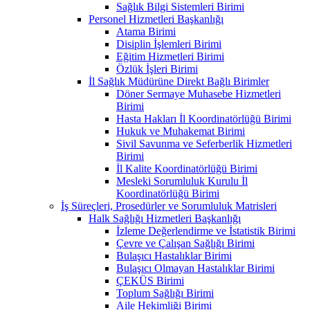
Sağlık Bilgi Sistemleri Birimi
Personel Hizmetleri Başkanlığı
Atama Birimi
Disiplin İşlemleri Birimi
Eğitim Hizmetleri Birimi
Özlük İşleri Birimi
İl Sağlık Müdürüne Direkt Bağlı Birimler
Döner Sermaye Muhasebe Hizmetleri
Birimi
Hasta Hakları İl Koordinatörlüğü Birimi
Hukuk ve Muhakemat Birimi
Sivil Savunma ve Seferberlik Hizmetleri
Birimi
İl Kalite Koordinatörlüğü Birimi
Mesleki Sorumluluk Kurulu İl
Koordinatörlüğü Birimi
İş Süreçleri, Prosedürler ve Sorumluluk Matrisleri
Halk Sağlığı Hizmetleri Başkanlığı
İzleme Değerlendirme ve İstatistik Birimi
Çevre ve Çalışan Sağlığı Birimi
Bulaşıcı Hastalıklar Birimi
Bulaşıcı Olmayan Hastalıklar Birimi
ÇEKÜS Birimi
Toplum Sağlığı Birimi
Aile Hekimliği Birimi