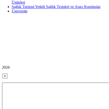
Üniteleri
Sağlık Turizmi Yetkili Sağlık Tesisleri ve Aracı Kuruluşlar
Üniversite
2026
×