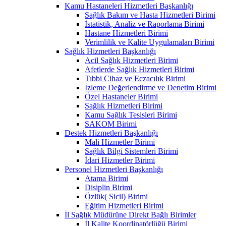
Kamu Hastaneleri Hizmetleri Başkanlığı
Sağlık Bakım ve Hasta Hizmetleri Birimi
İstatistik, Analiz ve Raporlama Birimi
Hastane Hizmetleri Birimi
Verimlilik ve Kalite Uygulamaları Birimi
Sağlık Hizmetleri Başkanlığı
Acil Sağlık Hizmetleri Birimi
Afetlerde Sağlık Hizmetleri Birimi
Tıbbi Cihaz ve Eczacılık Birimi
İzleme Değerlendirme ve Denetim Birimi
Özel Hastaneler Birimi
Sağlık Hizmetleri Birimi
Kamu Sağlık Tesisleri Birimi
SAKOM Birimi
Destek Hizmetleri Başkanlığı
Mali Hizmetler Birimi
Sağlık Bilgi Sistemleri Birimi
İdari Hizmetler Birimi
Personel Hizmetleri Başkanlığı
Atama Birimi
Disiplin Birimi
Özlük( Sicil) Birimi
Eğitim Hizmetleri Birimi
İl Sağlık Müdürüne Direkt Bağlı Birimler
İl Kalite Koordinatörlüğü Birimi