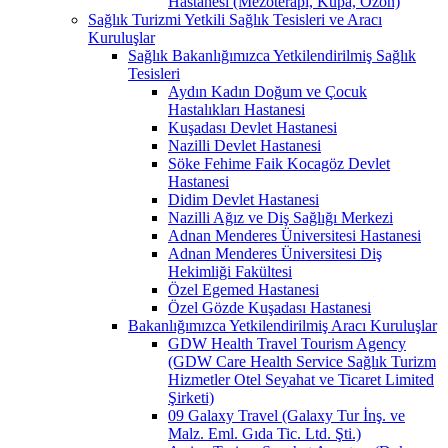
Hastanesi (Mezoterapi, Kupa, Ozon)
Sağlık Turizmi Yetkili Sağlık Tesisleri ve Aracı
Kuruluşlar
Sağlık Bakanlığımızca Yetkilendirilmiş Sağlık
Tesisleri
Aydın Kadın Doğum ve Çocuk
Hastalıkları Hastanesi
Kuşadası Devlet Hastanesi
Nazilli Devlet Hastanesi
Söke Fehime Faik Kocagöz Devlet
Hastanesi
Didim Devlet Hastanesi
Nazilli Ağız ve Diş Sağlığı Merkezi
Adnan Menderes Üniversitesi Hastanesi
Adnan Menderes Üniversitesi Diş
Hekimliği Fakültesi
Özel Egemed Hastanesi
Özel Gözde Kuşadası Hastanesi
Bakanlığımızca Yetkilendirilmiş Aracı Kuruluşlar
GDW Health Travel Tourism Agency
(GDW Care Health Service Sağlık Turizm
Hizmetler Otel Seyahat ve Ticaret Limited
Şirketi)
09 Galaxy Travel (Galaxy Tur İnş. ve
Malz. Eml. Gıda Tic. Ltd. Şti.)