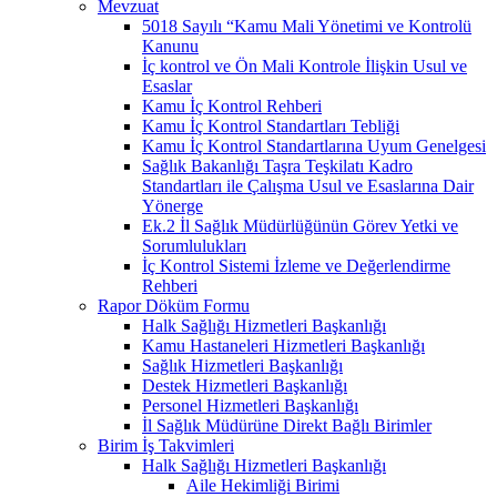
Mevzuat
5018 Sayılı “Kamu Mali Yönetimi ve Kontrolü
Kanunu
İç kontrol ve Ön Mali Kontrole İlişkin Usul ve
Esaslar
Kamu İç Kontrol Rehberi
Kamu İç Kontrol Standartları Tebliği
Kamu İç Kontrol Standartlarına Uyum Genelgesi
Sağlık Bakanlığı Taşra Teşkilatı Kadro
Standartları ile Çalışma Usul ve Esaslarına Dair
Yönerge
Ek.2 İl Sağlık Müdürlüğünün Görev Yetki ve
Sorumlulukları
İç Kontrol Sistemi İzleme ve Değerlendirme
Rehberi
Rapor Döküm Formu
Halk Sağlığı Hizmetleri Başkanlığı
Kamu Hastaneleri Hizmetleri Başkanlığı
Sağlık Hizmetleri Başkanlığı
Destek Hizmetleri Başkanlığı
Personel Hizmetleri Başkanlığı
İl Sağlık Müdürüne Direkt Bağlı Birimler
Birim İş Takvimleri
Halk Sağlığı Hizmetleri Başkanlığı
Aile Hekimliği Birimi