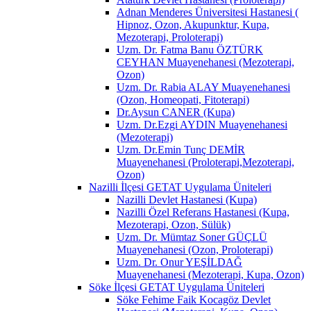
Adnan Menderes Üniversitesi Hastanesi (
Hipnoz, Ozon, Akupunktur, Kupa,
Mezoterapi, Proloterapi)
Uzm. Dr. Fatma Banu ÖZTÜRK
CEYHAN Muayenehanesi (Mezoterapi,
Ozon)
Uzm. Dr. Rabia ALAY Muayenehanesi
(Ozon, Homeopati, Fitoterapi)
Dr.Aysun CANER (Kupa)
Uzm. Dr.Ezgi AYDIN Muayenehanesi
(Mezoterapi)
Uzm. Dr.Emin Tunç DEMİR
Muayenehanesi (Proloterapi,Mezoterapi,
Ozon)
Nazilli İlçesi GETAT Uygulama Üniteleri
Nazilli Devlet Hastanesi (Kupa)
Nazilli Özel Referans Hastanesi (Kupa,
Mezoterapi, Ozon, Sülük)
Uzm. Dr. Mümtaz Soner GÜÇLÜ
Muayenehanesi (Ozon, Proloterapi)
Uzm. Dr. Onur YEŞİLDAĞ
Muayenehanesi (Mezoterapi, Kupa, Ozon)
Söke İlçesi GETAT Uygulama Üniteleri
Söke Fehime Faik Kocagöz Devlet