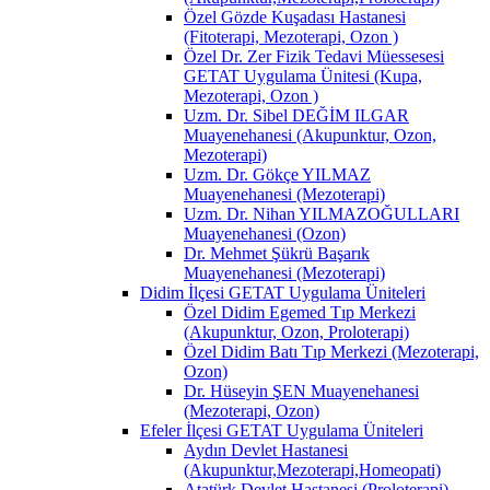
Özel Gözde Kuşadası Hastanesi
(Fitoterapi, Mezoterapi, Ozon )
Özel Dr. Zer Fizik Tedavi Müessesesi
GETAT Uygulama Ünitesi (Kupa,
Mezoterapi, Ozon )
Uzm. Dr. Sibel DEĞİM ILGAR
Muayenehanesi (Akupunktur, Ozon,
Mezoterapi)
Uzm. Dr. Gökçe YILMAZ
Muayenehanesi (Mezoterapi)
Uzm. Dr. Nihan YILMAZOĞULLARI
Muayenehanesi (Ozon)
Dr. Mehmet Şükrü Başarık
Muayenehanesi (Mezoterapi)
Didim İlçesi GETAT Uygulama Üniteleri
Özel Didim Egemed Tıp Merkezi
(Akupunktur, Ozon, Proloterapi)
Özel Didim Batı Tıp Merkezi (Mezoterapi,
Ozon)
Dr. Hüseyin ŞEN Muayenehanesi
(Mezoterapi, Ozon)
Efeler İlçesi GETAT Uygulama Üniteleri
Aydın Devlet Hastanesi
(Akupunktur,Mezoterapi,Homeopati)
Atatürk Devlet Hastanesi (Proloterapi)