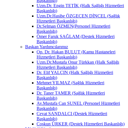
Başkanlığı)
Uzm.Dr. Engin TETİK (Halk Sağlığı Hizmetleri
Başkanlığı)
Uzm.Dr.Hasibe ÖZGEÇEN DİNCEL (Sağlık
Hizmetleri Başkanlığı)
Dr.Selman ÖZMEN(Personel Hizmetleri
Başkanlığı)
Ömer Faruk SAĞLAM (Destek Hizmetleri
Başkanlığı)
Başkan Yardımcılarımız
Op. Dr. Hakan BULUT (Kamu Hastaneleri
Hizmetleri Başkanlığı)
Uzm.Dr.Mustafa Onur Türkkan (Halk Sağlığı
Hizmetleri Başkanlığı)
Dr. Elif YALÇIN (Halk Sağlığı Hizmetleri
Başkanlığı)
Mehmet YILMAZ (Sağlık Hizmetleri
Başkanlığı)
Dr. Taner TAMER (Sağlık Hizmetleri
Başkanlığı)
Av.Mustafa Can SUNEL (Personel Hizmetleri
Başkanlığı)
Cevat SANDALCI (Destek Hizmetleri
Başkanlığı)
Coşkun ÜRKER (Destek Hizmetleri Başkanlığı)