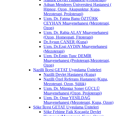
Adnan Menderes Üniversitesi Hastanesi (
Hipnoz, Ozon, Akupunktur, Kupa,
Mezoterapi, Proloterapi)
Uzm. Dr. Fatma Banu ÖZTÜRK
CEYHAN Muayenehanesi (Mezoterapi,
Ozon)
Uzm. Dr. Rabia ALAY Muayenehanesi
(Ozon, Homeopati, Fitoterapi)
Dr.Aysun CANER (Kupa)
Uzm. Dr.Ezgi AYDIN Muayenehanesi
(Mezoterapi)
Uzm. Dr.Emin Tunç DEMİR
Muayenehanesi (Proloterapi,Mezoterapi,
Ozon)
Nazilli İlçesi GETAT Uygulama Üniteleri
Nazilli Devlet Hastanesi (Kupa)
Nazilli Özel Referans Hastanesi (Kupa,
Mezoterapi, Ozon, Sülük)
Uzm. Dr. Mümtaz Soner GÜÇLÜ
Muayenehanesi (Ozon, Proloterapi)
Uzm. Dr. Onur YEŞİLDAĞ
Muayenehanesi (Mezoterapi, Kupa, Ozon)
Söke İlçesi GETAT Uygulama Üniteleri
Söke Fehime Faik Kocagöz Devlet