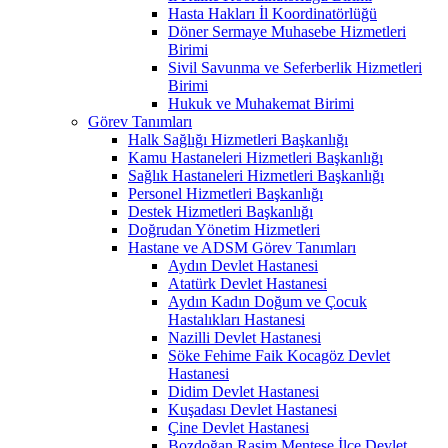
Hasta Hakları İl Koordinatörlüğü
Döner Sermaye Muhasebe Hizmetleri
Birimi
Sivil Savunma ve Seferberlik Hizmetleri
Birimi
Hukuk ve Muhakemat Birimi
Görev Tanımları
Halk Sağlığı Hizmetleri Başkanlığı
Kamu Hastaneleri Hizmetleri Başkanlığı
Sağlık Hastaneleri Hizmetleri Başkanlığı
Personel Hizmetleri Başkanlığı
Destek Hizmetleri Başkanlığı
Doğrudan Yönetim Hizmetleri
Hastane ve ADSM Görev Tanımları
Aydın Devlet Hastanesi
Atatürk Devlet Hastanesi
Aydın Kadın Doğum ve Çocuk
Hastalıkları Hastanesi
Nazilli Devlet Hastanesi
Söke Fehime Faik Kocagöz Devlet
Hastanesi
Didim Devlet Hastanesi
Kuşadası Devlet Hastanesi
Çine Devlet Hastanesi
Bozdoğan Rasim Menteşe İlçe Devlet