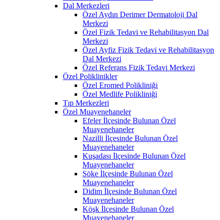
Dal Merkezleri
Özel Aydın Derimer Dermatoloji Dal
Merkezi
Özel Fizik Tedavi ve Rehabilitasyon Dal
Merkezi
Özel Ayfiz Fizik Tedavi ve Rehabilitasyon
Dal Merkezi
Özel Referans Fizik Tedavi Merkezi
Özel Poliklinikler
Özel Eromed Polikliniği
Özel Medlife Polikliniği
Tıp Merkezleri
Özel Muayenehaneler
Efeler İlçesinde Bulunan Özel
Muayenehaneler
Nazilli İlçesinde Bulunan Özel
Muayenehaneler
Kuşadası İlçesinde Bulunan Özel
Muayenehaneler
Söke İlçesinde Bulunan Özel
Muayenehaneler
Didim İlçesinde Bulunan Özel
Muayenehaneler
Köşk İlçesinde Bulunan Özel
Muayenehaneler