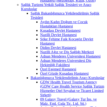
Hastanesi (Mezoterapi, Kupa, Ozon)
Sağlık Turizmi Yetkili Sağlık Tesisleri ve Aracı
Kuruluşlar
Sağlık Bakanlığımızca Yetkilendirilmiş Sağlık
Tesisleri
Aydın Kadın Doğum ve Çocuk
Hastalıkları Hastanesi
Kuşadası Devlet Hastanesi
Nazilli Devlet Hastanesi
Söke Fehime Faik Kocagöz Devlet
Hastanesi
Didim Devlet Hastanesi
Nazilli Ağız ve Diş Sağlığı Merkezi
Adnan Menderes Üniversitesi Hastanesi
Adnan Menderes Üniversitesi Diş
Hekimliği Fakültesi
Özel Egemed Hastanesi
Özel Gözde Kuşadası Hastanesi
Bakanlığımızca Yetkilendirilmiş Aracı Kuruluşlar
GDW Health Travel Tourism Agency
(GDW Care Health Service Sağlık Turizm
Hizmetler Otel Seyahat ve Ticaret Limited
Şirketi)
09 Galaxy Travel (Galaxy Tur İnş. ve
Malz. Eml. Gıda Tic. Ltd. Şti.)