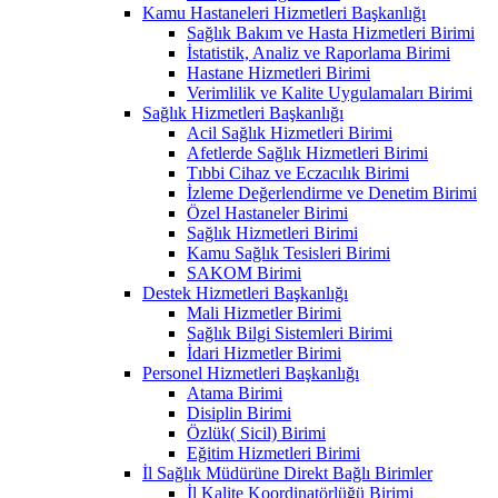
Kamu Hastaneleri Hizmetleri Başkanlığı
Sağlık Bakım ve Hasta Hizmetleri Birimi
İstatistik, Analiz ve Raporlama Birimi
Hastane Hizmetleri Birimi
Verimlilik ve Kalite Uygulamaları Birimi
Sağlık Hizmetleri Başkanlığı
Acil Sağlık Hizmetleri Birimi
Afetlerde Sağlık Hizmetleri Birimi
Tıbbi Cihaz ve Eczacılık Birimi
İzleme Değerlendirme ve Denetim Birimi
Özel Hastaneler Birimi
Sağlık Hizmetleri Birimi
Kamu Sağlık Tesisleri Birimi
SAKOM Birimi
Destek Hizmetleri Başkanlığı
Mali Hizmetler Birimi
Sağlık Bilgi Sistemleri Birimi
İdari Hizmetler Birimi
Personel Hizmetleri Başkanlığı
Atama Birimi
Disiplin Birimi
Özlük( Sicil) Birimi
Eğitim Hizmetleri Birimi
İl Sağlık Müdürüne Direkt Bağlı Birimler
İl Kalite Koordinatörlüğü Birimi