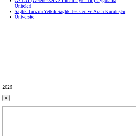
GETAT (Geleneksel ve Tamamlayıcı Tıp) Uygulama
Üniteleri
Sağlık Turizmi Yetkili Sağlık Tesisleri ve Aracı Kuruluşlar
Üniversite
2026
×