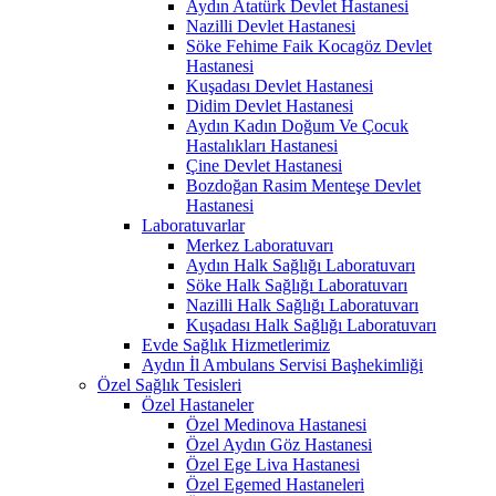
Aydın Atatürk Devlet Hastanesi
Nazilli Devlet Hastanesi
Söke Fehime Faik Kocagöz Devlet
Hastanesi
Kuşadası Devlet Hastanesi
Didim Devlet Hastanesi
Aydın Kadın Doğum Ve Çocuk
Hastalıkları Hastanesi
Çine Devlet Hastanesi
Bozdoğan Rasim Menteşe Devlet
Hastanesi
Laboratuvarlar
Merkez Laboratuvarı
Aydın Halk Sağlığı Laboratuvarı
Söke Halk Sağlığı Laboratuvarı
Nazilli Halk Sağlığı Laboratuvarı
Kuşadası Halk Sağlığı Laboratuvarı
Evde Sağlık Hizmetlerimiz
Aydın İl Ambulans Servisi Başhekimliği
Özel Sağlık Tesisleri
Özel Hastaneler
Özel Medinova Hastanesi
Özel Aydın Göz Hastanesi
Özel Ege Liva Hastanesi
Özel Egemed Hastaneleri