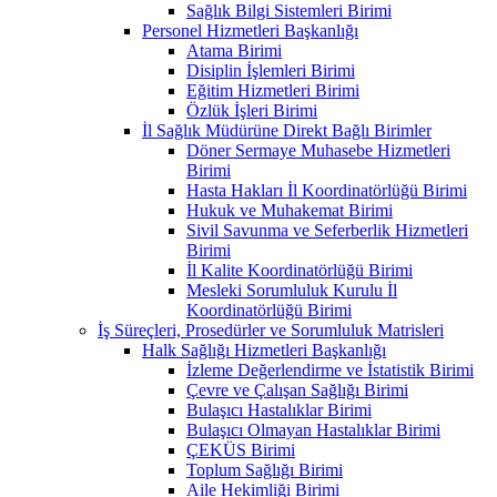
Sağlık Bilgi Sistemleri Birimi
Personel Hizmetleri Başkanlığı
Atama Birimi
Disiplin İşlemleri Birimi
Eğitim Hizmetleri Birimi
Özlük İşleri Birimi
İl Sağlık Müdürüne Direkt Bağlı Birimler
Döner Sermaye Muhasebe Hizmetleri
Birimi
Hasta Hakları İl Koordinatörlüğü Birimi
Hukuk ve Muhakemat Birimi
Sivil Savunma ve Seferberlik Hizmetleri
Birimi
İl Kalite Koordinatörlüğü Birimi
Mesleki Sorumluluk Kurulu İl
Koordinatörlüğü Birimi
İş Süreçleri, Prosedürler ve Sorumluluk Matrisleri
Halk Sağlığı Hizmetleri Başkanlığı
İzleme Değerlendirme ve İstatistik Birimi
Çevre ve Çalışan Sağlığı Birimi
Bulaşıcı Hastalıklar Birimi
Bulaşıcı Olmayan Hastalıklar Birimi
ÇEKÜS Birimi
Toplum Sağlığı Birimi
Aile Hekimliği Birimi