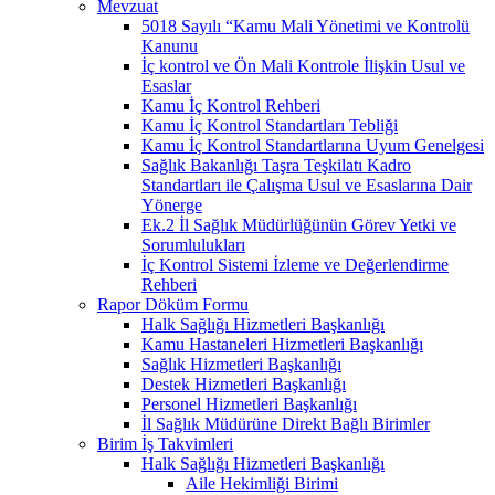
Mevzuat
5018 Sayılı “Kamu Mali Yönetimi ve Kontrolü
Kanunu
İç kontrol ve Ön Mali Kontrole İlişkin Usul ve
Esaslar
Kamu İç Kontrol Rehberi
Kamu İç Kontrol Standartları Tebliği
Kamu İç Kontrol Standartlarına Uyum Genelgesi
Sağlık Bakanlığı Taşra Teşkilatı Kadro
Standartları ile Çalışma Usul ve Esaslarına Dair
Yönerge
Ek.2 İl Sağlık Müdürlüğünün Görev Yetki ve
Sorumlulukları
İç Kontrol Sistemi İzleme ve Değerlendirme
Rehberi
Rapor Döküm Formu
Halk Sağlığı Hizmetleri Başkanlığı
Kamu Hastaneleri Hizmetleri Başkanlığı
Sağlık Hizmetleri Başkanlığı
Destek Hizmetleri Başkanlığı
Personel Hizmetleri Başkanlığı
İl Sağlık Müdürüne Direkt Bağlı Birimler
Birim İş Takvimleri
Halk Sağlığı Hizmetleri Başkanlığı
Aile Hekimliği Birimi