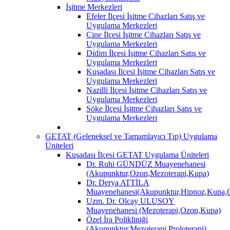
İşitme Merkezleri
Efeler İlçesi İşitme Cihazları Satış ve
Uygulama Merkezleri
Çine İlçesi İşitme Cihazları Satış ve
Uygulama Merkezleri
Didim İlçesi İşitme Cihazları Satış ve
Uygulama Merkezleri
Kuşadası İlçesi İşitme Cihazları Satış ve
Uygulama Merkezleri
Nazilli İlçesi İşitme Cihazları Satış ve
Uygulama Merkezleri
Söke İlçesi İşitme Cihazları Satış ve
Uygulama Merkezleri
GETAT (Geleneksel ve Tamamlayıcı Tıp) Uygulama
Üniteleri
Kuşadası İlçesi GETAT Uygulama Üniteleri
Dr. Ruhi GÜNDÜZ Muayenehanesi
(Akupunktur,Ozon,Mezoterapi,Kupa)
Dr. Derya ATTİLA
Muayenehanesi(Akupunktur,Hipnoz,Kupa,O
Uzm. Dr. Olcay ULUSOY
Muayenehanesi (Mezoterapi,Ozon,Kupa)
Özel İra Polikliniği
(Akupunktur,Mezoterapi,Proloterapi)