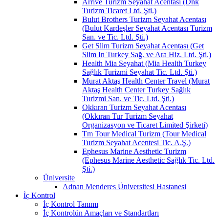
Arrive Turizm Seyahat Acentası (Dnk
Turizm Ticaret Ltd. Şti.)
Bulut Brothers Turizm Seyahat Acentası
(Bulut Kardeşler Seyahat Acentası Turizm
San. ve Tic. Ltd. Şti.)
Get Slim Turizm Seyahat Acentası (Get
Slim In Turkey Sağ. ve Ara Hiz. Ltd. Şti.)
Health Mia Seyahat (Mia Health Turkey
Sağlık Turizmi Seyahat Tic. Ltd. Şti.)
Murat Aktaş Health Center Travel (Murat
Aktaş Health Center Turkey Sağlık
Turizmi San. ve Tic. Ltd. Şti.)
Okkıran Turizm Seyahat Acentası
(Okkıran Tur Turizm Seyahat
Organizasyon ve Ticaret Limited Şirketi)
Tm Tour Medical Turizm (Tour Medical
Turizm Seyahat Acentesi Tic. A.Ş.)
Ephesus Marine Aesthetic Turizm
(Ephesus Marine Aesthetic Sağlık Tic. Ltd.
Şti.)
Üniversite
Adnan Menderes Üniversitesi Hastanesi
İç Kontrol
İç Kontrol Tanımı
İç Kontrolün Amaçları ve Standartları