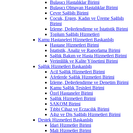
Bulaşıcı Hastalıklar Birimi
Bulaşıcı Olmayan Hastalıklar Birimi
Çevre Sağlığı Birimi
Çocuk, Ergen, Kadın ve Üreme Sağlığı
Birimi
İzleme, Değerlendirme ve İstatistik Birimi
Toplum Sağlığı Hizmetleri
Kamu Hastaneleri Hizmetleri Başkanlığı
Hastane Hizmetleri Birimi
İstatistik, Analiz ve Raporlama Birimi
Sağlık Bakım ve Hasta Hizmetleri Birimi
Verimlilik ve Kalite Yönetimi Birimi
Sağlık Hizmetleri Başkanlığı
Acil Sağlık Hizmetleri Birimi
Afetlerde Sağlık Hizmetleri Birimi
İzleme, Değerlendirme ve Denetim Birimi
Kamu Sağlık Tesisleri Birimi
Özel Hastaneler Birimi
Sağlık Hizmetleri Birimi
SAKOM Birimi
Tıbbi Cihaz ve Eczacılık Birimi
Ağız ve Diş Sağlığı Hizmetleri Birimi
Destek Hizmetleri Başkanlığı
İdari Hizmetler Birimi
Mali Hizmetler Birimi