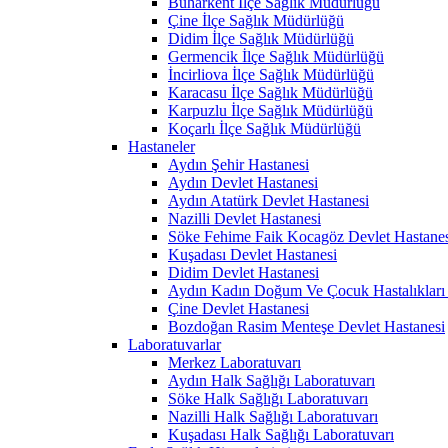
Buharkent İlçe Sağlık Müdürlüğü
Çine İlçe Sağlık Müdürlüğü
Didim İlçe Sağlık Müdürlüğü
Germencik İlçe Sağlık Müdürlüğü
İncirliova İlçe Sağlık Müdürlüğü
Karacasu İlçe Sağlık Müdürlüğü
Karpuzlu İlçe Sağlık Müdürlüğü
Koçarlı İlçe Sağlık Müdürlüğü
Hastaneler
Aydın Şehir Hastanesi
Aydın Devlet Hastanesi
Aydın Atatürk Devlet Hastanesi
Nazilli Devlet Hastanesi
Söke Fehime Faik Kocagöz Devlet Hastanes
Kuşadası Devlet Hastanesi
Didim Devlet Hastanesi
Aydın Kadın Doğum Ve Çocuk Hastalıkları 
Çine Devlet Hastanesi
Bozdoğan Rasim Menteşe Devlet Hastanesi
Laboratuvarlar
Merkez Laboratuvarı
Aydın Halk Sağlığı Laboratuvarı
Söke Halk Sağlığı Laboratuvarı
Nazilli Halk Sağlığı Laboratuvarı
Kuşadası Halk Sağlığı Laboratuvarı