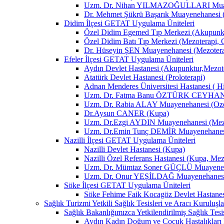
Uzm. Dr. Nihan YILMAZOĞULLARI Muay
Dr. Mehmet Şükrü Başarık Muayenehanesi 
Didim İlçesi GETAT Uygulama Üniteleri
Özel Didim Egemed Tıp Merkezi (Akupunktu
Özel Didim Batı Tıp Merkezi (Mezoterapi, 
Dr. Hüseyin ŞEN Muayenehanesi (Mezotera
Efeler İlçesi GETAT Uygulama Üniteleri
Aydın Devlet Hastanesi (Akupunktur,Mezot
Atatürk Devlet Hastanesi (Proloterapi)
Adnan Menderes Üniversitesi Hastanesi ( H
Uzm. Dr. Fatma Banu ÖZTÜRK CEYHAN M
Uzm. Dr. Rabia ALAY Muayenehanesi (Ozon
Dr.Aysun CANER (Kupa)
Uzm. Dr.Ezgi AYDIN Muayenehanesi (Mezo
Uzm. Dr.Emin Tunç DEMİR Muayenehanesi 
Nazilli İlçesi GETAT Uygulama Üniteleri
Nazilli Devlet Hastanesi (Kupa)
Nazilli Özel Referans Hastanesi (Kupa, Mez
Uzm. Dr. Mümtaz Soner GÜÇLÜ Muayenehan
Uzm. Dr. Onur YEŞİLDAĞ Muayenehanesi 
Söke İlçesi GETAT Uygulama Üniteleri
Söke Fehime Faik Kocagöz Devlet Hastanes
Sağlık Turizmi Yetkili Sağlık Tesisleri ve Aracı Kuruluşla
Sağlık Bakanlığımızca Yetkilendirilmiş Sağlık Tesis
Aydın Kadın Doğum ve Çocuk Hastalıkları 