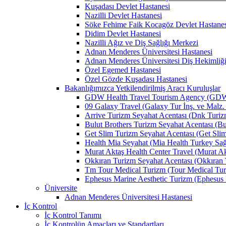
Kuşadası Devlet Hastanesi
Nazilli Devlet Hastanesi
Söke Fehime Faik Kocagöz Devlet Hastanes
Didim Devlet Hastanesi
Nazilli Ağız ve Diş Sağlığı Merkezi
Adnan Menderes Üniversitesi Hastanesi
Adnan Menderes Üniversitesi Diş Hekimliği
Özel Egemed Hastanesi
Özel Gözde Kuşadası Hastanesi
Bakanlığımızca Yetkilendirilmiş Aracı Kuruluşlar
GDW Health Travel Tourism Agency (GDW Car
09 Galaxy Travel (Galaxy Tur İnş. ve Malz. 
Arrive Turizm Seyahat Acentası (Dnk Turizm 
Bulut Brothers Turizm Seyahat Acentası (Bul
Get Slim Turizm Seyahat Acentası (Get Slim 
Health Mia Seyahat (Mia Health Turkey Sağlı
Murat Aktaş Health Center Travel (Murat Akt
Okkıran Turizm Seyahat Acentası (Okkıran T
Tm Tour Medical Turizm (Tour Medical Turi
Ephesus Marine Aesthetic Turizm (Ephesus Ma
Üniversite
Adnan Menderes Üniversitesi Hastanesi
İç Kontrol
İç Kontrol Tanımı
İç Kontrolün Amaçları ve Standartları