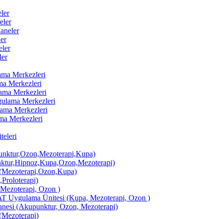
ler
eler
aneler
er
ler
ler
lama Merkezleri
ama Merkezleri
lama Merkezleri
ygulama Merkezleri
ulama Merkezleri
ama Merkezleri
eleri
ktur,Ozon,Mezoterapi,Kupa)
tur,Hipnoz,Kupa,Ozon,Mezoterapi)
Mezoterapi,Ozon,Kupa)
,Proloterapi)
 Mezoterapi, Ozon )
AT Uygulama Ünitesi (Kupa, Mezoterapi, Ozon )
si (Akupunktur, Ozon, Mezoterapi)
Mezoterapi)