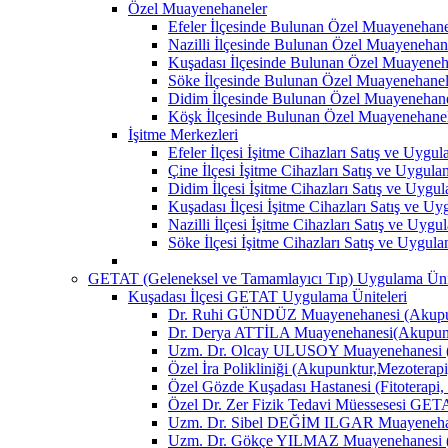
Özel Muayenehaneler
Efeler İlçesinde Bulunan Özel Muayenehane
Nazilli İlçesinde Bulunan Özel Muayenehan
Kuşadası İlçesinde Bulunan Özel Muayeneh
Söke İlçesinde Bulunan Özel Muayenehanel
Didim İlçesinde Bulunan Özel Muayenehane
Köşk İlçesinde Bulunan Özel Muayenehane
İşitme Merkezleri
Efeler İlçesi İşitme Cihazları Satış ve Uygu
Çine İlçesi İşitme Cihazları Satış ve Uygul
Didim İlçesi İşitme Cihazları Satış ve Uygu
Kuşadası İlçesi İşitme Cihazları Satış ve U
Nazilli İlçesi İşitme Cihazları Satış ve Uyg
Söke İlçesi İşitme Cihazları Satış ve Uygul
GETAT (Geleneksel ve Tamamlayıcı Tıp) Uygulama Ünit
Kuşadası İlçesi GETAT Uygulama Üniteleri
Dr. Ruhi GÜNDÜZ Muayenehanesi (Akupun
Dr. Derya ATTİLA Muayenehanesi(Akupunk
Uzm. Dr. Olcay ULUSOY Muayenehanesi (
Özel İra Polikliniği (Akupunktur,Mezoterapi
Özel Gözde Kuşadası Hastanesi (Fitoterapi,
Özel Dr. Zer Fizik Tedavi Müessesesi GET
Uzm. Dr. Sibel DEĞİM ILGAR Muayenehane
Uzm. Dr. Gökçe YILMAZ Muayenehanesi (