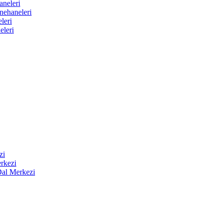
aneleri
nehaneleri
leri
eleri
zi
rkezi
Dal Merkezi