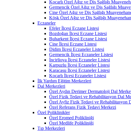
Koçarlı Özel Ağız ve Diş Sağlığı Muayeneh
Germencik Özel Ağız ve Diş Sağlığı Muaye
Çine Özel Ağız ve Diş Sağlığı Muayenehane
Köşk Özel Ağız ve Diş Sağlığı Muayenehan
Eczaneler
Efeler İlçesi Eczane Listesi
Bozdoğan İlçesi Eczane Listesi
Buharkent İlçesi Eczane Listesi
Çine İlçesi Eczane Listesi
Didim İlçesi Eczaneler Listesi
Germencik İlçesi Eczaneler Listesi
İncirliova İlçesi Eczaneler Listesi
Karpuzlu İlçesi Eczaneler Listesi
Karacasu İlçesi Eczaneler Listesi
Koçarlı İlçesi Eczaneler Listesi
İlk Yardım Eğitim Merkezleri
Dal Merkezleri
Özel Aydın Derimer Dermatoloji Dal Merke
Özel Fizik Tedavi ve Rehabilitasyon Dal Me
Özel Ayfiz Fizik Tedavi ve Rehabilitasyon 
Özel Referans Fizik Tedavi Merkezi
Özel Poliklinikler
Özel Eromed Polikliniği
Özel Medlife Polikliniği
Tıp Merkezleri