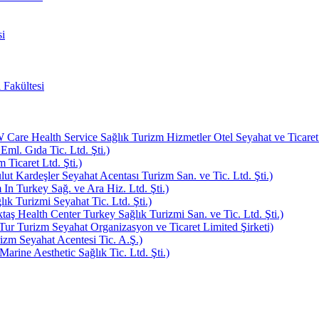
i
 Fakültesi
e Health Service Sağlık Turizm Hizmetler Otel Seyahat ve Ticaret L
Eml. Gıda Tic. Ltd. Şti.)
Ticaret Ltd. Şti.)
ut Kardeşler Seyahat Acentası Turizm San. ve Tic. Ltd. Şti.)
In Turkey Sağ. ve Ara Hiz. Ltd. Şti.)
k Turizmi Seyahat Tic. Ltd. Şti.)
aş Health Center Turkey Sağlık Turizmi San. ve Tic. Ltd. Şti.)
ur Turizm Seyahat Organizasyon ve Ticaret Limited Şirketi)
zm Seyahat Acentesi Tic. A.Ş.)
rine Aesthetic Sağlık Tic. Ltd. Şti.)