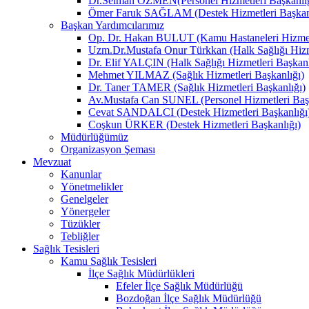
Dr.Selman ÖZMEN(Personel Hizmetleri Başkanlığ
Ömer Faruk SAĞLAM (Destek Hizmetleri Başkanl
Başkan Yardımcılarımız
Op. Dr. Hakan BULUT (Kamu Hastaneleri Hizmetl
Uzm.Dr.Mustafa Onur Türkkan (Halk Sağlığı Hizme
Dr. Elif YALÇIN (Halk Sağlığı Hizmetleri Başkanl
Mehmet YILMAZ (Sağlık Hizmetleri Başkanlığı)
Dr. Taner TAMER (Sağlık Hizmetleri Başkanlığı)
Av.Mustafa Can SUNEL (Personel Hizmetleri Başk
Cevat SANDALCI (Destek Hizmetleri Başkanlığı
Coşkun ÜRKER (Destek Hizmetleri Başkanlığı)
Müdürlüğümüz
Organizasyon Şeması
Mevzuat
Kanunlar
Yönetmelikler
Genelgeler
Yönergeler
Tüzükler
Tebliğler
Sağlık Tesisleri
Kamu Sağlık Tesisleri
İlçe Sağlık Müdürlükleri
Efeler İlçe Sağlık Müdürlüğü
Bozdoğan İlçe Sağlık Müdürlüğü