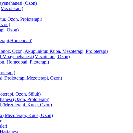
enehanesi (Ozon)
(Mezoterapi)
r, Ozon, Proloterapi)
Ozon)
pi, Ozon)
erapi,Homeopati)
ipnoz, Ozon, Akupunktur, Kupa, Mezoterapi, Proloterapi)
uayenehanesi (Mezoterapi, Ozon)
, Homeopati, Fitoterapi)
terapi)
(Proloterapi,Mezoterapi, Ozon)
oterapi, Ozon, Sülük)
esi (Ozon, Proloterapi)
(Mezoterapi, Kupa, Ozon)
i (Mezoterapi, Kupa, Ozon)
r
leri
Hastanesi