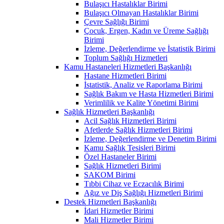
Bulaşıcı Hastalıklar Birimi
Bulaşıcı Olmayan Hastalıklar Birimi
Çevre Sağlığı Birimi
Çocuk, Ergen, Kadın ve Üreme Sağlığı
Birimi
İzleme, Değerlendirme ve İstatistik Birimi
Toplum Sağlığı Hizmetleri
Kamu Hastaneleri Hizmetleri Başkanlığı
Hastane Hizmetleri Birimi
İstatistik, Analiz ve Raporlama Birimi
Sağlık Bakım ve Hasta Hizmetleri Birimi
Verimlilik ve Kalite Yönetimi Birimi
Sağlık Hizmetleri Başkanlığı
Acil Sağlık Hizmetleri Birimi
Afetlerde Sağlık Hizmetleri Birimi
İzleme, Değerlendirme ve Denetim Birimi
Kamu Sağlık Tesisleri Birimi
Özel Hastaneler Birimi
Sağlık Hizmetleri Birimi
SAKOM Birimi
Tıbbi Cihaz ve Eczacılık Birimi
Ağız ve Diş Sağlığı Hizmetleri Birimi
Destek Hizmetleri Başkanlığı
İdari Hizmetler Birimi
Mali Hizmetler Birimi