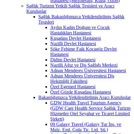
Hastanesi (Mezoterapi, Kupa, Ozon)
Sağlık Turizmi Yetkili Sağlık Tesisleri ve Aracı
Kuruluşlar
Sağlık Bakanlığımızca Yetkilendirilmiş Sağlık
Tesisleri
Aydın Kadın Doğum ve Çocuk
Hastalıkları Hastanesi
Kuşadası Devlet Hastanesi
Nazilli Devlet Hastanesi
Söke Fehime Faik Kocagöz Devlet
Hastanesi
Didim Devlet Hastanesi
Nazilli Ağız ve Diş Sağlığı Merkezi
Adnan Menderes Üniversitesi Hastanesi
Adnan Menderes Üniversitesi Diş
Hekimliği Fakültesi
Özel Egemed Hastanesi
Özel Gözde Kuşadası Hastanesi
Bakanlığımızca Yetkilendirilmiş Aracı Kuruluşlar
GDW Health Travel Tourism Agency
(GDW Care Health Service Sağlık Turizm
Hizmetler Otel Seyahat ve Ticaret Limited
Şirketi)
09 Galaxy Travel (Galaxy Tur İnş. ve
Malz. Eml. Gıda Tic. Ltd. Şti.)