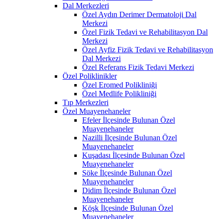
Dal Merkezleri
Özel Aydın Derimer Dermatoloji Dal
Merkezi
Özel Fizik Tedavi ve Rehabilitasyon Dal
Merkezi
Özel Ayfiz Fizik Tedavi ve Rehabilitasyon
Dal Merkezi
Özel Referans Fizik Tedavi Merkezi
Özel Poliklinikler
Özel Eromed Polikliniği
Özel Medlife Polikliniği
Tıp Merkezleri
Özel Muayenehaneler
Efeler İlçesinde Bulunan Özel
Muayenehaneler
Nazilli İlçesinde Bulunan Özel
Muayenehaneler
Kuşadası İlçesinde Bulunan Özel
Muayenehaneler
Söke İlçesinde Bulunan Özel
Muayenehaneler
Didim İlçesinde Bulunan Özel
Muayenehaneler
Köşk İlçesinde Bulunan Özel
Muayenehaneler