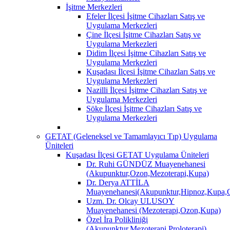
İşitme Merkezleri
Efeler İlçesi İşitme Cihazları Satış ve
Uygulama Merkezleri
Çine İlçesi İşitme Cihazları Satış ve
Uygulama Merkezleri
Didim İlçesi İşitme Cihazları Satış ve
Uygulama Merkezleri
Kuşadası İlçesi İşitme Cihazları Satış ve
Uygulama Merkezleri
Nazilli İlçesi İşitme Cihazları Satış ve
Uygulama Merkezleri
Söke İlçesi İşitme Cihazları Satış ve
Uygulama Merkezleri
GETAT (Geleneksel ve Tamamlayıcı Tıp) Uygulama
Üniteleri
Kuşadası İlçesi GETAT Uygulama Üniteleri
Dr. Ruhi GÜNDÜZ Muayenehanesi
(Akupunktur,Ozon,Mezoterapi,Kupa)
Dr. Derya ATTİLA
Muayenehanesi(Akupunktur,Hipnoz,Kupa,O
Uzm. Dr. Olcay ULUSOY
Muayenehanesi (Mezoterapi,Ozon,Kupa)
Özel İra Polikliniği
(Akupunktur,Mezoterapi,Proloterapi)