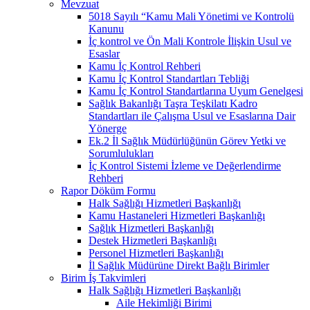
Mevzuat
5018 Sayılı “Kamu Mali Yönetimi ve Kontrolü
Kanunu
İç kontrol ve Ön Mali Kontrole İlişkin Usul ve
Esaslar
Kamu İç Kontrol Rehberi
Kamu İç Kontrol Standartları Tebliği
Kamu İç Kontrol Standartlarına Uyum Genelgesi
Sağlık Bakanlığı Taşra Teşkilatı Kadro
Standartları ile Çalışma Usul ve Esaslarına Dair
Yönerge
Ek.2 İl Sağlık Müdürlüğünün Görev Yetki ve
Sorumlulukları
İç Kontrol Sistemi İzleme ve Değerlendirme
Rehberi
Rapor Döküm Formu
Halk Sağlığı Hizmetleri Başkanlığı
Kamu Hastaneleri Hizmetleri Başkanlığı
Sağlık Hizmetleri Başkanlığı
Destek Hizmetleri Başkanlığı
Personel Hizmetleri Başkanlığı
İl Sağlık Müdürüne Direkt Bağlı Birimler
Birim İş Takvimleri
Halk Sağlığı Hizmetleri Başkanlığı
Aile Hekimliği Birimi