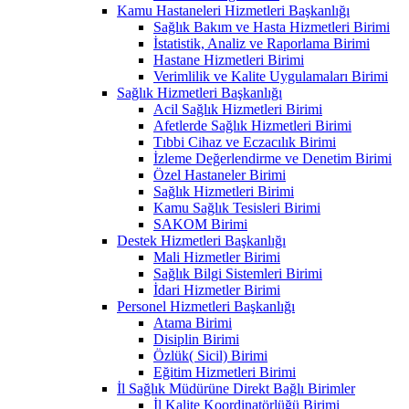
Kamu Hastaneleri Hizmetleri Başkanlığı
Sağlık Bakım ve Hasta Hizmetleri Birimi
İstatistik, Analiz ve Raporlama Birimi
Hastane Hizmetleri Birimi
Verimlilik ve Kalite Uygulamaları Birimi
Sağlık Hizmetleri Başkanlığı
Acil Sağlık Hizmetleri Birimi
Afetlerde Sağlık Hizmetleri Birimi
Tıbbi Cihaz ve Eczacılık Birimi
İzleme Değerlendirme ve Denetim Birimi
Özel Hastaneler Birimi
Sağlık Hizmetleri Birimi
Kamu Sağlık Tesisleri Birimi
SAKOM Birimi
Destek Hizmetleri Başkanlığı
Mali Hizmetler Birimi
Sağlık Bilgi Sistemleri Birimi
İdari Hizmetler Birimi
Personel Hizmetleri Başkanlığı
Atama Birimi
Disiplin Birimi
Özlük( Sicil) Birimi
Eğitim Hizmetleri Birimi
İl Sağlık Müdürüne Direkt Bağlı Birimler
İl Kalite Koordinatörlüğü Birimi