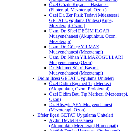
Özel Gözde Kuşadası Hastanesi
(Fitoterapi, Mezoterapi, Ozon )
Özel Dr. Zer Fizik Tedavi Müessesesi
GETAT Uygulama Ünitesi (Kupa,
Mezoterapi, Ozon )
Uzm. Dr. Sibel DEĞİM ILGAR
Muayenehanesi (Akupunktur, Ozon,
Mezoterapi)
Uzm. Dr. Gökçe YILMAZ
Muayenehanesi (Mezoterapi)
Uzm. Dr. Nihan YILMAZOĞULLARI
Muayenehanesi (Ozon)
Dr. Mehmet Şükrü Başarık
Muayenehanesi (Mezoterapi)
Didim İlçesi GETAT Uygulama Üniteleri
Özel Didim Egemed Tıp Merkezi
(Akupunktur, Ozon, Proloterapi)
Özel Didim Batı Tıp Merkezi (Mezoterapi,
Ozon)
Dr. Hüseyin ŞEN Muayenehanesi
(Mezoterapi, Ozon)
Efeler İlçesi GETAT Uygulama Üniteleri
Aydın Devlet Hastanesi
(Akupunktur,Mezoterapi,Homeopati)
Atatürk Devlet Hastanesi (Proloterapi)