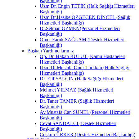
Başkanlığı)
Uzm.Dr. Engin TETİK (Halk Sağlığı Hizmetleri
Başkanlığı)
Uzm.Dr.Hasibe ÖZGEÇEN DİNCEL (Sağlık
Hizmetleri Başkanlığı)
Dr.Selman ÖZMEN(Personel Hizmetleri
Başkanlığı)
Ömer Faruk SAĞLAM (Destek Hizmetleri
Başkanlığı)
Başkan Yardımcılarımız
Op. Dr. Hakan BULUT (Kamu Hastaneleri
Hizmetleri Başkanlığı)
Uzm.Dr.Mustafa Onur Türkkan (Halk Sağlığı
Hizmetleri Başkanlığı)
Dr. Elif YALÇIN (Halk Sağlığı Hizmetleri
Başkanlığı)
Mehmet YILMAZ (Sağlık Hizmetleri
Başkanlığı)
Dr. Taner TAMER (Sağlık Hizmetleri
Başkanlığı)
Av.Mustafa Can SUNEL (Personel Hizmetleri
Başkanlığı)
Cevat SANDALCI (Destek Hizmetleri
Başkanlığı)
Coşkun ÜRKER (Destek Hizmetleri Başkanlığı)