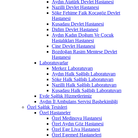
Aydın Atatürk Devlet Hastanesi
Nazilli Devlet Hastanesi
Söke Fehime Faik Kocagöz Devlet
Hastanesi
Kuşadası Devlet Hastanesi
Didim Devlet Hastanesi
Aydın Kadın Doğum Ve Çocuk
Hastalıkları Hastanesi
Çine Devlet Hastanesi
Bozdoğan Rasim Menteşe Devlet
Hastanesi
Laboratuvarlar
Merkez Laboratuvarı
Aydın Halk Sağlığı Laboratuvarı
Söke Halk Sağlığı Laboratuvarı
Nazilli Halk Sağlığı Laboratuvarı
Kuşadası Halk Sağlığı Laboratuvarı
Evde Sağlık Hizmetlerimiz
Aydın İl Ambulans Servisi Başhekimliği
Özel Sağlık Tesisleri
Özel Hastaneler
Özel Medinova Hastanesi
Özel Aydın Göz Hastanesi
Özel Ege Liva Hastanesi
Özel Egemed Hastaneleri