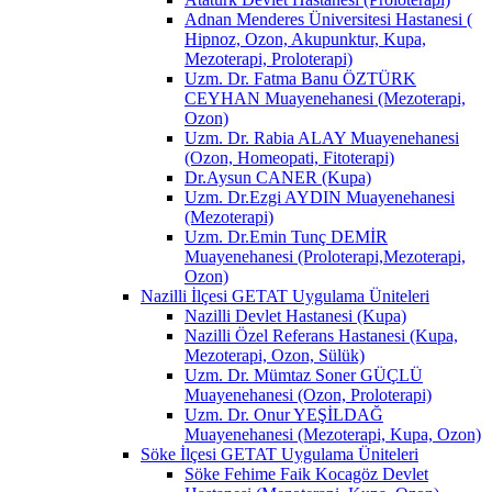
Adnan Menderes Üniversitesi Hastanesi (
Hipnoz, Ozon, Akupunktur, Kupa,
Mezoterapi, Proloterapi)
Uzm. Dr. Fatma Banu ÖZTÜRK
CEYHAN Muayenehanesi (Mezoterapi,
Ozon)
Uzm. Dr. Rabia ALAY Muayenehanesi
(Ozon, Homeopati, Fitoterapi)
Dr.Aysun CANER (Kupa)
Uzm. Dr.Ezgi AYDIN Muayenehanesi
(Mezoterapi)
Uzm. Dr.Emin Tunç DEMİR
Muayenehanesi (Proloterapi,Mezoterapi,
Ozon)
Nazilli İlçesi GETAT Uygulama Üniteleri
Nazilli Devlet Hastanesi (Kupa)
Nazilli Özel Referans Hastanesi (Kupa,
Mezoterapi, Ozon, Sülük)
Uzm. Dr. Mümtaz Soner GÜÇLÜ
Muayenehanesi (Ozon, Proloterapi)
Uzm. Dr. Onur YEŞİLDAĞ
Muayenehanesi (Mezoterapi, Kupa, Ozon)
Söke İlçesi GETAT Uygulama Üniteleri
Söke Fehime Faik Kocagöz Devlet