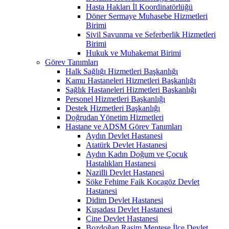
Hasta Hakları İl Koordinatörlüğü
Döner Sermaye Muhasebe Hizmetleri
Birimi
Sivil Savunma ve Seferberlik Hizmetleri
Birimi
Hukuk ve Muhakemat Birimi
Görev Tanımları
Halk Sağlığı Hizmetleri Başkanlığı
Kamu Hastaneleri Hizmetleri Başkanlığı
Sağlık Hastaneleri Hizmetleri Başkanlığı
Personel Hizmetleri Başkanlığı
Destek Hizmetleri Başkanlığı
Doğrudan Yönetim Hizmetleri
Hastane ve ADSM Görev Tanımları
Aydın Devlet Hastanesi
Atatürk Devlet Hastanesi
Aydın Kadın Doğum ve Çocuk
Hastalıkları Hastanesi
Nazilli Devlet Hastanesi
Söke Fehime Faik Kocagöz Devlet
Hastanesi
Didim Devlet Hastanesi
Kuşadası Devlet Hastanesi
Çine Devlet Hastanesi
Bozdoğan Rasim Menteşe İlçe Devlet