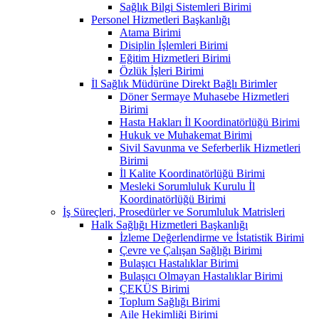
Sağlık Bilgi Sistemleri Birimi
Personel Hizmetleri Başkanlığı
Atama Birimi
Disiplin İşlemleri Birimi
Eğitim Hizmetleri Birimi
Özlük İşleri Birimi
İl Sağlık Müdürüne Direkt Bağlı Birimler
Döner Sermaye Muhasebe Hizmetleri
Birimi
Hasta Hakları İl Koordinatörlüğü Birimi
Hukuk ve Muhakemat Birimi
Sivil Savunma ve Seferberlik Hizmetleri
Birimi
İl Kalite Koordinatörlüğü Birimi
Mesleki Sorumluluk Kurulu İl
Koordinatörlüğü Birimi
İş Süreçleri, Prosedürler ve Sorumluluk Matrisleri
Halk Sağlığı Hizmetleri Başkanlığı
İzleme Değerlendirme ve İstatistik Birimi
Çevre ve Çalışan Sağlığı Birimi
Bulaşıcı Hastalıklar Birimi
Bulaşıcı Olmayan Hastalıklar Birimi
ÇEKÜS Birimi
Toplum Sağlığı Birimi
Aile Hekimliği Birimi