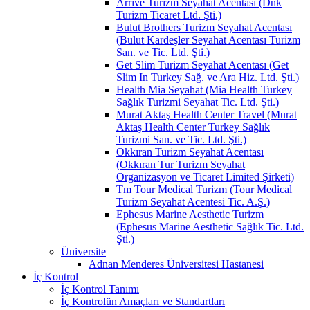
Arrive Turizm Seyahat Acentası (Dnk
Turizm Ticaret Ltd. Şti.)
Bulut Brothers Turizm Seyahat Acentası
(Bulut Kardeşler Seyahat Acentası Turizm
San. ve Tic. Ltd. Şti.)
Get Slim Turizm Seyahat Acentası (Get
Slim In Turkey Sağ. ve Ara Hiz. Ltd. Şti.)
Health Mia Seyahat (Mia Health Turkey
Sağlık Turizmi Seyahat Tic. Ltd. Şti.)
Murat Aktaş Health Center Travel (Murat
Aktaş Health Center Turkey Sağlık
Turizmi San. ve Tic. Ltd. Şti.)
Okkıran Turizm Seyahat Acentası
(Okkıran Tur Turizm Seyahat
Organizasyon ve Ticaret Limited Şirketi)
Tm Tour Medical Turizm (Tour Medical
Turizm Seyahat Acentesi Tic. A.Ş.)
Ephesus Marine Aesthetic Turizm
(Ephesus Marine Aesthetic Sağlık Tic. Ltd.
Şti.)
Üniversite
Adnan Menderes Üniversitesi Hastanesi
İç Kontrol
İç Kontrol Tanımı
İç Kontrolün Amaçları ve Standartları