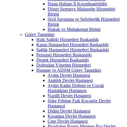
Hasta Hakları İl Koordinatörlüğü
Döner Sermaye Muhasebe Hizmetleri
Birimi
Sivil Savunma ve Seferberlik Hizmetleri
Birimi
Hukuk ve Muhakemat Birimi
Görev Tanımları
Halk Sağlığı Hizmetleri Başkanlığı
Kamu Hastaneleri Hizmetleri Başkanlığı
Sağlık Hastaneleri Hizmetleri Başkanlığı
Personel Hizmetleri Başkanlığı
Destek Hizmetleri Başkanlığı
Doğrudan Yönetim Hizmetleri
Hastane ve ADSM Görev Tanımları
Aydın Devlet Hastanesi
Atatürk Devlet Hastanesi
Aydın Kadın Doğum ve Çocuk
Hastalıkları Hastanesi
Nazilli Devlet Hastanesi
Söke Fehime Faik Kocagöz Devlet
Hastanesi
Didim Devlet Hastanesi
Kuşadası Devlet Hastanesi
Çine Devlet Hastanesi
Bozdoğan Rasim Menteşe İlçe Devlet