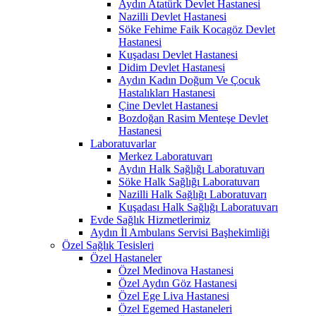
Aydın Atatürk Devlet Hastanesi
Nazilli Devlet Hastanesi
Söke Fehime Faik Kocagöz Devlet
Hastanesi
Kuşadası Devlet Hastanesi
Didim Devlet Hastanesi
Aydın Kadın Doğum Ve Çocuk
Hastalıkları Hastanesi
Çine Devlet Hastanesi
Bozdoğan Rasim Menteşe Devlet
Hastanesi
Laboratuvarlar
Merkez Laboratuvarı
Aydın Halk Sağlığı Laboratuvarı
Söke Halk Sağlığı Laboratuvarı
Nazilli Halk Sağlığı Laboratuvarı
Kuşadası Halk Sağlığı Laboratuvarı
Evde Sağlık Hizmetlerimiz
Aydın İl Ambulans Servisi Başhekimliği
Özel Sağlık Tesisleri
Özel Hastaneler
Özel Medinova Hastanesi
Özel Aydın Göz Hastanesi
Özel Ege Liva Hastanesi
Özel Egemed Hastaneleri