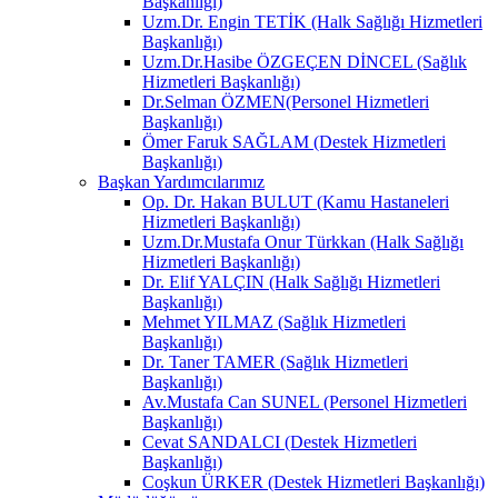
Başkanlığı)
Uzm.Dr. Engin TETİK (Halk Sağlığı Hizmetleri
Başkanlığı)
Uzm.Dr.Hasibe ÖZGEÇEN DİNCEL (Sağlık
Hizmetleri Başkanlığı)
Dr.Selman ÖZMEN(Personel Hizmetleri
Başkanlığı)
Ömer Faruk SAĞLAM (Destek Hizmetleri
Başkanlığı)
Başkan Yardımcılarımız
Op. Dr. Hakan BULUT (Kamu Hastaneleri
Hizmetleri Başkanlığı)
Uzm.Dr.Mustafa Onur Türkkan (Halk Sağlığı
Hizmetleri Başkanlığı)
Dr. Elif YALÇIN (Halk Sağlığı Hizmetleri
Başkanlığı)
Mehmet YILMAZ (Sağlık Hizmetleri
Başkanlığı)
Dr. Taner TAMER (Sağlık Hizmetleri
Başkanlığı)
Av.Mustafa Can SUNEL (Personel Hizmetleri
Başkanlığı)
Cevat SANDALCI (Destek Hizmetleri
Başkanlığı)
Coşkun ÜRKER (Destek Hizmetleri Başkanlığı)