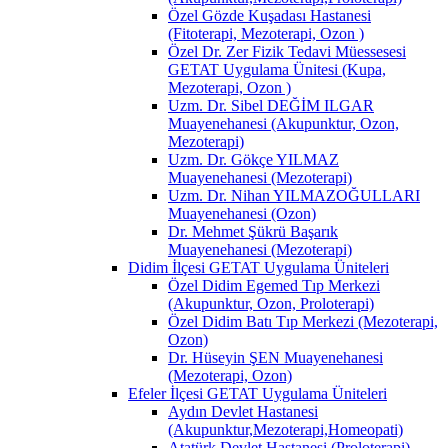
Özel Gözde Kuşadası Hastanesi
(Fitoterapi, Mezoterapi, Ozon )
Özel Dr. Zer Fizik Tedavi Müessesesi
GETAT Uygulama Ünitesi (Kupa,
Mezoterapi, Ozon )
Uzm. Dr. Sibel DEĞİM ILGAR
Muayenehanesi (Akupunktur, Ozon,
Mezoterapi)
Uzm. Dr. Gökçe YILMAZ
Muayenehanesi (Mezoterapi)
Uzm. Dr. Nihan YILMAZOĞULLARI
Muayenehanesi (Ozon)
Dr. Mehmet Şükrü Başarık
Muayenehanesi (Mezoterapi)
Didim İlçesi GETAT Uygulama Üniteleri
Özel Didim Egemed Tıp Merkezi
(Akupunktur, Ozon, Proloterapi)
Özel Didim Batı Tıp Merkezi (Mezoterapi,
Ozon)
Dr. Hüseyin ŞEN Muayenehanesi
(Mezoterapi, Ozon)
Efeler İlçesi GETAT Uygulama Üniteleri
Aydın Devlet Hastanesi
(Akupunktur,Mezoterapi,Homeopati)
Atatürk Devlet Hastanesi (Proloterapi)