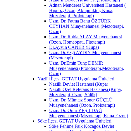
Adnan Menderes Üniversitesi Hastanesi (
Hipnoz, Ozon, Akupunktur, Kupa,
Mezoterapi, Proloterapi)
Uzm. Dr. Fatma Banu ÖZTÜRK
CEYHAN Muayenehanesi (Mezoterapi,
Ozon)
Uzm. Dr. Rabia ALAY Muayenehanesi
(Ozon, Homeopati, Fitoterapi)
Dr.Aysun CANER (Kupa)
Uzm. Dr.Ezgi AYDIN Muayenehanesi
(Mezoterapi)
Uzm. Dr.Emin Tunç DEMİR
Muayenehanesi (Proloterapi,Mezoterapi,
Ozon)
Nazilli İlçesi GETAT Uygulama Üniteleri
Nazilli Devlet Hastanesi (Kupa)
Nazilli Özel Referans Hastanesi (Kupa,
Mezoterapi, Ozon, Sülük)
Uzm. Dr. Mümtaz Soner GÜÇLÜ
Muayenehanesi (Ozon, Proloterapi)
Uzm. Dr. Onur YEŞİLDAĞ
Muayenehanesi (Mezoterapi, Kupa, Ozon)
Söke İlçesi GETAT Uygulama Üniteleri
Söke Fehime Faik Kocagöz Devlet