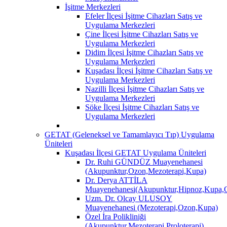
İşitme Merkezleri
Efeler İlçesi İşitme Cihazları Satış ve
Uygulama Merkezleri
Çine İlçesi İşitme Cihazları Satış ve
Uygulama Merkezleri
Didim İlçesi İşitme Cihazları Satış ve
Uygulama Merkezleri
Kuşadası İlçesi İşitme Cihazları Satış ve
Uygulama Merkezleri
Nazilli İlçesi İşitme Cihazları Satış ve
Uygulama Merkezleri
Söke İlçesi İşitme Cihazları Satış ve
Uygulama Merkezleri
GETAT (Geleneksel ve Tamamlayıcı Tıp) Uygulama
Üniteleri
Kuşadası İlçesi GETAT Uygulama Üniteleri
Dr. Ruhi GÜNDÜZ Muayenehanesi
(Akupunktur,Ozon,Mezoterapi,Kupa)
Dr. Derya ATTİLA
Muayenehanesi(Akupunktur,Hipnoz,Kupa,O
Uzm. Dr. Olcay ULUSOY
Muayenehanesi (Mezoterapi,Ozon,Kupa)
Özel İra Polikliniği
(Akupunktur,Mezoterapi,Proloterapi)