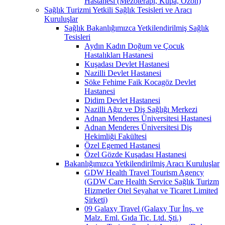
Hastanesi (Mezoterapi, Kupa, Ozon)
Sağlık Turizmi Yetkili Sağlık Tesisleri ve Aracı
Kuruluşlar
Sağlık Bakanlığımızca Yetkilendirilmiş Sağlık
Tesisleri
Aydın Kadın Doğum ve Çocuk
Hastalıkları Hastanesi
Kuşadası Devlet Hastanesi
Nazilli Devlet Hastanesi
Söke Fehime Faik Kocagöz Devlet
Hastanesi
Didim Devlet Hastanesi
Nazilli Ağız ve Diş Sağlığı Merkezi
Adnan Menderes Üniversitesi Hastanesi
Adnan Menderes Üniversitesi Diş
Hekimliği Fakültesi
Özel Egemed Hastanesi
Özel Gözde Kuşadası Hastanesi
Bakanlığımızca Yetkilendirilmiş Aracı Kuruluşlar
GDW Health Travel Tourism Agency
(GDW Care Health Service Sağlık Turizm
Hizmetler Otel Seyahat ve Ticaret Limited
Şirketi)
09 Galaxy Travel (Galaxy Tur İnş. ve
Malz. Eml. Gıda Tic. Ltd. Şti.)