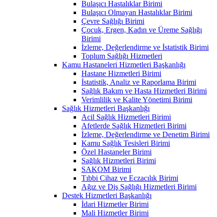
Bulaşıcı Hastalıklar Birimi
Bulaşıcı Olmayan Hastalıklar Birimi
Çevre Sağlığı Birimi
Çocuk, Ergen, Kadın ve Üreme Sağlığı
Birimi
İzleme, Değerlendirme ve İstatistik Birimi
Toplum Sağlığı Hizmetleri
Kamu Hastaneleri Hizmetleri Başkanlığı
Hastane Hizmetleri Birimi
İstatistik, Analiz ve Raporlama Birimi
Sağlık Bakım ve Hasta Hizmetleri Birimi
Verimlilik ve Kalite Yönetimi Birimi
Sağlık Hizmetleri Başkanlığı
Acil Sağlık Hizmetleri Birimi
Afetlerde Sağlık Hizmetleri Birimi
İzleme, Değerlendirme ve Denetim Birimi
Kamu Sağlık Tesisleri Birimi
Özel Hastaneler Birimi
Sağlık Hizmetleri Birimi
SAKOM Birimi
Tıbbi Cihaz ve Eczacılık Birimi
Ağız ve Diş Sağlığı Hizmetleri Birimi
Destek Hizmetleri Başkanlığı
İdari Hizmetler Birimi
Mali Hizmetler Birimi