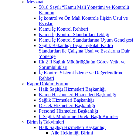
Mevzuat
5018 Sayılı “Kamu Mali Yönetimi ve Kontrolü
Kanunu
İç kontrol ve Ön Mali Kontrole İlişkin Usul ve
Esaslar
Kamu İç Kontrol Rehberi
Kamu İç Kontrol Standartları Tebliği
Kamu İç Kontrol Standartlarına Uyum Genelgesi
Sağlık Bakanlığı Taşra Teşkilatı Kadro
Standartları ile Çalışma Usul ve Esaslarına Dair
Yönerge
Ek.2 İl Sağlık Müdürlüğünün Görev Yetki ve
Sorumlulukları
İç Kontrol Sistemi İzleme ve Değerlendirme
Rehberi
Rapor Döküm Formu
Halk Sağlığı Hizmetleri Başkanlığı
Kamu Hastaneleri Hizmetleri Başkanlığı
Sağlık Hizmetleri Başkanlığı
Destek Hizmetleri Başkanlığı
Personel Hizmetleri Başkanlığı
İl Sağlık Müdürüne Direkt Bağlı Birimler
Birim İş Takvimleri
Halk Sağlığı Hizmetleri Başkanlığı
Aile Hekimliği Birimi