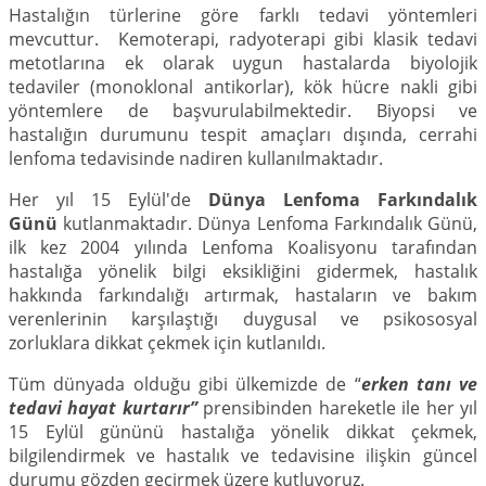
Hastalığın türlerine göre farklı tedavi yöntemleri
mevcuttur. Kemoterapi, radyoterapi gibi klasik tedavi
metotlarına ek olarak uygun hastalarda biyolojik
tedaviler (monoklonal antikorlar), kök hücre nakli gibi
yöntemlere de başvurulabilmektedir. Biyopsi ve
hastalığın durumunu tespit amaçları dışında, cerrahi
lenfoma tedavisinde nadiren kullanılmaktadır.
Her yıl 15 Eylül'de
Dünya Lenfoma Farkındalık
Günü
kutlanmaktadır. Dünya Lenfoma Farkındalık Günü,
ilk kez 2004 yılında Lenfoma Koalisyonu tarafından
hastalığa yönelik bilgi eksikliğini gidermek, hastalık
hakkında farkındalığı artırmak, hastaların ve bakım
verenlerinin karşılaştığı duygusal ve psikososyal
zorluklara dikkat çekmek için kutlanıldı.
Tüm dünyada olduğu gibi ülkemizde de “
erken tanı ve
tedavi hayat kurtarır”
prensibinden hareketle ile her yıl
15 Eylül gününü hastalığa yönelik dikkat çekmek,
bilgilendirmek ve hastalık ve tedavisine ilişkin güncel
durumu gözden geçirmek üzere kutluyoruz.