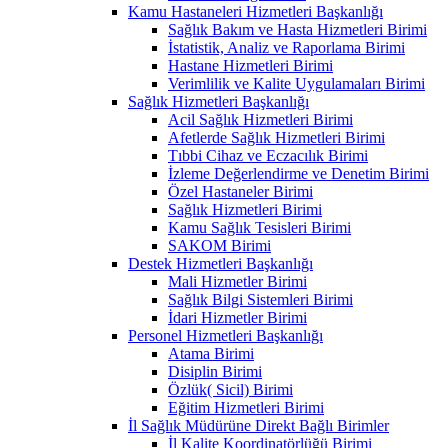
Kamu Hastaneleri Hizmetleri Başkanlığı
Sağlık Bakım ve Hasta Hizmetleri Birimi
İstatistik, Analiz ve Raporlama Birimi
Hastane Hizmetleri Birimi
Verimlilik ve Kalite Uygulamaları Birimi
Sağlık Hizmetleri Başkanlığı
Acil Sağlık Hizmetleri Birimi
Afetlerde Sağlık Hizmetleri Birimi
Tıbbi Cihaz ve Eczacılık Birimi
İzleme Değerlendirme ve Denetim Birimi
Özel Hastaneler Birimi
Sağlık Hizmetleri Birimi
Kamu Sağlık Tesisleri Birimi
SAKOM Birimi
Destek Hizmetleri Başkanlığı
Mali Hizmetler Birimi
Sağlık Bilgi Sistemleri Birimi
İdari Hizmetler Birimi
Personel Hizmetleri Başkanlığı
Atama Birimi
Disiplin Birimi
Özlük( Sicil) Birimi
Eğitim Hizmetleri Birimi
İl Sağlık Müdürüne Direkt Bağlı Birimler
İl Kalite Koordinatörlüğü Birimi