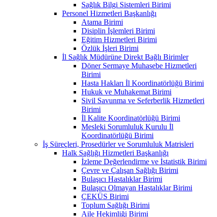
Sağlık Bilgi Sistemleri Birimi
Personel Hizmetleri Başkanlığı
Atama Birimi
Disiplin İşlemleri Birimi
Eğitim Hizmetleri Birimi
Özlük İşleri Birimi
İl Sağlık Müdürüne Direkt Bağlı Birimler
Döner Sermaye Muhasebe Hizmetleri
Birimi
Hasta Hakları İl Koordinatörlüğü Birimi
Hukuk ve Muhakemat Birimi
Sivil Savunma ve Seferberlik Hizmetleri
Birimi
İl Kalite Koordinatörlüğü Birimi
Mesleki Sorumluluk Kurulu İl
Koordinatörlüğü Birimi
İş Süreçleri, Prosedürler ve Sorumluluk Matrisleri
Halk Sağlığı Hizmetleri Başkanlığı
İzleme Değerlendirme ve İstatistik Birimi
Çevre ve Çalışan Sağlığı Birimi
Bulaşıcı Hastalıklar Birimi
Bulaşıcı Olmayan Hastalıklar Birimi
ÇEKÜS Birimi
Toplum Sağlığı Birimi
Aile Hekimliği Birimi