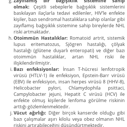
Zayıflamış bir bağışıklık sistemine sahip
olmak:
Çeşitli sebeplerle bağışıklık sistemlerini
baskılayan ilaçlarla tedavi edilenler, HIV’le enfekte
kişiler, bazı sendromal hastalıklara sahip olanlar gibi
zayıflamış bağışıklık sistemine sahip bireylerde NHL
riski artmaktadır.
Otoimmün Hastalıklar:
Romatoid artrit, sistemik
lupus eritematozus, Sjögren hastalığı, çölyak
hastalığı (glütene duyarlı enteropati) ve diğer bazı
otoimmün hastalıklar, artan NHL riski ile
ilişkilendirilmiştir.
Bazı enfeksiyonlar:
İnsan T-hücresi lenfotropik
virüsü (HTLV-1) ile enfeksiyon, Epstein-Barr virüsü
(EBV) ile enfeksiyon, insan herpes virüsü 8 (HHV-8),
Helicobacter pylori, Chlamydophila psittaci,
Campylobacter jejuni, Hepatit C virüsü (HCV) ile
enfekte olmuş kişilerde lenfoma görülme riskinin
arttığı gözlemlenmektedir.
Vücut ağırlığı:
Diğer birçok kanserde olduğu gibi
bazı çalışmalar aşırı kilolu veya obez olmanın NHL
riskini artırabileceğini düşündürtmektedir.