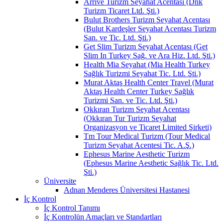
Arrive Turizm Seyahat Acentası (Dnk
Turizm Ticaret Ltd. Şti.)
Bulut Brothers Turizm Seyahat Acentası
(Bulut Kardeşler Seyahat Acentası Turizm
San. ve Tic. Ltd. Şti.)
Get Slim Turizm Seyahat Acentası (Get
Slim In Turkey Sağ. ve Ara Hiz. Ltd. Şti.)
Health Mia Seyahat (Mia Health Turkey
Sağlık Turizmi Seyahat Tic. Ltd. Şti.)
Murat Aktaş Health Center Travel (Murat
Aktaş Health Center Turkey Sağlık
Turizmi San. ve Tic. Ltd. Şti.)
Okkıran Turizm Seyahat Acentası
(Okkıran Tur Turizm Seyahat
Organizasyon ve Ticaret Limited Şirketi)
Tm Tour Medical Turizm (Tour Medical
Turizm Seyahat Acentesi Tic. A.Ş.)
Ephesus Marine Aesthetic Turizm
(Ephesus Marine Aesthetic Sağlık Tic. Ltd.
Şti.)
Üniversite
Adnan Menderes Üniversitesi Hastanesi
İç Kontrol
İç Kontrol Tanımı
İç Kontrolün Amaçları ve Standartları