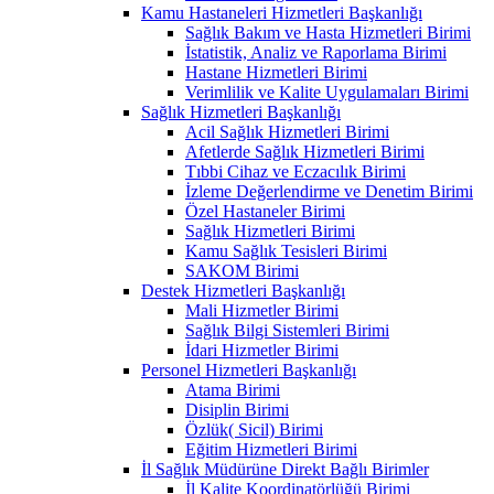
Kamu Hastaneleri Hizmetleri Başkanlığı
Sağlık Bakım ve Hasta Hizmetleri Birimi
İstatistik, Analiz ve Raporlama Birimi
Hastane Hizmetleri Birimi
Verimlilik ve Kalite Uygulamaları Birimi
Sağlık Hizmetleri Başkanlığı
Acil Sağlık Hizmetleri Birimi
Afetlerde Sağlık Hizmetleri Birimi
Tıbbi Cihaz ve Eczacılık Birimi
İzleme Değerlendirme ve Denetim Birimi
Özel Hastaneler Birimi
Sağlık Hizmetleri Birimi
Kamu Sağlık Tesisleri Birimi
SAKOM Birimi
Destek Hizmetleri Başkanlığı
Mali Hizmetler Birimi
Sağlık Bilgi Sistemleri Birimi
İdari Hizmetler Birimi
Personel Hizmetleri Başkanlığı
Atama Birimi
Disiplin Birimi
Özlük( Sicil) Birimi
Eğitim Hizmetleri Birimi
İl Sağlık Müdürüne Direkt Bağlı Birimler
İl Kalite Koordinatörlüğü Birimi