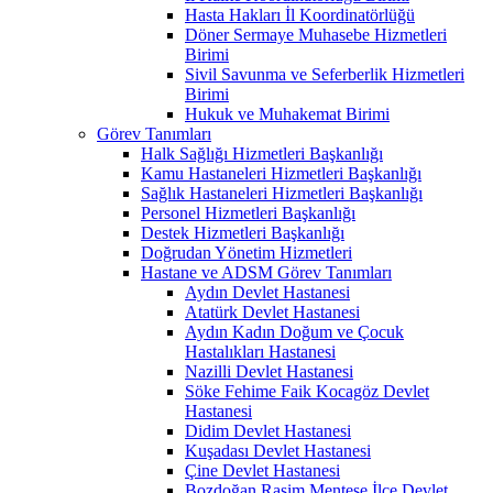
Hasta Hakları İl Koordinatörlüğü
Döner Sermaye Muhasebe Hizmetleri
Birimi
Sivil Savunma ve Seferberlik Hizmetleri
Birimi
Hukuk ve Muhakemat Birimi
Görev Tanımları
Halk Sağlığı Hizmetleri Başkanlığı
Kamu Hastaneleri Hizmetleri Başkanlığı
Sağlık Hastaneleri Hizmetleri Başkanlığı
Personel Hizmetleri Başkanlığı
Destek Hizmetleri Başkanlığı
Doğrudan Yönetim Hizmetleri
Hastane ve ADSM Görev Tanımları
Aydın Devlet Hastanesi
Atatürk Devlet Hastanesi
Aydın Kadın Doğum ve Çocuk
Hastalıkları Hastanesi
Nazilli Devlet Hastanesi
Söke Fehime Faik Kocagöz Devlet
Hastanesi
Didim Devlet Hastanesi
Kuşadası Devlet Hastanesi
Çine Devlet Hastanesi
Bozdoğan Rasim Menteşe İlçe Devlet