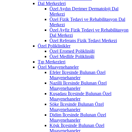
Dal Merkezleri
Özel Aydın Derimer Dermatoloji Dal
Merkezi
Özel Fizik Tedavi ve Rehabilitasyon Dal
Merkezi
Özel Ayfiz Fizik Tedavi ve Rehabilitasyon
Dal Merkezi
Özel Referans Fizik Tedavi Merkezi
Özel Poliklinikler
Özel Eromed Polikliniği
Özel Medlife Polikliniği
Tıp Merkezleri
Özel Muayenehaneler
Efeler İlçesinde Bulunan Özel
Muayenehaneler
Nazilli İlçesinde Bulunan Özel
Muayenehaneler
Kuşadası İlçesinde Bulunan Özel
Muayenehaneler
Söke İlçesinde Bulunan Özel
Muayenehaneler
Didim İlçesinde Bulunan Özel
Muayenehaneler
Köşk İlçesinde Bulunan Özel
Muayenehaneler