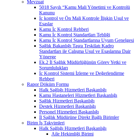
Mevzuat
5018 Sayılı “Kamu Mali Yönetimi ve Kontrolü
Kanunu
İç kontrol ve Ön Mali Kontrole İlişkin Usul ve
Esaslar
Kamu İç Kontrol Rehberi
Kamu İç Kontrol Standartları Tebliği
Kamu İç Kontrol Standartlarına Uyum Genelgesi
Sağlık Bakanlığı Taşra Teşkilatı Kadro
Standartları ile Çalışma Usul ve Esaslarına Dair
Yönerge
Ek.2 İl Sağlık Müdürlüğünün Görev Yetki ve
Sorumlulukları
İç Kontrol Sistemi İzleme ve Değerlendirme
Rehberi
Rapor Döküm Formu
Halk Sağlığı Hizmetleri Başkanlığı
Kamu Hastaneleri Hizmetleri Başkanlığı
Sağlık Hizmetleri Başkanlığı
Destek Hizmetleri Başkanlığı
Personel Hizmetleri Başkanlığı
İl Sağlık Müdürüne Direkt Bağlı Birimler
Birim İş Takvimleri
Halk Sağlığı Hizmetleri Başkanlığı
Aile Hekimliği Birimi