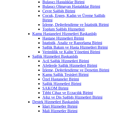
Bulaşıcı Hastalıklar Birimi
Bulaşıcı Olmayan Hastalıklar Birimi
Çevre Sağlığı Birimi
Çocuk, Ergen, Kadın ve Üreme Sağlığı
Birimi
İzleme, Değerlendirme ve İstatistik Birimi
Toplum Sağlığı Hizmetleri
Kamu Hastaneleri Hizmetleri Başkanlığı
Hastane Hizmetleri Birimi
İstatistik, Analiz ve Raporlama Birimi
Sağlık Bakım ve Hasta Hizmetleri Birimi
Verimlilik ve Kalite Yönetimi Birimi
Sağlık Hizmetleri Başkanlığı
Acil Sağlık Hizmetleri Birimi
Afetlerde Sağlık Hizmetleri Birimi
İzleme, Değerlendirme ve Denetim Birimi
Kamu Sağlık Tesisleri Birimi
Özel Hastaneler Birimi
Sağlık Hizmetleri Birimi
SAKOM Birimi
Tıbbi Cihaz ve Eczacılık Birimi
Ağız ve Diş Sağlığı Hizmetleri Birimi
Destek Hizmetleri Başkanlığı
İdari Hizmetler Birimi
Mali Hizmetler Birimi