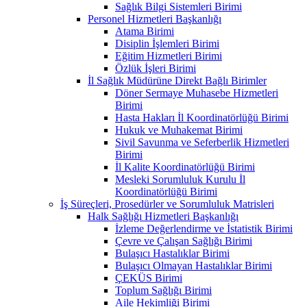
Sağlık Bilgi Sistemleri Birimi
Personel Hizmetleri Başkanlığı
Atama Birimi
Disiplin İşlemleri Birimi
Eğitim Hizmetleri Birimi
Özlük İşleri Birimi
İl Sağlık Müdürüne Direkt Bağlı Birimler
Döner Sermaye Muhasebe Hizmetleri
Birimi
Hasta Hakları İl Koordinatörlüğü Birimi
Hukuk ve Muhakemat Birimi
Sivil Savunma ve Seferberlik Hizmetleri
Birimi
İl Kalite Koordinatörlüğü Birimi
Mesleki Sorumluluk Kurulu İl
Koordinatörlüğü Birimi
İş Süreçleri, Prosedürler ve Sorumluluk Matrisleri
Halk Sağlığı Hizmetleri Başkanlığı
İzleme Değerlendirme ve İstatistik Birimi
Çevre ve Çalışan Sağlığı Birimi
Bulaşıcı Hastalıklar Birimi
Bulaşıcı Olmayan Hastalıklar Birimi
ÇEKÜS Birimi
Toplum Sağlığı Birimi
Aile Hekimliği Birimi