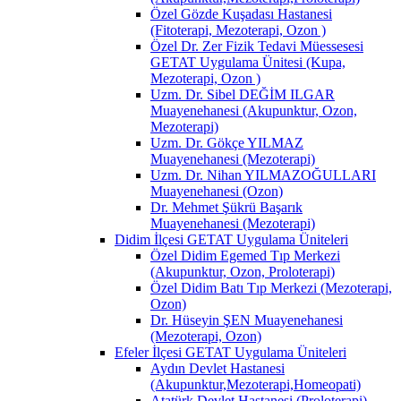
Özel Gözde Kuşadası Hastanesi
(Fitoterapi, Mezoterapi, Ozon )
Özel Dr. Zer Fizik Tedavi Müessesesi
GETAT Uygulama Ünitesi (Kupa,
Mezoterapi, Ozon )
Uzm. Dr. Sibel DEĞİM ILGAR
Muayenehanesi (Akupunktur, Ozon,
Mezoterapi)
Uzm. Dr. Gökçe YILMAZ
Muayenehanesi (Mezoterapi)
Uzm. Dr. Nihan YILMAZOĞULLARI
Muayenehanesi (Ozon)
Dr. Mehmet Şükrü Başarık
Muayenehanesi (Mezoterapi)
Didim İlçesi GETAT Uygulama Üniteleri
Özel Didim Egemed Tıp Merkezi
(Akupunktur, Ozon, Proloterapi)
Özel Didim Batı Tıp Merkezi (Mezoterapi,
Ozon)
Dr. Hüseyin ŞEN Muayenehanesi
(Mezoterapi, Ozon)
Efeler İlçesi GETAT Uygulama Üniteleri
Aydın Devlet Hastanesi
(Akupunktur,Mezoterapi,Homeopati)
Atatürk Devlet Hastanesi (Proloterapi)