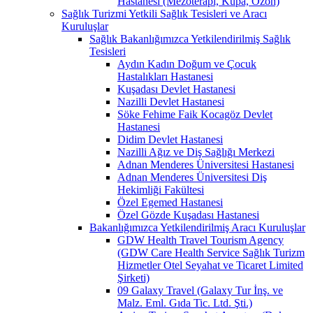
Hastanesi (Mezoterapi, Kupa, Ozon)
Sağlık Turizmi Yetkili Sağlık Tesisleri ve Aracı
Kuruluşlar
Sağlık Bakanlığımızca Yetkilendirilmiş Sağlık
Tesisleri
Aydın Kadın Doğum ve Çocuk
Hastalıkları Hastanesi
Kuşadası Devlet Hastanesi
Nazilli Devlet Hastanesi
Söke Fehime Faik Kocagöz Devlet
Hastanesi
Didim Devlet Hastanesi
Nazilli Ağız ve Diş Sağlığı Merkezi
Adnan Menderes Üniversitesi Hastanesi
Adnan Menderes Üniversitesi Diş
Hekimliği Fakültesi
Özel Egemed Hastanesi
Özel Gözde Kuşadası Hastanesi
Bakanlığımızca Yetkilendirilmiş Aracı Kuruluşlar
GDW Health Travel Tourism Agency
(GDW Care Health Service Sağlık Turizm
Hizmetler Otel Seyahat ve Ticaret Limited
Şirketi)
09 Galaxy Travel (Galaxy Tur İnş. ve
Malz. Eml. Gıda Tic. Ltd. Şti.)