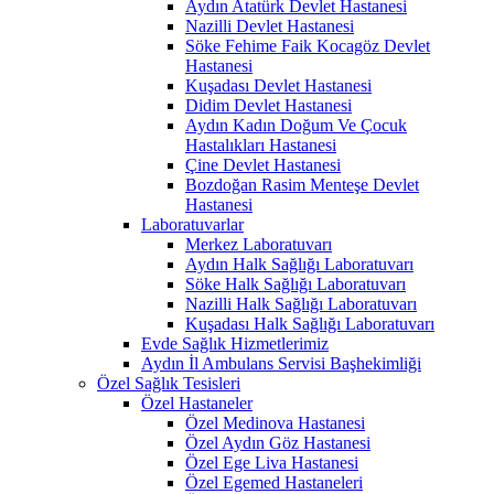
Aydın Atatürk Devlet Hastanesi
Nazilli Devlet Hastanesi
Söke Fehime Faik Kocagöz Devlet
Hastanesi
Kuşadası Devlet Hastanesi
Didim Devlet Hastanesi
Aydın Kadın Doğum Ve Çocuk
Hastalıkları Hastanesi
Çine Devlet Hastanesi
Bozdoğan Rasim Menteşe Devlet
Hastanesi
Laboratuvarlar
Merkez Laboratuvarı
Aydın Halk Sağlığı Laboratuvarı
Söke Halk Sağlığı Laboratuvarı
Nazilli Halk Sağlığı Laboratuvarı
Kuşadası Halk Sağlığı Laboratuvarı
Evde Sağlık Hizmetlerimiz
Aydın İl Ambulans Servisi Başhekimliği
Özel Sağlık Tesisleri
Özel Hastaneler
Özel Medinova Hastanesi
Özel Aydın Göz Hastanesi
Özel Ege Liva Hastanesi
Özel Egemed Hastaneleri