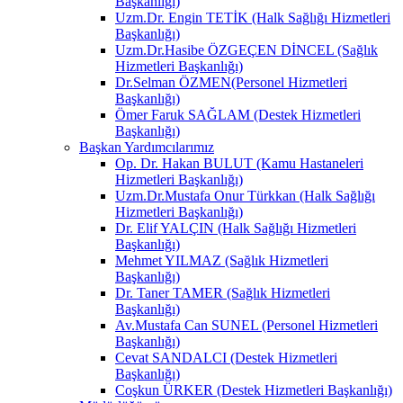
Başkanlığı)
Uzm.Dr. Engin TETİK (Halk Sağlığı Hizmetleri
Başkanlığı)
Uzm.Dr.Hasibe ÖZGEÇEN DİNCEL (Sağlık
Hizmetleri Başkanlığı)
Dr.Selman ÖZMEN(Personel Hizmetleri
Başkanlığı)
Ömer Faruk SAĞLAM (Destek Hizmetleri
Başkanlığı)
Başkan Yardımcılarımız
Op. Dr. Hakan BULUT (Kamu Hastaneleri
Hizmetleri Başkanlığı)
Uzm.Dr.Mustafa Onur Türkkan (Halk Sağlığı
Hizmetleri Başkanlığı)
Dr. Elif YALÇIN (Halk Sağlığı Hizmetleri
Başkanlığı)
Mehmet YILMAZ (Sağlık Hizmetleri
Başkanlığı)
Dr. Taner TAMER (Sağlık Hizmetleri
Başkanlığı)
Av.Mustafa Can SUNEL (Personel Hizmetleri
Başkanlığı)
Cevat SANDALCI (Destek Hizmetleri
Başkanlığı)
Coşkun ÜRKER (Destek Hizmetleri Başkanlığı)