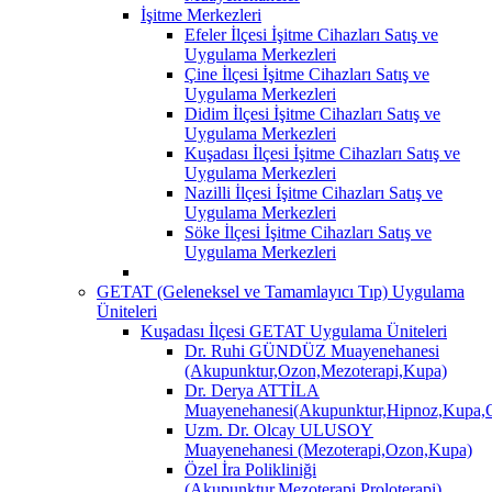
İşitme Merkezleri
Efeler İlçesi İşitme Cihazları Satış ve
Uygulama Merkezleri
Çine İlçesi İşitme Cihazları Satış ve
Uygulama Merkezleri
Didim İlçesi İşitme Cihazları Satış ve
Uygulama Merkezleri
Kuşadası İlçesi İşitme Cihazları Satış ve
Uygulama Merkezleri
Nazilli İlçesi İşitme Cihazları Satış ve
Uygulama Merkezleri
Söke İlçesi İşitme Cihazları Satış ve
Uygulama Merkezleri
GETAT (Geleneksel ve Tamamlayıcı Tıp) Uygulama
Üniteleri
Kuşadası İlçesi GETAT Uygulama Üniteleri
Dr. Ruhi GÜNDÜZ Muayenehanesi
(Akupunktur,Ozon,Mezoterapi,Kupa)
Dr. Derya ATTİLA
Muayenehanesi(Akupunktur,Hipnoz,Kupa,O
Uzm. Dr. Olcay ULUSOY
Muayenehanesi (Mezoterapi,Ozon,Kupa)
Özel İra Polikliniği
(Akupunktur,Mezoterapi,Proloterapi)