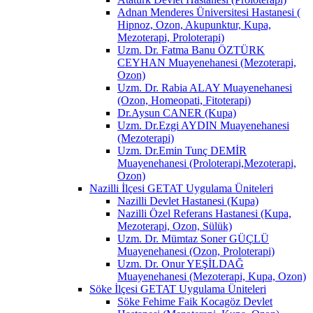
Adnan Menderes Üniversitesi Hastanesi (
Hipnoz, Ozon, Akupunktur, Kupa,
Mezoterapi, Proloterapi)
Uzm. Dr. Fatma Banu ÖZTÜRK
CEYHAN Muayenehanesi (Mezoterapi,
Ozon)
Uzm. Dr. Rabia ALAY Muayenehanesi
(Ozon, Homeopati, Fitoterapi)
Dr.Aysun CANER (Kupa)
Uzm. Dr.Ezgi AYDIN Muayenehanesi
(Mezoterapi)
Uzm. Dr.Emin Tunç DEMİR
Muayenehanesi (Proloterapi,Mezoterapi,
Ozon)
Nazilli İlçesi GETAT Uygulama Üniteleri
Nazilli Devlet Hastanesi (Kupa)
Nazilli Özel Referans Hastanesi (Kupa,
Mezoterapi, Ozon, Sülük)
Uzm. Dr. Mümtaz Soner GÜÇLÜ
Muayenehanesi (Ozon, Proloterapi)
Uzm. Dr. Onur YEŞİLDAĞ
Muayenehanesi (Mezoterapi, Kupa, Ozon)
Söke İlçesi GETAT Uygulama Üniteleri
Söke Fehime Faik Kocagöz Devlet