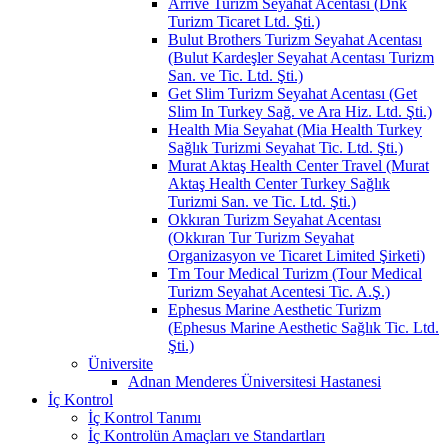
Arrive Turizm Seyahat Acentası (Dnk
Turizm Ticaret Ltd. Şti.)
Bulut Brothers Turizm Seyahat Acentası
(Bulut Kardeşler Seyahat Acentası Turizm
San. ve Tic. Ltd. Şti.)
Get Slim Turizm Seyahat Acentası (Get
Slim In Turkey Sağ. ve Ara Hiz. Ltd. Şti.)
Health Mia Seyahat (Mia Health Turkey
Sağlık Turizmi Seyahat Tic. Ltd. Şti.)
Murat Aktaş Health Center Travel (Murat
Aktaş Health Center Turkey Sağlık
Turizmi San. ve Tic. Ltd. Şti.)
Okkıran Turizm Seyahat Acentası
(Okkıran Tur Turizm Seyahat
Organizasyon ve Ticaret Limited Şirketi)
Tm Tour Medical Turizm (Tour Medical
Turizm Seyahat Acentesi Tic. A.Ş.)
Ephesus Marine Aesthetic Turizm
(Ephesus Marine Aesthetic Sağlık Tic. Ltd.
Şti.)
Üniversite
Adnan Menderes Üniversitesi Hastanesi
İç Kontrol
İç Kontrol Tanımı
İç Kontrolün Amaçları ve Standartları