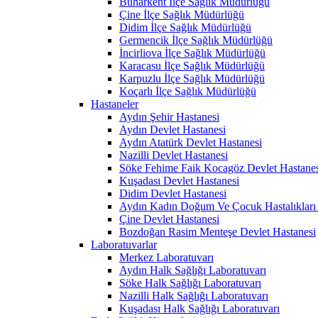
Buharkent İlçe Sağlık Müdürlüğü
Çine İlçe Sağlık Müdürlüğü
Didim İlçe Sağlık Müdürlüğü
Germencik İlçe Sağlık Müdürlüğü
İncirliova İlçe Sağlık Müdürlüğü
Karacasu İlçe Sağlık Müdürlüğü
Karpuzlu İlçe Sağlık Müdürlüğü
Koçarlı İlçe Sağlık Müdürlüğü
Hastaneler
Aydın Şehir Hastanesi
Aydın Devlet Hastanesi
Aydın Atatürk Devlet Hastanesi
Nazilli Devlet Hastanesi
Söke Fehime Faik Kocagöz Devlet Hastanes
Kuşadası Devlet Hastanesi
Didim Devlet Hastanesi
Aydın Kadın Doğum Ve Çocuk Hastalıkları 
Çine Devlet Hastanesi
Bozdoğan Rasim Menteşe Devlet Hastanesi
Laboratuvarlar
Merkez Laboratuvarı
Aydın Halk Sağlığı Laboratuvarı
Söke Halk Sağlığı Laboratuvarı
Nazilli Halk Sağlığı Laboratuvarı
Kuşadası Halk Sağlığı Laboratuvarı