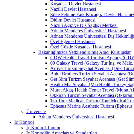
Kuşadası Devlet Hastanesi
Nazilli Devlet Hastanesi
Söke Fehime Faik Kocagöz Devlet Hastanes
Didim Devlet Hastanesi
Nazilli Ağız ve Diş Sağlığı Merkezi
Adnan Menderes Üniversitesi Hastanesi
Adnan Menderes Üniversitesi Diş Hekimliği
Özel Egemed Hastanesi
Özel Gözde Kuşadası Hastanesi
Bakanlığımızca Yetkilendirilmiş Aracı Kuruluşlar
GDW Health Travel Tourism Agency (GDW Car
09 Galaxy Travel (Galaxy Tur İnş. ve Malz. 
Arrive Turizm Seyahat Acentası (Dnk Turizm 
Bulut Brothers Turizm Seyahat Acentası (Bul
Get Slim Turizm Seyahat Acentası (Get Slim 
Health Mia Seyahat (Mia Health Turkey Sağlı
Murat Aktaş Health Center Travel (Murat Akt
Okkıran Turizm Seyahat Acentası (Okkıran T
Tm Tour Medical Turizm (Tour Medical Turi
Ephesus Marine Aesthetic Turizm (Ephesus Ma
Üniversite
Adnan Menderes Üniversitesi Hastanesi
İç Kontrol
İç Kontrol Tanımı
İç Kontrolün Amaçları ve Standartları