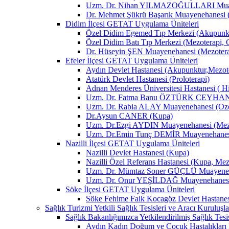
Uzm. Dr. Nihan YILMAZOĞULLARI Muay
Dr. Mehmet Şükrü Başarık Muayenehanesi 
Didim İlçesi GETAT Uygulama Üniteleri
Özel Didim Egemed Tıp Merkezi (Akupunktu
Özel Didim Batı Tıp Merkezi (Mezoterapi, 
Dr. Hüseyin ŞEN Muayenehanesi (Mezotera
Efeler İlçesi GETAT Uygulama Üniteleri
Aydın Devlet Hastanesi (Akupunktur,Mezot
Atatürk Devlet Hastanesi (Proloterapi)
Adnan Menderes Üniversitesi Hastanesi ( H
Uzm. Dr. Fatma Banu ÖZTÜRK CEYHAN M
Uzm. Dr. Rabia ALAY Muayenehanesi (Ozon
Dr.Aysun CANER (Kupa)
Uzm. Dr.Ezgi AYDIN Muayenehanesi (Mezo
Uzm. Dr.Emin Tunç DEMİR Muayenehanesi 
Nazilli İlçesi GETAT Uygulama Üniteleri
Nazilli Devlet Hastanesi (Kupa)
Nazilli Özel Referans Hastanesi (Kupa, Mez
Uzm. Dr. Mümtaz Soner GÜÇLÜ Muayenehan
Uzm. Dr. Onur YEŞİLDAĞ Muayenehanesi 
Söke İlçesi GETAT Uygulama Üniteleri
Söke Fehime Faik Kocagöz Devlet Hastanes
Sağlık Turizmi Yetkili Sağlık Tesisleri ve Aracı Kuruluşla
Sağlık Bakanlığımızca Yetkilendirilmiş Sağlık Tesis
Aydın Kadın Doğum ve Çocuk Hastalıkları 