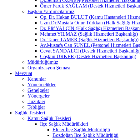
Dr.Selman ÖZMEN(Personel Hizmetleri Başkanlığ
Ömer Faruk SAĞLAM (Destek Hizmetleri Başkanl
Başkan Yardımcılarımız
Op. Dr. Hakan BULUT (Kamu Hastaneleri Hizmetl
Uzm.Dr.Mustafa Onur Türkkan (Halk Sağlığı Hizme
Dr. Elif YALÇIN (Halk Sağlığı Hizmetleri Başkanl
Mehmet YILMAZ (Sağlık Hizmetleri Başkanlığı)
Dr. Taner TAMER (Sağlık Hizmetleri Başkanlığı)
Av.Mustafa Can SUNEL (Personel Hizmetleri Başk
Cevat SANDALCI (Destek Hizmetleri Başkanlığı
Coşkun ÜRKER (Destek Hizmetleri Başkanlığı)
Müdürlüğümüz
Organizasyon Şeması
Mevzuat
Kanunlar
Yönetmelikler
Genelgeler
Yönergeler
Tüzükler
Tebliğler
Sağlık Tesisleri
Kamu Sağlık Tesisleri
İlçe Sağlık Müdürlükleri
Efeler İlçe Sağlık Müdürlüğü
Bozdoğan İlçe Sağlık Müdürlüğü