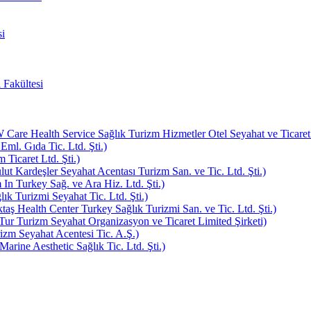
i
 Fakültesi
e Health Service Sağlık Turizm Hizmetler Otel Seyahat ve Ticaret L
Eml. Gıda Tic. Ltd. Şti.)
Ticaret Ltd. Şti.)
ut Kardeşler Seyahat Acentası Turizm San. ve Tic. Ltd. Şti.)
In Turkey Sağ. ve Ara Hiz. Ltd. Şti.)
k Turizmi Seyahat Tic. Ltd. Şti.)
aş Health Center Turkey Sağlık Turizmi San. ve Tic. Ltd. Şti.)
ur Turizm Seyahat Organizasyon ve Ticaret Limited Şirketi)
zm Seyahat Acentesi Tic. A.Ş.)
rine Aesthetic Sağlık Tic. Ltd. Şti.)