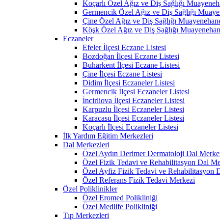
Koçarlı Özel Ağız ve Diş Sağlığı Muayeneh
Germencik Özel Ağız ve Diş Sağlığı Muaye
Çine Özel Ağız ve Diş Sağlığı Muayenehane
Köşk Özel Ağız ve Diş Sağlığı Muayenehan
Eczaneler
Efeler İlçesi Eczane Listesi
Bozdoğan İlçesi Eczane Listesi
Buharkent İlçesi Eczane Listesi
Çine İlçesi Eczane Listesi
Didim İlçesi Eczaneler Listesi
Germencik İlçesi Eczaneler Listesi
İncirliova İlçesi Eczaneler Listesi
Karpuzlu İlçesi Eczaneler Listesi
Karacasu İlçesi Eczaneler Listesi
Koçarlı İlçesi Eczaneler Listesi
İlk Yardım Eğitim Merkezleri
Dal Merkezleri
Özel Aydın Derimer Dermatoloji Dal Merke
Özel Fizik Tedavi ve Rehabilitasyon Dal Me
Özel Ayfiz Fizik Tedavi ve Rehabilitasyon 
Özel Referans Fizik Tedavi Merkezi
Özel Poliklinikler
Özel Eromed Polikliniği
Özel Medlife Polikliniği
Tıp Merkezleri