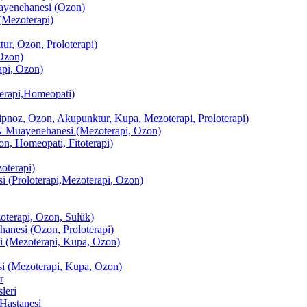
enehanesi (Ozon)
(Mezoterapi)
r, Ozon, Proloterapi)
Ozon)
pi, Ozon)
erapi,Homeopati)
ipnoz, Ozon, Akupunktur, Kupa, Mezoterapi, Proloterapi)
uayenehanesi (Mezoterapi, Ozon)
, Homeopati, Fitoterapi)
terapi)
(Proloterapi,Mezoterapi, Ozon)
oterapi, Ozon, Sülük)
esi (Ozon, Proloterapi)
(Mezoterapi, Kupa, Ozon)
i (Mezoterapi, Kupa, Ozon)
r
leri
Hastanesi