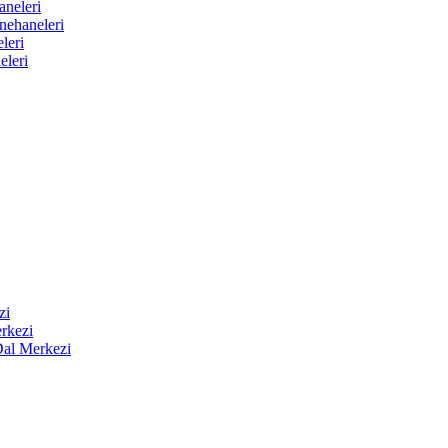
aneleri
nehaneleri
leri
eleri
zi
rkezi
Dal Merkezi