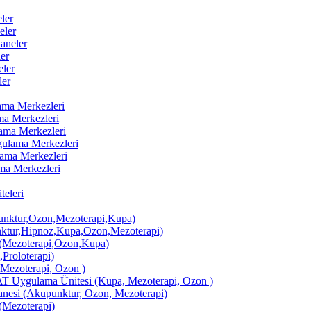
ler
eler
aneler
er
ler
ler
lama Merkezleri
ama Merkezleri
lama Merkezleri
ygulama Merkezleri
ulama Merkezleri
ama Merkezleri
eleri
ktur,Ozon,Mezoterapi,Kupa)
tur,Hipnoz,Kupa,Ozon,Mezoterapi)
Mezoterapi,Ozon,Kupa)
,Proloterapi)
 Mezoterapi, Ozon )
AT Uygulama Ünitesi (Kupa, Mezoterapi, Ozon )
si (Akupunktur, Ozon, Mezoterapi)
Mezoterapi)