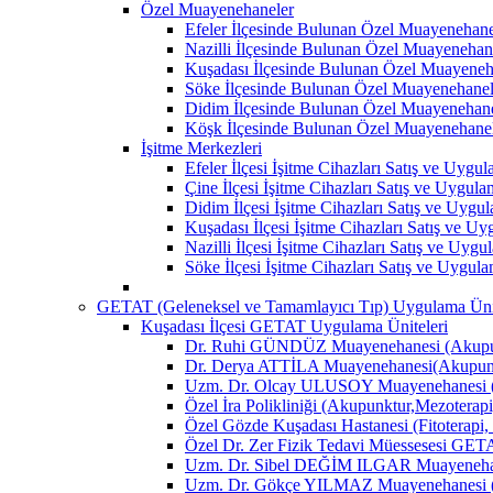
Özel Muayenehaneler
Efeler İlçesinde Bulunan Özel Muayenehane
Nazilli İlçesinde Bulunan Özel Muayenehan
Kuşadası İlçesinde Bulunan Özel Muayeneh
Söke İlçesinde Bulunan Özel Muayenehanel
Didim İlçesinde Bulunan Özel Muayenehane
Köşk İlçesinde Bulunan Özel Muayenehane
İşitme Merkezleri
Efeler İlçesi İşitme Cihazları Satış ve Uygu
Çine İlçesi İşitme Cihazları Satış ve Uygul
Didim İlçesi İşitme Cihazları Satış ve Uygu
Kuşadası İlçesi İşitme Cihazları Satış ve U
Nazilli İlçesi İşitme Cihazları Satış ve Uyg
Söke İlçesi İşitme Cihazları Satış ve Uygul
GETAT (Geleneksel ve Tamamlayıcı Tıp) Uygulama Ünit
Kuşadası İlçesi GETAT Uygulama Üniteleri
Dr. Ruhi GÜNDÜZ Muayenehanesi (Akupun
Dr. Derya ATTİLA Muayenehanesi(Akupunk
Uzm. Dr. Olcay ULUSOY Muayenehanesi (
Özel İra Polikliniği (Akupunktur,Mezoterapi
Özel Gözde Kuşadası Hastanesi (Fitoterapi,
Özel Dr. Zer Fizik Tedavi Müessesesi GET
Uzm. Dr. Sibel DEĞİM ILGAR Muayenehane
Uzm. Dr. Gökçe YILMAZ Muayenehanesi (