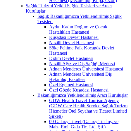
Hastanesi (Mezoterapi, Kupa, Ozon)
Sağlık Turizmi Yetkili Sağlık Tesisleri ve Aracı
Kuruluşlar
Sağlık Bakanlığımızca Yetkilendirilmiş Sağlık
Tesisleri
Aydın Kadın Doğum ve Çocuk
Hastalıkları Hastanesi
Kuşadası Devlet Hastanesi
Nazilli Devlet Hastanesi
Söke Fehime Faik Kocagöz Devlet
Hastanesi
Didim Devlet Hastanesi
Nazilli Ağız ve Diş Sağlığı Merkezi
Adnan Menderes Üniversitesi Hastanesi
Adnan Menderes Üniversitesi Diş
Hekimliği Fakültesi
Özel Egemed Hastanesi
Özel Gözde Kuşadası Hastanesi
Bakanlığımızca Yetkilendirilmiş Aracı Kuruluşlar
GDW Health Travel Tourism Agency
(GDW Care Health Service Sağlık Turizm
Hizmetler Otel Seyahat ve Ticaret Limited
Şirketi)
09 Galaxy Travel (Galaxy Tur İnş. ve
Malz. Eml. Gıda Tic. Ltd. Şti.)