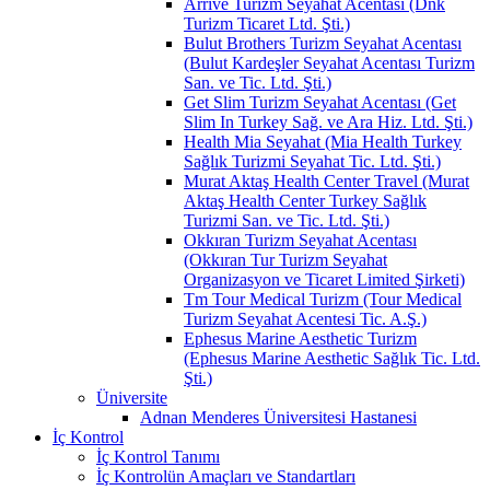
Arrive Turizm Seyahat Acentası (Dnk
Turizm Ticaret Ltd. Şti.)
Bulut Brothers Turizm Seyahat Acentası
(Bulut Kardeşler Seyahat Acentası Turizm
San. ve Tic. Ltd. Şti.)
Get Slim Turizm Seyahat Acentası (Get
Slim In Turkey Sağ. ve Ara Hiz. Ltd. Şti.)
Health Mia Seyahat (Mia Health Turkey
Sağlık Turizmi Seyahat Tic. Ltd. Şti.)
Murat Aktaş Health Center Travel (Murat
Aktaş Health Center Turkey Sağlık
Turizmi San. ve Tic. Ltd. Şti.)
Okkıran Turizm Seyahat Acentası
(Okkıran Tur Turizm Seyahat
Organizasyon ve Ticaret Limited Şirketi)
Tm Tour Medical Turizm (Tour Medical
Turizm Seyahat Acentesi Tic. A.Ş.)
Ephesus Marine Aesthetic Turizm
(Ephesus Marine Aesthetic Sağlık Tic. Ltd.
Şti.)
Üniversite
Adnan Menderes Üniversitesi Hastanesi
İç Kontrol
İç Kontrol Tanımı
İç Kontrolün Amaçları ve Standartları