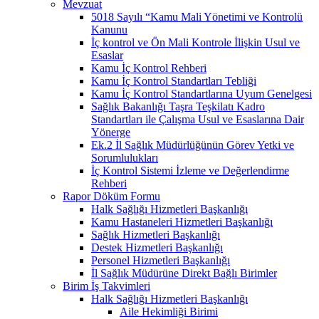
Mevzuat
5018 Sayılı “Kamu Mali Yönetimi ve Kontrolü
Kanunu
İç kontrol ve Ön Mali Kontrole İlişkin Usul ve
Esaslar
Kamu İç Kontrol Rehberi
Kamu İç Kontrol Standartları Tebliği
Kamu İç Kontrol Standartlarına Uyum Genelgesi
Sağlık Bakanlığı Taşra Teşkilatı Kadro
Standartları ile Çalışma Usul ve Esaslarına Dair
Yönerge
Ek.2 İl Sağlık Müdürlüğünün Görev Yetki ve
Sorumlulukları
İç Kontrol Sistemi İzleme ve Değerlendirme
Rehberi
Rapor Döküm Formu
Halk Sağlığı Hizmetleri Başkanlığı
Kamu Hastaneleri Hizmetleri Başkanlığı
Sağlık Hizmetleri Başkanlığı
Destek Hizmetleri Başkanlığı
Personel Hizmetleri Başkanlığı
İl Sağlık Müdürüne Direkt Bağlı Birimler
Birim İş Takvimleri
Halk Sağlığı Hizmetleri Başkanlığı
Aile Hekimliği Birimi