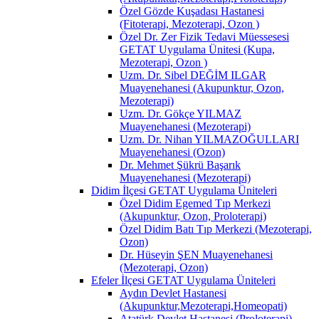
Özel Gözde Kuşadası Hastanesi
(Fitoterapi, Mezoterapi, Ozon )
Özel Dr. Zer Fizik Tedavi Müessesesi
GETAT Uygulama Ünitesi (Kupa,
Mezoterapi, Ozon )
Uzm. Dr. Sibel DEĞİM ILGAR
Muayenehanesi (Akupunktur, Ozon,
Mezoterapi)
Uzm. Dr. Gökçe YILMAZ
Muayenehanesi (Mezoterapi)
Uzm. Dr. Nihan YILMAZOĞULLARI
Muayenehanesi (Ozon)
Dr. Mehmet Şükrü Başarık
Muayenehanesi (Mezoterapi)
Didim İlçesi GETAT Uygulama Üniteleri
Özel Didim Egemed Tıp Merkezi
(Akupunktur, Ozon, Proloterapi)
Özel Didim Batı Tıp Merkezi (Mezoterapi,
Ozon)
Dr. Hüseyin ŞEN Muayenehanesi
(Mezoterapi, Ozon)
Efeler İlçesi GETAT Uygulama Üniteleri
Aydın Devlet Hastanesi
(Akupunktur,Mezoterapi,Homeopati)
Atatürk Devlet Hastanesi (Proloterapi)