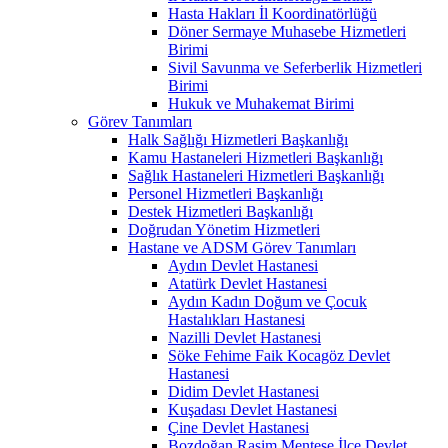
Hasta Hakları İl Koordinatörlüğü
Döner Sermaye Muhasebe Hizmetleri
Birimi
Sivil Savunma ve Seferberlik Hizmetleri
Birimi
Hukuk ve Muhakemat Birimi
Görev Tanımları
Halk Sağlığı Hizmetleri Başkanlığı
Kamu Hastaneleri Hizmetleri Başkanlığı
Sağlık Hastaneleri Hizmetleri Başkanlığı
Personel Hizmetleri Başkanlığı
Destek Hizmetleri Başkanlığı
Doğrudan Yönetim Hizmetleri
Hastane ve ADSM Görev Tanımları
Aydın Devlet Hastanesi
Atatürk Devlet Hastanesi
Aydın Kadın Doğum ve Çocuk
Hastalıkları Hastanesi
Nazilli Devlet Hastanesi
Söke Fehime Faik Kocagöz Devlet
Hastanesi
Didim Devlet Hastanesi
Kuşadası Devlet Hastanesi
Çine Devlet Hastanesi
Bozdoğan Rasim Menteşe İlçe Devlet