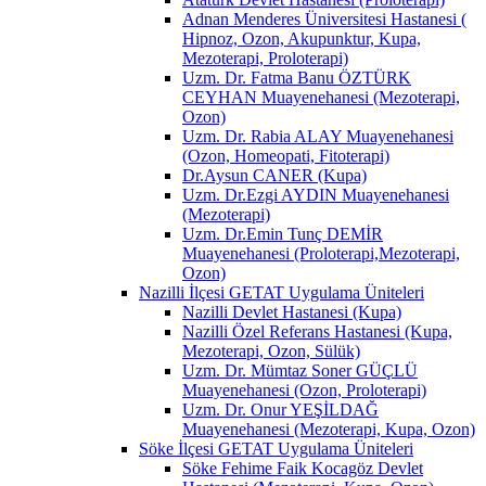
Adnan Menderes Üniversitesi Hastanesi (
Hipnoz, Ozon, Akupunktur, Kupa,
Mezoterapi, Proloterapi)
Uzm. Dr. Fatma Banu ÖZTÜRK
CEYHAN Muayenehanesi (Mezoterapi,
Ozon)
Uzm. Dr. Rabia ALAY Muayenehanesi
(Ozon, Homeopati, Fitoterapi)
Dr.Aysun CANER (Kupa)
Uzm. Dr.Ezgi AYDIN Muayenehanesi
(Mezoterapi)
Uzm. Dr.Emin Tunç DEMİR
Muayenehanesi (Proloterapi,Mezoterapi,
Ozon)
Nazilli İlçesi GETAT Uygulama Üniteleri
Nazilli Devlet Hastanesi (Kupa)
Nazilli Özel Referans Hastanesi (Kupa,
Mezoterapi, Ozon, Sülük)
Uzm. Dr. Mümtaz Soner GÜÇLÜ
Muayenehanesi (Ozon, Proloterapi)
Uzm. Dr. Onur YEŞİLDAĞ
Muayenehanesi (Mezoterapi, Kupa, Ozon)
Söke İlçesi GETAT Uygulama Üniteleri
Söke Fehime Faik Kocagöz Devlet