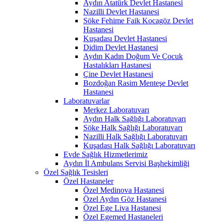
Aydın Atatürk Devlet Hastanesi
Nazilli Devlet Hastanesi
Söke Fehime Faik Kocagöz Devlet
Hastanesi
Kuşadası Devlet Hastanesi
Didim Devlet Hastanesi
Aydın Kadın Doğum Ve Çocuk
Hastalıkları Hastanesi
Çine Devlet Hastanesi
Bozdoğan Rasim Menteşe Devlet
Hastanesi
Laboratuvarlar
Merkez Laboratuvarı
Aydın Halk Sağlığı Laboratuvarı
Söke Halk Sağlığı Laboratuvarı
Nazilli Halk Sağlığı Laboratuvarı
Kuşadası Halk Sağlığı Laboratuvarı
Evde Sağlık Hizmetlerimiz
Aydın İl Ambulans Servisi Başhekimliği
Özel Sağlık Tesisleri
Özel Hastaneler
Özel Medinova Hastanesi
Özel Aydın Göz Hastanesi
Özel Ege Liva Hastanesi
Özel Egemed Hastaneleri