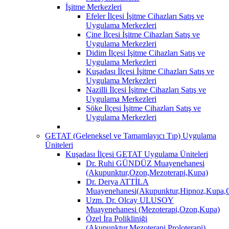
İşitme Merkezleri
Efeler İlçesi İşitme Cihazları Satış ve
Uygulama Merkezleri
Çine İlçesi İşitme Cihazları Satış ve
Uygulama Merkezleri
Didim İlçesi İşitme Cihazları Satış ve
Uygulama Merkezleri
Kuşadası İlçesi İşitme Cihazları Satış ve
Uygulama Merkezleri
Nazilli İlçesi İşitme Cihazları Satış ve
Uygulama Merkezleri
Söke İlçesi İşitme Cihazları Satış ve
Uygulama Merkezleri
GETAT (Geleneksel ve Tamamlayıcı Tıp) Uygulama
Üniteleri
Kuşadası İlçesi GETAT Uygulama Üniteleri
Dr. Ruhi GÜNDÜZ Muayenehanesi
(Akupunktur,Ozon,Mezoterapi,Kupa)
Dr. Derya ATTİLA
Muayenehanesi(Akupunktur,Hipnoz,Kupa,O
Uzm. Dr. Olcay ULUSOY
Muayenehanesi (Mezoterapi,Ozon,Kupa)
Özel İra Polikliniği
(Akupunktur,Mezoterapi,Proloterapi)