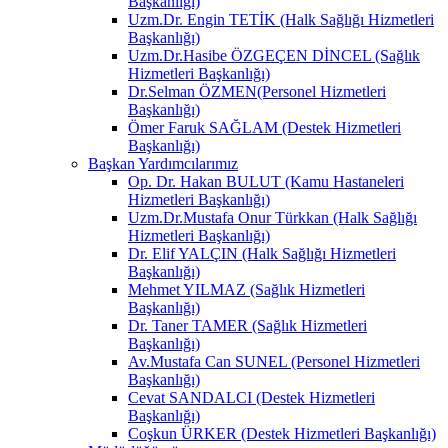
Başkanlığı)
Uzm.Dr. Engin TETİK (Halk Sağlığı Hizmetleri
Başkanlığı)
Uzm.Dr.Hasibe ÖZGEÇEN DİNCEL (Sağlık
Hizmetleri Başkanlığı)
Dr.Selman ÖZMEN(Personel Hizmetleri
Başkanlığı)
Ömer Faruk SAĞLAM (Destek Hizmetleri
Başkanlığı)
Başkan Yardımcılarımız
Op. Dr. Hakan BULUT (Kamu Hastaneleri
Hizmetleri Başkanlığı)
Uzm.Dr.Mustafa Onur Türkkan (Halk Sağlığı
Hizmetleri Başkanlığı)
Dr. Elif YALÇIN (Halk Sağlığı Hizmetleri
Başkanlığı)
Mehmet YILMAZ (Sağlık Hizmetleri
Başkanlığı)
Dr. Taner TAMER (Sağlık Hizmetleri
Başkanlığı)
Av.Mustafa Can SUNEL (Personel Hizmetleri
Başkanlığı)
Cevat SANDALCI (Destek Hizmetleri
Başkanlığı)
Coşkun ÜRKER (Destek Hizmetleri Başkanlığı)