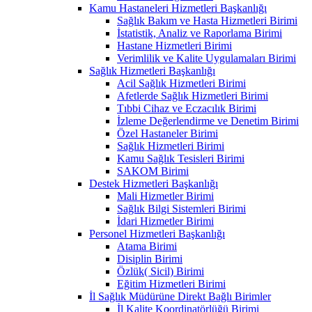
Kamu Hastaneleri Hizmetleri Başkanlığı
Sağlık Bakım ve Hasta Hizmetleri Birimi
İstatistik, Analiz ve Raporlama Birimi
Hastane Hizmetleri Birimi
Verimlilik ve Kalite Uygulamaları Birimi
Sağlık Hizmetleri Başkanlığı
Acil Sağlık Hizmetleri Birimi
Afetlerde Sağlık Hizmetleri Birimi
Tıbbi Cihaz ve Eczacılık Birimi
İzleme Değerlendirme ve Denetim Birimi
Özel Hastaneler Birimi
Sağlık Hizmetleri Birimi
Kamu Sağlık Tesisleri Birimi
SAKOM Birimi
Destek Hizmetleri Başkanlığı
Mali Hizmetler Birimi
Sağlık Bilgi Sistemleri Birimi
İdari Hizmetler Birimi
Personel Hizmetleri Başkanlığı
Atama Birimi
Disiplin Birimi
Özlük( Sicil) Birimi
Eğitim Hizmetleri Birimi
İl Sağlık Müdürüne Direkt Bağlı Birimler
İl Kalite Koordinatörlüğü Birimi