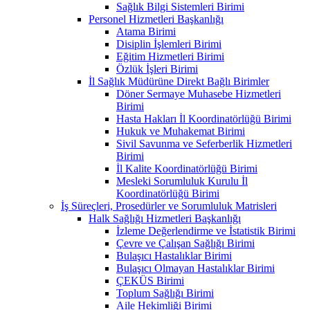
Sağlık Bilgi Sistemleri Birimi
Personel Hizmetleri Başkanlığı
Atama Birimi
Disiplin İşlemleri Birimi
Eğitim Hizmetleri Birimi
Özlük İşleri Birimi
İl Sağlık Müdürüne Direkt Bağlı Birimler
Döner Sermaye Muhasebe Hizmetleri
Birimi
Hasta Hakları İl Koordinatörlüğü Birimi
Hukuk ve Muhakemat Birimi
Sivil Savunma ve Seferberlik Hizmetleri
Birimi
İl Kalite Koordinatörlüğü Birimi
Mesleki Sorumluluk Kurulu İl
Koordinatörlüğü Birimi
İş Süreçleri, Prosedürler ve Sorumluluk Matrisleri
Halk Sağlığı Hizmetleri Başkanlığı
İzleme Değerlendirme ve İstatistik Birimi
Çevre ve Çalışan Sağlığı Birimi
Bulaşıcı Hastalıklar Birimi
Bulaşıcı Olmayan Hastalıklar Birimi
ÇEKÜS Birimi
Toplum Sağlığı Birimi
Aile Hekimliği Birimi