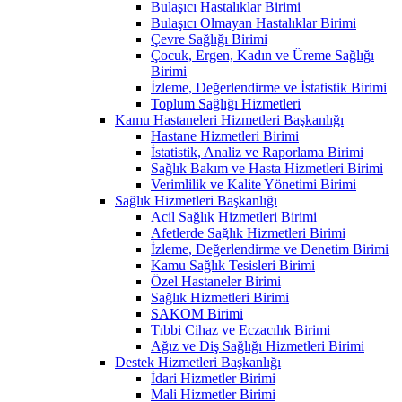
Bulaşıcı Hastalıklar Birimi
Bulaşıcı Olmayan Hastalıklar Birimi
Çevre Sağlığı Birimi
Çocuk, Ergen, Kadın ve Üreme Sağlığı
Birimi
İzleme, Değerlendirme ve İstatistik Birimi
Toplum Sağlığı Hizmetleri
Kamu Hastaneleri Hizmetleri Başkanlığı
Hastane Hizmetleri Birimi
İstatistik, Analiz ve Raporlama Birimi
Sağlık Bakım ve Hasta Hizmetleri Birimi
Verimlilik ve Kalite Yönetimi Birimi
Sağlık Hizmetleri Başkanlığı
Acil Sağlık Hizmetleri Birimi
Afetlerde Sağlık Hizmetleri Birimi
İzleme, Değerlendirme ve Denetim Birimi
Kamu Sağlık Tesisleri Birimi
Özel Hastaneler Birimi
Sağlık Hizmetleri Birimi
SAKOM Birimi
Tıbbi Cihaz ve Eczacılık Birimi
Ağız ve Diş Sağlığı Hizmetleri Birimi
Destek Hizmetleri Başkanlığı
İdari Hizmetler Birimi
Mali Hizmetler Birimi