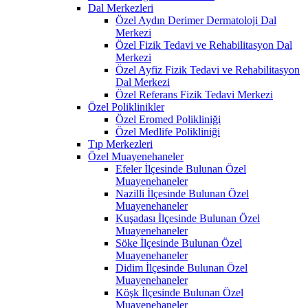
Dal Merkezleri
Özel Aydın Derimer Dermatoloji Dal
Merkezi
Özel Fizik Tedavi ve Rehabilitasyon Dal
Merkezi
Özel Ayfiz Fizik Tedavi ve Rehabilitasyon
Dal Merkezi
Özel Referans Fizik Tedavi Merkezi
Özel Poliklinikler
Özel Eromed Polikliniği
Özel Medlife Polikliniği
Tıp Merkezleri
Özel Muayenehaneler
Efeler İlçesinde Bulunan Özel
Muayenehaneler
Nazilli İlçesinde Bulunan Özel
Muayenehaneler
Kuşadası İlçesinde Bulunan Özel
Muayenehaneler
Söke İlçesinde Bulunan Özel
Muayenehaneler
Didim İlçesinde Bulunan Özel
Muayenehaneler
Köşk İlçesinde Bulunan Özel
Muayenehaneler