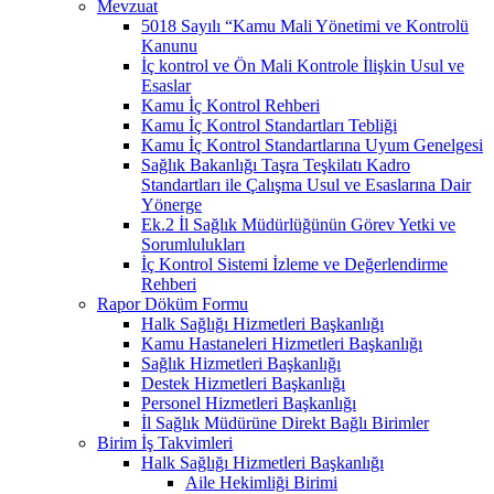
Mevzuat
5018 Sayılı “Kamu Mali Yönetimi ve Kontrolü
Kanunu
İç kontrol ve Ön Mali Kontrole İlişkin Usul ve
Esaslar
Kamu İç Kontrol Rehberi
Kamu İç Kontrol Standartları Tebliği
Kamu İç Kontrol Standartlarına Uyum Genelgesi
Sağlık Bakanlığı Taşra Teşkilatı Kadro
Standartları ile Çalışma Usul ve Esaslarına Dair
Yönerge
Ek.2 İl Sağlık Müdürlüğünün Görev Yetki ve
Sorumlulukları
İç Kontrol Sistemi İzleme ve Değerlendirme
Rehberi
Rapor Döküm Formu
Halk Sağlığı Hizmetleri Başkanlığı
Kamu Hastaneleri Hizmetleri Başkanlığı
Sağlık Hizmetleri Başkanlığı
Destek Hizmetleri Başkanlığı
Personel Hizmetleri Başkanlığı
İl Sağlık Müdürüne Direkt Bağlı Birimler
Birim İş Takvimleri
Halk Sağlığı Hizmetleri Başkanlığı
Aile Hekimliği Birimi