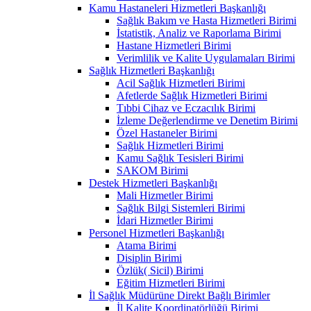
Kamu Hastaneleri Hizmetleri Başkanlığı
Sağlık Bakım ve Hasta Hizmetleri Birimi
İstatistik, Analiz ve Raporlama Birimi
Hastane Hizmetleri Birimi
Verimlilik ve Kalite Uygulamaları Birimi
Sağlık Hizmetleri Başkanlığı
Acil Sağlık Hizmetleri Birimi
Afetlerde Sağlık Hizmetleri Birimi
Tıbbi Cihaz ve Eczacılık Birimi
İzleme Değerlendirme ve Denetim Birimi
Özel Hastaneler Birimi
Sağlık Hizmetleri Birimi
Kamu Sağlık Tesisleri Birimi
SAKOM Birimi
Destek Hizmetleri Başkanlığı
Mali Hizmetler Birimi
Sağlık Bilgi Sistemleri Birimi
İdari Hizmetler Birimi
Personel Hizmetleri Başkanlığı
Atama Birimi
Disiplin Birimi
Özlük( Sicil) Birimi
Eğitim Hizmetleri Birimi
İl Sağlık Müdürüne Direkt Bağlı Birimler
İl Kalite Koordinatörlüğü Birimi