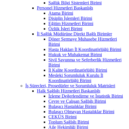
Sağlık Bilgi Sistemleri Birimi
Personel Hizmetleri Başkanlığı
Atama Birimi
Disiplin İşlemleri Birimi
Eğitim Hizmetleri Birimi
Özlük İşleri Birimi
İl Sağlık Müdürüne Direkt Bağlı Birimler
Döner Sermaye Muhasebe Hizmetleri
Birimi
Hasta Hakları İl Koordinatörlüğü Birimi
Hukuk ve Muhakemat Birimi
Sivil Savunma ve Seferberlik Hizmetleri
Birimi
İl Kalite Koordinatörlüğü Birimi
Mesleki Sorumluluk Kurulu İl
Koordinatörlüğü Birimi
İş Süreçleri, Prosedürler ve Sorumluluk Matrisleri
Halk Sağlığı Hizmetleri Başkanlığı
İzleme Değerlendirme ve İstatistik Birimi
Çevre ve Çalışan Sağlığı Birimi
Bulaşıcı Hastalıklar Birimi
Bulaşıcı Olmayan Hastalıklar Birimi
ÇEKÜS Birimi
Toplum Sağlığı Birimi
Aile Hekimliği Birimi