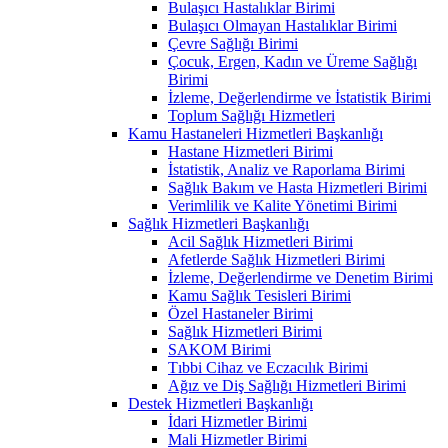
Bulaşıcı Hastalıklar Birimi
Bulaşıcı Olmayan Hastalıklar Birimi
Çevre Sağlığı Birimi
Çocuk, Ergen, Kadın ve Üreme Sağlığı
Birimi
İzleme, Değerlendirme ve İstatistik Birimi
Toplum Sağlığı Hizmetleri
Kamu Hastaneleri Hizmetleri Başkanlığı
Hastane Hizmetleri Birimi
İstatistik, Analiz ve Raporlama Birimi
Sağlık Bakım ve Hasta Hizmetleri Birimi
Verimlilik ve Kalite Yönetimi Birimi
Sağlık Hizmetleri Başkanlığı
Acil Sağlık Hizmetleri Birimi
Afetlerde Sağlık Hizmetleri Birimi
İzleme, Değerlendirme ve Denetim Birimi
Kamu Sağlık Tesisleri Birimi
Özel Hastaneler Birimi
Sağlık Hizmetleri Birimi
SAKOM Birimi
Tıbbi Cihaz ve Eczacılık Birimi
Ağız ve Diş Sağlığı Hizmetleri Birimi
Destek Hizmetleri Başkanlığı
İdari Hizmetler Birimi
Mali Hizmetler Birimi