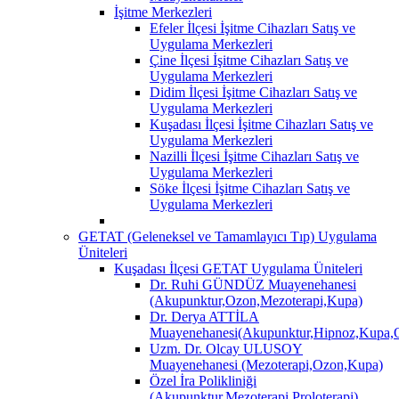
İşitme Merkezleri
Efeler İlçesi İşitme Cihazları Satış ve
Uygulama Merkezleri
Çine İlçesi İşitme Cihazları Satış ve
Uygulama Merkezleri
Didim İlçesi İşitme Cihazları Satış ve
Uygulama Merkezleri
Kuşadası İlçesi İşitme Cihazları Satış ve
Uygulama Merkezleri
Nazilli İlçesi İşitme Cihazları Satış ve
Uygulama Merkezleri
Söke İlçesi İşitme Cihazları Satış ve
Uygulama Merkezleri
GETAT (Geleneksel ve Tamamlayıcı Tıp) Uygulama
Üniteleri
Kuşadası İlçesi GETAT Uygulama Üniteleri
Dr. Ruhi GÜNDÜZ Muayenehanesi
(Akupunktur,Ozon,Mezoterapi,Kupa)
Dr. Derya ATTİLA
Muayenehanesi(Akupunktur,Hipnoz,Kupa,O
Uzm. Dr. Olcay ULUSOY
Muayenehanesi (Mezoterapi,Ozon,Kupa)
Özel İra Polikliniği
(Akupunktur,Mezoterapi,Proloterapi)