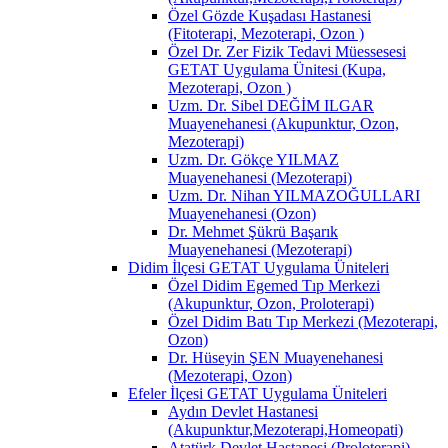
Özel Gözde Kuşadası Hastanesi
(Fitoterapi, Mezoterapi, Ozon )
Özel Dr. Zer Fizik Tedavi Müessesesi
GETAT Uygulama Ünitesi (Kupa,
Mezoterapi, Ozon )
Uzm. Dr. Sibel DEĞİM ILGAR
Muayenehanesi (Akupunktur, Ozon,
Mezoterapi)
Uzm. Dr. Gökçe YILMAZ
Muayenehanesi (Mezoterapi)
Uzm. Dr. Nihan YILMAZOĞULLARI
Muayenehanesi (Ozon)
Dr. Mehmet Şükrü Başarık
Muayenehanesi (Mezoterapi)
Didim İlçesi GETAT Uygulama Üniteleri
Özel Didim Egemed Tıp Merkezi
(Akupunktur, Ozon, Proloterapi)
Özel Didim Batı Tıp Merkezi (Mezoterapi,
Ozon)
Dr. Hüseyin ŞEN Muayenehanesi
(Mezoterapi, Ozon)
Efeler İlçesi GETAT Uygulama Üniteleri
Aydın Devlet Hastanesi
(Akupunktur,Mezoterapi,Homeopati)
Atatürk Devlet Hastanesi (Proloterapi)