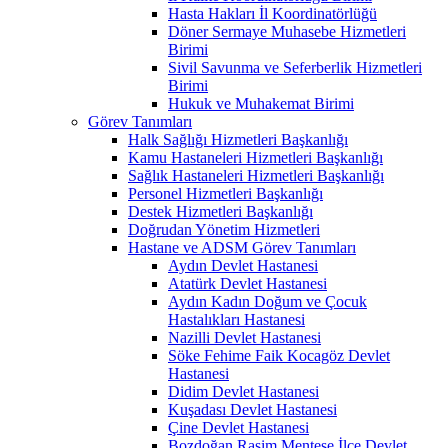
Hasta Hakları İl Koordinatörlüğü
Döner Sermaye Muhasebe Hizmetleri
Birimi
Sivil Savunma ve Seferberlik Hizmetleri
Birimi
Hukuk ve Muhakemat Birimi
Görev Tanımları
Halk Sağlığı Hizmetleri Başkanlığı
Kamu Hastaneleri Hizmetleri Başkanlığı
Sağlık Hastaneleri Hizmetleri Başkanlığı
Personel Hizmetleri Başkanlığı
Destek Hizmetleri Başkanlığı
Doğrudan Yönetim Hizmetleri
Hastane ve ADSM Görev Tanımları
Aydın Devlet Hastanesi
Atatürk Devlet Hastanesi
Aydın Kadın Doğum ve Çocuk
Hastalıkları Hastanesi
Nazilli Devlet Hastanesi
Söke Fehime Faik Kocagöz Devlet
Hastanesi
Didim Devlet Hastanesi
Kuşadası Devlet Hastanesi
Çine Devlet Hastanesi
Bozdoğan Rasim Menteşe İlçe Devlet