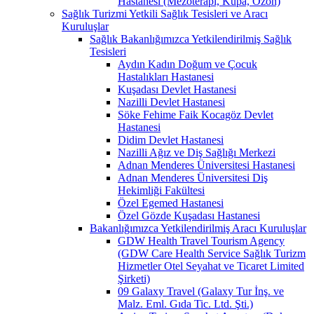
Hastanesi (Mezoterapi, Kupa, Ozon)
Sağlık Turizmi Yetkili Sağlık Tesisleri ve Aracı
Kuruluşlar
Sağlık Bakanlığımızca Yetkilendirilmiş Sağlık
Tesisleri
Aydın Kadın Doğum ve Çocuk
Hastalıkları Hastanesi
Kuşadası Devlet Hastanesi
Nazilli Devlet Hastanesi
Söke Fehime Faik Kocagöz Devlet
Hastanesi
Didim Devlet Hastanesi
Nazilli Ağız ve Diş Sağlığı Merkezi
Adnan Menderes Üniversitesi Hastanesi
Adnan Menderes Üniversitesi Diş
Hekimliği Fakültesi
Özel Egemed Hastanesi
Özel Gözde Kuşadası Hastanesi
Bakanlığımızca Yetkilendirilmiş Aracı Kuruluşlar
GDW Health Travel Tourism Agency
(GDW Care Health Service Sağlık Turizm
Hizmetler Otel Seyahat ve Ticaret Limited
Şirketi)
09 Galaxy Travel (Galaxy Tur İnş. ve
Malz. Eml. Gıda Tic. Ltd. Şti.)