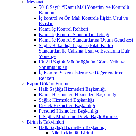
Mevzuat
5018 Sayılı “Kamu Mali Yönetimi ve Kontrolü
Kanunu
İç kontrol ve Ön Mali Kontrole İlişkin Usul ve
Esaslar
Kamu İç Kontrol Rehberi
Kamu İç Kontrol Standartları Tebliği
Kamu İç Kontrol Standartlarına Uyum Genelgesi
Sağlık Bakanlığı Taşra Teşkilatı Kadro
Standartları ile Çalışma Usul ve Esaslarına Dair
Yönerge
Ek.2 İl Sağlık Müdürlüğünün Görev Yetki ve
Sorumlulukları
İç Kontrol Sistemi İzleme ve Değerlendirme
Rehberi
Rapor Döküm Formu
Halk Sağlığı Hizmetleri Başkanlığı
Kamu Hastaneleri Hizmetleri Başkanlığı
Sağlık Hizmetleri Başkanlığı
Destek Hizmetleri Başkanlığı
Personel Hizmetleri Başkanlığı
İl Sağlık Müdürüne Direkt Bağlı Birimler
Birim İş Takvimleri
Halk Sağlığı Hizmetleri Başkanlığı
Aile Hekimliği Birimi