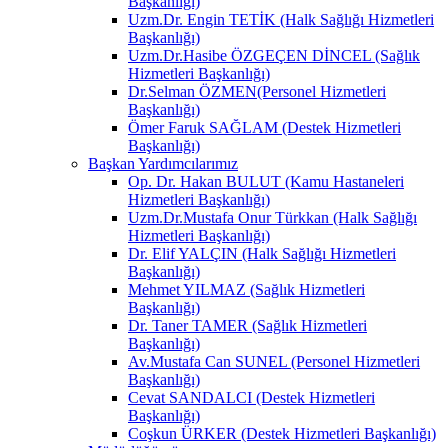
Başkanlığı)
Uzm.Dr. Engin TETİK (Halk Sağlığı Hizmetleri
Başkanlığı)
Uzm.Dr.Hasibe ÖZGEÇEN DİNCEL (Sağlık
Hizmetleri Başkanlığı)
Dr.Selman ÖZMEN(Personel Hizmetleri
Başkanlığı)
Ömer Faruk SAĞLAM (Destek Hizmetleri
Başkanlığı)
Başkan Yardımcılarımız
Op. Dr. Hakan BULUT (Kamu Hastaneleri
Hizmetleri Başkanlığı)
Uzm.Dr.Mustafa Onur Türkkan (Halk Sağlığı
Hizmetleri Başkanlığı)
Dr. Elif YALÇIN (Halk Sağlığı Hizmetleri
Başkanlığı)
Mehmet YILMAZ (Sağlık Hizmetleri
Başkanlığı)
Dr. Taner TAMER (Sağlık Hizmetleri
Başkanlığı)
Av.Mustafa Can SUNEL (Personel Hizmetleri
Başkanlığı)
Cevat SANDALCI (Destek Hizmetleri
Başkanlığı)
Coşkun ÜRKER (Destek Hizmetleri Başkanlığı)