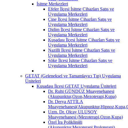
İşitme Merkezleri
Efeler İlçesi İşitme Cihazları Satış ve
Uygulama Merkezleri
Çine İlçesi İşitme Cihazları Satış ve
Uygulama Merkezleri
Didim İlçesi İşitme Cihazları Satış ve
Uygulama Merkezleri
Kuşadası İlçesi İşitme Cihazları Satış ve
Uygulama Merkezleri
Nazilli İlçesi İşitme Cihazları Satış ve
Uygulama Merkezleri
Söke İlçesi İşitme Cihazları Satış ve
Uygulama Merkezleri
GETAT (Geleneksel ve Tamamlayıcı Tıp) Uygulama
Üniteleri
Kuşadası İlçesi GETAT Uygulama Üniteleri
Dr. Ruhi GÜNDÜZ Muayenehanesi
(Akupunktur,Ozon,Mezoterapi,Kupa)
Dr. Derya ATTİLA
Muayenehanesi(Akupunktur,Hipnoz,Kupa,O
Uzm. Dr. Olcay ULUSOY
Muayenehanesi (Mezoterapi,Ozon,Kupa)
Özel İra Polikliniği
(Akupunktur,Mezoterapi,Proloterapi)