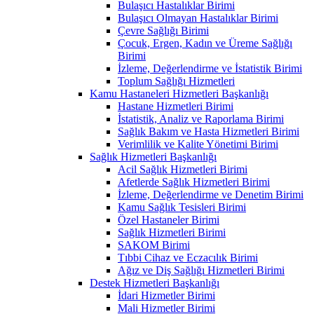
Bulaşıcı Hastalıklar Birimi
Bulaşıcı Olmayan Hastalıklar Birimi
Çevre Sağlığı Birimi
Çocuk, Ergen, Kadın ve Üreme Sağlığı
Birimi
İzleme, Değerlendirme ve İstatistik Birimi
Toplum Sağlığı Hizmetleri
Kamu Hastaneleri Hizmetleri Başkanlığı
Hastane Hizmetleri Birimi
İstatistik, Analiz ve Raporlama Birimi
Sağlık Bakım ve Hasta Hizmetleri Birimi
Verimlilik ve Kalite Yönetimi Birimi
Sağlık Hizmetleri Başkanlığı
Acil Sağlık Hizmetleri Birimi
Afetlerde Sağlık Hizmetleri Birimi
İzleme, Değerlendirme ve Denetim Birimi
Kamu Sağlık Tesisleri Birimi
Özel Hastaneler Birimi
Sağlık Hizmetleri Birimi
SAKOM Birimi
Tıbbi Cihaz ve Eczacılık Birimi
Ağız ve Diş Sağlığı Hizmetleri Birimi
Destek Hizmetleri Başkanlığı
İdari Hizmetler Birimi
Mali Hizmetler Birimi