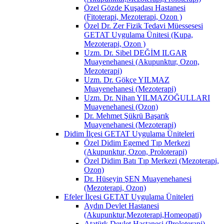
Özel Gözde Kuşadası Hastanesi
(Fitoterapi, Mezoterapi, Ozon )
Özel Dr. Zer Fizik Tedavi Müessesesi
GETAT Uygulama Ünitesi (Kupa,
Mezoterapi, Ozon )
Uzm. Dr. Sibel DEĞİM ILGAR
Muayenehanesi (Akupunktur, Ozon,
Mezoterapi)
Uzm. Dr. Gökçe YILMAZ
Muayenehanesi (Mezoterapi)
Uzm. Dr. Nihan YILMAZOĞULLARI
Muayenehanesi (Ozon)
Dr. Mehmet Şükrü Başarık
Muayenehanesi (Mezoterapi)
Didim İlçesi GETAT Uygulama Üniteleri
Özel Didim Egemed Tıp Merkezi
(Akupunktur, Ozon, Proloterapi)
Özel Didim Batı Tıp Merkezi (Mezoterapi,
Ozon)
Dr. Hüseyin ŞEN Muayenehanesi
(Mezoterapi, Ozon)
Efeler İlçesi GETAT Uygulama Üniteleri
Aydın Devlet Hastanesi
(Akupunktur,Mezoterapi,Homeopati)
Atatürk Devlet Hastanesi (Proloterapi)