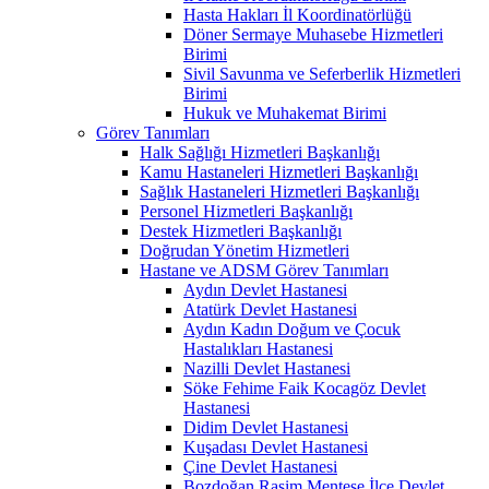
Hasta Hakları İl Koordinatörlüğü
Döner Sermaye Muhasebe Hizmetleri
Birimi
Sivil Savunma ve Seferberlik Hizmetleri
Birimi
Hukuk ve Muhakemat Birimi
Görev Tanımları
Halk Sağlığı Hizmetleri Başkanlığı
Kamu Hastaneleri Hizmetleri Başkanlığı
Sağlık Hastaneleri Hizmetleri Başkanlığı
Personel Hizmetleri Başkanlığı
Destek Hizmetleri Başkanlığı
Doğrudan Yönetim Hizmetleri
Hastane ve ADSM Görev Tanımları
Aydın Devlet Hastanesi
Atatürk Devlet Hastanesi
Aydın Kadın Doğum ve Çocuk
Hastalıkları Hastanesi
Nazilli Devlet Hastanesi
Söke Fehime Faik Kocagöz Devlet
Hastanesi
Didim Devlet Hastanesi
Kuşadası Devlet Hastanesi
Çine Devlet Hastanesi
Bozdoğan Rasim Menteşe İlçe Devlet