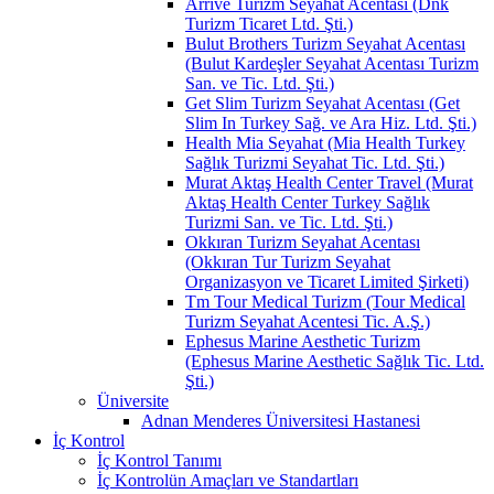
Arrive Turizm Seyahat Acentası (Dnk
Turizm Ticaret Ltd. Şti.)
Bulut Brothers Turizm Seyahat Acentası
(Bulut Kardeşler Seyahat Acentası Turizm
San. ve Tic. Ltd. Şti.)
Get Slim Turizm Seyahat Acentası (Get
Slim In Turkey Sağ. ve Ara Hiz. Ltd. Şti.)
Health Mia Seyahat (Mia Health Turkey
Sağlık Turizmi Seyahat Tic. Ltd. Şti.)
Murat Aktaş Health Center Travel (Murat
Aktaş Health Center Turkey Sağlık
Turizmi San. ve Tic. Ltd. Şti.)
Okkıran Turizm Seyahat Acentası
(Okkıran Tur Turizm Seyahat
Organizasyon ve Ticaret Limited Şirketi)
Tm Tour Medical Turizm (Tour Medical
Turizm Seyahat Acentesi Tic. A.Ş.)
Ephesus Marine Aesthetic Turizm
(Ephesus Marine Aesthetic Sağlık Tic. Ltd.
Şti.)
Üniversite
Adnan Menderes Üniversitesi Hastanesi
İç Kontrol
İç Kontrol Tanımı
İç Kontrolün Amaçları ve Standartları