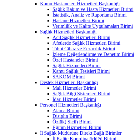
Kamu Hastaneleri Hizmetleri Başkanlığı
Sağlık Bakım ve Hasta Hizmetleri Birimi
İstatistik, Analiz ve Raporlama Birimi
Hastane Hizmetleri Birimi
Verimlilik ve Kalite Uygulamaları Birimi
Sağlık Hizmetleri Başkanlığı
Acil Sağlık Hizmetleri Birimi
Afetlerde Sağlık Hizmetleri Birimi
Tıbbi Cihaz ve Eczacılık Birimi
İzleme Değerlendirme ve Denetim Birimi
Özel Hastaneler Birimi
Sağlık Hizmetleri Birimi
Kamu Sağlık Tesisleri Birimi
SAKOM Birimi
Destek Hizmetleri Başkanlığı
Mali Hizmetler Birimi
Sağlık Bilgi Sistemleri Birimi
İdari Hizmetler Birimi
Personel Hizmetleri Başkanlığı
Atama Birimi
Disiplin Birimi
Özlük( Sicil) Birimi
Eğitim Hizmetleri Birimi
İl Sağlık Müdürüne Direkt Bağlı Birimler
İl Kalite Koordinatörlüğü Birimi