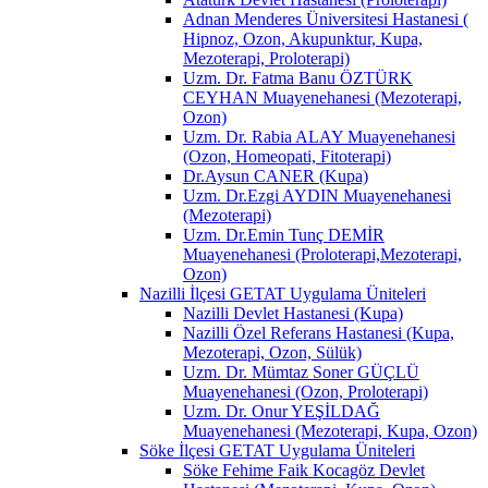
Adnan Menderes Üniversitesi Hastanesi (
Hipnoz, Ozon, Akupunktur, Kupa,
Mezoterapi, Proloterapi)
Uzm. Dr. Fatma Banu ÖZTÜRK
CEYHAN Muayenehanesi (Mezoterapi,
Ozon)
Uzm. Dr. Rabia ALAY Muayenehanesi
(Ozon, Homeopati, Fitoterapi)
Dr.Aysun CANER (Kupa)
Uzm. Dr.Ezgi AYDIN Muayenehanesi
(Mezoterapi)
Uzm. Dr.Emin Tunç DEMİR
Muayenehanesi (Proloterapi,Mezoterapi,
Ozon)
Nazilli İlçesi GETAT Uygulama Üniteleri
Nazilli Devlet Hastanesi (Kupa)
Nazilli Özel Referans Hastanesi (Kupa,
Mezoterapi, Ozon, Sülük)
Uzm. Dr. Mümtaz Soner GÜÇLÜ
Muayenehanesi (Ozon, Proloterapi)
Uzm. Dr. Onur YEŞİLDAĞ
Muayenehanesi (Mezoterapi, Kupa, Ozon)
Söke İlçesi GETAT Uygulama Üniteleri
Söke Fehime Faik Kocagöz Devlet