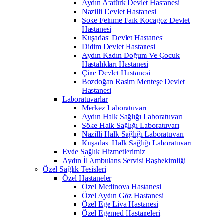
Aydın Atatürk Devlet Hastanesi
Nazilli Devlet Hastanesi
Söke Fehime Faik Kocagöz Devlet
Hastanesi
Kuşadası Devlet Hastanesi
Didim Devlet Hastanesi
Aydın Kadın Doğum Ve Çocuk
Hastalıkları Hastanesi
Çine Devlet Hastanesi
Bozdoğan Rasim Menteşe Devlet
Hastanesi
Laboratuvarlar
Merkez Laboratuvarı
Aydın Halk Sağlığı Laboratuvarı
Söke Halk Sağlığı Laboratuvarı
Nazilli Halk Sağlığı Laboratuvarı
Kuşadası Halk Sağlığı Laboratuvarı
Evde Sağlık Hizmetlerimiz
Aydın İl Ambulans Servisi Başhekimliği
Özel Sağlık Tesisleri
Özel Hastaneler
Özel Medinova Hastanesi
Özel Aydın Göz Hastanesi
Özel Ege Liva Hastanesi
Özel Egemed Hastaneleri