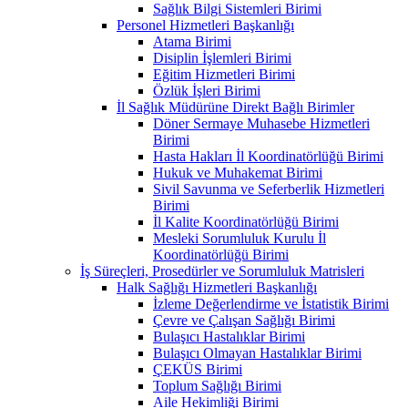
Sağlık Bilgi Sistemleri Birimi
Personel Hizmetleri Başkanlığı
Atama Birimi
Disiplin İşlemleri Birimi
Eğitim Hizmetleri Birimi
Özlük İşleri Birimi
İl Sağlık Müdürüne Direkt Bağlı Birimler
Döner Sermaye Muhasebe Hizmetleri
Birimi
Hasta Hakları İl Koordinatörlüğü Birimi
Hukuk ve Muhakemat Birimi
Sivil Savunma ve Seferberlik Hizmetleri
Birimi
İl Kalite Koordinatörlüğü Birimi
Mesleki Sorumluluk Kurulu İl
Koordinatörlüğü Birimi
İş Süreçleri, Prosedürler ve Sorumluluk Matrisleri
Halk Sağlığı Hizmetleri Başkanlığı
İzleme Değerlendirme ve İstatistik Birimi
Çevre ve Çalışan Sağlığı Birimi
Bulaşıcı Hastalıklar Birimi
Bulaşıcı Olmayan Hastalıklar Birimi
ÇEKÜS Birimi
Toplum Sağlığı Birimi
Aile Hekimliği Birimi