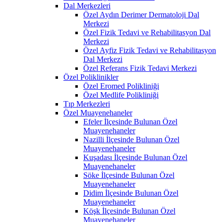
Dal Merkezleri
Özel Aydın Derimer Dermatoloji Dal
Merkezi
Özel Fizik Tedavi ve Rehabilitasyon Dal
Merkezi
Özel Ayfiz Fizik Tedavi ve Rehabilitasyon
Dal Merkezi
Özel Referans Fizik Tedavi Merkezi
Özel Poliklinikler
Özel Eromed Polikliniği
Özel Medlife Polikliniği
Tıp Merkezleri
Özel Muayenehaneler
Efeler İlçesinde Bulunan Özel
Muayenehaneler
Nazilli İlçesinde Bulunan Özel
Muayenehaneler
Kuşadası İlçesinde Bulunan Özel
Muayenehaneler
Söke İlçesinde Bulunan Özel
Muayenehaneler
Didim İlçesinde Bulunan Özel
Muayenehaneler
Köşk İlçesinde Bulunan Özel
Muayenehaneler