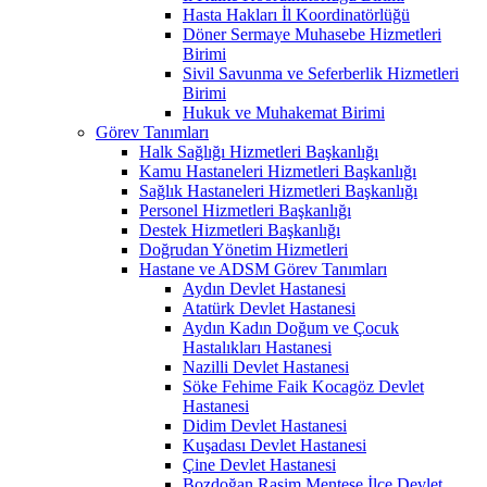
Hasta Hakları İl Koordinatörlüğü
Döner Sermaye Muhasebe Hizmetleri
Birimi
Sivil Savunma ve Seferberlik Hizmetleri
Birimi
Hukuk ve Muhakemat Birimi
Görev Tanımları
Halk Sağlığı Hizmetleri Başkanlığı
Kamu Hastaneleri Hizmetleri Başkanlığı
Sağlık Hastaneleri Hizmetleri Başkanlığı
Personel Hizmetleri Başkanlığı
Destek Hizmetleri Başkanlığı
Doğrudan Yönetim Hizmetleri
Hastane ve ADSM Görev Tanımları
Aydın Devlet Hastanesi
Atatürk Devlet Hastanesi
Aydın Kadın Doğum ve Çocuk
Hastalıkları Hastanesi
Nazilli Devlet Hastanesi
Söke Fehime Faik Kocagöz Devlet
Hastanesi
Didim Devlet Hastanesi
Kuşadası Devlet Hastanesi
Çine Devlet Hastanesi
Bozdoğan Rasim Menteşe İlçe Devlet