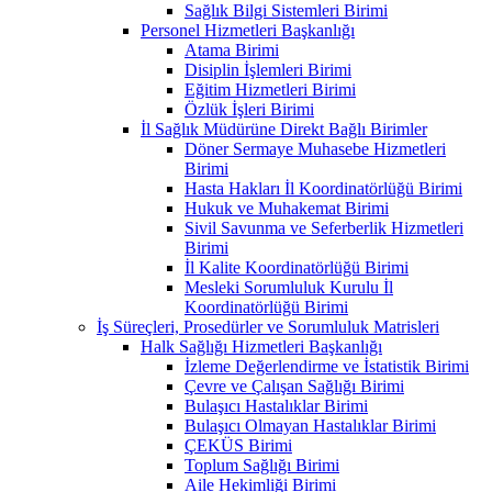
Sağlık Bilgi Sistemleri Birimi
Personel Hizmetleri Başkanlığı
Atama Birimi
Disiplin İşlemleri Birimi
Eğitim Hizmetleri Birimi
Özlük İşleri Birimi
İl Sağlık Müdürüne Direkt Bağlı Birimler
Döner Sermaye Muhasebe Hizmetleri
Birimi
Hasta Hakları İl Koordinatörlüğü Birimi
Hukuk ve Muhakemat Birimi
Sivil Savunma ve Seferberlik Hizmetleri
Birimi
İl Kalite Koordinatörlüğü Birimi
Mesleki Sorumluluk Kurulu İl
Koordinatörlüğü Birimi
İş Süreçleri, Prosedürler ve Sorumluluk Matrisleri
Halk Sağlığı Hizmetleri Başkanlığı
İzleme Değerlendirme ve İstatistik Birimi
Çevre ve Çalışan Sağlığı Birimi
Bulaşıcı Hastalıklar Birimi
Bulaşıcı Olmayan Hastalıklar Birimi
ÇEKÜS Birimi
Toplum Sağlığı Birimi
Aile Hekimliği Birimi