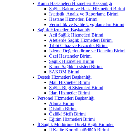
Kamu Hastaneleri Hizmetleri Başkanlığı
Sağlık Bakım ve Hasta Hizmetleri Birimi
İstatistik, Analiz ve Raporlama Birimi
Hastane Hizmetleri Birimi
Verimlilik ve Kalite Uygulamaları Birimi
Sağlık Hizmetleri Başkanlığı
Acil Sağlık Hizmetleri Birimi
Afetlerde Sağlık Hizmetleri Birimi
Tıbbi Cihaz ve Eczacılık Birimi
İzleme Değerlendirme ve Denetim Birimi
Özel Hastaneler Birimi
Sağlık Hizmetleri Birimi
Kamu Sağlık Tesisleri Birimi
SAKOM Birimi
Destek Hizmetleri Başkanlığı
Mali Hizmetler Birimi
Sağlık Bilgi Sistemleri Birimi
İdari Hizmetler Birimi
Personel Hizmetleri Başkanlığı
Atama Birimi
Disiplin Birimi
Özlük( Sicil) Birimi
Eğitim Hizmetleri Birimi
İl Sağlık Müdürüne Direkt Bağlı Birimler
İl Kalite Koordinatörlüğü Birimi