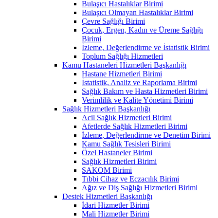
Bulaşıcı Hastalıklar Birimi
Bulaşıcı Olmayan Hastalıklar Birimi
Çevre Sağlığı Birimi
Çocuk, Ergen, Kadın ve Üreme Sağlığı
Birimi
İzleme, Değerlendirme ve İstatistik Birimi
Toplum Sağlığı Hizmetleri
Kamu Hastaneleri Hizmetleri Başkanlığı
Hastane Hizmetleri Birimi
İstatistik, Analiz ve Raporlama Birimi
Sağlık Bakım ve Hasta Hizmetleri Birimi
Verimlilik ve Kalite Yönetimi Birimi
Sağlık Hizmetleri Başkanlığı
Acil Sağlık Hizmetleri Birimi
Afetlerde Sağlık Hizmetleri Birimi
İzleme, Değerlendirme ve Denetim Birimi
Kamu Sağlık Tesisleri Birimi
Özel Hastaneler Birimi
Sağlık Hizmetleri Birimi
SAKOM Birimi
Tıbbi Cihaz ve Eczacılık Birimi
Ağız ve Diş Sağlığı Hizmetleri Birimi
Destek Hizmetleri Başkanlığı
İdari Hizmetler Birimi
Mali Hizmetler Birimi