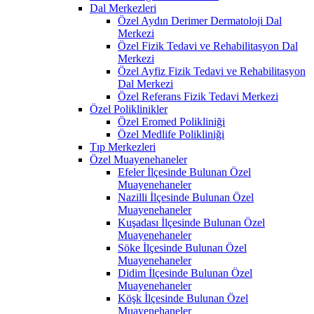
Dal Merkezleri
Özel Aydın Derimer Dermatoloji Dal
Merkezi
Özel Fizik Tedavi ve Rehabilitasyon Dal
Merkezi
Özel Ayfiz Fizik Tedavi ve Rehabilitasyon
Dal Merkezi
Özel Referans Fizik Tedavi Merkezi
Özel Poliklinikler
Özel Eromed Polikliniği
Özel Medlife Polikliniği
Tıp Merkezleri
Özel Muayenehaneler
Efeler İlçesinde Bulunan Özel
Muayenehaneler
Nazilli İlçesinde Bulunan Özel
Muayenehaneler
Kuşadası İlçesinde Bulunan Özel
Muayenehaneler
Söke İlçesinde Bulunan Özel
Muayenehaneler
Didim İlçesinde Bulunan Özel
Muayenehaneler
Köşk İlçesinde Bulunan Özel
Muayenehaneler