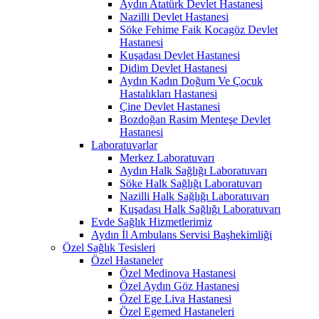
Aydın Atatürk Devlet Hastanesi
Nazilli Devlet Hastanesi
Söke Fehime Faik Kocagöz Devlet
Hastanesi
Kuşadası Devlet Hastanesi
Didim Devlet Hastanesi
Aydın Kadın Doğum Ve Çocuk
Hastalıkları Hastanesi
Çine Devlet Hastanesi
Bozdoğan Rasim Menteşe Devlet
Hastanesi
Laboratuvarlar
Merkez Laboratuvarı
Aydın Halk Sağlığı Laboratuvarı
Söke Halk Sağlığı Laboratuvarı
Nazilli Halk Sağlığı Laboratuvarı
Kuşadası Halk Sağlığı Laboratuvarı
Evde Sağlık Hizmetlerimiz
Aydın İl Ambulans Servisi Başhekimliği
Özel Sağlık Tesisleri
Özel Hastaneler
Özel Medinova Hastanesi
Özel Aydın Göz Hastanesi
Özel Ege Liva Hastanesi
Özel Egemed Hastaneleri