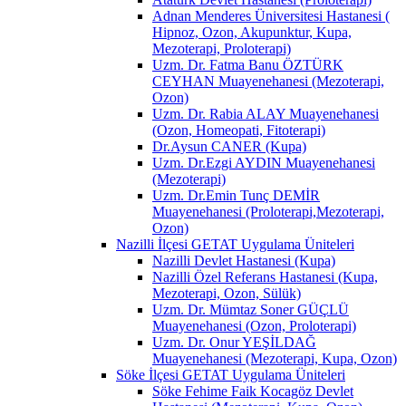
Adnan Menderes Üniversitesi Hastanesi (
Hipnoz, Ozon, Akupunktur, Kupa,
Mezoterapi, Proloterapi)
Uzm. Dr. Fatma Banu ÖZTÜRK
CEYHAN Muayenehanesi (Mezoterapi,
Ozon)
Uzm. Dr. Rabia ALAY Muayenehanesi
(Ozon, Homeopati, Fitoterapi)
Dr.Aysun CANER (Kupa)
Uzm. Dr.Ezgi AYDIN Muayenehanesi
(Mezoterapi)
Uzm. Dr.Emin Tunç DEMİR
Muayenehanesi (Proloterapi,Mezoterapi,
Ozon)
Nazilli İlçesi GETAT Uygulama Üniteleri
Nazilli Devlet Hastanesi (Kupa)
Nazilli Özel Referans Hastanesi (Kupa,
Mezoterapi, Ozon, Sülük)
Uzm. Dr. Mümtaz Soner GÜÇLÜ
Muayenehanesi (Ozon, Proloterapi)
Uzm. Dr. Onur YEŞİLDAĞ
Muayenehanesi (Mezoterapi, Kupa, Ozon)
Söke İlçesi GETAT Uygulama Üniteleri
Söke Fehime Faik Kocagöz Devlet