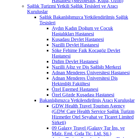
Hastanesi (Mezoterapi, Kupa, Ozon)
Sağlık Turizmi Yetkili Sağlık Tesisleri ve Aracı
Kuruluşlar
Sağlık Bakanlığımızca Yetkilendirilmiş Sağlık
Tesisleri
Aydın Kadın Doğum ve Çocuk
Hastalıkları Hastanesi
Kuşadası Devlet Hastanesi
Nazilli Devlet Hastanesi
Söke Fehime Faik Kocagöz Devlet
Hastanesi
Didim Devlet Hastanesi
Nazilli Ağız ve Diş Sağlığı Merkezi
Adnan Menderes Üniversitesi Hastanesi
Adnan Menderes Üniversitesi Diş
Hekimliği Fakültesi
Özel Egemed Hastanesi
Özel Gözde Kuşadası Hastanesi
Bakanlığımızca Yetkilendirilmiş Aracı Kuruluşlar
GDW Health Travel Tourism Agency
(GDW Care Health Service Sağlık Turizm
Hizmetler Otel Seyahat ve Ticaret Limited
Şirketi)
09 Galaxy Travel (Galaxy Tur İnş. ve
Malz. Eml. Gıda Tic. Ltd. Şti.)