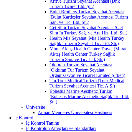
Arrive Turizm Seyahat Acentası (Dnk
Turizm Ticaret Ltd. Şti.)
Bulut Brothers Turizm Seyahat Acentası
(Bulut Kardeşler Seyahat Acentası Turizm
San. ve Tic. Ltd. Şti.)
Get Slim Turizm Seyahat Acentası (Get
Slim In Turkey Sağ. ve Ara Hiz. Ltd. Şti.)
Health Mia Seyahat (Mia Health Turkey
Sağlık Turizmi Seyahat Tic. Ltd. Şti.)
Murat Aktaş Health Center Travel (Murat
Aktaş Health Center Turkey Sağlık
Turizmi San. ve Tic. Ltd. Şti.)
Okkıran Turizm Seyahat Acentası
(Okkıran Tur Turizm Seyahat
Organizasyon ve Ticaret Limited Şirketi)
Tm Tour Medical Turizm (Tour Medical
Turizm Seyahat Acentesi Tic. A.Ş.)
Ephesus Marine Aesthetic Turizm
(Ephesus Marine Aesthetic Sağlık Tic. Ltd.
Şti.)
Üniversite
Adnan Menderes Üniversitesi Hastanesi
İç Kontrol
İç Kontrol Tanımı
İç Kontrolün Amaçları ve Standartları