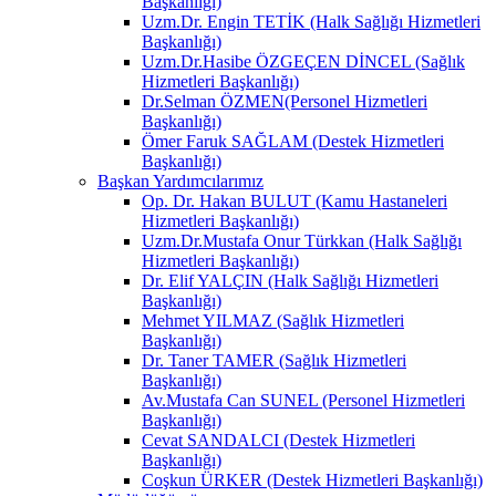
Başkanlığı)
Uzm.Dr. Engin TETİK (Halk Sağlığı Hizmetleri
Başkanlığı)
Uzm.Dr.Hasibe ÖZGEÇEN DİNCEL (Sağlık
Hizmetleri Başkanlığı)
Dr.Selman ÖZMEN(Personel Hizmetleri
Başkanlığı)
Ömer Faruk SAĞLAM (Destek Hizmetleri
Başkanlığı)
Başkan Yardımcılarımız
Op. Dr. Hakan BULUT (Kamu Hastaneleri
Hizmetleri Başkanlığı)
Uzm.Dr.Mustafa Onur Türkkan (Halk Sağlığı
Hizmetleri Başkanlığı)
Dr. Elif YALÇIN (Halk Sağlığı Hizmetleri
Başkanlığı)
Mehmet YILMAZ (Sağlık Hizmetleri
Başkanlığı)
Dr. Taner TAMER (Sağlık Hizmetleri
Başkanlığı)
Av.Mustafa Can SUNEL (Personel Hizmetleri
Başkanlığı)
Cevat SANDALCI (Destek Hizmetleri
Başkanlığı)
Coşkun ÜRKER (Destek Hizmetleri Başkanlığı)