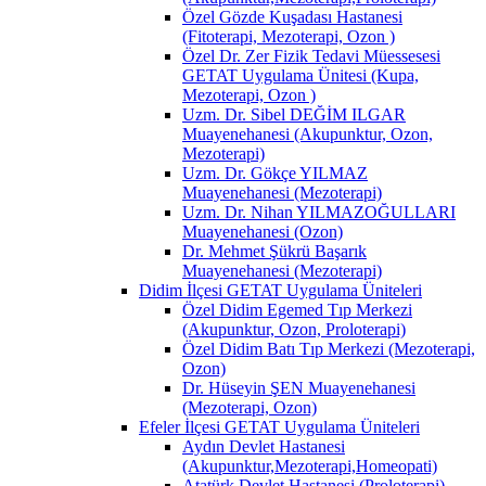
Özel Gözde Kuşadası Hastanesi
(Fitoterapi, Mezoterapi, Ozon )
Özel Dr. Zer Fizik Tedavi Müessesesi
GETAT Uygulama Ünitesi (Kupa,
Mezoterapi, Ozon )
Uzm. Dr. Sibel DEĞİM ILGAR
Muayenehanesi (Akupunktur, Ozon,
Mezoterapi)
Uzm. Dr. Gökçe YILMAZ
Muayenehanesi (Mezoterapi)
Uzm. Dr. Nihan YILMAZOĞULLARI
Muayenehanesi (Ozon)
Dr. Mehmet Şükrü Başarık
Muayenehanesi (Mezoterapi)
Didim İlçesi GETAT Uygulama Üniteleri
Özel Didim Egemed Tıp Merkezi
(Akupunktur, Ozon, Proloterapi)
Özel Didim Batı Tıp Merkezi (Mezoterapi,
Ozon)
Dr. Hüseyin ŞEN Muayenehanesi
(Mezoterapi, Ozon)
Efeler İlçesi GETAT Uygulama Üniteleri
Aydın Devlet Hastanesi
(Akupunktur,Mezoterapi,Homeopati)
Atatürk Devlet Hastanesi (Proloterapi)