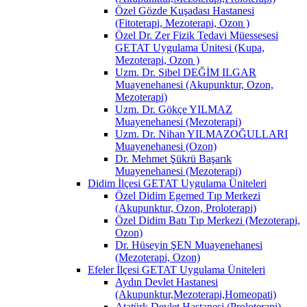
Özel Gözde Kuşadası Hastanesi
(Fitoterapi, Mezoterapi, Ozon )
Özel Dr. Zer Fizik Tedavi Müessesesi
GETAT Uygulama Ünitesi (Kupa,
Mezoterapi, Ozon )
Uzm. Dr. Sibel DEĞİM ILGAR
Muayenehanesi (Akupunktur, Ozon,
Mezoterapi)
Uzm. Dr. Gökçe YILMAZ
Muayenehanesi (Mezoterapi)
Uzm. Dr. Nihan YILMAZOĞULLARI
Muayenehanesi (Ozon)
Dr. Mehmet Şükrü Başarık
Muayenehanesi (Mezoterapi)
Didim İlçesi GETAT Uygulama Üniteleri
Özel Didim Egemed Tıp Merkezi
(Akupunktur, Ozon, Proloterapi)
Özel Didim Batı Tıp Merkezi (Mezoterapi,
Ozon)
Dr. Hüseyin ŞEN Muayenehanesi
(Mezoterapi, Ozon)
Efeler İlçesi GETAT Uygulama Üniteleri
Aydın Devlet Hastanesi
(Akupunktur,Mezoterapi,Homeopati)
Atatürk Devlet Hastanesi (Proloterapi)