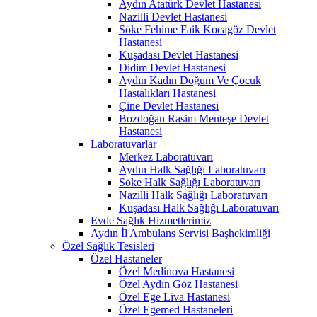
Aydın Atatürk Devlet Hastanesi
Nazilli Devlet Hastanesi
Söke Fehime Faik Kocagöz Devlet
Hastanesi
Kuşadası Devlet Hastanesi
Didim Devlet Hastanesi
Aydın Kadın Doğum Ve Çocuk
Hastalıkları Hastanesi
Çine Devlet Hastanesi
Bozdoğan Rasim Menteşe Devlet
Hastanesi
Laboratuvarlar
Merkez Laboratuvarı
Aydın Halk Sağlığı Laboratuvarı
Söke Halk Sağlığı Laboratuvarı
Nazilli Halk Sağlığı Laboratuvarı
Kuşadası Halk Sağlığı Laboratuvarı
Evde Sağlık Hizmetlerimiz
Aydın İl Ambulans Servisi Başhekimliği
Özel Sağlık Tesisleri
Özel Hastaneler
Özel Medinova Hastanesi
Özel Aydın Göz Hastanesi
Özel Ege Liva Hastanesi
Özel Egemed Hastaneleri