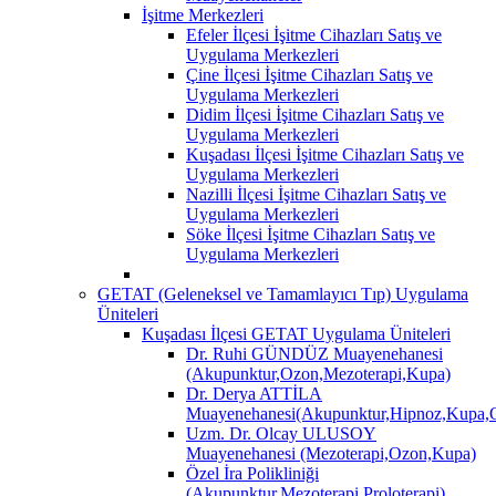
İşitme Merkezleri
Efeler İlçesi İşitme Cihazları Satış ve
Uygulama Merkezleri
Çine İlçesi İşitme Cihazları Satış ve
Uygulama Merkezleri
Didim İlçesi İşitme Cihazları Satış ve
Uygulama Merkezleri
Kuşadası İlçesi İşitme Cihazları Satış ve
Uygulama Merkezleri
Nazilli İlçesi İşitme Cihazları Satış ve
Uygulama Merkezleri
Söke İlçesi İşitme Cihazları Satış ve
Uygulama Merkezleri
GETAT (Geleneksel ve Tamamlayıcı Tıp) Uygulama
Üniteleri
Kuşadası İlçesi GETAT Uygulama Üniteleri
Dr. Ruhi GÜNDÜZ Muayenehanesi
(Akupunktur,Ozon,Mezoterapi,Kupa)
Dr. Derya ATTİLA
Muayenehanesi(Akupunktur,Hipnoz,Kupa,O
Uzm. Dr. Olcay ULUSOY
Muayenehanesi (Mezoterapi,Ozon,Kupa)
Özel İra Polikliniği
(Akupunktur,Mezoterapi,Proloterapi)