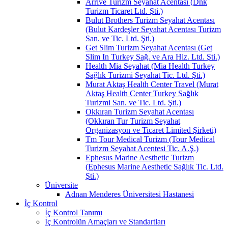
Arrive Turizm Seyahat Acentası (Dnk
Turizm Ticaret Ltd. Şti.)
Bulut Brothers Turizm Seyahat Acentası
(Bulut Kardeşler Seyahat Acentası Turizm
San. ve Tic. Ltd. Şti.)
Get Slim Turizm Seyahat Acentası (Get
Slim In Turkey Sağ. ve Ara Hiz. Ltd. Şti.)
Health Mia Seyahat (Mia Health Turkey
Sağlık Turizmi Seyahat Tic. Ltd. Şti.)
Murat Aktaş Health Center Travel (Murat
Aktaş Health Center Turkey Sağlık
Turizmi San. ve Tic. Ltd. Şti.)
Okkıran Turizm Seyahat Acentası
(Okkıran Tur Turizm Seyahat
Organizasyon ve Ticaret Limited Şirketi)
Tm Tour Medical Turizm (Tour Medical
Turizm Seyahat Acentesi Tic. A.Ş.)
Ephesus Marine Aesthetic Turizm
(Ephesus Marine Aesthetic Sağlık Tic. Ltd.
Şti.)
Üniversite
Adnan Menderes Üniversitesi Hastanesi
İç Kontrol
İç Kontrol Tanımı
İç Kontrolün Amaçları ve Standartları