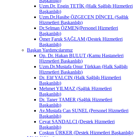
Başkanlığı)
Uzm.Dr. Engin TETİK (Halk Sağlığı Hizmetleri
Başkanlığı)
Uzm.Dr.Hasibe ÖZGEÇEN DİNCEL (Sağlık
Hizmetleri Başkanlığı)
Dr.Selman ÖZMEN(Personel Hizmetleri
Başkanlığı)
Ömer Faruk SAĞLAM (Destek Hizmetleri
Başkanlığı)
Başkan Yardımcılarımız
Op. Dr. Hakan BULUT (Kamu Hastaneleri
Hizmetleri Başkanlığı)
Uzm.Dr.Mustafa Onur Türkkan (Halk Sağlığı
Hizmetleri Başkanlığı)
Dr. Elif YALÇIN (Halk Sağlığı Hizmetleri
Başkanlığı)
Mehmet YILMAZ (Sağlık Hizmetleri
Başkanlığı)
Dr. Taner TAMER (Sağlık Hizmetleri
Başkanlığı)
Av.Mustafa Can SUNEL (Personel Hizmetleri
Başkanlığı)
Cevat SANDALCI (Destek Hizmetleri
Başkanlığı)
Coşkun ÜRKER (Destek Hizmetleri Başkanlığı)