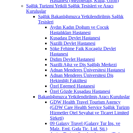
Hastanesi (Mezoterapi, Kupa, Ozon)
Sağlık Turizmi Yetkili Sağlık Tesisleri ve Aracı
Kuruluşlar
Sağlık Bakanlığımızca Yetkilendirilmiş Sağlık
Tesisleri
Aydın Kadın Doğum ve Çocuk
Hastalıkları Hastanesi
Kuşadası Devlet Hastanesi
Nazilli Devlet Hastanesi
Söke Fehime Faik Kocagöz Devlet
Hastanesi
Didim Devlet Hastanesi
Nazilli Ağız ve Diş Sağlığı Merkezi
Adnan Menderes Üniversitesi Hastanesi
Adnan Menderes Üniversitesi Diş
Hekimliği Fakültesi
Özel Egemed Hastanesi
Özel Gözde Kuşadası Hastanesi
Bakanlığımızca Yetkilendirilmiş Aracı Kuruluşlar
GDW Health Travel Tourism Agency
(GDW Care Health Service Sağlık Turizm
Hizmetler Otel Seyahat ve Ticaret Limited
Şirketi)
09 Galaxy Travel (Galaxy Tur İnş. ve
Malz. Eml. Gıda Tic. Ltd. Şti.)