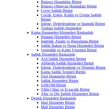
Bulaşıcı Hastalıklar Birimi
Bulaşıcı Olmayan Hastalıklar Birimi
Çevre Sağlığı Birimi
Çocuk, Ergen, Kadın ve Üreme Sağlığı
Birimi
İzleme, Değerlendirme ve İstatistik Birimi
Toplum Sağlığı Hizmetleri
Kamu Hastaneleri Hizmetleri Başkanlığı
Hastane Hizmetleri Birimi
İstatistik, Analiz ve Raporlama Birimi
Sağlık Bakım ve Hasta Hizmetleri Birimi
Verimlilik ve Kalite Yönetimi Birimi
Sağlık Hizmetleri Başkanlığı
Acil Sağlık Hizmetleri Birimi
Afetlerde Sağlık Hizmetleri Birimi
İzleme, Değerlendirme ve Denetim Birimi
Kamu Sağlık Tesisleri Birimi
Özel Hastaneler Birimi
Sağlık Hizmetleri Birimi
SAKOM Birimi
Tıbbi Cihaz ve Eczacılık Birimi
Ağız ve Diş Sağlığı Hizmetleri Birimi
Destek Hizmetleri Başkanlığı
İdari Hizmetler Birimi
Mali Hizmetler Birimi