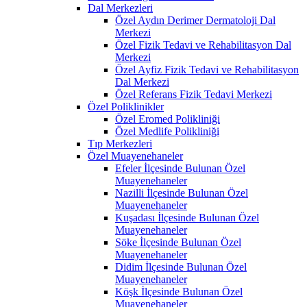
Dal Merkezleri
Özel Aydın Derimer Dermatoloji Dal
Merkezi
Özel Fizik Tedavi ve Rehabilitasyon Dal
Merkezi
Özel Ayfiz Fizik Tedavi ve Rehabilitasyon
Dal Merkezi
Özel Referans Fizik Tedavi Merkezi
Özel Poliklinikler
Özel Eromed Polikliniği
Özel Medlife Polikliniği
Tıp Merkezleri
Özel Muayenehaneler
Efeler İlçesinde Bulunan Özel
Muayenehaneler
Nazilli İlçesinde Bulunan Özel
Muayenehaneler
Kuşadası İlçesinde Bulunan Özel
Muayenehaneler
Söke İlçesinde Bulunan Özel
Muayenehaneler
Didim İlçesinde Bulunan Özel
Muayenehaneler
Köşk İlçesinde Bulunan Özel
Muayenehaneler