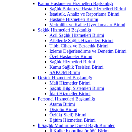
Kamu Hastaneleri Hizmetleri Başkanlığı
Sağlık Bakım ve Hasta Hizmetleri Birimi
İstatistik, Analiz ve Raporlama Birimi
Hastane Hizmetleri Birimi
Verimlilik ve Kalite Uygulamaları Birimi
Sağlık Hizmetleri Başkanlığı
Acil Sağlık Hizmetleri Birimi
Afetlerde Sağlık Hizmetleri Birimi
Tıbbi Cihaz ve Eczacılık Birimi
İzleme Değerlendirme ve Denetim Birimi
Özel Hastaneler Birimi
Sağlık Hizmetleri Birimi
Kamu Sağlık Tesisleri Birimi
SAKOM Birimi
Destek Hizmetleri Başkanlığı
Mali Hizmetler Birimi
Sağlık Bilgi Sistemleri Birimi
İdari Hizmetler Birimi
Personel Hizmetleri Başkanlığı
Atama Birimi
Disiplin Birimi
Özlük( Sicil) Birimi
Eğitim Hizmetleri Birimi
İl Sağlık Müdürüne Direkt Bağlı Birimler
İl Kalite Koordinatörlüğü Birimi