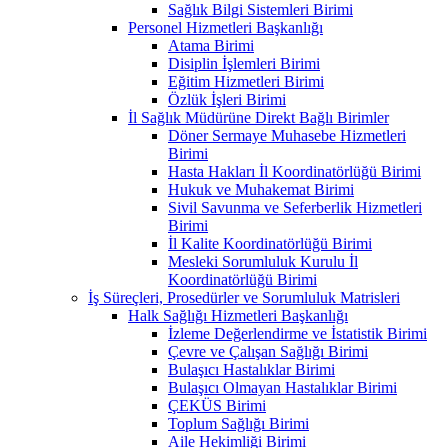
Sağlık Bilgi Sistemleri Birimi
Personel Hizmetleri Başkanlığı
Atama Birimi
Disiplin İşlemleri Birimi
Eğitim Hizmetleri Birimi
Özlük İşleri Birimi
İl Sağlık Müdürüne Direkt Bağlı Birimler
Döner Sermaye Muhasebe Hizmetleri
Birimi
Hasta Hakları İl Koordinatörlüğü Birimi
Hukuk ve Muhakemat Birimi
Sivil Savunma ve Seferberlik Hizmetleri
Birimi
İl Kalite Koordinatörlüğü Birimi
Mesleki Sorumluluk Kurulu İl
Koordinatörlüğü Birimi
İş Süreçleri, Prosedürler ve Sorumluluk Matrisleri
Halk Sağlığı Hizmetleri Başkanlığı
İzleme Değerlendirme ve İstatistik Birimi
Çevre ve Çalışan Sağlığı Birimi
Bulaşıcı Hastalıklar Birimi
Bulaşıcı Olmayan Hastalıklar Birimi
ÇEKÜS Birimi
Toplum Sağlığı Birimi
Aile Hekimliği Birimi