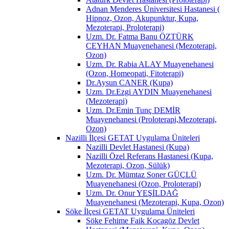
Adnan Menderes Üniversitesi Hastanesi (
Hipnoz, Ozon, Akupunktur, Kupa,
Mezoterapi, Proloterapi)
Uzm. Dr. Fatma Banu ÖZTÜRK
CEYHAN Muayenehanesi (Mezoterapi,
Ozon)
Uzm. Dr. Rabia ALAY Muayenehanesi
(Ozon, Homeopati, Fitoterapi)
Dr.Aysun CANER (Kupa)
Uzm. Dr.Ezgi AYDIN Muayenehanesi
(Mezoterapi)
Uzm. Dr.Emin Tunç DEMİR
Muayenehanesi (Proloterapi,Mezoterapi,
Ozon)
Nazilli İlçesi GETAT Uygulama Üniteleri
Nazilli Devlet Hastanesi (Kupa)
Nazilli Özel Referans Hastanesi (Kupa,
Mezoterapi, Ozon, Sülük)
Uzm. Dr. Mümtaz Soner GÜÇLÜ
Muayenehanesi (Ozon, Proloterapi)
Uzm. Dr. Onur YEŞİLDAĞ
Muayenehanesi (Mezoterapi, Kupa, Ozon)
Söke İlçesi GETAT Uygulama Üniteleri
Söke Fehime Faik Kocagöz Devlet