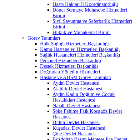
Hasta Hakları İl Koordinatörlüğü
Döner Sermaye Muhasebe Hizmetleri
Birimi
Sivil Savunma ve Seferberlik Hizmetleri
Birimi
Hukuk ve Muhakemat Birimi
Görev Tanımları
Halk Sağlığı Hizmetleri Başkanlığı
Kamu Hastaneleri Hizmetleri Başkanlığı
Sağlık Hastaneleri Hizmetleri Başkanlığı
Personel Hizmetleri Başkanlığı
Destek Hizmetleri Başkanlığı
Doğrudan Yönetim Hizmetleri
Hastane ve ADSM Görev Tanımları
Aydın Devlet Hastanesi
Atatürk Devlet Hastanesi
Aydın Kadın Doğum ve Çocuk
Hastalıkları Hastanesi
Nazilli Devlet Hastanesi
Söke Fehime Faik Kocagöz Devlet
Hastanesi
Didim Devlet Hastanesi
Kuşadası Devlet Hastanesi
Çine Devlet Hastanesi
Bozdoğan Rasim Menteşe İlçe Devlet