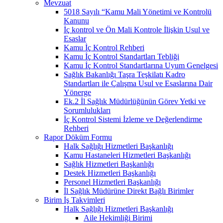
Mevzuat
5018 Sayılı “Kamu Mali Yönetimi ve Kontrolü
Kanunu
İç kontrol ve Ön Mali Kontrole İlişkin Usul ve
Esaslar
Kamu İç Kontrol Rehberi
Kamu İç Kontrol Standartları Tebliği
Kamu İç Kontrol Standartlarına Uyum Genelgesi
Sağlık Bakanlığı Taşra Teşkilatı Kadro
Standartları ile Çalışma Usul ve Esaslarına Dair
Yönerge
Ek.2 İl Sağlık Müdürlüğünün Görev Yetki ve
Sorumlulukları
İç Kontrol Sistemi İzleme ve Değerlendirme
Rehberi
Rapor Döküm Formu
Halk Sağlığı Hizmetleri Başkanlığı
Kamu Hastaneleri Hizmetleri Başkanlığı
Sağlık Hizmetleri Başkanlığı
Destek Hizmetleri Başkanlığı
Personel Hizmetleri Başkanlığı
İl Sağlık Müdürüne Direkt Bağlı Birimler
Birim İş Takvimleri
Halk Sağlığı Hizmetleri Başkanlığı
Aile Hekimliği Birimi