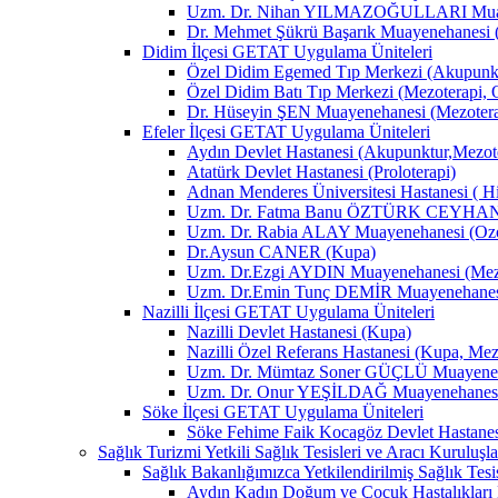
Uzm. Dr. Nihan YILMAZOĞULLARI Muay
Dr. Mehmet Şükrü Başarık Muayenehanesi 
Didim İlçesi GETAT Uygulama Üniteleri
Özel Didim Egemed Tıp Merkezi (Akupunktu
Özel Didim Batı Tıp Merkezi (Mezoterapi, 
Dr. Hüseyin ŞEN Muayenehanesi (Mezotera
Efeler İlçesi GETAT Uygulama Üniteleri
Aydın Devlet Hastanesi (Akupunktur,Mezot
Atatürk Devlet Hastanesi (Proloterapi)
Adnan Menderes Üniversitesi Hastanesi ( H
Uzm. Dr. Fatma Banu ÖZTÜRK CEYHAN M
Uzm. Dr. Rabia ALAY Muayenehanesi (Ozon
Dr.Aysun CANER (Kupa)
Uzm. Dr.Ezgi AYDIN Muayenehanesi (Mezo
Uzm. Dr.Emin Tunç DEMİR Muayenehanesi 
Nazilli İlçesi GETAT Uygulama Üniteleri
Nazilli Devlet Hastanesi (Kupa)
Nazilli Özel Referans Hastanesi (Kupa, Mez
Uzm. Dr. Mümtaz Soner GÜÇLÜ Muayenehan
Uzm. Dr. Onur YEŞİLDAĞ Muayenehanesi 
Söke İlçesi GETAT Uygulama Üniteleri
Söke Fehime Faik Kocagöz Devlet Hastanes
Sağlık Turizmi Yetkili Sağlık Tesisleri ve Aracı Kuruluşla
Sağlık Bakanlığımızca Yetkilendirilmiş Sağlık Tesis
Aydın Kadın Doğum ve Çocuk Hastalıkları 