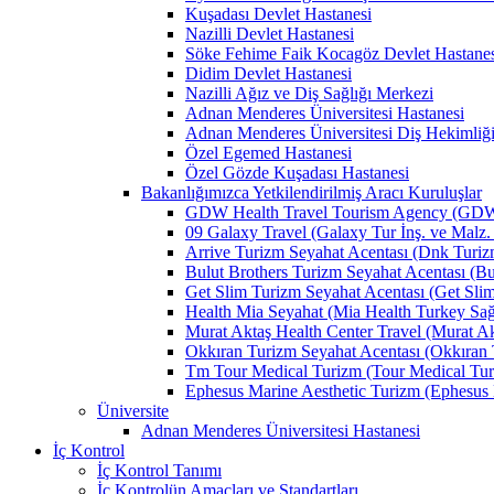
Kuşadası Devlet Hastanesi
Nazilli Devlet Hastanesi
Söke Fehime Faik Kocagöz Devlet Hastanes
Didim Devlet Hastanesi
Nazilli Ağız ve Diş Sağlığı Merkezi
Adnan Menderes Üniversitesi Hastanesi
Adnan Menderes Üniversitesi Diş Hekimliği
Özel Egemed Hastanesi
Özel Gözde Kuşadası Hastanesi
Bakanlığımızca Yetkilendirilmiş Aracı Kuruluşlar
GDW Health Travel Tourism Agency (GDW Car
09 Galaxy Travel (Galaxy Tur İnş. ve Malz. 
Arrive Turizm Seyahat Acentası (Dnk Turizm 
Bulut Brothers Turizm Seyahat Acentası (Bul
Get Slim Turizm Seyahat Acentası (Get Slim 
Health Mia Seyahat (Mia Health Turkey Sağlı
Murat Aktaş Health Center Travel (Murat Akt
Okkıran Turizm Seyahat Acentası (Okkıran T
Tm Tour Medical Turizm (Tour Medical Turi
Ephesus Marine Aesthetic Turizm (Ephesus Ma
Üniversite
Adnan Menderes Üniversitesi Hastanesi
İç Kontrol
İç Kontrol Tanımı
İç Kontrolün Amaçları ve Standartları