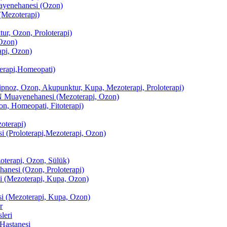
enehanesi (Ozon)
(Mezoterapi)
r, Ozon, Proloterapi)
Ozon)
pi, Ozon)
erapi,Homeopati)
ipnoz, Ozon, Akupunktur, Kupa, Mezoterapi, Proloterapi)
uayenehanesi (Mezoterapi, Ozon)
, Homeopati, Fitoterapi)
terapi)
(Proloterapi,Mezoterapi, Ozon)
oterapi, Ozon, Sülük)
esi (Ozon, Proloterapi)
(Mezoterapi, Kupa, Ozon)
i (Mezoterapi, Kupa, Ozon)
r
leri
Hastanesi