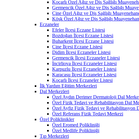
Koçarlı Özel Ağız ve Diş Sağlığı Muayeneh
Germencik Özel Ağız ve Diş Sağlığı Muaye
Çine Özel Ağız ve Diş Sağlığı Muayenehane
Köşk Özel Ağız ve Diş Sağlığı Muayenehan
Eczaneler
Efeler İlçesi Eczane Listesi
Bozdoğan İlçesi Eczane Listesi
Buharkent İlçesi Eczane Listesi
Çine İlçesi Eczane Listesi
Didim İlçesi Eczaneler Listesi
Germencik İlçesi Eczaneler Listesi
İncirliova İlçesi Eczaneler Listesi
Karpuzlu İlçesi Eczaneler Listesi
Karacasu İlçesi Eczaneler Listesi
Koçarlı İlçesi Eczaneler Listesi
İlk Yardım Eğitim Merkezleri
Dal Merkezleri
Özel Aydın Derimer Dermatoloji Dal Merke
Özel Fizik Tedavi ve Rehabilitasyon Dal Me
Özel Ayfiz Fizik Tedavi ve Rehabilitasyon 
Özel Referans Fizik Tedavi Merkezi
Özel Poliklinikler
Özel Eromed Polikliniği
Özel Medlife Polikliniği
Tıp Merkezleri