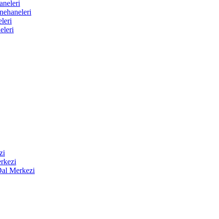
aneleri
nehaneleri
leri
eleri
zi
rkezi
Dal Merkezi