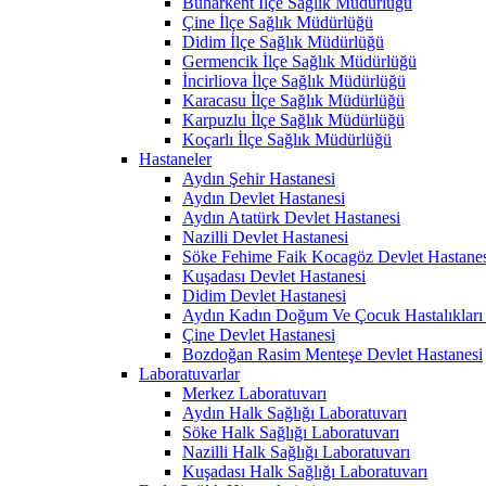
Buharkent İlçe Sağlık Müdürlüğü
Çine İlçe Sağlık Müdürlüğü
Didim İlçe Sağlık Müdürlüğü
Germencik İlçe Sağlık Müdürlüğü
İncirliova İlçe Sağlık Müdürlüğü
Karacasu İlçe Sağlık Müdürlüğü
Karpuzlu İlçe Sağlık Müdürlüğü
Koçarlı İlçe Sağlık Müdürlüğü
Hastaneler
Aydın Şehir Hastanesi
Aydın Devlet Hastanesi
Aydın Atatürk Devlet Hastanesi
Nazilli Devlet Hastanesi
Söke Fehime Faik Kocagöz Devlet Hastanes
Kuşadası Devlet Hastanesi
Didim Devlet Hastanesi
Aydın Kadın Doğum Ve Çocuk Hastalıkları 
Çine Devlet Hastanesi
Bozdoğan Rasim Menteşe Devlet Hastanesi
Laboratuvarlar
Merkez Laboratuvarı
Aydın Halk Sağlığı Laboratuvarı
Söke Halk Sağlığı Laboratuvarı
Nazilli Halk Sağlığı Laboratuvarı
Kuşadası Halk Sağlığı Laboratuvarı