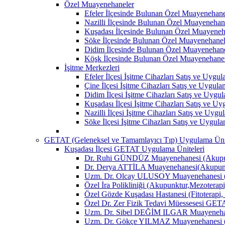
Özel Muayenehaneler
Efeler İlçesinde Bulunan Özel Muayenehane
Nazilli İlçesinde Bulunan Özel Muayenehan
Kuşadası İlçesinde Bulunan Özel Muayeneh
Söke İlçesinde Bulunan Özel Muayenehanel
Didim İlçesinde Bulunan Özel Muayenehane
Köşk İlçesinde Bulunan Özel Muayenehane
İşitme Merkezleri
Efeler İlçesi İşitme Cihazları Satış ve Uygu
Çine İlçesi İşitme Cihazları Satış ve Uygul
Didim İlçesi İşitme Cihazları Satış ve Uygu
Kuşadası İlçesi İşitme Cihazları Satış ve U
Nazilli İlçesi İşitme Cihazları Satış ve Uyg
Söke İlçesi İşitme Cihazları Satış ve Uygul
GETAT (Geleneksel ve Tamamlayıcı Tıp) Uygulama Ünit
Kuşadası İlçesi GETAT Uygulama Üniteleri
Dr. Ruhi GÜNDÜZ Muayenehanesi (Akupun
Dr. Derya ATTİLA Muayenehanesi(Akupunk
Uzm. Dr. Olcay ULUSOY Muayenehanesi (
Özel İra Polikliniği (Akupunktur,Mezoterapi
Özel Gözde Kuşadası Hastanesi (Fitoterapi,
Özel Dr. Zer Fizik Tedavi Müessesesi GET
Uzm. Dr. Sibel DEĞİM ILGAR Muayenehane
Uzm. Dr. Gökçe YILMAZ Muayenehanesi (