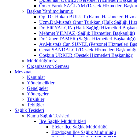
Dr.Selman ÖZMEN(Personel Hizmetleri Başkanlığ
Ömer Faruk SAĞLAM (Destek Hizmetleri Başkanl
Başkan Yardımcılarımız
Op. Dr. Hakan BULUT (Kamu Hastaneleri Hizmetl
Uzm.Dr.Mustafa Onur Türkkan (Halk Sağlığı Hizme
Dr. Elif YALÇIN (Halk Sağlığı Hizmetleri Başkanl
Mehmet YILMAZ (Sağlık Hizmetleri Başkanlığı)
Dr. Taner TAMER (Sağlık Hizmetleri Başkanlığı)
Av.Mustafa Can SUNEL (Personel Hizmetleri Başk
Cevat SANDALCI (Destek Hizmetleri Başkanlığı
Coşkun ÜRKER (Destek Hizmetleri Başkanlığı)
Müdürlüğümüz
Organizasyon Şeması
Mevzuat
Kanunlar
Yönetmelikler
Genelgeler
Yönergeler
Tüzükler
Tebliğler
Sağlık Tesisleri
Kamu Sağlık Tesisleri
İlçe Sağlık Müdürlükleri
Efeler İlçe Sağlık Müdürlüğü
Bozdoğan İlçe Sağlık Müdürlüğü