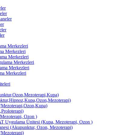
ler
eler
aneler
er
ler
ler
lama Merkezleri
ama Merkezleri
lama Merkezleri
ygulama Merkezleri
ulama Merkezleri
ama Merkezleri
eleri
ktur,Ozon,Mezoterapi,Kupa)
tur,Hipnoz,Kupa,Ozon,Mezoterapi)
Mezoterapi,Ozon,Kupa)
,Proloterapi)
 Mezoterapi, Ozon )
AT Uygulama Ünitesi (Kupa, Mezoterapi, Ozon )
si (Akupunktur, Ozon, Mezoterapi)
Mezoterapi)