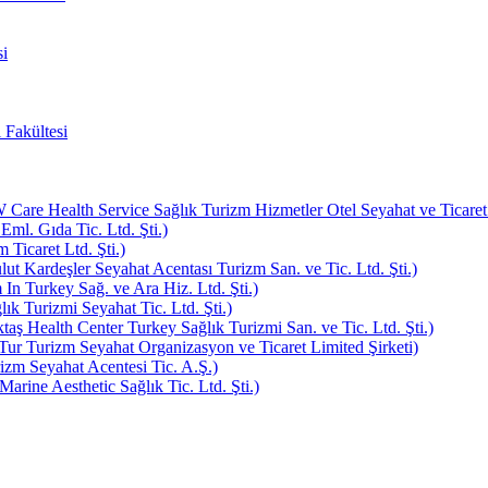
i
 Fakültesi
e Health Service Sağlık Turizm Hizmetler Otel Seyahat ve Ticaret L
Eml. Gıda Tic. Ltd. Şti.)
Ticaret Ltd. Şti.)
ut Kardeşler Seyahat Acentası Turizm San. ve Tic. Ltd. Şti.)
In Turkey Sağ. ve Ara Hiz. Ltd. Şti.)
k Turizmi Seyahat Tic. Ltd. Şti.)
aş Health Center Turkey Sağlık Turizmi San. ve Tic. Ltd. Şti.)
ur Turizm Seyahat Organizasyon ve Ticaret Limited Şirketi)
zm Seyahat Acentesi Tic. A.Ş.)
rine Aesthetic Sağlık Tic. Ltd. Şti.)