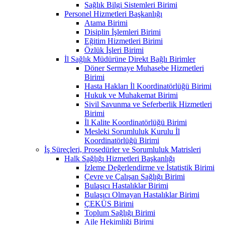
Sağlık Bilgi Sistemleri Birimi
Personel Hizmetleri Başkanlığı
Atama Birimi
Disiplin İşlemleri Birimi
Eğitim Hizmetleri Birimi
Özlük İşleri Birimi
İl Sağlık Müdürüne Direkt Bağlı Birimler
Döner Sermaye Muhasebe Hizmetleri
Birimi
Hasta Hakları İl Koordinatörlüğü Birimi
Hukuk ve Muhakemat Birimi
Sivil Savunma ve Seferberlik Hizmetleri
Birimi
İl Kalite Koordinatörlüğü Birimi
Mesleki Sorumluluk Kurulu İl
Koordinatörlüğü Birimi
İş Süreçleri, Prosedürler ve Sorumluluk Matrisleri
Halk Sağlığı Hizmetleri Başkanlığı
İzleme Değerlendirme ve İstatistik Birimi
Çevre ve Çalışan Sağlığı Birimi
Bulaşıcı Hastalıklar Birimi
Bulaşıcı Olmayan Hastalıklar Birimi
ÇEKÜS Birimi
Toplum Sağlığı Birimi
Aile Hekimliği Birimi