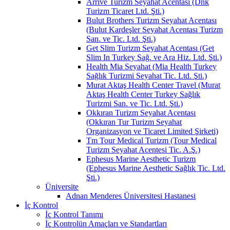
Arrive Turizm Seyahat Acentası (Dnk
Turizm Ticaret Ltd. Şti.)
Bulut Brothers Turizm Seyahat Acentası
(Bulut Kardeşler Seyahat Acentası Turizm
San. ve Tic. Ltd. Şti.)
Get Slim Turizm Seyahat Acentası (Get
Slim In Turkey Sağ. ve Ara Hiz. Ltd. Şti.)
Health Mia Seyahat (Mia Health Turkey
Sağlık Turizmi Seyahat Tic. Ltd. Şti.)
Murat Aktaş Health Center Travel (Murat
Aktaş Health Center Turkey Sağlık
Turizmi San. ve Tic. Ltd. Şti.)
Okkıran Turizm Seyahat Acentası
(Okkıran Tur Turizm Seyahat
Organizasyon ve Ticaret Limited Şirketi)
Tm Tour Medical Turizm (Tour Medical
Turizm Seyahat Acentesi Tic. A.Ş.)
Ephesus Marine Aesthetic Turizm
(Ephesus Marine Aesthetic Sağlık Tic. Ltd.
Şti.)
Üniversite
Adnan Menderes Üniversitesi Hastanesi
İç Kontrol
İç Kontrol Tanımı
İç Kontrolün Amaçları ve Standartları