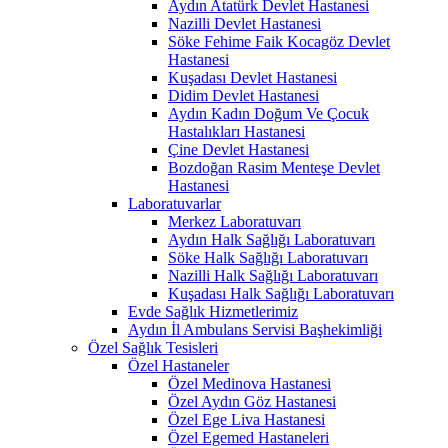
Aydın Atatürk Devlet Hastanesi
Nazilli Devlet Hastanesi
Söke Fehime Faik Kocagöz Devlet
Hastanesi
Kuşadası Devlet Hastanesi
Didim Devlet Hastanesi
Aydın Kadın Doğum Ve Çocuk
Hastalıkları Hastanesi
Çine Devlet Hastanesi
Bozdoğan Rasim Menteşe Devlet
Hastanesi
Laboratuvarlar
Merkez Laboratuvarı
Aydın Halk Sağlığı Laboratuvarı
Söke Halk Sağlığı Laboratuvarı
Nazilli Halk Sağlığı Laboratuvarı
Kuşadası Halk Sağlığı Laboratuvarı
Evde Sağlık Hizmetlerimiz
Aydın İl Ambulans Servisi Başhekimliği
Özel Sağlık Tesisleri
Özel Hastaneler
Özel Medinova Hastanesi
Özel Aydın Göz Hastanesi
Özel Ege Liva Hastanesi
Özel Egemed Hastaneleri