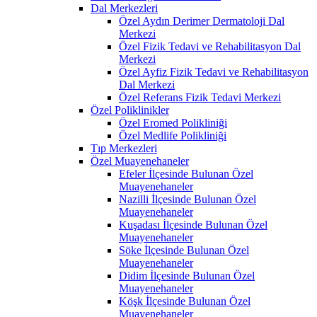
Dal Merkezleri
Özel Aydın Derimer Dermatoloji Dal
Merkezi
Özel Fizik Tedavi ve Rehabilitasyon Dal
Merkezi
Özel Ayfiz Fizik Tedavi ve Rehabilitasyon
Dal Merkezi
Özel Referans Fizik Tedavi Merkezi
Özel Poliklinikler
Özel Eromed Polikliniği
Özel Medlife Polikliniği
Tıp Merkezleri
Özel Muayenehaneler
Efeler İlçesinde Bulunan Özel
Muayenehaneler
Nazilli İlçesinde Bulunan Özel
Muayenehaneler
Kuşadası İlçesinde Bulunan Özel
Muayenehaneler
Söke İlçesinde Bulunan Özel
Muayenehaneler
Didim İlçesinde Bulunan Özel
Muayenehaneler
Köşk İlçesinde Bulunan Özel
Muayenehaneler