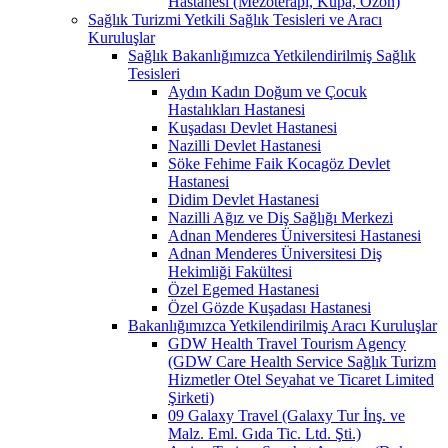
Hastanesi (Mezoterapi, Kupa, Ozon)
Sağlık Turizmi Yetkili Sağlık Tesisleri ve Aracı
Kuruluşlar
Sağlık Bakanlığımızca Yetkilendirilmiş Sağlık
Tesisleri
Aydın Kadın Doğum ve Çocuk
Hastalıkları Hastanesi
Kuşadası Devlet Hastanesi
Nazilli Devlet Hastanesi
Söke Fehime Faik Kocagöz Devlet
Hastanesi
Didim Devlet Hastanesi
Nazilli Ağız ve Diş Sağlığı Merkezi
Adnan Menderes Üniversitesi Hastanesi
Adnan Menderes Üniversitesi Diş
Hekimliği Fakültesi
Özel Egemed Hastanesi
Özel Gözde Kuşadası Hastanesi
Bakanlığımızca Yetkilendirilmiş Aracı Kuruluşlar
GDW Health Travel Tourism Agency
(GDW Care Health Service Sağlık Turizm
Hizmetler Otel Seyahat ve Ticaret Limited
Şirketi)
09 Galaxy Travel (Galaxy Tur İnş. ve
Malz. Eml. Gıda Tic. Ltd. Şti.)