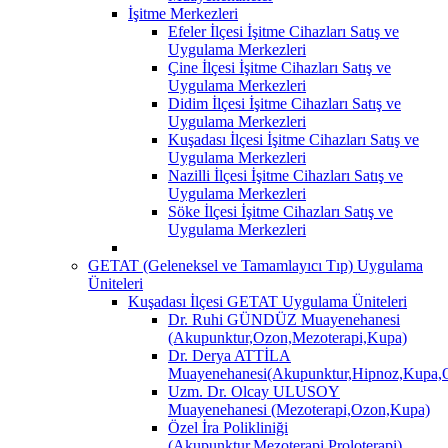
İşitme Merkezleri
Efeler İlçesi İşitme Cihazları Satış ve
Uygulama Merkezleri
Çine İlçesi İşitme Cihazları Satış ve
Uygulama Merkezleri
Didim İlçesi İşitme Cihazları Satış ve
Uygulama Merkezleri
Kuşadası İlçesi İşitme Cihazları Satış ve
Uygulama Merkezleri
Nazilli İlçesi İşitme Cihazları Satış ve
Uygulama Merkezleri
Söke İlçesi İşitme Cihazları Satış ve
Uygulama Merkezleri
GETAT (Geleneksel ve Tamamlayıcı Tıp) Uygulama
Üniteleri
Kuşadası İlçesi GETAT Uygulama Üniteleri
Dr. Ruhi GÜNDÜZ Muayenehanesi
(Akupunktur,Ozon,Mezoterapi,Kupa)
Dr. Derya ATTİLA
Muayenehanesi(Akupunktur,Hipnoz,Kupa,O
Uzm. Dr. Olcay ULUSOY
Muayenehanesi (Mezoterapi,Ozon,Kupa)
Özel İra Polikliniği
(Akupunktur,Mezoterapi,Proloterapi)