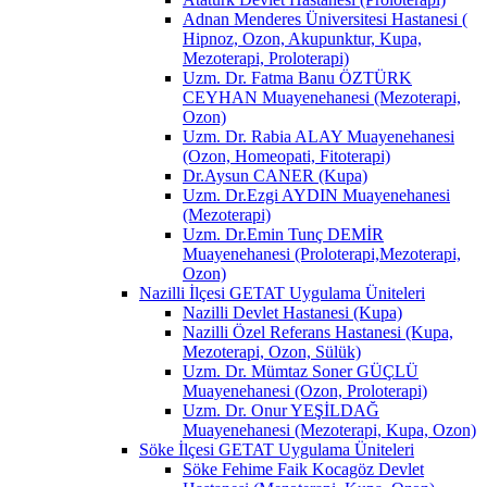
Adnan Menderes Üniversitesi Hastanesi (
Hipnoz, Ozon, Akupunktur, Kupa,
Mezoterapi, Proloterapi)
Uzm. Dr. Fatma Banu ÖZTÜRK
CEYHAN Muayenehanesi (Mezoterapi,
Ozon)
Uzm. Dr. Rabia ALAY Muayenehanesi
(Ozon, Homeopati, Fitoterapi)
Dr.Aysun CANER (Kupa)
Uzm. Dr.Ezgi AYDIN Muayenehanesi
(Mezoterapi)
Uzm. Dr.Emin Tunç DEMİR
Muayenehanesi (Proloterapi,Mezoterapi,
Ozon)
Nazilli İlçesi GETAT Uygulama Üniteleri
Nazilli Devlet Hastanesi (Kupa)
Nazilli Özel Referans Hastanesi (Kupa,
Mezoterapi, Ozon, Sülük)
Uzm. Dr. Mümtaz Soner GÜÇLÜ
Muayenehanesi (Ozon, Proloterapi)
Uzm. Dr. Onur YEŞİLDAĞ
Muayenehanesi (Mezoterapi, Kupa, Ozon)
Söke İlçesi GETAT Uygulama Üniteleri
Söke Fehime Faik Kocagöz Devlet