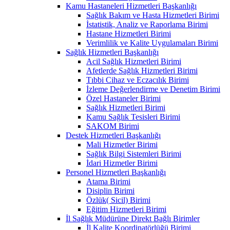
Kamu Hastaneleri Hizmetleri Başkanlığı
Sağlık Bakım ve Hasta Hizmetleri Birimi
İstatistik, Analiz ve Raporlama Birimi
Hastane Hizmetleri Birimi
Verimlilik ve Kalite Uygulamaları Birimi
Sağlık Hizmetleri Başkanlığı
Acil Sağlık Hizmetleri Birimi
Afetlerde Sağlık Hizmetleri Birimi
Tıbbi Cihaz ve Eczacılık Birimi
İzleme Değerlendirme ve Denetim Birimi
Özel Hastaneler Birimi
Sağlık Hizmetleri Birimi
Kamu Sağlık Tesisleri Birimi
SAKOM Birimi
Destek Hizmetleri Başkanlığı
Mali Hizmetler Birimi
Sağlık Bilgi Sistemleri Birimi
İdari Hizmetler Birimi
Personel Hizmetleri Başkanlığı
Atama Birimi
Disiplin Birimi
Özlük( Sicil) Birimi
Eğitim Hizmetleri Birimi
İl Sağlık Müdürüne Direkt Bağlı Birimler
İl Kalite Koordinatörlüğü Birimi