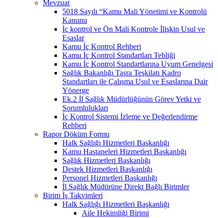
Mevzuat
5018 Sayılı “Kamu Mali Yönetimi ve Kontrolü
Kanunu
İç kontrol ve Ön Mali Kontrole İlişkin Usul ve
Esaslar
Kamu İç Kontrol Rehberi
Kamu İç Kontrol Standartları Tebliği
Kamu İç Kontrol Standartlarına Uyum Genelgesi
Sağlık Bakanlığı Taşra Teşkilatı Kadro
Standartları ile Çalışma Usul ve Esaslarına Dair
Yönerge
Ek.2 İl Sağlık Müdürlüğünün Görev Yetki ve
Sorumlulukları
İç Kontrol Sistemi İzleme ve Değerlendirme
Rehberi
Rapor Döküm Formu
Halk Sağlığı Hizmetleri Başkanlığı
Kamu Hastaneleri Hizmetleri Başkanlığı
Sağlık Hizmetleri Başkanlığı
Destek Hizmetleri Başkanlığı
Personel Hizmetleri Başkanlığı
İl Sağlık Müdürüne Direkt Bağlı Birimler
Birim İş Takvimleri
Halk Sağlığı Hizmetleri Başkanlığı
Aile Hekimliği Birimi