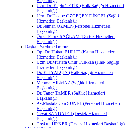
Başkanlığı)
Uzm.Dr. Engin TETİK (Halk Sağlığı Hizmetleri
Başkanlığı)
Uzm.Dr.Hasibe ÖZGEÇEN DİNCEL (Sağlık
Hizmetleri Başkanlığı)
Dr.Selman ÖZMEN(Personel Hizmetleri
Başkanlığı)
Ömer Faruk SAĞLAM (Destek Hizmetleri
Başkanlığı)
Başkan Yardımcılarımız
Op. Dr. Hakan BULUT (Kamu Hastaneleri
Hizmetleri Başkanlığı)
Uzm.Dr.Mustafa Onur Türkkan (Halk Sağlığı
Hizmetleri Başkanlığı)
Dr. Elif YALÇIN (Halk Sağlığı Hizmetleri
Başkanlığı)
Mehmet YILMAZ (Sağlık Hizmetleri
Başkanlığı)
Dr. Taner TAMER (Sağlık Hizmetleri
Başkanlığı)
Av.Mustafa Can SUNEL (Personel Hizmetleri
Başkanlığı)
Cevat SANDALCI (Destek Hizmetleri
Başkanlığı)
Coşkun ÜRKER (Destek Hizmetleri Başkanlığı)