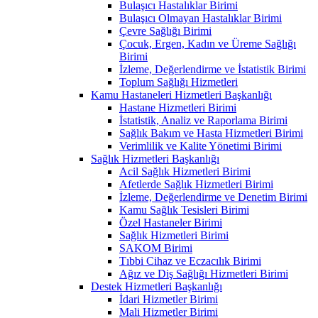
Bulaşıcı Hastalıklar Birimi
Bulaşıcı Olmayan Hastalıklar Birimi
Çevre Sağlığı Birimi
Çocuk, Ergen, Kadın ve Üreme Sağlığı
Birimi
İzleme, Değerlendirme ve İstatistik Birimi
Toplum Sağlığı Hizmetleri
Kamu Hastaneleri Hizmetleri Başkanlığı
Hastane Hizmetleri Birimi
İstatistik, Analiz ve Raporlama Birimi
Sağlık Bakım ve Hasta Hizmetleri Birimi
Verimlilik ve Kalite Yönetimi Birimi
Sağlık Hizmetleri Başkanlığı
Acil Sağlık Hizmetleri Birimi
Afetlerde Sağlık Hizmetleri Birimi
İzleme, Değerlendirme ve Denetim Birimi
Kamu Sağlık Tesisleri Birimi
Özel Hastaneler Birimi
Sağlık Hizmetleri Birimi
SAKOM Birimi
Tıbbi Cihaz ve Eczacılık Birimi
Ağız ve Diş Sağlığı Hizmetleri Birimi
Destek Hizmetleri Başkanlığı
İdari Hizmetler Birimi
Mali Hizmetler Birimi