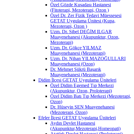
Özel Gözde Kuşadası Hastanesi
(Fitoterapi, Mezoterapi, Ozon )
Özel Dr. Zer Fizik Tedavi Müessesesi
GETAT Uygulama Ünitesi (Kupa,
Mezoterapi, Ozon )
Uzm. Dr. Sibel DEĞİM ILGAR
Muayenehanesi (Akupunktur, Ozon,
Mezoterapi)
Uzm. Dr. Gökçe YILMAZ
Muayenehanesi (Mezoterapi)
Uzm. Dr. Nihan YILMAZOĞULLARI
Muayenehanesi (Ozon)
Dr. Mehmet Şükrü Başarık
Muayenehanesi (Mezoterapi)
Didim İlçesi GETAT Uygulama Üniteleri
Özel Didim Egemed Tıp Merkezi
(Akupunktur, Ozon, Proloterapi)
Özel Didim Batı Tıp Merkezi (Mezoterapi,
Ozon)
Dr. Hüseyin ŞEN Muayenehanesi
(Mezoterapi, Ozon)
Efeler İlçesi GETAT Uygulama Üniteleri
Aydın Devlet Hastanesi
(Akupunktur,Mezoterapi,Homeopati)
Atatürk Devlet Hastanesi (Proloterapi)