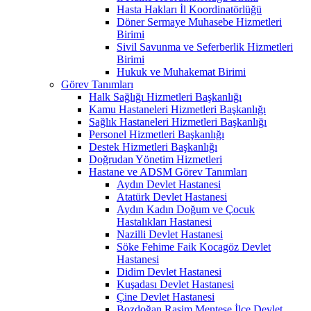
Hasta Hakları İl Koordinatörlüğü
Döner Sermaye Muhasebe Hizmetleri
Birimi
Sivil Savunma ve Seferberlik Hizmetleri
Birimi
Hukuk ve Muhakemat Birimi
Görev Tanımları
Halk Sağlığı Hizmetleri Başkanlığı
Kamu Hastaneleri Hizmetleri Başkanlığı
Sağlık Hastaneleri Hizmetleri Başkanlığı
Personel Hizmetleri Başkanlığı
Destek Hizmetleri Başkanlığı
Doğrudan Yönetim Hizmetleri
Hastane ve ADSM Görev Tanımları
Aydın Devlet Hastanesi
Atatürk Devlet Hastanesi
Aydın Kadın Doğum ve Çocuk
Hastalıkları Hastanesi
Nazilli Devlet Hastanesi
Söke Fehime Faik Kocagöz Devlet
Hastanesi
Didim Devlet Hastanesi
Kuşadası Devlet Hastanesi
Çine Devlet Hastanesi
Bozdoğan Rasim Menteşe İlçe Devlet