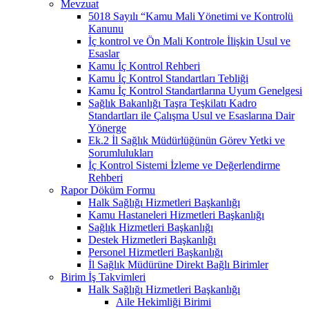
Mevzuat
5018 Sayılı “Kamu Mali Yönetimi ve Kontrolü
Kanunu
İç kontrol ve Ön Mali Kontrole İlişkin Usul ve
Esaslar
Kamu İç Kontrol Rehberi
Kamu İç Kontrol Standartları Tebliği
Kamu İç Kontrol Standartlarına Uyum Genelgesi
Sağlık Bakanlığı Taşra Teşkilatı Kadro
Standartları ile Çalışma Usul ve Esaslarına Dair
Yönerge
Ek.2 İl Sağlık Müdürlüğünün Görev Yetki ve
Sorumlulukları
İç Kontrol Sistemi İzleme ve Değerlendirme
Rehberi
Rapor Döküm Formu
Halk Sağlığı Hizmetleri Başkanlığı
Kamu Hastaneleri Hizmetleri Başkanlığı
Sağlık Hizmetleri Başkanlığı
Destek Hizmetleri Başkanlığı
Personel Hizmetleri Başkanlığı
İl Sağlık Müdürüne Direkt Bağlı Birimler
Birim İş Takvimleri
Halk Sağlığı Hizmetleri Başkanlığı
Aile Hekimliği Birimi