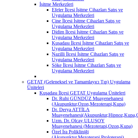
İşitme Merkezleri
Efeler İlçesi İşitme Cihazları Satış ve
Uygulama Merkezleri
Çine İlçesi İşitme Cihazları Satış ve
Uygulama Merkezleri
Didim İlçesi İşitme Cihazları Satış ve
Uygulama Merkezleri
Kuşadası İlçesi İşitme Cihazları Satış ve
Uygulama Merkezleri
Nazilli İlçesi İşitme Cihazları Satış ve
Uygulama Merkezleri
Söke İlçesi İşitme Cihazları Satış ve
Uygulama Merkezleri
GETAT (Geleneksel ve Tamamlayıcı Tıp) Uygulama
Üniteleri
Kuşadası İlçesi GETAT Uygulama Üniteleri
Dr. Ruhi GÜNDÜZ Muayenehanesi
(Akupunktur,Ozon,Mezoterapi,Kupa)
Dr. Derya ATTİLA
Muayenehanesi(Akupunktur,Hipnoz,Kupa,O
Uzm. Dr. Olcay ULUSOY
Muayenehanesi (Mezoterapi,Ozon,Kupa)
Özel İra Polikliniği
(Akupunktur,Mezoterapi,Proloterapi)