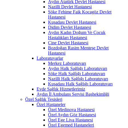
Aydın Atatürk Devlet Hastanesi
Nazilli Devlet Hastanesi
Söke Fehime Faik Kocagöz Devlet
Hastanesi
Kuşadası Devlet Hastanesi
Didim Devlet Hastanesi
Aydın Kadın Doğum Ve Çocuk
Hastalıkları Hastanesi
Çine Devlet Hastanesi
Bozdoğan Rasim Menteşe Devlet
Hastanesi
Laboratuvarlar
Merkez Laboratuvarı
Aydın Halk Sağlığı Laboratuvarı
Söke Halk Sağlığı Laboratuvarı
Nazilli Halk Sağlığı Laboratuvarı
Kuşadası Halk Sağlığı Laboratuvarı
Evde Sağlık Hizmetlerimiz
Aydın İl Ambulans Servisi Başhekimliği
Özel Sağlık Tesisleri
Özel Hastaneler
Özel Medinova Hastanesi
Özel Aydın Göz Hastanesi
Özel Ege Liva Hastanesi
Özel Egemed Hastaneleri