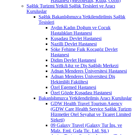
Hastanesi (Mezoterapi, Kupa, Ozon)
Sağlık Turizmi Yetkili Sağlık Tesisleri ve Aracı
Kuruluşlar
Sağlık Bakanlığımızca Yetkilendirilmiş Sağlık
Tesisleri
Aydın Kadın Doğum ve Çocuk
Hastalıkları Hastanesi
Kuşadası Devlet Hastanesi
Nazilli Devlet Hastanesi
Söke Fehime Faik Kocagöz Devlet
Hastanesi
Didim Devlet Hastanesi
Nazilli Ağız ve Diş Sağlığı Merkezi
Adnan Menderes Üniversitesi Hastanesi
Adnan Menderes Üniversitesi Diş
Hekimliği Fakültesi
Özel Egemed Hastanesi
Özel Gözde Kuşadası Hastanesi
Bakanlığımızca Yetkilendirilmiş Aracı Kuruluşlar
GDW Health Travel Tourism Agency
(GDW Care Health Service Sağlık Turizm
Hizmetler Otel Seyahat ve Ticaret Limited
Şirketi)
09 Galaxy Travel (Galaxy Tur İnş. ve
Malz. Eml. Gıda Tic. Ltd. Şti.)