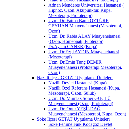
Adnan Menderes Üniversitesi Hastanesi (
Hipnoz, Ozon, Akupunktur, Kupa,
Mezoterapi, Proloterapi)
Uzm. Dr. Fatma Banu ÖZTÜRK
CEYHAN Muayenehanesi (Mezoterapi,
Ozon)
Uzm. Dr. Rabia ALAY Muayenehanesi
(Ozon, Homeopati, Fitoterapi)
Dr.Aysun CANER (Kupa)
Uzm. Dr.Ezgi AYDIN Muayenehanesi
(Mezoterapi)
Uzm. Dr.Emin Tunç DEMİR
Muayenehanesi (Proloterapi,Mezoterapi,
Ozon)
Nazilli İlçesi GETAT Uygulama Üniteleri
Nazilli Devlet Hastanesi (Kupa)
Nazilli Özel Referans Hastanesi (Kupa,
Mezoterapi, Ozon, Sülük)
Uzm. Dr. Mümtaz Soner GÜÇLÜ
Muayenehanesi (Ozon, Proloterapi)
Uzm. Dr. Onur YEŞİLDAĞ
Muayenehanesi (Mezoterapi, Kupa, Ozon)
Söke İlçesi GETAT Uygulama Üniteleri
Söke Fehime Faik Kocagöz Devlet