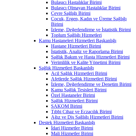
Bulaşıcı Hastalıklar Birimi
Bulaşıcı Olmayan Hastalıklar Birimi
Çevre Sağlığı Birimi
Çocuk, Ergen, Kadın ve Üreme Sağlığı
Birimi
İzleme, Değerlendirme ve İstatistik Birimi
Toplum Sağlığı Hizmetleri
Kamu Hastaneleri Hizmetleri Başkanlığı
Hastane Hizmetleri Birimi
İstatistik, Analiz ve Raporlama Birimi
Sağlık Bakım ve Hasta Hizmetleri Birimi
Verimlilik ve Kalite Yönetimi Birimi
Sağlık Hizmetleri Başkanlığı
Acil Sağlık Hizmetleri Birimi
Afetlerde Sağlık Hizmetleri Birimi
İzleme, Değerlendirme ve Denetim Birimi
Kamu Sağlık Tesisleri Birimi
Özel Hastaneler Birimi
Sağlık Hizmetleri Birimi
SAKOM Birimi
Tıbbi Cihaz ve Eczacılık Birimi
Ağız ve Diş Sağlığı Hizmetleri Birimi
Destek Hizmetleri Başkanlığı
İdari Hizmetler Birimi
Mali Hizmetler Birimi