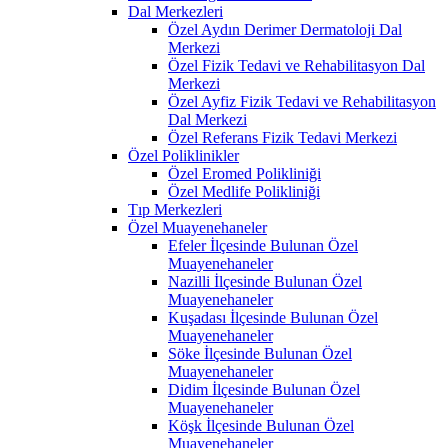
Dal Merkezleri
Özel Aydın Derimer Dermatoloji Dal
Merkezi
Özel Fizik Tedavi ve Rehabilitasyon Dal
Merkezi
Özel Ayfiz Fizik Tedavi ve Rehabilitasyon
Dal Merkezi
Özel Referans Fizik Tedavi Merkezi
Özel Poliklinikler
Özel Eromed Polikliniği
Özel Medlife Polikliniği
Tıp Merkezleri
Özel Muayenehaneler
Efeler İlçesinde Bulunan Özel
Muayenehaneler
Nazilli İlçesinde Bulunan Özel
Muayenehaneler
Kuşadası İlçesinde Bulunan Özel
Muayenehaneler
Söke İlçesinde Bulunan Özel
Muayenehaneler
Didim İlçesinde Bulunan Özel
Muayenehaneler
Köşk İlçesinde Bulunan Özel
Muayenehaneler