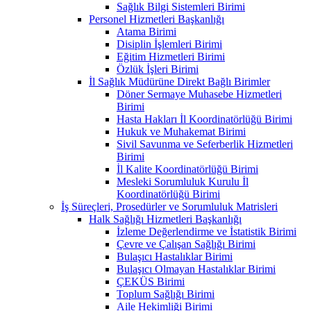
Sağlık Bilgi Sistemleri Birimi
Personel Hizmetleri Başkanlığı
Atama Birimi
Disiplin İşlemleri Birimi
Eğitim Hizmetleri Birimi
Özlük İşleri Birimi
İl Sağlık Müdürüne Direkt Bağlı Birimler
Döner Sermaye Muhasebe Hizmetleri
Birimi
Hasta Hakları İl Koordinatörlüğü Birimi
Hukuk ve Muhakemat Birimi
Sivil Savunma ve Seferberlik Hizmetleri
Birimi
İl Kalite Koordinatörlüğü Birimi
Mesleki Sorumluluk Kurulu İl
Koordinatörlüğü Birimi
İş Süreçleri, Prosedürler ve Sorumluluk Matrisleri
Halk Sağlığı Hizmetleri Başkanlığı
İzleme Değerlendirme ve İstatistik Birimi
Çevre ve Çalışan Sağlığı Birimi
Bulaşıcı Hastalıklar Birimi
Bulaşıcı Olmayan Hastalıklar Birimi
ÇEKÜS Birimi
Toplum Sağlığı Birimi
Aile Hekimliği Birimi