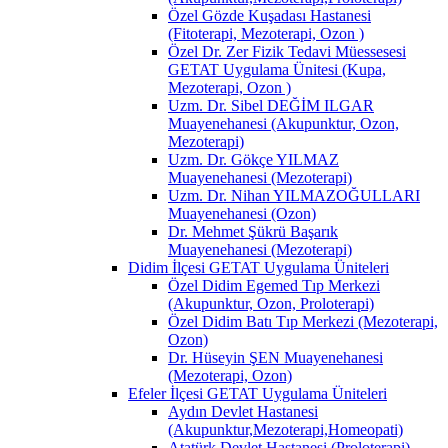
Özel Gözde Kuşadası Hastanesi
(Fitoterapi, Mezoterapi, Ozon )
Özel Dr. Zer Fizik Tedavi Müessesesi
GETAT Uygulama Ünitesi (Kupa,
Mezoterapi, Ozon )
Uzm. Dr. Sibel DEĞİM ILGAR
Muayenehanesi (Akupunktur, Ozon,
Mezoterapi)
Uzm. Dr. Gökçe YILMAZ
Muayenehanesi (Mezoterapi)
Uzm. Dr. Nihan YILMAZOĞULLARI
Muayenehanesi (Ozon)
Dr. Mehmet Şükrü Başarık
Muayenehanesi (Mezoterapi)
Didim İlçesi GETAT Uygulama Üniteleri
Özel Didim Egemed Tıp Merkezi
(Akupunktur, Ozon, Proloterapi)
Özel Didim Batı Tıp Merkezi (Mezoterapi,
Ozon)
Dr. Hüseyin ŞEN Muayenehanesi
(Mezoterapi, Ozon)
Efeler İlçesi GETAT Uygulama Üniteleri
Aydın Devlet Hastanesi
(Akupunktur,Mezoterapi,Homeopati)
Atatürk Devlet Hastanesi (Proloterapi)