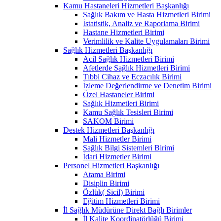
Kamu Hastaneleri Hizmetleri Başkanlığı
Sağlık Bakım ve Hasta Hizmetleri Birimi
İstatistik, Analiz ve Raporlama Birimi
Hastane Hizmetleri Birimi
Verimlilik ve Kalite Uygulamaları Birimi
Sağlık Hizmetleri Başkanlığı
Acil Sağlık Hizmetleri Birimi
Afetlerde Sağlık Hizmetleri Birimi
Tıbbi Cihaz ve Eczacılık Birimi
İzleme Değerlendirme ve Denetim Birimi
Özel Hastaneler Birimi
Sağlık Hizmetleri Birimi
Kamu Sağlık Tesisleri Birimi
SAKOM Birimi
Destek Hizmetleri Başkanlığı
Mali Hizmetler Birimi
Sağlık Bilgi Sistemleri Birimi
İdari Hizmetler Birimi
Personel Hizmetleri Başkanlığı
Atama Birimi
Disiplin Birimi
Özlük( Sicil) Birimi
Eğitim Hizmetleri Birimi
İl Sağlık Müdürüne Direkt Bağlı Birimler
İl Kalite Koordinatörlüğü Birimi