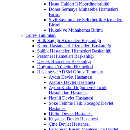
Hasta Hakları İl Koordinatörlüğü
Döner Sermaye Muhasebe Hizmetleri
Birimi
Sivil Savunma ve Seferberlik Hizmetleri
Birimi
Hukuk ve Muhakemat Birimi
Görev Tanımları
Halk Sağlığı Hizmetleri Başkanlığı
Kamu Hastaneleri Hizmetleri Başkanlığı
Sağlık Hastaneleri Hizmetleri Başkanlığı
Personel Hizmetleri Başkanlığı
Destek Hizmetleri Başkanlığı
Doğrudan Yönetim Hizmetleri
Hastane ve ADSM Görev Tanımları
Aydın Devlet Hastanesi
Atatürk Devlet Hastanesi
Aydın Kadın Doğum ve Çocuk
Hastalıkları Hastanesi
Nazilli Devlet Hastanesi
Söke Fehime Faik Kocagöz Devlet
Hastanesi
Didim Devlet Hastanesi
Kuşadası Devlet Hastanesi
Çine Devlet Hastanesi
Bozdoğan Rasim Menteşe İlçe Devlet