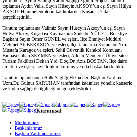
yürütülen "Aydın Valiliği Kadın Sağlığı Eğitim Projesi" tanıtım
toplantısı Aydın Valisi Sayın Hüseyin AKSOY’un eşi Sayın Hülya
AKSOY Hanımefendilerin katılımlarıyla Kuşadası’nda
gerçekleştirildi.
Tanıtım toplantısına Valimiz Sayın Hüseyin Aksoy’un eşi Sayın
Hülya Aksoy, Kuşadası Kaymakamı Sadettin YÜCEL, Belediye
Başkanı Sayın Ömer GÜNEL ve eşleri, İlçe Emniyet Müdürü
Mehmet Ali BERKSOY, ve eşleri, İlçe Jandarma Komutanı Yrb.
Mustafa Karagöz ve eşleri, Sahil Güvenlik Karakol Komutanı
Binbaşı Cihan SEYMEN ve eşleri, Adnan Menderes Üniversitesi
Turizm Fakültesi Dekan Yrd. Doç.Dr. Aziz BOSTAN, İlçe daire
amirleri ve eşleri, sivil toplum kuruluş ve oda başkanları katıldı.
Tanıtım toplantısında Halk Sağlığı Hizmetleri Başkan Yardımcısı
Uzm.Dr. Gülnur SARUHAN tarafından kadınlara yönelik kanserle
ve kadın sağlığı ile ilgili eğitim gerçekleştirildi.
Kurumsal
Müdürümüz
Başkanlarımız
Başkan Yardımcılarımız