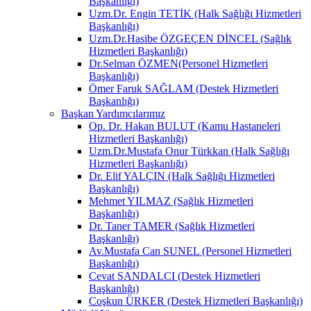
Başkanlığı)
Uzm.Dr. Engin TETİK (Halk Sağlığı Hizmetleri
Başkanlığı)
Uzm.Dr.Hasibe ÖZGEÇEN DİNCEL (Sağlık
Hizmetleri Başkanlığı)
Dr.Selman ÖZMEN(Personel Hizmetleri
Başkanlığı)
Ömer Faruk SAĞLAM (Destek Hizmetleri
Başkanlığı)
Başkan Yardımcılarımız
Op. Dr. Hakan BULUT (Kamu Hastaneleri
Hizmetleri Başkanlığı)
Uzm.Dr.Mustafa Onur Türkkan (Halk Sağlığı
Hizmetleri Başkanlığı)
Dr. Elif YALÇIN (Halk Sağlığı Hizmetleri
Başkanlığı)
Mehmet YILMAZ (Sağlık Hizmetleri
Başkanlığı)
Dr. Taner TAMER (Sağlık Hizmetleri
Başkanlığı)
Av.Mustafa Can SUNEL (Personel Hizmetleri
Başkanlığı)
Cevat SANDALCI (Destek Hizmetleri
Başkanlığı)
Coşkun ÜRKER (Destek Hizmetleri Başkanlığı)