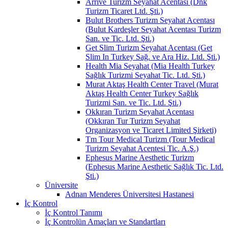
Arrive Turizm Seyahat Acentası (Dnk
Turizm Ticaret Ltd. Şti.)
Bulut Brothers Turizm Seyahat Acentası
(Bulut Kardeşler Seyahat Acentası Turizm
San. ve Tic. Ltd. Şti.)
Get Slim Turizm Seyahat Acentası (Get
Slim In Turkey Sağ. ve Ara Hiz. Ltd. Şti.)
Health Mia Seyahat (Mia Health Turkey
Sağlık Turizmi Seyahat Tic. Ltd. Şti.)
Murat Aktaş Health Center Travel (Murat
Aktaş Health Center Turkey Sağlık
Turizmi San. ve Tic. Ltd. Şti.)
Okkıran Turizm Seyahat Acentası
(Okkıran Tur Turizm Seyahat
Organizasyon ve Ticaret Limited Şirketi)
Tm Tour Medical Turizm (Tour Medical
Turizm Seyahat Acentesi Tic. A.Ş.)
Ephesus Marine Aesthetic Turizm
(Ephesus Marine Aesthetic Sağlık Tic. Ltd.
Şti.)
Üniversite
Adnan Menderes Üniversitesi Hastanesi
İç Kontrol
İç Kontrol Tanımı
İç Kontrolün Amaçları ve Standartları