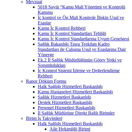
Mevzuat
5018 Sayılı “Kamu Mali Yönetimi ve Kontrolü
Kanunu
İç kontrol ve Ön Mali Kontrole İlişkin Usul ve
Esaslar
Kamu İç Kontrol Rehberi
Kamu İç Kontrol Standartları Tebliği
Kamu İç Kontrol Standartlarına Uyum Genelgesi
Sağlık Bakanlığı Taşra Teşkilatı Kadro
Standartları ile Çalışma Usul ve Esaslarına Dair
Yönerge
Ek.2 İl Sağlık Müdürlüğünün Görev Yetki ve
Sorumlulukları
İç Kontrol Sistemi İzleme ve Değerlendirme
Rehberi
Rapor Döküm Formu
Halk Sağlığı Hizmetleri Başkanlığı
Kamu Hastaneleri Hizmetleri Başkanlığı
Sağlık Hizmetleri Başkanlığı
Destek Hizmetleri Başkanlığı
Personel Hizmetleri Başkanlığı
İl Sağlık Müdürüne Direkt Bağlı Birimler
Birim İş Takvimleri
Halk Sağlığı Hizmetleri Başkanlığı
Aile Hekimliği Birimi