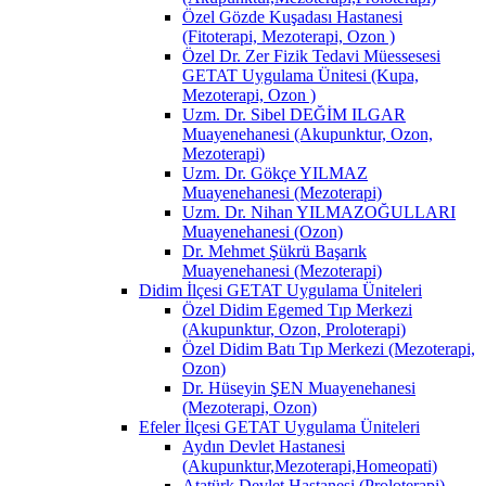
Özel Gözde Kuşadası Hastanesi
(Fitoterapi, Mezoterapi, Ozon )
Özel Dr. Zer Fizik Tedavi Müessesesi
GETAT Uygulama Ünitesi (Kupa,
Mezoterapi, Ozon )
Uzm. Dr. Sibel DEĞİM ILGAR
Muayenehanesi (Akupunktur, Ozon,
Mezoterapi)
Uzm. Dr. Gökçe YILMAZ
Muayenehanesi (Mezoterapi)
Uzm. Dr. Nihan YILMAZOĞULLARI
Muayenehanesi (Ozon)
Dr. Mehmet Şükrü Başarık
Muayenehanesi (Mezoterapi)
Didim İlçesi GETAT Uygulama Üniteleri
Özel Didim Egemed Tıp Merkezi
(Akupunktur, Ozon, Proloterapi)
Özel Didim Batı Tıp Merkezi (Mezoterapi,
Ozon)
Dr. Hüseyin ŞEN Muayenehanesi
(Mezoterapi, Ozon)
Efeler İlçesi GETAT Uygulama Üniteleri
Aydın Devlet Hastanesi
(Akupunktur,Mezoterapi,Homeopati)
Atatürk Devlet Hastanesi (Proloterapi)