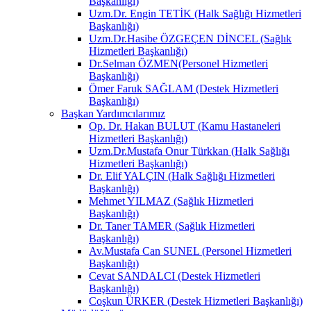
Başkanlığı)
Uzm.Dr. Engin TETİK (Halk Sağlığı Hizmetleri
Başkanlığı)
Uzm.Dr.Hasibe ÖZGEÇEN DİNCEL (Sağlık
Hizmetleri Başkanlığı)
Dr.Selman ÖZMEN(Personel Hizmetleri
Başkanlığı)
Ömer Faruk SAĞLAM (Destek Hizmetleri
Başkanlığı)
Başkan Yardımcılarımız
Op. Dr. Hakan BULUT (Kamu Hastaneleri
Hizmetleri Başkanlığı)
Uzm.Dr.Mustafa Onur Türkkan (Halk Sağlığı
Hizmetleri Başkanlığı)
Dr. Elif YALÇIN (Halk Sağlığı Hizmetleri
Başkanlığı)
Mehmet YILMAZ (Sağlık Hizmetleri
Başkanlığı)
Dr. Taner TAMER (Sağlık Hizmetleri
Başkanlığı)
Av.Mustafa Can SUNEL (Personel Hizmetleri
Başkanlığı)
Cevat SANDALCI (Destek Hizmetleri
Başkanlığı)
Coşkun ÜRKER (Destek Hizmetleri Başkanlığı)