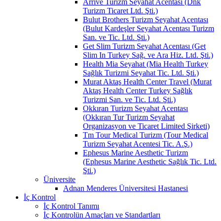
Arrive Turizm Seyahat Acentası (Dnk
Turizm Ticaret Ltd. Şti.)
Bulut Brothers Turizm Seyahat Acentası
(Bulut Kardeşler Seyahat Acentası Turizm
San. ve Tic. Ltd. Şti.)
Get Slim Turizm Seyahat Acentası (Get
Slim In Turkey Sağ. ve Ara Hiz. Ltd. Şti.)
Health Mia Seyahat (Mia Health Turkey
Sağlık Turizmi Seyahat Tic. Ltd. Şti.)
Murat Aktaş Health Center Travel (Murat
Aktaş Health Center Turkey Sağlık
Turizmi San. ve Tic. Ltd. Şti.)
Okkıran Turizm Seyahat Acentası
(Okkıran Tur Turizm Seyahat
Organizasyon ve Ticaret Limited Şirketi)
Tm Tour Medical Turizm (Tour Medical
Turizm Seyahat Acentesi Tic. A.Ş.)
Ephesus Marine Aesthetic Turizm
(Ephesus Marine Aesthetic Sağlık Tic. Ltd.
Şti.)
Üniversite
Adnan Menderes Üniversitesi Hastanesi
İç Kontrol
İç Kontrol Tanımı
İç Kontrolün Amaçları ve Standartları