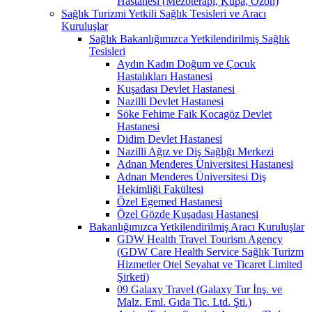
Hastanesi (Mezoterapi, Kupa, Ozon)
Sağlık Turizmi Yetkili Sağlık Tesisleri ve Aracı
Kuruluşlar
Sağlık Bakanlığımızca Yetkilendirilmiş Sağlık
Tesisleri
Aydın Kadın Doğum ve Çocuk
Hastalıkları Hastanesi
Kuşadası Devlet Hastanesi
Nazilli Devlet Hastanesi
Söke Fehime Faik Kocagöz Devlet
Hastanesi
Didim Devlet Hastanesi
Nazilli Ağız ve Diş Sağlığı Merkezi
Adnan Menderes Üniversitesi Hastanesi
Adnan Menderes Üniversitesi Diş
Hekimliği Fakültesi
Özel Egemed Hastanesi
Özel Gözde Kuşadası Hastanesi
Bakanlığımızca Yetkilendirilmiş Aracı Kuruluşlar
GDW Health Travel Tourism Agency
(GDW Care Health Service Sağlık Turizm
Hizmetler Otel Seyahat ve Ticaret Limited
Şirketi)
09 Galaxy Travel (Galaxy Tur İnş. ve
Malz. Eml. Gıda Tic. Ltd. Şti.)