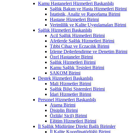
Kamu Hastaneleri Hizmetleri Başkanlığı
Sağlık Bakım ve Hasta Hizmetleri Birimi
İstatistik, Analiz ve Raporlama Birimi
Hastane Hizmetleri Birimi
Verimlilik ve Kalite Uygulamaları Birimi
Sağlık Hizmetleri Başkanlığı
Acil Sağlık Hizmetleri Birimi
Afetlerde Sağlık Hizmetleri Birimi
Tıbbi Cihaz ve Eczacılık Birimi
İzleme Değerlendirme ve Denetim Birimi
Özel Hastaneler Birimi
Sağlık Hizmetleri Birimi
Kamu Sağlık Tesisleri Birimi
SAKOM Birimi
Destek Hizmetleri Başkanlığı
Mali Hizmetler Birimi
Sağlık Bilgi Sistemleri Birimi
İdari Hizmetler Birimi
Personel Hizmetleri Başkanlığı
Atama Birimi
Disiplin Birimi
Özlük( Sicil) Birimi
Eğitim Hizmetleri Birimi
İl Sağlık Müdürüne Direkt Bağlı Birimler
İl Kalite Koordinatörlüğü Birimi