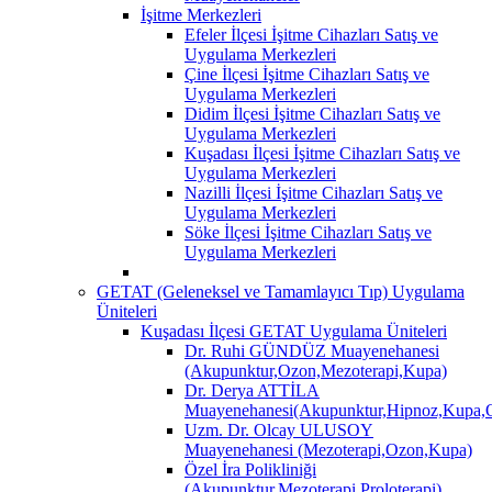
İşitme Merkezleri
Efeler İlçesi İşitme Cihazları Satış ve
Uygulama Merkezleri
Çine İlçesi İşitme Cihazları Satış ve
Uygulama Merkezleri
Didim İlçesi İşitme Cihazları Satış ve
Uygulama Merkezleri
Kuşadası İlçesi İşitme Cihazları Satış ve
Uygulama Merkezleri
Nazilli İlçesi İşitme Cihazları Satış ve
Uygulama Merkezleri
Söke İlçesi İşitme Cihazları Satış ve
Uygulama Merkezleri
GETAT (Geleneksel ve Tamamlayıcı Tıp) Uygulama
Üniteleri
Kuşadası İlçesi GETAT Uygulama Üniteleri
Dr. Ruhi GÜNDÜZ Muayenehanesi
(Akupunktur,Ozon,Mezoterapi,Kupa)
Dr. Derya ATTİLA
Muayenehanesi(Akupunktur,Hipnoz,Kupa,O
Uzm. Dr. Olcay ULUSOY
Muayenehanesi (Mezoterapi,Ozon,Kupa)
Özel İra Polikliniği
(Akupunktur,Mezoterapi,Proloterapi)