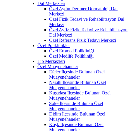
Dal Merkezleri
Özel Aydın Derimer Dermatoloji Dal
Merkezi
Özel Fizik Tedavi ve Rehabilitasyon Dal
Merkezi
Özel Ayfiz Fizik Tedavi ve Rehabilitasyon
Dal Merkezi
Özel Referans Fizik Tedavi Merkezi
Özel Poliklinikler
Özel Eromed Polikliniği
Özel Medlife Polikliniği
Tıp Merkezleri
Özel Muayenehaneler
Efeler İlçesinde Bulunan Özel
Muayenehaneler
Nazilli İlçesinde Bulunan Özel
Muayenehaneler
Kuşadası İlçesinde Bulunan Özel
Muayenehaneler
Söke İlçesinde Bulunan Özel
Muayenehaneler
Didim İlçesinde Bulunan Özel
Muayenehaneler
Köşk İlçesinde Bulunan Özel
Muayenehaneler