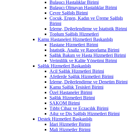
Bulaşıcı Hastalıklar Birimi
Bulaşıcı Olmayan Hastalıklar Birimi
Çevre Sağlığı Birimi
Çocuk, Ergen, Kadın ve Üreme Sağlığı
Birimi
İzleme, Değerlendirme ve İstatistik Birimi
Toplum Sağlığı Hizmetleri
Kamu Hastaneleri Hizmetleri Başkanlığı
Hastane Hizmetleri Birimi
İstatistik, Analiz ve Raporlama Birimi
Sağlık Bakım ve Hasta Hizmetleri Birimi
Verimlilik ve Kalite Yönetimi Birimi
Sağlık Hizmetleri Başkanlığı
Acil Sağlık Hizmetleri Birimi
Afetlerde Sağlık Hizmetleri Birimi
İzleme, Değerlendirme ve Denetim Birimi
Kamu Sağlık Tesisleri Birimi
Özel Hastaneler Birimi
Sağlık Hizmetleri Birimi
SAKOM Birimi
Tıbbi Cihaz ve Eczacılık Birimi
Ağız ve Diş Sağlığı Hizmetleri Birimi
Destek Hizmetleri Başkanlığı
İdari Hizmetler Birimi
Mali Hizmetler Birimi