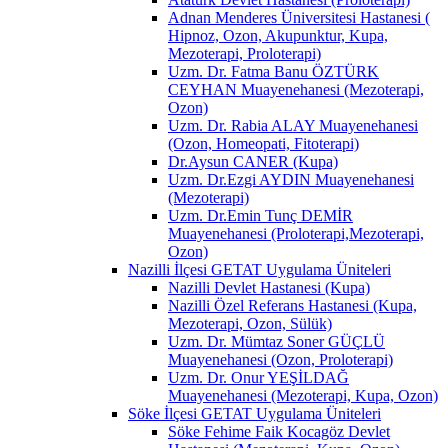
Adnan Menderes Üniversitesi Hastanesi (
Hipnoz, Ozon, Akupunktur, Kupa,
Mezoterapi, Proloterapi)
Uzm. Dr. Fatma Banu ÖZTÜRK
CEYHAN Muayenehanesi (Mezoterapi,
Ozon)
Uzm. Dr. Rabia ALAY Muayenehanesi
(Ozon, Homeopati, Fitoterapi)
Dr.Aysun CANER (Kupa)
Uzm. Dr.Ezgi AYDIN Muayenehanesi
(Mezoterapi)
Uzm. Dr.Emin Tunç DEMİR
Muayenehanesi (Proloterapi,Mezoterapi,
Ozon)
Nazilli İlçesi GETAT Uygulama Üniteleri
Nazilli Devlet Hastanesi (Kupa)
Nazilli Özel Referans Hastanesi (Kupa,
Mezoterapi, Ozon, Sülük)
Uzm. Dr. Mümtaz Soner GÜÇLÜ
Muayenehanesi (Ozon, Proloterapi)
Uzm. Dr. Onur YEŞİLDAĞ
Muayenehanesi (Mezoterapi, Kupa, Ozon)
Söke İlçesi GETAT Uygulama Üniteleri
Söke Fehime Faik Kocagöz Devlet