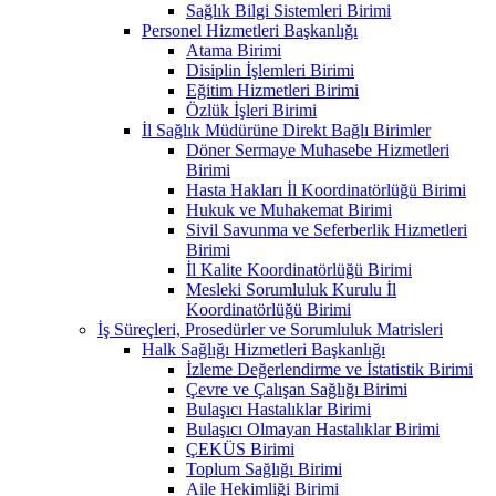
Sağlık Bilgi Sistemleri Birimi
Personel Hizmetleri Başkanlığı
Atama Birimi
Disiplin İşlemleri Birimi
Eğitim Hizmetleri Birimi
Özlük İşleri Birimi
İl Sağlık Müdürüne Direkt Bağlı Birimler
Döner Sermaye Muhasebe Hizmetleri
Birimi
Hasta Hakları İl Koordinatörlüğü Birimi
Hukuk ve Muhakemat Birimi
Sivil Savunma ve Seferberlik Hizmetleri
Birimi
İl Kalite Koordinatörlüğü Birimi
Mesleki Sorumluluk Kurulu İl
Koordinatörlüğü Birimi
İş Süreçleri, Prosedürler ve Sorumluluk Matrisleri
Halk Sağlığı Hizmetleri Başkanlığı
İzleme Değerlendirme ve İstatistik Birimi
Çevre ve Çalışan Sağlığı Birimi
Bulaşıcı Hastalıklar Birimi
Bulaşıcı Olmayan Hastalıklar Birimi
ÇEKÜS Birimi
Toplum Sağlığı Birimi
Aile Hekimliği Birimi