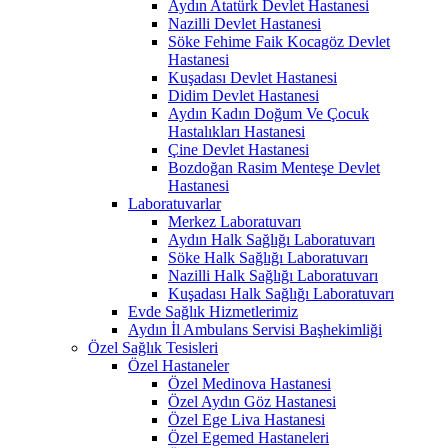
Aydın Atatürk Devlet Hastanesi
Nazilli Devlet Hastanesi
Söke Fehime Faik Kocagöz Devlet
Hastanesi
Kuşadası Devlet Hastanesi
Didim Devlet Hastanesi
Aydın Kadın Doğum Ve Çocuk
Hastalıkları Hastanesi
Çine Devlet Hastanesi
Bozdoğan Rasim Menteşe Devlet
Hastanesi
Laboratuvarlar
Merkez Laboratuvarı
Aydın Halk Sağlığı Laboratuvarı
Söke Halk Sağlığı Laboratuvarı
Nazilli Halk Sağlığı Laboratuvarı
Kuşadası Halk Sağlığı Laboratuvarı
Evde Sağlık Hizmetlerimiz
Aydın İl Ambulans Servisi Başhekimliği
Özel Sağlık Tesisleri
Özel Hastaneler
Özel Medinova Hastanesi
Özel Aydın Göz Hastanesi
Özel Ege Liva Hastanesi
Özel Egemed Hastaneleri