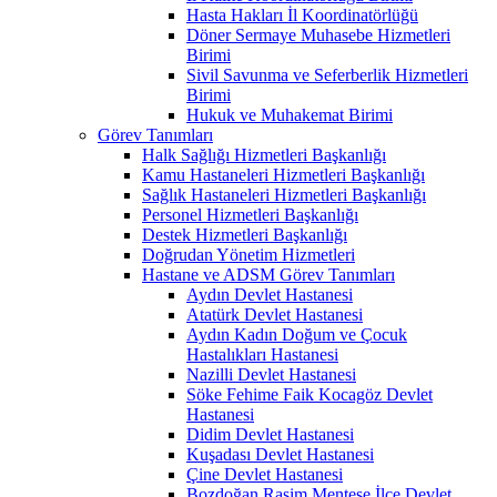
Hasta Hakları İl Koordinatörlüğü
Döner Sermaye Muhasebe Hizmetleri
Birimi
Sivil Savunma ve Seferberlik Hizmetleri
Birimi
Hukuk ve Muhakemat Birimi
Görev Tanımları
Halk Sağlığı Hizmetleri Başkanlığı
Kamu Hastaneleri Hizmetleri Başkanlığı
Sağlık Hastaneleri Hizmetleri Başkanlığı
Personel Hizmetleri Başkanlığı
Destek Hizmetleri Başkanlığı
Doğrudan Yönetim Hizmetleri
Hastane ve ADSM Görev Tanımları
Aydın Devlet Hastanesi
Atatürk Devlet Hastanesi
Aydın Kadın Doğum ve Çocuk
Hastalıkları Hastanesi
Nazilli Devlet Hastanesi
Söke Fehime Faik Kocagöz Devlet
Hastanesi
Didim Devlet Hastanesi
Kuşadası Devlet Hastanesi
Çine Devlet Hastanesi
Bozdoğan Rasim Menteşe İlçe Devlet