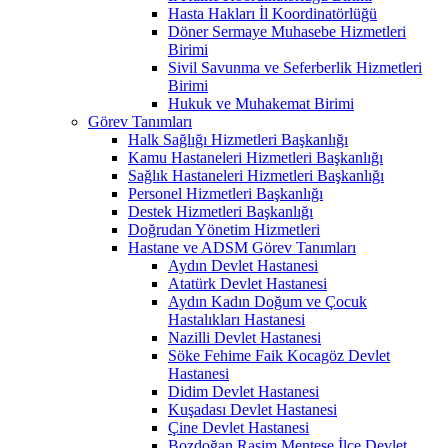
Hasta Hakları İl Koordinatörlüğü
Döner Sermaye Muhasebe Hizmetleri
Birimi
Sivil Savunma ve Seferberlik Hizmetleri
Birimi
Hukuk ve Muhakemat Birimi
Görev Tanımları
Halk Sağlığı Hizmetleri Başkanlığı
Kamu Hastaneleri Hizmetleri Başkanlığı
Sağlık Hastaneleri Hizmetleri Başkanlığı
Personel Hizmetleri Başkanlığı
Destek Hizmetleri Başkanlığı
Doğrudan Yönetim Hizmetleri
Hastane ve ADSM Görev Tanımları
Aydın Devlet Hastanesi
Atatürk Devlet Hastanesi
Aydın Kadın Doğum ve Çocuk
Hastalıkları Hastanesi
Nazilli Devlet Hastanesi
Söke Fehime Faik Kocagöz Devlet
Hastanesi
Didim Devlet Hastanesi
Kuşadası Devlet Hastanesi
Çine Devlet Hastanesi
Bozdoğan Rasim Menteşe İlçe Devlet