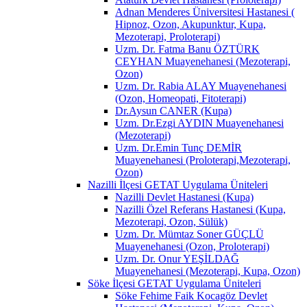
Adnan Menderes Üniversitesi Hastanesi (
Hipnoz, Ozon, Akupunktur, Kupa,
Mezoterapi, Proloterapi)
Uzm. Dr. Fatma Banu ÖZTÜRK
CEYHAN Muayenehanesi (Mezoterapi,
Ozon)
Uzm. Dr. Rabia ALAY Muayenehanesi
(Ozon, Homeopati, Fitoterapi)
Dr.Aysun CANER (Kupa)
Uzm. Dr.Ezgi AYDIN Muayenehanesi
(Mezoterapi)
Uzm. Dr.Emin Tunç DEMİR
Muayenehanesi (Proloterapi,Mezoterapi,
Ozon)
Nazilli İlçesi GETAT Uygulama Üniteleri
Nazilli Devlet Hastanesi (Kupa)
Nazilli Özel Referans Hastanesi (Kupa,
Mezoterapi, Ozon, Sülük)
Uzm. Dr. Mümtaz Soner GÜÇLÜ
Muayenehanesi (Ozon, Proloterapi)
Uzm. Dr. Onur YEŞİLDAĞ
Muayenehanesi (Mezoterapi, Kupa, Ozon)
Söke İlçesi GETAT Uygulama Üniteleri
Söke Fehime Faik Kocagöz Devlet