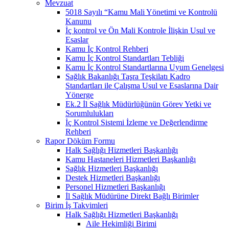
Mevzuat
5018 Sayılı “Kamu Mali Yönetimi ve Kontrolü
Kanunu
İç kontrol ve Ön Mali Kontrole İlişkin Usul ve
Esaslar
Kamu İç Kontrol Rehberi
Kamu İç Kontrol Standartları Tebliği
Kamu İç Kontrol Standartlarına Uyum Genelgesi
Sağlık Bakanlığı Taşra Teşkilatı Kadro
Standartları ile Çalışma Usul ve Esaslarına Dair
Yönerge
Ek.2 İl Sağlık Müdürlüğünün Görev Yetki ve
Sorumlulukları
İç Kontrol Sistemi İzleme ve Değerlendirme
Rehberi
Rapor Döküm Formu
Halk Sağlığı Hizmetleri Başkanlığı
Kamu Hastaneleri Hizmetleri Başkanlığı
Sağlık Hizmetleri Başkanlığı
Destek Hizmetleri Başkanlığı
Personel Hizmetleri Başkanlığı
İl Sağlık Müdürüne Direkt Bağlı Birimler
Birim İş Takvimleri
Halk Sağlığı Hizmetleri Başkanlığı
Aile Hekimliği Birimi