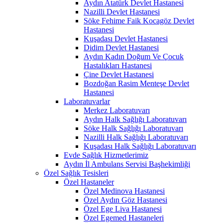
Aydın Atatürk Devlet Hastanesi
Nazilli Devlet Hastanesi
Söke Fehime Faik Kocagöz Devlet
Hastanesi
Kuşadası Devlet Hastanesi
Didim Devlet Hastanesi
Aydın Kadın Doğum Ve Çocuk
Hastalıkları Hastanesi
Çine Devlet Hastanesi
Bozdoğan Rasim Menteşe Devlet
Hastanesi
Laboratuvarlar
Merkez Laboratuvarı
Aydın Halk Sağlığı Laboratuvarı
Söke Halk Sağlığı Laboratuvarı
Nazilli Halk Sağlığı Laboratuvarı
Kuşadası Halk Sağlığı Laboratuvarı
Evde Sağlık Hizmetlerimiz
Aydın İl Ambulans Servisi Başhekimliği
Özel Sağlık Tesisleri
Özel Hastaneler
Özel Medinova Hastanesi
Özel Aydın Göz Hastanesi
Özel Ege Liva Hastanesi
Özel Egemed Hastaneleri