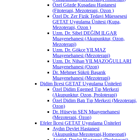
Özel Gözde Kuşadası Hastanesi
(Fitoterapi, Mezoterapi, Ozon )
Özel Dr. Zer Fizik Tedavi Müessesesi
GETAT Uygulama Ünitesi (Kupa,
Mezoterapi, Ozon )
Uzm. Dr. Sibel DEĞİM ILGAR
Muayenehanesi (Akupunktur, Ozon,
Mezoterapi)
Uzm. Dr. Gökçe YILMAZ
Muayenehanesi (Mezoterapi)
Uzm. Dr. Nihan YILMAZOĞULLARI
Muayenehanesi (Ozon)
Dr. Mehmet Şükrü Başarık
Muayenehanesi (Mezoterapi)
Didim İlçesi GETAT Uygulama Üniteleri
Özel Didim Egemed Tıp Merkezi
(Akupunktur, Ozon, Proloterapi)
Özel Didim Batı Tıp Merkezi (Mezoterapi,
Ozon)
Dr. Hüseyin ŞEN Muayenehanesi
(Mezoterapi, Ozon)
Efeler İlçesi GETAT Uygulama Üniteleri
Aydın Devlet Hastanesi
(Akupunktur,Mezoterapi,Homeopati)
Atatürk Devlet Hastanesi (Proloterapi)