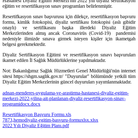
Hastanesi Diyaliz Eğitim Merkezi'nin 2022 yılı diyaliz sertifikasyon
eğitim ve resertifikasyon sınav programları belirlenmiştir.
Resertifkasyon sınav başvurusu için dilekçe, resertifikasyon başvuru
formu, kimlik fotokopisi, diyaliz sertifikası fotokopisi (aslı gibidir
onaylı) ve sertifikasını başka illerdeki Diyaliz Eğitim
Merkezlerinden almış ancak Coronavirüs (Covid-19) pandemisi
nedeniyle ilimizde sınava girmek isteyen kişiler için ikametgah
belgesi gerekmektedir.
Diyaliz Sertifikasyon Eğitimi ve resertifikasyon sınavı başvuruları
ikamet edilen İl Sağlık Müdürlüklerine yapılmaktadır.
Not: Bakanlığımız Sağlık Hizmetleri Genel Müdürlüğü'nün internet
sitesi https://shgm.saglik.gov.tr/ "Duyurular" bölümünde yetkili tüm
Diyaliz Eğitim Merkezlerinin güncel duyuruları yayımlanmaktadır.
adnan-menderes-uygulama-ve-arastirma-hastanesi-diyaliz-egitim-
merkezi-2022-yilina-ait-planlanan-diyaliz-resertifikasyon-sinav-
programidocx.docx
Resertifikasyon Başvuru Formu.xls
7873,hemodiyaliz-egitim-basvuru-formuxlsx.xlsx
2022 Yılı Diyaliz Eğitim Planı.pdf