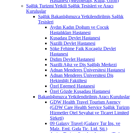
Hastanesi (Mezoterapi, Kupa, Ozon)
Sağlık Turizmi Yetkili Sağlık Tesisleri ve Aracı
Kuruluşlar
Sağlık Bakanlığımızca Yetkilendirilmiş Sağlık
Tesisleri
Aydın Kadın Doğum ve Çocuk
Hastalıkları Hastanesi
Kuşadası Devlet Hastanesi
Nazilli Devlet Hastanesi
Söke Fehime Faik Kocagöz Devlet
Hastanesi
Didim Devlet Hastanesi
Nazilli Ağız ve Diş Sağlığı Merkezi
Adnan Menderes Üniversitesi Hastanesi
Adnan Menderes Üniversitesi Diş
Hekimliği Fakültesi
Özel Egemed Hastanesi
Özel Gözde Kuşadası Hastanesi
Bakanlığımızca Yetkilendirilmiş Aracı Kuruluşlar
GDW Health Travel Tourism Agency
(GDW Care Health Service Sağlık Turizm
Hizmetler Otel Seyahat ve Ticaret Limited
Şirketi)
09 Galaxy Travel (Galaxy Tur İnş. ve
Malz. Eml. Gıda Tic. Ltd. Şti.)