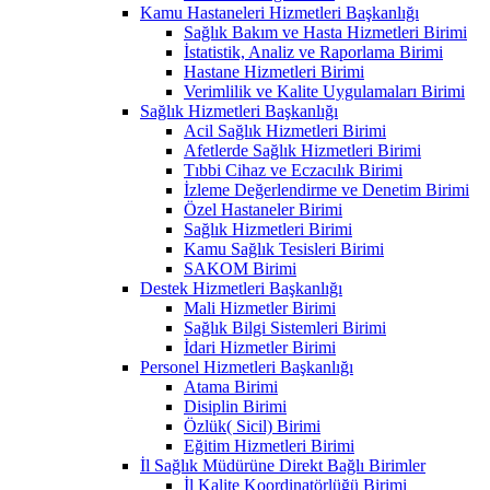
Kamu Hastaneleri Hizmetleri Başkanlığı
Sağlık Bakım ve Hasta Hizmetleri Birimi
İstatistik, Analiz ve Raporlama Birimi
Hastane Hizmetleri Birimi
Verimlilik ve Kalite Uygulamaları Birimi
Sağlık Hizmetleri Başkanlığı
Acil Sağlık Hizmetleri Birimi
Afetlerde Sağlık Hizmetleri Birimi
Tıbbi Cihaz ve Eczacılık Birimi
İzleme Değerlendirme ve Denetim Birimi
Özel Hastaneler Birimi
Sağlık Hizmetleri Birimi
Kamu Sağlık Tesisleri Birimi
SAKOM Birimi
Destek Hizmetleri Başkanlığı
Mali Hizmetler Birimi
Sağlık Bilgi Sistemleri Birimi
İdari Hizmetler Birimi
Personel Hizmetleri Başkanlığı
Atama Birimi
Disiplin Birimi
Özlük( Sicil) Birimi
Eğitim Hizmetleri Birimi
İl Sağlık Müdürüne Direkt Bağlı Birimler
İl Kalite Koordinatörlüğü Birimi