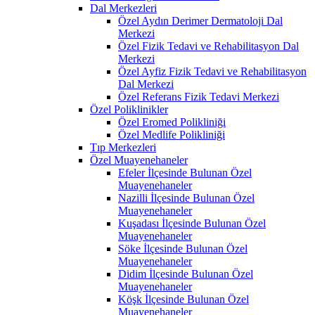
Dal Merkezleri
Özel Aydın Derimer Dermatoloji Dal
Merkezi
Özel Fizik Tedavi ve Rehabilitasyon Dal
Merkezi
Özel Ayfiz Fizik Tedavi ve Rehabilitasyon
Dal Merkezi
Özel Referans Fizik Tedavi Merkezi
Özel Poliklinikler
Özel Eromed Polikliniği
Özel Medlife Polikliniği
Tıp Merkezleri
Özel Muayenehaneler
Efeler İlçesinde Bulunan Özel
Muayenehaneler
Nazilli İlçesinde Bulunan Özel
Muayenehaneler
Kuşadası İlçesinde Bulunan Özel
Muayenehaneler
Söke İlçesinde Bulunan Özel
Muayenehaneler
Didim İlçesinde Bulunan Özel
Muayenehaneler
Köşk İlçesinde Bulunan Özel
Muayenehaneler