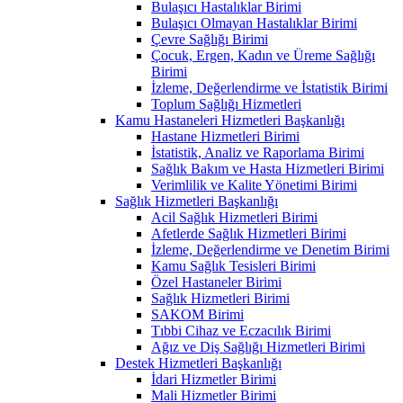
Bulaşıcı Hastalıklar Birimi
Bulaşıcı Olmayan Hastalıklar Birimi
Çevre Sağlığı Birimi
Çocuk, Ergen, Kadın ve Üreme Sağlığı
Birimi
İzleme, Değerlendirme ve İstatistik Birimi
Toplum Sağlığı Hizmetleri
Kamu Hastaneleri Hizmetleri Başkanlığı
Hastane Hizmetleri Birimi
İstatistik, Analiz ve Raporlama Birimi
Sağlık Bakım ve Hasta Hizmetleri Birimi
Verimlilik ve Kalite Yönetimi Birimi
Sağlık Hizmetleri Başkanlığı
Acil Sağlık Hizmetleri Birimi
Afetlerde Sağlık Hizmetleri Birimi
İzleme, Değerlendirme ve Denetim Birimi
Kamu Sağlık Tesisleri Birimi
Özel Hastaneler Birimi
Sağlık Hizmetleri Birimi
SAKOM Birimi
Tıbbi Cihaz ve Eczacılık Birimi
Ağız ve Diş Sağlığı Hizmetleri Birimi
Destek Hizmetleri Başkanlığı
İdari Hizmetler Birimi
Mali Hizmetler Birimi