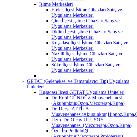
İşitme Merkezleri
Efeler İlçesi İşitme Cihazları Satış ve
Uygulama Merkezleri
Çine İlçesi İşitme Cihazları Satış ve
Uygulama Merkezleri
Didim İlçesi İşitme Cihazları Satış ve
Uygulama Merkezleri
Kuşadası İlçesi İşitme Cihazları Satış ve
Uygulama Merkezleri
Nazilli İlçesi İşitme Cihazları Satış ve
Uygulama Merkezleri
Söke İlçesi İşitme Cihazları Satış ve
Uygulama Merkezleri
GETAT (Geleneksel ve Tamamlayıcı Tıp) Uygulama
Üniteleri
Kuşadası İlçesi GETAT Uygulama Üniteleri
Dr. Ruhi GÜNDÜZ Muayenehanesi
(Akupunktur,Ozon,Mezoterapi,Kupa)
Dr. Derya ATTİLA
Muayenehanesi(Akupunktur,Hipnoz,Kupa,O
Uzm. Dr. Olcay ULUSOY
Muayenehanesi (Mezoterapi,Ozon,Kupa)
Özel İra Polikliniği
(Akupunktur,Mezoterapi,Proloterapi)