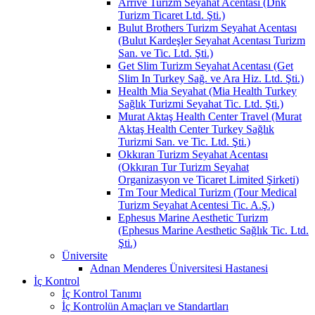
Arrive Turizm Seyahat Acentası (Dnk
Turizm Ticaret Ltd. Şti.)
Bulut Brothers Turizm Seyahat Acentası
(Bulut Kardeşler Seyahat Acentası Turizm
San. ve Tic. Ltd. Şti.)
Get Slim Turizm Seyahat Acentası (Get
Slim In Turkey Sağ. ve Ara Hiz. Ltd. Şti.)
Health Mia Seyahat (Mia Health Turkey
Sağlık Turizmi Seyahat Tic. Ltd. Şti.)
Murat Aktaş Health Center Travel (Murat
Aktaş Health Center Turkey Sağlık
Turizmi San. ve Tic. Ltd. Şti.)
Okkıran Turizm Seyahat Acentası
(Okkıran Tur Turizm Seyahat
Organizasyon ve Ticaret Limited Şirketi)
Tm Tour Medical Turizm (Tour Medical
Turizm Seyahat Acentesi Tic. A.Ş.)
Ephesus Marine Aesthetic Turizm
(Ephesus Marine Aesthetic Sağlık Tic. Ltd.
Şti.)
Üniversite
Adnan Menderes Üniversitesi Hastanesi
İç Kontrol
İç Kontrol Tanımı
İç Kontrolün Amaçları ve Standartları