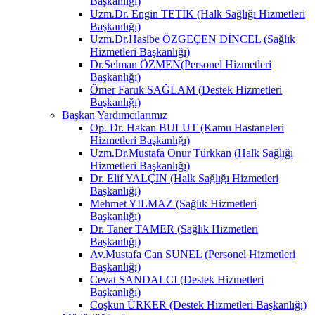
Başkanlığı)
Uzm.Dr. Engin TETİK (Halk Sağlığı Hizmetleri
Başkanlığı)
Uzm.Dr.Hasibe ÖZGEÇEN DİNCEL (Sağlık
Hizmetleri Başkanlığı)
Dr.Selman ÖZMEN(Personel Hizmetleri
Başkanlığı)
Ömer Faruk SAĞLAM (Destek Hizmetleri
Başkanlığı)
Başkan Yardımcılarımız
Op. Dr. Hakan BULUT (Kamu Hastaneleri
Hizmetleri Başkanlığı)
Uzm.Dr.Mustafa Onur Türkkan (Halk Sağlığı
Hizmetleri Başkanlığı)
Dr. Elif YALÇIN (Halk Sağlığı Hizmetleri
Başkanlığı)
Mehmet YILMAZ (Sağlık Hizmetleri
Başkanlığı)
Dr. Taner TAMER (Sağlık Hizmetleri
Başkanlığı)
Av.Mustafa Can SUNEL (Personel Hizmetleri
Başkanlığı)
Cevat SANDALCI (Destek Hizmetleri
Başkanlığı)
Coşkun ÜRKER (Destek Hizmetleri Başkanlığı)