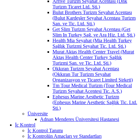
Arrive Turizm Seyahat Acentası (Dnk
Turizm Ticaret Ltd. Şti.)
Bulut Brothers Turizm Seyahat Acentası
(Bulut Kardeşler Seyahat Acentası Turizm
San. ve Tic. Ltd. Şti.)
Get Slim Turizm Seyahat Acentası (Get
Slim In Turkey Sağ. ve Ara Hiz. Ltd. Şti.)
Health Mia Seyahat (Mia Health Turkey
Sağlık Turizmi Seyahat Tic. Ltd. Şti.)
Murat Aktaş Health Center Travel (Murat
Aktaş Health Center Turkey Sağlık
Turizmi San. ve Tic. Ltd. Şti.)
Okkıran Turizm Seyahat Acentası
(Okkıran Tur Turizm Seyahat
Organizasyon ve Ticaret Limited Şirketi)
Tm Tour Medical Turizm (Tour Medical
Turizm Seyahat Acentesi Tic. A.Ş.)
Ephesus Marine Aesthetic Turizm
(Ephesus Marine Aesthetic Sağlık Tic. Ltd.
Şti.)
Üniversite
Adnan Menderes Üniversitesi Hastanesi
İç Kontrol
İç Kontrol Tanımı
İç Kontrolün Amaçları ve Standartları