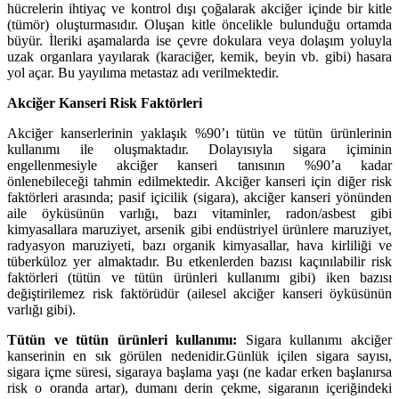
hücrelerin ihtiyaç ve kontrol dışı çoğalarak akciğer içinde bir kitle
(tümör) oluşturmasıdır. Oluşan kitle öncelikle bulunduğu ortamda
büyür. İleriki aşamalarda ise çevre dokulara veya dolaşım yoluyla
uzak organlara yayılarak (karaciğer, kemik, beyin vb. gibi) hasara
yol açar. Bu yayılıma metastaz adı verilmektedir.
Akciğer Kanseri Risk Faktörleri
Akciğer kanserlerinin yaklaşık %90’ı tütün ve tütün ürünlerinin
kullanımı ile oluşmaktadır. Dolayısıyla sigara içiminin
engellenmesiyle akciğer kanseri tanısının %90’a kadar
önlenebileceği tahmin edilmektedir. Akciğer kanseri için diğer risk
faktörleri arasında; pasif içicilik (sigara), akciğer kanseri yönünden
aile öyküsünün varlığı, bazı vitaminler, radon/asbest gibi
kimyasallara maruziyet, arsenik gibi endüstriyel ürünlere maruziyet,
radyasyon maruziyeti, bazı organik kimyasallar, hava kirliliği ve
tüberküloz yer almaktadır. Bu etkenlerden bazısı kaçınılabilir risk
faktörleri (tütün ve tütün ürünleri kullanımı gibi) iken bazısı
değiştirilemez risk faktörüdür (ailesel akciğer kanseri öyküsünün
varlığı gibi).
Tütün ve tütün ürünleri kullanımı:
Sigara kullanımı akciğer
kanserinin en sık görülen nedenidir.
Günlük içilen sigara sayısı,
sigara içme süresi, sigaraya başlama yaşı (ne kadar erken başlanırsa
risk o oranda artar), dumanı derin çekme, sigaranın içeriğindeki