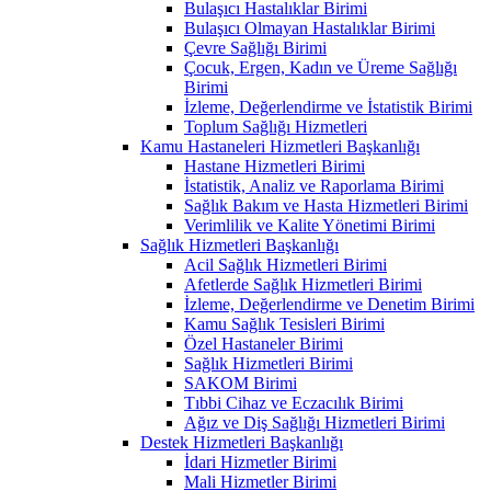
Bulaşıcı Hastalıklar Birimi
Bulaşıcı Olmayan Hastalıklar Birimi
Çevre Sağlığı Birimi
Çocuk, Ergen, Kadın ve Üreme Sağlığı
Birimi
İzleme, Değerlendirme ve İstatistik Birimi
Toplum Sağlığı Hizmetleri
Kamu Hastaneleri Hizmetleri Başkanlığı
Hastane Hizmetleri Birimi
İstatistik, Analiz ve Raporlama Birimi
Sağlık Bakım ve Hasta Hizmetleri Birimi
Verimlilik ve Kalite Yönetimi Birimi
Sağlık Hizmetleri Başkanlığı
Acil Sağlık Hizmetleri Birimi
Afetlerde Sağlık Hizmetleri Birimi
İzleme, Değerlendirme ve Denetim Birimi
Kamu Sağlık Tesisleri Birimi
Özel Hastaneler Birimi
Sağlık Hizmetleri Birimi
SAKOM Birimi
Tıbbi Cihaz ve Eczacılık Birimi
Ağız ve Diş Sağlığı Hizmetleri Birimi
Destek Hizmetleri Başkanlığı
İdari Hizmetler Birimi
Mali Hizmetler Birimi