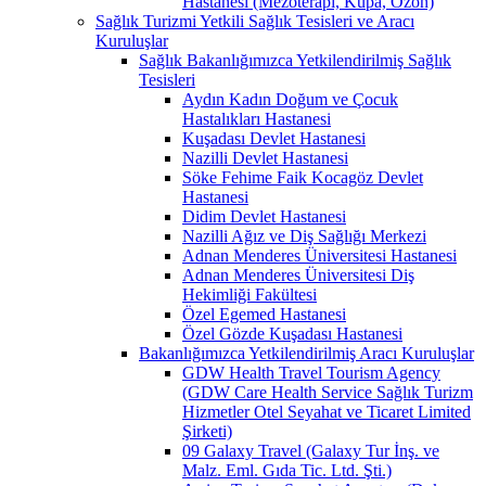
Hastanesi (Mezoterapi, Kupa, Ozon)
Sağlık Turizmi Yetkili Sağlık Tesisleri ve Aracı
Kuruluşlar
Sağlık Bakanlığımızca Yetkilendirilmiş Sağlık
Tesisleri
Aydın Kadın Doğum ve Çocuk
Hastalıkları Hastanesi
Kuşadası Devlet Hastanesi
Nazilli Devlet Hastanesi
Söke Fehime Faik Kocagöz Devlet
Hastanesi
Didim Devlet Hastanesi
Nazilli Ağız ve Diş Sağlığı Merkezi
Adnan Menderes Üniversitesi Hastanesi
Adnan Menderes Üniversitesi Diş
Hekimliği Fakültesi
Özel Egemed Hastanesi
Özel Gözde Kuşadası Hastanesi
Bakanlığımızca Yetkilendirilmiş Aracı Kuruluşlar
GDW Health Travel Tourism Agency
(GDW Care Health Service Sağlık Turizm
Hizmetler Otel Seyahat ve Ticaret Limited
Şirketi)
09 Galaxy Travel (Galaxy Tur İnş. ve
Malz. Eml. Gıda Tic. Ltd. Şti.)