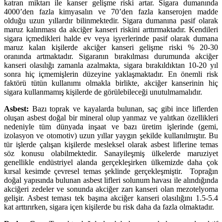
katran miktarı ile kanser gelişme riski artar. Sigara dumanında
4000’den fazla kimyasalın ve 70’den fazla kanserojen madde
olduğu uzun yıllardır bilinmektedir. Sigara dumanına pasif olarak
maruz kalınması da akciğer kanseri riskini arttırmaktadır. Kendileri
sigara içmedikleri halde ev veya işyerlerinde pasif olarak dumana
maruz kalan kişilerde akciğer kanseri gelişme riski % 20-30
oranında artmaktadır. Sigaranın bırakılması durumunda akciğer
kanseri olasılığı zamanla azalmakta, sigara bırakıldıktan 10-20 yıl
sonra hiç içmemişlerin düzeyine yaklaşmaktadır.
En önemli risk
faktörü tütün kullanımı olmakla birlikte, a
kciğer kanserinin hiç
sigara kullanmamış kişilerde de görülebileceği unutulmamalıdır.
Asbest:
Bazı toprak ve kayalarda bulunan, saç gibi ince liflerden
oluşan asbest doğal bir mineral olup yanmaz ve yalıtkan özellikleri
nedeniyle tüm dünyada inşaat ve bazı üretim işlerinde (gemi,
izolasyon ve otomotiv) uzun yıllar yaygın şekilde kullanılmıştır. Bu
tür işlerde çalışan kişilerde mesleksel olarak asbest liflerine temas
söz konusu olabilmektedir. Sanayileşmiş ülkelerde maruziyet
genellikle endüstriyel alanda gerçekleşirken ülkemizde daha çok
kırsal kesimde çevresel temas şeklinde gerçekleşmiştir. Toprağın
doğal yapısında bulunan asbest lifleri solunum havası ile alındığında
akciğeri zedeler ve sonunda akciğer zarı kanseri olan mezotelyoma
gelişir. Asbest teması tek başına akciğer kanseri olasılığını 1.5-5.4
kat arttırırken, sigara içen kişilerde bu risk daha da fazla olmaktadır.