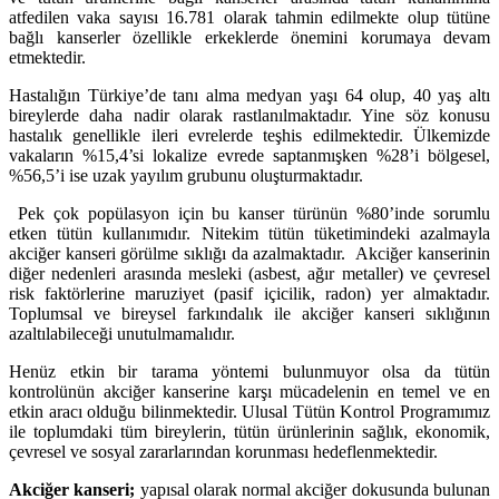
atfedilen vaka sayısı 16.781 olarak tahmin edilmekte olup tütüne
bağlı kanserler özellikle erkeklerde önemini korumaya devam
etmektedir.
Hastalığın
Türkiye’de tanı alma medyan yaşı 64 olup, 40 yaş altı
bireylerde daha nadir olarak rastlanılmaktadır. Yine söz konusu
hastalık genellikle ileri evrelerde teşhis edilmektedir. Ülkemizde
vakaların %15,4’si lokalize evrede saptanmışken %28’i bölgesel,
%56,5’i ise uzak yayılım grubunu oluşturmaktadır.
Pek çok popülasyon için bu kanser türünün %80’inde sorumlu
etken tütün kullanımıdır. Nitekim tütün tüketimindeki azalmayla
akciğer kanseri görülme sıklığı da azalmaktadır. Akciğer kanserinin
diğer nedenleri arasında mesleki (asbest, ağır metaller) ve çevresel
risk faktörlerine maruziyet (pasif içicilik, radon) yer almaktadır.
Toplumsal ve bireysel farkındalık ile akciğer kanseri sıklığının
azaltılabileceği unutulmamalıdır.
Henüz etkin bir tarama yöntemi bulunmuyor olsa da tütün
kontrolünün akciğer kanserine karşı mücadelenin en temel ve en
etkin aracı olduğu bilinmektedir. Ulusal Tütün Kontrol Programımız
ile toplumdaki tüm bireylerin, tütün ürünlerinin sağlık, ekonomik,
çevresel ve sosyal zararlarından korunması hedeflenmektedir.
Akciğer kanseri;
yapısal olarak normal akciğer dokusunda bulunan