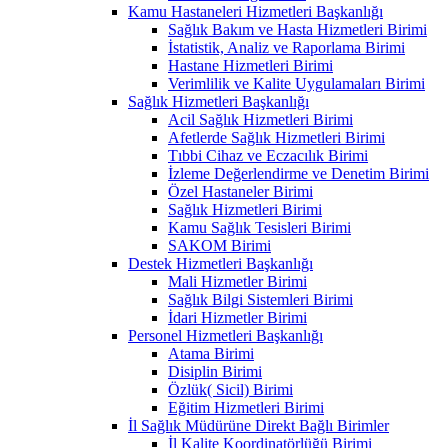
Kamu Hastaneleri Hizmetleri Başkanlığı
Sağlık Bakım ve Hasta Hizmetleri Birimi
İstatistik, Analiz ve Raporlama Birimi
Hastane Hizmetleri Birimi
Verimlilik ve Kalite Uygulamaları Birimi
Sağlık Hizmetleri Başkanlığı
Acil Sağlık Hizmetleri Birimi
Afetlerde Sağlık Hizmetleri Birimi
Tıbbi Cihaz ve Eczacılık Birimi
İzleme Değerlendirme ve Denetim Birimi
Özel Hastaneler Birimi
Sağlık Hizmetleri Birimi
Kamu Sağlık Tesisleri Birimi
SAKOM Birimi
Destek Hizmetleri Başkanlığı
Mali Hizmetler Birimi
Sağlık Bilgi Sistemleri Birimi
İdari Hizmetler Birimi
Personel Hizmetleri Başkanlığı
Atama Birimi
Disiplin Birimi
Özlük( Sicil) Birimi
Eğitim Hizmetleri Birimi
İl Sağlık Müdürüne Direkt Bağlı Birimler
İl Kalite Koordinatörlüğü Birimi