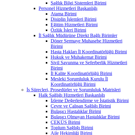
Sağlık Bilgi Sistemleri Birimi
Personel Hizmetleri Başkanlığı
Atama Birimi
Disiplin İşlemleri Birimi
Eğitim Hizmetleri Birimi
Özlük İşleri Birimi
İl Sağlık Müdürüne Direkt Bağlı Birimler
Döner Sermaye Muhasebe Hizmetleri
Birimi
Hasta Hakları İl Koordinatörlüğü Birimi
Hukuk ve Muhakemat Birimi
Sivil Savunma ve Seferberlik Hizmetleri
Birimi
İl Kalite Koordinatörlüğü Birimi
Mesleki Sorumluluk Kurulu İl
Koordinatörlüğü Birimi
İş Süreçleri, Prosedürler ve Sorumluluk Matrisleri
Halk Sağlığı Hizmetleri Başkanlığı
İzleme Değerlendirme ve İstatistik Birimi
Çevre ve Çalışan Sağlığı Birimi
Bulaşıcı Hastalıklar Birimi
Bulaşıcı Olmayan Hastalıklar Birimi
ÇEKÜS Birimi
Toplum Sağlığı Birimi
Aile Hekimliği Birimi