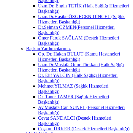
Başkanlığı)
Uzm.Dr. Engin TETİK (Halk Sağlığı Hizmetleri
Başkanlığı)
Uzm.Dr.Hasibe ÖZGEÇEN DİNCEL (Sağlık
Hizmetleri Başkanlığı)
Dr.Selman ÖZMEN(Personel Hizmetleri
Başkanlığı)
Ömer Faruk SAĞLAM (Destek Hizmetleri
Başkanlığı)
Başkan Yardımcılarımız
Op. Dr. Hakan BULUT (Kamu Hastaneleri
Hizmetleri Başkanlığı)
Uzm.Dr.Mustafa Onur Türkkan (Halk Sağlığı
Hizmetleri Başkanlığı)
Dr. Elif YALÇIN (Halk Sağlığı Hizmetleri
Başkanlığı)
Mehmet YILMAZ (Sağlık Hizmetleri
Başkanlığı)
Dr. Taner TAMER (Sağlık Hizmetleri
Başkanlığı)
Av.Mustafa Can SUNEL (Personel Hizmetleri
Başkanlığı)
Cevat SANDALCI (Destek Hizmetleri
Başkanlığı)
Coşkun ÜRKER (Destek Hizmetleri Başkanlığı)