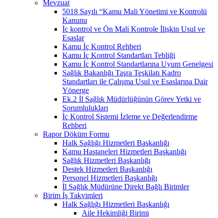
Mevzuat
5018 Sayılı “Kamu Mali Yönetimi ve Kontrolü
Kanunu
İç kontrol ve Ön Mali Kontrole İlişkin Usul ve
Esaslar
Kamu İç Kontrol Rehberi
Kamu İç Kontrol Standartları Tebliği
Kamu İç Kontrol Standartlarına Uyum Genelgesi
Sağlık Bakanlığı Taşra Teşkilatı Kadro
Standartları ile Çalışma Usul ve Esaslarına Dair
Yönerge
Ek.2 İl Sağlık Müdürlüğünün Görev Yetki ve
Sorumlulukları
İç Kontrol Sistemi İzleme ve Değerlendirme
Rehberi
Rapor Döküm Formu
Halk Sağlığı Hizmetleri Başkanlığı
Kamu Hastaneleri Hizmetleri Başkanlığı
Sağlık Hizmetleri Başkanlığı
Destek Hizmetleri Başkanlığı
Personel Hizmetleri Başkanlığı
İl Sağlık Müdürüne Direkt Bağlı Birimler
Birim İş Takvimleri
Halk Sağlığı Hizmetleri Başkanlığı
Aile Hekimliği Birimi