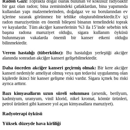
Radon Gazı:
Toprakta doğal olarak bulunan ve kokusuz radyoaktif
bir gaz olan radon; bina zeminindeki çatlaklardan, bina yapımında
kullanılan yapı malzemelerinden, doğalgaz ve su borularından ev
içlerine sızarak görünmez bir tehlike oluşturabilmektedir.
Ev içi
radon maruziyetinin en önemli bileşeni binanın temelindeki toprak
ve kayalardır. Tüm akciğer kanserlerinin %3 ila 15’inde sebebin tek
başına radona maruziyet olduğu, sigara kullanım öyküsü
bulunmayan vakalarda önemli bir kanser etkeni olduğu
bilinmektedir.
Verem hastalığı (tüberküloz):
Bu hastalığın yerleştiği akciğer
alanında sonradan akciğer kanseri gelişebilmektedir.
Daha önceden akciğer kanseri geçirmiş olmak:
Bir kere akciğer
kanseri nedeniyle ameliyat olmuş veya ışın tedavisi uygulanmış olan
kişilerde ikinci bir kanser gelişme riski vardır. Sigara içmek bu riski
ayrıca arttırır.
Bazı kimyasalların uzun süreli solunması
(arsenik, berilyum,
kadmiyum, uranyum, vinil klorid, nikel kromat, kömür ürünleri,
petrol ürünleri gibi kansere yol açan kimyasallara maruziyet).
Radyoterapi öyküsü
Yüksek düzeyde hava kirliliği