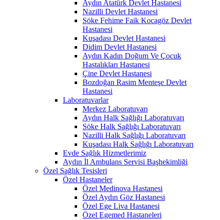
Aydın Atatürk Devlet Hastanesi
Nazilli Devlet Hastanesi
Söke Fehime Faik Kocagöz Devlet
Hastanesi
Kuşadası Devlet Hastanesi
Didim Devlet Hastanesi
Aydın Kadın Doğum Ve Çocuk
Hastalıkları Hastanesi
Çine Devlet Hastanesi
Bozdoğan Rasim Menteşe Devlet
Hastanesi
Laboratuvarlar
Merkez Laboratuvarı
Aydın Halk Sağlığı Laboratuvarı
Söke Halk Sağlığı Laboratuvarı
Nazilli Halk Sağlığı Laboratuvarı
Kuşadası Halk Sağlığı Laboratuvarı
Evde Sağlık Hizmetlerimiz
Aydın İl Ambulans Servisi Başhekimliği
Özel Sağlık Tesisleri
Özel Hastaneler
Özel Medinova Hastanesi
Özel Aydın Göz Hastanesi
Özel Ege Liva Hastanesi
Özel Egemed Hastaneleri