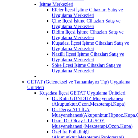
İşitme Merkezleri
Efeler İlçesi İşitme Cihazları Satış ve
Uygulama Merkezleri
Çine İlçesi İşitme Cihazları Satış ve
Uygulama Merkezleri
Didim İlçesi İşitme Cihazları Satış ve
Uygulama Merkezleri
Kuşadası İlçesi İşitme Cihazları Satış ve
Uygulama Merkezleri
Nazilli İlçesi İşitme Cihazları Satış ve
Uygulama Merkezleri
Söke İlçesi İşitme Cihazları Satış ve
Uygulama Merkezleri
GETAT (Geleneksel ve Tamamlayıcı Tıp) Uygulama
Üniteleri
Kuşadası İlçesi GETAT Uygulama Üniteleri
Dr. Ruhi GÜNDÜZ Muayenehanesi
(Akupunktur,Ozon,Mezoterapi,Kupa)
Dr. Derya ATTİLA
Muayenehanesi(Akupunktur,Hipnoz,Kupa,O
Uzm. Dr. Olcay ULUSOY
Muayenehanesi (Mezoterapi,Ozon,Kupa)
Özel İra Polikliniği
(Akupunktur,Mezoterapi,Proloterapi)