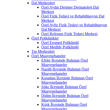
Dal Merkezleri
Özel Aydın Derimer Dermatoloji Dal
Merkezi
Özel Fizik Tedavi ve Rehabilitasyon Dal
Merkezi
Özel Ayfiz Fizik Tedavi ve Rehabilitasyon
Dal Merkezi
Özel Referans Fizik Tedavi Merkezi
Özel Poliklinikler
Özel Eromed Polikliniği
Özel Medlife Polikliniği
Tıp Merkezleri
Özel Muayenehaneler
Efeler İlçesinde Bulunan Özel
Muayenehaneler
Nazilli İlçesinde Bulunan Özel
Muayenehaneler
Kuşadası İlçesinde Bulunan Özel
Muayenehaneler
Söke İlçesinde Bulunan Özel
Muayenehaneler
Didim İlçesinde Bulunan Özel
Muayenehaneler
Köşk İlçesinde Bulunan Özel
Muayenehaneler