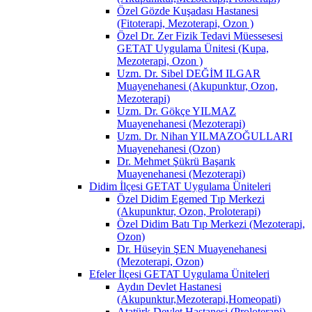
Özel Gözde Kuşadası Hastanesi
(Fitoterapi, Mezoterapi, Ozon )
Özel Dr. Zer Fizik Tedavi Müessesesi
GETAT Uygulama Ünitesi (Kupa,
Mezoterapi, Ozon )
Uzm. Dr. Sibel DEĞİM ILGAR
Muayenehanesi (Akupunktur, Ozon,
Mezoterapi)
Uzm. Dr. Gökçe YILMAZ
Muayenehanesi (Mezoterapi)
Uzm. Dr. Nihan YILMAZOĞULLARI
Muayenehanesi (Ozon)
Dr. Mehmet Şükrü Başarık
Muayenehanesi (Mezoterapi)
Didim İlçesi GETAT Uygulama Üniteleri
Özel Didim Egemed Tıp Merkezi
(Akupunktur, Ozon, Proloterapi)
Özel Didim Batı Tıp Merkezi (Mezoterapi,
Ozon)
Dr. Hüseyin ŞEN Muayenehanesi
(Mezoterapi, Ozon)
Efeler İlçesi GETAT Uygulama Üniteleri
Aydın Devlet Hastanesi
(Akupunktur,Mezoterapi,Homeopati)
Atatürk Devlet Hastanesi (Proloterapi)