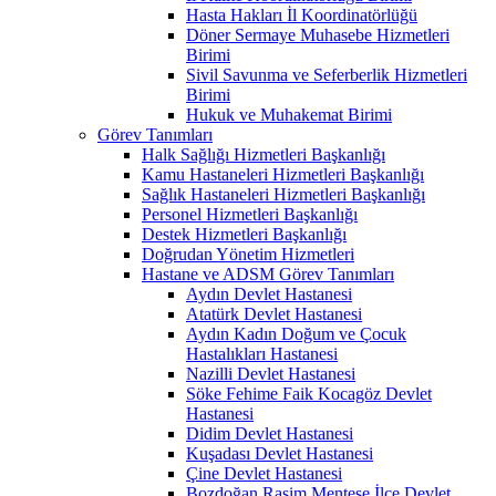
Hasta Hakları İl Koordinatörlüğü
Döner Sermaye Muhasebe Hizmetleri
Birimi
Sivil Savunma ve Seferberlik Hizmetleri
Birimi
Hukuk ve Muhakemat Birimi
Görev Tanımları
Halk Sağlığı Hizmetleri Başkanlığı
Kamu Hastaneleri Hizmetleri Başkanlığı
Sağlık Hastaneleri Hizmetleri Başkanlığı
Personel Hizmetleri Başkanlığı
Destek Hizmetleri Başkanlığı
Doğrudan Yönetim Hizmetleri
Hastane ve ADSM Görev Tanımları
Aydın Devlet Hastanesi
Atatürk Devlet Hastanesi
Aydın Kadın Doğum ve Çocuk
Hastalıkları Hastanesi
Nazilli Devlet Hastanesi
Söke Fehime Faik Kocagöz Devlet
Hastanesi
Didim Devlet Hastanesi
Kuşadası Devlet Hastanesi
Çine Devlet Hastanesi
Bozdoğan Rasim Menteşe İlçe Devlet