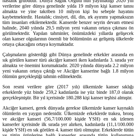
hastalık grubudur. Dünya Sağlık Örgütü’nün yayınladığı 2020 yılı
verilerine göre dünya genelinde yılda 19 milyon
kişi kanser tanısı
almakta ve yine takriben 10 milyon kişi bu sebeple hayatını
kaybetmektedir. Hastalık; cinsiyet, dil, din, ırk ayırımı yapmaksızın
tüm insanları etkilemektedir. Kanserde benzer seyrin devam etmesi
halinde, 2040 yılında 29,5 milyon yeni vakanın ortaya çıkması ön
görülmektedir. Yapılan tahminler, önümüzdeki yıllarda gelişecek
olan kanser olgularının önemli bir bölümünün az gelişmiş ülkelerde
ortaya çıkacağını ortaya koymaktadır.
Çalışmaların gösterdiği gibi Dünya genelinde erkekler arasında en
sık görülen kanser türü akciğer kanseri iken kadınlarda 3. sırada yer
almakta ve önemini korumaktadır.
2020 yılında dünyada 2.2 milyon
yeni vakanın ortaya çıktığı ve Akciğer kanserine bağlı 1.8 milyon
ölümün gerçekleştiği tahmin edilmektedir.
Son resmi verilere göre (2017 yılı) ülkemizde kanser sıklığı
erkeklerde yüz binde 259,2 kadınlarda ise yüz binde 187,0 olarak
gerçekleşmiştir. Bir yıl içerisinde 180.288 kişi kanser teşhisi almıştır.
Akciğer kanseri, gerek dünyada gerekse ülkemizde kanser kaynaklı
ölümlerin en yaygın nedenidir. Ülkemizde erkeklerde trakea, bronş
ve akciğer kanseri (56,7/100.000 kişide YSH) en sık izlenen
kanserler içerisinde ilk sırada yer alırken, kadınlarda (11,1/100.000
kişide YSH) en sık görülen 4. kanser türü olmuştur. Erkeklerde tütün
ve tütün ürünlerine bağlı kanserler arasında tütün kullanımına