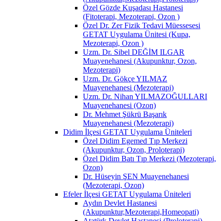
Özel Gözde Kuşadası Hastanesi
(Fitoterapi, Mezoterapi, Ozon )
Özel Dr. Zer Fizik Tedavi Müessesesi
GETAT Uygulama Ünitesi (Kupa,
Mezoterapi, Ozon )
Uzm. Dr. Sibel DEĞİM ILGAR
Muayenehanesi (Akupunktur, Ozon,
Mezoterapi)
Uzm. Dr. Gökçe YILMAZ
Muayenehanesi (Mezoterapi)
Uzm. Dr. Nihan YILMAZOĞULLARI
Muayenehanesi (Ozon)
Dr. Mehmet Şükrü Başarık
Muayenehanesi (Mezoterapi)
Didim İlçesi GETAT Uygulama Üniteleri
Özel Didim Egemed Tıp Merkezi
(Akupunktur, Ozon, Proloterapi)
Özel Didim Batı Tıp Merkezi (Mezoterapi,
Ozon)
Dr. Hüseyin ŞEN Muayenehanesi
(Mezoterapi, Ozon)
Efeler İlçesi GETAT Uygulama Üniteleri
Aydın Devlet Hastanesi
(Akupunktur,Mezoterapi,Homeopati)
Atatürk Devlet Hastanesi (Proloterapi)