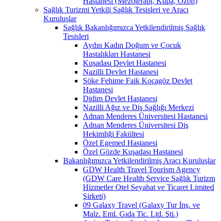
Hastanesi (Mezoterapi, Kupa, Ozon)
Sağlık Turizmi Yetkili Sağlık Tesisleri ve Aracı
Kuruluşlar
Sağlık Bakanlığımızca Yetkilendirilmiş Sağlık
Tesisleri
Aydın Kadın Doğum ve Çocuk
Hastalıkları Hastanesi
Kuşadası Devlet Hastanesi
Nazilli Devlet Hastanesi
Söke Fehime Faik Kocagöz Devlet
Hastanesi
Didim Devlet Hastanesi
Nazilli Ağız ve Diş Sağlığı Merkezi
Adnan Menderes Üniversitesi Hastanesi
Adnan Menderes Üniversitesi Diş
Hekimliği Fakültesi
Özel Egemed Hastanesi
Özel Gözde Kuşadası Hastanesi
Bakanlığımızca Yetkilendirilmiş Aracı Kuruluşlar
GDW Health Travel Tourism Agency
(GDW Care Health Service Sağlık Turizm
Hizmetler Otel Seyahat ve Ticaret Limited
Şirketi)
09 Galaxy Travel (Galaxy Tur İnş. ve
Malz. Eml. Gıda Tic. Ltd. Şti.)