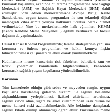
kurularak başlanmış, akabinde bu tarama programlarına Aile Sağlığı
Merkezleri (ASM) ve Sağlıklı Hayat Merkezleri (SHM) dahil
edilmiştir. Sözü edilen merkezlerimizde Avrupa Birliği Kalite
Standartlarına uygun tarama programları ile son teknoloji dijital
mamografi cihazlarımız yoluyla halkımıza ücretsiz olarak hizmet
verilmektedir. Yine bu merkezlerimizde halk eğitimleri, KKMM
(Kendi Kendine Meme Muayenesi ) eğitimi verilmekte ve broşür
dağıtımı da yapılmaktadır.
Ulusal Kanser Kontrol Programımızda; tarama stratejilerinin yanı sıra
korunma ve önleme programları ve halkın konuya ilişkin
bilinçlendirilmesi çalışmaları da etkili olarak yürütülmektedir.
Kadınlarımız meme kanserinin risk faktörleri, belirtileri, tanı ve
tedavi yöntemleri konularında bilgilendirilmeli, kanserden
korunacak sağlıklı yaşam koşullarına yönlendirilmelidir.
Korunma
Tüm kanserlerde olduğu gibi; sebze ve meyveden zengin, uygun
koşullarda hazırlanmış gıdaların tüketimi ile sağlıklı beslenme
alışkanlıklarının yerleştirilmesi, fiziksel aktivitenin artırılması,
sağlıklı kiloda olma, sigara ve alkol kullanımından uzak durma ile
meme kanseri riski azaltılabilmektedir. Aile hekimine danışılarak
sağlıklı kiloda olunup olunmadığı öğrenilebilir. Emzirmenin meme