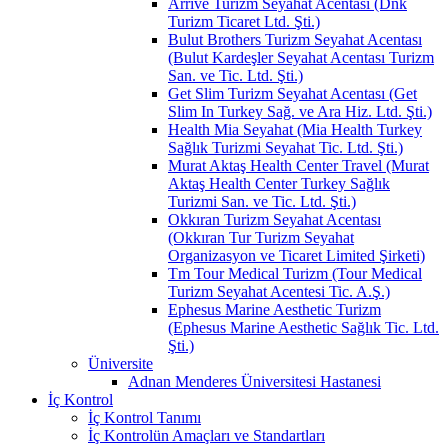
Arrive Turizm Seyahat Acentası (Dnk
Turizm Ticaret Ltd. Şti.)
Bulut Brothers Turizm Seyahat Acentası
(Bulut Kardeşler Seyahat Acentası Turizm
San. ve Tic. Ltd. Şti.)
Get Slim Turizm Seyahat Acentası (Get
Slim In Turkey Sağ. ve Ara Hiz. Ltd. Şti.)
Health Mia Seyahat (Mia Health Turkey
Sağlık Turizmi Seyahat Tic. Ltd. Şti.)
Murat Aktaş Health Center Travel (Murat
Aktaş Health Center Turkey Sağlık
Turizmi San. ve Tic. Ltd. Şti.)
Okkıran Turizm Seyahat Acentası
(Okkıran Tur Turizm Seyahat
Organizasyon ve Ticaret Limited Şirketi)
Tm Tour Medical Turizm (Tour Medical
Turizm Seyahat Acentesi Tic. A.Ş.)
Ephesus Marine Aesthetic Turizm
(Ephesus Marine Aesthetic Sağlık Tic. Ltd.
Şti.)
Üniversite
Adnan Menderes Üniversitesi Hastanesi
İç Kontrol
İç Kontrol Tanımı
İç Kontrolün Amaçları ve Standartları