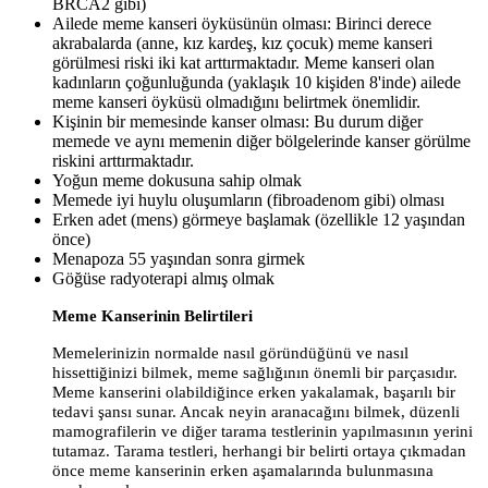
BRCA2 gibi)
Ailede meme kanseri öyküsünün olması: Birinci derece
akrabalarda (anne, kız kardeş, kız çocuk) meme kanseri
görülmesi riski iki kat arttırmaktadır. Meme kanseri olan
kadınların çoğunluğunda (yaklaşık 10 kişiden 8'inde) ailede
meme kanseri öyküsü olmadığını belirtmek önemlidir.
Kişinin bir memesinde kanser olması: Bu durum diğer
memede ve aynı memenin diğer bölgelerinde kanser görülme
riskini arttırmaktadır.
Yoğun meme dokusuna sahip olmak
Memede iyi huylu oluşumların (fibroadenom gibi) olması
Erken adet (mens) görmeye başlamak (özellikle 12 yaşından
önce)
Menapoza 55 yaşından sonra girmek
Göğüse radyoterapi almış olmak
Meme Kanserinin Belirtileri
Memelerinizin normalde nasıl göründüğünü ve nasıl
hissettiğinizi bilmek, meme sağlığının önemli bir parçasıdır.
Meme kanserini olabildiğince erken yakalamak, başarılı bir
tedavi şansı sunar. Ancak neyin aranacağını bilmek, düzenli
mamografilerin ve diğer tarama testlerinin yapılmasının yerini
tutamaz. Tarama testleri, herhangi bir belirti ortaya çıkmadan
önce meme kanserinin erken aşamalarında bulunmasına