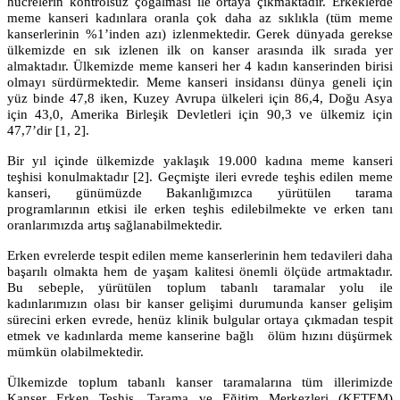
hücrelerin kontrolsüz çoğalması ile ortaya çıkmaktadır.
Erkeklerde
meme kanseri kadınlara oranla çok daha az sıklıkla (tüm meme
kanserlerinin %1’inden azı) izlenmektedir. Gerek dünyada gerekse
ülkemizde en sık izlenen ilk on kanser arasında ilk sırada yer
almaktadır. Ülkemizde meme kanseri her 4 kadın kanserinden birisi
olmayı sürdürmektedir. Meme kanseri insidansı dünya geneli için
yüz binde 47,8 iken, Kuzey Avrupa ülkeleri için 86,4, Doğu Asya
için 43,0, Amerika Birleşik Devletleri için 90,3 ve ülkemiz için
47,7’dir [1, 2].
Bir yıl içinde ülkemizde yaklaşık 19.000 kadına meme kanseri
teşhisi konulmaktadır [2].
Geçmişte ileri evrede teşhis edilen meme
kanseri, günümüzde Bakanlığımızca yürütülen tarama
programlarının etkisi ile erken teşhis edilebilmekte ve erken tanı
oranlarımızda artış sağlanabilmektedir.
Erken evrelerde tespit edilen meme kanserlerinin hem tedavileri daha
başarılı olmakta hem de yaşam kalitesi önemli ölçüde artmaktadır.
Bu sebeple, yürütülen toplum tabanlı taramalar yolu ile
kadınlarımızın olası bir kanser gelişimi durumunda
kanser gelişim
sürecini erken evrede, henüz klinik bulgular ortaya çıkmadan tespit
etmek ve kadınlarda meme kanserine bağlı ölüm hızını düşürmek
mümkün olabilmektedir.
Ülkemizde toplum tabanlı kanser taramalarına tüm illerimizde
Kanser Erken Teşhis, Tarama ve Eğitim Merkezleri (KETEM)