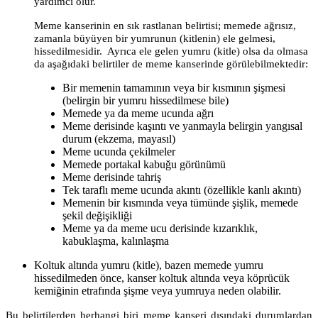
yardımcı olur.
Meme kanserinin en sık rastlanan belirtisi; memede ağrısız,
zamanla büyüyen bir yumrunun (kitlenin) ele gelmesi,
hissedilmesidir. Ayrıca ele gelen yumru (kitle) olsa da olmasa
da aşağıdaki belirtiler de meme kanserinde görülebilmektedir:
Bir memenin tamamının veya bir kısmının şişmesi
(belirgin bir yumru hissedilmese bile)
Memede ya da meme ucunda ağrı
Meme derisinde kaşıntı ve yanmayla belirgin yangısal
durum (ekzema, mayasıl)
Meme ucunda çekilmeler
Memede portakal kabuğu görünümü
Meme derisinde tahriş
Tek taraflı meme ucunda akıntı (özellikle kanlı akıntı)
Memenin bir kısmında veya tümünde şişlik, memede
şekil değişikliği
Meme ya da meme ucu derisinde kızarıklık,
kabuklaşma, kalınlaşma
Koltuk altında yumru (kitle), bazen memede yumru
hissedilmeden önce, kanser koltuk altında veya köprücük
kemiğinin etrafında şişme veya yumruya neden olabilir.
Bu belirtilerden herhangi biri meme kanseri dışındaki durumlardan