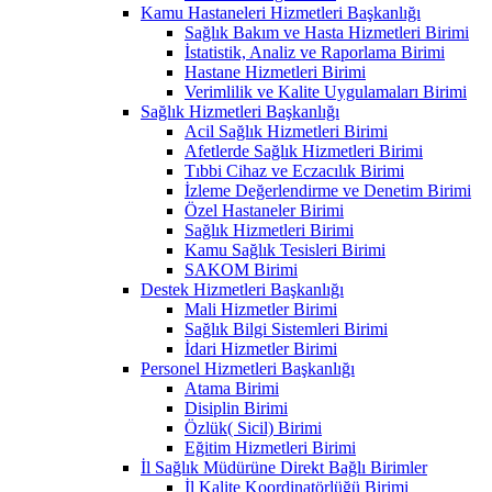
Kamu Hastaneleri Hizmetleri Başkanlığı
Sağlık Bakım ve Hasta Hizmetleri Birimi
İstatistik, Analiz ve Raporlama Birimi
Hastane Hizmetleri Birimi
Verimlilik ve Kalite Uygulamaları Birimi
Sağlık Hizmetleri Başkanlığı
Acil Sağlık Hizmetleri Birimi
Afetlerde Sağlık Hizmetleri Birimi
Tıbbi Cihaz ve Eczacılık Birimi
İzleme Değerlendirme ve Denetim Birimi
Özel Hastaneler Birimi
Sağlık Hizmetleri Birimi
Kamu Sağlık Tesisleri Birimi
SAKOM Birimi
Destek Hizmetleri Başkanlığı
Mali Hizmetler Birimi
Sağlık Bilgi Sistemleri Birimi
İdari Hizmetler Birimi
Personel Hizmetleri Başkanlığı
Atama Birimi
Disiplin Birimi
Özlük( Sicil) Birimi
Eğitim Hizmetleri Birimi
İl Sağlık Müdürüne Direkt Bağlı Birimler
İl Kalite Koordinatörlüğü Birimi