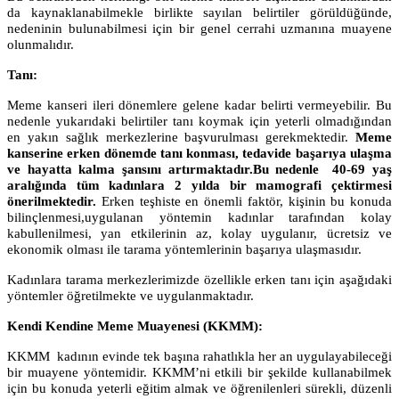
da kaynaklanabilmekle birlikte sayılan belirtiler görüldüğünde,
nedeninin bulunabilmesi için bir genel cerrahi uzmanına muayene
olunmalıdır.
Tanı:
Meme kanseri ileri dönemlere gelene kadar belirti vermeyebilir. Bu
nedenle yukarıdaki belirtiler tanı koymak için yeterli olmadığından
en yakın sağlık merkezlerine başvurulması gerekmektedir.
Meme
kanserine erken dönemde tanı konması, tedavide başarıya ulaşma
ve hayatta kalma şansını artırmaktadır.Bu nedenle 40-69 yaş
aralığında tüm kadınlara 2 yılda bir mamografi çektirmesi
önerilmektedir.
Erken teşhiste en önemli faktör, kişinin bu konuda
bilinçlenmesi,
uygulanan yöntemin kadınlar tarafından kolay
kabullenilmesi, yan etkilerinin az, kolay uygulanır, ücretsiz ve
ekonomik olması ile tarama yöntemlerinin başarıya ulaşmasıdır.
Kadınlara tarama merkezlerimizde özellikle erken tanı için aşağıdaki
yöntemler öğretilmekte ve uygulanmaktadır.
Kendi Kendine Meme Muayenesi (KKMM):
KKMM kadının evinde tek başına rahatlıkla her an uygulayabileceği
bir muayene yöntemidir. KKMM’ni etkili bir şekilde kullanabilmek
için bu konuda yeterli eğitim almak ve öğrenilenleri sürekli, düzenli