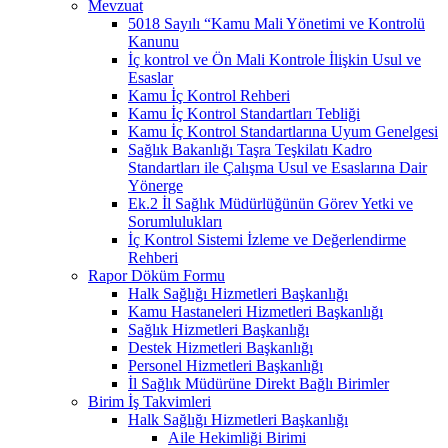
Mevzuat
5018 Sayılı “Kamu Mali Yönetimi ve Kontrolü
Kanunu
İç kontrol ve Ön Mali Kontrole İlişkin Usul ve
Esaslar
Kamu İç Kontrol Rehberi
Kamu İç Kontrol Standartları Tebliği
Kamu İç Kontrol Standartlarına Uyum Genelgesi
Sağlık Bakanlığı Taşra Teşkilatı Kadro
Standartları ile Çalışma Usul ve Esaslarına Dair
Yönerge
Ek.2 İl Sağlık Müdürlüğünün Görev Yetki ve
Sorumlulukları
İç Kontrol Sistemi İzleme ve Değerlendirme
Rehberi
Rapor Döküm Formu
Halk Sağlığı Hizmetleri Başkanlığı
Kamu Hastaneleri Hizmetleri Başkanlığı
Sağlık Hizmetleri Başkanlığı
Destek Hizmetleri Başkanlığı
Personel Hizmetleri Başkanlığı
İl Sağlık Müdürüne Direkt Bağlı Birimler
Birim İş Takvimleri
Halk Sağlığı Hizmetleri Başkanlığı
Aile Hekimliği Birimi