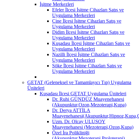
İşitme Merkezleri
Efeler İlçesi İşitme Cihazları Satış ve
Uygulama Merkezleri
Çine İlçesi İşitme Cihazları Satış ve
Uygulama Merkezleri
Didim İlçesi İşitme Cihazları Satış ve
Uygulama Merkezleri
Kuşadası İlçesi İşitme Cihazları Satış ve
Uygulama Merkezleri
Nazilli İlçesi İşitme Cihazları Satış ve
Uygulama Merkezleri
Söke İlçesi İşitme Cihazları Satış ve
Uygulama Merkezleri
GETAT (Geleneksel ve Tamamlayıcı Tıp) Uygulama
Üniteleri
Kuşadası İlçesi GETAT Uygulama Üniteleri
Dr. Ruhi GÜNDÜZ Muayenehanesi
(Akupunktur,Ozon,Mezoterapi,Kupa)
Dr. Derya ATTİLA
Muayenehanesi(Akupunktur,Hipnoz,Kupa,O
Uzm. Dr. Olcay ULUSOY
Muayenehanesi (Mezoterapi,Ozon,Kupa)
Özel İra Polikliniği
(Akupunktur,Mezoterapi,Proloterapi)