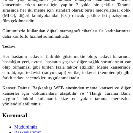
kanserinin erken tanısı için yapılır. 2 yılda bir çekilir. Tarama
sırasında her iki meme için standart olarak birisi medyolateral oblik
(MLO), diğeri kraniyokaudal (CC)
olacak şekilde
iki pozisyonda
film çekilmesidir.
Günümüzde kullanılan dijital mamografi cihazları ile kadınlarımıza
daha konforlu hizmet sunulmaktadır.
Tedavi
Her hastanın tedavisi farklılık göstermekte olup; tedavi kararında
hastalığın yeri, evresi, hastanın yaşı ve diğer sağlık sorunlarının var
olup olmaması gibi birden fazla faktör etkilidir. Meme kanserinde
cerrahi, ışın tedavisi (radyoterapi) ve ilaç tedavisi (kemoterapi) gibi
farklı tedavi seçenekleri uygulanmaktadır.
Kanser Dairesi Başkanlığı WEB sitesinden meme kanseri ve diğer
kanserler için dökümanlara ulaşabilir ve ‘’Hangi Tarama Bana
Uygun’’ linkini kullanarak size en yakın tarama merkezine
yönlendirilebilirsiniz.
Kurumsal
Müdürümüz
Başkanlarımız