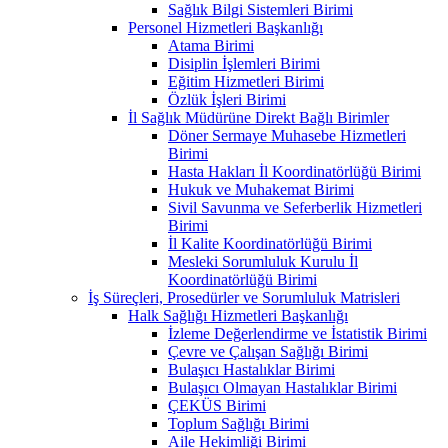
Sağlık Bilgi Sistemleri Birimi
Personel Hizmetleri Başkanlığı
Atama Birimi
Disiplin İşlemleri Birimi
Eğitim Hizmetleri Birimi
Özlük İşleri Birimi
İl Sağlık Müdürüne Direkt Bağlı Birimler
Döner Sermaye Muhasebe Hizmetleri
Birimi
Hasta Hakları İl Koordinatörlüğü Birimi
Hukuk ve Muhakemat Birimi
Sivil Savunma ve Seferberlik Hizmetleri
Birimi
İl Kalite Koordinatörlüğü Birimi
Mesleki Sorumluluk Kurulu İl
Koordinatörlüğü Birimi
İş Süreçleri, Prosedürler ve Sorumluluk Matrisleri
Halk Sağlığı Hizmetleri Başkanlığı
İzleme Değerlendirme ve İstatistik Birimi
Çevre ve Çalışan Sağlığı Birimi
Bulaşıcı Hastalıklar Birimi
Bulaşıcı Olmayan Hastalıklar Birimi
ÇEKÜS Birimi
Toplum Sağlığı Birimi
Aile Hekimliği Birimi