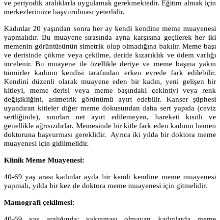
ve periyodik aralıklarla uygulamak gerekmektedir. Eğitim almak için
merkezlerimize başvurulması yeterlidir.
Kadınlar 20 yaşından sonra her ay kendi kendine meme muayenesi
yapmalıdır. Bu muayene sırasında ayna karşısına geçilerek her iki
memenin görüntüsünün simetrik olup olmadığına bakılır. Meme başı
ve derisinde çökme veya çekilme, deride kızarıklık ve ödem varlığı
incelenir. Bu muayene ile özellikle deriye ve meme başına yakın
tümörler kadının kendisi tarafından erken evrede fark edilebilir.
Kendini düzenli olarak muayene eden bir kadın, yeni gelişen bir
kitleyi, meme derisi veya meme başındaki çekintiyi veya renk
değişikliğini, asimetrik görünümü ayırt edebilir. Kanser şüphesi
uyandıran kitleler diğer meme dokusundan daha sert yapıda (ceviz
sertliğinde), sınırları net ayırt edilemeyen, hareketi kısıtlı ve
genellikle ağrısızdırlar. Memesinde bir kitle fark eden kadının hemen
doktoruna başvurması gereklidir. Ayrıca iki yılda bir doktora meme
muayenesi için gidilmelidir.
Klinik Meme Muayenesi:
40-69 yaş arası kadınlar ayda bir kendi kendine meme muayenesi
yapmalı, yılda bir kez de doktora meme muayenesi için gitmelidir.
Mamografi çekilmesi:
40-69 yaş aralığında; yakınması olmayan kadınlarda meme