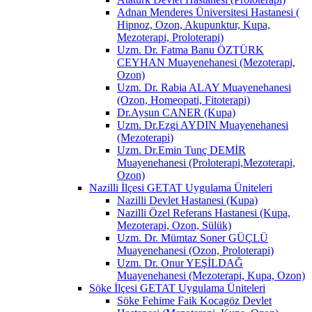
Adnan Menderes Üniversitesi Hastanesi (
Hipnoz, Ozon, Akupunktur, Kupa,
Mezoterapi, Proloterapi)
Uzm. Dr. Fatma Banu ÖZTÜRK
CEYHAN Muayenehanesi (Mezoterapi,
Ozon)
Uzm. Dr. Rabia ALAY Muayenehanesi
(Ozon, Homeopati, Fitoterapi)
Dr.Aysun CANER (Kupa)
Uzm. Dr.Ezgi AYDIN Muayenehanesi
(Mezoterapi)
Uzm. Dr.Emin Tunç DEMİR
Muayenehanesi (Proloterapi,Mezoterapi,
Ozon)
Nazilli İlçesi GETAT Uygulama Üniteleri
Nazilli Devlet Hastanesi (Kupa)
Nazilli Özel Referans Hastanesi (Kupa,
Mezoterapi, Ozon, Sülük)
Uzm. Dr. Mümtaz Soner GÜÇLÜ
Muayenehanesi (Ozon, Proloterapi)
Uzm. Dr. Onur YEŞİLDAĞ
Muayenehanesi (Mezoterapi, Kupa, Ozon)
Söke İlçesi GETAT Uygulama Üniteleri
Söke Fehime Faik Kocagöz Devlet