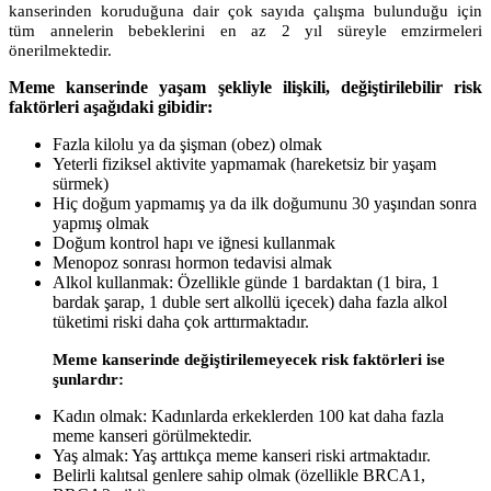
kanserinden koruduğuna dair çok sayıda çalışma bulunduğu için
tüm annelerin bebeklerini en az 2 yıl süreyle emzirmeleri
önerilmektedir.
Meme kanserinde yaşam şekliyle ilişkili, değiştirilebilir risk
faktörleri aşağıdaki gibidir:
Fazla kilolu ya da şişman (obez) olmak
Yeterli fiziksel aktivite yapmamak (hareketsiz bir yaşam
sürmek)
Hiç doğum yapmamış ya da ilk doğumunu 30 yaşından sonra
yapmış olmak
Doğum kontrol hapı ve iğnesi kullanmak
Menopoz sonrası hormon tedavisi almak
Alkol kullanmak: Özellikle
günde 1 bardaktan (1 bira, 1
bardak şarap, 1 duble sert alkollü içecek) daha fazla alkol
tüketimi riski daha çok arttırmaktadır.
Meme kanserinde değiştirilemeyecek risk faktörleri ise
şunlardır:
Kadın olmak: Kadınlarda erkeklerden 100 kat daha fazla
meme kanseri görülmektedir.
Yaş almak: Yaş arttıkça meme kanseri riski artmaktadır.
Belirli kalıtsal genlere sahip olmak (özellikle BRCA1,