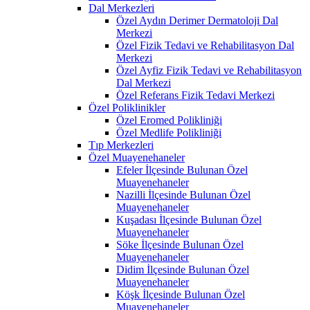
Dal Merkezleri
Özel Aydın Derimer Dermatoloji Dal
Merkezi
Özel Fizik Tedavi ve Rehabilitasyon Dal
Merkezi
Özel Ayfiz Fizik Tedavi ve Rehabilitasyon
Dal Merkezi
Özel Referans Fizik Tedavi Merkezi
Özel Poliklinikler
Özel Eromed Polikliniği
Özel Medlife Polikliniği
Tıp Merkezleri
Özel Muayenehaneler
Efeler İlçesinde Bulunan Özel
Muayenehaneler
Nazilli İlçesinde Bulunan Özel
Muayenehaneler
Kuşadası İlçesinde Bulunan Özel
Muayenehaneler
Söke İlçesinde Bulunan Özel
Muayenehaneler
Didim İlçesinde Bulunan Özel
Muayenehaneler
Köşk İlçesinde Bulunan Özel
Muayenehaneler