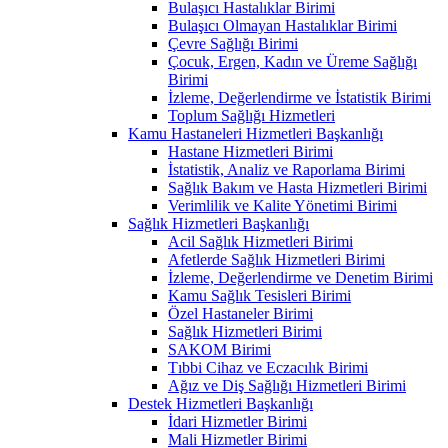
Bulaşıcı Hastalıklar Birimi
Bulaşıcı Olmayan Hastalıklar Birimi
Çevre Sağlığı Birimi
Çocuk, Ergen, Kadın ve Üreme Sağlığı
Birimi
İzleme, Değerlendirme ve İstatistik Birimi
Toplum Sağlığı Hizmetleri
Kamu Hastaneleri Hizmetleri Başkanlığı
Hastane Hizmetleri Birimi
İstatistik, Analiz ve Raporlama Birimi
Sağlık Bakım ve Hasta Hizmetleri Birimi
Verimlilik ve Kalite Yönetimi Birimi
Sağlık Hizmetleri Başkanlığı
Acil Sağlık Hizmetleri Birimi
Afetlerde Sağlık Hizmetleri Birimi
İzleme, Değerlendirme ve Denetim Birimi
Kamu Sağlık Tesisleri Birimi
Özel Hastaneler Birimi
Sağlık Hizmetleri Birimi
SAKOM Birimi
Tıbbi Cihaz ve Eczacılık Birimi
Ağız ve Diş Sağlığı Hizmetleri Birimi
Destek Hizmetleri Başkanlığı
İdari Hizmetler Birimi
Mali Hizmetler Birimi