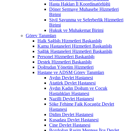
Hasta Hakları İl Koordinatörlüğü
Döner Sermaye Muhasebe Hizmetleri
Birimi
Sivil Savunma ve Seferberlik Hizmetleri
Birimi
Hukuk ve Muhakemat Birimi
Görev Tanımları
Halk Sağlığı Hizmetleri Başkanlığı
Kamu Hastaneleri Hizmetleri Başkanlığı
Sağlık Hastaneleri Hizmetleri Başkanlığı
Personel Hizmetleri Başkanlığı
Destek Hizmetleri Başkanlığı
Doğrudan Yönetim Hizmetleri
Hastane ve ADSM Görev Tanımları
Aydın Devlet Hastanesi
Atatürk Devlet Hastanesi
Aydın Kadın Doğum ve Çocuk
Hastalıkları Hastanesi
Nazilli Devlet Hastanesi
Söke Fehime Faik Kocagöz Devlet
Hastanesi
Didim Devlet Hastanesi
Kuşadası Devlet Hastanesi
Çine Devlet Hastanesi
Bozdoğan Rasim Menteşe İlçe Devlet