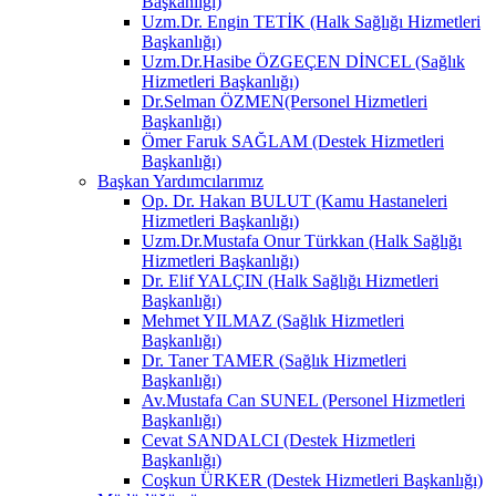
Başkanlığı)
Uzm.Dr. Engin TETİK (Halk Sağlığı Hizmetleri
Başkanlığı)
Uzm.Dr.Hasibe ÖZGEÇEN DİNCEL (Sağlık
Hizmetleri Başkanlığı)
Dr.Selman ÖZMEN(Personel Hizmetleri
Başkanlığı)
Ömer Faruk SAĞLAM (Destek Hizmetleri
Başkanlığı)
Başkan Yardımcılarımız
Op. Dr. Hakan BULUT (Kamu Hastaneleri
Hizmetleri Başkanlığı)
Uzm.Dr.Mustafa Onur Türkkan (Halk Sağlığı
Hizmetleri Başkanlığı)
Dr. Elif YALÇIN (Halk Sağlığı Hizmetleri
Başkanlığı)
Mehmet YILMAZ (Sağlık Hizmetleri
Başkanlığı)
Dr. Taner TAMER (Sağlık Hizmetleri
Başkanlığı)
Av.Mustafa Can SUNEL (Personel Hizmetleri
Başkanlığı)
Cevat SANDALCI (Destek Hizmetleri
Başkanlığı)
Coşkun ÜRKER (Destek Hizmetleri Başkanlığı)