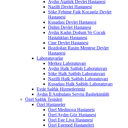
Aydın Atatürk Devlet Hastanesi
Nazilli Devlet Hastanesi
Söke Fehime Faik Kocagöz Devlet
Hastanesi
Kuşadası Devlet Hastanesi
Didim Devlet Hastanesi
Aydın Kadın Doğum Ve Çocuk
Hastalıkları Hastanesi
Çine Devlet Hastanesi
Bozdoğan Rasim Menteşe Devlet
Hastanesi
Laboratuvarlar
Merkez Laboratuvarı
Aydın Halk Sağlığı Laboratuvarı
Söke Halk Sağlığı Laboratuvarı
Nazilli Halk Sağlığı Laboratuvarı
Kuşadası Halk Sağlığı Laboratuvarı
Evde Sağlık Hizmetlerimiz
Aydın İl Ambulans Servisi Başhekimliği
Özel Sağlık Tesisleri
Özel Hastaneler
Özel Medinova Hastanesi
Özel Aydın Göz Hastanesi
Özel Ege Liva Hastanesi
Özel Egemed Hastaneleri