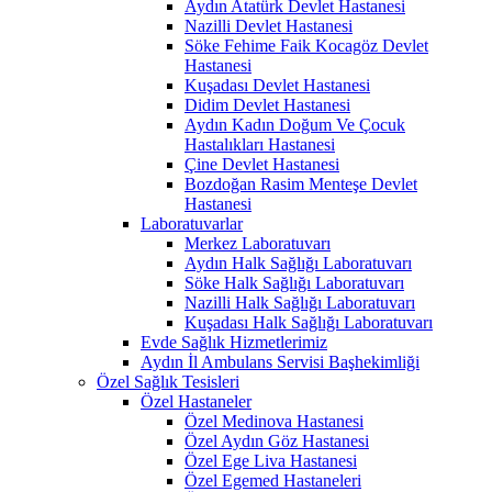
Aydın Atatürk Devlet Hastanesi
Nazilli Devlet Hastanesi
Söke Fehime Faik Kocagöz Devlet
Hastanesi
Kuşadası Devlet Hastanesi
Didim Devlet Hastanesi
Aydın Kadın Doğum Ve Çocuk
Hastalıkları Hastanesi
Çine Devlet Hastanesi
Bozdoğan Rasim Menteşe Devlet
Hastanesi
Laboratuvarlar
Merkez Laboratuvarı
Aydın Halk Sağlığı Laboratuvarı
Söke Halk Sağlığı Laboratuvarı
Nazilli Halk Sağlığı Laboratuvarı
Kuşadası Halk Sağlığı Laboratuvarı
Evde Sağlık Hizmetlerimiz
Aydın İl Ambulans Servisi Başhekimliği
Özel Sağlık Tesisleri
Özel Hastaneler
Özel Medinova Hastanesi
Özel Aydın Göz Hastanesi
Özel Ege Liva Hastanesi
Özel Egemed Hastaneleri