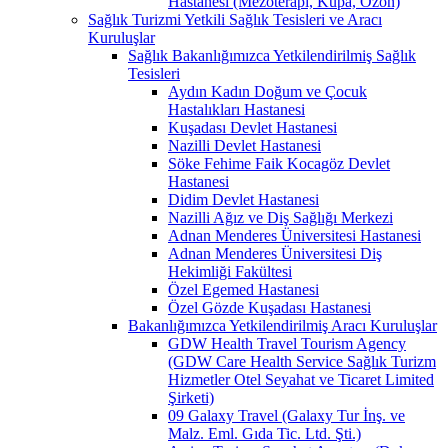
Hastanesi (Mezoterapi, Kupa, Ozon)
Sağlık Turizmi Yetkili Sağlık Tesisleri ve Aracı
Kuruluşlar
Sağlık Bakanlığımızca Yetkilendirilmiş Sağlık
Tesisleri
Aydın Kadın Doğum ve Çocuk
Hastalıkları Hastanesi
Kuşadası Devlet Hastanesi
Nazilli Devlet Hastanesi
Söke Fehime Faik Kocagöz Devlet
Hastanesi
Didim Devlet Hastanesi
Nazilli Ağız ve Diş Sağlığı Merkezi
Adnan Menderes Üniversitesi Hastanesi
Adnan Menderes Üniversitesi Diş
Hekimliği Fakültesi
Özel Egemed Hastanesi
Özel Gözde Kuşadası Hastanesi
Bakanlığımızca Yetkilendirilmiş Aracı Kuruluşlar
GDW Health Travel Tourism Agency
(GDW Care Health Service Sağlık Turizm
Hizmetler Otel Seyahat ve Ticaret Limited
Şirketi)
09 Galaxy Travel (Galaxy Tur İnş. ve
Malz. Eml. Gıda Tic. Ltd. Şti.)