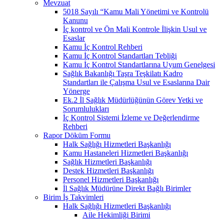
Mevzuat
5018 Sayılı “Kamu Mali Yönetimi ve Kontrolü
Kanunu
İç kontrol ve Ön Mali Kontrole İlişkin Usul ve
Esaslar
Kamu İç Kontrol Rehberi
Kamu İç Kontrol Standartları Tebliği
Kamu İç Kontrol Standartlarına Uyum Genelgesi
Sağlık Bakanlığı Taşra Teşkilatı Kadro
Standartları ile Çalışma Usul ve Esaslarına Dair
Yönerge
Ek.2 İl Sağlık Müdürlüğünün Görev Yetki ve
Sorumlulukları
İç Kontrol Sistemi İzleme ve Değerlendirme
Rehberi
Rapor Döküm Formu
Halk Sağlığı Hizmetleri Başkanlığı
Kamu Hastaneleri Hizmetleri Başkanlığı
Sağlık Hizmetleri Başkanlığı
Destek Hizmetleri Başkanlığı
Personel Hizmetleri Başkanlığı
İl Sağlık Müdürüne Direkt Bağlı Birimler
Birim İş Takvimleri
Halk Sağlığı Hizmetleri Başkanlığı
Aile Hekimliği Birimi