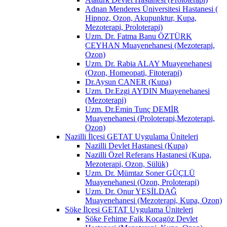
Adnan Menderes Üniversitesi Hastanesi (
Hipnoz, Ozon, Akupunktur, Kupa,
Mezoterapi, Proloterapi)
Uzm. Dr. Fatma Banu ÖZTÜRK
CEYHAN Muayenehanesi (Mezoterapi,
Ozon)
Uzm. Dr. Rabia ALAY Muayenehanesi
(Ozon, Homeopati, Fitoterapi)
Dr.Aysun CANER (Kupa)
Uzm. Dr.Ezgi AYDIN Muayenehanesi
(Mezoterapi)
Uzm. Dr.Emin Tunç DEMİR
Muayenehanesi (Proloterapi,Mezoterapi,
Ozon)
Nazilli İlçesi GETAT Uygulama Üniteleri
Nazilli Devlet Hastanesi (Kupa)
Nazilli Özel Referans Hastanesi (Kupa,
Mezoterapi, Ozon, Sülük)
Uzm. Dr. Mümtaz Soner GÜÇLÜ
Muayenehanesi (Ozon, Proloterapi)
Uzm. Dr. Onur YEŞİLDAĞ
Muayenehanesi (Mezoterapi, Kupa, Ozon)
Söke İlçesi GETAT Uygulama Üniteleri
Söke Fehime Faik Kocagöz Devlet