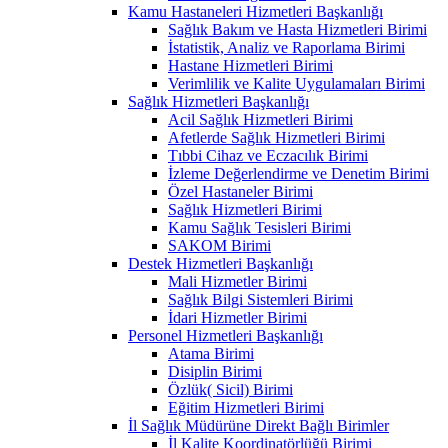
Kamu Hastaneleri Hizmetleri Başkanlığı
Sağlık Bakım ve Hasta Hizmetleri Birimi
İstatistik, Analiz ve Raporlama Birimi
Hastane Hizmetleri Birimi
Verimlilik ve Kalite Uygulamaları Birimi
Sağlık Hizmetleri Başkanlığı
Acil Sağlık Hizmetleri Birimi
Afetlerde Sağlık Hizmetleri Birimi
Tıbbi Cihaz ve Eczacılık Birimi
İzleme Değerlendirme ve Denetim Birimi
Özel Hastaneler Birimi
Sağlık Hizmetleri Birimi
Kamu Sağlık Tesisleri Birimi
SAKOM Birimi
Destek Hizmetleri Başkanlığı
Mali Hizmetler Birimi
Sağlık Bilgi Sistemleri Birimi
İdari Hizmetler Birimi
Personel Hizmetleri Başkanlığı
Atama Birimi
Disiplin Birimi
Özlük( Sicil) Birimi
Eğitim Hizmetleri Birimi
İl Sağlık Müdürüne Direkt Bağlı Birimler
İl Kalite Koordinatörlüğü Birimi