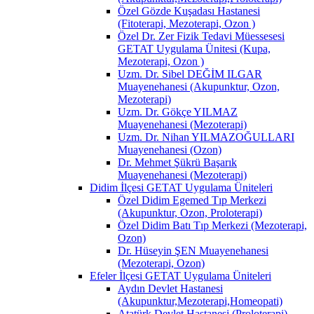
Özel Gözde Kuşadası Hastanesi
(Fitoterapi, Mezoterapi, Ozon )
Özel Dr. Zer Fizik Tedavi Müessesesi
GETAT Uygulama Ünitesi (Kupa,
Mezoterapi, Ozon )
Uzm. Dr. Sibel DEĞİM ILGAR
Muayenehanesi (Akupunktur, Ozon,
Mezoterapi)
Uzm. Dr. Gökçe YILMAZ
Muayenehanesi (Mezoterapi)
Uzm. Dr. Nihan YILMAZOĞULLARI
Muayenehanesi (Ozon)
Dr. Mehmet Şükrü Başarık
Muayenehanesi (Mezoterapi)
Didim İlçesi GETAT Uygulama Üniteleri
Özel Didim Egemed Tıp Merkezi
(Akupunktur, Ozon, Proloterapi)
Özel Didim Batı Tıp Merkezi (Mezoterapi,
Ozon)
Dr. Hüseyin ŞEN Muayenehanesi
(Mezoterapi, Ozon)
Efeler İlçesi GETAT Uygulama Üniteleri
Aydın Devlet Hastanesi
(Akupunktur,Mezoterapi,Homeopati)
Atatürk Devlet Hastanesi (Proloterapi)