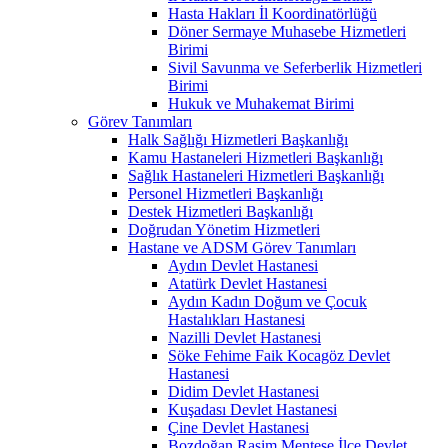
Hasta Hakları İl Koordinatörlüğü
Döner Sermaye Muhasebe Hizmetleri
Birimi
Sivil Savunma ve Seferberlik Hizmetleri
Birimi
Hukuk ve Muhakemat Birimi
Görev Tanımları
Halk Sağlığı Hizmetleri Başkanlığı
Kamu Hastaneleri Hizmetleri Başkanlığı
Sağlık Hastaneleri Hizmetleri Başkanlığı
Personel Hizmetleri Başkanlığı
Destek Hizmetleri Başkanlığı
Doğrudan Yönetim Hizmetleri
Hastane ve ADSM Görev Tanımları
Aydın Devlet Hastanesi
Atatürk Devlet Hastanesi
Aydın Kadın Doğum ve Çocuk
Hastalıkları Hastanesi
Nazilli Devlet Hastanesi
Söke Fehime Faik Kocagöz Devlet
Hastanesi
Didim Devlet Hastanesi
Kuşadası Devlet Hastanesi
Çine Devlet Hastanesi
Bozdoğan Rasim Menteşe İlçe Devlet