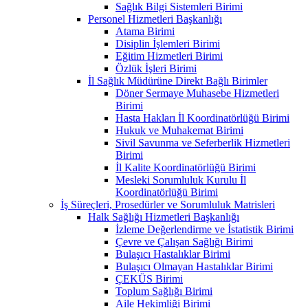
Sağlık Bilgi Sistemleri Birimi
Personel Hizmetleri Başkanlığı
Atama Birimi
Disiplin İşlemleri Birimi
Eğitim Hizmetleri Birimi
Özlük İşleri Birimi
İl Sağlık Müdürüne Direkt Bağlı Birimler
Döner Sermaye Muhasebe Hizmetleri
Birimi
Hasta Hakları İl Koordinatörlüğü Birimi
Hukuk ve Muhakemat Birimi
Sivil Savunma ve Seferberlik Hizmetleri
Birimi
İl Kalite Koordinatörlüğü Birimi
Mesleki Sorumluluk Kurulu İl
Koordinatörlüğü Birimi
İş Süreçleri, Prosedürler ve Sorumluluk Matrisleri
Halk Sağlığı Hizmetleri Başkanlığı
İzleme Değerlendirme ve İstatistik Birimi
Çevre ve Çalışan Sağlığı Birimi
Bulaşıcı Hastalıklar Birimi
Bulaşıcı Olmayan Hastalıklar Birimi
ÇEKÜS Birimi
Toplum Sağlığı Birimi
Aile Hekimliği Birimi