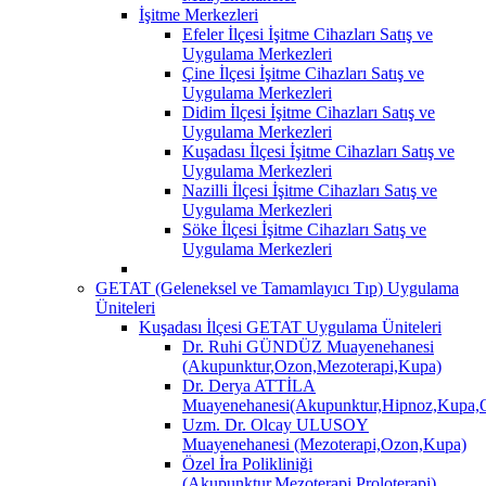
İşitme Merkezleri
Efeler İlçesi İşitme Cihazları Satış ve
Uygulama Merkezleri
Çine İlçesi İşitme Cihazları Satış ve
Uygulama Merkezleri
Didim İlçesi İşitme Cihazları Satış ve
Uygulama Merkezleri
Kuşadası İlçesi İşitme Cihazları Satış ve
Uygulama Merkezleri
Nazilli İlçesi İşitme Cihazları Satış ve
Uygulama Merkezleri
Söke İlçesi İşitme Cihazları Satış ve
Uygulama Merkezleri
GETAT (Geleneksel ve Tamamlayıcı Tıp) Uygulama
Üniteleri
Kuşadası İlçesi GETAT Uygulama Üniteleri
Dr. Ruhi GÜNDÜZ Muayenehanesi
(Akupunktur,Ozon,Mezoterapi,Kupa)
Dr. Derya ATTİLA
Muayenehanesi(Akupunktur,Hipnoz,Kupa,O
Uzm. Dr. Olcay ULUSOY
Muayenehanesi (Mezoterapi,Ozon,Kupa)
Özel İra Polikliniği
(Akupunktur,Mezoterapi,Proloterapi)