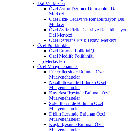
Dal Merkezleri
Özel Aydın Derimer Dermatoloji Dal
Merkezi
Özel Fizik Tedavi ve Rehabilitasyon Dal
Merkezi
Özel Ayfiz Fizik Tedavi ve Rehabilitasyon
Dal Merkezi
Özel Referans Fizik Tedavi Merkezi
Özel Poliklinikler
Özel Eromed Polikliniği
Özel Medlife Polikliniği
Tıp Merkezleri
Özel Muayenehaneler
Efeler İlçesinde Bulunan Özel
Muayenehaneler
Nazilli İlçesinde Bulunan Özel
Muayenehaneler
Kuşadası İlçesinde Bulunan Özel
Muayenehaneler
Söke İlçesinde Bulunan Özel
Muayenehaneler
Didim İlçesinde Bulunan Özel
Muayenehaneler
Köşk İlçesinde Bulunan Özel
Muayenehaneler