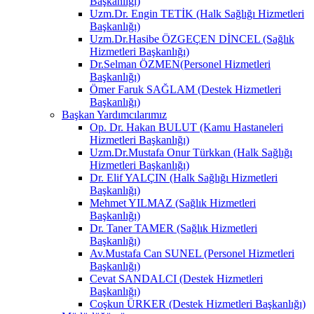
Başkanlığı)
Uzm.Dr. Engin TETİK (Halk Sağlığı Hizmetleri
Başkanlığı)
Uzm.Dr.Hasibe ÖZGEÇEN DİNCEL (Sağlık
Hizmetleri Başkanlığı)
Dr.Selman ÖZMEN(Personel Hizmetleri
Başkanlığı)
Ömer Faruk SAĞLAM (Destek Hizmetleri
Başkanlığı)
Başkan Yardımcılarımız
Op. Dr. Hakan BULUT (Kamu Hastaneleri
Hizmetleri Başkanlığı)
Uzm.Dr.Mustafa Onur Türkkan (Halk Sağlığı
Hizmetleri Başkanlığı)
Dr. Elif YALÇIN (Halk Sağlığı Hizmetleri
Başkanlığı)
Mehmet YILMAZ (Sağlık Hizmetleri
Başkanlığı)
Dr. Taner TAMER (Sağlık Hizmetleri
Başkanlığı)
Av.Mustafa Can SUNEL (Personel Hizmetleri
Başkanlığı)
Cevat SANDALCI (Destek Hizmetleri
Başkanlığı)
Coşkun ÜRKER (Destek Hizmetleri Başkanlığı)