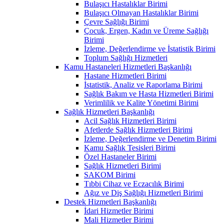
Bulaşıcı Hastalıklar Birimi
Bulaşıcı Olmayan Hastalıklar Birimi
Çevre Sağlığı Birimi
Çocuk, Ergen, Kadın ve Üreme Sağlığı
Birimi
İzleme, Değerlendirme ve İstatistik Birimi
Toplum Sağlığı Hizmetleri
Kamu Hastaneleri Hizmetleri Başkanlığı
Hastane Hizmetleri Birimi
İstatistik, Analiz ve Raporlama Birimi
Sağlık Bakım ve Hasta Hizmetleri Birimi
Verimlilik ve Kalite Yönetimi Birimi
Sağlık Hizmetleri Başkanlığı
Acil Sağlık Hizmetleri Birimi
Afetlerde Sağlık Hizmetleri Birimi
İzleme, Değerlendirme ve Denetim Birimi
Kamu Sağlık Tesisleri Birimi
Özel Hastaneler Birimi
Sağlık Hizmetleri Birimi
SAKOM Birimi
Tıbbi Cihaz ve Eczacılık Birimi
Ağız ve Diş Sağlığı Hizmetleri Birimi
Destek Hizmetleri Başkanlığı
İdari Hizmetler Birimi
Mali Hizmetler Birimi