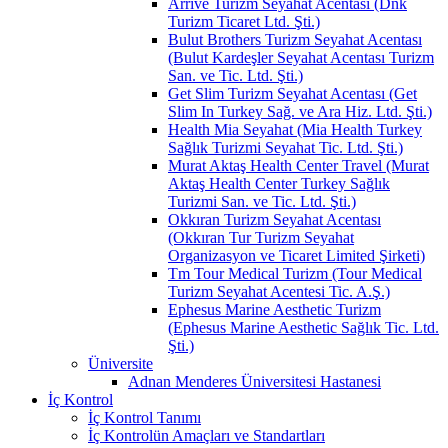
Arrive Turizm Seyahat Acentası (Dnk
Turizm Ticaret Ltd. Şti.)
Bulut Brothers Turizm Seyahat Acentası
(Bulut Kardeşler Seyahat Acentası Turizm
San. ve Tic. Ltd. Şti.)
Get Slim Turizm Seyahat Acentası (Get
Slim In Turkey Sağ. ve Ara Hiz. Ltd. Şti.)
Health Mia Seyahat (Mia Health Turkey
Sağlık Turizmi Seyahat Tic. Ltd. Şti.)
Murat Aktaş Health Center Travel (Murat
Aktaş Health Center Turkey Sağlık
Turizmi San. ve Tic. Ltd. Şti.)
Okkıran Turizm Seyahat Acentası
(Okkıran Tur Turizm Seyahat
Organizasyon ve Ticaret Limited Şirketi)
Tm Tour Medical Turizm (Tour Medical
Turizm Seyahat Acentesi Tic. A.Ş.)
Ephesus Marine Aesthetic Turizm
(Ephesus Marine Aesthetic Sağlık Tic. Ltd.
Şti.)
Üniversite
Adnan Menderes Üniversitesi Hastanesi
İç Kontrol
İç Kontrol Tanımı
İç Kontrolün Amaçları ve Standartları