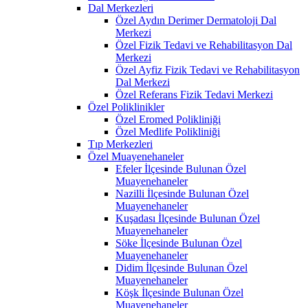
Dal Merkezleri
Özel Aydın Derimer Dermatoloji Dal
Merkezi
Özel Fizik Tedavi ve Rehabilitasyon Dal
Merkezi
Özel Ayfiz Fizik Tedavi ve Rehabilitasyon
Dal Merkezi
Özel Referans Fizik Tedavi Merkezi
Özel Poliklinikler
Özel Eromed Polikliniği
Özel Medlife Polikliniği
Tıp Merkezleri
Özel Muayenehaneler
Efeler İlçesinde Bulunan Özel
Muayenehaneler
Nazilli İlçesinde Bulunan Özel
Muayenehaneler
Kuşadası İlçesinde Bulunan Özel
Muayenehaneler
Söke İlçesinde Bulunan Özel
Muayenehaneler
Didim İlçesinde Bulunan Özel
Muayenehaneler
Köşk İlçesinde Bulunan Özel
Muayenehaneler