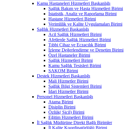
Kamu Hastaneleri Hizmetleri Başkanlığı
Sağlık Bakım ve Hasta Hizmetleri Birimi
İstatistik, Analiz ve Raporlama Birimi
Hastane Hizmetleri Birimi
Verimlilik ve Kalite Uygulamaları Birimi
Sağlık Hizmetleri Başkanlığı
Acil Sağlık Hizmetleri Birimi
Afetlerde Sağlık Hizmetleri Birimi
Tıbbi Cihaz ve Eczacılık Birimi
İzleme Değerlendirme ve Denetim Birimi
Özel Hastaneler Birimi
Sağlık Hizmetleri Birimi
Kamu Sağlık Tesisleri Birimi
SAKOM Birimi
Destek Hizmetleri Başkanlığı
Mali Hizmetler Birimi
Sağlık Bilgi Sistemleri Birimi
İdari Hizmetler Birimi
Personel Hizmetleri Başkanlığı
Atama Birimi
Disiplin Birimi
Özlük( Sicil) Birimi
Eğitim Hizmetleri Birimi
İl Sağlık Müdürüne Direkt Bağlı Birimler
İl Kalite Koordinatörlüğü Birimi