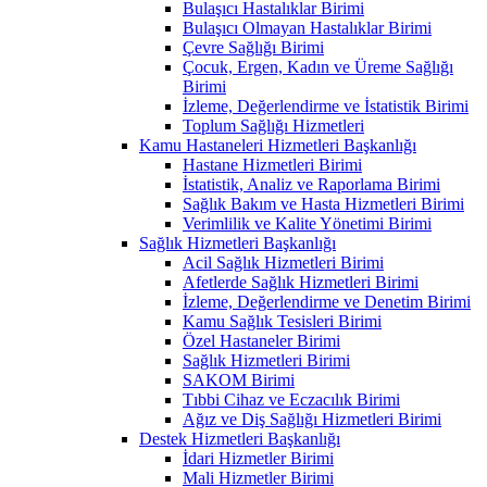
Bulaşıcı Hastalıklar Birimi
Bulaşıcı Olmayan Hastalıklar Birimi
Çevre Sağlığı Birimi
Çocuk, Ergen, Kadın ve Üreme Sağlığı
Birimi
İzleme, Değerlendirme ve İstatistik Birimi
Toplum Sağlığı Hizmetleri
Kamu Hastaneleri Hizmetleri Başkanlığı
Hastane Hizmetleri Birimi
İstatistik, Analiz ve Raporlama Birimi
Sağlık Bakım ve Hasta Hizmetleri Birimi
Verimlilik ve Kalite Yönetimi Birimi
Sağlık Hizmetleri Başkanlığı
Acil Sağlık Hizmetleri Birimi
Afetlerde Sağlık Hizmetleri Birimi
İzleme, Değerlendirme ve Denetim Birimi
Kamu Sağlık Tesisleri Birimi
Özel Hastaneler Birimi
Sağlık Hizmetleri Birimi
SAKOM Birimi
Tıbbi Cihaz ve Eczacılık Birimi
Ağız ve Diş Sağlığı Hizmetleri Birimi
Destek Hizmetleri Başkanlığı
İdari Hizmetler Birimi
Mali Hizmetler Birimi