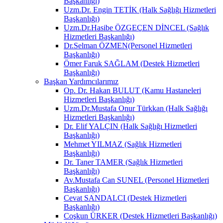
Başkanlığı)
Uzm.Dr. Engin TETİK (Halk Sağlığı Hizmetleri
Başkanlığı)
Uzm.Dr.Hasibe ÖZGEÇEN DİNCEL (Sağlık
Hizmetleri Başkanlığı)
Dr.Selman ÖZMEN(Personel Hizmetleri
Başkanlığı)
Ömer Faruk SAĞLAM (Destek Hizmetleri
Başkanlığı)
Başkan Yardımcılarımız
Op. Dr. Hakan BULUT (Kamu Hastaneleri
Hizmetleri Başkanlığı)
Uzm.Dr.Mustafa Onur Türkkan (Halk Sağlığı
Hizmetleri Başkanlığı)
Dr. Elif YALÇIN (Halk Sağlığı Hizmetleri
Başkanlığı)
Mehmet YILMAZ (Sağlık Hizmetleri
Başkanlığı)
Dr. Taner TAMER (Sağlık Hizmetleri
Başkanlığı)
Av.Mustafa Can SUNEL (Personel Hizmetleri
Başkanlığı)
Cevat SANDALCI (Destek Hizmetleri
Başkanlığı)
Coşkun ÜRKER (Destek Hizmetleri Başkanlığı)