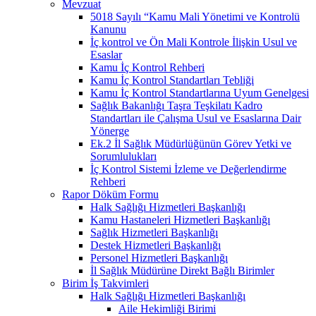
Mevzuat
5018 Sayılı “Kamu Mali Yönetimi ve Kontrolü
Kanunu
İç kontrol ve Ön Mali Kontrole İlişkin Usul ve
Esaslar
Kamu İç Kontrol Rehberi
Kamu İç Kontrol Standartları Tebliği
Kamu İç Kontrol Standartlarına Uyum Genelgesi
Sağlık Bakanlığı Taşra Teşkilatı Kadro
Standartları ile Çalışma Usul ve Esaslarına Dair
Yönerge
Ek.2 İl Sağlık Müdürlüğünün Görev Yetki ve
Sorumlulukları
İç Kontrol Sistemi İzleme ve Değerlendirme
Rehberi
Rapor Döküm Formu
Halk Sağlığı Hizmetleri Başkanlığı
Kamu Hastaneleri Hizmetleri Başkanlığı
Sağlık Hizmetleri Başkanlığı
Destek Hizmetleri Başkanlığı
Personel Hizmetleri Başkanlığı
İl Sağlık Müdürüne Direkt Bağlı Birimler
Birim İş Takvimleri
Halk Sağlığı Hizmetleri Başkanlığı
Aile Hekimliği Birimi