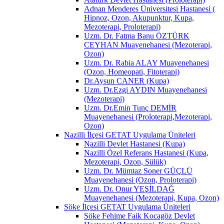
Adnan Menderes Üniversitesi Hastanesi (
Hipnoz, Ozon, Akupunktur, Kupa,
Mezoterapi, Proloterapi)
Uzm. Dr. Fatma Banu ÖZTÜRK
CEYHAN Muayenehanesi (Mezoterapi,
Ozon)
Uzm. Dr. Rabia ALAY Muayenehanesi
(Ozon, Homeopati, Fitoterapi)
Dr.Aysun CANER (Kupa)
Uzm. Dr.Ezgi AYDIN Muayenehanesi
(Mezoterapi)
Uzm. Dr.Emin Tunç DEMİR
Muayenehanesi (Proloterapi,Mezoterapi,
Ozon)
Nazilli İlçesi GETAT Uygulama Üniteleri
Nazilli Devlet Hastanesi (Kupa)
Nazilli Özel Referans Hastanesi (Kupa,
Mezoterapi, Ozon, Sülük)
Uzm. Dr. Mümtaz Soner GÜÇLÜ
Muayenehanesi (Ozon, Proloterapi)
Uzm. Dr. Onur YEŞİLDAĞ
Muayenehanesi (Mezoterapi, Kupa, Ozon)
Söke İlçesi GETAT Uygulama Üniteleri
Söke Fehime Faik Kocagöz Devlet