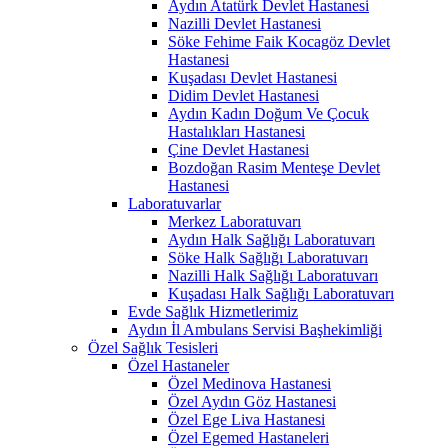
Aydın Atatürk Devlet Hastanesi
Nazilli Devlet Hastanesi
Söke Fehime Faik Kocagöz Devlet
Hastanesi
Kuşadası Devlet Hastanesi
Didim Devlet Hastanesi
Aydın Kadın Doğum Ve Çocuk
Hastalıkları Hastanesi
Çine Devlet Hastanesi
Bozdoğan Rasim Menteşe Devlet
Hastanesi
Laboratuvarlar
Merkez Laboratuvarı
Aydın Halk Sağlığı Laboratuvarı
Söke Halk Sağlığı Laboratuvarı
Nazilli Halk Sağlığı Laboratuvarı
Kuşadası Halk Sağlığı Laboratuvarı
Evde Sağlık Hizmetlerimiz
Aydın İl Ambulans Servisi Başhekimliği
Özel Sağlık Tesisleri
Özel Hastaneler
Özel Medinova Hastanesi
Özel Aydın Göz Hastanesi
Özel Ege Liva Hastanesi
Özel Egemed Hastaneleri