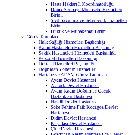
Hasta Hakları İl Koordinatörlüğü
Döner Sermaye Muhasebe Hizmetleri
Birimi
Sivil Savunma ve Seferberlik Hizmetleri
Birimi
Hukuk ve Muhakemat Birimi
Görev Tanımları
Halk Sağlığı Hizmetleri Başkanlığı
Kamu Hastaneleri Hizmetleri Başkanlığı
Sağlık Hastaneleri Hizmetleri Başkanlığı
Personel Hizmetleri Başkanlığı
Destek Hizmetleri Başkanlığı
Doğrudan Yönetim Hizmetleri
Hastane ve ADSM Görev Tanımları
Aydın Devlet Hastanesi
Atatürk Devlet Hastanesi
Aydın Kadın Doğum ve Çocuk
Hastalıkları Hastanesi
Nazilli Devlet Hastanesi
Söke Fehime Faik Kocagöz Devlet
Hastanesi
Didim Devlet Hastanesi
Kuşadası Devlet Hastanesi
Çine Devlet Hastanesi
Bozdoğan Rasim Menteşe İlçe Devlet