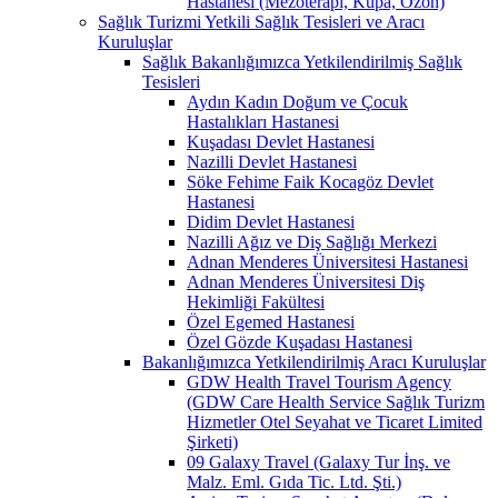
Hastanesi (Mezoterapi, Kupa, Ozon)
Sağlık Turizmi Yetkili Sağlık Tesisleri ve Aracı
Kuruluşlar
Sağlık Bakanlığımızca Yetkilendirilmiş Sağlık
Tesisleri
Aydın Kadın Doğum ve Çocuk
Hastalıkları Hastanesi
Kuşadası Devlet Hastanesi
Nazilli Devlet Hastanesi
Söke Fehime Faik Kocagöz Devlet
Hastanesi
Didim Devlet Hastanesi
Nazilli Ağız ve Diş Sağlığı Merkezi
Adnan Menderes Üniversitesi Hastanesi
Adnan Menderes Üniversitesi Diş
Hekimliği Fakültesi
Özel Egemed Hastanesi
Özel Gözde Kuşadası Hastanesi
Bakanlığımızca Yetkilendirilmiş Aracı Kuruluşlar
GDW Health Travel Tourism Agency
(GDW Care Health Service Sağlık Turizm
Hizmetler Otel Seyahat ve Ticaret Limited
Şirketi)
09 Galaxy Travel (Galaxy Tur İnş. ve
Malz. Eml. Gıda Tic. Ltd. Şti.)