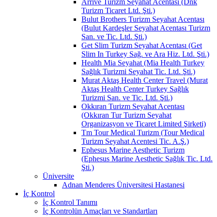
Arrive Turizm Seyahat Acentası (Dnk
Turizm Ticaret Ltd. Şti.)
Bulut Brothers Turizm Seyahat Acentası
(Bulut Kardeşler Seyahat Acentası Turizm
San. ve Tic. Ltd. Şti.)
Get Slim Turizm Seyahat Acentası (Get
Slim In Turkey Sağ. ve Ara Hiz. Ltd. Şti.)
Health Mia Seyahat (Mia Health Turkey
Sağlık Turizmi Seyahat Tic. Ltd. Şti.)
Murat Aktaş Health Center Travel (Murat
Aktaş Health Center Turkey Sağlık
Turizmi San. ve Tic. Ltd. Şti.)
Okkıran Turizm Seyahat Acentası
(Okkıran Tur Turizm Seyahat
Organizasyon ve Ticaret Limited Şirketi)
Tm Tour Medical Turizm (Tour Medical
Turizm Seyahat Acentesi Tic. A.Ş.)
Ephesus Marine Aesthetic Turizm
(Ephesus Marine Aesthetic Sağlık Tic. Ltd.
Şti.)
Üniversite
Adnan Menderes Üniversitesi Hastanesi
İç Kontrol
İç Kontrol Tanımı
İç Kontrolün Amaçları ve Standartları