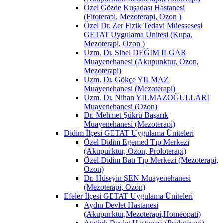
Özel Gözde Kuşadası Hastanesi
(Fitoterapi, Mezoterapi, Ozon )
Özel Dr. Zer Fizik Tedavi Müessesesi
GETAT Uygulama Ünitesi (Kupa,
Mezoterapi, Ozon )
Uzm. Dr. Sibel DEĞİM ILGAR
Muayenehanesi (Akupunktur, Ozon,
Mezoterapi)
Uzm. Dr. Gökçe YILMAZ
Muayenehanesi (Mezoterapi)
Uzm. Dr. Nihan YILMAZOĞULLARI
Muayenehanesi (Ozon)
Dr. Mehmet Şükrü Başarık
Muayenehanesi (Mezoterapi)
Didim İlçesi GETAT Uygulama Üniteleri
Özel Didim Egemed Tıp Merkezi
(Akupunktur, Ozon, Proloterapi)
Özel Didim Batı Tıp Merkezi (Mezoterapi,
Ozon)
Dr. Hüseyin ŞEN Muayenehanesi
(Mezoterapi, Ozon)
Efeler İlçesi GETAT Uygulama Üniteleri
Aydın Devlet Hastanesi
(Akupunktur,Mezoterapi,Homeopati)
Atatürk Devlet Hastanesi (Proloterapi)