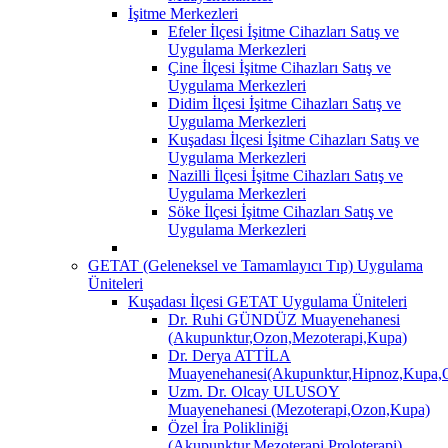
İşitme Merkezleri
Efeler İlçesi İşitme Cihazları Satış ve
Uygulama Merkezleri
Çine İlçesi İşitme Cihazları Satış ve
Uygulama Merkezleri
Didim İlçesi İşitme Cihazları Satış ve
Uygulama Merkezleri
Kuşadası İlçesi İşitme Cihazları Satış ve
Uygulama Merkezleri
Nazilli İlçesi İşitme Cihazları Satış ve
Uygulama Merkezleri
Söke İlçesi İşitme Cihazları Satış ve
Uygulama Merkezleri
GETAT (Geleneksel ve Tamamlayıcı Tıp) Uygulama
Üniteleri
Kuşadası İlçesi GETAT Uygulama Üniteleri
Dr. Ruhi GÜNDÜZ Muayenehanesi
(Akupunktur,Ozon,Mezoterapi,Kupa)
Dr. Derya ATTİLA
Muayenehanesi(Akupunktur,Hipnoz,Kupa,O
Uzm. Dr. Olcay ULUSOY
Muayenehanesi (Mezoterapi,Ozon,Kupa)
Özel İra Polikliniği
(Akupunktur,Mezoterapi,Proloterapi)