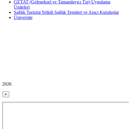
GETAT (Geleneksel ve Tamamlayıcı Tıp) Uygulama
Üniteleri
Sağlık Turizmi Yetkili Sağlık Tesisleri ve Aracı Kuruluşlar
Üniversite
2026
×