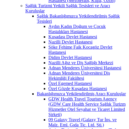
Hastanesi (Mezoterapi, Kupa, Ozon)
Sağlık Turizmi Yetkili Sağlık Tesisleri ve Aracı
Kuruluşlar
Sağlık Bakanlığımızca Yetkilendirilmiş Sağlık
Tesisleri
Aydın Kadın Doğum ve Çocuk
Hastalıkları Hastanesi
Kuşadası Devlet Hastanesi
Nazilli Devlet Hastanesi
Söke Fehime Faik Kocagöz Devlet
Hastanesi
Didim Devlet Hastanesi
Nazilli Ağız ve Diş Sağlığı Merkezi
Adnan Menderes Üniversitesi Hastanesi
Adnan Menderes Üniversitesi Diş
Hekimliği Fakültesi
Özel Egemed Hastanesi
Özel Gözde Kuşadası Hastanesi
Bakanlığımızca Yetkilendirilmiş Aracı Kuruluşlar
GDW Health Travel Tourism Agency
(GDW Care Health Service Sağlık Turizm
Hizmetler Otel Seyahat ve Ticaret Limited
Şirketi)
09 Galaxy Travel (Galaxy Tur İnş. ve
Malz. Eml. Gıda Tic. Ltd. Şti.)