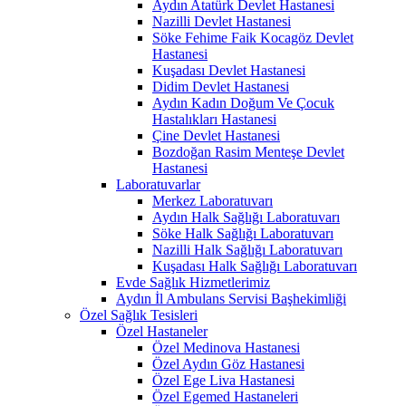
Aydın Atatürk Devlet Hastanesi
Nazilli Devlet Hastanesi
Söke Fehime Faik Kocagöz Devlet
Hastanesi
Kuşadası Devlet Hastanesi
Didim Devlet Hastanesi
Aydın Kadın Doğum Ve Çocuk
Hastalıkları Hastanesi
Çine Devlet Hastanesi
Bozdoğan Rasim Menteşe Devlet
Hastanesi
Laboratuvarlar
Merkez Laboratuvarı
Aydın Halk Sağlığı Laboratuvarı
Söke Halk Sağlığı Laboratuvarı
Nazilli Halk Sağlığı Laboratuvarı
Kuşadası Halk Sağlığı Laboratuvarı
Evde Sağlık Hizmetlerimiz
Aydın İl Ambulans Servisi Başhekimliği
Özel Sağlık Tesisleri
Özel Hastaneler
Özel Medinova Hastanesi
Özel Aydın Göz Hastanesi
Özel Ege Liva Hastanesi
Özel Egemed Hastaneleri