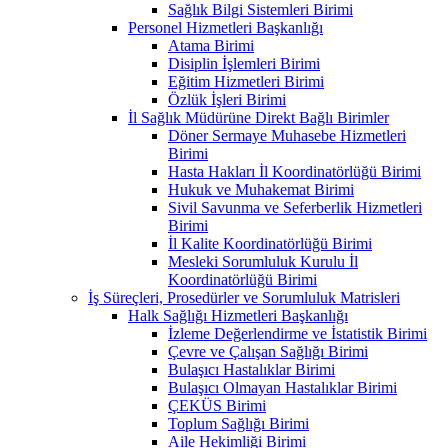
Sağlık Bilgi Sistemleri Birimi
Personel Hizmetleri Başkanlığı
Atama Birimi
Disiplin İşlemleri Birimi
Eğitim Hizmetleri Birimi
Özlük İşleri Birimi
İl Sağlık Müdürüne Direkt Bağlı Birimler
Döner Sermaye Muhasebe Hizmetleri
Birimi
Hasta Hakları İl Koordinatörlüğü Birimi
Hukuk ve Muhakemat Birimi
Sivil Savunma ve Seferberlik Hizmetleri
Birimi
İl Kalite Koordinatörlüğü Birimi
Mesleki Sorumluluk Kurulu İl
Koordinatörlüğü Birimi
İş Süreçleri, Prosedürler ve Sorumluluk Matrisleri
Halk Sağlığı Hizmetleri Başkanlığı
İzleme Değerlendirme ve İstatistik Birimi
Çevre ve Çalışan Sağlığı Birimi
Bulaşıcı Hastalıklar Birimi
Bulaşıcı Olmayan Hastalıklar Birimi
ÇEKÜS Birimi
Toplum Sağlığı Birimi
Aile Hekimliği Birimi