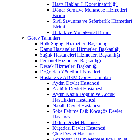
Hasta Hakları İl Koordinatörlüğü
Döner Sermaye Muhasebe Hizmetleri
Birimi
Sivil Savunma ve Seferberlik Hizmetleri
Birimi
Hukuk ve Muhakemat Birimi
Görev Tanımları
Halk Sağlığı Hizmetleri Başkanlığı
Kamu Hastaneleri Hizmetleri Başkanlığı
Sağlık Hastaneleri Hizmetleri Başkanlığı
Personel Hizmetleri Başkanlığı
Destek Hizmetleri Başkanlığı
Doğrudan Yönetim Hizmetleri
Hastane ve ADSM Görev Tanımları
Aydın Devlet Hastanesi
Atatürk Devlet Hastanesi
Aydın Kadın Doğum ve Çocuk
Hastalıkları Hastanesi
Nazilli Devlet Hastanesi
Söke Fehime Faik Kocagöz Devlet
Hastanesi
Didim Devlet Hastanesi
Kuşadası Devlet Hastanesi
Çine Devlet Hastanesi
Bozdoğan Rasim Menteşe İlçe Devlet