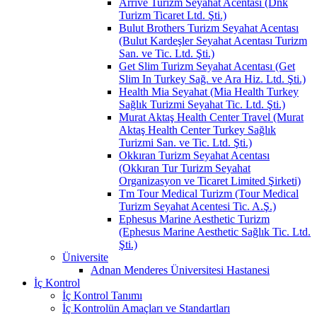
Arrive Turizm Seyahat Acentası (Dnk
Turizm Ticaret Ltd. Şti.)
Bulut Brothers Turizm Seyahat Acentası
(Bulut Kardeşler Seyahat Acentası Turizm
San. ve Tic. Ltd. Şti.)
Get Slim Turizm Seyahat Acentası (Get
Slim In Turkey Sağ. ve Ara Hiz. Ltd. Şti.)
Health Mia Seyahat (Mia Health Turkey
Sağlık Turizmi Seyahat Tic. Ltd. Şti.)
Murat Aktaş Health Center Travel (Murat
Aktaş Health Center Turkey Sağlık
Turizmi San. ve Tic. Ltd. Şti.)
Okkıran Turizm Seyahat Acentası
(Okkıran Tur Turizm Seyahat
Organizasyon ve Ticaret Limited Şirketi)
Tm Tour Medical Turizm (Tour Medical
Turizm Seyahat Acentesi Tic. A.Ş.)
Ephesus Marine Aesthetic Turizm
(Ephesus Marine Aesthetic Sağlık Tic. Ltd.
Şti.)
Üniversite
Adnan Menderes Üniversitesi Hastanesi
İç Kontrol
İç Kontrol Tanımı
İç Kontrolün Amaçları ve Standartları