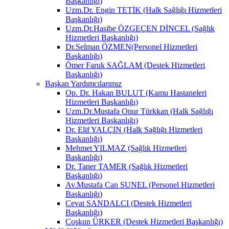
Başkanlığı)
Uzm.Dr. Engin TETİK (Halk Sağlığı Hizmetleri
Başkanlığı)
Uzm.Dr.Hasibe ÖZGEÇEN DİNCEL (Sağlık
Hizmetleri Başkanlığı)
Dr.Selman ÖZMEN(Personel Hizmetleri
Başkanlığı)
Ömer Faruk SAĞLAM (Destek Hizmetleri
Başkanlığı)
Başkan Yardımcılarımız
Op. Dr. Hakan BULUT (Kamu Hastaneleri
Hizmetleri Başkanlığı)
Uzm.Dr.Mustafa Onur Türkkan (Halk Sağlığı
Hizmetleri Başkanlığı)
Dr. Elif YALÇIN (Halk Sağlığı Hizmetleri
Başkanlığı)
Mehmet YILMAZ (Sağlık Hizmetleri
Başkanlığı)
Dr. Taner TAMER (Sağlık Hizmetleri
Başkanlığı)
Av.Mustafa Can SUNEL (Personel Hizmetleri
Başkanlığı)
Cevat SANDALCI (Destek Hizmetleri
Başkanlığı)
Coşkun ÜRKER (Destek Hizmetleri Başkanlığı)