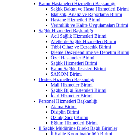
Kamu Hastaneleri Hizmetleri Başkanlığı
Sağlık Bakım ve Hasta Hizmetleri Birimi
İstatistik, Analiz ve Raporlama Birimi
Hastane Hizmetleri Birimi
Verimlilik ve Kalite Uygulamaları Birimi
Sağlık Hizmetleri Başkanlığı
Acil Sağlık Hizmetleri Birimi
Afetlerde Sağlık Hizmetleri Birimi
Tıbbi Cihaz ve Eczacılık Birimi
İzleme Değerlendirme ve Denetim Birimi
Özel Hastaneler Birimi
Sağlık Hizmetleri Birimi
Kamu Sağlık Tesisleri Birimi
SAKOM Birimi
Destek Hizmetleri Başkanlığı
Mali Hizmetler Birimi
Sağlık Bilgi Sistemleri Birimi
İdari Hizmetler Birimi
Personel Hizmetleri Başkanlığı
Atama Birimi
Disiplin Birimi
Özlük( Sicil) Birimi
Eğitim Hizmetleri Birimi
İl Sağlık Müdürüne Direkt Bağlı Birimler
İl Kalite Koordinatörlüğü Birimi