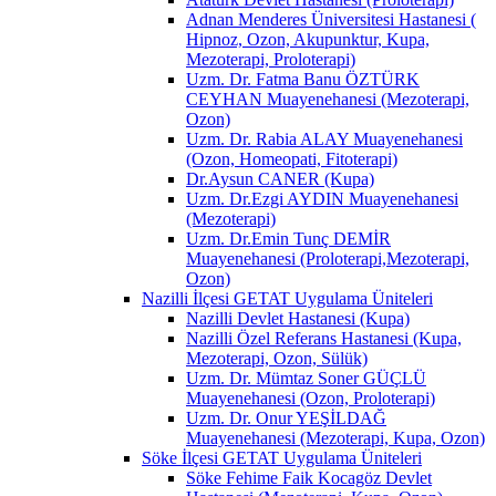
Adnan Menderes Üniversitesi Hastanesi (
Hipnoz, Ozon, Akupunktur, Kupa,
Mezoterapi, Proloterapi)
Uzm. Dr. Fatma Banu ÖZTÜRK
CEYHAN Muayenehanesi (Mezoterapi,
Ozon)
Uzm. Dr. Rabia ALAY Muayenehanesi
(Ozon, Homeopati, Fitoterapi)
Dr.Aysun CANER (Kupa)
Uzm. Dr.Ezgi AYDIN Muayenehanesi
(Mezoterapi)
Uzm. Dr.Emin Tunç DEMİR
Muayenehanesi (Proloterapi,Mezoterapi,
Ozon)
Nazilli İlçesi GETAT Uygulama Üniteleri
Nazilli Devlet Hastanesi (Kupa)
Nazilli Özel Referans Hastanesi (Kupa,
Mezoterapi, Ozon, Sülük)
Uzm. Dr. Mümtaz Soner GÜÇLÜ
Muayenehanesi (Ozon, Proloterapi)
Uzm. Dr. Onur YEŞİLDAĞ
Muayenehanesi (Mezoterapi, Kupa, Ozon)
Söke İlçesi GETAT Uygulama Üniteleri
Söke Fehime Faik Kocagöz Devlet