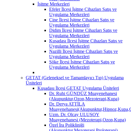
İşitme Merkezleri
Efeler İlçesi İşitme Cihazları Satış ve
Uygulama Merkezleri
Çine İlçesi İşitme Cihazları Satış ve
Uygulama Merkezleri
Didim İlçesi İşitme Cihazları Satış ve
Uygulama Merkezleri
Kuşadası İlçesi İşitme Cihazları Satış ve
Uygulama Merkezleri
Nazilli İlçesi İşitme Cihazları Satış ve
Uygulama Merkezleri
Söke İlçesi İşitme Cihazları Satış ve
Uygulama Merkezleri
GETAT (Geleneksel ve Tamamlayıcı Tıp) Uygulama
Üniteleri
Kuşadası İlçesi GETAT Uygulama Üniteleri
Dr. Ruhi GÜNDÜZ Muayenehanesi
(Akupunktur,Ozon,Mezoterapi,Kupa)
Dr. Derya ATTİLA
Muayenehanesi(Akupunktur,Hipnoz,Kupa,O
Uzm. Dr. Olcay ULUSOY
Muayenehanesi (Mezoterapi,Ozon,Kupa)
Özel İra Polikliniği
(Akupunktur,Mezoterapi,Proloterapi)