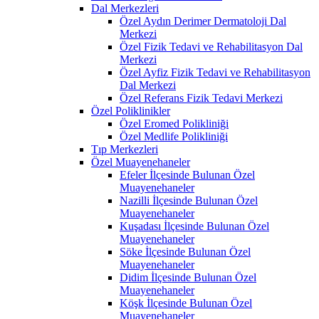
Dal Merkezleri
Özel Aydın Derimer Dermatoloji Dal
Merkezi
Özel Fizik Tedavi ve Rehabilitasyon Dal
Merkezi
Özel Ayfiz Fizik Tedavi ve Rehabilitasyon
Dal Merkezi
Özel Referans Fizik Tedavi Merkezi
Özel Poliklinikler
Özel Eromed Polikliniği
Özel Medlife Polikliniği
Tıp Merkezleri
Özel Muayenehaneler
Efeler İlçesinde Bulunan Özel
Muayenehaneler
Nazilli İlçesinde Bulunan Özel
Muayenehaneler
Kuşadası İlçesinde Bulunan Özel
Muayenehaneler
Söke İlçesinde Bulunan Özel
Muayenehaneler
Didim İlçesinde Bulunan Özel
Muayenehaneler
Köşk İlçesinde Bulunan Özel
Muayenehaneler