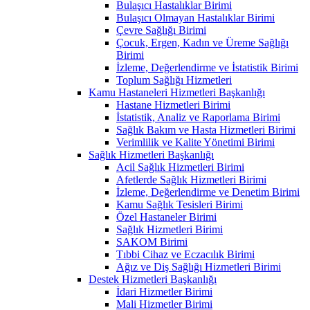
Bulaşıcı Hastalıklar Birimi
Bulaşıcı Olmayan Hastalıklar Birimi
Çevre Sağlığı Birimi
Çocuk, Ergen, Kadın ve Üreme Sağlığı
Birimi
İzleme, Değerlendirme ve İstatistik Birimi
Toplum Sağlığı Hizmetleri
Kamu Hastaneleri Hizmetleri Başkanlığı
Hastane Hizmetleri Birimi
İstatistik, Analiz ve Raporlama Birimi
Sağlık Bakım ve Hasta Hizmetleri Birimi
Verimlilik ve Kalite Yönetimi Birimi
Sağlık Hizmetleri Başkanlığı
Acil Sağlık Hizmetleri Birimi
Afetlerde Sağlık Hizmetleri Birimi
İzleme, Değerlendirme ve Denetim Birimi
Kamu Sağlık Tesisleri Birimi
Özel Hastaneler Birimi
Sağlık Hizmetleri Birimi
SAKOM Birimi
Tıbbi Cihaz ve Eczacılık Birimi
Ağız ve Diş Sağlığı Hizmetleri Birimi
Destek Hizmetleri Başkanlığı
İdari Hizmetler Birimi
Mali Hizmetler Birimi