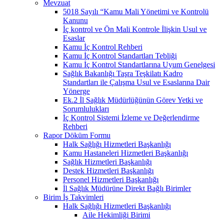
Mevzuat
5018 Sayılı “Kamu Mali Yönetimi ve Kontrolü
Kanunu
İç kontrol ve Ön Mali Kontrole İlişkin Usul ve
Esaslar
Kamu İç Kontrol Rehberi
Kamu İç Kontrol Standartları Tebliği
Kamu İç Kontrol Standartlarına Uyum Genelgesi
Sağlık Bakanlığı Taşra Teşkilatı Kadro
Standartları ile Çalışma Usul ve Esaslarına Dair
Yönerge
Ek.2 İl Sağlık Müdürlüğünün Görev Yetki ve
Sorumlulukları
İç Kontrol Sistemi İzleme ve Değerlendirme
Rehberi
Rapor Döküm Formu
Halk Sağlığı Hizmetleri Başkanlığı
Kamu Hastaneleri Hizmetleri Başkanlığı
Sağlık Hizmetleri Başkanlığı
Destek Hizmetleri Başkanlığı
Personel Hizmetleri Başkanlığı
İl Sağlık Müdürüne Direkt Bağlı Birimler
Birim İş Takvimleri
Halk Sağlığı Hizmetleri Başkanlığı
Aile Hekimliği Birimi