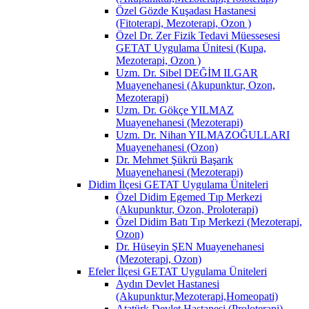
Özel Gözde Kuşadası Hastanesi
(Fitoterapi, Mezoterapi, Ozon )
Özel Dr. Zer Fizik Tedavi Müessesesi
GETAT Uygulama Ünitesi (Kupa,
Mezoterapi, Ozon )
Uzm. Dr. Sibel DEĞİM ILGAR
Muayenehanesi (Akupunktur, Ozon,
Mezoterapi)
Uzm. Dr. Gökçe YILMAZ
Muayenehanesi (Mezoterapi)
Uzm. Dr. Nihan YILMAZOĞULLARI
Muayenehanesi (Ozon)
Dr. Mehmet Şükrü Başarık
Muayenehanesi (Mezoterapi)
Didim İlçesi GETAT Uygulama Üniteleri
Özel Didim Egemed Tıp Merkezi
(Akupunktur, Ozon, Proloterapi)
Özel Didim Batı Tıp Merkezi (Mezoterapi,
Ozon)
Dr. Hüseyin ŞEN Muayenehanesi
(Mezoterapi, Ozon)
Efeler İlçesi GETAT Uygulama Üniteleri
Aydın Devlet Hastanesi
(Akupunktur,Mezoterapi,Homeopati)
Atatürk Devlet Hastanesi (Proloterapi)