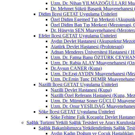
Uzm. Dr. Nihan YILMAZOĞULLARI Muay
Dr. Mehmet Şükrü Başarık Muayenehanesi 
Didim İlçesi GETAT Uygulama Üniteleri
Özel Didim Egemed Tıp Merkezi (Akupunktu
Özel Didim Batı Tıp Merkezi (Mezoterapi, 
Dr. Hüseyin ŞEN Muayenehanesi (Mezotera
Efeler İlçesi GETAT Uygulama Üniteleri
Aydın Devlet Hastanesi (Akupunktur,Mezot
Atatürk Devlet Hastanesi (Proloterapi)
Adnan Menderes Üniversitesi Hastanesi ( H
Uzm. Dr. Fatma Banu ÖZTÜRK CEYHAN M
Uzm. Dr. Rabia ALAY Muayenehanesi (Ozon
Dr.Aysun CANER (Kupa)
Uzm. Dr.Ezgi AYDIN Muayenehanesi (Mezo
Uzm. Dr.Emin Tunç DEMİR Muayenehanesi 
Nazilli İlçesi GETAT Uygulama Üniteleri
Nazilli Devlet Hastanesi (Kupa)
Nazilli Özel Referans Hastanesi (Kupa, Mez
Uzm. Dr. Mümtaz Soner GÜÇLÜ Muayenehan
Uzm. Dr. Onur YEŞİLDAĞ Muayenehanesi 
Söke İlçesi GETAT Uygulama Üniteleri
Söke Fehime Faik Kocagöz Devlet Hastanes
Sağlık Turizmi Yetkili Sağlık Tesisleri ve Aracı Kuruluşla
Sağlık Bakanlığımızca Yetkilendirilmiş Sağlık Tesis
Aydın Kadın Doğum ve Çocuk Hastalıkları 