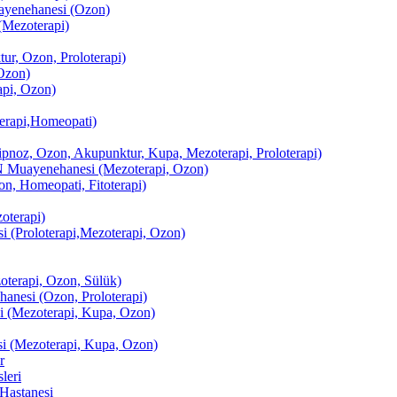
enehanesi (Ozon)
(Mezoterapi)
r, Ozon, Proloterapi)
Ozon)
pi, Ozon)
erapi,Homeopati)
ipnoz, Ozon, Akupunktur, Kupa, Mezoterapi, Proloterapi)
uayenehanesi (Mezoterapi, Ozon)
, Homeopati, Fitoterapi)
terapi)
(Proloterapi,Mezoterapi, Ozon)
oterapi, Ozon, Sülük)
esi (Ozon, Proloterapi)
(Mezoterapi, Kupa, Ozon)
i (Mezoterapi, Kupa, Ozon)
r
leri
Hastanesi