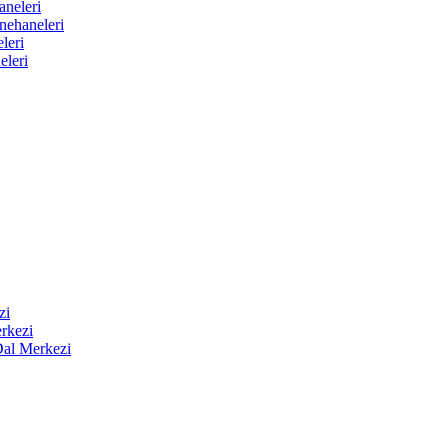
aneleri
nehaneleri
leri
eleri
zi
rkezi
Dal Merkezi