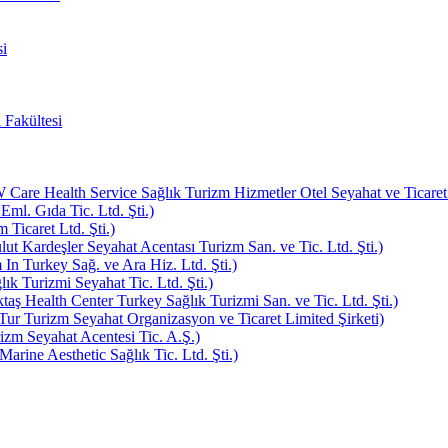
i
 Fakültesi
e Health Service Sağlık Turizm Hizmetler Otel Seyahat ve Ticaret L
Eml. Gıda Tic. Ltd. Şti.)
Ticaret Ltd. Şti.)
ut Kardeşler Seyahat Acentası Turizm San. ve Tic. Ltd. Şti.)
In Turkey Sağ. ve Ara Hiz. Ltd. Şti.)
k Turizmi Seyahat Tic. Ltd. Şti.)
aş Health Center Turkey Sağlık Turizmi San. ve Tic. Ltd. Şti.)
ur Turizm Seyahat Organizasyon ve Ticaret Limited Şirketi)
zm Seyahat Acentesi Tic. A.Ş.)
rine Aesthetic Sağlık Tic. Ltd. Şti.)