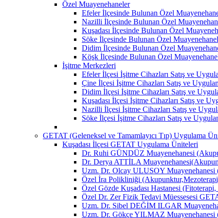
Özel Muayenehaneler
Efeler İlçesinde Bulunan Özel Muayenehane
Nazilli İlçesinde Bulunan Özel Muayenehan
Kuşadası İlçesinde Bulunan Özel Muayeneh
Söke İlçesinde Bulunan Özel Muayenehanel
Didim İlçesinde Bulunan Özel Muayenehane
Köşk İlçesinde Bulunan Özel Muayenehane
İşitme Merkezleri
Efeler İlçesi İşitme Cihazları Satış ve Uygu
Çine İlçesi İşitme Cihazları Satış ve Uygul
Didim İlçesi İşitme Cihazları Satış ve Uygu
Kuşadası İlçesi İşitme Cihazları Satış ve U
Nazilli İlçesi İşitme Cihazları Satış ve Uyg
Söke İlçesi İşitme Cihazları Satış ve Uygul
GETAT (Geleneksel ve Tamamlayıcı Tıp) Uygulama Ünit
Kuşadası İlçesi GETAT Uygulama Üniteleri
Dr. Ruhi GÜNDÜZ Muayenehanesi (Akupun
Dr. Derya ATTİLA Muayenehanesi(Akupunk
Uzm. Dr. Olcay ULUSOY Muayenehanesi (
Özel İra Polikliniği (Akupunktur,Mezoterapi
Özel Gözde Kuşadası Hastanesi (Fitoterapi,
Özel Dr. Zer Fizik Tedavi Müessesesi GET
Uzm. Dr. Sibel DEĞİM ILGAR Muayenehane
Uzm. Dr. Gökçe YILMAZ Muayenehanesi (