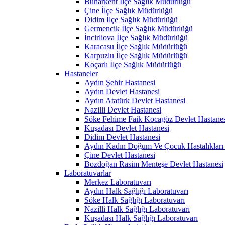
Buharkent İlçe Sağlık Müdürlüğü
Çine İlçe Sağlık Müdürlüğü
Didim İlçe Sağlık Müdürlüğü
Germencik İlçe Sağlık Müdürlüğü
İncirliova İlçe Sağlık Müdürlüğü
Karacasu İlçe Sağlık Müdürlüğü
Karpuzlu İlçe Sağlık Müdürlüğü
Koçarlı İlçe Sağlık Müdürlüğü
Hastaneler
Aydın Şehir Hastanesi
Aydın Devlet Hastanesi
Aydın Atatürk Devlet Hastanesi
Nazilli Devlet Hastanesi
Söke Fehime Faik Kocagöz Devlet Hastanes
Kuşadası Devlet Hastanesi
Didim Devlet Hastanesi
Aydın Kadın Doğum Ve Çocuk Hastalıkları 
Çine Devlet Hastanesi
Bozdoğan Rasim Menteşe Devlet Hastanesi
Laboratuvarlar
Merkez Laboratuvarı
Aydın Halk Sağlığı Laboratuvarı
Söke Halk Sağlığı Laboratuvarı
Nazilli Halk Sağlığı Laboratuvarı
Kuşadası Halk Sağlığı Laboratuvarı