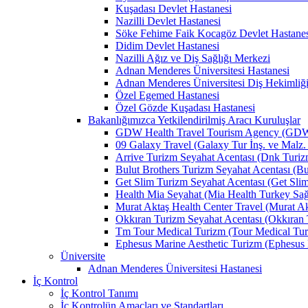
Kuşadası Devlet Hastanesi
Nazilli Devlet Hastanesi
Söke Fehime Faik Kocagöz Devlet Hastanes
Didim Devlet Hastanesi
Nazilli Ağız ve Diş Sağlığı Merkezi
Adnan Menderes Üniversitesi Hastanesi
Adnan Menderes Üniversitesi Diş Hekimliği
Özel Egemed Hastanesi
Özel Gözde Kuşadası Hastanesi
Bakanlığımızca Yetkilendirilmiş Aracı Kuruluşlar
GDW Health Travel Tourism Agency (GDW Car
09 Galaxy Travel (Galaxy Tur İnş. ve Malz. 
Arrive Turizm Seyahat Acentası (Dnk Turizm 
Bulut Brothers Turizm Seyahat Acentası (Bul
Get Slim Turizm Seyahat Acentası (Get Slim 
Health Mia Seyahat (Mia Health Turkey Sağlı
Murat Aktaş Health Center Travel (Murat Akt
Okkıran Turizm Seyahat Acentası (Okkıran T
Tm Tour Medical Turizm (Tour Medical Turi
Ephesus Marine Aesthetic Turizm (Ephesus Ma
Üniversite
Adnan Menderes Üniversitesi Hastanesi
İç Kontrol
İç Kontrol Tanımı
İç Kontrolün Amaçları ve Standartları