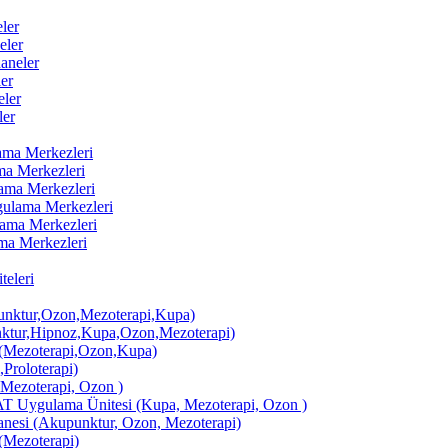
ler
eler
aneler
er
ler
ler
lama Merkezleri
ama Merkezleri
lama Merkezleri
ygulama Merkezleri
ulama Merkezleri
ama Merkezleri
eleri
ktur,Ozon,Mezoterapi,Kupa)
tur,Hipnoz,Kupa,Ozon,Mezoterapi)
Mezoterapi,Ozon,Kupa)
,Proloterapi)
 Mezoterapi, Ozon )
AT Uygulama Ünitesi (Kupa, Mezoterapi, Ozon )
si (Akupunktur, Ozon, Mezoterapi)
Mezoterapi)