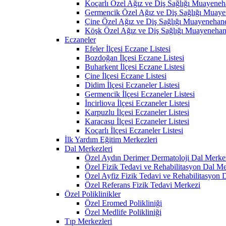
Koçarlı Özel Ağız ve Diş Sağlığı Muayeneh
Germencik Özel Ağız ve Diş Sağlığı Muaye
Çine Özel Ağız ve Diş Sağlığı Muayenehane
Köşk Özel Ağız ve Diş Sağlığı Muayenehan
Eczaneler
Efeler İlçesi Eczane Listesi
Bozdoğan İlçesi Eczane Listesi
Buharkent İlçesi Eczane Listesi
Çine İlçesi Eczane Listesi
Didim İlçesi Eczaneler Listesi
Germencik İlçesi Eczaneler Listesi
İncirliova İlçesi Eczaneler Listesi
Karpuzlu İlçesi Eczaneler Listesi
Karacasu İlçesi Eczaneler Listesi
Koçarlı İlçesi Eczaneler Listesi
İlk Yardım Eğitim Merkezleri
Dal Merkezleri
Özel Aydın Derimer Dermatoloji Dal Merke
Özel Fizik Tedavi ve Rehabilitasyon Dal Me
Özel Ayfiz Fizik Tedavi ve Rehabilitasyon 
Özel Referans Fizik Tedavi Merkezi
Özel Poliklinikler
Özel Eromed Polikliniği
Özel Medlife Polikliniği
Tıp Merkezleri