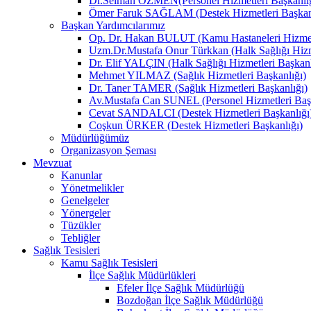
Dr.Selman ÖZMEN(Personel Hizmetleri Başkanlığ
Ömer Faruk SAĞLAM (Destek Hizmetleri Başkanl
Başkan Yardımcılarımız
Op. Dr. Hakan BULUT (Kamu Hastaneleri Hizmetl
Uzm.Dr.Mustafa Onur Türkkan (Halk Sağlığı Hizme
Dr. Elif YALÇIN (Halk Sağlığı Hizmetleri Başkanl
Mehmet YILMAZ (Sağlık Hizmetleri Başkanlığı)
Dr. Taner TAMER (Sağlık Hizmetleri Başkanlığı)
Av.Mustafa Can SUNEL (Personel Hizmetleri Başk
Cevat SANDALCI (Destek Hizmetleri Başkanlığı
Coşkun ÜRKER (Destek Hizmetleri Başkanlığı)
Müdürlüğümüz
Organizasyon Şeması
Mevzuat
Kanunlar
Yönetmelikler
Genelgeler
Yönergeler
Tüzükler
Tebliğler
Sağlık Tesisleri
Kamu Sağlık Tesisleri
İlçe Sağlık Müdürlükleri
Efeler İlçe Sağlık Müdürlüğü
Bozdoğan İlçe Sağlık Müdürlüğü