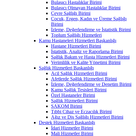
Bulaşıcı Hastalıklar Birimi
Bulaşıcı Olmayan Hastalıklar Birimi
Çevre Sağlığı Birimi
Çocuk, Ergen, Kadın ve Üreme Sağlığı
Birimi
İzleme, Değerlendirme ve İstatistik Birimi
Toplum Sağlığı Hizmetleri
Kamu Hastaneleri Hizmetleri Başkanlığı
Hastane Hizmetleri Birimi
İstatistik, Analiz ve Raporlama Birimi
Sağlık Bakım ve Hasta Hizmetleri Birimi
Verimlilik ve Kalite Yönetimi Birimi
Sağlık Hizmetleri Başkanlığı
Acil Sağlık Hizmetleri Birimi
Afetlerde Sağlık Hizmetleri Birimi
İzleme, Değerlendirme ve Denetim Birimi
Kamu Sağlık Tesisleri Birimi
Özel Hastaneler Birimi
Sağlık Hizmetleri Birimi
SAKOM Birimi
Tıbbi Cihaz ve Eczacılık Birimi
Ağız ve Diş Sağlığı Hizmetleri Birimi
Destek Hizmetleri Başkanlığı
İdari Hizmetler Birimi
Mali Hizmetler Birimi