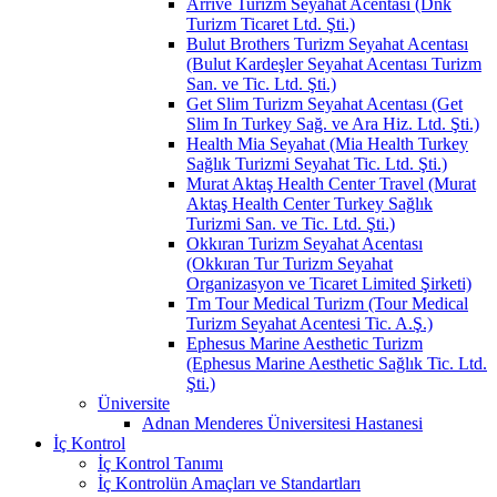
Arrive Turizm Seyahat Acentası (Dnk
Turizm Ticaret Ltd. Şti.)
Bulut Brothers Turizm Seyahat Acentası
(Bulut Kardeşler Seyahat Acentası Turizm
San. ve Tic. Ltd. Şti.)
Get Slim Turizm Seyahat Acentası (Get
Slim In Turkey Sağ. ve Ara Hiz. Ltd. Şti.)
Health Mia Seyahat (Mia Health Turkey
Sağlık Turizmi Seyahat Tic. Ltd. Şti.)
Murat Aktaş Health Center Travel (Murat
Aktaş Health Center Turkey Sağlık
Turizmi San. ve Tic. Ltd. Şti.)
Okkıran Turizm Seyahat Acentası
(Okkıran Tur Turizm Seyahat
Organizasyon ve Ticaret Limited Şirketi)
Tm Tour Medical Turizm (Tour Medical
Turizm Seyahat Acentesi Tic. A.Ş.)
Ephesus Marine Aesthetic Turizm
(Ephesus Marine Aesthetic Sağlık Tic. Ltd.
Şti.)
Üniversite
Adnan Menderes Üniversitesi Hastanesi
İç Kontrol
İç Kontrol Tanımı
İç Kontrolün Amaçları ve Standartları