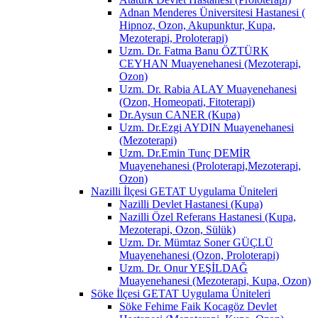
Adnan Menderes Üniversitesi Hastanesi (
Hipnoz, Ozon, Akupunktur, Kupa,
Mezoterapi, Proloterapi)
Uzm. Dr. Fatma Banu ÖZTÜRK
CEYHAN Muayenehanesi (Mezoterapi,
Ozon)
Uzm. Dr. Rabia ALAY Muayenehanesi
(Ozon, Homeopati, Fitoterapi)
Dr.Aysun CANER (Kupa)
Uzm. Dr.Ezgi AYDIN Muayenehanesi
(Mezoterapi)
Uzm. Dr.Emin Tunç DEMİR
Muayenehanesi (Proloterapi,Mezoterapi,
Ozon)
Nazilli İlçesi GETAT Uygulama Üniteleri
Nazilli Devlet Hastanesi (Kupa)
Nazilli Özel Referans Hastanesi (Kupa,
Mezoterapi, Ozon, Sülük)
Uzm. Dr. Mümtaz Soner GÜÇLÜ
Muayenehanesi (Ozon, Proloterapi)
Uzm. Dr. Onur YEŞİLDAĞ
Muayenehanesi (Mezoterapi, Kupa, Ozon)
Söke İlçesi GETAT Uygulama Üniteleri
Söke Fehime Faik Kocagöz Devlet