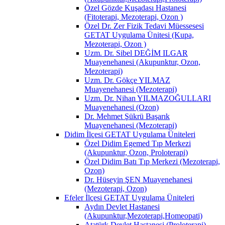
Özel Gözde Kuşadası Hastanesi
(Fitoterapi, Mezoterapi, Ozon )
Özel Dr. Zer Fizik Tedavi Müessesesi
GETAT Uygulama Ünitesi (Kupa,
Mezoterapi, Ozon )
Uzm. Dr. Sibel DEĞİM ILGAR
Muayenehanesi (Akupunktur, Ozon,
Mezoterapi)
Uzm. Dr. Gökçe YILMAZ
Muayenehanesi (Mezoterapi)
Uzm. Dr. Nihan YILMAZOĞULLARI
Muayenehanesi (Ozon)
Dr. Mehmet Şükrü Başarık
Muayenehanesi (Mezoterapi)
Didim İlçesi GETAT Uygulama Üniteleri
Özel Didim Egemed Tıp Merkezi
(Akupunktur, Ozon, Proloterapi)
Özel Didim Batı Tıp Merkezi (Mezoterapi,
Ozon)
Dr. Hüseyin ŞEN Muayenehanesi
(Mezoterapi, Ozon)
Efeler İlçesi GETAT Uygulama Üniteleri
Aydın Devlet Hastanesi
(Akupunktur,Mezoterapi,Homeopati)
Atatürk Devlet Hastanesi (Proloterapi)