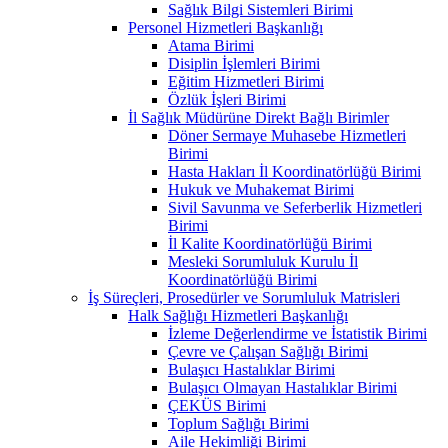
Sağlık Bilgi Sistemleri Birimi
Personel Hizmetleri Başkanlığı
Atama Birimi
Disiplin İşlemleri Birimi
Eğitim Hizmetleri Birimi
Özlük İşleri Birimi
İl Sağlık Müdürüne Direkt Bağlı Birimler
Döner Sermaye Muhasebe Hizmetleri
Birimi
Hasta Hakları İl Koordinatörlüğü Birimi
Hukuk ve Muhakemat Birimi
Sivil Savunma ve Seferberlik Hizmetleri
Birimi
İl Kalite Koordinatörlüğü Birimi
Mesleki Sorumluluk Kurulu İl
Koordinatörlüğü Birimi
İş Süreçleri, Prosedürler ve Sorumluluk Matrisleri
Halk Sağlığı Hizmetleri Başkanlığı
İzleme Değerlendirme ve İstatistik Birimi
Çevre ve Çalışan Sağlığı Birimi
Bulaşıcı Hastalıklar Birimi
Bulaşıcı Olmayan Hastalıklar Birimi
ÇEKÜS Birimi
Toplum Sağlığı Birimi
Aile Hekimliği Birimi