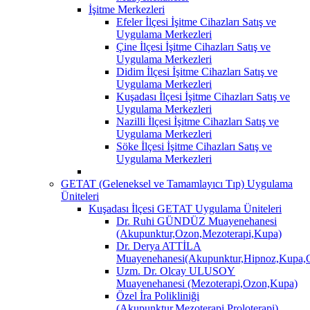
İşitme Merkezleri
Efeler İlçesi İşitme Cihazları Satış ve
Uygulama Merkezleri
Çine İlçesi İşitme Cihazları Satış ve
Uygulama Merkezleri
Didim İlçesi İşitme Cihazları Satış ve
Uygulama Merkezleri
Kuşadası İlçesi İşitme Cihazları Satış ve
Uygulama Merkezleri
Nazilli İlçesi İşitme Cihazları Satış ve
Uygulama Merkezleri
Söke İlçesi İşitme Cihazları Satış ve
Uygulama Merkezleri
GETAT (Geleneksel ve Tamamlayıcı Tıp) Uygulama
Üniteleri
Kuşadası İlçesi GETAT Uygulama Üniteleri
Dr. Ruhi GÜNDÜZ Muayenehanesi
(Akupunktur,Ozon,Mezoterapi,Kupa)
Dr. Derya ATTİLA
Muayenehanesi(Akupunktur,Hipnoz,Kupa,O
Uzm. Dr. Olcay ULUSOY
Muayenehanesi (Mezoterapi,Ozon,Kupa)
Özel İra Polikliniği
(Akupunktur,Mezoterapi,Proloterapi)