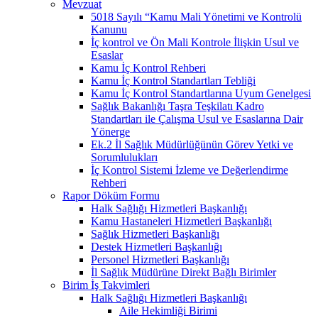
Mevzuat
5018 Sayılı “Kamu Mali Yönetimi ve Kontrolü
Kanunu
İç kontrol ve Ön Mali Kontrole İlişkin Usul ve
Esaslar
Kamu İç Kontrol Rehberi
Kamu İç Kontrol Standartları Tebliği
Kamu İç Kontrol Standartlarına Uyum Genelgesi
Sağlık Bakanlığı Taşra Teşkilatı Kadro
Standartları ile Çalışma Usul ve Esaslarına Dair
Yönerge
Ek.2 İl Sağlık Müdürlüğünün Görev Yetki ve
Sorumlulukları
İç Kontrol Sistemi İzleme ve Değerlendirme
Rehberi
Rapor Döküm Formu
Halk Sağlığı Hizmetleri Başkanlığı
Kamu Hastaneleri Hizmetleri Başkanlığı
Sağlık Hizmetleri Başkanlığı
Destek Hizmetleri Başkanlığı
Personel Hizmetleri Başkanlığı
İl Sağlık Müdürüne Direkt Bağlı Birimler
Birim İş Takvimleri
Halk Sağlığı Hizmetleri Başkanlığı
Aile Hekimliği Birimi