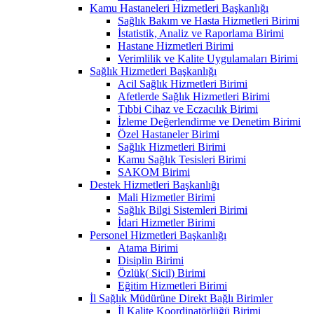
Kamu Hastaneleri Hizmetleri Başkanlığı
Sağlık Bakım ve Hasta Hizmetleri Birimi
İstatistik, Analiz ve Raporlama Birimi
Hastane Hizmetleri Birimi
Verimlilik ve Kalite Uygulamaları Birimi
Sağlık Hizmetleri Başkanlığı
Acil Sağlık Hizmetleri Birimi
Afetlerde Sağlık Hizmetleri Birimi
Tıbbi Cihaz ve Eczacılık Birimi
İzleme Değerlendirme ve Denetim Birimi
Özel Hastaneler Birimi
Sağlık Hizmetleri Birimi
Kamu Sağlık Tesisleri Birimi
SAKOM Birimi
Destek Hizmetleri Başkanlığı
Mali Hizmetler Birimi
Sağlık Bilgi Sistemleri Birimi
İdari Hizmetler Birimi
Personel Hizmetleri Başkanlığı
Atama Birimi
Disiplin Birimi
Özlük( Sicil) Birimi
Eğitim Hizmetleri Birimi
İl Sağlık Müdürüne Direkt Bağlı Birimler
İl Kalite Koordinatörlüğü Birimi