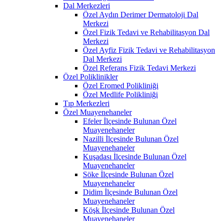
Dal Merkezleri
Özel Aydın Derimer Dermatoloji Dal
Merkezi
Özel Fizik Tedavi ve Rehabilitasyon Dal
Merkezi
Özel Ayfiz Fizik Tedavi ve Rehabilitasyon
Dal Merkezi
Özel Referans Fizik Tedavi Merkezi
Özel Poliklinikler
Özel Eromed Polikliniği
Özel Medlife Polikliniği
Tıp Merkezleri
Özel Muayenehaneler
Efeler İlçesinde Bulunan Özel
Muayenehaneler
Nazilli İlçesinde Bulunan Özel
Muayenehaneler
Kuşadası İlçesinde Bulunan Özel
Muayenehaneler
Söke İlçesinde Bulunan Özel
Muayenehaneler
Didim İlçesinde Bulunan Özel
Muayenehaneler
Köşk İlçesinde Bulunan Özel
Muayenehaneler