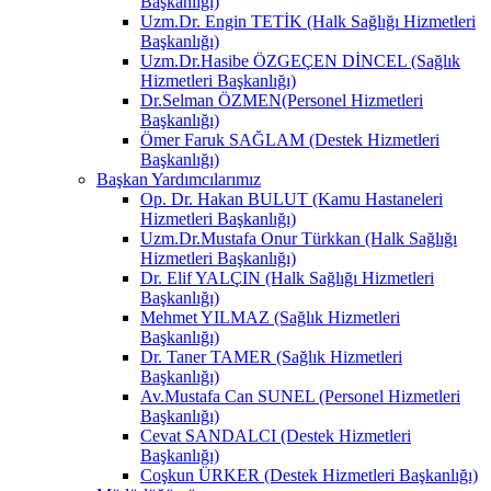
Başkanlığı)
Uzm.Dr. Engin TETİK (Halk Sağlığı Hizmetleri
Başkanlığı)
Uzm.Dr.Hasibe ÖZGEÇEN DİNCEL (Sağlık
Hizmetleri Başkanlığı)
Dr.Selman ÖZMEN(Personel Hizmetleri
Başkanlığı)
Ömer Faruk SAĞLAM (Destek Hizmetleri
Başkanlığı)
Başkan Yardımcılarımız
Op. Dr. Hakan BULUT (Kamu Hastaneleri
Hizmetleri Başkanlığı)
Uzm.Dr.Mustafa Onur Türkkan (Halk Sağlığı
Hizmetleri Başkanlığı)
Dr. Elif YALÇIN (Halk Sağlığı Hizmetleri
Başkanlığı)
Mehmet YILMAZ (Sağlık Hizmetleri
Başkanlığı)
Dr. Taner TAMER (Sağlık Hizmetleri
Başkanlığı)
Av.Mustafa Can SUNEL (Personel Hizmetleri
Başkanlığı)
Cevat SANDALCI (Destek Hizmetleri
Başkanlığı)
Coşkun ÜRKER (Destek Hizmetleri Başkanlığı)