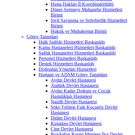
Hasta Hakları İl Koordinatörlüğü
Döner Sermaye Muhasebe Hizmetleri
Birimi
Sivil Savunma ve Seferberlik Hizmetleri
Birimi
Hukuk ve Muhakemat Birimi
Görev Tanımları
Halk Sağlığı Hizmetleri Başkanlığı
Kamu Hastaneleri Hizmetleri Başkanlığı
Sağlık Hastaneleri Hizmetleri Başkanlığı
Personel Hizmetleri Başkanlığı
Destek Hizmetleri Başkanlığı
Doğrudan Yönetim Hizmetleri
Hastane ve ADSM Görev Tanımları
Aydın Devlet Hastanesi
Atatürk Devlet Hastanesi
Aydın Kadın Doğum ve Çocuk
Hastalıkları Hastanesi
Nazilli Devlet Hastanesi
Söke Fehime Faik Kocagöz Devlet
Hastanesi
Didim Devlet Hastanesi
Kuşadası Devlet Hastanesi
Çine Devlet Hastanesi
Bozdoğan Rasim Menteşe İlçe Devlet