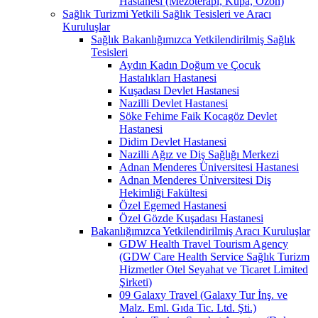
Hastanesi (Mezoterapi, Kupa, Ozon)
Sağlık Turizmi Yetkili Sağlık Tesisleri ve Aracı
Kuruluşlar
Sağlık Bakanlığımızca Yetkilendirilmiş Sağlık
Tesisleri
Aydın Kadın Doğum ve Çocuk
Hastalıkları Hastanesi
Kuşadası Devlet Hastanesi
Nazilli Devlet Hastanesi
Söke Fehime Faik Kocagöz Devlet
Hastanesi
Didim Devlet Hastanesi
Nazilli Ağız ve Diş Sağlığı Merkezi
Adnan Menderes Üniversitesi Hastanesi
Adnan Menderes Üniversitesi Diş
Hekimliği Fakültesi
Özel Egemed Hastanesi
Özel Gözde Kuşadası Hastanesi
Bakanlığımızca Yetkilendirilmiş Aracı Kuruluşlar
GDW Health Travel Tourism Agency
(GDW Care Health Service Sağlık Turizm
Hizmetler Otel Seyahat ve Ticaret Limited
Şirketi)
09 Galaxy Travel (Galaxy Tur İnş. ve
Malz. Eml. Gıda Tic. Ltd. Şti.)