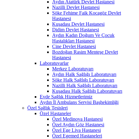
Aydın Atatürk Devlet Hastanesi
Nazilli Devlet Hastanesi
Söke Fehime Faik Kocagöz Devlet
Hastanesi
Kuşadası Devlet Hastanesi
Didim Devlet Hastanesi
Aydın Kadın Doğum Ve Çocuk
Hastalıkları Hastanesi
Çine Devlet Hastanesi
Bozdoğan Rasim Menteşe Devlet
Hastanesi
Laboratuvarlar
Merkez Laboratuvarı
Aydın Halk Sağlığı Laboratuvarı
Söke Halk Sağlığı Laboratuvarı
Nazilli Halk Sağlığı Laboratuvarı
Kuşadası Halk Sağlığı Laboratuvarı
Evde Sağlık Hizmetlerimiz
Aydın İl Ambulans Servisi Başhekimliği
Özel Sağlık Tesisleri
Özel Hastaneler
Özel Medinova Hastanesi
Özel Aydın Göz Hastanesi
Özel Ege Liva Hastanesi
Özel Egemed Hastaneleri