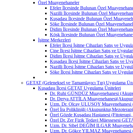
Özel Muayenehaneler
Efeler İlçesinde Bulunan Özel Muayenehane
Nazilli İlçesinde Bulunan Özel Muayenehan
Kuşadası İlçesinde Bulunan Özel Muayeneh
Söke İlçesinde Bulunan Özel Muayenehanel
Didim İlçesinde Bulunan Özel Muayenehane
Köşk İlçesinde Bulunan Özel Muayenehane
İşitme Merkezleri
Efeler İlçesi İşitme Cihazları Satış ve Uygu
Çine İlçesi İşitme Cihazları Satış ve Uygul
Didim İlçesi İşitme Cihazları Satış ve Uygu
Kuşadası İlçesi İşitme Cihazları Satış ve U
Nazilli İlçesi İşitme Cihazları Satış ve Uyg
Söke İlçesi İşitme Cihazları Satış ve Uygul
GETAT (Geleneksel ve Tamamlayıcı Tıp) Uygulama Ünit
Kuşadası İlçesi GETAT Uygulama Üniteleri
Dr. Ruhi GÜNDÜZ Muayenehanesi (Akupun
Dr. Derya ATTİLA Muayenehanesi(Akupunk
Uzm. Dr. Olcay ULUSOY Muayenehanesi (
Özel İra Polikliniği (Akupunktur,Mezoterapi
Özel Gözde Kuşadası Hastanesi (Fitoterapi,
Özel Dr. Zer Fizik Tedavi Müessesesi GET
Uzm. Dr. Sibel DEĞİM ILGAR Muayenehane
Uzm. Dr. Gökçe YILMAZ Muayenehanesi (