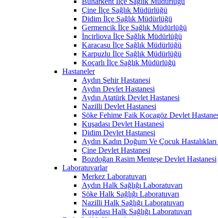
Buharkent İlçe Sağlık Müdürlüğü
Çine İlçe Sağlık Müdürlüğü
Didim İlçe Sağlık Müdürlüğü
Germencik İlçe Sağlık Müdürlüğü
İncirliova İlçe Sağlık Müdürlüğü
Karacasu İlçe Sağlık Müdürlüğü
Karpuzlu İlçe Sağlık Müdürlüğü
Koçarlı İlçe Sağlık Müdürlüğü
Hastaneler
Aydın Şehir Hastanesi
Aydın Devlet Hastanesi
Aydın Atatürk Devlet Hastanesi
Nazilli Devlet Hastanesi
Söke Fehime Faik Kocagöz Devlet Hastanes
Kuşadası Devlet Hastanesi
Didim Devlet Hastanesi
Aydın Kadın Doğum Ve Çocuk Hastalıkları 
Çine Devlet Hastanesi
Bozdoğan Rasim Menteşe Devlet Hastanesi
Laboratuvarlar
Merkez Laboratuvarı
Aydın Halk Sağlığı Laboratuvarı
Söke Halk Sağlığı Laboratuvarı
Nazilli Halk Sağlığı Laboratuvarı
Kuşadası Halk Sağlığı Laboratuvarı