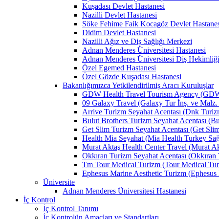
Kuşadası Devlet Hastanesi
Nazilli Devlet Hastanesi
Söke Fehime Faik Kocagöz Devlet Hastanes
Didim Devlet Hastanesi
Nazilli Ağız ve Diş Sağlığı Merkezi
Adnan Menderes Üniversitesi Hastanesi
Adnan Menderes Üniversitesi Diş Hekimliği
Özel Egemed Hastanesi
Özel Gözde Kuşadası Hastanesi
Bakanlığımızca Yetkilendirilmiş Aracı Kuruluşlar
GDW Health Travel Tourism Agency (GDW Car
09 Galaxy Travel (Galaxy Tur İnş. ve Malz. 
Arrive Turizm Seyahat Acentası (Dnk Turizm 
Bulut Brothers Turizm Seyahat Acentası (Bul
Get Slim Turizm Seyahat Acentası (Get Slim 
Health Mia Seyahat (Mia Health Turkey Sağlı
Murat Aktaş Health Center Travel (Murat Akt
Okkıran Turizm Seyahat Acentası (Okkıran T
Tm Tour Medical Turizm (Tour Medical Turi
Ephesus Marine Aesthetic Turizm (Ephesus Ma
Üniversite
Adnan Menderes Üniversitesi Hastanesi
İç Kontrol
İç Kontrol Tanımı
İç Kontrolün Amaçları ve Standartları