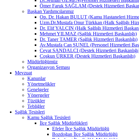
Dr.Selman ÖZMEN(Personel Hizmetleri Başkanlığ
Ömer Faruk SAĞLAM (Destek Hizmetleri Başkanl
Başkan Yardımcılarımız
Op. Dr. Hakan BULUT (Kamu Hastaneleri Hizmetl
Uzm.Dr.Mustafa Onur Türkkan (Halk Sağlığı Hizme
Dr. Elif YALÇIN (Halk Sağlığı Hizmetleri Başkanl
Mehmet YILMAZ (Sağlık Hizmetleri Başkanlığı)
Dr. Taner TAMER (Sağlık Hizmetleri Başkanlığı)
Av.Mustafa Can SUNEL (Personel Hizmetleri Başk
Cevat SANDALCI (Destek Hizmetleri Başkanlığı
Coşkun ÜRKER (Destek Hizmetleri Başkanlığı)
Müdürlüğümüz
Organizasyon Şeması
Mevzuat
Kanunlar
Yönetmelikler
Genelgeler
Yönergeler
Tüzükler
Tebliğler
Sağlık Tesisleri
Kamu Sağlık Tesisleri
İlçe Sağlık Müdürlükleri
Efeler İlçe Sağlık Müdürlüğü
Bozdoğan İlçe Sağlık Müdürlüğü