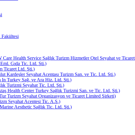
i
 Fakültesi
e Health Service Sağlık Turizm Hizmetler Otel Seyahat ve Ticaret L
Eml. Gıda Tic. Ltd. Şti.)
Ticaret Ltd. Şti.)
ut Kardeşler Seyahat Acentası Turizm San. ve Tic. Ltd. Şti.)
In Turkey Sağ. ve Ara Hiz. Ltd. Şti.)
k Turizmi Seyahat Tic. Ltd. Şti.)
aş Health Center Turkey Sağlık Turizmi San. ve Tic. Ltd. Şti.)
ur Turizm Seyahat Organizasyon ve Ticaret Limited Şirketi)
zm Seyahat Acentesi Tic. A.Ş.)
rine Aesthetic Sağlık Tic. Ltd. Şti.)