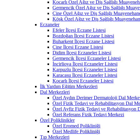
Koçarlı Özel Ağız ve Diş Sağlığı Muayeneh
Germencik Özel Ağız ve Diş Sağlığı Muaye
Çine Özel Ağız ve Diş Sağlığı Muayenehane
Köşk Özel Ağız ve Diş Sağlığı Muayenehan
Eczaneler
Efeler İlçesi Eczane Listesi
Bozdoğan İlçesi Eczane Listesi
Buharkent İlçesi Eczane Listesi
Çine İlçesi Eczane Listesi
Didim İlçesi Eczaneler Listesi
Germencik İlçesi Eczaneler Listesi
İncirliova İlçesi Eczaneler Listesi
Karpuzlu İlçesi Eczaneler Listesi
Karacasu İlçesi Eczaneler Listesi
Koçarlı İlçesi Eczaneler Listesi
İlk Yardım Eğitim Merkezleri
Dal Merkezleri
Özel Aydın Derimer Dermatoloji Dal Merke
Özel Fizik Tedavi ve Rehabilitasyon Dal Me
Özel Ayfiz Fizik Tedavi ve Rehabilitasyon 
Özel Referans Fizik Tedavi Merkezi
Özel Poliklinikler
Özel Eromed Polikliniği
Özel Medlife Polikliniği
Tıp Merkezleri