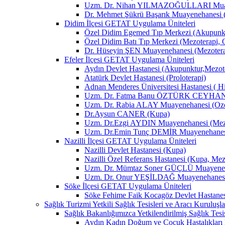
Uzm. Dr. Nihan YILMAZOĞULLARI Muay
Dr. Mehmet Şükrü Başarık Muayenehanesi 
Didim İlçesi GETAT Uygulama Üniteleri
Özel Didim Egemed Tıp Merkezi (Akupunktu
Özel Didim Batı Tıp Merkezi (Mezoterapi, 
Dr. Hüseyin ŞEN Muayenehanesi (Mezotera
Efeler İlçesi GETAT Uygulama Üniteleri
Aydın Devlet Hastanesi (Akupunktur,Mezot
Atatürk Devlet Hastanesi (Proloterapi)
Adnan Menderes Üniversitesi Hastanesi ( H
Uzm. Dr. Fatma Banu ÖZTÜRK CEYHAN M
Uzm. Dr. Rabia ALAY Muayenehanesi (Ozon
Dr.Aysun CANER (Kupa)
Uzm. Dr.Ezgi AYDIN Muayenehanesi (Mezo
Uzm. Dr.Emin Tunç DEMİR Muayenehanesi 
Nazilli İlçesi GETAT Uygulama Üniteleri
Nazilli Devlet Hastanesi (Kupa)
Nazilli Özel Referans Hastanesi (Kupa, Mez
Uzm. Dr. Mümtaz Soner GÜÇLÜ Muayenehan
Uzm. Dr. Onur YEŞİLDAĞ Muayenehanesi 
Söke İlçesi GETAT Uygulama Üniteleri
Söke Fehime Faik Kocagöz Devlet Hastanes
Sağlık Turizmi Yetkili Sağlık Tesisleri ve Aracı Kuruluşla
Sağlık Bakanlığımızca Yetkilendirilmiş Sağlık Tesis
Aydın Kadın Doğum ve Çocuk Hastalıkları 