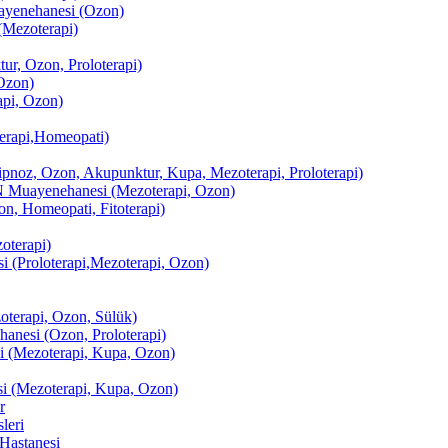
enehanesi (Ozon)
(Mezoterapi)
r, Ozon, Proloterapi)
Ozon)
pi, Ozon)
erapi,Homeopati)
ipnoz, Ozon, Akupunktur, Kupa, Mezoterapi, Proloterapi)
uayenehanesi (Mezoterapi, Ozon)
, Homeopati, Fitoterapi)
terapi)
(Proloterapi,Mezoterapi, Ozon)
oterapi, Ozon, Sülük)
esi (Ozon, Proloterapi)
(Mezoterapi, Kupa, Ozon)
i (Mezoterapi, Kupa, Ozon)
r
leri
Hastanesi