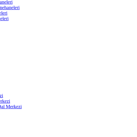
aneleri
nehaneleri
leri
eleri
zi
rkezi
Dal Merkezi