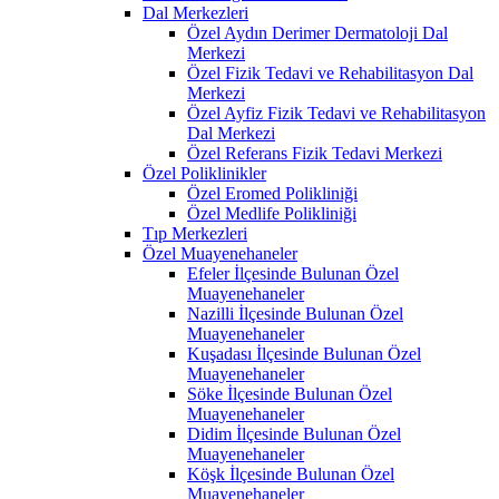
Dal Merkezleri
Özel Aydın Derimer Dermatoloji Dal
Merkezi
Özel Fizik Tedavi ve Rehabilitasyon Dal
Merkezi
Özel Ayfiz Fizik Tedavi ve Rehabilitasyon
Dal Merkezi
Özel Referans Fizik Tedavi Merkezi
Özel Poliklinikler
Özel Eromed Polikliniği
Özel Medlife Polikliniği
Tıp Merkezleri
Özel Muayenehaneler
Efeler İlçesinde Bulunan Özel
Muayenehaneler
Nazilli İlçesinde Bulunan Özel
Muayenehaneler
Kuşadası İlçesinde Bulunan Özel
Muayenehaneler
Söke İlçesinde Bulunan Özel
Muayenehaneler
Didim İlçesinde Bulunan Özel
Muayenehaneler
Köşk İlçesinde Bulunan Özel
Muayenehaneler