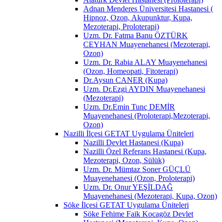
Adnan Menderes Üniversitesi Hastanesi (
Hipnoz, Ozon, Akupunktur, Kupa,
Mezoterapi, Proloterapi)
Uzm. Dr. Fatma Banu ÖZTÜRK
CEYHAN Muayenehanesi (Mezoterapi,
Ozon)
Uzm. Dr. Rabia ALAY Muayenehanesi
(Ozon, Homeopati, Fitoterapi)
Dr.Aysun CANER (Kupa)
Uzm. Dr.Ezgi AYDIN Muayenehanesi
(Mezoterapi)
Uzm. Dr.Emin Tunç DEMİR
Muayenehanesi (Proloterapi,Mezoterapi,
Ozon)
Nazilli İlçesi GETAT Uygulama Üniteleri
Nazilli Devlet Hastanesi (Kupa)
Nazilli Özel Referans Hastanesi (Kupa,
Mezoterapi, Ozon, Sülük)
Uzm. Dr. Mümtaz Soner GÜÇLÜ
Muayenehanesi (Ozon, Proloterapi)
Uzm. Dr. Onur YEŞİLDAĞ
Muayenehanesi (Mezoterapi, Kupa, Ozon)
Söke İlçesi GETAT Uygulama Üniteleri
Söke Fehime Faik Kocagöz Devlet