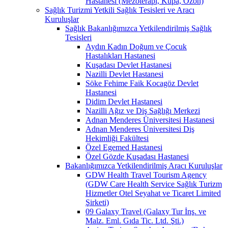
Hastanesi (Mezoterapi, Kupa, Ozon)
Sağlık Turizmi Yetkili Sağlık Tesisleri ve Aracı
Kuruluşlar
Sağlık Bakanlığımızca Yetkilendirilmiş Sağlık
Tesisleri
Aydın Kadın Doğum ve Çocuk
Hastalıkları Hastanesi
Kuşadası Devlet Hastanesi
Nazilli Devlet Hastanesi
Söke Fehime Faik Kocagöz Devlet
Hastanesi
Didim Devlet Hastanesi
Nazilli Ağız ve Diş Sağlığı Merkezi
Adnan Menderes Üniversitesi Hastanesi
Adnan Menderes Üniversitesi Diş
Hekimliği Fakültesi
Özel Egemed Hastanesi
Özel Gözde Kuşadası Hastanesi
Bakanlığımızca Yetkilendirilmiş Aracı Kuruluşlar
GDW Health Travel Tourism Agency
(GDW Care Health Service Sağlık Turizm
Hizmetler Otel Seyahat ve Ticaret Limited
Şirketi)
09 Galaxy Travel (Galaxy Tur İnş. ve
Malz. Eml. Gıda Tic. Ltd. Şti.)