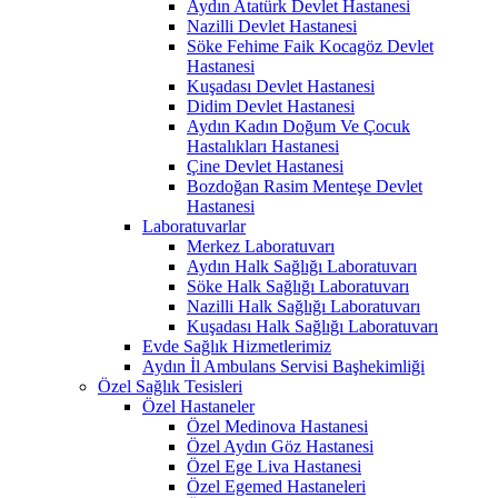
Aydın Atatürk Devlet Hastanesi
Nazilli Devlet Hastanesi
Söke Fehime Faik Kocagöz Devlet
Hastanesi
Kuşadası Devlet Hastanesi
Didim Devlet Hastanesi
Aydın Kadın Doğum Ve Çocuk
Hastalıkları Hastanesi
Çine Devlet Hastanesi
Bozdoğan Rasim Menteşe Devlet
Hastanesi
Laboratuvarlar
Merkez Laboratuvarı
Aydın Halk Sağlığı Laboratuvarı
Söke Halk Sağlığı Laboratuvarı
Nazilli Halk Sağlığı Laboratuvarı
Kuşadası Halk Sağlığı Laboratuvarı
Evde Sağlık Hizmetlerimiz
Aydın İl Ambulans Servisi Başhekimliği
Özel Sağlık Tesisleri
Özel Hastaneler
Özel Medinova Hastanesi
Özel Aydın Göz Hastanesi
Özel Ege Liva Hastanesi
Özel Egemed Hastaneleri