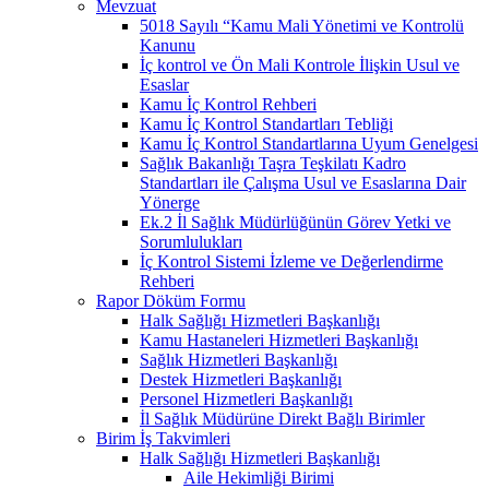
Mevzuat
5018 Sayılı “Kamu Mali Yönetimi ve Kontrolü
Kanunu
İç kontrol ve Ön Mali Kontrole İlişkin Usul ve
Esaslar
Kamu İç Kontrol Rehberi
Kamu İç Kontrol Standartları Tebliği
Kamu İç Kontrol Standartlarına Uyum Genelgesi
Sağlık Bakanlığı Taşra Teşkilatı Kadro
Standartları ile Çalışma Usul ve Esaslarına Dair
Yönerge
Ek.2 İl Sağlık Müdürlüğünün Görev Yetki ve
Sorumlulukları
İç Kontrol Sistemi İzleme ve Değerlendirme
Rehberi
Rapor Döküm Formu
Halk Sağlığı Hizmetleri Başkanlığı
Kamu Hastaneleri Hizmetleri Başkanlığı
Sağlık Hizmetleri Başkanlığı
Destek Hizmetleri Başkanlığı
Personel Hizmetleri Başkanlığı
İl Sağlık Müdürüne Direkt Bağlı Birimler
Birim İş Takvimleri
Halk Sağlığı Hizmetleri Başkanlığı
Aile Hekimliği Birimi