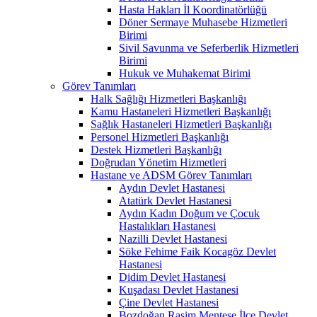
Hasta Hakları İl Koordinatörlüğü
Döner Sermaye Muhasebe Hizmetleri
Birimi
Sivil Savunma ve Seferberlik Hizmetleri
Birimi
Hukuk ve Muhakemat Birimi
Görev Tanımları
Halk Sağlığı Hizmetleri Başkanlığı
Kamu Hastaneleri Hizmetleri Başkanlığı
Sağlık Hastaneleri Hizmetleri Başkanlığı
Personel Hizmetleri Başkanlığı
Destek Hizmetleri Başkanlığı
Doğrudan Yönetim Hizmetleri
Hastane ve ADSM Görev Tanımları
Aydın Devlet Hastanesi
Atatürk Devlet Hastanesi
Aydın Kadın Doğum ve Çocuk
Hastalıkları Hastanesi
Nazilli Devlet Hastanesi
Söke Fehime Faik Kocagöz Devlet
Hastanesi
Didim Devlet Hastanesi
Kuşadası Devlet Hastanesi
Çine Devlet Hastanesi
Bozdoğan Rasim Menteşe İlçe Devlet