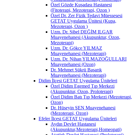
Özel Gözde Kuşadası Hastanesi
(Fitoterapi, Mezoterapi, Ozon )
Özel Dr. Zer Fizik Tedavi Müessesesi
GETAT Uygulama Ünitesi (Kupa,
Mezoterapi, Ozon )
Uzm. Dr. Sibel DEĞİM ILGAR
Muayenehanesi (Akupunktur, Ozon,
Mezoterapi)
Uzm. Dr. Gökçe YILMAZ
Muayenehanesi (Mezoterapi)
Uzm. Dr. Nihan YILMAZOĞULLARI
Muayenehanesi (Ozon)
Dr. Mehmet Şükrü Başarık
Muayenehanesi (Mezoterapi)
Didim İlçesi GETAT Uygulama Üniteleri
Özel Didim Egemed Tıp Merkezi
(Akupunktur, Ozon, Proloterapi)
Özel Didim Batı Tıp Merkezi (Mezoterapi,
Ozon)
Dr. Hüseyin ŞEN Muayenehanesi
(Mezoterapi, Ozon)
Efeler İlçesi GETAT Uygulama Üniteleri
Aydın Devlet Hastanesi
(Akupunktur,Mezoterapi,Homeopati)
Atatürk Devlet Hastanesi (Proloterapi)