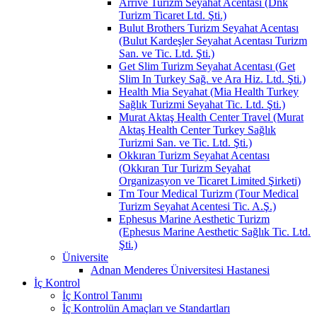
Arrive Turizm Seyahat Acentası (Dnk
Turizm Ticaret Ltd. Şti.)
Bulut Brothers Turizm Seyahat Acentası
(Bulut Kardeşler Seyahat Acentası Turizm
San. ve Tic. Ltd. Şti.)
Get Slim Turizm Seyahat Acentası (Get
Slim In Turkey Sağ. ve Ara Hiz. Ltd. Şti.)
Health Mia Seyahat (Mia Health Turkey
Sağlık Turizmi Seyahat Tic. Ltd. Şti.)
Murat Aktaş Health Center Travel (Murat
Aktaş Health Center Turkey Sağlık
Turizmi San. ve Tic. Ltd. Şti.)
Okkıran Turizm Seyahat Acentası
(Okkıran Tur Turizm Seyahat
Organizasyon ve Ticaret Limited Şirketi)
Tm Tour Medical Turizm (Tour Medical
Turizm Seyahat Acentesi Tic. A.Ş.)
Ephesus Marine Aesthetic Turizm
(Ephesus Marine Aesthetic Sağlık Tic. Ltd.
Şti.)
Üniversite
Adnan Menderes Üniversitesi Hastanesi
İç Kontrol
İç Kontrol Tanımı
İç Kontrolün Amaçları ve Standartları