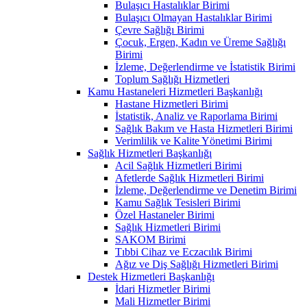
Bulaşıcı Hastalıklar Birimi
Bulaşıcı Olmayan Hastalıklar Birimi
Çevre Sağlığı Birimi
Çocuk, Ergen, Kadın ve Üreme Sağlığı
Birimi
İzleme, Değerlendirme ve İstatistik Birimi
Toplum Sağlığı Hizmetleri
Kamu Hastaneleri Hizmetleri Başkanlığı
Hastane Hizmetleri Birimi
İstatistik, Analiz ve Raporlama Birimi
Sağlık Bakım ve Hasta Hizmetleri Birimi
Verimlilik ve Kalite Yönetimi Birimi
Sağlık Hizmetleri Başkanlığı
Acil Sağlık Hizmetleri Birimi
Afetlerde Sağlık Hizmetleri Birimi
İzleme, Değerlendirme ve Denetim Birimi
Kamu Sağlık Tesisleri Birimi
Özel Hastaneler Birimi
Sağlık Hizmetleri Birimi
SAKOM Birimi
Tıbbi Cihaz ve Eczacılık Birimi
Ağız ve Diş Sağlığı Hizmetleri Birimi
Destek Hizmetleri Başkanlığı
İdari Hizmetler Birimi
Mali Hizmetler Birimi