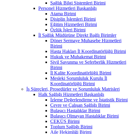
Sağlık Bilgi Sistemleri Birimi
Personel Hizmetleri Başkanlığı
Atama Birimi
Disiplin İşlemleri Birimi
Eğitim Hizmetleri Birimi
Özlük İşleri Birimi
İl Sağlık Müdürüne Direkt Bağlı Birimler
Döner Sermaye Muhasebe Hizmetleri
Birimi
Hasta Hakları İl Koordinatörlüğü Birimi
Hukuk ve Muhakemat Birimi
Sivil Savunma ve Seferberlik Hizmetleri
Birimi
İl Kalite Koordinatörlüğü Birimi
Mesleki Sorumluluk Kurulu İl
Koordinatörlüğü Birimi
İş Süreçleri, Prosedürler ve Sorumluluk Matrisleri
Halk Sağlığı Hizmetleri Başkanlığı
İzleme Değerlendirme ve İstatistik Birimi
Çevre ve Çalışan Sağlığı Birimi
Bulaşıcı Hastalıklar Birimi
Bulaşıcı Olmayan Hastalıklar Birimi
ÇEKÜS Birimi
Toplum Sağlığı Birimi
Aile Hekimliği Birimi