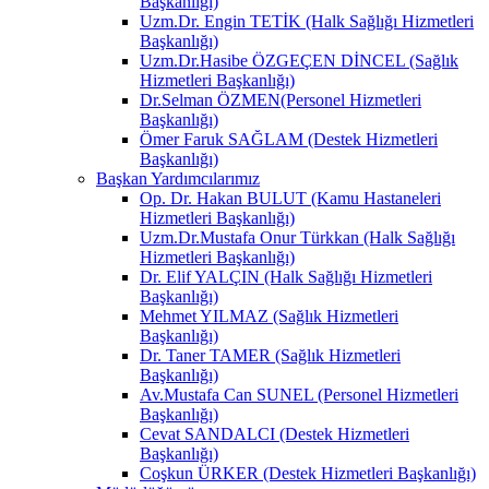
Başkanlığı)
Uzm.Dr. Engin TETİK (Halk Sağlığı Hizmetleri
Başkanlığı)
Uzm.Dr.Hasibe ÖZGEÇEN DİNCEL (Sağlık
Hizmetleri Başkanlığı)
Dr.Selman ÖZMEN(Personel Hizmetleri
Başkanlığı)
Ömer Faruk SAĞLAM (Destek Hizmetleri
Başkanlığı)
Başkan Yardımcılarımız
Op. Dr. Hakan BULUT (Kamu Hastaneleri
Hizmetleri Başkanlığı)
Uzm.Dr.Mustafa Onur Türkkan (Halk Sağlığı
Hizmetleri Başkanlığı)
Dr. Elif YALÇIN (Halk Sağlığı Hizmetleri
Başkanlığı)
Mehmet YILMAZ (Sağlık Hizmetleri
Başkanlığı)
Dr. Taner TAMER (Sağlık Hizmetleri
Başkanlığı)
Av.Mustafa Can SUNEL (Personel Hizmetleri
Başkanlığı)
Cevat SANDALCI (Destek Hizmetleri
Başkanlığı)
Coşkun ÜRKER (Destek Hizmetleri Başkanlığı)