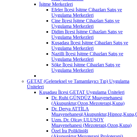
İşitme Merkezleri
Efeler İlçesi İşitme Cihazları Satış ve
Uygulama Merkezleri
Çine İlçesi İşitme Cihazları Satış ve
Uygulama Merkezleri
Didim İlçesi İşitme Cihazları Satış ve
Uygulama Merkezleri
Kuşadası İlçesi İşitme Cihazları Satış ve
Uygulama Merkezleri
Nazilli İlçesi İşitme Cihazları Satış ve
Uygulama Merkezleri
Söke İlçesi İşitme Cihazları Satış ve
Uygulama Merkezleri
GETAT (Geleneksel ve Tamamlayıcı Tıp) Uygulama
Üniteleri
Kuşadası İlçesi GETAT Uygulama Üniteleri
Dr. Ruhi GÜNDÜZ Muayenehanesi
(Akupunktur,Ozon,Mezoterapi,Kupa)
Dr. Derya ATTİLA
Muayenehanesi(Akupunktur,Hipnoz,Kupa,O
Uzm. Dr. Olcay ULUSOY
Muayenehanesi (Mezoterapi,Ozon,Kupa)
Özel İra Polikliniği
(Akupunktur,Mezoterapi,Proloterapi)