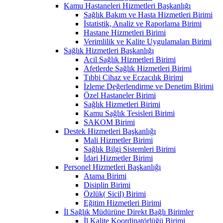
Kamu Hastaneleri Hizmetleri Başkanlığı
Sağlık Bakım ve Hasta Hizmetleri Birimi
İstatistik, Analiz ve Raporlama Birimi
Hastane Hizmetleri Birimi
Verimlilik ve Kalite Uygulamaları Birimi
Sağlık Hizmetleri Başkanlığı
Acil Sağlık Hizmetleri Birimi
Afetlerde Sağlık Hizmetleri Birimi
Tıbbi Cihaz ve Eczacılık Birimi
İzleme Değerlendirme ve Denetim Birimi
Özel Hastaneler Birimi
Sağlık Hizmetleri Birimi
Kamu Sağlık Tesisleri Birimi
SAKOM Birimi
Destek Hizmetleri Başkanlığı
Mali Hizmetler Birimi
Sağlık Bilgi Sistemleri Birimi
İdari Hizmetler Birimi
Personel Hizmetleri Başkanlığı
Atama Birimi
Disiplin Birimi
Özlük( Sicil) Birimi
Eğitim Hizmetleri Birimi
İl Sağlık Müdürüne Direkt Bağlı Birimler
İl Kalite Koordinatörlüğü Birimi