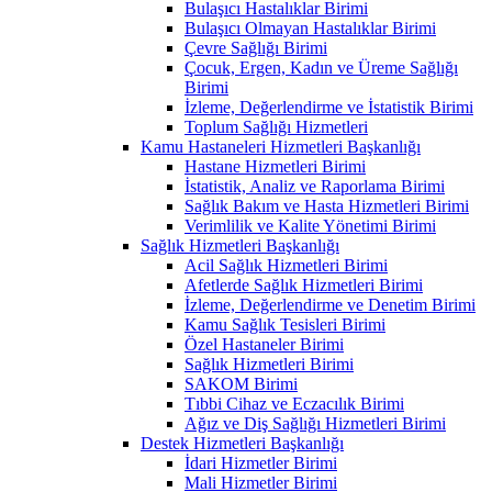
Bulaşıcı Hastalıklar Birimi
Bulaşıcı Olmayan Hastalıklar Birimi
Çevre Sağlığı Birimi
Çocuk, Ergen, Kadın ve Üreme Sağlığı
Birimi
İzleme, Değerlendirme ve İstatistik Birimi
Toplum Sağlığı Hizmetleri
Kamu Hastaneleri Hizmetleri Başkanlığı
Hastane Hizmetleri Birimi
İstatistik, Analiz ve Raporlama Birimi
Sağlık Bakım ve Hasta Hizmetleri Birimi
Verimlilik ve Kalite Yönetimi Birimi
Sağlık Hizmetleri Başkanlığı
Acil Sağlık Hizmetleri Birimi
Afetlerde Sağlık Hizmetleri Birimi
İzleme, Değerlendirme ve Denetim Birimi
Kamu Sağlık Tesisleri Birimi
Özel Hastaneler Birimi
Sağlık Hizmetleri Birimi
SAKOM Birimi
Tıbbi Cihaz ve Eczacılık Birimi
Ağız ve Diş Sağlığı Hizmetleri Birimi
Destek Hizmetleri Başkanlığı
İdari Hizmetler Birimi
Mali Hizmetler Birimi