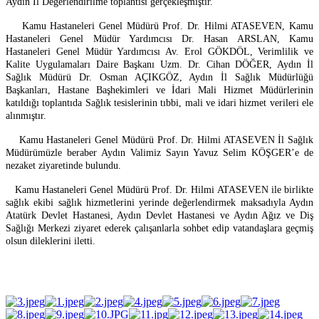
Aydın İl Değerlendirilme toplantısı gerçekleşmiştir.
Kamu Hastaneleri Genel Müdürü Prof. Dr. Hilmi ATASEVEN, Kamu
Hastaneleri Genel Müdür Yardımcısı Dr. Hasan ARSLAN, Kamu
Hastaneleri Genel Müdür Yardımcısı Av. Erol GÖKDÖL, Verimlilik ve
Kalite Uygulamaları Daire Başkanı Uzm. Dr. Cihan DÖĞER, Aydın İl
Sağlık Müdürü Dr. Osman AÇIKGÖZ, Aydın İl Sağlık Müdürlüğü
Başkanları, Hastane Başhekimleri ve İdari Mali Hizmet Müdürlerinin
katıldığı toplantıda Sağlık tesislerinin tıbbi, mali ve idari hizmet verileri ele
alınmıştır.
Kamu Hastaneleri Genel Müdürü Prof. Dr. Hilmi ATASEVEN İl Sağlık
Müdürümüzle beraber Aydın Valimiz Sayın Yavuz Selim KÖŞGER’e de
nezaket ziyaretinde bulundu.
Kamu Hastaneleri Genel Müdürü Prof. Dr. Hilmi ATASEVEN ile birlikte
sağlık ekibi sağlık hizmetlerini yerinde değerlendirmek maksadıyla Aydın
Atatürk Devlet Hastanesi, Aydın Devlet Hastanesi ve Aydın Ağız ve Diş
Sağlığı Merkezi ziyaret ederek çalışanlarla sohbet edip vatandaşlara geçmiş
olsun dileklerini iletti.