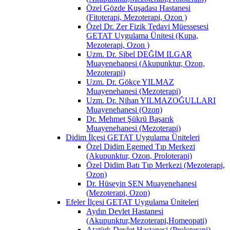
Özel Gözde Kuşadası Hastanesi
(Fitoterapi, Mezoterapi, Ozon )
Özel Dr. Zer Fizik Tedavi Müessesesi
GETAT Uygulama Ünitesi (Kupa,
Mezoterapi, Ozon )
Uzm. Dr. Sibel DEĞİM ILGAR
Muayenehanesi (Akupunktur, Ozon,
Mezoterapi)
Uzm. Dr. Gökçe YILMAZ
Muayenehanesi (Mezoterapi)
Uzm. Dr. Nihan YILMAZOĞULLARI
Muayenehanesi (Ozon)
Dr. Mehmet Şükrü Başarık
Muayenehanesi (Mezoterapi)
Didim İlçesi GETAT Uygulama Üniteleri
Özel Didim Egemed Tıp Merkezi
(Akupunktur, Ozon, Proloterapi)
Özel Didim Batı Tıp Merkezi (Mezoterapi,
Ozon)
Dr. Hüseyin ŞEN Muayenehanesi
(Mezoterapi, Ozon)
Efeler İlçesi GETAT Uygulama Üniteleri
Aydın Devlet Hastanesi
(Akupunktur,Mezoterapi,Homeopati)
Atatürk Devlet Hastanesi (Proloterapi)