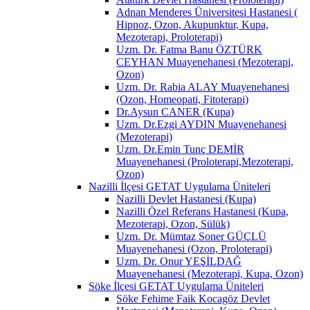
Adnan Menderes Üniversitesi Hastanesi (
Hipnoz, Ozon, Akupunktur, Kupa,
Mezoterapi, Proloterapi)
Uzm. Dr. Fatma Banu ÖZTÜRK
CEYHAN Muayenehanesi (Mezoterapi,
Ozon)
Uzm. Dr. Rabia ALAY Muayenehanesi
(Ozon, Homeopati, Fitoterapi)
Dr.Aysun CANER (Kupa)
Uzm. Dr.Ezgi AYDIN Muayenehanesi
(Mezoterapi)
Uzm. Dr.Emin Tunç DEMİR
Muayenehanesi (Proloterapi,Mezoterapi,
Ozon)
Nazilli İlçesi GETAT Uygulama Üniteleri
Nazilli Devlet Hastanesi (Kupa)
Nazilli Özel Referans Hastanesi (Kupa,
Mezoterapi, Ozon, Sülük)
Uzm. Dr. Mümtaz Soner GÜÇLÜ
Muayenehanesi (Ozon, Proloterapi)
Uzm. Dr. Onur YEŞİLDAĞ
Muayenehanesi (Mezoterapi, Kupa, Ozon)
Söke İlçesi GETAT Uygulama Üniteleri
Söke Fehime Faik Kocagöz Devlet