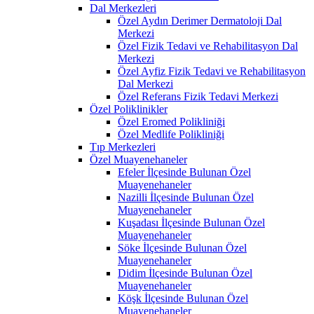
Dal Merkezleri
Özel Aydın Derimer Dermatoloji Dal
Merkezi
Özel Fizik Tedavi ve Rehabilitasyon Dal
Merkezi
Özel Ayfiz Fizik Tedavi ve Rehabilitasyon
Dal Merkezi
Özel Referans Fizik Tedavi Merkezi
Özel Poliklinikler
Özel Eromed Polikliniği
Özel Medlife Polikliniği
Tıp Merkezleri
Özel Muayenehaneler
Efeler İlçesinde Bulunan Özel
Muayenehaneler
Nazilli İlçesinde Bulunan Özel
Muayenehaneler
Kuşadası İlçesinde Bulunan Özel
Muayenehaneler
Söke İlçesinde Bulunan Özel
Muayenehaneler
Didim İlçesinde Bulunan Özel
Muayenehaneler
Köşk İlçesinde Bulunan Özel
Muayenehaneler