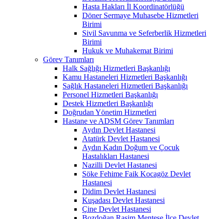
Hasta Hakları İl Koordinatörlüğü
Döner Sermaye Muhasebe Hizmetleri
Birimi
Sivil Savunma ve Seferberlik Hizmetleri
Birimi
Hukuk ve Muhakemat Birimi
Görev Tanımları
Halk Sağlığı Hizmetleri Başkanlığı
Kamu Hastaneleri Hizmetleri Başkanlığı
Sağlık Hastaneleri Hizmetleri Başkanlığı
Personel Hizmetleri Başkanlığı
Destek Hizmetleri Başkanlığı
Doğrudan Yönetim Hizmetleri
Hastane ve ADSM Görev Tanımları
Aydın Devlet Hastanesi
Atatürk Devlet Hastanesi
Aydın Kadın Doğum ve Çocuk
Hastalıkları Hastanesi
Nazilli Devlet Hastanesi
Söke Fehime Faik Kocagöz Devlet
Hastanesi
Didim Devlet Hastanesi
Kuşadası Devlet Hastanesi
Çine Devlet Hastanesi
Bozdoğan Rasim Menteşe İlçe Devlet