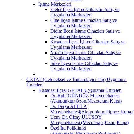
İşitme Merkezleri
Efeler İlçesi İşitme Cihazları Satış ve
Uygulama Merkezleri
Çine İlçesi İşitme Cihazları Satış ve
Uygulama Merkezleri
Didim İlçesi İşitme Cihazları Satış ve
Uygulama Merkezleri
Kuşadası İlçesi İşitme Cihazları Satış ve
Uygulama Merkezleri
Nazilli İlçesi İşitme Cihazları Satış ve
Uygulama Merkezleri
Söke İlçesi İşitme Cihazları Satış ve
Uygulama Merkezleri
GETAT (Geleneksel ve Tamamlayıcı Tıp) Uygulama
Üniteleri
Kuşadası İlçesi GETAT Uygulama Üniteleri
Dr. Ruhi GÜNDÜZ Muayenehanesi
(Akupunktur,Ozon,Mezoterapi,Kupa)
Dr. Derya ATTİLA
Muayenehanesi(Akupunktur,Hipnoz,Kupa,O
Uzm. Dr. Olcay ULUSOY
Muayenehanesi (Mezoterapi,Ozon,Kupa)
Özel İra Polikliniği
(Akupunktur,Mezoterapi,Proloterapi)