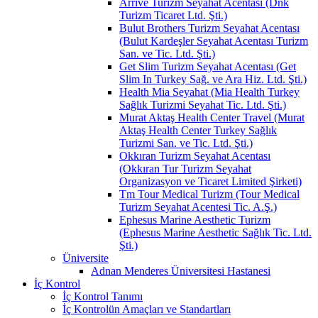
Arrive Turizm Seyahat Acentası (Dnk
Turizm Ticaret Ltd. Şti.)
Bulut Brothers Turizm Seyahat Acentası
(Bulut Kardeşler Seyahat Acentası Turizm
San. ve Tic. Ltd. Şti.)
Get Slim Turizm Seyahat Acentası (Get
Slim In Turkey Sağ. ve Ara Hiz. Ltd. Şti.)
Health Mia Seyahat (Mia Health Turkey
Sağlık Turizmi Seyahat Tic. Ltd. Şti.)
Murat Aktaş Health Center Travel (Murat
Aktaş Health Center Turkey Sağlık
Turizmi San. ve Tic. Ltd. Şti.)
Okkıran Turizm Seyahat Acentası
(Okkıran Tur Turizm Seyahat
Organizasyon ve Ticaret Limited Şirketi)
Tm Tour Medical Turizm (Tour Medical
Turizm Seyahat Acentesi Tic. A.Ş.)
Ephesus Marine Aesthetic Turizm
(Ephesus Marine Aesthetic Sağlık Tic. Ltd.
Şti.)
Üniversite
Adnan Menderes Üniversitesi Hastanesi
İç Kontrol
İç Kontrol Tanımı
İç Kontrolün Amaçları ve Standartları