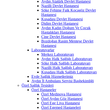
Aydın Atatürk Devlet Hastanesi
Nazilli Devlet Hastanesi
Söke Fehime Faik Kocagöz Devlet
Hastanesi
Kuşadası Devlet Hastanesi
Didim Devlet Hastanesi
Aydın Kadın Doğum Ve Çocuk
Hastalıkları Hastanesi
Çine Devlet Hastanesi
Bozdoğan Rasim Menteşe Devlet
Hastanesi
Laboratuvarlar
Merkez Laboratuvarı
Aydın Halk Sağlığı Laboratuvarı
Söke Halk Sağlığı Laboratuvarı
Nazilli Halk Sağlığı Laboratuvarı
Kuşadası Halk Sağlığı Laboratuvarı
Evde Sağlık Hizmetlerimiz
Aydın İl Ambulans Servisi Başhekimliği
Özel Sağlık Tesisleri
Özel Hastaneler
Özel Medinova Hastanesi
Özel Aydın Göz Hastanesi
Özel Ege Liva Hastanesi
Özel Egemed Hastaneleri