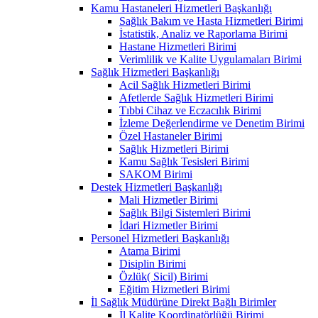
Kamu Hastaneleri Hizmetleri Başkanlığı
Sağlık Bakım ve Hasta Hizmetleri Birimi
İstatistik, Analiz ve Raporlama Birimi
Hastane Hizmetleri Birimi
Verimlilik ve Kalite Uygulamaları Birimi
Sağlık Hizmetleri Başkanlığı
Acil Sağlık Hizmetleri Birimi
Afetlerde Sağlık Hizmetleri Birimi
Tıbbi Cihaz ve Eczacılık Birimi
İzleme Değerlendirme ve Denetim Birimi
Özel Hastaneler Birimi
Sağlık Hizmetleri Birimi
Kamu Sağlık Tesisleri Birimi
SAKOM Birimi
Destek Hizmetleri Başkanlığı
Mali Hizmetler Birimi
Sağlık Bilgi Sistemleri Birimi
İdari Hizmetler Birimi
Personel Hizmetleri Başkanlığı
Atama Birimi
Disiplin Birimi
Özlük( Sicil) Birimi
Eğitim Hizmetleri Birimi
İl Sağlık Müdürüne Direkt Bağlı Birimler
İl Kalite Koordinatörlüğü Birimi