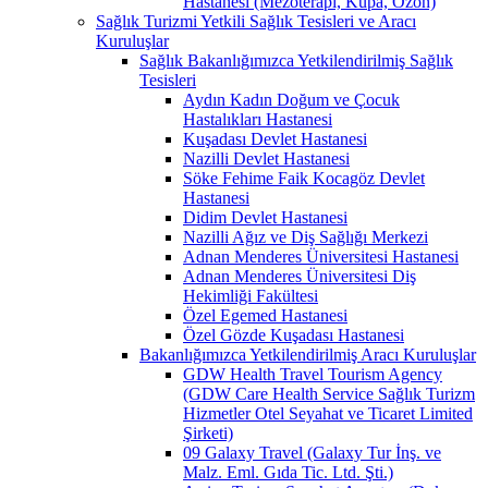
Hastanesi (Mezoterapi, Kupa, Ozon)
Sağlık Turizmi Yetkili Sağlık Tesisleri ve Aracı
Kuruluşlar
Sağlık Bakanlığımızca Yetkilendirilmiş Sağlık
Tesisleri
Aydın Kadın Doğum ve Çocuk
Hastalıkları Hastanesi
Kuşadası Devlet Hastanesi
Nazilli Devlet Hastanesi
Söke Fehime Faik Kocagöz Devlet
Hastanesi
Didim Devlet Hastanesi
Nazilli Ağız ve Diş Sağlığı Merkezi
Adnan Menderes Üniversitesi Hastanesi
Adnan Menderes Üniversitesi Diş
Hekimliği Fakültesi
Özel Egemed Hastanesi
Özel Gözde Kuşadası Hastanesi
Bakanlığımızca Yetkilendirilmiş Aracı Kuruluşlar
GDW Health Travel Tourism Agency
(GDW Care Health Service Sağlık Turizm
Hizmetler Otel Seyahat ve Ticaret Limited
Şirketi)
09 Galaxy Travel (Galaxy Tur İnş. ve
Malz. Eml. Gıda Tic. Ltd. Şti.)