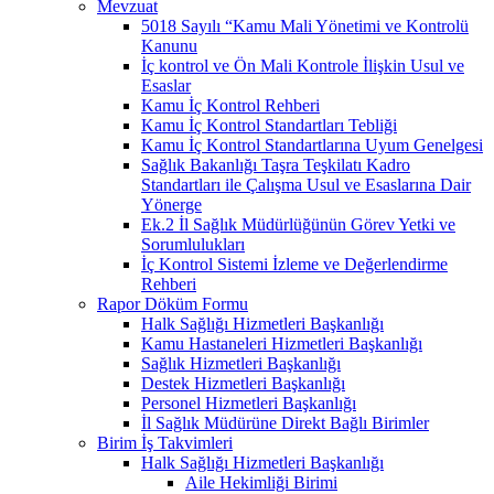
Mevzuat
5018 Sayılı “Kamu Mali Yönetimi ve Kontrolü
Kanunu
İç kontrol ve Ön Mali Kontrole İlişkin Usul ve
Esaslar
Kamu İç Kontrol Rehberi
Kamu İç Kontrol Standartları Tebliği
Kamu İç Kontrol Standartlarına Uyum Genelgesi
Sağlık Bakanlığı Taşra Teşkilatı Kadro
Standartları ile Çalışma Usul ve Esaslarına Dair
Yönerge
Ek.2 İl Sağlık Müdürlüğünün Görev Yetki ve
Sorumlulukları
İç Kontrol Sistemi İzleme ve Değerlendirme
Rehberi
Rapor Döküm Formu
Halk Sağlığı Hizmetleri Başkanlığı
Kamu Hastaneleri Hizmetleri Başkanlığı
Sağlık Hizmetleri Başkanlığı
Destek Hizmetleri Başkanlığı
Personel Hizmetleri Başkanlığı
İl Sağlık Müdürüne Direkt Bağlı Birimler
Birim İş Takvimleri
Halk Sağlığı Hizmetleri Başkanlığı
Aile Hekimliği Birimi