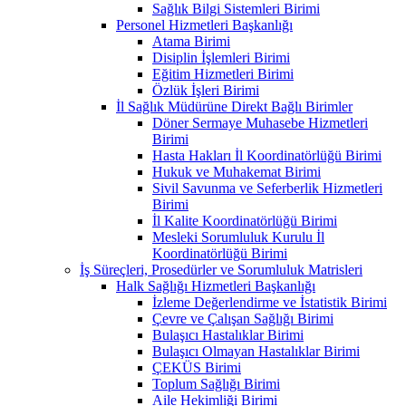
Sağlık Bilgi Sistemleri Birimi
Personel Hizmetleri Başkanlığı
Atama Birimi
Disiplin İşlemleri Birimi
Eğitim Hizmetleri Birimi
Özlük İşleri Birimi
İl Sağlık Müdürüne Direkt Bağlı Birimler
Döner Sermaye Muhasebe Hizmetleri
Birimi
Hasta Hakları İl Koordinatörlüğü Birimi
Hukuk ve Muhakemat Birimi
Sivil Savunma ve Seferberlik Hizmetleri
Birimi
İl Kalite Koordinatörlüğü Birimi
Mesleki Sorumluluk Kurulu İl
Koordinatörlüğü Birimi
İş Süreçleri, Prosedürler ve Sorumluluk Matrisleri
Halk Sağlığı Hizmetleri Başkanlığı
İzleme Değerlendirme ve İstatistik Birimi
Çevre ve Çalışan Sağlığı Birimi
Bulaşıcı Hastalıklar Birimi
Bulaşıcı Olmayan Hastalıklar Birimi
ÇEKÜS Birimi
Toplum Sağlığı Birimi
Aile Hekimliği Birimi