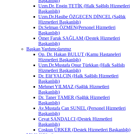
Başkanlığı)
Uzm.Dr. Engin TETİK (Halk Sağlığı Hizmetleri
Başkanlığı)
Uzm.Dr.Hasibe ÖZGEÇEN DİNCEL (Sağlık
Hizmetleri Başkanlığı)
Dr.Selman ÖZMEN(Personel Hizmetleri
Başkanlığı)
Ömer Faruk SAĞLAM (Destek Hizmetleri
Başkanlığı)
Başkan Yardımcılarımız
Op. Dr. Hakan BULUT (Kamu Hastaneleri
Hizmetleri Başkanlığı)
Uzm.Dr.Mustafa Onur Türkkan (Halk Sağlığı
Hizmetleri Başkanlığı)
Dr. Elif YALÇIN (Halk Sağlığı Hizmetleri
Başkanlığı)
Mehmet YILMAZ (Sağlık Hizmetleri
Başkanlığı)
Dr. Taner TAMER (Sağlık Hizmetleri
Başkanlığı)
Av.Mustafa Can SUNEL (Personel Hizmetleri
Başkanlığı)
Cevat SANDALCI (Destek Hizmetleri
Başkanlığı)
Coşkun ÜRKER (Destek Hizmetleri Başkanlığı)