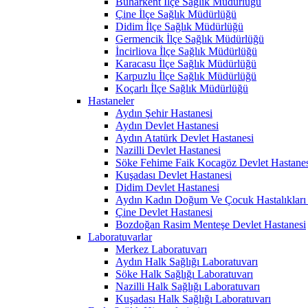
Buharkent İlçe Sağlık Müdürlüğü
Çine İlçe Sağlık Müdürlüğü
Didim İlçe Sağlık Müdürlüğü
Germencik İlçe Sağlık Müdürlüğü
İncirliova İlçe Sağlık Müdürlüğü
Karacasu İlçe Sağlık Müdürlüğü
Karpuzlu İlçe Sağlık Müdürlüğü
Koçarlı İlçe Sağlık Müdürlüğü
Hastaneler
Aydın Şehir Hastanesi
Aydın Devlet Hastanesi
Aydın Atatürk Devlet Hastanesi
Nazilli Devlet Hastanesi
Söke Fehime Faik Kocagöz Devlet Hastanes
Kuşadası Devlet Hastanesi
Didim Devlet Hastanesi
Aydın Kadın Doğum Ve Çocuk Hastalıkları 
Çine Devlet Hastanesi
Bozdoğan Rasim Menteşe Devlet Hastanesi
Laboratuvarlar
Merkez Laboratuvarı
Aydın Halk Sağlığı Laboratuvarı
Söke Halk Sağlığı Laboratuvarı
Nazilli Halk Sağlığı Laboratuvarı
Kuşadası Halk Sağlığı Laboratuvarı