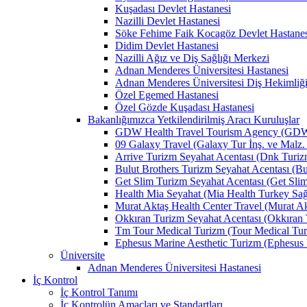
Kuşadası Devlet Hastanesi
Nazilli Devlet Hastanesi
Söke Fehime Faik Kocagöz Devlet Hastanes
Didim Devlet Hastanesi
Nazilli Ağız ve Diş Sağlığı Merkezi
Adnan Menderes Üniversitesi Hastanesi
Adnan Menderes Üniversitesi Diş Hekimliği
Özel Egemed Hastanesi
Özel Gözde Kuşadası Hastanesi
Bakanlığımızca Yetkilendirilmiş Aracı Kuruluşlar
GDW Health Travel Tourism Agency (GDW Car
09 Galaxy Travel (Galaxy Tur İnş. ve Malz. 
Arrive Turizm Seyahat Acentası (Dnk Turizm 
Bulut Brothers Turizm Seyahat Acentası (Bul
Get Slim Turizm Seyahat Acentası (Get Slim 
Health Mia Seyahat (Mia Health Turkey Sağlı
Murat Aktaş Health Center Travel (Murat Akt
Okkıran Turizm Seyahat Acentası (Okkıran T
Tm Tour Medical Turizm (Tour Medical Turi
Ephesus Marine Aesthetic Turizm (Ephesus Ma
Üniversite
Adnan Menderes Üniversitesi Hastanesi
İç Kontrol
İç Kontrol Tanımı
İç Kontrolün Amaçları ve Standartları