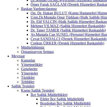
Dr.Selman ÖZMEN(Personel Hizmetleri Başkanlığ
Ömer Faruk SAĞLAM (Destek Hizmetleri Başkanl
Başkan Yardımcılarımız
Op. Dr. Hakan BULUT (Kamu Hastaneleri Hizmetl
Uzm.Dr.Mustafa Onur Türkkan (Halk Sağlığı Hizme
Dr. Elif YALÇIN (Halk Sağlığı Hizmetleri Başkanl
Mehmet YILMAZ (Sağlık Hizmetleri Başkanlığı)
Dr. Taner TAMER (Sağlık Hizmetleri Başkanlığı)
Av.Mustafa Can SUNEL (Personel Hizmetleri Başk
Cevat SANDALCI (Destek Hizmetleri Başkanlığı
Coşkun ÜRKER (Destek Hizmetleri Başkanlığı)
Müdürlüğümüz
Organizasyon Şeması
Mevzuat
Kanunlar
Yönetmelikler
Genelgeler
Yönergeler
Tüzükler
Tebliğler
Sağlık Tesisleri
Kamu Sağlık Tesisleri
İlçe Sağlık Müdürlükleri
Efeler İlçe Sağlık Müdürlüğü
Bozdoğan İlçe Sağlık Müdürlüğü