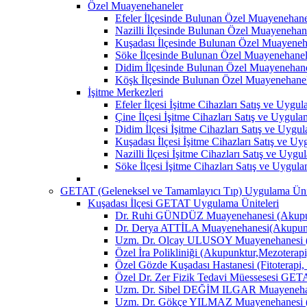
Özel Muayenehaneler
Efeler İlçesinde Bulunan Özel Muayenehane
Nazilli İlçesinde Bulunan Özel Muayenehan
Kuşadası İlçesinde Bulunan Özel Muayeneh
Söke İlçesinde Bulunan Özel Muayenehanel
Didim İlçesinde Bulunan Özel Muayenehane
Köşk İlçesinde Bulunan Özel Muayenehane
İşitme Merkezleri
Efeler İlçesi İşitme Cihazları Satış ve Uygu
Çine İlçesi İşitme Cihazları Satış ve Uygul
Didim İlçesi İşitme Cihazları Satış ve Uygu
Kuşadası İlçesi İşitme Cihazları Satış ve U
Nazilli İlçesi İşitme Cihazları Satış ve Uyg
Söke İlçesi İşitme Cihazları Satış ve Uygul
GETAT (Geleneksel ve Tamamlayıcı Tıp) Uygulama Ünit
Kuşadası İlçesi GETAT Uygulama Üniteleri
Dr. Ruhi GÜNDÜZ Muayenehanesi (Akupun
Dr. Derya ATTİLA Muayenehanesi(Akupunk
Uzm. Dr. Olcay ULUSOY Muayenehanesi (
Özel İra Polikliniği (Akupunktur,Mezoterapi
Özel Gözde Kuşadası Hastanesi (Fitoterapi,
Özel Dr. Zer Fizik Tedavi Müessesesi GET
Uzm. Dr. Sibel DEĞİM ILGAR Muayenehane
Uzm. Dr. Gökçe YILMAZ Muayenehanesi (