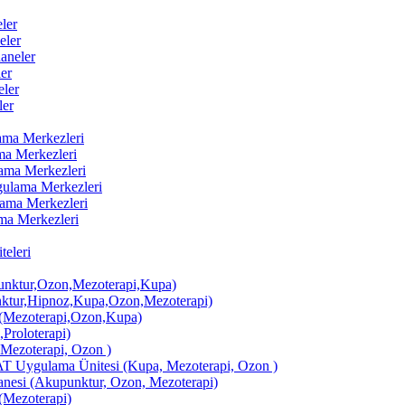
ler
eler
aneler
er
ler
ler
lama Merkezleri
ama Merkezleri
lama Merkezleri
ygulama Merkezleri
ulama Merkezleri
ama Merkezleri
eleri
ktur,Ozon,Mezoterapi,Kupa)
tur,Hipnoz,Kupa,Ozon,Mezoterapi)
Mezoterapi,Ozon,Kupa)
,Proloterapi)
 Mezoterapi, Ozon )
AT Uygulama Ünitesi (Kupa, Mezoterapi, Ozon )
si (Akupunktur, Ozon, Mezoterapi)
Mezoterapi)