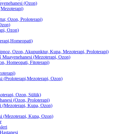
enehanesi (Ozon)
(Mezoterapi)
r, Ozon, Proloterapi)
Ozon)
pi, Ozon)
erapi,Homeopati)
ipnoz, Ozon, Akupunktur, Kupa, Mezoterapi, Proloterapi)
uayenehanesi (Mezoterapi, Ozon)
, Homeopati, Fitoterapi)
terapi)
(Proloterapi,Mezoterapi, Ozon)
oterapi, Ozon, Sülük)
esi (Ozon, Proloterapi)
(Mezoterapi, Kupa, Ozon)
i (Mezoterapi, Kupa, Ozon)
r
leri
Hastanesi