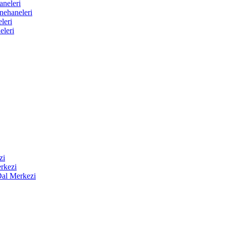
aneleri
nehaneleri
leri
eleri
zi
rkezi
Dal Merkezi