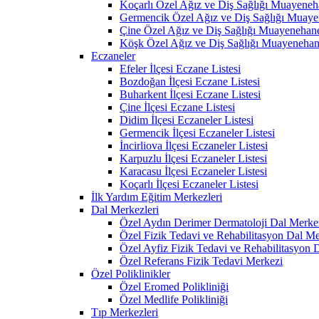
Koçarlı Özel Ağız ve Diş Sağlığı Muayeneh
Germencik Özel Ağız ve Diş Sağlığı Muaye
Çine Özel Ağız ve Diş Sağlığı Muayenehane
Köşk Özel Ağız ve Diş Sağlığı Muayenehan
Eczaneler
Efeler İlçesi Eczane Listesi
Bozdoğan İlçesi Eczane Listesi
Buharkent İlçesi Eczane Listesi
Çine İlçesi Eczane Listesi
Didim İlçesi Eczaneler Listesi
Germencik İlçesi Eczaneler Listesi
İncirliova İlçesi Eczaneler Listesi
Karpuzlu İlçesi Eczaneler Listesi
Karacasu İlçesi Eczaneler Listesi
Koçarlı İlçesi Eczaneler Listesi
İlk Yardım Eğitim Merkezleri
Dal Merkezleri
Özel Aydın Derimer Dermatoloji Dal Merke
Özel Fizik Tedavi ve Rehabilitasyon Dal Me
Özel Ayfiz Fizik Tedavi ve Rehabilitasyon 
Özel Referans Fizik Tedavi Merkezi
Özel Poliklinikler
Özel Eromed Polikliniği
Özel Medlife Polikliniği
Tıp Merkezleri