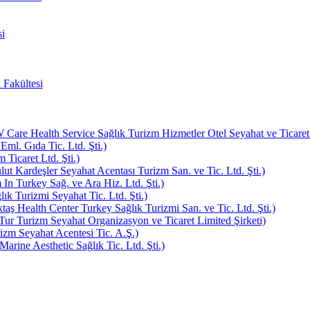
i
 Fakültesi
e Health Service Sağlık Turizm Hizmetler Otel Seyahat ve Ticaret L
Eml. Gıda Tic. Ltd. Şti.)
Ticaret Ltd. Şti.)
ut Kardeşler Seyahat Acentası Turizm San. ve Tic. Ltd. Şti.)
In Turkey Sağ. ve Ara Hiz. Ltd. Şti.)
k Turizmi Seyahat Tic. Ltd. Şti.)
aş Health Center Turkey Sağlık Turizmi San. ve Tic. Ltd. Şti.)
ur Turizm Seyahat Organizasyon ve Ticaret Limited Şirketi)
zm Seyahat Acentesi Tic. A.Ş.)
rine Aesthetic Sağlık Tic. Ltd. Şti.)