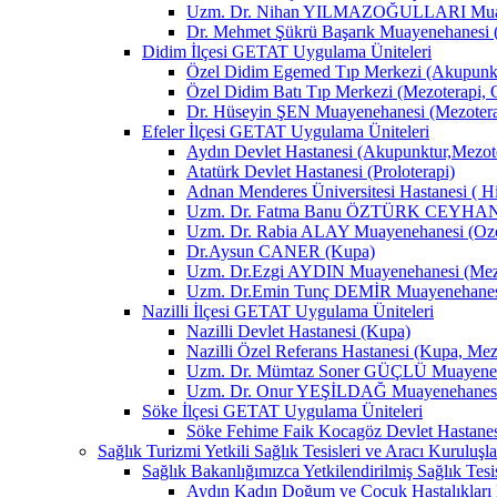
Uzm. Dr. Nihan YILMAZOĞULLARI Muay
Dr. Mehmet Şükrü Başarık Muayenehanesi 
Didim İlçesi GETAT Uygulama Üniteleri
Özel Didim Egemed Tıp Merkezi (Akupunktu
Özel Didim Batı Tıp Merkezi (Mezoterapi, 
Dr. Hüseyin ŞEN Muayenehanesi (Mezotera
Efeler İlçesi GETAT Uygulama Üniteleri
Aydın Devlet Hastanesi (Akupunktur,Mezot
Atatürk Devlet Hastanesi (Proloterapi)
Adnan Menderes Üniversitesi Hastanesi ( H
Uzm. Dr. Fatma Banu ÖZTÜRK CEYHAN M
Uzm. Dr. Rabia ALAY Muayenehanesi (Ozon
Dr.Aysun CANER (Kupa)
Uzm. Dr.Ezgi AYDIN Muayenehanesi (Mezo
Uzm. Dr.Emin Tunç DEMİR Muayenehanesi 
Nazilli İlçesi GETAT Uygulama Üniteleri
Nazilli Devlet Hastanesi (Kupa)
Nazilli Özel Referans Hastanesi (Kupa, Mez
Uzm. Dr. Mümtaz Soner GÜÇLÜ Muayenehan
Uzm. Dr. Onur YEŞİLDAĞ Muayenehanesi 
Söke İlçesi GETAT Uygulama Üniteleri
Söke Fehime Faik Kocagöz Devlet Hastanes
Sağlık Turizmi Yetkili Sağlık Tesisleri ve Aracı Kuruluşla
Sağlık Bakanlığımızca Yetkilendirilmiş Sağlık Tesis
Aydın Kadın Doğum ve Çocuk Hastalıkları 