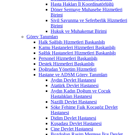
Hasta Hakları İl Koordinatörlüğü
Döner Sermaye Muhasebe Hizmetleri
Birimi
Sivil Savunma ve Seferberlik Hizmetleri
Birimi
Hukuk ve Muhakemat Birimi
Görev Tanımları
Halk Sağlığı Hizmetleri Başkanlığı
Kamu Hastaneleri Hizmetleri Başkanlığı
Sağlık Hastaneleri Hizmetleri Başkanlığı
Personel Hizmetleri Başkanlığı
Destek Hizmetleri Başkanlığı
Doğrudan Yönetim Hizmetleri
Hastane ve ADSM Görev Tanımları
Aydın Devlet Hastanesi
Atatürk Devlet Hastanesi
Aydın Kadın Doğum ve Çocuk
Hastalıkları Hastanesi
Nazilli Devlet Hastanesi
Söke Fehime Faik Kocagöz Devlet
Hastanesi
Didim Devlet Hastanesi
Kuşadası Devlet Hastanesi
Çine Devlet Hastanesi
Bozdoğan Rasim Menteşe İlçe Devlet