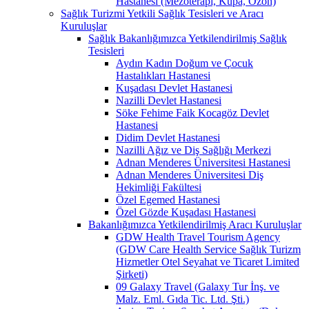
Hastanesi (Mezoterapi, Kupa, Ozon)
Sağlık Turizmi Yetkili Sağlık Tesisleri ve Aracı
Kuruluşlar
Sağlık Bakanlığımızca Yetkilendirilmiş Sağlık
Tesisleri
Aydın Kadın Doğum ve Çocuk
Hastalıkları Hastanesi
Kuşadası Devlet Hastanesi
Nazilli Devlet Hastanesi
Söke Fehime Faik Kocagöz Devlet
Hastanesi
Didim Devlet Hastanesi
Nazilli Ağız ve Diş Sağlığı Merkezi
Adnan Menderes Üniversitesi Hastanesi
Adnan Menderes Üniversitesi Diş
Hekimliği Fakültesi
Özel Egemed Hastanesi
Özel Gözde Kuşadası Hastanesi
Bakanlığımızca Yetkilendirilmiş Aracı Kuruluşlar
GDW Health Travel Tourism Agency
(GDW Care Health Service Sağlık Turizm
Hizmetler Otel Seyahat ve Ticaret Limited
Şirketi)
09 Galaxy Travel (Galaxy Tur İnş. ve
Malz. Eml. Gıda Tic. Ltd. Şti.)