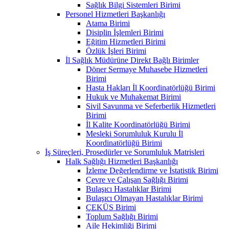
Sağlık Bilgi Sistemleri Birimi
Personel Hizmetleri Başkanlığı
Atama Birimi
Disiplin İşlemleri Birimi
Eğitim Hizmetleri Birimi
Özlük İşleri Birimi
İl Sağlık Müdürüne Direkt Bağlı Birimler
Döner Sermaye Muhasebe Hizmetleri
Birimi
Hasta Hakları İl Koordinatörlüğü Birimi
Hukuk ve Muhakemat Birimi
Sivil Savunma ve Seferberlik Hizmetleri
Birimi
İl Kalite Koordinatörlüğü Birimi
Mesleki Sorumluluk Kurulu İl
Koordinatörlüğü Birimi
İş Süreçleri, Prosedürler ve Sorumluluk Matrisleri
Halk Sağlığı Hizmetleri Başkanlığı
İzleme Değerlendirme ve İstatistik Birimi
Çevre ve Çalışan Sağlığı Birimi
Bulaşıcı Hastalıklar Birimi
Bulaşıcı Olmayan Hastalıklar Birimi
ÇEKÜS Birimi
Toplum Sağlığı Birimi
Aile Hekimliği Birimi