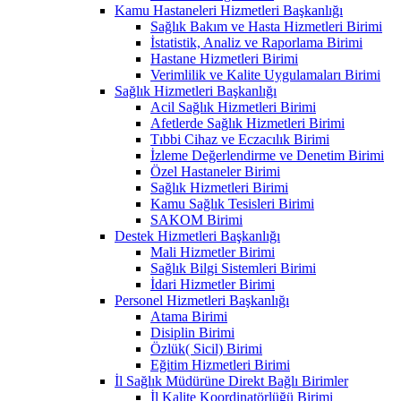
Kamu Hastaneleri Hizmetleri Başkanlığı
Sağlık Bakım ve Hasta Hizmetleri Birimi
İstatistik, Analiz ve Raporlama Birimi
Hastane Hizmetleri Birimi
Verimlilik ve Kalite Uygulamaları Birimi
Sağlık Hizmetleri Başkanlığı
Acil Sağlık Hizmetleri Birimi
Afetlerde Sağlık Hizmetleri Birimi
Tıbbi Cihaz ve Eczacılık Birimi
İzleme Değerlendirme ve Denetim Birimi
Özel Hastaneler Birimi
Sağlık Hizmetleri Birimi
Kamu Sağlık Tesisleri Birimi
SAKOM Birimi
Destek Hizmetleri Başkanlığı
Mali Hizmetler Birimi
Sağlık Bilgi Sistemleri Birimi
İdari Hizmetler Birimi
Personel Hizmetleri Başkanlığı
Atama Birimi
Disiplin Birimi
Özlük( Sicil) Birimi
Eğitim Hizmetleri Birimi
İl Sağlık Müdürüne Direkt Bağlı Birimler
İl Kalite Koordinatörlüğü Birimi