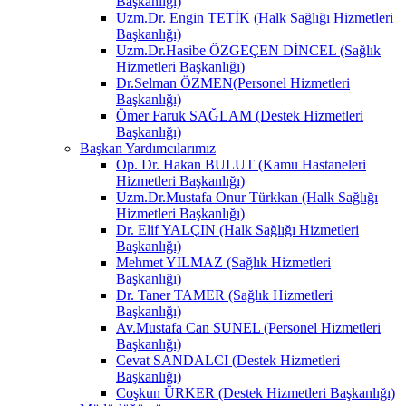
Başkanlığı)
Uzm.Dr. Engin TETİK (Halk Sağlığı Hizmetleri
Başkanlığı)
Uzm.Dr.Hasibe ÖZGEÇEN DİNCEL (Sağlık
Hizmetleri Başkanlığı)
Dr.Selman ÖZMEN(Personel Hizmetleri
Başkanlığı)
Ömer Faruk SAĞLAM (Destek Hizmetleri
Başkanlığı)
Başkan Yardımcılarımız
Op. Dr. Hakan BULUT (Kamu Hastaneleri
Hizmetleri Başkanlığı)
Uzm.Dr.Mustafa Onur Türkkan (Halk Sağlığı
Hizmetleri Başkanlığı)
Dr. Elif YALÇIN (Halk Sağlığı Hizmetleri
Başkanlığı)
Mehmet YILMAZ (Sağlık Hizmetleri
Başkanlığı)
Dr. Taner TAMER (Sağlık Hizmetleri
Başkanlığı)
Av.Mustafa Can SUNEL (Personel Hizmetleri
Başkanlığı)
Cevat SANDALCI (Destek Hizmetleri
Başkanlığı)
Coşkun ÜRKER (Destek Hizmetleri Başkanlığı)