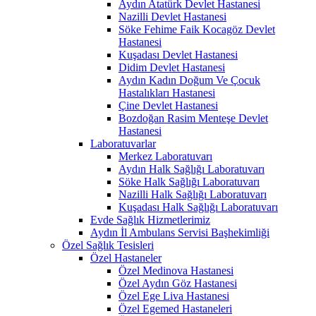
Aydın Atatürk Devlet Hastanesi
Nazilli Devlet Hastanesi
Söke Fehime Faik Kocagöz Devlet
Hastanesi
Kuşadası Devlet Hastanesi
Didim Devlet Hastanesi
Aydın Kadın Doğum Ve Çocuk
Hastalıkları Hastanesi
Çine Devlet Hastanesi
Bozdoğan Rasim Menteşe Devlet
Hastanesi
Laboratuvarlar
Merkez Laboratuvarı
Aydın Halk Sağlığı Laboratuvarı
Söke Halk Sağlığı Laboratuvarı
Nazilli Halk Sağlığı Laboratuvarı
Kuşadası Halk Sağlığı Laboratuvarı
Evde Sağlık Hizmetlerimiz
Aydın İl Ambulans Servisi Başhekimliği
Özel Sağlık Tesisleri
Özel Hastaneler
Özel Medinova Hastanesi
Özel Aydın Göz Hastanesi
Özel Ege Liva Hastanesi
Özel Egemed Hastaneleri