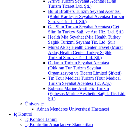
Arrive Turizm Seyahat Acentası (Dnk
Turizm Ticaret Ltd. Şti.)
Bulut Brothers Turizm Seyahat Acentası
(Bulut Kardeşler Seyahat Acentası Turizm
San. ve Tic. Ltd. Şti.)
Get Slim Turizm Seyahat Acentası (Get
Slim In Turkey Sağ. ve Ara Hiz. Ltd. Şti.)
Health Mia Seyahat (Mia Health Turkey
Sağlık Turizmi Seyahat Tic. Ltd. Şti.)
Murat Aktaş Health Center Travel (Murat
Aktaş Health Center Turkey Sağlık
Turizmi San. ve Tic. Ltd. Şti.)
Okkıran Turizm Seyahat Acentası
(Okkıran Tur Turizm Seyahat
Organizasyon ve Ticaret Limited Şirketi)
Tm Tour Medical Turizm (Tour Medical
Turizm Seyahat Acentesi Tic. A.Ş.)
Ephesus Marine Aesthetic Turizm
(Ephesus Marine Aesthetic Sağlık Tic. Ltd.
Şti.)
Üniversite
Adnan Menderes Üniversitesi Hastanesi
İç Kontrol
İç Kontrol Tanımı
İç Kontrolün Amaçları ve Standartları