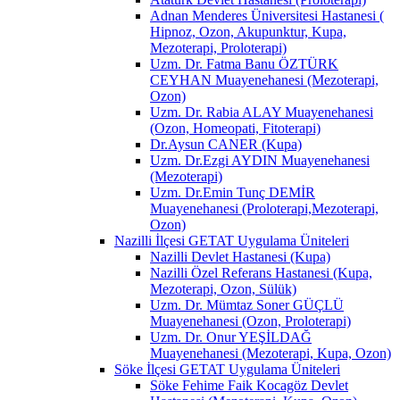
Adnan Menderes Üniversitesi Hastanesi (
Hipnoz, Ozon, Akupunktur, Kupa,
Mezoterapi, Proloterapi)
Uzm. Dr. Fatma Banu ÖZTÜRK
CEYHAN Muayenehanesi (Mezoterapi,
Ozon)
Uzm. Dr. Rabia ALAY Muayenehanesi
(Ozon, Homeopati, Fitoterapi)
Dr.Aysun CANER (Kupa)
Uzm. Dr.Ezgi AYDIN Muayenehanesi
(Mezoterapi)
Uzm. Dr.Emin Tunç DEMİR
Muayenehanesi (Proloterapi,Mezoterapi,
Ozon)
Nazilli İlçesi GETAT Uygulama Üniteleri
Nazilli Devlet Hastanesi (Kupa)
Nazilli Özel Referans Hastanesi (Kupa,
Mezoterapi, Ozon, Sülük)
Uzm. Dr. Mümtaz Soner GÜÇLÜ
Muayenehanesi (Ozon, Proloterapi)
Uzm. Dr. Onur YEŞİLDAĞ
Muayenehanesi (Mezoterapi, Kupa, Ozon)
Söke İlçesi GETAT Uygulama Üniteleri
Söke Fehime Faik Kocagöz Devlet