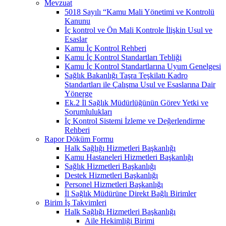
Mevzuat
5018 Sayılı “Kamu Mali Yönetimi ve Kontrolü
Kanunu
İç kontrol ve Ön Mali Kontrole İlişkin Usul ve
Esaslar
Kamu İç Kontrol Rehberi
Kamu İç Kontrol Standartları Tebliği
Kamu İç Kontrol Standartlarına Uyum Genelgesi
Sağlık Bakanlığı Taşra Teşkilatı Kadro
Standartları ile Çalışma Usul ve Esaslarına Dair
Yönerge
Ek.2 İl Sağlık Müdürlüğünün Görev Yetki ve
Sorumlulukları
İç Kontrol Sistemi İzleme ve Değerlendirme
Rehberi
Rapor Döküm Formu
Halk Sağlığı Hizmetleri Başkanlığı
Kamu Hastaneleri Hizmetleri Başkanlığı
Sağlık Hizmetleri Başkanlığı
Destek Hizmetleri Başkanlığı
Personel Hizmetleri Başkanlığı
İl Sağlık Müdürüne Direkt Bağlı Birimler
Birim İş Takvimleri
Halk Sağlığı Hizmetleri Başkanlığı
Aile Hekimliği Birimi