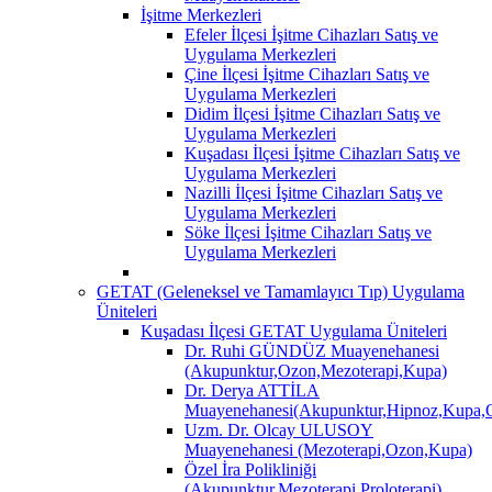
İşitme Merkezleri
Efeler İlçesi İşitme Cihazları Satış ve
Uygulama Merkezleri
Çine İlçesi İşitme Cihazları Satış ve
Uygulama Merkezleri
Didim İlçesi İşitme Cihazları Satış ve
Uygulama Merkezleri
Kuşadası İlçesi İşitme Cihazları Satış ve
Uygulama Merkezleri
Nazilli İlçesi İşitme Cihazları Satış ve
Uygulama Merkezleri
Söke İlçesi İşitme Cihazları Satış ve
Uygulama Merkezleri
GETAT (Geleneksel ve Tamamlayıcı Tıp) Uygulama
Üniteleri
Kuşadası İlçesi GETAT Uygulama Üniteleri
Dr. Ruhi GÜNDÜZ Muayenehanesi
(Akupunktur,Ozon,Mezoterapi,Kupa)
Dr. Derya ATTİLA
Muayenehanesi(Akupunktur,Hipnoz,Kupa,O
Uzm. Dr. Olcay ULUSOY
Muayenehanesi (Mezoterapi,Ozon,Kupa)
Özel İra Polikliniği
(Akupunktur,Mezoterapi,Proloterapi)