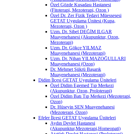
Özel Gözde Kuşadası Hastanesi
(Fitoterapi, Mezoterapi, Ozon )
Özel Dr. Zer Fizik Tedavi Müessesesi
GETAT Uygulama Ünitesi (Kupa,
Mezoterapi, Ozon )
Uzm. Dr. Sibel DEĞİM ILGAR
Muayenehanesi (Akupunktur, Ozon,
Mezoterapi)
Uzm. Dr. Gökçe YILMAZ
Muayenehanesi (Mezoterapi)
Uzm. Dr. Nihan YILMAZOĞULLARI
Muayenehanesi (Ozon)
Dr. Mehmet Şükrü Başarık
Muayenehanesi (Mezoterapi)
Didim İlçesi GETAT Uygulama Üniteleri
Özel Didim Egemed Tıp Merkezi
(Akupunktur, Ozon, Proloterapi)
Özel Didim Batı Tıp Merkezi (Mezoterapi,
Ozon)
Dr. Hüseyin ŞEN Muayenehanesi
(Mezoterapi, Ozon)
Efeler İlçesi GETAT Uygulama Üniteleri
Aydın Devlet Hastanesi
(Akupunktur,Mezoterapi,Homeopati)
Atatürk Devlet Hastanesi (Proloterapi)