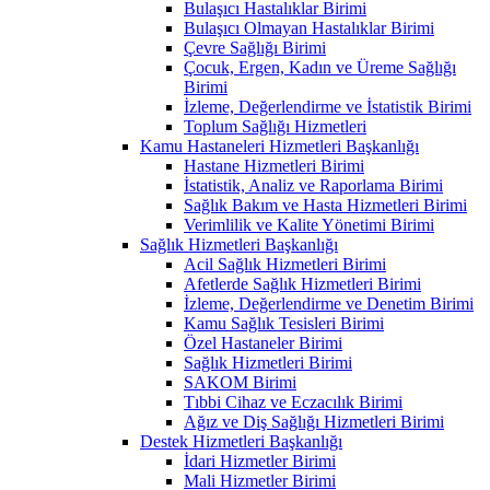
Bulaşıcı Hastalıklar Birimi
Bulaşıcı Olmayan Hastalıklar Birimi
Çevre Sağlığı Birimi
Çocuk, Ergen, Kadın ve Üreme Sağlığı
Birimi
İzleme, Değerlendirme ve İstatistik Birimi
Toplum Sağlığı Hizmetleri
Kamu Hastaneleri Hizmetleri Başkanlığı
Hastane Hizmetleri Birimi
İstatistik, Analiz ve Raporlama Birimi
Sağlık Bakım ve Hasta Hizmetleri Birimi
Verimlilik ve Kalite Yönetimi Birimi
Sağlık Hizmetleri Başkanlığı
Acil Sağlık Hizmetleri Birimi
Afetlerde Sağlık Hizmetleri Birimi
İzleme, Değerlendirme ve Denetim Birimi
Kamu Sağlık Tesisleri Birimi
Özel Hastaneler Birimi
Sağlık Hizmetleri Birimi
SAKOM Birimi
Tıbbi Cihaz ve Eczacılık Birimi
Ağız ve Diş Sağlığı Hizmetleri Birimi
Destek Hizmetleri Başkanlığı
İdari Hizmetler Birimi
Mali Hizmetler Birimi