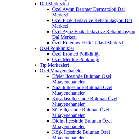
Dal Merkezleri
Özel Aydın Derimer Dermatoloji Dal
Merkezi
Özel Fizik Tedavi ve Rehabilitasyon Dal
Merkezi
Özel Ayfiz Fizik Tedavi ve Rehabilitasyon
Dal Merkezi
Özel Referans Fizik Tedavi Merkezi
Özel Poliklinikler
Özel Eromed Polikliniği
Özel Medlife Polikliniği
Tıp Merkezleri
Özel Muayenehaneler
Efeler İlçesinde Bulunan Özel
Muayenehaneler
Nazilli İlçesinde Bulunan Özel
Muayenehaneler
Kuşadası İlçesinde Bulunan Özel
Muayenehaneler
Söke İlçesinde Bulunan Özel
Muayenehaneler
Didim İlçesinde Bulunan Özel
Muayenehaneler
Köşk İlçesinde Bulunan Özel
Muayenehaneler