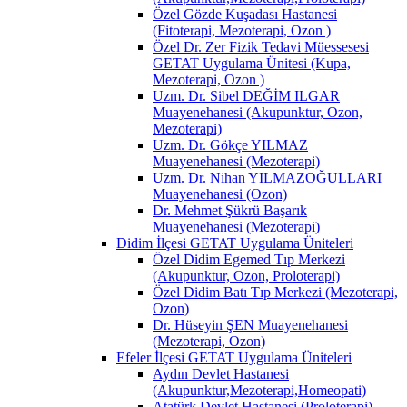
Özel Gözde Kuşadası Hastanesi
(Fitoterapi, Mezoterapi, Ozon )
Özel Dr. Zer Fizik Tedavi Müessesesi
GETAT Uygulama Ünitesi (Kupa,
Mezoterapi, Ozon )
Uzm. Dr. Sibel DEĞİM ILGAR
Muayenehanesi (Akupunktur, Ozon,
Mezoterapi)
Uzm. Dr. Gökçe YILMAZ
Muayenehanesi (Mezoterapi)
Uzm. Dr. Nihan YILMAZOĞULLARI
Muayenehanesi (Ozon)
Dr. Mehmet Şükrü Başarık
Muayenehanesi (Mezoterapi)
Didim İlçesi GETAT Uygulama Üniteleri
Özel Didim Egemed Tıp Merkezi
(Akupunktur, Ozon, Proloterapi)
Özel Didim Batı Tıp Merkezi (Mezoterapi,
Ozon)
Dr. Hüseyin ŞEN Muayenehanesi
(Mezoterapi, Ozon)
Efeler İlçesi GETAT Uygulama Üniteleri
Aydın Devlet Hastanesi
(Akupunktur,Mezoterapi,Homeopati)
Atatürk Devlet Hastanesi (Proloterapi)