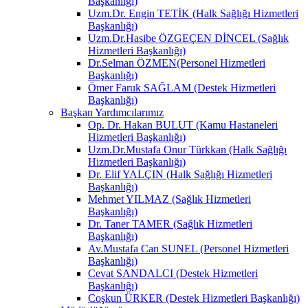
Başkanlığı)
Uzm.Dr. Engin TETİK (Halk Sağlığı Hizmetleri
Başkanlığı)
Uzm.Dr.Hasibe ÖZGEÇEN DİNCEL (Sağlık
Hizmetleri Başkanlığı)
Dr.Selman ÖZMEN(Personel Hizmetleri
Başkanlığı)
Ömer Faruk SAĞLAM (Destek Hizmetleri
Başkanlığı)
Başkan Yardımcılarımız
Op. Dr. Hakan BULUT (Kamu Hastaneleri
Hizmetleri Başkanlığı)
Uzm.Dr.Mustafa Onur Türkkan (Halk Sağlığı
Hizmetleri Başkanlığı)
Dr. Elif YALÇIN (Halk Sağlığı Hizmetleri
Başkanlığı)
Mehmet YILMAZ (Sağlık Hizmetleri
Başkanlığı)
Dr. Taner TAMER (Sağlık Hizmetleri
Başkanlığı)
Av.Mustafa Can SUNEL (Personel Hizmetleri
Başkanlığı)
Cevat SANDALCI (Destek Hizmetleri
Başkanlığı)
Coşkun ÜRKER (Destek Hizmetleri Başkanlığı)