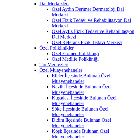
Dal Merkezleri
Özel Aydın Derimer Dermatoloji Dal
Merkezi
Özel Fizik Tedavi ve Rehabilitasyon Dal
Merkezi
Özel Ayfiz Fizik Tedavi ve Rehabilitasyon
Dal Merkezi
Özel Referans Fizik Tedavi Merkezi
Özel Poliklinikler
Özel Eromed Polikliniği
Özel Medlife Polikliniği
Tıp Merkezleri
Özel Muayenehaneler
Efeler İlçesinde Bulunan Özel
Muayenehaneler
Nazilli İlçesinde Bulunan Özel
Muayenehaneler
Kuşadası İlçesinde Bulunan Özel
Muayenehaneler
Söke İlçesinde Bulunan Özel
Muayenehaneler
Didim İlçesinde Bulunan Özel
Muayenehaneler
Köşk İlçesinde Bulunan Özel
Muayenehaneler