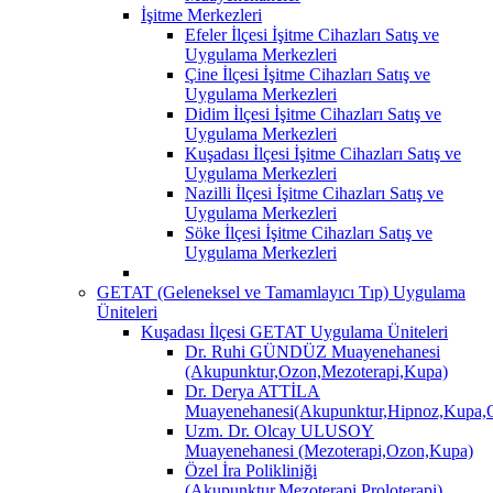
İşitme Merkezleri
Efeler İlçesi İşitme Cihazları Satış ve
Uygulama Merkezleri
Çine İlçesi İşitme Cihazları Satış ve
Uygulama Merkezleri
Didim İlçesi İşitme Cihazları Satış ve
Uygulama Merkezleri
Kuşadası İlçesi İşitme Cihazları Satış ve
Uygulama Merkezleri
Nazilli İlçesi İşitme Cihazları Satış ve
Uygulama Merkezleri
Söke İlçesi İşitme Cihazları Satış ve
Uygulama Merkezleri
GETAT (Geleneksel ve Tamamlayıcı Tıp) Uygulama
Üniteleri
Kuşadası İlçesi GETAT Uygulama Üniteleri
Dr. Ruhi GÜNDÜZ Muayenehanesi
(Akupunktur,Ozon,Mezoterapi,Kupa)
Dr. Derya ATTİLA
Muayenehanesi(Akupunktur,Hipnoz,Kupa,O
Uzm. Dr. Olcay ULUSOY
Muayenehanesi (Mezoterapi,Ozon,Kupa)
Özel İra Polikliniği
(Akupunktur,Mezoterapi,Proloterapi)