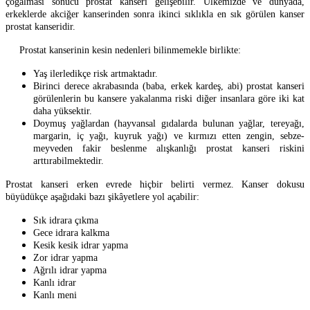
çoğalması sonucu prostat kanseri gelişebilir. Ülkemizde ve dünyada,
erkeklerde akciğer kanserinden sonra ikinci sıklıkla en sık görülen kanser
prostat kanseridir.
Prostat kanserinin kesin nedenleri bilinmemekle birlikte:
Yaş ilerledikçe risk artmaktadır.
Birinci derece akrabasında (baba, erkek kardeş, abi) prostat kanseri
görülenlerin bu kansere yakalanma riski diğer insanlara göre iki kat
daha yüksektir.
Doymuş yağlardan (hayvansal gıdalarda bulunan yağlar, tereyağı,
margarin, iç yağı, kuyruk yağı) ve kırmızı etten zengin, sebze-
meyveden fakir beslenme alışkanlığı prostat kanseri riskini
arttırabilmektedir.
Prostat kanseri erken evrede hiçbir belirti vermez. Kanser dokusu
büyüdükçe aşağıdaki bazı şikâyetlere yol açabilir:
Sık idrara çıkma
Gece idrara kalkma
Kesik kesik idrar yapma
Zor idrar yapma
Ağrılı idrar yapma
Kanlı idrar
Kanlı meni