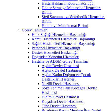
Hasta Hakları İl Koordinatörlüğü
Döner Sermaye Muhasebe Hizmetleri
Birimi
Sivil Savunma ve Seferberlik Hizmetleri
Birimi
Hukuk ve Muhakemat Birimi
Görev Tanımları
Halk Sağlığı Hizmetleri Başkanlığı
Kamu Hastaneleri Hizmetleri Başkanlığı
Sağlık Hastaneleri Hizmetleri Başkanlığı
Personel Hizmetleri Başkanlığı
Destek Hizmetleri Başkanlığı
Doğrudan Yönetim Hizmetleri
Hastane ve ADSM Görev Tanımları
Aydın Devlet Hastanesi
Atatürk Devlet Hastanesi
Aydın Kadın Doğum ve Çocuk
Hastalıkları Hastanesi
Nazilli Devlet Hastanesi
Söke Fehime Faik Kocagöz Devlet
Hastanesi
Didim Devlet Hastanesi
Kuşadası Devlet Hastanesi
Çine Devlet Hastanesi
Bozdoğan Rasim Menteşe İlçe Devlet