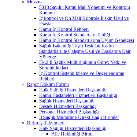
Mevzuat
5018 Sayılı “Kamu Mali Yönetimi ve Kontrolü
Kanunu
İç kontrol ve Ön Mali Kontrole İlişkin Usul ve
Esaslar
Kamu İç Kontrol Rehberi
Kamu İç Kontrol Standartları Tebliği
Kamu İç Kontrol Standartlarına Uyum Genelgesi
Sağlık Bakanlığı Taşra Teşkilatı Kadro
Standartları ile Çalışma Usul ve Esaslarına Dair
Yönerge
Ek.2 İl Sağlık Müdürlüğünün Görev Yetki ve
Sorumlulukları
İç Kontrol Sistemi İzleme ve Değerlendirme
Rehberi
Rapor Döküm Formu
Halk Sağlığı Hizmetleri Başkanlığı
Kamu Hastaneleri Hizmetleri Başkanlığı
Sağlık Hizmetleri Başkanlığı
Destek Hizmetleri Başkanlığı
Personel Hizmetleri Başkanlığı
İl Sağlık Müdürüne Direkt Bağlı Birimler
Birim İş Takvimleri
Halk Sağlığı Hizmetleri Başkanlığı
Aile Hekimliği Birimi