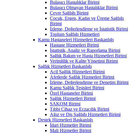
Bulaşıcı Hastalıklar Birimi
Bulaşıcı Olmayan Hastalıklar Birimi
Çevre Sağlığı Birimi
Çocuk, Ergen, Kadın ve Üreme Sağlığı
Birimi
İzleme, Değerlendirme ve İstatistik Birimi
Toplum Sağlığı Hizmetleri
Kamu Hastaneleri Hizmetleri Başkanlığı
Hastane Hizmetleri Birimi
İstatistik, Analiz ve Raporlama Birimi
Sağlık Bakım ve Hasta Hizmetleri Birimi
Verimlilik ve Kalite Yönetimi Birimi
Sağlık Hizmetleri Başkanlığı
Acil Sağlık Hizmetleri Birimi
Afetlerde Sağlık Hizmetleri Birimi
İzleme, Değerlendirme ve Denetim Birimi
Kamu Sağlık Tesisleri Birimi
Özel Hastaneler Birimi
Sağlık Hizmetleri Birimi
SAKOM Birimi
Tıbbi Cihaz ve Eczacılık Birimi
Ağız ve Diş Sağlığı Hizmetleri Birimi
Destek Hizmetleri Başkanlığı
İdari Hizmetler Birimi
Mali Hizmetler Birimi