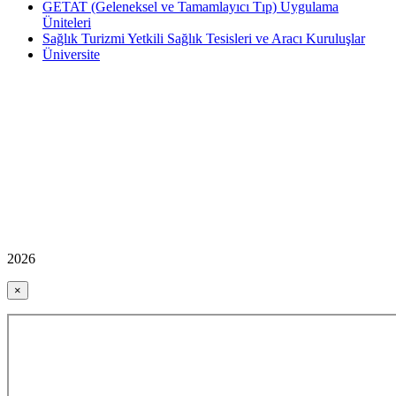
GETAT (Geleneksel ve Tamamlayıcı Tıp) Uygulama
Üniteleri
Sağlık Turizmi Yetkili Sağlık Tesisleri ve Aracı Kuruluşlar
Üniversite
2026
×