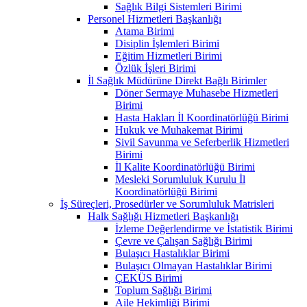
Sağlık Bilgi Sistemleri Birimi
Personel Hizmetleri Başkanlığı
Atama Birimi
Disiplin İşlemleri Birimi
Eğitim Hizmetleri Birimi
Özlük İşleri Birimi
İl Sağlık Müdürüne Direkt Bağlı Birimler
Döner Sermaye Muhasebe Hizmetleri
Birimi
Hasta Hakları İl Koordinatörlüğü Birimi
Hukuk ve Muhakemat Birimi
Sivil Savunma ve Seferberlik Hizmetleri
Birimi
İl Kalite Koordinatörlüğü Birimi
Mesleki Sorumluluk Kurulu İl
Koordinatörlüğü Birimi
İş Süreçleri, Prosedürler ve Sorumluluk Matrisleri
Halk Sağlığı Hizmetleri Başkanlığı
İzleme Değerlendirme ve İstatistik Birimi
Çevre ve Çalışan Sağlığı Birimi
Bulaşıcı Hastalıklar Birimi
Bulaşıcı Olmayan Hastalıklar Birimi
ÇEKÜS Birimi
Toplum Sağlığı Birimi
Aile Hekimliği Birimi