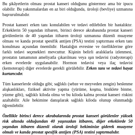
Bu şikâyetlerin olması prostat kanseri olduğunu göstermez ama bir ipucu
olabilir. Bu yakınmalardan en az biri olduğunda, üroloji (bevliye) uzmanına
başvurulmalıdır.
Prostat kanseri erken tanı konulabilen ve tedavi edilebilen bir hastalıktır.
Erkeklerin 50 yaşından itibaren, birinci derece akrabasında prostat kanseri
görülenlerin de 40 yaşından itibaren üroloji uzmanına düzenli muayene
olması ve kanda prostat spesifik antijen (PSA) testini yaptırması erken tanı
konulması açısından önemlidir. Hastalığın evresine ve özelliklerine göre
farklı tedavi seçenekleri mevcuttur. Kişinin belirli aralıklarla izlenmesi,
prostatın tamamının ameliyatla çıkarılması veya ışın tedavisi (radyoterapi)
erken evrelerde uygulanabilir. Hormon tedavisi veya ilaç tedavisi
(kemoterapi) diğer evrelerde gerekli görülebilir.
Erken tanı ve tedavi hayat
kurtarıcıdır.
Tüm kanserlerde olduğu gibi; sağlıklı (sebze ve meyveden zengin) beslenme
alışkanlıkları, fiziksel aktivite yapma (yürüme, koşma, bisiklete binme,
yüzme gibi), sağlıklı kiloda olma ve bu kiloda kalma prostat kanseri riskini
azaltabilir. Aile hekimine danışılarak sağlıklı kiloda olunup olunmadığı
öğrenilebilir.
Özellikle birinci derece akrabalarında prostat kanseri görülenler yüksek
risk altında olduğundan 40 yaşınızdan itibaren, diğer erkeklerde 50
yaşından itibaren düzenli olarak üroloji hekiminize giderek muayene
olmalı ve kanda prostat spesifik antijen (PSA) testini yaptırmalıdır.