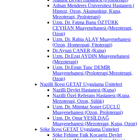
Adnan Menderes Üniversitesi Hastanesi (
Hipnoz, Ozon, Akupunktur, Kupa,
Mezoterapi, Proloterapi)
Uzm. Dr. Fatma Banu ÖZTÜRK
CEYHAN Muayenehanesi (Mezoterapi,
Ozon)
Uzm. Dr. Rabia ALAY Muayenehanesi
(Ozon, Homeopati, Fitoterapi)
Dr.Aysun CANER (Kupa)
Uzm. Dr.Ezgi AYDIN Muayenehanesi
(Mezoterapi)
Uzm. Dr.Emin Tunç DEMİR
Muayenehanesi (Proloterapi,Mezoterapi,
Ozon)
Nazilli İlçesi GETAT Uygulama Üniteleri
Nazilli Devlet Hastanesi (Kupa)
Nazilli Özel Referans Hastanesi (Kupa,
Mezoterapi, Ozon, Sülük)
Uzm. Dr. Mümtaz Soner GÜÇLÜ
Muayenehanesi (Ozon, Proloterapi)
Uzm. Dr. Onur YEŞİLDAĞ
Muayenehanesi (Mezoterapi, Kupa, Ozon)
Söke İlçesi GETAT Uygulama Üniteleri
Söke Fehime Faik Kocagöz Devlet