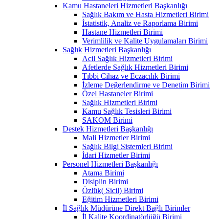
Kamu Hastaneleri Hizmetleri Başkanlığı
Sağlık Bakım ve Hasta Hizmetleri Birimi
İstatistik, Analiz ve Raporlama Birimi
Hastane Hizmetleri Birimi
Verimlilik ve Kalite Uygulamaları Birimi
Sağlık Hizmetleri Başkanlığı
Acil Sağlık Hizmetleri Birimi
Afetlerde Sağlık Hizmetleri Birimi
Tıbbi Cihaz ve Eczacılık Birimi
İzleme Değerlendirme ve Denetim Birimi
Özel Hastaneler Birimi
Sağlık Hizmetleri Birimi
Kamu Sağlık Tesisleri Birimi
SAKOM Birimi
Destek Hizmetleri Başkanlığı
Mali Hizmetler Birimi
Sağlık Bilgi Sistemleri Birimi
İdari Hizmetler Birimi
Personel Hizmetleri Başkanlığı
Atama Birimi
Disiplin Birimi
Özlük( Sicil) Birimi
Eğitim Hizmetleri Birimi
İl Sağlık Müdürüne Direkt Bağlı Birimler
İl Kalite Koordinatörlüğü Birimi