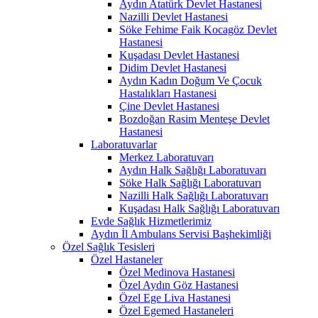
Aydın Atatürk Devlet Hastanesi
Nazilli Devlet Hastanesi
Söke Fehime Faik Kocagöz Devlet
Hastanesi
Kuşadası Devlet Hastanesi
Didim Devlet Hastanesi
Aydın Kadın Doğum Ve Çocuk
Hastalıkları Hastanesi
Çine Devlet Hastanesi
Bozdoğan Rasim Menteşe Devlet
Hastanesi
Laboratuvarlar
Merkez Laboratuvarı
Aydın Halk Sağlığı Laboratuvarı
Söke Halk Sağlığı Laboratuvarı
Nazilli Halk Sağlığı Laboratuvarı
Kuşadası Halk Sağlığı Laboratuvarı
Evde Sağlık Hizmetlerimiz
Aydın İl Ambulans Servisi Başhekimliği
Özel Sağlık Tesisleri
Özel Hastaneler
Özel Medinova Hastanesi
Özel Aydın Göz Hastanesi
Özel Ege Liva Hastanesi
Özel Egemed Hastaneleri