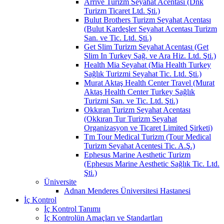
Arrive Turizm Seyahat Acentası (Dnk
Turizm Ticaret Ltd. Şti.)
Bulut Brothers Turizm Seyahat Acentası
(Bulut Kardeşler Seyahat Acentası Turizm
San. ve Tic. Ltd. Şti.)
Get Slim Turizm Seyahat Acentası (Get
Slim In Turkey Sağ. ve Ara Hiz. Ltd. Şti.)
Health Mia Seyahat (Mia Health Turkey
Sağlık Turizmi Seyahat Tic. Ltd. Şti.)
Murat Aktaş Health Center Travel (Murat
Aktaş Health Center Turkey Sağlık
Turizmi San. ve Tic. Ltd. Şti.)
Okkıran Turizm Seyahat Acentası
(Okkıran Tur Turizm Seyahat
Organizasyon ve Ticaret Limited Şirketi)
Tm Tour Medical Turizm (Tour Medical
Turizm Seyahat Acentesi Tic. A.Ş.)
Ephesus Marine Aesthetic Turizm
(Ephesus Marine Aesthetic Sağlık Tic. Ltd.
Şti.)
Üniversite
Adnan Menderes Üniversitesi Hastanesi
İç Kontrol
İç Kontrol Tanımı
İç Kontrolün Amaçları ve Standartları