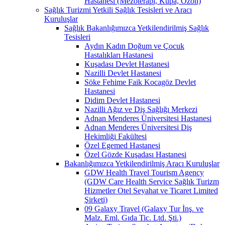
Hastanesi (Mezoterapi, Kupa, Ozon)
Sağlık Turizmi Yetkili Sağlık Tesisleri ve Aracı
Kuruluşlar
Sağlık Bakanlığımızca Yetkilendirilmiş Sağlık
Tesisleri
Aydın Kadın Doğum ve Çocuk
Hastalıkları Hastanesi
Kuşadası Devlet Hastanesi
Nazilli Devlet Hastanesi
Söke Fehime Faik Kocagöz Devlet
Hastanesi
Didim Devlet Hastanesi
Nazilli Ağız ve Diş Sağlığı Merkezi
Adnan Menderes Üniversitesi Hastanesi
Adnan Menderes Üniversitesi Diş
Hekimliği Fakültesi
Özel Egemed Hastanesi
Özel Gözde Kuşadası Hastanesi
Bakanlığımızca Yetkilendirilmiş Aracı Kuruluşlar
GDW Health Travel Tourism Agency
(GDW Care Health Service Sağlık Turizm
Hizmetler Otel Seyahat ve Ticaret Limited
Şirketi)
09 Galaxy Travel (Galaxy Tur İnş. ve
Malz. Eml. Gıda Tic. Ltd. Şti.)