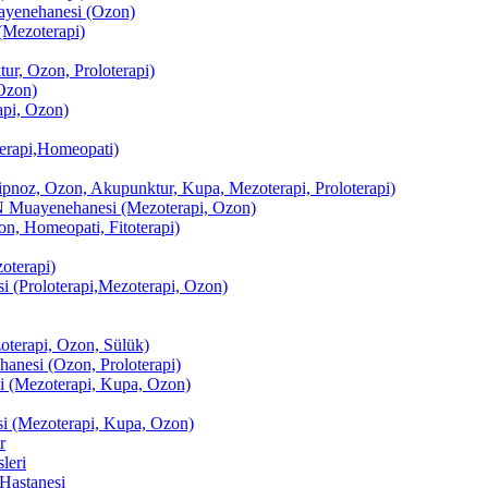
enehanesi (Ozon)
(Mezoterapi)
r, Ozon, Proloterapi)
Ozon)
pi, Ozon)
erapi,Homeopati)
ipnoz, Ozon, Akupunktur, Kupa, Mezoterapi, Proloterapi)
uayenehanesi (Mezoterapi, Ozon)
, Homeopati, Fitoterapi)
terapi)
(Proloterapi,Mezoterapi, Ozon)
oterapi, Ozon, Sülük)
esi (Ozon, Proloterapi)
(Mezoterapi, Kupa, Ozon)
i (Mezoterapi, Kupa, Ozon)
r
leri
Hastanesi