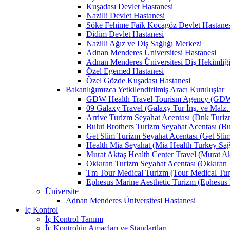
Kuşadası Devlet Hastanesi
Nazilli Devlet Hastanesi
Söke Fehime Faik Kocagöz Devlet Hastanes
Didim Devlet Hastanesi
Nazilli Ağız ve Diş Sağlığı Merkezi
Adnan Menderes Üniversitesi Hastanesi
Adnan Menderes Üniversitesi Diş Hekimliği
Özel Egemed Hastanesi
Özel Gözde Kuşadası Hastanesi
Bakanlığımızca Yetkilendirilmiş Aracı Kuruluşlar
GDW Health Travel Tourism Agency (GDW Car
09 Galaxy Travel (Galaxy Tur İnş. ve Malz. 
Arrive Turizm Seyahat Acentası (Dnk Turizm 
Bulut Brothers Turizm Seyahat Acentası (Bul
Get Slim Turizm Seyahat Acentası (Get Slim 
Health Mia Seyahat (Mia Health Turkey Sağlı
Murat Aktaş Health Center Travel (Murat Akt
Okkıran Turizm Seyahat Acentası (Okkıran T
Tm Tour Medical Turizm (Tour Medical Turi
Ephesus Marine Aesthetic Turizm (Ephesus Ma
Üniversite
Adnan Menderes Üniversitesi Hastanesi
İç Kontrol
İç Kontrol Tanımı
İç Kontrolün Amaçları ve Standartları