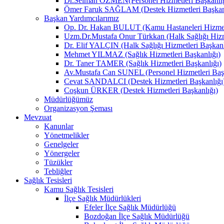
Dr.Selman ÖZMEN(Personel Hizmetleri Başkanlığ
Ömer Faruk SAĞLAM (Destek Hizmetleri Başkanl
Başkan Yardımcılarımız
Op. Dr. Hakan BULUT (Kamu Hastaneleri Hizmetl
Uzm.Dr.Mustafa Onur Türkkan (Halk Sağlığı Hizme
Dr. Elif YALÇIN (Halk Sağlığı Hizmetleri Başkanl
Mehmet YILMAZ (Sağlık Hizmetleri Başkanlığı)
Dr. Taner TAMER (Sağlık Hizmetleri Başkanlığı)
Av.Mustafa Can SUNEL (Personel Hizmetleri Başk
Cevat SANDALCI (Destek Hizmetleri Başkanlığı
Coşkun ÜRKER (Destek Hizmetleri Başkanlığı)
Müdürlüğümüz
Organizasyon Şeması
Mevzuat
Kanunlar
Yönetmelikler
Genelgeler
Yönergeler
Tüzükler
Tebliğler
Sağlık Tesisleri
Kamu Sağlık Tesisleri
İlçe Sağlık Müdürlükleri
Efeler İlçe Sağlık Müdürlüğü
Bozdoğan İlçe Sağlık Müdürlüğü