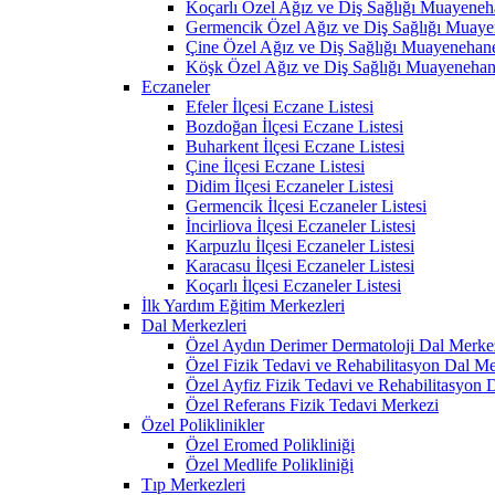
Koçarlı Özel Ağız ve Diş Sağlığı Muayeneh
Germencik Özel Ağız ve Diş Sağlığı Muaye
Çine Özel Ağız ve Diş Sağlığı Muayenehane
Köşk Özel Ağız ve Diş Sağlığı Muayenehan
Eczaneler
Efeler İlçesi Eczane Listesi
Bozdoğan İlçesi Eczane Listesi
Buharkent İlçesi Eczane Listesi
Çine İlçesi Eczane Listesi
Didim İlçesi Eczaneler Listesi
Germencik İlçesi Eczaneler Listesi
İncirliova İlçesi Eczaneler Listesi
Karpuzlu İlçesi Eczaneler Listesi
Karacasu İlçesi Eczaneler Listesi
Koçarlı İlçesi Eczaneler Listesi
İlk Yardım Eğitim Merkezleri
Dal Merkezleri
Özel Aydın Derimer Dermatoloji Dal Merke
Özel Fizik Tedavi ve Rehabilitasyon Dal Me
Özel Ayfiz Fizik Tedavi ve Rehabilitasyon 
Özel Referans Fizik Tedavi Merkezi
Özel Poliklinikler
Özel Eromed Polikliniği
Özel Medlife Polikliniği
Tıp Merkezleri