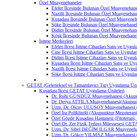
Özel Muayenehaneler
Efeler İlçesinde Bulunan Özel Muayenehane
Nazilli İlçesinde Bulunan Özel Muayenehan
Kuşadası İlçesinde Bulunan Özel Muayeneh
Söke İlçesinde Bulunan Özel Muayenehanel
Didim İlçesinde Bulunan Özel Muayenehane
Köşk İlçesinde Bulunan Özel Muayenehane
İşitme Merkezleri
Efeler İlçesi İşitme Cihazları Satış ve Uygu
Çine İlçesi İşitme Cihazları Satış ve Uygul
Didim İlçesi İşitme Cihazları Satış ve Uygu
Kuşadası İlçesi İşitme Cihazları Satış ve U
Nazilli İlçesi İşitme Cihazları Satış ve Uyg
Söke İlçesi İşitme Cihazları Satış ve Uygul
GETAT (Geleneksel ve Tamamlayıcı Tıp) Uygulama Ünit
Kuşadası İlçesi GETAT Uygulama Üniteleri
Dr. Ruhi GÜNDÜZ Muayenehanesi (Akupun
Dr. Derya ATTİLA Muayenehanesi(Akupunk
Uzm. Dr. Olcay ULUSOY Muayenehanesi (
Özel İra Polikliniği (Akupunktur,Mezoterapi
Özel Gözde Kuşadası Hastanesi (Fitoterapi,
Özel Dr. Zer Fizik Tedavi Müessesesi GET
Uzm. Dr. Sibel DEĞİM ILGAR Muayenehane
Uzm. Dr. Gökçe YILMAZ Muayenehanesi (