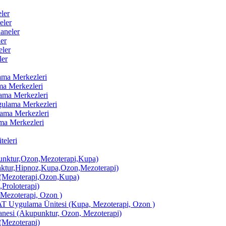
ler
eler
aneler
er
ler
ler
lama Merkezleri
ama Merkezleri
lama Merkezleri
ygulama Merkezleri
ulama Merkezleri
ama Merkezleri
eleri
ktur,Ozon,Mezoterapi,Kupa)
tur,Hipnoz,Kupa,Ozon,Mezoterapi)
Mezoterapi,Ozon,Kupa)
,Proloterapi)
 Mezoterapi, Ozon )
AT Uygulama Ünitesi (Kupa, Mezoterapi, Ozon )
si (Akupunktur, Ozon, Mezoterapi)
Mezoterapi)