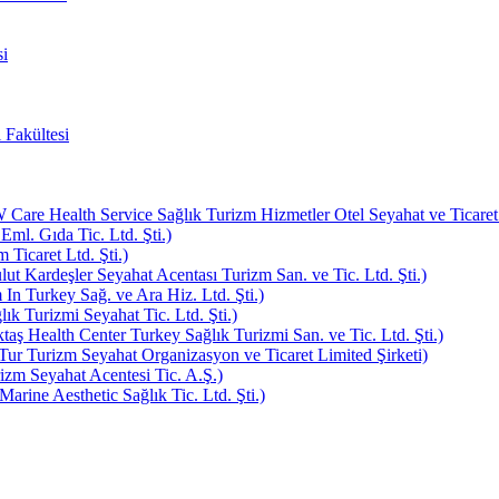
i
 Fakültesi
e Health Service Sağlık Turizm Hizmetler Otel Seyahat ve Ticaret L
Eml. Gıda Tic. Ltd. Şti.)
Ticaret Ltd. Şti.)
ut Kardeşler Seyahat Acentası Turizm San. ve Tic. Ltd. Şti.)
In Turkey Sağ. ve Ara Hiz. Ltd. Şti.)
k Turizmi Seyahat Tic. Ltd. Şti.)
aş Health Center Turkey Sağlık Turizmi San. ve Tic. Ltd. Şti.)
ur Turizm Seyahat Organizasyon ve Ticaret Limited Şirketi)
zm Seyahat Acentesi Tic. A.Ş.)
rine Aesthetic Sağlık Tic. Ltd. Şti.)