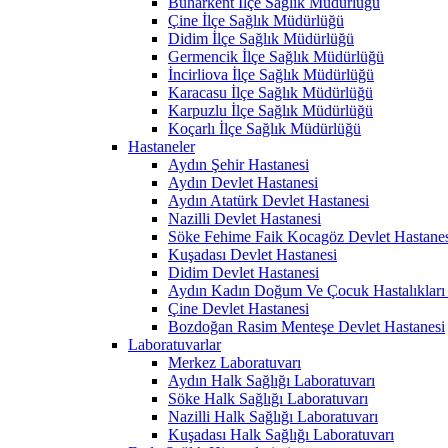
Buharkent İlçe Sağlık Müdürlüğü
Çine İlçe Sağlık Müdürlüğü
Didim İlçe Sağlık Müdürlüğü
Germencik İlçe Sağlık Müdürlüğü
İncirliova İlçe Sağlık Müdürlüğü
Karacasu İlçe Sağlık Müdürlüğü
Karpuzlu İlçe Sağlık Müdürlüğü
Koçarlı İlçe Sağlık Müdürlüğü
Hastaneler
Aydın Şehir Hastanesi
Aydın Devlet Hastanesi
Aydın Atatürk Devlet Hastanesi
Nazilli Devlet Hastanesi
Söke Fehime Faik Kocagöz Devlet Hastanes
Kuşadası Devlet Hastanesi
Didim Devlet Hastanesi
Aydın Kadın Doğum Ve Çocuk Hastalıkları 
Çine Devlet Hastanesi
Bozdoğan Rasim Menteşe Devlet Hastanesi
Laboratuvarlar
Merkez Laboratuvarı
Aydın Halk Sağlığı Laboratuvarı
Söke Halk Sağlığı Laboratuvarı
Nazilli Halk Sağlığı Laboratuvarı
Kuşadası Halk Sağlığı Laboratuvarı