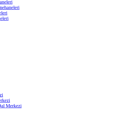
aneleri
nehaneleri
leri
eleri
zi
rkezi
Dal Merkezi