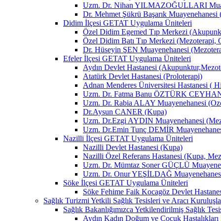
Uzm. Dr. Nihan YILMAZOĞULLARI Muay
Dr. Mehmet Şükrü Başarık Muayenehanesi 
Didim İlçesi GETAT Uygulama Üniteleri
Özel Didim Egemed Tıp Merkezi (Akupunktu
Özel Didim Batı Tıp Merkezi (Mezoterapi, 
Dr. Hüseyin ŞEN Muayenehanesi (Mezotera
Efeler İlçesi GETAT Uygulama Üniteleri
Aydın Devlet Hastanesi (Akupunktur,Mezot
Atatürk Devlet Hastanesi (Proloterapi)
Adnan Menderes Üniversitesi Hastanesi ( H
Uzm. Dr. Fatma Banu ÖZTÜRK CEYHAN M
Uzm. Dr. Rabia ALAY Muayenehanesi (Ozon
Dr.Aysun CANER (Kupa)
Uzm. Dr.Ezgi AYDIN Muayenehanesi (Mezo
Uzm. Dr.Emin Tunç DEMİR Muayenehanesi 
Nazilli İlçesi GETAT Uygulama Üniteleri
Nazilli Devlet Hastanesi (Kupa)
Nazilli Özel Referans Hastanesi (Kupa, Mez
Uzm. Dr. Mümtaz Soner GÜÇLÜ Muayenehan
Uzm. Dr. Onur YEŞİLDAĞ Muayenehanesi 
Söke İlçesi GETAT Uygulama Üniteleri
Söke Fehime Faik Kocagöz Devlet Hastanes
Sağlık Turizmi Yetkili Sağlık Tesisleri ve Aracı Kuruluşla
Sağlık Bakanlığımızca Yetkilendirilmiş Sağlık Tesis
Aydın Kadın Doğum ve Çocuk Hastalıkları 