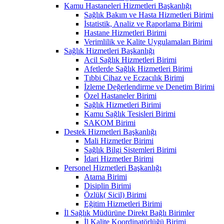
Kamu Hastaneleri Hizmetleri Başkanlığı
Sağlık Bakım ve Hasta Hizmetleri Birimi
İstatistik, Analiz ve Raporlama Birimi
Hastane Hizmetleri Birimi
Verimlilik ve Kalite Uygulamaları Birimi
Sağlık Hizmetleri Başkanlığı
Acil Sağlık Hizmetleri Birimi
Afetlerde Sağlık Hizmetleri Birimi
Tıbbi Cihaz ve Eczacılık Birimi
İzleme Değerlendirme ve Denetim Birimi
Özel Hastaneler Birimi
Sağlık Hizmetleri Birimi
Kamu Sağlık Tesisleri Birimi
SAKOM Birimi
Destek Hizmetleri Başkanlığı
Mali Hizmetler Birimi
Sağlık Bilgi Sistemleri Birimi
İdari Hizmetler Birimi
Personel Hizmetleri Başkanlığı
Atama Birimi
Disiplin Birimi
Özlük( Sicil) Birimi
Eğitim Hizmetleri Birimi
İl Sağlık Müdürüne Direkt Bağlı Birimler
İl Kalite Koordinatörlüğü Birimi