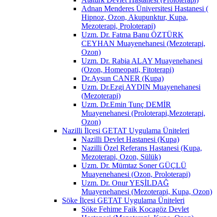
Adnan Menderes Üniversitesi Hastanesi (
Hipnoz, Ozon, Akupunktur, Kupa,
Mezoterapi, Proloterapi)
Uzm. Dr. Fatma Banu ÖZTÜRK
CEYHAN Muayenehanesi (Mezoterapi,
Ozon)
Uzm. Dr. Rabia ALAY Muayenehanesi
(Ozon, Homeopati, Fitoterapi)
Dr.Aysun CANER (Kupa)
Uzm. Dr.Ezgi AYDIN Muayenehanesi
(Mezoterapi)
Uzm. Dr.Emin Tunç DEMİR
Muayenehanesi (Proloterapi,Mezoterapi,
Ozon)
Nazilli İlçesi GETAT Uygulama Üniteleri
Nazilli Devlet Hastanesi (Kupa)
Nazilli Özel Referans Hastanesi (Kupa,
Mezoterapi, Ozon, Sülük)
Uzm. Dr. Mümtaz Soner GÜÇLÜ
Muayenehanesi (Ozon, Proloterapi)
Uzm. Dr. Onur YEŞİLDAĞ
Muayenehanesi (Mezoterapi, Kupa, Ozon)
Söke İlçesi GETAT Uygulama Üniteleri
Söke Fehime Faik Kocagöz Devlet