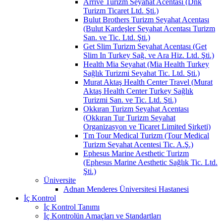
Arrive Turizm Seyahat Acentası (Dnk
Turizm Ticaret Ltd. Şti.)
Bulut Brothers Turizm Seyahat Acentası
(Bulut Kardeşler Seyahat Acentası Turizm
San. ve Tic. Ltd. Şti.)
Get Slim Turizm Seyahat Acentası (Get
Slim In Turkey Sağ. ve Ara Hiz. Ltd. Şti.)
Health Mia Seyahat (Mia Health Turkey
Sağlık Turizmi Seyahat Tic. Ltd. Şti.)
Murat Aktaş Health Center Travel (Murat
Aktaş Health Center Turkey Sağlık
Turizmi San. ve Tic. Ltd. Şti.)
Okkıran Turizm Seyahat Acentası
(Okkıran Tur Turizm Seyahat
Organizasyon ve Ticaret Limited Şirketi)
Tm Tour Medical Turizm (Tour Medical
Turizm Seyahat Acentesi Tic. A.Ş.)
Ephesus Marine Aesthetic Turizm
(Ephesus Marine Aesthetic Sağlık Tic. Ltd.
Şti.)
Üniversite
Adnan Menderes Üniversitesi Hastanesi
İç Kontrol
İç Kontrol Tanımı
İç Kontrolün Amaçları ve Standartları