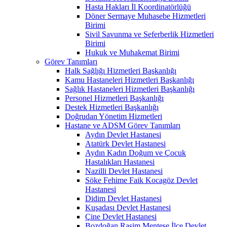
Hasta Hakları İl Koordinatörlüğü
Döner Sermaye Muhasebe Hizmetleri
Birimi
Sivil Savunma ve Seferberlik Hizmetleri
Birimi
Hukuk ve Muhakemat Birimi
Görev Tanımları
Halk Sağlığı Hizmetleri Başkanlığı
Kamu Hastaneleri Hizmetleri Başkanlığı
Sağlık Hastaneleri Hizmetleri Başkanlığı
Personel Hizmetleri Başkanlığı
Destek Hizmetleri Başkanlığı
Doğrudan Yönetim Hizmetleri
Hastane ve ADSM Görev Tanımları
Aydın Devlet Hastanesi
Atatürk Devlet Hastanesi
Aydın Kadın Doğum ve Çocuk
Hastalıkları Hastanesi
Nazilli Devlet Hastanesi
Söke Fehime Faik Kocagöz Devlet
Hastanesi
Didim Devlet Hastanesi
Kuşadası Devlet Hastanesi
Çine Devlet Hastanesi
Bozdoğan Rasim Menteşe İlçe Devlet