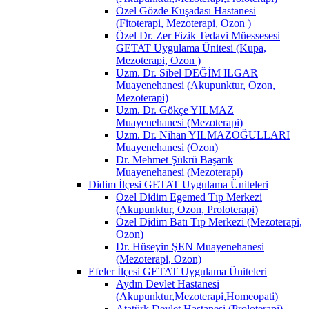
Özel Gözde Kuşadası Hastanesi
(Fitoterapi, Mezoterapi, Ozon )
Özel Dr. Zer Fizik Tedavi Müessesesi
GETAT Uygulama Ünitesi (Kupa,
Mezoterapi, Ozon )
Uzm. Dr. Sibel DEĞİM ILGAR
Muayenehanesi (Akupunktur, Ozon,
Mezoterapi)
Uzm. Dr. Gökçe YILMAZ
Muayenehanesi (Mezoterapi)
Uzm. Dr. Nihan YILMAZOĞULLARI
Muayenehanesi (Ozon)
Dr. Mehmet Şükrü Başarık
Muayenehanesi (Mezoterapi)
Didim İlçesi GETAT Uygulama Üniteleri
Özel Didim Egemed Tıp Merkezi
(Akupunktur, Ozon, Proloterapi)
Özel Didim Batı Tıp Merkezi (Mezoterapi,
Ozon)
Dr. Hüseyin ŞEN Muayenehanesi
(Mezoterapi, Ozon)
Efeler İlçesi GETAT Uygulama Üniteleri
Aydın Devlet Hastanesi
(Akupunktur,Mezoterapi,Homeopati)
Atatürk Devlet Hastanesi (Proloterapi)