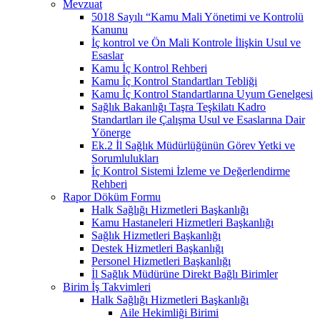
Mevzuat
5018 Sayılı “Kamu Mali Yönetimi ve Kontrolü
Kanunu
İç kontrol ve Ön Mali Kontrole İlişkin Usul ve
Esaslar
Kamu İç Kontrol Rehberi
Kamu İç Kontrol Standartları Tebliği
Kamu İç Kontrol Standartlarına Uyum Genelgesi
Sağlık Bakanlığı Taşra Teşkilatı Kadro
Standartları ile Çalışma Usul ve Esaslarına Dair
Yönerge
Ek.2 İl Sağlık Müdürlüğünün Görev Yetki ve
Sorumlulukları
İç Kontrol Sistemi İzleme ve Değerlendirme
Rehberi
Rapor Döküm Formu
Halk Sağlığı Hizmetleri Başkanlığı
Kamu Hastaneleri Hizmetleri Başkanlığı
Sağlık Hizmetleri Başkanlığı
Destek Hizmetleri Başkanlığı
Personel Hizmetleri Başkanlığı
İl Sağlık Müdürüne Direkt Bağlı Birimler
Birim İş Takvimleri
Halk Sağlığı Hizmetleri Başkanlığı
Aile Hekimliği Birimi