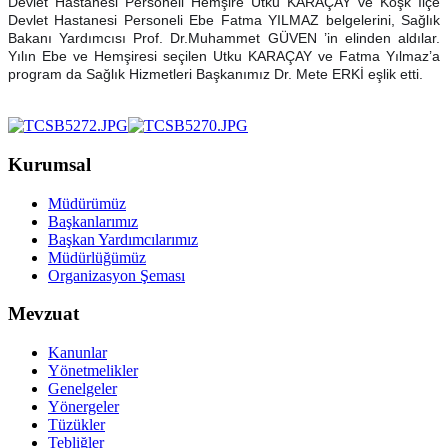
Devlet Hastanesi Personeli Hemşire Utku KARAÇAY ve Köşk İlçe
Devlet Hastanesi Personeli Ebe Fatma YILMAZ belgelerini, Sağlık
Bakanı Yardımcısı Prof. Dr.Muhammet GÜVEN ’in elinden aldılar.
Yılın Ebe ve Hemşiresi seçilen Utku KARAÇAY ve Fatma Yılmaz’a
program da Sağlık Hizmetleri Başkanımız Dr. Mete ERKİ eşlik etti.
Kurumsal
Müdürümüz
Başkanlarımız
Başkan Yardımcılarımız
Müdürlüğümüz
Organizasyon Şeması
Mevzuat
Kanunlar
Yönetmelikler
Genelgeler
Yönergeler
Tüzükler
Tebliğler