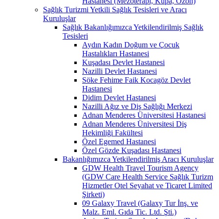
Hastanesi (Mezoterapi, Kupa, Ozon)
Sağlık Turizmi Yetkili Sağlık Tesisleri ve Aracı
Kuruluşlar
Sağlık Bakanlığımızca Yetkilendirilmiş Sağlık
Tesisleri
Aydın Kadın Doğum ve Çocuk
Hastalıkları Hastanesi
Kuşadası Devlet Hastanesi
Nazilli Devlet Hastanesi
Söke Fehime Faik Kocagöz Devlet
Hastanesi
Didim Devlet Hastanesi
Nazilli Ağız ve Diş Sağlığı Merkezi
Adnan Menderes Üniversitesi Hastanesi
Adnan Menderes Üniversitesi Diş
Hekimliği Fakültesi
Özel Egemed Hastanesi
Özel Gözde Kuşadası Hastanesi
Bakanlığımızca Yetkilendirilmiş Aracı Kuruluşlar
GDW Health Travel Tourism Agency
(GDW Care Health Service Sağlık Turizm
Hizmetler Otel Seyahat ve Ticaret Limited
Şirketi)
09 Galaxy Travel (Galaxy Tur İnş. ve
Malz. Eml. Gıda Tic. Ltd. Şti.)