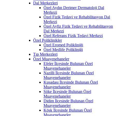
Dal Merkezleri
Özel Aydın Derimer Dermatoloji Dal
Merkezi
Özel Fizik Tedavi ve Rehabilitasyon Dal
Merkezi
Özel Ayfiz Fizik Tedavi ve Rehabilitasyon
Dal Merkezi
Özel Referans Fizik Tedavi Merkezi
Özel Poliklinikler
Özel Eromed Polikliniği
Özel Medlife Polikliniği
Tıp Merkezleri
Özel Muayenehaneler
Efeler İlçesinde Bulunan Özel
Muayenehaneler
Nazilli İlçesinde Bulunan Özel
Muayenehaneler
Kuşadası İlçesinde Bulunan Özel
Muayenehaneler
Söke İlçesinde Bulunan Özel
Muayenehaneler
Didim İlçesinde Bulunan Özel
Muayenehaneler
Köşk İlçesinde Bulunan Özel
Muayenehaneler