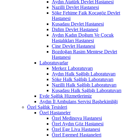
Aydın Atatürk Devlet Hastanesi
Nazilli Devlet Hastanesi
Söke Fehime Faik Kocagöz Devlet
Hastanesi
Kuşadası Devlet Hastanesi
Didim Devlet Hastanesi
Aydın Kadın Doğum Ve Çocuk
Hastalıkları Hastanesi
Çine Devlet Hastanesi
Bozdoğan Rasim Menteşe Devlet
Hastanesi
Laboratuvarlar
Merkez Laboratuvarı
Aydın Halk Sağlığı Laboratuvarı
Söke Halk Sağlığı Laboratuvarı
Nazilli Halk Sağlığı Laboratuvarı
Kuşadası Halk Sağlığı Laboratuvarı
Evde Sağlık Hizmetlerimiz
Aydın İl Ambulans Servisi Başhekimliği
Özel Sağlık Tesisleri
Özel Hastaneler
Özel Medinova Hastanesi
Özel Aydın Göz Hastanesi
Özel Ege Liva Hastanesi
Özel Egemed Hastaneleri