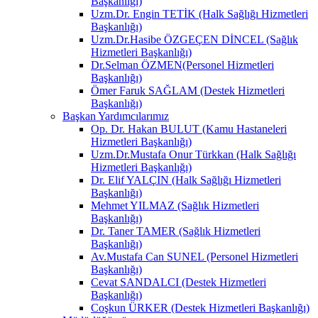
Başkanlığı)
Uzm.Dr. Engin TETİK (Halk Sağlığı Hizmetleri
Başkanlığı)
Uzm.Dr.Hasibe ÖZGEÇEN DİNCEL (Sağlık
Hizmetleri Başkanlığı)
Dr.Selman ÖZMEN(Personel Hizmetleri
Başkanlığı)
Ömer Faruk SAĞLAM (Destek Hizmetleri
Başkanlığı)
Başkan Yardımcılarımız
Op. Dr. Hakan BULUT (Kamu Hastaneleri
Hizmetleri Başkanlığı)
Uzm.Dr.Mustafa Onur Türkkan (Halk Sağlığı
Hizmetleri Başkanlığı)
Dr. Elif YALÇIN (Halk Sağlığı Hizmetleri
Başkanlığı)
Mehmet YILMAZ (Sağlık Hizmetleri
Başkanlığı)
Dr. Taner TAMER (Sağlık Hizmetleri
Başkanlığı)
Av.Mustafa Can SUNEL (Personel Hizmetleri
Başkanlığı)
Cevat SANDALCI (Destek Hizmetleri
Başkanlığı)
Coşkun ÜRKER (Destek Hizmetleri Başkanlığı)