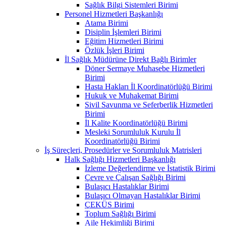
Sağlık Bilgi Sistemleri Birimi
Personel Hizmetleri Başkanlığı
Atama Birimi
Disiplin İşlemleri Birimi
Eğitim Hizmetleri Birimi
Özlük İşleri Birimi
İl Sağlık Müdürüne Direkt Bağlı Birimler
Döner Sermaye Muhasebe Hizmetleri
Birimi
Hasta Hakları İl Koordinatörlüğü Birimi
Hukuk ve Muhakemat Birimi
Sivil Savunma ve Seferberlik Hizmetleri
Birimi
İl Kalite Koordinatörlüğü Birimi
Mesleki Sorumluluk Kurulu İl
Koordinatörlüğü Birimi
İş Süreçleri, Prosedürler ve Sorumluluk Matrisleri
Halk Sağlığı Hizmetleri Başkanlığı
İzleme Değerlendirme ve İstatistik Birimi
Çevre ve Çalışan Sağlığı Birimi
Bulaşıcı Hastalıklar Birimi
Bulaşıcı Olmayan Hastalıklar Birimi
ÇEKÜS Birimi
Toplum Sağlığı Birimi
Aile Hekimliği Birimi