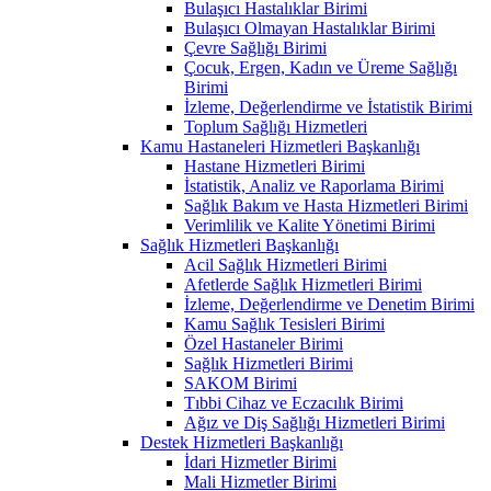
Bulaşıcı Hastalıklar Birimi
Bulaşıcı Olmayan Hastalıklar Birimi
Çevre Sağlığı Birimi
Çocuk, Ergen, Kadın ve Üreme Sağlığı
Birimi
İzleme, Değerlendirme ve İstatistik Birimi
Toplum Sağlığı Hizmetleri
Kamu Hastaneleri Hizmetleri Başkanlığı
Hastane Hizmetleri Birimi
İstatistik, Analiz ve Raporlama Birimi
Sağlık Bakım ve Hasta Hizmetleri Birimi
Verimlilik ve Kalite Yönetimi Birimi
Sağlık Hizmetleri Başkanlığı
Acil Sağlık Hizmetleri Birimi
Afetlerde Sağlık Hizmetleri Birimi
İzleme, Değerlendirme ve Denetim Birimi
Kamu Sağlık Tesisleri Birimi
Özel Hastaneler Birimi
Sağlık Hizmetleri Birimi
SAKOM Birimi
Tıbbi Cihaz ve Eczacılık Birimi
Ağız ve Diş Sağlığı Hizmetleri Birimi
Destek Hizmetleri Başkanlığı
İdari Hizmetler Birimi
Mali Hizmetler Birimi