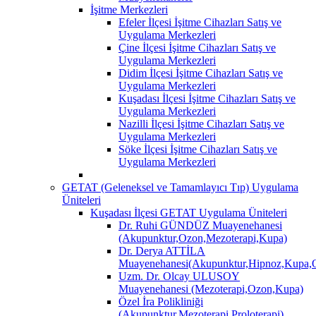
İşitme Merkezleri
Efeler İlçesi İşitme Cihazları Satış ve
Uygulama Merkezleri
Çine İlçesi İşitme Cihazları Satış ve
Uygulama Merkezleri
Didim İlçesi İşitme Cihazları Satış ve
Uygulama Merkezleri
Kuşadası İlçesi İşitme Cihazları Satış ve
Uygulama Merkezleri
Nazilli İlçesi İşitme Cihazları Satış ve
Uygulama Merkezleri
Söke İlçesi İşitme Cihazları Satış ve
Uygulama Merkezleri
GETAT (Geleneksel ve Tamamlayıcı Tıp) Uygulama
Üniteleri
Kuşadası İlçesi GETAT Uygulama Üniteleri
Dr. Ruhi GÜNDÜZ Muayenehanesi
(Akupunktur,Ozon,Mezoterapi,Kupa)
Dr. Derya ATTİLA
Muayenehanesi(Akupunktur,Hipnoz,Kupa,O
Uzm. Dr. Olcay ULUSOY
Muayenehanesi (Mezoterapi,Ozon,Kupa)
Özel İra Polikliniği
(Akupunktur,Mezoterapi,Proloterapi)