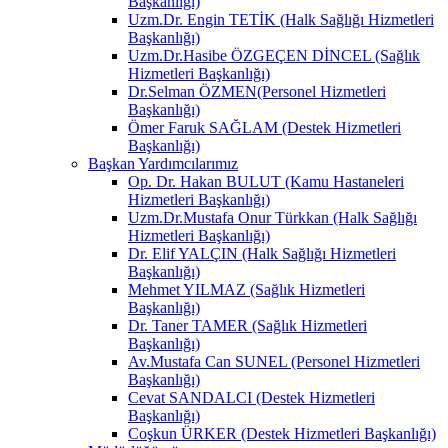
Başkanlığı)
Uzm.Dr. Engin TETİK (Halk Sağlığı Hizmetleri
Başkanlığı)
Uzm.Dr.Hasibe ÖZGEÇEN DİNCEL (Sağlık
Hizmetleri Başkanlığı)
Dr.Selman ÖZMEN(Personel Hizmetleri
Başkanlığı)
Ömer Faruk SAĞLAM (Destek Hizmetleri
Başkanlığı)
Başkan Yardımcılarımız
Op. Dr. Hakan BULUT (Kamu Hastaneleri
Hizmetleri Başkanlığı)
Uzm.Dr.Mustafa Onur Türkkan (Halk Sağlığı
Hizmetleri Başkanlığı)
Dr. Elif YALÇIN (Halk Sağlığı Hizmetleri
Başkanlığı)
Mehmet YILMAZ (Sağlık Hizmetleri
Başkanlığı)
Dr. Taner TAMER (Sağlık Hizmetleri
Başkanlığı)
Av.Mustafa Can SUNEL (Personel Hizmetleri
Başkanlığı)
Cevat SANDALCI (Destek Hizmetleri
Başkanlığı)
Coşkun ÜRKER (Destek Hizmetleri Başkanlığı)