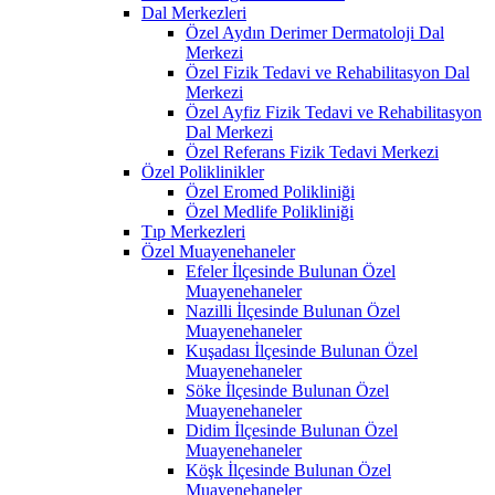
Dal Merkezleri
Özel Aydın Derimer Dermatoloji Dal
Merkezi
Özel Fizik Tedavi ve Rehabilitasyon Dal
Merkezi
Özel Ayfiz Fizik Tedavi ve Rehabilitasyon
Dal Merkezi
Özel Referans Fizik Tedavi Merkezi
Özel Poliklinikler
Özel Eromed Polikliniği
Özel Medlife Polikliniği
Tıp Merkezleri
Özel Muayenehaneler
Efeler İlçesinde Bulunan Özel
Muayenehaneler
Nazilli İlçesinde Bulunan Özel
Muayenehaneler
Kuşadası İlçesinde Bulunan Özel
Muayenehaneler
Söke İlçesinde Bulunan Özel
Muayenehaneler
Didim İlçesinde Bulunan Özel
Muayenehaneler
Köşk İlçesinde Bulunan Özel
Muayenehaneler