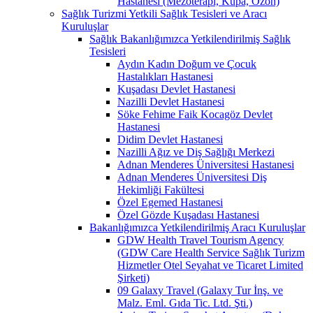
Hastanesi (Mezoterapi, Kupa, Ozon)
Sağlık Turizmi Yetkili Sağlık Tesisleri ve Aracı
Kuruluşlar
Sağlık Bakanlığımızca Yetkilendirilmiş Sağlık
Tesisleri
Aydın Kadın Doğum ve Çocuk
Hastalıkları Hastanesi
Kuşadası Devlet Hastanesi
Nazilli Devlet Hastanesi
Söke Fehime Faik Kocagöz Devlet
Hastanesi
Didim Devlet Hastanesi
Nazilli Ağız ve Diş Sağlığı Merkezi
Adnan Menderes Üniversitesi Hastanesi
Adnan Menderes Üniversitesi Diş
Hekimliği Fakültesi
Özel Egemed Hastanesi
Özel Gözde Kuşadası Hastanesi
Bakanlığımızca Yetkilendirilmiş Aracı Kuruluşlar
GDW Health Travel Tourism Agency
(GDW Care Health Service Sağlık Turizm
Hizmetler Otel Seyahat ve Ticaret Limited
Şirketi)
09 Galaxy Travel (Galaxy Tur İnş. ve
Malz. Eml. Gıda Tic. Ltd. Şti.)