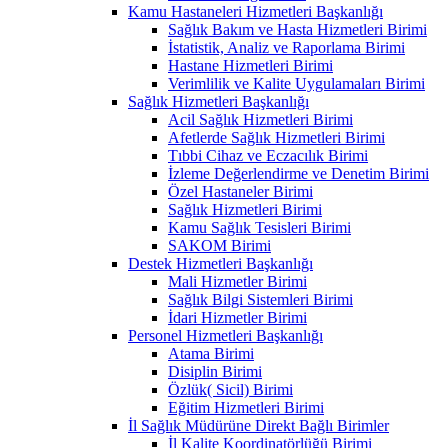
Kamu Hastaneleri Hizmetleri Başkanlığı
Sağlık Bakım ve Hasta Hizmetleri Birimi
İstatistik, Analiz ve Raporlama Birimi
Hastane Hizmetleri Birimi
Verimlilik ve Kalite Uygulamaları Birimi
Sağlık Hizmetleri Başkanlığı
Acil Sağlık Hizmetleri Birimi
Afetlerde Sağlık Hizmetleri Birimi
Tıbbi Cihaz ve Eczacılık Birimi
İzleme Değerlendirme ve Denetim Birimi
Özel Hastaneler Birimi
Sağlık Hizmetleri Birimi
Kamu Sağlık Tesisleri Birimi
SAKOM Birimi
Destek Hizmetleri Başkanlığı
Mali Hizmetler Birimi
Sağlık Bilgi Sistemleri Birimi
İdari Hizmetler Birimi
Personel Hizmetleri Başkanlığı
Atama Birimi
Disiplin Birimi
Özlük( Sicil) Birimi
Eğitim Hizmetleri Birimi
İl Sağlık Müdürüne Direkt Bağlı Birimler
İl Kalite Koordinatörlüğü Birimi