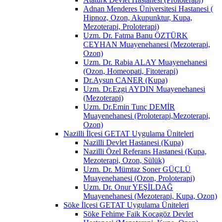
Adnan Menderes Üniversitesi Hastanesi (
Hipnoz, Ozon, Akupunktur, Kupa,
Mezoterapi, Proloterapi)
Uzm. Dr. Fatma Banu ÖZTÜRK
CEYHAN Muayenehanesi (Mezoterapi,
Ozon)
Uzm. Dr. Rabia ALAY Muayenehanesi
(Ozon, Homeopati, Fitoterapi)
Dr.Aysun CANER (Kupa)
Uzm. Dr.Ezgi AYDIN Muayenehanesi
(Mezoterapi)
Uzm. Dr.Emin Tunç DEMİR
Muayenehanesi (Proloterapi,Mezoterapi,
Ozon)
Nazilli İlçesi GETAT Uygulama Üniteleri
Nazilli Devlet Hastanesi (Kupa)
Nazilli Özel Referans Hastanesi (Kupa,
Mezoterapi, Ozon, Sülük)
Uzm. Dr. Mümtaz Soner GÜÇLÜ
Muayenehanesi (Ozon, Proloterapi)
Uzm. Dr. Onur YEŞİLDAĞ
Muayenehanesi (Mezoterapi, Kupa, Ozon)
Söke İlçesi GETAT Uygulama Üniteleri
Söke Fehime Faik Kocagöz Devlet