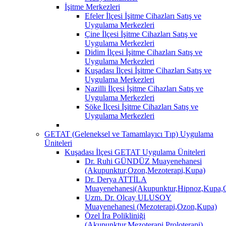
İşitme Merkezleri
Efeler İlçesi İşitme Cihazları Satış ve
Uygulama Merkezleri
Çine İlçesi İşitme Cihazları Satış ve
Uygulama Merkezleri
Didim İlçesi İşitme Cihazları Satış ve
Uygulama Merkezleri
Kuşadası İlçesi İşitme Cihazları Satış ve
Uygulama Merkezleri
Nazilli İlçesi İşitme Cihazları Satış ve
Uygulama Merkezleri
Söke İlçesi İşitme Cihazları Satış ve
Uygulama Merkezleri
GETAT (Geleneksel ve Tamamlayıcı Tıp) Uygulama
Üniteleri
Kuşadası İlçesi GETAT Uygulama Üniteleri
Dr. Ruhi GÜNDÜZ Muayenehanesi
(Akupunktur,Ozon,Mezoterapi,Kupa)
Dr. Derya ATTİLA
Muayenehanesi(Akupunktur,Hipnoz,Kupa,O
Uzm. Dr. Olcay ULUSOY
Muayenehanesi (Mezoterapi,Ozon,Kupa)
Özel İra Polikliniği
(Akupunktur,Mezoterapi,Proloterapi)