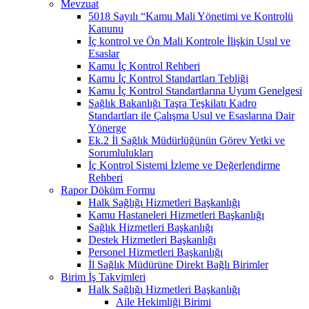
Mevzuat
5018 Sayılı “Kamu Mali Yönetimi ve Kontrolü
Kanunu
İç kontrol ve Ön Mali Kontrole İlişkin Usul ve
Esaslar
Kamu İç Kontrol Rehberi
Kamu İç Kontrol Standartları Tebliği
Kamu İç Kontrol Standartlarına Uyum Genelgesi
Sağlık Bakanlığı Taşra Teşkilatı Kadro
Standartları ile Çalışma Usul ve Esaslarına Dair
Yönerge
Ek.2 İl Sağlık Müdürlüğünün Görev Yetki ve
Sorumlulukları
İç Kontrol Sistemi İzleme ve Değerlendirme
Rehberi
Rapor Döküm Formu
Halk Sağlığı Hizmetleri Başkanlığı
Kamu Hastaneleri Hizmetleri Başkanlığı
Sağlık Hizmetleri Başkanlığı
Destek Hizmetleri Başkanlığı
Personel Hizmetleri Başkanlığı
İl Sağlık Müdürüne Direkt Bağlı Birimler
Birim İş Takvimleri
Halk Sağlığı Hizmetleri Başkanlığı
Aile Hekimliği Birimi