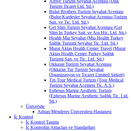
Arrive Turizm Seyahat Acentası (Dnk
Turizm Ticaret Ltd. Şti.)
Bulut Brothers Turizm Seyahat Acentası
(Bulut Kardeşler Seyahat Acentası Turizm
San. ve Tic. Ltd. Şti.)
Get Slim Turizm Seyahat Acentası (Get
Slim In Turkey Sağ. ve Ara Hiz. Ltd. Şti.)
Health Mia Seyahat (Mia Health Turkey
Sağlık Turizmi Seyahat Tic. Ltd. Şti.)
Murat Aktaş Health Center Travel (Murat
Aktaş Health Center Turkey Sağlık
Turizmi San. ve Tic. Ltd. Şti.)
Okkıran Turizm Seyahat Acentası
(Okkıran Tur Turizm Seyahat
Organizasyon ve Ticaret Limited Şirketi)
Tm Tour Medical Turizm (Tour Medical
Turizm Seyahat Acentesi Tic. A.Ş.)
Ephesus Marine Aesthetic Turizm
(Ephesus Marine Aesthetic Sağlık Tic. Ltd.
Şti.)
Üniversite
Adnan Menderes Üniversitesi Hastanesi
İç Kontrol
İç Kontrol Tanımı
İç Kontrolün Amaçları ve Standartları