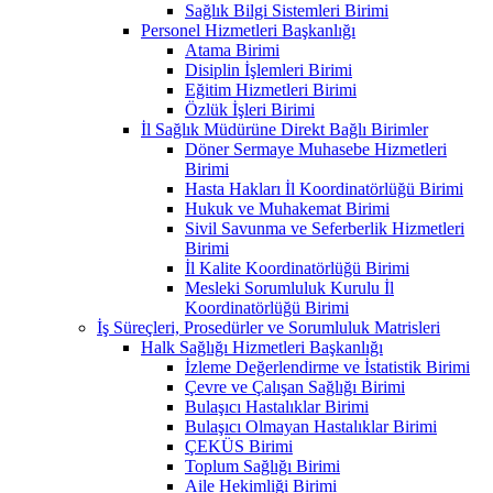
Sağlık Bilgi Sistemleri Birimi
Personel Hizmetleri Başkanlığı
Atama Birimi
Disiplin İşlemleri Birimi
Eğitim Hizmetleri Birimi
Özlük İşleri Birimi
İl Sağlık Müdürüne Direkt Bağlı Birimler
Döner Sermaye Muhasebe Hizmetleri
Birimi
Hasta Hakları İl Koordinatörlüğü Birimi
Hukuk ve Muhakemat Birimi
Sivil Savunma ve Seferberlik Hizmetleri
Birimi
İl Kalite Koordinatörlüğü Birimi
Mesleki Sorumluluk Kurulu İl
Koordinatörlüğü Birimi
İş Süreçleri, Prosedürler ve Sorumluluk Matrisleri
Halk Sağlığı Hizmetleri Başkanlığı
İzleme Değerlendirme ve İstatistik Birimi
Çevre ve Çalışan Sağlığı Birimi
Bulaşıcı Hastalıklar Birimi
Bulaşıcı Olmayan Hastalıklar Birimi
ÇEKÜS Birimi
Toplum Sağlığı Birimi
Aile Hekimliği Birimi