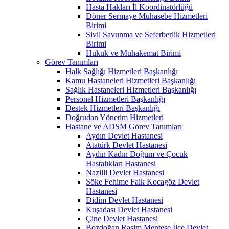
Hasta Hakları İl Koordinatörlüğü
Döner Sermaye Muhasebe Hizmetleri
Birimi
Sivil Savunma ve Seferberlik Hizmetleri
Birimi
Hukuk ve Muhakemat Birimi
Görev Tanımları
Halk Sağlığı Hizmetleri Başkanlığı
Kamu Hastaneleri Hizmetleri Başkanlığı
Sağlık Hastaneleri Hizmetleri Başkanlığı
Personel Hizmetleri Başkanlığı
Destek Hizmetleri Başkanlığı
Doğrudan Yönetim Hizmetleri
Hastane ve ADSM Görev Tanımları
Aydın Devlet Hastanesi
Atatürk Devlet Hastanesi
Aydın Kadın Doğum ve Çocuk
Hastalıkları Hastanesi
Nazilli Devlet Hastanesi
Söke Fehime Faik Kocagöz Devlet
Hastanesi
Didim Devlet Hastanesi
Kuşadası Devlet Hastanesi
Çine Devlet Hastanesi
Bozdoğan Rasim Menteşe İlçe Devlet