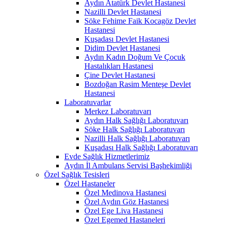
Aydın Atatürk Devlet Hastanesi
Nazilli Devlet Hastanesi
Söke Fehime Faik Kocagöz Devlet
Hastanesi
Kuşadası Devlet Hastanesi
Didim Devlet Hastanesi
Aydın Kadın Doğum Ve Çocuk
Hastalıkları Hastanesi
Çine Devlet Hastanesi
Bozdoğan Rasim Menteşe Devlet
Hastanesi
Laboratuvarlar
Merkez Laboratuvarı
Aydın Halk Sağlığı Laboratuvarı
Söke Halk Sağlığı Laboratuvarı
Nazilli Halk Sağlığı Laboratuvarı
Kuşadası Halk Sağlığı Laboratuvarı
Evde Sağlık Hizmetlerimiz
Aydın İl Ambulans Servisi Başhekimliği
Özel Sağlık Tesisleri
Özel Hastaneler
Özel Medinova Hastanesi
Özel Aydın Göz Hastanesi
Özel Ege Liva Hastanesi
Özel Egemed Hastaneleri