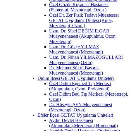
Özel Gözde Kuşadası Hastanesi
(Fitoterapi, Mezoterapi, Ozon )
Özel Dr. Zer Fizik Tedavi Müessesesi
GETAT Uygulama Ünitesi (Kupa,
Mezoterapi, Ozon )
Uzm. Dr. Sibel DEĞİM ILGAR
Muayenehanesi (Akupunktur, Ozon,
Mezoterapi)
Uzm. Dr. Gökçe YILMAZ
Muayenehanesi (Mezoterapi)
Uzm. Dr. Nihan YILMAZOĞULLARI
Muayenehanesi (Ozon)
Dr. Mehmet Şükrü Başarık
Muayenehanesi (Mezoterapi)
Didim İlçesi GETAT Uygulama Üniteleri
Özel Didim Egemed Tıp Merkezi
(Akupunktur, Ozon, Proloterapi)
Özel Didim Batı Tıp Merkezi (Mezoterapi,
Ozon)
Dr. Hüseyin ŞEN Muayenehanesi
(Mezoterapi, Ozon)
Efeler İlçesi GETAT Uygulama Üniteleri
Aydın Devlet Hastanesi
(Akupunktur,Mezoterapi,Homeopati)
Atatürk Devlet Hastanesi (Proloterapi)