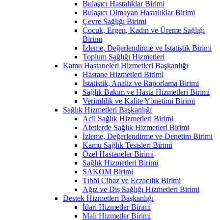
Bulaşıcı Hastalıklar Birimi
Bulaşıcı Olmayan Hastalıklar Birimi
Çevre Sağlığı Birimi
Çocuk, Ergen, Kadın ve Üreme Sağlığı
Birimi
İzleme, Değerlendirme ve İstatistik Birimi
Toplum Sağlığı Hizmetleri
Kamu Hastaneleri Hizmetleri Başkanlığı
Hastane Hizmetleri Birimi
İstatistik, Analiz ve Raporlama Birimi
Sağlık Bakım ve Hasta Hizmetleri Birimi
Verimlilik ve Kalite Yönetimi Birimi
Sağlık Hizmetleri Başkanlığı
Acil Sağlık Hizmetleri Birimi
Afetlerde Sağlık Hizmetleri Birimi
İzleme, Değerlendirme ve Denetim Birimi
Kamu Sağlık Tesisleri Birimi
Özel Hastaneler Birimi
Sağlık Hizmetleri Birimi
SAKOM Birimi
Tıbbi Cihaz ve Eczacılık Birimi
Ağız ve Diş Sağlığı Hizmetleri Birimi
Destek Hizmetleri Başkanlığı
İdari Hizmetler Birimi
Mali Hizmetler Birimi