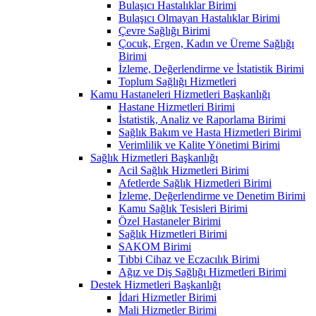
Bulaşıcı Hastalıklar Birimi
Bulaşıcı Olmayan Hastalıklar Birimi
Çevre Sağlığı Birimi
Çocuk, Ergen, Kadın ve Üreme Sağlığı
Birimi
İzleme, Değerlendirme ve İstatistik Birimi
Toplum Sağlığı Hizmetleri
Kamu Hastaneleri Hizmetleri Başkanlığı
Hastane Hizmetleri Birimi
İstatistik, Analiz ve Raporlama Birimi
Sağlık Bakım ve Hasta Hizmetleri Birimi
Verimlilik ve Kalite Yönetimi Birimi
Sağlık Hizmetleri Başkanlığı
Acil Sağlık Hizmetleri Birimi
Afetlerde Sağlık Hizmetleri Birimi
İzleme, Değerlendirme ve Denetim Birimi
Kamu Sağlık Tesisleri Birimi
Özel Hastaneler Birimi
Sağlık Hizmetleri Birimi
SAKOM Birimi
Tıbbi Cihaz ve Eczacılık Birimi
Ağız ve Diş Sağlığı Hizmetleri Birimi
Destek Hizmetleri Başkanlığı
İdari Hizmetler Birimi
Mali Hizmetler Birimi