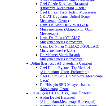
Özel Gözde Kuşadası Hastanesi
(Fitoterapi, Mezoterapi, Ozon )
Özel Dr. Zer Fizik Tedavi Müessesesi
GETAT Uygulama Ünitesi (Kupa,
Mezoterapi, Ozon )
Uzm. Dr. Sibel DEĞİM ILGAR
Muayenehanesi (Akupunktur, Ozon,
Mezoterapi)
Uzm. Dr. Gökçe YILMAZ
Muayenehanesi (Mezoterapi)
Uzm. Dr. Nihan YILMAZOĞULLARI
Muayenehanesi (Ozon)
Dr. Mehmet Şükrü Başarık
Muayenehanesi (Mezoterapi)
Didim İlçesi GETAT Uygulama Üniteleri
Özel Didim Egemed Tıp Merkezi
(Akupunktur, Ozon, Proloterapi)
Özel Didim Batı Tıp Merkezi (Mezoterapi,
Ozon)
Dr. Hüseyin ŞEN Muayenehanesi
(Mezoterapi, Ozon)
Efeler İlçesi GETAT Uygulama Üniteleri
Aydın Devlet Hastanesi
(Akupunktur,Mezoterapi,Homeopati)
Atatürk Devlet Hastanesi (Proloterapi)