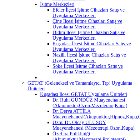
İşitme Merkezleri
Efeler İlçesi İşitme Cihazları Satış ve
Uygulama Merkezleri
Çine İlçesi İşitme Cihazları Satış ve
Uygulama Merkezleri
Didim İlçesi İşitme Cihazları Satış ve
Uygulama Merkezleri
Kuşadası İlçesi İşitme Cihazları Satış ve
Uygulama Merkezleri
Nazilli İlçesi İşitme Cihazları Satış ve
Uygulama Merkezleri
Söke İlçesi İşitme Cihazları Satış ve
Uygulama Merkezleri
GETAT (Geleneksel ve Tamamlayıcı Tıp) Uygulama
Üniteleri
Kuşadası İlçesi GETAT Uygulama Üniteleri
Dr. Ruhi GÜNDÜZ Muayenehanesi
(Akupunktur,Ozon,Mezoterapi,Kupa)
Dr. Derya ATTİLA
Muayenehanesi(Akupunktur,Hipnoz,Kupa,O
Uzm. Dr. Olcay ULUSOY
Muayenehanesi (Mezoterapi,Ozon,Kupa)
Özel İra Polikliniği
(Akupunktur,Mezoterapi,Proloterapi)