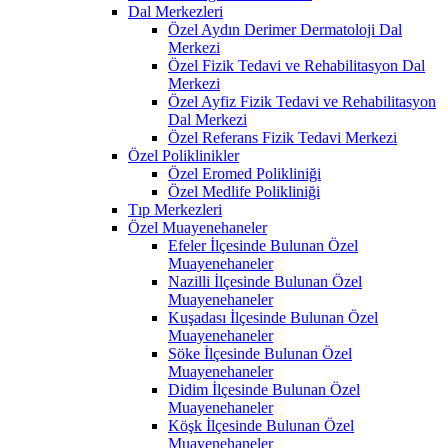
Dal Merkezleri
Özel Aydın Derimer Dermatoloji Dal
Merkezi
Özel Fizik Tedavi ve Rehabilitasyon Dal
Merkezi
Özel Ayfiz Fizik Tedavi ve Rehabilitasyon
Dal Merkezi
Özel Referans Fizik Tedavi Merkezi
Özel Poliklinikler
Özel Eromed Polikliniği
Özel Medlife Polikliniği
Tıp Merkezleri
Özel Muayenehaneler
Efeler İlçesinde Bulunan Özel
Muayenehaneler
Nazilli İlçesinde Bulunan Özel
Muayenehaneler
Kuşadası İlçesinde Bulunan Özel
Muayenehaneler
Söke İlçesinde Bulunan Özel
Muayenehaneler
Didim İlçesinde Bulunan Özel
Muayenehaneler
Köşk İlçesinde Bulunan Özel
Muayenehaneler