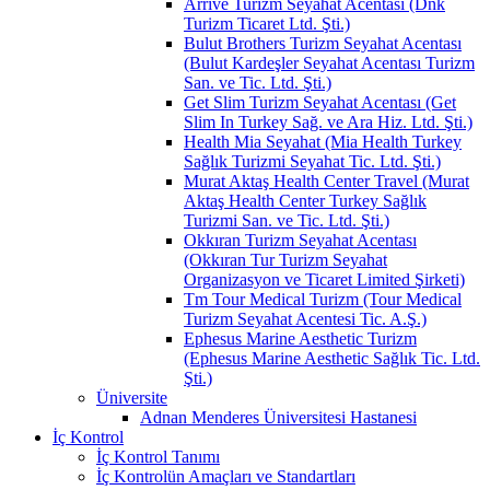
Arrive Turizm Seyahat Acentası (Dnk
Turizm Ticaret Ltd. Şti.)
Bulut Brothers Turizm Seyahat Acentası
(Bulut Kardeşler Seyahat Acentası Turizm
San. ve Tic. Ltd. Şti.)
Get Slim Turizm Seyahat Acentası (Get
Slim In Turkey Sağ. ve Ara Hiz. Ltd. Şti.)
Health Mia Seyahat (Mia Health Turkey
Sağlık Turizmi Seyahat Tic. Ltd. Şti.)
Murat Aktaş Health Center Travel (Murat
Aktaş Health Center Turkey Sağlık
Turizmi San. ve Tic. Ltd. Şti.)
Okkıran Turizm Seyahat Acentası
(Okkıran Tur Turizm Seyahat
Organizasyon ve Ticaret Limited Şirketi)
Tm Tour Medical Turizm (Tour Medical
Turizm Seyahat Acentesi Tic. A.Ş.)
Ephesus Marine Aesthetic Turizm
(Ephesus Marine Aesthetic Sağlık Tic. Ltd.
Şti.)
Üniversite
Adnan Menderes Üniversitesi Hastanesi
İç Kontrol
İç Kontrol Tanımı
İç Kontrolün Amaçları ve Standartları