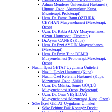
Adnan Menderes Üniversitesi Hastanesi (
Hipnoz, Ozon, Akupunktur, Kupa,
Mezoterapi, Proloterapi)
Uzm. Dr. Fatma Banu ÖZTÜRK
CEYHAN Muayenehanesi (Mezoterapi,
Ozon)
Uzm. Dr. Rabia ALAY Muayenehanesi
(Ozon, Homeopati, Fitoterapi)
Dr.Aysun CANER (Kupa)
Uzm. Dr.Ezgi AYDIN Muayenehanesi
(Mezoterapi)
Uzm. Dr.Emin Tunç DEMİR
Muayenehanesi (Proloterapi,Mezoterapi,
Ozon)
Nazilli İlçesi GETAT Uygulama Üniteleri
Nazilli Devlet Hastanesi (Kupa)
Nazilli Özel Referans Hastanesi (Kupa,
Mezoterapi, Ozon, Sülük)
Uzm. Dr. Mümtaz Soner GÜÇLÜ
Muayenehanesi (Ozon, Proloterapi)
Uzm. Dr. Onur YEŞİLDAĞ
Muayenehanesi (Mezoterapi, Kupa, Ozon)
Söke İlçesi GETAT Uygulama Üniteleri
Söke Fehime Faik Kocagöz Devlet