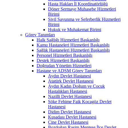
Hasta Hakları İl Koordinatörlüğü
Döner Sermaye Muhasebe Hizmetleri
Birimi
Sivil Savunma ve Seferberlik Hizmetleri
Birimi
Hukuk ve Muhakemat Birimi
Görev Tanımları
Halk Sağlığı Hizmetleri Başkanlığı
Kamu Hastaneleri Hizmetleri Başkanlığı
Sağlık Hastaneleri Hizmetleri Başkanlığı
Personel Hizmetleri Başkanlığı
Destek Hizmetleri Başkanlığı
Doğrudan Yönetim Hizmetleri
Hastane ve ADSM Görev Tanımları
Aydın Devlet Hastanesi
Atatürk Devlet Hastanesi
Aydın Kadın Doğum ve Çocuk
Hastalıkları Hastanesi
Nazilli Devlet Hastanesi
Söke Fehime Faik Kocagöz Devlet
Hastanesi
Didim Devlet Hastanesi
Kuşadası Devlet Hastanesi
Çine Devlet Hastanesi
Bozdoğan Rasim Menteşe İlçe Devlet