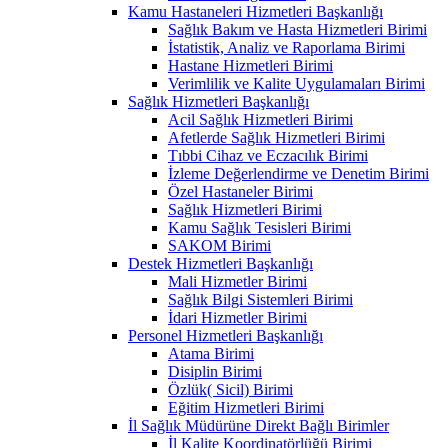
Kamu Hastaneleri Hizmetleri Başkanlığı
Sağlık Bakım ve Hasta Hizmetleri Birimi
İstatistik, Analiz ve Raporlama Birimi
Hastane Hizmetleri Birimi
Verimlilik ve Kalite Uygulamaları Birimi
Sağlık Hizmetleri Başkanlığı
Acil Sağlık Hizmetleri Birimi
Afetlerde Sağlık Hizmetleri Birimi
Tıbbi Cihaz ve Eczacılık Birimi
İzleme Değerlendirme ve Denetim Birimi
Özel Hastaneler Birimi
Sağlık Hizmetleri Birimi
Kamu Sağlık Tesisleri Birimi
SAKOM Birimi
Destek Hizmetleri Başkanlığı
Mali Hizmetler Birimi
Sağlık Bilgi Sistemleri Birimi
İdari Hizmetler Birimi
Personel Hizmetleri Başkanlığı
Atama Birimi
Disiplin Birimi
Özlük( Sicil) Birimi
Eğitim Hizmetleri Birimi
İl Sağlık Müdürüne Direkt Bağlı Birimler
İl Kalite Koordinatörlüğü Birimi