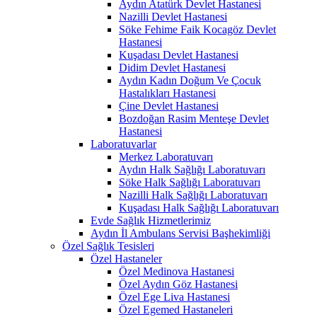
Aydın Atatürk Devlet Hastanesi
Nazilli Devlet Hastanesi
Söke Fehime Faik Kocagöz Devlet
Hastanesi
Kuşadası Devlet Hastanesi
Didim Devlet Hastanesi
Aydın Kadın Doğum Ve Çocuk
Hastalıkları Hastanesi
Çine Devlet Hastanesi
Bozdoğan Rasim Menteşe Devlet
Hastanesi
Laboratuvarlar
Merkez Laboratuvarı
Aydın Halk Sağlığı Laboratuvarı
Söke Halk Sağlığı Laboratuvarı
Nazilli Halk Sağlığı Laboratuvarı
Kuşadası Halk Sağlığı Laboratuvarı
Evde Sağlık Hizmetlerimiz
Aydın İl Ambulans Servisi Başhekimliği
Özel Sağlık Tesisleri
Özel Hastaneler
Özel Medinova Hastanesi
Özel Aydın Göz Hastanesi
Özel Ege Liva Hastanesi
Özel Egemed Hastaneleri