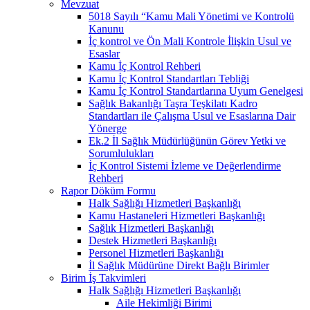
Mevzuat
5018 Sayılı “Kamu Mali Yönetimi ve Kontrolü
Kanunu
İç kontrol ve Ön Mali Kontrole İlişkin Usul ve
Esaslar
Kamu İç Kontrol Rehberi
Kamu İç Kontrol Standartları Tebliği
Kamu İç Kontrol Standartlarına Uyum Genelgesi
Sağlık Bakanlığı Taşra Teşkilatı Kadro
Standartları ile Çalışma Usul ve Esaslarına Dair
Yönerge
Ek.2 İl Sağlık Müdürlüğünün Görev Yetki ve
Sorumlulukları
İç Kontrol Sistemi İzleme ve Değerlendirme
Rehberi
Rapor Döküm Formu
Halk Sağlığı Hizmetleri Başkanlığı
Kamu Hastaneleri Hizmetleri Başkanlığı
Sağlık Hizmetleri Başkanlığı
Destek Hizmetleri Başkanlığı
Personel Hizmetleri Başkanlığı
İl Sağlık Müdürüne Direkt Bağlı Birimler
Birim İş Takvimleri
Halk Sağlığı Hizmetleri Başkanlığı
Aile Hekimliği Birimi