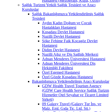
Hastanesi (Mezoterapi, Kupa, Ozon)
Sağlık Turizmi Yetkili Sağlık Tesisleri ve Aracı
Kuruluşlar
Sağlık Bakanlığımızca Yetkilendirilmiş Sağlık
Tesisleri
Aydın Kadın Doğum ve Çocuk
Hastalıkları Hastanesi
Kuşadası Devlet Hastanesi
Nazilli Devlet Hastanesi
Söke Fehime Faik Kocagöz Devlet
Hastanesi
Didim Devlet Hastanesi
Nazilli Ağız ve Diş Sağlığı Merkezi
Adnan Menderes Üniversitesi Hastanesi
Adnan Menderes Üniversitesi Diş
Hekimliği Fakültesi
Özel Egemed Hastanesi
Özel Gözde Kuşadası Hastanesi
Bakanlığımızca Yetkilendirilmiş Aracı Kuruluşlar
GDW Health Travel Tourism Agency
(GDW Care Health Service Sağlık Turizm
Hizmetler Otel Seyahat ve Ticaret Limited
Şirketi)
09 Galaxy Travel (Galaxy Tur İnş. ve
Malz. Eml. Gıda Tic. Ltd. Şti.)