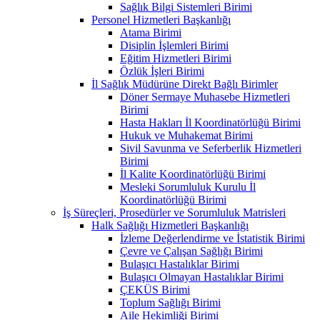
Sağlık Bilgi Sistemleri Birimi
Personel Hizmetleri Başkanlığı
Atama Birimi
Disiplin İşlemleri Birimi
Eğitim Hizmetleri Birimi
Özlük İşleri Birimi
İl Sağlık Müdürüne Direkt Bağlı Birimler
Döner Sermaye Muhasebe Hizmetleri
Birimi
Hasta Hakları İl Koordinatörlüğü Birimi
Hukuk ve Muhakemat Birimi
Sivil Savunma ve Seferberlik Hizmetleri
Birimi
İl Kalite Koordinatörlüğü Birimi
Mesleki Sorumluluk Kurulu İl
Koordinatörlüğü Birimi
İş Süreçleri, Prosedürler ve Sorumluluk Matrisleri
Halk Sağlığı Hizmetleri Başkanlığı
İzleme Değerlendirme ve İstatistik Birimi
Çevre ve Çalışan Sağlığı Birimi
Bulaşıcı Hastalıklar Birimi
Bulaşıcı Olmayan Hastalıklar Birimi
ÇEKÜS Birimi
Toplum Sağlığı Birimi
Aile Hekimliği Birimi