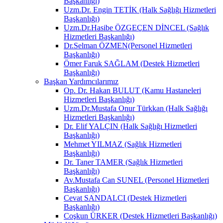
Başkanlığı)
Uzm.Dr. Engin TETİK (Halk Sağlığı Hizmetleri
Başkanlığı)
Uzm.Dr.Hasibe ÖZGEÇEN DİNCEL (Sağlık
Hizmetleri Başkanlığı)
Dr.Selman ÖZMEN(Personel Hizmetleri
Başkanlığı)
Ömer Faruk SAĞLAM (Destek Hizmetleri
Başkanlığı)
Başkan Yardımcılarımız
Op. Dr. Hakan BULUT (Kamu Hastaneleri
Hizmetleri Başkanlığı)
Uzm.Dr.Mustafa Onur Türkkan (Halk Sağlığı
Hizmetleri Başkanlığı)
Dr. Elif YALÇIN (Halk Sağlığı Hizmetleri
Başkanlığı)
Mehmet YILMAZ (Sağlık Hizmetleri
Başkanlığı)
Dr. Taner TAMER (Sağlık Hizmetleri
Başkanlığı)
Av.Mustafa Can SUNEL (Personel Hizmetleri
Başkanlığı)
Cevat SANDALCI (Destek Hizmetleri
Başkanlığı)
Coşkun ÜRKER (Destek Hizmetleri Başkanlığı)