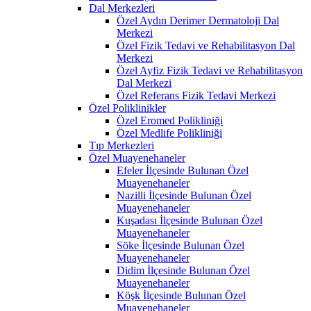
Dal Merkezleri
Özel Aydın Derimer Dermatoloji Dal
Merkezi
Özel Fizik Tedavi ve Rehabilitasyon Dal
Merkezi
Özel Ayfiz Fizik Tedavi ve Rehabilitasyon
Dal Merkezi
Özel Referans Fizik Tedavi Merkezi
Özel Poliklinikler
Özel Eromed Polikliniği
Özel Medlife Polikliniği
Tıp Merkezleri
Özel Muayenehaneler
Efeler İlçesinde Bulunan Özel
Muayenehaneler
Nazilli İlçesinde Bulunan Özel
Muayenehaneler
Kuşadası İlçesinde Bulunan Özel
Muayenehaneler
Söke İlçesinde Bulunan Özel
Muayenehaneler
Didim İlçesinde Bulunan Özel
Muayenehaneler
Köşk İlçesinde Bulunan Özel
Muayenehaneler