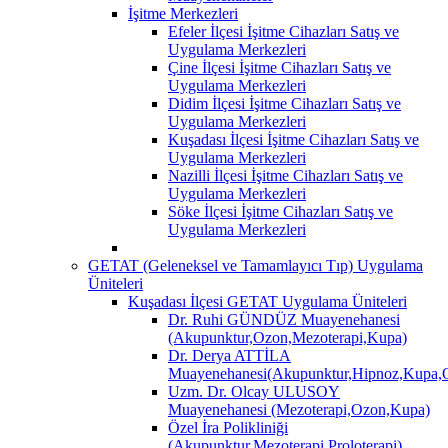
İşitme Merkezleri
Efeler İlçesi İşitme Cihazları Satış ve
Uygulama Merkezleri
Çine İlçesi İşitme Cihazları Satış ve
Uygulama Merkezleri
Didim İlçesi İşitme Cihazları Satış ve
Uygulama Merkezleri
Kuşadası İlçesi İşitme Cihazları Satış ve
Uygulama Merkezleri
Nazilli İlçesi İşitme Cihazları Satış ve
Uygulama Merkezleri
Söke İlçesi İşitme Cihazları Satış ve
Uygulama Merkezleri
GETAT (Geleneksel ve Tamamlayıcı Tıp) Uygulama
Üniteleri
Kuşadası İlçesi GETAT Uygulama Üniteleri
Dr. Ruhi GÜNDÜZ Muayenehanesi
(Akupunktur,Ozon,Mezoterapi,Kupa)
Dr. Derya ATTİLA
Muayenehanesi(Akupunktur,Hipnoz,Kupa,O
Uzm. Dr. Olcay ULUSOY
Muayenehanesi (Mezoterapi,Ozon,Kupa)
Özel İra Polikliniği
(Akupunktur,Mezoterapi,Proloterapi)