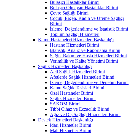
Bulaşıcı Hastalıklar Birimi
Bulaşıcı Olmayan Hastalıklar Birimi
Çevre Sağlığı Birimi
Çocuk, Ergen, Kadın ve Üreme Sağlığı
Birimi
İzleme, Değerlendirme ve İstatistik Birimi
Toplum Sağlığı Hizmetleri
Kamu Hastaneleri Hizmetleri Başkanlığı
Hastane Hizmetleri Birimi
İstatistik, Analiz ve Raporlama Birimi
Sağlık Bakım ve Hasta Hizmetleri Birimi
Verimlilik ve Kalite Yönetimi Birimi
Sağlık Hizmetleri Başkanlığı
Acil Sağlık Hizmetleri Birimi
Afetlerde Sağlık Hizmetleri Birimi
İzleme, Değerlendirme ve Denetim Birimi
Kamu Sağlık Tesisleri Birimi
Özel Hastaneler Birimi
Sağlık Hizmetleri Birimi
SAKOM Birimi
Tıbbi Cihaz ve Eczacılık Birimi
Ağız ve Diş Sağlığı Hizmetleri Birimi
Destek Hizmetleri Başkanlığı
İdari Hizmetler Birimi
Mali Hizmetler Birimi