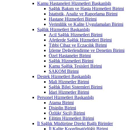
Kamu Hastaneleri Hizmetleri Başkanlığı
Sağlık Bakım ve Hasta Hizmetleri Birimi
İstatistik, Analiz ve Raporlama Birimi
Hastane Hizmetleri Birimi
Verimlilik ve Kalite Uygulamaları Birimi
Sağlık Hizmetleri Başkanlığı
Acil Sağlık Hizmetleri Birimi
Afetlerde Sağlık Hizmetleri Birimi
Tıbbi Cihaz ve Eczacılık Birimi
İzleme Değerlendirme ve Denetim Birimi
Özel Hastaneler Birimi
Sağlık Hizmetleri Birimi
Kamu Sağlık Tesisleri Birimi
SAKOM Birimi
Destek Hizmetleri Başkanlığı
Mali Hizmetler Birimi
Sağlık Bilgi Sistemleri Birimi
İdari Hizmetler Birimi
Personel Hizmetleri Başkanlığı
Atama Birimi
Disiplin Birimi
Özlük( Sicil) Birimi
Eğitim Hizmetleri Birimi
İl Sağlık Müdürüne Direkt Bağlı Birimler
İl Kalite Koordinatörlüğü Birimi