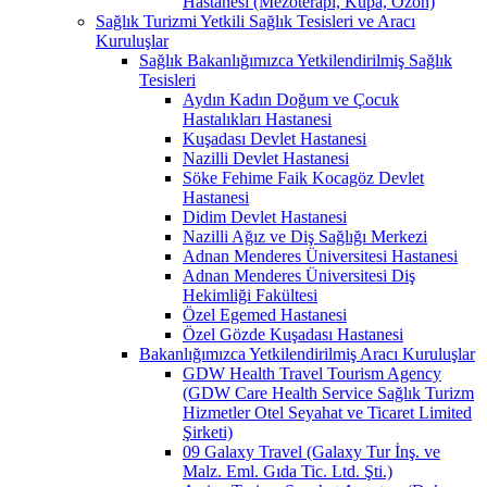
Hastanesi (Mezoterapi, Kupa, Ozon)
Sağlık Turizmi Yetkili Sağlık Tesisleri ve Aracı
Kuruluşlar
Sağlık Bakanlığımızca Yetkilendirilmiş Sağlık
Tesisleri
Aydın Kadın Doğum ve Çocuk
Hastalıkları Hastanesi
Kuşadası Devlet Hastanesi
Nazilli Devlet Hastanesi
Söke Fehime Faik Kocagöz Devlet
Hastanesi
Didim Devlet Hastanesi
Nazilli Ağız ve Diş Sağlığı Merkezi
Adnan Menderes Üniversitesi Hastanesi
Adnan Menderes Üniversitesi Diş
Hekimliği Fakültesi
Özel Egemed Hastanesi
Özel Gözde Kuşadası Hastanesi
Bakanlığımızca Yetkilendirilmiş Aracı Kuruluşlar
GDW Health Travel Tourism Agency
(GDW Care Health Service Sağlık Turizm
Hizmetler Otel Seyahat ve Ticaret Limited
Şirketi)
09 Galaxy Travel (Galaxy Tur İnş. ve
Malz. Eml. Gıda Tic. Ltd. Şti.)