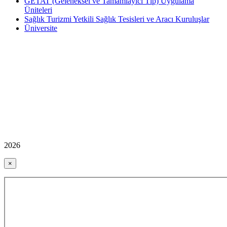
GETAT (Geleneksel ve Tamamlayıcı Tıp) Uygulama
Üniteleri
Sağlık Turizmi Yetkili Sağlık Tesisleri ve Aracı Kuruluşlar
Üniversite
2026
×