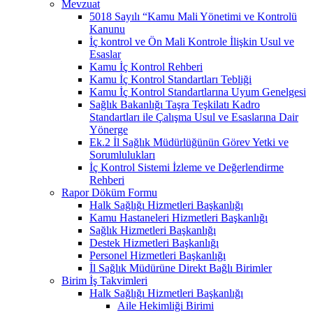
Mevzuat
5018 Sayılı “Kamu Mali Yönetimi ve Kontrolü
Kanunu
İç kontrol ve Ön Mali Kontrole İlişkin Usul ve
Esaslar
Kamu İç Kontrol Rehberi
Kamu İç Kontrol Standartları Tebliği
Kamu İç Kontrol Standartlarına Uyum Genelgesi
Sağlık Bakanlığı Taşra Teşkilatı Kadro
Standartları ile Çalışma Usul ve Esaslarına Dair
Yönerge
Ek.2 İl Sağlık Müdürlüğünün Görev Yetki ve
Sorumlulukları
İç Kontrol Sistemi İzleme ve Değerlendirme
Rehberi
Rapor Döküm Formu
Halk Sağlığı Hizmetleri Başkanlığı
Kamu Hastaneleri Hizmetleri Başkanlığı
Sağlık Hizmetleri Başkanlığı
Destek Hizmetleri Başkanlığı
Personel Hizmetleri Başkanlığı
İl Sağlık Müdürüne Direkt Bağlı Birimler
Birim İş Takvimleri
Halk Sağlığı Hizmetleri Başkanlığı
Aile Hekimliği Birimi