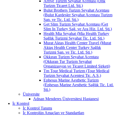
Arrive Turizm Seyahat Acentası (Dnk
Turizm Ticaret Ltd. Şti.)
Bulut Brothers Turizm Seyahat Acentası
(Bulut Kardeşler Seyahat Acentası Turizm
San. ve Tic. Ltd. Şti.)
Get Slim Turizm Seyahat Acentası (Get
Slim In Turkey Sağ. ve Ara Hiz. Ltd. Şti.)
Health Mia Seyahat (Mia Health Turkey
Sağlık Turizmi Seyahat Tic. Ltd. Şti.)
Murat Aktaş Health Center Travel (Murat
Aktaş Health Center Turkey Sağlık
Turizmi San. ve Tic. Ltd. Şti.)
Okkıran Turizm Seyahat Acentası
(Okkıran Tur Turizm Seyahat
Organizasyon ve Ticaret Limited Şirketi)
Tm Tour Medical Turizm (Tour Medical
Turizm Seyahat Acentesi Tic. A.Ş.)
Ephesus Marine Aesthetic Turizm
(Ephesus Marine Aesthetic Sağlık Tic. Ltd.
Şti.)
Üniversite
Adnan Menderes Üniversitesi Hastanesi
İç Kontrol
İç Kontrol Tanımı
İç Kontrolün Amaçları ve Standartları