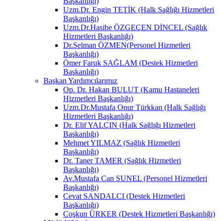
Başkanlığı)
Uzm.Dr. Engin TETİK (Halk Sağlığı Hizmetleri
Başkanlığı)
Uzm.Dr.Hasibe ÖZGEÇEN DİNCEL (Sağlık
Hizmetleri Başkanlığı)
Dr.Selman ÖZMEN(Personel Hizmetleri
Başkanlığı)
Ömer Faruk SAĞLAM (Destek Hizmetleri
Başkanlığı)
Başkan Yardımcılarımız
Op. Dr. Hakan BULUT (Kamu Hastaneleri
Hizmetleri Başkanlığı)
Uzm.Dr.Mustafa Onur Türkkan (Halk Sağlığı
Hizmetleri Başkanlığı)
Dr. Elif YALÇIN (Halk Sağlığı Hizmetleri
Başkanlığı)
Mehmet YILMAZ (Sağlık Hizmetleri
Başkanlığı)
Dr. Taner TAMER (Sağlık Hizmetleri
Başkanlığı)
Av.Mustafa Can SUNEL (Personel Hizmetleri
Başkanlığı)
Cevat SANDALCI (Destek Hizmetleri
Başkanlığı)
Coşkun ÜRKER (Destek Hizmetleri Başkanlığı)