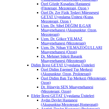
Özel Gözde Kuşadası Hastanesi
(Fitoterapi, Mezoterapi, Ozon )
Özel Dr. Zer Fizik Tedavi Müessesesi
GETAT Uygulama Ünitesi (Kupa,
Mezoterapi, Ozon )
Uzm. Dr. Sibel DEĞİM ILGAR
Muayenehanesi (Akupunktur, Ozon,
Mezoterapi)
Uzm. Dr. Gökçe YILMAZ
Muayenehanesi (Mezoterapi)
Uzm. Dr. Nihan YILMAZOĞULLARI
Muayenehanesi (Ozon)
Dr. Mehmet Şükrü Başarık
Muayenehanesi (Mezoterapi)
Didim İlçesi GETAT Uygulama Üniteleri
Özel Didim Egemed Tıp Merkezi
(Akupunktur, Ozon, Proloterapi)
Özel Didim Batı Tıp Merkezi (Mezoterapi,
Ozon)
Dr. Hüseyin ŞEN Muayenehanesi
(Mezoterapi, Ozon)
Efeler İlçesi GETAT Uygulama Üniteleri
Aydın Devlet Hastanesi
(Akupunktur,Mezoterapi,Homeopati)
Atatürk Devlet Hastanesi (Proloterapi)