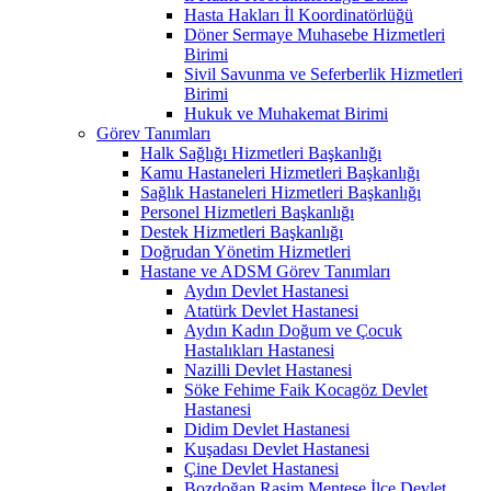
Hasta Hakları İl Koordinatörlüğü
Döner Sermaye Muhasebe Hizmetleri
Birimi
Sivil Savunma ve Seferberlik Hizmetleri
Birimi
Hukuk ve Muhakemat Birimi
Görev Tanımları
Halk Sağlığı Hizmetleri Başkanlığı
Kamu Hastaneleri Hizmetleri Başkanlığı
Sağlık Hastaneleri Hizmetleri Başkanlığı
Personel Hizmetleri Başkanlığı
Destek Hizmetleri Başkanlığı
Doğrudan Yönetim Hizmetleri
Hastane ve ADSM Görev Tanımları
Aydın Devlet Hastanesi
Atatürk Devlet Hastanesi
Aydın Kadın Doğum ve Çocuk
Hastalıkları Hastanesi
Nazilli Devlet Hastanesi
Söke Fehime Faik Kocagöz Devlet
Hastanesi
Didim Devlet Hastanesi
Kuşadası Devlet Hastanesi
Çine Devlet Hastanesi
Bozdoğan Rasim Menteşe İlçe Devlet