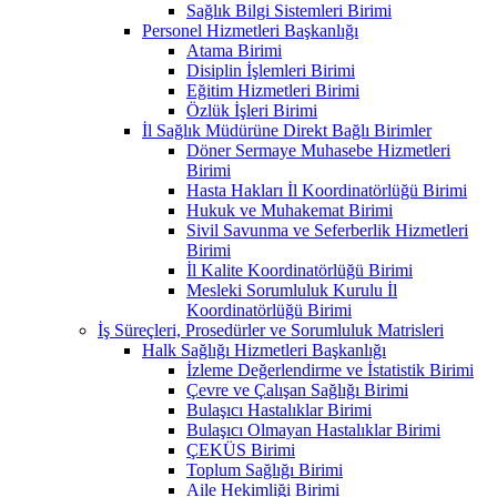
Sağlık Bilgi Sistemleri Birimi
Personel Hizmetleri Başkanlığı
Atama Birimi
Disiplin İşlemleri Birimi
Eğitim Hizmetleri Birimi
Özlük İşleri Birimi
İl Sağlık Müdürüne Direkt Bağlı Birimler
Döner Sermaye Muhasebe Hizmetleri
Birimi
Hasta Hakları İl Koordinatörlüğü Birimi
Hukuk ve Muhakemat Birimi
Sivil Savunma ve Seferberlik Hizmetleri
Birimi
İl Kalite Koordinatörlüğü Birimi
Mesleki Sorumluluk Kurulu İl
Koordinatörlüğü Birimi
İş Süreçleri, Prosedürler ve Sorumluluk Matrisleri
Halk Sağlığı Hizmetleri Başkanlığı
İzleme Değerlendirme ve İstatistik Birimi
Çevre ve Çalışan Sağlığı Birimi
Bulaşıcı Hastalıklar Birimi
Bulaşıcı Olmayan Hastalıklar Birimi
ÇEKÜS Birimi
Toplum Sağlığı Birimi
Aile Hekimliği Birimi