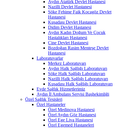
Aydın Atatürk Devlet Hastanesi
Nazilli Devlet Hastanesi
Söke Fehime Faik Kocagöz Devlet
Hastanesi
Kuşadası Devlet Hastanesi
Didim Devlet Hastanesi
Aydın Kadın Doğum Ve Çocuk
Hastalıkları Hastanesi
Çine Devlet Hastanesi
Bozdoğan Rasim Menteşe Devlet
Hastanesi
Laboratuvarlar
Merkez Laboratuvarı
Aydın Halk Sağlığı Laboratuvarı
Söke Halk Sağlığı Laboratuvarı
Nazilli Halk Sağlığı Laboratuvarı
Kuşadası Halk Sağlığı Laboratuvarı
Evde Sağlık Hizmetlerimiz
Aydın İl Ambulans Servisi Başhekimliği
Özel Sağlık Tesisleri
Özel Hastaneler
Özel Medinova Hastanesi
Özel Aydın Göz Hastanesi
Özel Ege Liva Hastanesi
Özel Egemed Hastaneleri