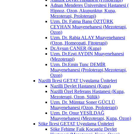
Adnan Menderes Üniversitesi Hastanesi (
Hipnoz, Ozon, Akupunktur, Kupa,
Mezoterapi, Proloterapi)
Uzm. Dr. Fatma Banu ÖZTÜRK
CEYHAN Muayenehanesi (Mezoterapi,
Ozon)
Uzm. Dr. Rabia ALAY Muayenehanesi
(Ozon, Homeopati, Fitoterapi)
Dr.Aysun CANER (Kupa)
Uzm. Dr.Ezgi AYDIN Muayenehanesi
(Mezoterapi)
Uzm. Dr.Emin Tunç DEMİR
Muayenehanesi (Proloterapi,Mezoterapi,
Ozon)
Nazilli İlçesi GETAT Uygulama Üniteleri
Nazilli Devlet Hastanesi (Kupa)
Nazilli Özel Referans Hastanesi (Kupa,
Mezoterapi, Ozon, Sülük)
Uzm. Dr. Mümtaz Soner GÜÇLÜ
Muayenehanesi (Ozon, Proloterapi)
Uzm. Dr. Onur YEŞİLDAĞ
Muayenehanesi (Mezoterapi, Kupa, Ozon)
Söke İlçesi GETAT Uygulama Üniteleri
Söke Fehime Faik Kocagöz Devlet