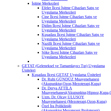
İşitme Merkezleri
Efeler İlçesi İşitme Cihazları Satış ve
Uygulama Merkezleri
Çine İlçesi İşitme Cihazları Satış ve
Uygulama Merkezleri
Didim İlçesi İşitme Cihazları Satış ve
Uygulama Merkezleri
Kuşadası İlçesi İşitme Cihazları Satış ve
Uygulama Merkezleri
Nazilli İlçesi İşitme Cihazları Satış ve
Uygulama Merkezleri
Söke İlçesi İşitme Cihazları Satış ve
Uygulama Merkezleri
GETAT (Geleneksel ve Tamamlayıcı Tıp) Uygulama
Üniteleri
Kuşadası İlçesi GETAT Uygulama Üniteleri
Dr. Ruhi GÜNDÜZ Muayenehanesi
(Akupunktur,Ozon,Mezoterapi,Kupa)
Dr. Derya ATTİLA
Muayenehanesi(Akupunktur,Hipnoz,Kupa,O
Uzm. Dr. Olcay ULUSOY
Muayenehanesi (Mezoterapi,Ozon,Kupa)
Özel İra Polikliniği
(Akupunktur,Mezoterapi,Proloterapi)