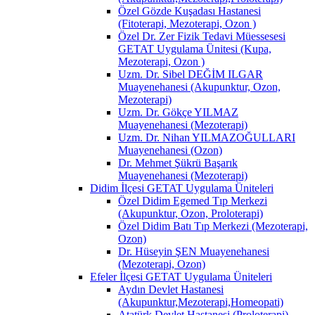
Özel Gözde Kuşadası Hastanesi
(Fitoterapi, Mezoterapi, Ozon )
Özel Dr. Zer Fizik Tedavi Müessesesi
GETAT Uygulama Ünitesi (Kupa,
Mezoterapi, Ozon )
Uzm. Dr. Sibel DEĞİM ILGAR
Muayenehanesi (Akupunktur, Ozon,
Mezoterapi)
Uzm. Dr. Gökçe YILMAZ
Muayenehanesi (Mezoterapi)
Uzm. Dr. Nihan YILMAZOĞULLARI
Muayenehanesi (Ozon)
Dr. Mehmet Şükrü Başarık
Muayenehanesi (Mezoterapi)
Didim İlçesi GETAT Uygulama Üniteleri
Özel Didim Egemed Tıp Merkezi
(Akupunktur, Ozon, Proloterapi)
Özel Didim Batı Tıp Merkezi (Mezoterapi,
Ozon)
Dr. Hüseyin ŞEN Muayenehanesi
(Mezoterapi, Ozon)
Efeler İlçesi GETAT Uygulama Üniteleri
Aydın Devlet Hastanesi
(Akupunktur,Mezoterapi,Homeopati)
Atatürk Devlet Hastanesi (Proloterapi)