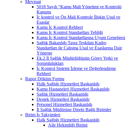
Mevzuat
5018 Sayılı “Kamu Mali Yönetimi ve Kontrolü
Kanunu
İç kontrol ve Ön Mali Kontrole İlişkin Usul ve
Esaslar
Kamu İç Kontrol Rehberi
Kamu İç Kontrol Standartları Tebliği
Kamu İç Kontrol Standartlarına Uyum Genelgesi
Sağlık Bakanlığı Taşra Teşkilatı Kadro
Standartları ile Çalışma Usul ve Esaslarına Dair
Yönerge
Ek.2 İl Sağlık Müdürlüğünün Görev Yetki ve
Sorumlulukları
İç Kontrol Sistemi İzleme ve Değerlendirme
Rehberi
Rapor Döküm Formu
Halk Sağlığı Hizmetleri Başkanlığı
Kamu Hastaneleri Hizmetleri Başkanlığı
Sağlık Hizmetleri Başkanlığı
Destek Hizmetleri Başkanlığı
Personel Hizmetleri Başkanlığı
İl Sağlık Müdürüne Direkt Bağlı Birimler
Birim İş Takvimleri
Halk Sağlığı Hizmetleri Başkanlığı
Aile Hekimliği Birimi