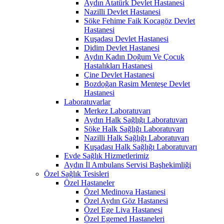
Aydın Atatürk Devlet Hastanesi
Nazilli Devlet Hastanesi
Söke Fehime Faik Kocagöz Devlet
Hastanesi
Kuşadası Devlet Hastanesi
Didim Devlet Hastanesi
Aydın Kadın Doğum Ve Çocuk
Hastalıkları Hastanesi
Çine Devlet Hastanesi
Bozdoğan Rasim Menteşe Devlet
Hastanesi
Laboratuvarlar
Merkez Laboratuvarı
Aydın Halk Sağlığı Laboratuvarı
Söke Halk Sağlığı Laboratuvarı
Nazilli Halk Sağlığı Laboratuvarı
Kuşadası Halk Sağlığı Laboratuvarı
Evde Sağlık Hizmetlerimiz
Aydın İl Ambulans Servisi Başhekimliği
Özel Sağlık Tesisleri
Özel Hastaneler
Özel Medinova Hastanesi
Özel Aydın Göz Hastanesi
Özel Ege Liva Hastanesi
Özel Egemed Hastaneleri