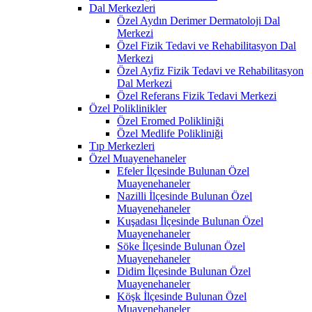
Dal Merkezleri
Özel Aydın Derimer Dermatoloji Dal
Merkezi
Özel Fizik Tedavi ve Rehabilitasyon Dal
Merkezi
Özel Ayfiz Fizik Tedavi ve Rehabilitasyon
Dal Merkezi
Özel Referans Fizik Tedavi Merkezi
Özel Poliklinikler
Özel Eromed Polikliniği
Özel Medlife Polikliniği
Tıp Merkezleri
Özel Muayenehaneler
Efeler İlçesinde Bulunan Özel
Muayenehaneler
Nazilli İlçesinde Bulunan Özel
Muayenehaneler
Kuşadası İlçesinde Bulunan Özel
Muayenehaneler
Söke İlçesinde Bulunan Özel
Muayenehaneler
Didim İlçesinde Bulunan Özel
Muayenehaneler
Köşk İlçesinde Bulunan Özel
Muayenehaneler