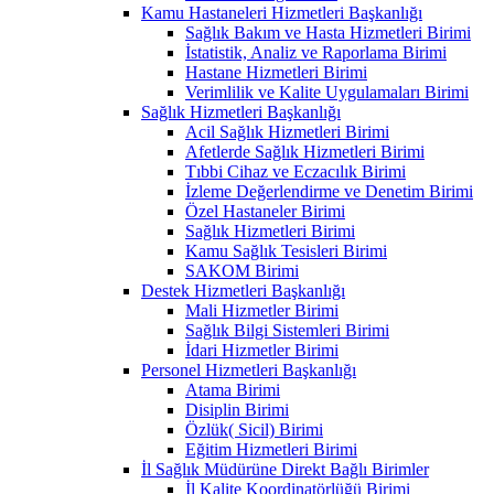
Kamu Hastaneleri Hizmetleri Başkanlığı
Sağlık Bakım ve Hasta Hizmetleri Birimi
İstatistik, Analiz ve Raporlama Birimi
Hastane Hizmetleri Birimi
Verimlilik ve Kalite Uygulamaları Birimi
Sağlık Hizmetleri Başkanlığı
Acil Sağlık Hizmetleri Birimi
Afetlerde Sağlık Hizmetleri Birimi
Tıbbi Cihaz ve Eczacılık Birimi
İzleme Değerlendirme ve Denetim Birimi
Özel Hastaneler Birimi
Sağlık Hizmetleri Birimi
Kamu Sağlık Tesisleri Birimi
SAKOM Birimi
Destek Hizmetleri Başkanlığı
Mali Hizmetler Birimi
Sağlık Bilgi Sistemleri Birimi
İdari Hizmetler Birimi
Personel Hizmetleri Başkanlığı
Atama Birimi
Disiplin Birimi
Özlük( Sicil) Birimi
Eğitim Hizmetleri Birimi
İl Sağlık Müdürüne Direkt Bağlı Birimler
İl Kalite Koordinatörlüğü Birimi