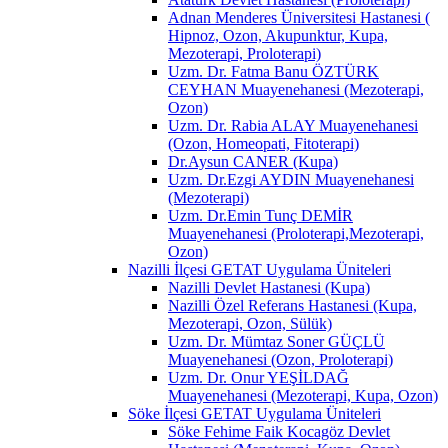
Adnan Menderes Üniversitesi Hastanesi (
Hipnoz, Ozon, Akupunktur, Kupa,
Mezoterapi, Proloterapi)
Uzm. Dr. Fatma Banu ÖZTÜRK
CEYHAN Muayenehanesi (Mezoterapi,
Ozon)
Uzm. Dr. Rabia ALAY Muayenehanesi
(Ozon, Homeopati, Fitoterapi)
Dr.Aysun CANER (Kupa)
Uzm. Dr.Ezgi AYDIN Muayenehanesi
(Mezoterapi)
Uzm. Dr.Emin Tunç DEMİR
Muayenehanesi (Proloterapi,Mezoterapi,
Ozon)
Nazilli İlçesi GETAT Uygulama Üniteleri
Nazilli Devlet Hastanesi (Kupa)
Nazilli Özel Referans Hastanesi (Kupa,
Mezoterapi, Ozon, Sülük)
Uzm. Dr. Mümtaz Soner GÜÇLÜ
Muayenehanesi (Ozon, Proloterapi)
Uzm. Dr. Onur YEŞİLDAĞ
Muayenehanesi (Mezoterapi, Kupa, Ozon)
Söke İlçesi GETAT Uygulama Üniteleri
Söke Fehime Faik Kocagöz Devlet