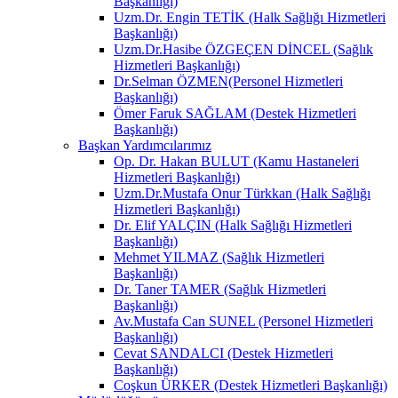
Başkanlığı)
Uzm.Dr. Engin TETİK (Halk Sağlığı Hizmetleri
Başkanlığı)
Uzm.Dr.Hasibe ÖZGEÇEN DİNCEL (Sağlık
Hizmetleri Başkanlığı)
Dr.Selman ÖZMEN(Personel Hizmetleri
Başkanlığı)
Ömer Faruk SAĞLAM (Destek Hizmetleri
Başkanlığı)
Başkan Yardımcılarımız
Op. Dr. Hakan BULUT (Kamu Hastaneleri
Hizmetleri Başkanlığı)
Uzm.Dr.Mustafa Onur Türkkan (Halk Sağlığı
Hizmetleri Başkanlığı)
Dr. Elif YALÇIN (Halk Sağlığı Hizmetleri
Başkanlığı)
Mehmet YILMAZ (Sağlık Hizmetleri
Başkanlığı)
Dr. Taner TAMER (Sağlık Hizmetleri
Başkanlığı)
Av.Mustafa Can SUNEL (Personel Hizmetleri
Başkanlığı)
Cevat SANDALCI (Destek Hizmetleri
Başkanlığı)
Coşkun ÜRKER (Destek Hizmetleri Başkanlığı)