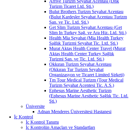
Arrive Turizm Seyahat Acentası (Dnk
Turizm Ticaret Ltd. Şti.)
Bulut Brothers Turizm Seyahat Acentası
(Bulut Kardeşler Seyahat Acentası Turizm
San. ve Tic. Ltd. Şti.)
Get Slim Turizm Seyahat Acentası (Get
Slim In Turkey Sağ. ve Ara Hiz. Ltd. Şti.)
Health Mia Seyahat (Mia Health Turkey
Sağlık Turizmi Seyahat Tic. Ltd. Şti.)
Murat Aktaş Health Center Travel (Murat
Aktaş Health Center Turkey Sağlık
Turizmi San. ve Tic. Ltd. Şti.)
Okkıran Turizm Seyahat Acentası
(Okkıran Tur Turizm Seyahat
Organizasyon ve Ticaret Limited Şirketi)
Tm Tour Medical Turizm (Tour Medical
Turizm Seyahat Acentesi Tic. A.Ş.)
Ephesus Marine Aesthetic Turizm
(Ephesus Marine Aesthetic Sağlık Tic. Ltd.
Şti.)
Üniversite
Adnan Menderes Üniversitesi Hastanesi
İç Kontrol
İç Kontrol Tanımı
İç Kontrolün Amaçları ve Standartları