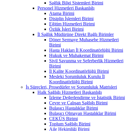
Sağlık Bilgi Sistemleri Birimi
Personel Hizmetleri Başkanlığı
Atama Birimi
Disiplin İşlemleri Birimi
Eğitim Hizmetleri Birimi
Özlük İşleri Birimi
İl Sağlık Müdürüne Direkt Bağlı Birimler
Döner Sermaye Muhasebe Hizmetleri
Birimi
Hasta Hakları İl Koordinatörlüğü Birimi
Hukuk ve Muhakemat Birimi
Sivil Savunma ve Seferberlik Hizmetleri
Birimi
İl Kalite Koordinatörlüğü Birimi
Mesleki Sorumluluk Kurulu İl
Koordinatörlüğü Birimi
İş Süreçleri, Prosedürler ve Sorumluluk Matrisleri
Halk Sağlığı Hizmetleri Başkanlığı
İzleme Değerlendirme ve İstatistik Birimi
Çevre ve Çalışan Sağlığı Birimi
Bulaşıcı Hastalıklar Birimi
Bulaşıcı Olmayan Hastalıklar Birimi
ÇEKÜS Birimi
Toplum Sağlığı Birimi
Aile Hekimliği Birimi