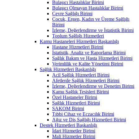
Bulaşıcı Hastalıklar Birimi
Bulaşıcı Olmayan Hastalıklar Birimi
Çevre Sağlığı Birimi
Çocuk, Ergen, Kadın ve Üreme Sağlığı
Birimi
İzleme, Değerlendirme ve İstatistik Birimi
Toplum Sağlığı Hizmetleri
Kamu Hastaneleri Hizmetleri Başkanlığı
Hastane Hizmetleri Birimi
İstatistik, Analiz ve Raporlama Birimi
Sağlık Bakım ve Hasta Hizmetleri Birimi
Verimlilik ve Kalite Yönetimi Birimi
Sağlık Hizmetleri Başkanlığı
Acil Sağlık Hizmetleri Birimi
Afetlerde Sağlık Hizmetleri Birimi
İzleme, Değerlendirme ve Denetim Birimi
Kamu Sağlık Tesisleri Birimi
Özel Hastaneler Birimi
Sağlık Hizmetleri Birimi
SAKOM Birimi
Tıbbi Cihaz ve Eczacılık Birimi
Ağız ve Diş Sağlığı Hizmetleri Birimi
Destek Hizmetleri Başkanlığı
İdari Hizmetler Birimi
Mali Hizmetler Birimi