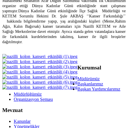
Mahalledeki Selahattin Acar Düğün Salonunda Vakıfbank İlk Okulumuzun
organize ettiği Dünya Kadınlar Günü etkinliğinde stant çalışması
yapmıştır.Dünya Kadınlar Günü etkinliğinde İlçe Sağlık Müdürlüğü ve
KETEM Sorumlu Hekimi Dr. Şule AKBAŞ ‘‘Kanser Farkındalığı’’
hakkında bilgilendirme yapıp, yaş aralığındaki kişileri (Meme,Rahim
Ağzı, Kalın Bağırsak) kanser taramaları için Nazilli KETEM ve Aile
Sağlığı Merkezlerine davet etmiştir. Ayrıca standa gelen vatandaşlara kanser
ile farkındalık kurdelelerinden takılmış, kanser ile ilgili broşürler
dağıtılmıştır.
Kurumsal
Müdürümüz
Başkanlarımız
Başkan Yardımcılarımız
Müdürlüğümüz
Organizasyon Şeması
Mevzuat
Kanunlar
Yönetmelikler