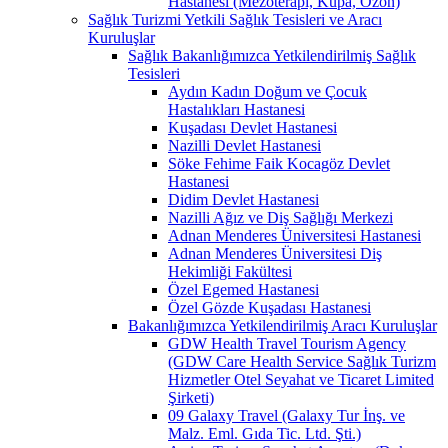
Hastanesi (Mezoterapi, Kupa, Ozon)
Sağlık Turizmi Yetkili Sağlık Tesisleri ve Aracı
Kuruluşlar
Sağlık Bakanlığımızca Yetkilendirilmiş Sağlık
Tesisleri
Aydın Kadın Doğum ve Çocuk
Hastalıkları Hastanesi
Kuşadası Devlet Hastanesi
Nazilli Devlet Hastanesi
Söke Fehime Faik Kocagöz Devlet
Hastanesi
Didim Devlet Hastanesi
Nazilli Ağız ve Diş Sağlığı Merkezi
Adnan Menderes Üniversitesi Hastanesi
Adnan Menderes Üniversitesi Diş
Hekimliği Fakültesi
Özel Egemed Hastanesi
Özel Gözde Kuşadası Hastanesi
Bakanlığımızca Yetkilendirilmiş Aracı Kuruluşlar
GDW Health Travel Tourism Agency
(GDW Care Health Service Sağlık Turizm
Hizmetler Otel Seyahat ve Ticaret Limited
Şirketi)
09 Galaxy Travel (Galaxy Tur İnş. ve
Malz. Eml. Gıda Tic. Ltd. Şti.)