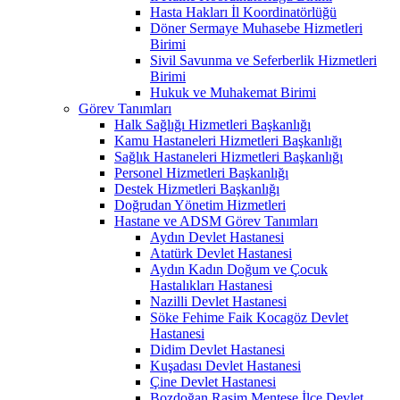
Hasta Hakları İl Koordinatörlüğü
Döner Sermaye Muhasebe Hizmetleri
Birimi
Sivil Savunma ve Seferberlik Hizmetleri
Birimi
Hukuk ve Muhakemat Birimi
Görev Tanımları
Halk Sağlığı Hizmetleri Başkanlığı
Kamu Hastaneleri Hizmetleri Başkanlığı
Sağlık Hastaneleri Hizmetleri Başkanlığı
Personel Hizmetleri Başkanlığı
Destek Hizmetleri Başkanlığı
Doğrudan Yönetim Hizmetleri
Hastane ve ADSM Görev Tanımları
Aydın Devlet Hastanesi
Atatürk Devlet Hastanesi
Aydın Kadın Doğum ve Çocuk
Hastalıkları Hastanesi
Nazilli Devlet Hastanesi
Söke Fehime Faik Kocagöz Devlet
Hastanesi
Didim Devlet Hastanesi
Kuşadası Devlet Hastanesi
Çine Devlet Hastanesi
Bozdoğan Rasim Menteşe İlçe Devlet