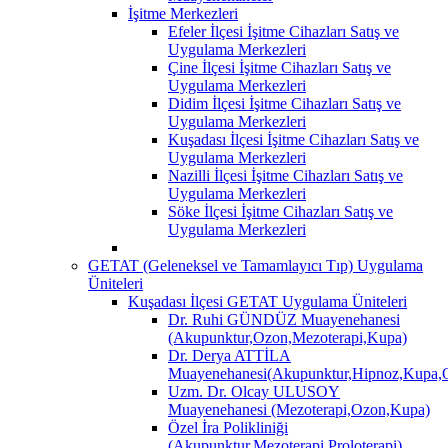
İşitme Merkezleri
Efeler İlçesi İşitme Cihazları Satış ve
Uygulama Merkezleri
Çine İlçesi İşitme Cihazları Satış ve
Uygulama Merkezleri
Didim İlçesi İşitme Cihazları Satış ve
Uygulama Merkezleri
Kuşadası İlçesi İşitme Cihazları Satış ve
Uygulama Merkezleri
Nazilli İlçesi İşitme Cihazları Satış ve
Uygulama Merkezleri
Söke İlçesi İşitme Cihazları Satış ve
Uygulama Merkezleri
GETAT (Geleneksel ve Tamamlayıcı Tıp) Uygulama
Üniteleri
Kuşadası İlçesi GETAT Uygulama Üniteleri
Dr. Ruhi GÜNDÜZ Muayenehanesi
(Akupunktur,Ozon,Mezoterapi,Kupa)
Dr. Derya ATTİLA
Muayenehanesi(Akupunktur,Hipnoz,Kupa,O
Uzm. Dr. Olcay ULUSOY
Muayenehanesi (Mezoterapi,Ozon,Kupa)
Özel İra Polikliniği
(Akupunktur,Mezoterapi,Proloterapi)