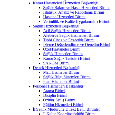
Kamu Hastaneleri Hizmetleri Başkanlığı
Sağlık Bakım ve Hasta Hizmetleri Birimi
İstatistik, Analiz ve Raporlama Birimi
Hastane Hizmetleri Birimi
Verimlilik ve Kalite Uygulamaları Birimi
Sağlık Hizmetleri Başkanlığı
Acil Sağlık Hizmetleri Birimi
Afetlerde Sağlık Hizmetleri Birimi
Tıbbi Cihaz ve Eczacılık Birimi
İzleme Değerlendirme ve Denetim Birimi
Özel Hastaneler Birimi
Sağlık Hizmetleri Birimi
Kamu Sağlık Tesisleri Birimi
SAKOM Birimi
Destek Hizmetleri Başkanlığı
Mali Hizmetler Birimi
Sağlık Bilgi Sistemleri Birimi
İdari Hizmetler Birimi
Personel Hizmetleri Başkanlığı
Atama Birimi
Disiplin Birimi
Özlük( Sicil) Birimi
Eğitim Hizmetleri Birimi
İl Sağlık Müdürüne Direkt Bağlı Birimler
İl Kalite Koordinatörlüğü Birimi