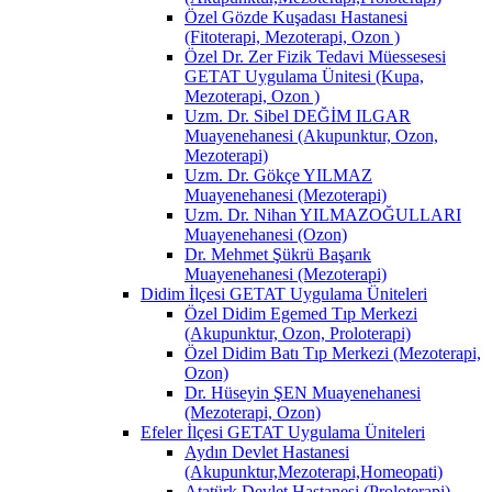
Özel Gözde Kuşadası Hastanesi
(Fitoterapi, Mezoterapi, Ozon )
Özel Dr. Zer Fizik Tedavi Müessesesi
GETAT Uygulama Ünitesi (Kupa,
Mezoterapi, Ozon )
Uzm. Dr. Sibel DEĞİM ILGAR
Muayenehanesi (Akupunktur, Ozon,
Mezoterapi)
Uzm. Dr. Gökçe YILMAZ
Muayenehanesi (Mezoterapi)
Uzm. Dr. Nihan YILMAZOĞULLARI
Muayenehanesi (Ozon)
Dr. Mehmet Şükrü Başarık
Muayenehanesi (Mezoterapi)
Didim İlçesi GETAT Uygulama Üniteleri
Özel Didim Egemed Tıp Merkezi
(Akupunktur, Ozon, Proloterapi)
Özel Didim Batı Tıp Merkezi (Mezoterapi,
Ozon)
Dr. Hüseyin ŞEN Muayenehanesi
(Mezoterapi, Ozon)
Efeler İlçesi GETAT Uygulama Üniteleri
Aydın Devlet Hastanesi
(Akupunktur,Mezoterapi,Homeopati)
Atatürk Devlet Hastanesi (Proloterapi)