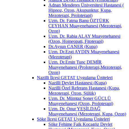
Adnan Menderes Üniversitesi Hastanesi (
Hipnoz, Ozon, Akupunktur, Kupa,
Mezoterapi, Proloterapi)
Uzm. Dr. Fatma Banu ÖZTÜRK
CEYHAN Muayenehanesi (Mezoterapi,
Ozon)
Uzm. Dr. Rabia ALAY Muayenehanesi
(Ozon, Homeopati, Fitoterapi)
Dr.Aysun CANER (Kupa)
Uzm. Dr.Ezgi AYDIN Muayenehanesi
(Mezoterapi)
Uzm. Dr.Emin Tunç DEMİR
Muayenehanesi (Proloterapi,Mezoterapi,
Ozon)
Nazilli İlçesi GETAT Uygulama Üniteleri
Nazilli Devlet Hastanesi (Kupa)
Nazilli Özel Referans Hastanesi (Kupa,
Mezoterapi, Ozon, Sülük)
Uzm. Dr. Mümtaz Soner GÜÇLÜ
Muayenehanesi (Ozon, Proloterapi)
Uzm. Dr. Onur YEŞİLDAĞ
Muayenehanesi (Mezoterapi, Kupa, Ozon)
Söke İlçesi GETAT Uygulama Üniteleri
Söke Fehime Faik Kocagöz Devlet