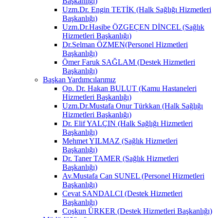
Başkanlığı)
Uzm.Dr. Engin TETİK (Halk Sağlığı Hizmetleri
Başkanlığı)
Uzm.Dr.Hasibe ÖZGEÇEN DİNCEL (Sağlık
Hizmetleri Başkanlığı)
Dr.Selman ÖZMEN(Personel Hizmetleri
Başkanlığı)
Ömer Faruk SAĞLAM (Destek Hizmetleri
Başkanlığı)
Başkan Yardımcılarımız
Op. Dr. Hakan BULUT (Kamu Hastaneleri
Hizmetleri Başkanlığı)
Uzm.Dr.Mustafa Onur Türkkan (Halk Sağlığı
Hizmetleri Başkanlığı)
Dr. Elif YALÇIN (Halk Sağlığı Hizmetleri
Başkanlığı)
Mehmet YILMAZ (Sağlık Hizmetleri
Başkanlığı)
Dr. Taner TAMER (Sağlık Hizmetleri
Başkanlığı)
Av.Mustafa Can SUNEL (Personel Hizmetleri
Başkanlığı)
Cevat SANDALCI (Destek Hizmetleri
Başkanlığı)
Coşkun ÜRKER (Destek Hizmetleri Başkanlığı)