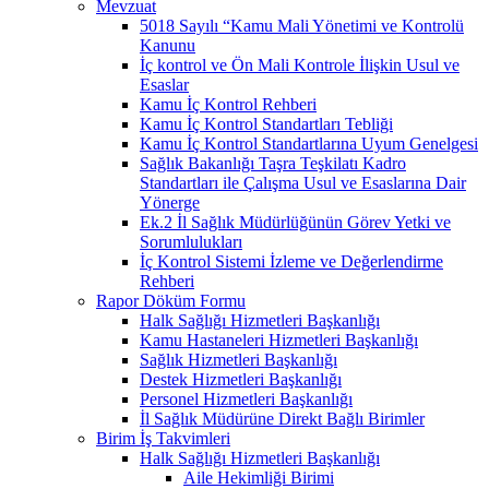
Mevzuat
5018 Sayılı “Kamu Mali Yönetimi ve Kontrolü
Kanunu
İç kontrol ve Ön Mali Kontrole İlişkin Usul ve
Esaslar
Kamu İç Kontrol Rehberi
Kamu İç Kontrol Standartları Tebliği
Kamu İç Kontrol Standartlarına Uyum Genelgesi
Sağlık Bakanlığı Taşra Teşkilatı Kadro
Standartları ile Çalışma Usul ve Esaslarına Dair
Yönerge
Ek.2 İl Sağlık Müdürlüğünün Görev Yetki ve
Sorumlulukları
İç Kontrol Sistemi İzleme ve Değerlendirme
Rehberi
Rapor Döküm Formu
Halk Sağlığı Hizmetleri Başkanlığı
Kamu Hastaneleri Hizmetleri Başkanlığı
Sağlık Hizmetleri Başkanlığı
Destek Hizmetleri Başkanlığı
Personel Hizmetleri Başkanlığı
İl Sağlık Müdürüne Direkt Bağlı Birimler
Birim İş Takvimleri
Halk Sağlığı Hizmetleri Başkanlığı
Aile Hekimliği Birimi