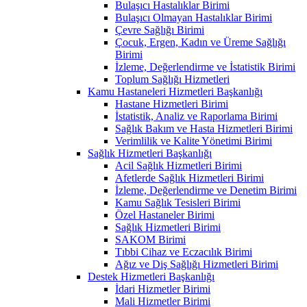
Bulaşıcı Hastalıklar Birimi
Bulaşıcı Olmayan Hastalıklar Birimi
Çevre Sağlığı Birimi
Çocuk, Ergen, Kadın ve Üreme Sağlığı
Birimi
İzleme, Değerlendirme ve İstatistik Birimi
Toplum Sağlığı Hizmetleri
Kamu Hastaneleri Hizmetleri Başkanlığı
Hastane Hizmetleri Birimi
İstatistik, Analiz ve Raporlama Birimi
Sağlık Bakım ve Hasta Hizmetleri Birimi
Verimlilik ve Kalite Yönetimi Birimi
Sağlık Hizmetleri Başkanlığı
Acil Sağlık Hizmetleri Birimi
Afetlerde Sağlık Hizmetleri Birimi
İzleme, Değerlendirme ve Denetim Birimi
Kamu Sağlık Tesisleri Birimi
Özel Hastaneler Birimi
Sağlık Hizmetleri Birimi
SAKOM Birimi
Tıbbi Cihaz ve Eczacılık Birimi
Ağız ve Diş Sağlığı Hizmetleri Birimi
Destek Hizmetleri Başkanlığı
İdari Hizmetler Birimi
Mali Hizmetler Birimi