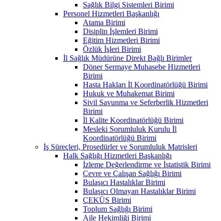
Sağlık Bilgi Sistemleri Birimi
Personel Hizmetleri Başkanlığı
Atama Birimi
Disiplin İşlemleri Birimi
Eğitim Hizmetleri Birimi
Özlük İşleri Birimi
İl Sağlık Müdürüne Direkt Bağlı Birimler
Döner Sermaye Muhasebe Hizmetleri
Birimi
Hasta Hakları İl Koordinatörlüğü Birimi
Hukuk ve Muhakemat Birimi
Sivil Savunma ve Seferberlik Hizmetleri
Birimi
İl Kalite Koordinatörlüğü Birimi
Mesleki Sorumluluk Kurulu İl
Koordinatörlüğü Birimi
İş Süreçleri, Prosedürler ve Sorumluluk Matrisleri
Halk Sağlığı Hizmetleri Başkanlığı
İzleme Değerlendirme ve İstatistik Birimi
Çevre ve Çalışan Sağlığı Birimi
Bulaşıcı Hastalıklar Birimi
Bulaşıcı Olmayan Hastalıklar Birimi
ÇEKÜS Birimi
Toplum Sağlığı Birimi
Aile Hekimliği Birimi