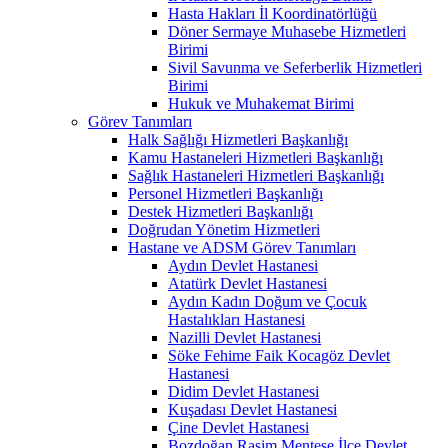
Hasta Hakları İl Koordinatörlüğü
Döner Sermaye Muhasebe Hizmetleri
Birimi
Sivil Savunma ve Seferberlik Hizmetleri
Birimi
Hukuk ve Muhakemat Birimi
Görev Tanımları
Halk Sağlığı Hizmetleri Başkanlığı
Kamu Hastaneleri Hizmetleri Başkanlığı
Sağlık Hastaneleri Hizmetleri Başkanlığı
Personel Hizmetleri Başkanlığı
Destek Hizmetleri Başkanlığı
Doğrudan Yönetim Hizmetleri
Hastane ve ADSM Görev Tanımları
Aydın Devlet Hastanesi
Atatürk Devlet Hastanesi
Aydın Kadın Doğum ve Çocuk
Hastalıkları Hastanesi
Nazilli Devlet Hastanesi
Söke Fehime Faik Kocagöz Devlet
Hastanesi
Didim Devlet Hastanesi
Kuşadası Devlet Hastanesi
Çine Devlet Hastanesi
Bozdoğan Rasim Menteşe İlçe Devlet