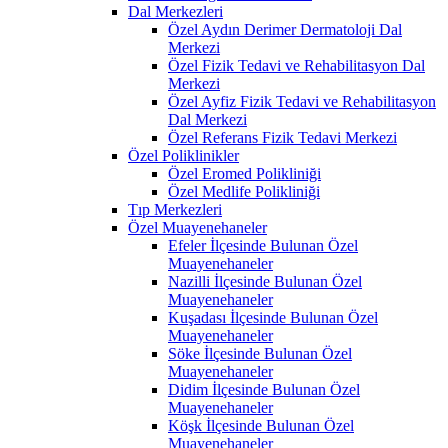
Dal Merkezleri
Özel Aydın Derimer Dermatoloji Dal
Merkezi
Özel Fizik Tedavi ve Rehabilitasyon Dal
Merkezi
Özel Ayfiz Fizik Tedavi ve Rehabilitasyon
Dal Merkezi
Özel Referans Fizik Tedavi Merkezi
Özel Poliklinikler
Özel Eromed Polikliniği
Özel Medlife Polikliniği
Tıp Merkezleri
Özel Muayenehaneler
Efeler İlçesinde Bulunan Özel
Muayenehaneler
Nazilli İlçesinde Bulunan Özel
Muayenehaneler
Kuşadası İlçesinde Bulunan Özel
Muayenehaneler
Söke İlçesinde Bulunan Özel
Muayenehaneler
Didim İlçesinde Bulunan Özel
Muayenehaneler
Köşk İlçesinde Bulunan Özel
Muayenehaneler