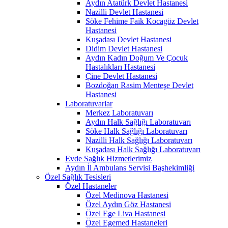
Aydın Atatürk Devlet Hastanesi
Nazilli Devlet Hastanesi
Söke Fehime Faik Kocagöz Devlet
Hastanesi
Kuşadası Devlet Hastanesi
Didim Devlet Hastanesi
Aydın Kadın Doğum Ve Çocuk
Hastalıkları Hastanesi
Çine Devlet Hastanesi
Bozdoğan Rasim Menteşe Devlet
Hastanesi
Laboratuvarlar
Merkez Laboratuvarı
Aydın Halk Sağlığı Laboratuvarı
Söke Halk Sağlığı Laboratuvarı
Nazilli Halk Sağlığı Laboratuvarı
Kuşadası Halk Sağlığı Laboratuvarı
Evde Sağlık Hizmetlerimiz
Aydın İl Ambulans Servisi Başhekimliği
Özel Sağlık Tesisleri
Özel Hastaneler
Özel Medinova Hastanesi
Özel Aydın Göz Hastanesi
Özel Ege Liva Hastanesi
Özel Egemed Hastaneleri