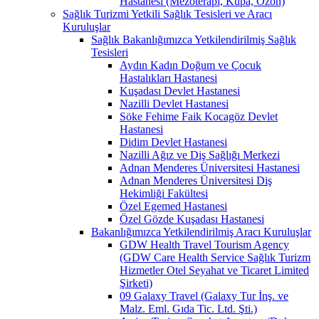
Hastanesi (Mezoterapi, Kupa, Ozon)
Sağlık Turizmi Yetkili Sağlık Tesisleri ve Aracı
Kuruluşlar
Sağlık Bakanlığımızca Yetkilendirilmiş Sağlık
Tesisleri
Aydın Kadın Doğum ve Çocuk
Hastalıkları Hastanesi
Kuşadası Devlet Hastanesi
Nazilli Devlet Hastanesi
Söke Fehime Faik Kocagöz Devlet
Hastanesi
Didim Devlet Hastanesi
Nazilli Ağız ve Diş Sağlığı Merkezi
Adnan Menderes Üniversitesi Hastanesi
Adnan Menderes Üniversitesi Diş
Hekimliği Fakültesi
Özel Egemed Hastanesi
Özel Gözde Kuşadası Hastanesi
Bakanlığımızca Yetkilendirilmiş Aracı Kuruluşlar
GDW Health Travel Tourism Agency
(GDW Care Health Service Sağlık Turizm
Hizmetler Otel Seyahat ve Ticaret Limited
Şirketi)
09 Galaxy Travel (Galaxy Tur İnş. ve
Malz. Eml. Gıda Tic. Ltd. Şti.)