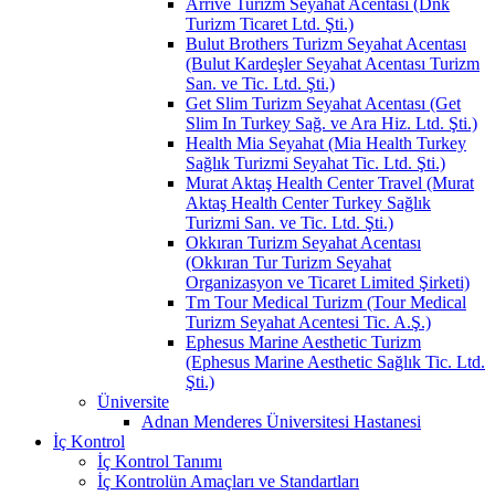
Arrive Turizm Seyahat Acentası (Dnk
Turizm Ticaret Ltd. Şti.)
Bulut Brothers Turizm Seyahat Acentası
(Bulut Kardeşler Seyahat Acentası Turizm
San. ve Tic. Ltd. Şti.)
Get Slim Turizm Seyahat Acentası (Get
Slim In Turkey Sağ. ve Ara Hiz. Ltd. Şti.)
Health Mia Seyahat (Mia Health Turkey
Sağlık Turizmi Seyahat Tic. Ltd. Şti.)
Murat Aktaş Health Center Travel (Murat
Aktaş Health Center Turkey Sağlık
Turizmi San. ve Tic. Ltd. Şti.)
Okkıran Turizm Seyahat Acentası
(Okkıran Tur Turizm Seyahat
Organizasyon ve Ticaret Limited Şirketi)
Tm Tour Medical Turizm (Tour Medical
Turizm Seyahat Acentesi Tic. A.Ş.)
Ephesus Marine Aesthetic Turizm
(Ephesus Marine Aesthetic Sağlık Tic. Ltd.
Şti.)
Üniversite
Adnan Menderes Üniversitesi Hastanesi
İç Kontrol
İç Kontrol Tanımı
İç Kontrolün Amaçları ve Standartları