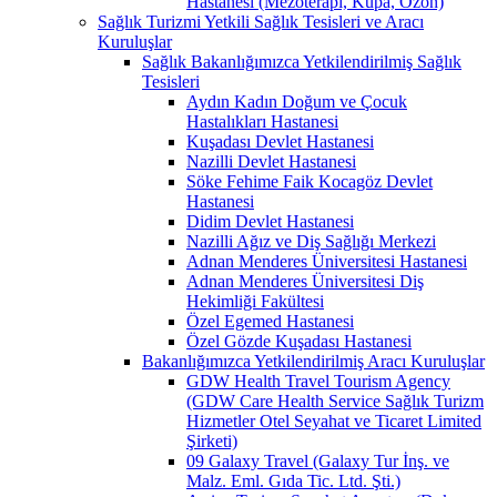
Hastanesi (Mezoterapi, Kupa, Ozon)
Sağlık Turizmi Yetkili Sağlık Tesisleri ve Aracı
Kuruluşlar
Sağlık Bakanlığımızca Yetkilendirilmiş Sağlık
Tesisleri
Aydın Kadın Doğum ve Çocuk
Hastalıkları Hastanesi
Kuşadası Devlet Hastanesi
Nazilli Devlet Hastanesi
Söke Fehime Faik Kocagöz Devlet
Hastanesi
Didim Devlet Hastanesi
Nazilli Ağız ve Diş Sağlığı Merkezi
Adnan Menderes Üniversitesi Hastanesi
Adnan Menderes Üniversitesi Diş
Hekimliği Fakültesi
Özel Egemed Hastanesi
Özel Gözde Kuşadası Hastanesi
Bakanlığımızca Yetkilendirilmiş Aracı Kuruluşlar
GDW Health Travel Tourism Agency
(GDW Care Health Service Sağlık Turizm
Hizmetler Otel Seyahat ve Ticaret Limited
Şirketi)
09 Galaxy Travel (Galaxy Tur İnş. ve
Malz. Eml. Gıda Tic. Ltd. Şti.)