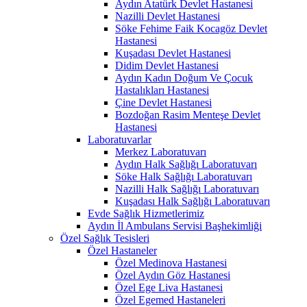
Aydın Atatürk Devlet Hastanesi
Nazilli Devlet Hastanesi
Söke Fehime Faik Kocagöz Devlet
Hastanesi
Kuşadası Devlet Hastanesi
Didim Devlet Hastanesi
Aydın Kadın Doğum Ve Çocuk
Hastalıkları Hastanesi
Çine Devlet Hastanesi
Bozdoğan Rasim Menteşe Devlet
Hastanesi
Laboratuvarlar
Merkez Laboratuvarı
Aydın Halk Sağlığı Laboratuvarı
Söke Halk Sağlığı Laboratuvarı
Nazilli Halk Sağlığı Laboratuvarı
Kuşadası Halk Sağlığı Laboratuvarı
Evde Sağlık Hizmetlerimiz
Aydın İl Ambulans Servisi Başhekimliği
Özel Sağlık Tesisleri
Özel Hastaneler
Özel Medinova Hastanesi
Özel Aydın Göz Hastanesi
Özel Ege Liva Hastanesi
Özel Egemed Hastaneleri