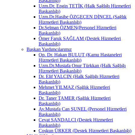
Başkanlığı)
Uzm.Dr. Engin TETİK (Halk Sağlığı Hizmetleri
Başkanlığı)
Uzm.Dr.Hasibe ÖZGEÇEN DİNCEL (Sağlık
Hizmetleri Başkanlığı)
Dr.Selman ÖZMEN(Personel Hizmetleri
Başkanlığı)
Ömer Faruk SAĞLAM (Destek Hizmetleri
Başkanlığı)
Başkan Yardımcılarımız
Op. Dr. Hakan BULUT (Kamu Hastaneleri
Hizmetleri Başkanlığı)
Uzm.Dr.Mustafa Onur Türkkan (Halk Sağlığı
Hizmetleri Başkanlığı)
Dr. Elif YALÇIN (Halk Sağlığı Hizmetleri
Başkanlığı)
Mehmet YILMAZ (Sağlık Hizmetleri
Başkanlığı)
Dr. Taner TAMER (Sağlık Hizmetleri
Başkanlığı)
Av.Mustafa Can SUNEL (Personel Hizmetleri
Başkanlığı)
Cevat SANDALCI (Destek Hizmetleri
Başkanlığı)
Coşkun ÜRKER (Destek Hizmetleri Başkanlığı)