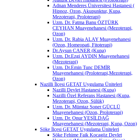
Adnan Menderes Üniversitesi Hastanesi (
Hipnoz, Ozon, Akupunktur, Kupa,
Mezoterapi, Proloterapi)
Uzm. Dr. Fatma Banu ÖZTÜRK
CEYHAN Muayenehanesi (Mezoterapi,
Ozon)
Uzm. Dr. Rabia ALAY Muayenehanesi
(Ozon, Homeopati, Fitoterapi)
Dr.Aysun CANER (Kupa)
Uzm. Dr.Ezgi AYDIN Muayenehanesi
(Mezoterapi)
Uzm. Dr.Emin Tunç DEMİR
Muayenehanesi (Proloterapi,Mezoterapi,
Ozon)
Nazilli İlçesi GETAT Uygulama Üniteleri
Nazilli Devlet Hastanesi (Kupa)
Nazilli Özel Referans Hastanesi (Kupa,
Mezoterapi, Ozon, Sülük)
Uzm. Dr. Mümtaz Soner GÜÇLÜ
Muayenehanesi (Ozon, Proloterapi)
Uzm. Dr. Onur YEŞİLDAĞ
Muayenehanesi (Mezoterapi, Kupa, Ozon)
Söke İlçesi GETAT Uygulama Üniteleri
Söke Fehime Faik Kocagöz Devlet