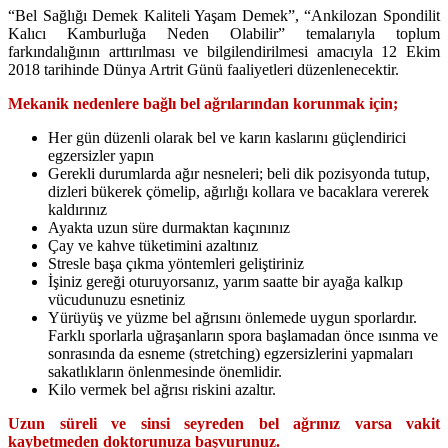
“Bel Sağlığı Demek Kaliteli Yaşam Demek”, “Ankilozan Spondilit
Kalıcı Kamburluğa Neden Olabilir” temalarıyla toplum
farkındalığının arttırılması ve bilgilendirilmesi amacıyla 12 Ekim
2018 tarihinde Dünya Artrit Günü faaliyetleri düzenlenecektir.
Mekanik nedenlere bağlı bel ağrılarından korunmak için;
Her gün düzenli olarak bel ve karın kaslarını güçlendirici
egzersizler yapın
Gerekli durumlarda ağır nesneleri; beli dik pozisyonda tutup,
dizleri bükerek çömelip, ağırlığı kollara ve bacaklara vererek
kaldırınız
Ayakta uzun süre durmaktan kaçınınız
Çay ve kahve tüketimini azaltınız
Stresle başa çıkma yöntemleri geliştiriniz
İşiniz gereği oturuyorsanız, yarım saatte bir ayağa kalkıp
vücudunuzu esnetiniz
Yürüyüş ve yüzme bel ağrısını önlemede uygun sporlardır.
Farklı sporlarla uğraşanların spora başlamadan önce ısınma ve
sonrasında da esneme (stretching) egzersizlerini yapmaları
sakatlıkların önlenmesinde önemlidir.
Kilo vermek bel ağrısı riskini azaltır.
Uzun süreli ve sinsi seyreden bel ağrınız varsa vakit
kaybetmeden doktorunuza başvurunuz.