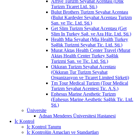
Arrive Turizm Seyahat Acentası (Dnk
Turizm Ticaret Ltd. Şti.)
Bulut Brothers Turizm Seyahat Acentası
(Bulut Kardeşler Seyahat Acentası Turizm
San. ve Tic. Ltd. Şti.)
Get Slim Turizm Seyahat Acentası (Get
Slim In Turkey Sağ. ve Ara Hiz. Ltd. Şti.)
Health Mia Seyahat (Mia Health Turkey
Sağlık Turizmi Seyahat Tic. Ltd. Şti.)
Murat Aktaş Health Center Travel (Murat
Aktaş Health Center Turkey Sağlık
Turizmi San. ve Tic. Ltd. Şti.)
Okkıran Turizm Seyahat Acentası
(Okkıran Tur Turizm Seyahat
Organizasyon ve Ticaret Limited Şirketi)
Tm Tour Medical Turizm (Tour Medical
Turizm Seyahat Acentesi Tic. A.Ş.)
Ephesus Marine Aesthetic Turizm
(Ephesus Marine Aesthetic Sağlık Tic. Ltd.
Şti.)
Üniversite
Adnan Menderes Üniversitesi Hastanesi
İç Kontrol
İç Kontrol Tanımı
İç Kontrolün Amaçları ve Standartları