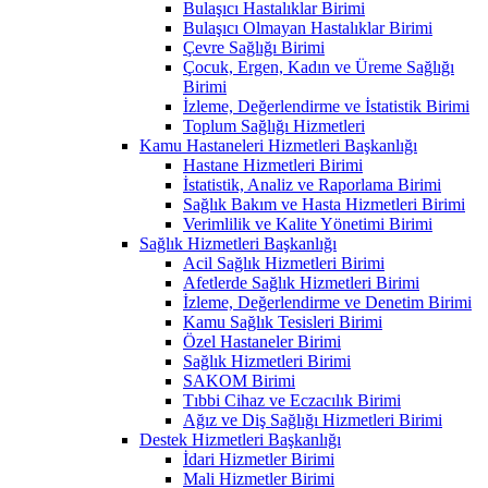
Bulaşıcı Hastalıklar Birimi
Bulaşıcı Olmayan Hastalıklar Birimi
Çevre Sağlığı Birimi
Çocuk, Ergen, Kadın ve Üreme Sağlığı
Birimi
İzleme, Değerlendirme ve İstatistik Birimi
Toplum Sağlığı Hizmetleri
Kamu Hastaneleri Hizmetleri Başkanlığı
Hastane Hizmetleri Birimi
İstatistik, Analiz ve Raporlama Birimi
Sağlık Bakım ve Hasta Hizmetleri Birimi
Verimlilik ve Kalite Yönetimi Birimi
Sağlık Hizmetleri Başkanlığı
Acil Sağlık Hizmetleri Birimi
Afetlerde Sağlık Hizmetleri Birimi
İzleme, Değerlendirme ve Denetim Birimi
Kamu Sağlık Tesisleri Birimi
Özel Hastaneler Birimi
Sağlık Hizmetleri Birimi
SAKOM Birimi
Tıbbi Cihaz ve Eczacılık Birimi
Ağız ve Diş Sağlığı Hizmetleri Birimi
Destek Hizmetleri Başkanlığı
İdari Hizmetler Birimi
Mali Hizmetler Birimi