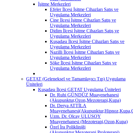
İşitme Merkezleri
Efeler İlçesi İşitme Cihazları Satış ve
Uygulama Merkezleri
Çine İlçesi İşitme Cihazları Satış ve
Uygulama Merkezleri
Didim İlçesi İşitme Cihazları Satış ve
Uygulama Merkezleri
Kuşadası İlçesi İşitme Cihazları Satış ve
Uygulama Merkezleri
Nazilli İlçesi İşitme Cihazları Satış ve
Uygulama Merkezleri
Söke İlçesi İşitme Cihazları Satış ve
Uygulama Merkezleri
GETAT (Geleneksel ve Tamamlayıcı Tıp) Uygulama
Üniteleri
Kuşadası İlçesi GETAT Uygulama Üniteleri
Dr. Ruhi GÜNDÜZ Muayenehanesi
(Akupunktur,Ozon,Mezoterapi,Kupa)
Dr. Derya ATTİLA
Muayenehanesi(Akupunktur,Hipnoz,Kupa,O
Uzm. Dr. Olcay ULUSOY
Muayenehanesi (Mezoterapi,Ozon,Kupa)
Özel İra Polikliniği
(Akupunktur,Mezoterapi,Proloterapi)