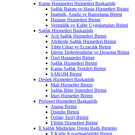
Kamu Hastaneleri Hizmetleri Başkanlığı
Sağlık Bakım ve Hasta Hizmetleri Birimi
İstatistik, Analiz ve Raporlama Birimi
Hastane Hizmetleri Birimi
Verimlilik ve Kalite Uygulamaları Birimi
Sağlık Hizmetleri Başkanlığı
Acil Sağlık Hizmetleri Birimi
Afetlerde Sağlık Hizmetleri Birimi
Tıbbi Cihaz ve Eczacılık Birimi
İzleme Değerlendirme ve Denetim Birimi
Özel Hastaneler Birimi
Sağlık Hizmetleri Birimi
Kamu Sağlık Tesisleri Birimi
SAKOM Birimi
Destek Hizmetleri Başkanlığı
Mali Hizmetler Birimi
Sağlık Bilgi Sistemleri Birimi
İdari Hizmetler Birimi
Personel Hizmetleri Başkanlığı
Atama Birimi
Disiplin Birimi
Özlük( Sicil) Birimi
Eğitim Hizmetleri Birimi
İl Sağlık Müdürüne Direkt Bağlı Birimler
İl Kalite Koordinatörlüğü Birimi