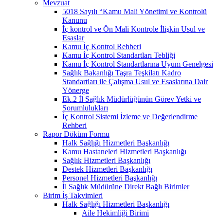
Mevzuat
5018 Sayılı “Kamu Mali Yönetimi ve Kontrolü
Kanunu
İç kontrol ve Ön Mali Kontrole İlişkin Usul ve
Esaslar
Kamu İç Kontrol Rehberi
Kamu İç Kontrol Standartları Tebliği
Kamu İç Kontrol Standartlarına Uyum Genelgesi
Sağlık Bakanlığı Taşra Teşkilatı Kadro
Standartları ile Çalışma Usul ve Esaslarına Dair
Yönerge
Ek.2 İl Sağlık Müdürlüğünün Görev Yetki ve
Sorumlulukları
İç Kontrol Sistemi İzleme ve Değerlendirme
Rehberi
Rapor Döküm Formu
Halk Sağlığı Hizmetleri Başkanlığı
Kamu Hastaneleri Hizmetleri Başkanlığı
Sağlık Hizmetleri Başkanlığı
Destek Hizmetleri Başkanlığı
Personel Hizmetleri Başkanlığı
İl Sağlık Müdürüne Direkt Bağlı Birimler
Birim İş Takvimleri
Halk Sağlığı Hizmetleri Başkanlığı
Aile Hekimliği Birimi