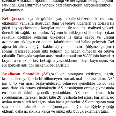
özellikle Ankilozan Spondilit hastalığı ve bel ağrıları ile ilgili toplum
farkındalığını arttırmaya yönelik bazı faaliyetlerin gerçekleştirilmesi
planlanmıştır.
Bel ağrısı,
oldukça sık görülen, yaşam kalitesi üzerindeki olumsuz
etkilerinin yanı sıra doğrudan (tanı ve tedavi giderleri) ve dolaylı (iş
gücü kaybı) ekonomik kayıplar nedeni ile topluma maliyeti yüksek
önemli bir sağlık sorunudur. Ağrının kronikleşmesi ile ortaya çıkan
sakatlık özellikle gelişmiş ülkelerde iş gücü kaybı ve üretim
azalmasını etkileyen en önemli faktörlerden biri haline gelmiştir. Bel
ağrısı bir aktivite (ağır kaldırma) ya da travma (düşme, çarpma)
sonrası başlayabileceği gibi belirgin bir neden olmadan da ortaya
çıkabilir. Dünyada yapılan araştırmalar insanların %80’ inin hayatları
boyunca en az bir kez bel ağrısı yaşadıklarını ortaya koymuştur. En
sık görülen ağrı tipi mekanik bel ağrısıdır.
Ankilozan Spondilit (AS),
özellikle omurgayı etkileyen, ağrılı,
kronik, ilerleyici, sebebi bilinmeyen romatizmal bir hastalıktır. AS’
nin 8-45 yaş arası başlayabileceği bilinsede genellikle 15-30 yaş
arası daha sık ortaya çıkmaktadır. AS hastalığının ortaya çıkmasında
en önemli faktör genetik yatkınlıktır. AS erken tanısı için
sorgulanması gereken hedef kitle 20’ yaşlarda bel ağrısı başlamış, üç
aydan uzun süreli bel ağrısı olan hasta grubudur. AS omurganın yanı
sıra sıklıkla sakroiliak eklemi(omurganın leğen kemiğiyle yaptığı
eklem), daha az sıklıkla kalça ve omuz gibi büyük eklemleri tutar.