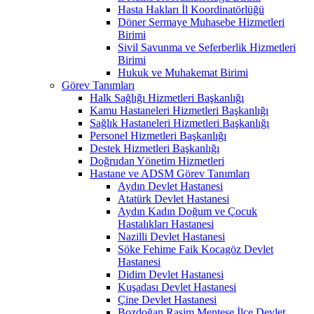
Hasta Hakları İl Koordinatörlüğü
Döner Sermaye Muhasebe Hizmetleri
Birimi
Sivil Savunma ve Seferberlik Hizmetleri
Birimi
Hukuk ve Muhakemat Birimi
Görev Tanımları
Halk Sağlığı Hizmetleri Başkanlığı
Kamu Hastaneleri Hizmetleri Başkanlığı
Sağlık Hastaneleri Hizmetleri Başkanlığı
Personel Hizmetleri Başkanlığı
Destek Hizmetleri Başkanlığı
Doğrudan Yönetim Hizmetleri
Hastane ve ADSM Görev Tanımları
Aydın Devlet Hastanesi
Atatürk Devlet Hastanesi
Aydın Kadın Doğum ve Çocuk
Hastalıkları Hastanesi
Nazilli Devlet Hastanesi
Söke Fehime Faik Kocagöz Devlet
Hastanesi
Didim Devlet Hastanesi
Kuşadası Devlet Hastanesi
Çine Devlet Hastanesi
Bozdoğan Rasim Menteşe İlçe Devlet