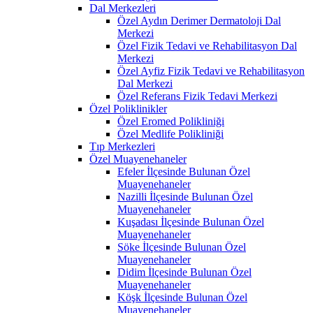
Dal Merkezleri
Özel Aydın Derimer Dermatoloji Dal
Merkezi
Özel Fizik Tedavi ve Rehabilitasyon Dal
Merkezi
Özel Ayfiz Fizik Tedavi ve Rehabilitasyon
Dal Merkezi
Özel Referans Fizik Tedavi Merkezi
Özel Poliklinikler
Özel Eromed Polikliniği
Özel Medlife Polikliniği
Tıp Merkezleri
Özel Muayenehaneler
Efeler İlçesinde Bulunan Özel
Muayenehaneler
Nazilli İlçesinde Bulunan Özel
Muayenehaneler
Kuşadası İlçesinde Bulunan Özel
Muayenehaneler
Söke İlçesinde Bulunan Özel
Muayenehaneler
Didim İlçesinde Bulunan Özel
Muayenehaneler
Köşk İlçesinde Bulunan Özel
Muayenehaneler