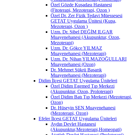
Özel Gözde Kuşadası Hastanesi
(Fitoterapi, Mezoterapi, Ozon )
Özel Dr. Zer Fizik Tedavi Müessesesi
GETAT Uygulama Ünitesi (Kupa,
Mezoterapi, Ozon )
Uzm. Dr. Sibel DEĞİM ILGAR
Muayenehanesi (Akupunktur, Ozon,
Mezoterapi)
Uzm. Dr. Gökçe YILMAZ
Muayenehanesi (Mezoterapi)
Uzm. Dr. Nihan YILMAZOĞULLARI
Muayenehanesi (Ozon)
Dr. Mehmet Şükrü Başarık
Muayenehanesi (Mezoterapi)
Didim İlçesi GETAT Uygulama Üniteleri
Özel Didim Egemed Tıp Merkezi
(Akupunktur, Ozon, Proloterapi)
Özel Didim Batı Tıp Merkezi (Mezoterapi,
Ozon)
Dr. Hüseyin ŞEN Muayenehanesi
(Mezoterapi, Ozon)
Efeler İlçesi GETAT Uygulama Üniteleri
Aydın Devlet Hastanesi
(Akupunktur,Mezoterapi,Homeopati)
Atatürk Devlet Hastanesi (Proloterapi)