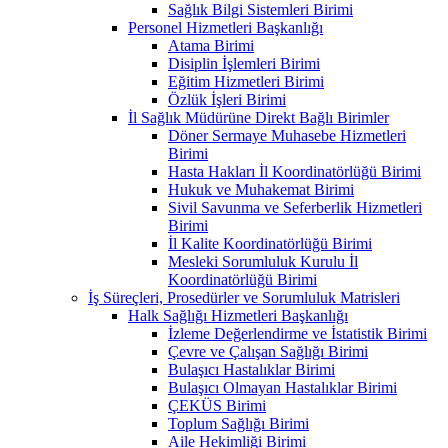
Sağlık Bilgi Sistemleri Birimi
Personel Hizmetleri Başkanlığı
Atama Birimi
Disiplin İşlemleri Birimi
Eğitim Hizmetleri Birimi
Özlük İşleri Birimi
İl Sağlık Müdürüne Direkt Bağlı Birimler
Döner Sermaye Muhasebe Hizmetleri
Birimi
Hasta Hakları İl Koordinatörlüğü Birimi
Hukuk ve Muhakemat Birimi
Sivil Savunma ve Seferberlik Hizmetleri
Birimi
İl Kalite Koordinatörlüğü Birimi
Mesleki Sorumluluk Kurulu İl
Koordinatörlüğü Birimi
İş Süreçleri, Prosedürler ve Sorumluluk Matrisleri
Halk Sağlığı Hizmetleri Başkanlığı
İzleme Değerlendirme ve İstatistik Birimi
Çevre ve Çalışan Sağlığı Birimi
Bulaşıcı Hastalıklar Birimi
Bulaşıcı Olmayan Hastalıklar Birimi
ÇEKÜS Birimi
Toplum Sağlığı Birimi
Aile Hekimliği Birimi