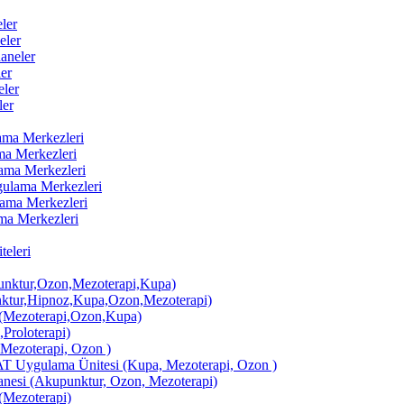
ler
eler
aneler
er
ler
ler
lama Merkezleri
ama Merkezleri
lama Merkezleri
ygulama Merkezleri
ulama Merkezleri
ama Merkezleri
eleri
ktur,Ozon,Mezoterapi,Kupa)
tur,Hipnoz,Kupa,Ozon,Mezoterapi)
Mezoterapi,Ozon,Kupa)
,Proloterapi)
 Mezoterapi, Ozon )
AT Uygulama Ünitesi (Kupa, Mezoterapi, Ozon )
si (Akupunktur, Ozon, Mezoterapi)
Mezoterapi)