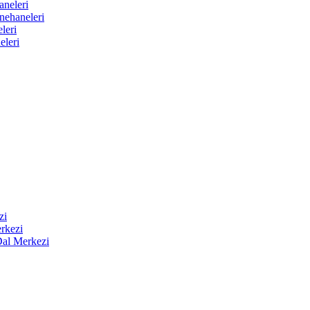
aneleri
nehaneleri
leri
eleri
zi
rkezi
Dal Merkezi