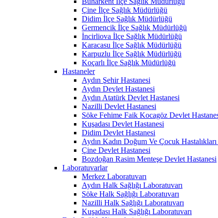
Buharkent İlçe Sağlık Müdürlüğü
Çine İlçe Sağlık Müdürlüğü
Didim İlçe Sağlık Müdürlüğü
Germencik İlçe Sağlık Müdürlüğü
İncirliova İlçe Sağlık Müdürlüğü
Karacasu İlçe Sağlık Müdürlüğü
Karpuzlu İlçe Sağlık Müdürlüğü
Koçarlı İlçe Sağlık Müdürlüğü
Hastaneler
Aydın Şehir Hastanesi
Aydın Devlet Hastanesi
Aydın Atatürk Devlet Hastanesi
Nazilli Devlet Hastanesi
Söke Fehime Faik Kocagöz Devlet Hastanes
Kuşadası Devlet Hastanesi
Didim Devlet Hastanesi
Aydın Kadın Doğum Ve Çocuk Hastalıkları 
Çine Devlet Hastanesi
Bozdoğan Rasim Menteşe Devlet Hastanesi
Laboratuvarlar
Merkez Laboratuvarı
Aydın Halk Sağlığı Laboratuvarı
Söke Halk Sağlığı Laboratuvarı
Nazilli Halk Sağlığı Laboratuvarı
Kuşadası Halk Sağlığı Laboratuvarı