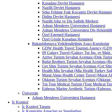
Kuşadası Devlet Hastanesi
Nazilli Devlet Hastanesi
Söke Fehime Faik Kocagöz Devlet Hastanes
Didim Devlet Hastanesi
Nazilli Ağız ve Diş Sağlığı Merkezi
Adnan Menderes Üniversitesi Hastanesi
Adnan Menderes Üniversitesi Diş Hekimliği
Özel Egemed Hastanesi
Özel Gözde Kuşadası Hastanesi
Bakanlığımızca Yetkilendirilmiş Aracı Kuruluşlar
GDW Health Travel Tourism Agency (GDW Car
09 Galaxy Travel (Galaxy Tur İnş. ve Malz. 
Arrive Turizm Seyahat Acentası (Dnk Turizm 
Bulut Brothers Turizm Seyahat Acentası (Bul
Get Slim Turizm Seyahat Acentası (Get Slim 
Health Mia Seyahat (Mia Health Turkey Sağlı
Murat Aktaş Health Center Travel (Murat Akt
Okkıran Turizm Seyahat Acentası (Okkıran T
Tm Tour Medical Turizm (Tour Medical Turi
Ephesus Marine Aesthetic Turizm (Ephesus Ma
Üniversite
Adnan Menderes Üniversitesi Hastanesi
İç Kontrol
İç Kontrol Tanımı
İç Kontrolün Amaçları ve Standartları