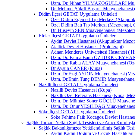
Uzm. Dr. Nihan YILMAZOĞULLARI Muay
Dr. Mehmet Şükrü Başarık Muayenehanesi 
Didim İlçesi GETAT Uygulama Üniteleri
Özel Didim Egemed Tıp Merkezi (Akupunktu
Özel Didim Batı Tıp Merkezi (Mezoterapi, 
Dr. Hüseyin ŞEN Muayenehanesi (Mezotera
Efeler İlçesi GETAT Uygulama Üniteleri
Aydın Devlet Hastanesi (Akupunktur,Mezot
Atatürk Devlet Hastanesi (Proloterapi)
Adnan Menderes Üniversitesi Hastanesi ( H
Uzm. Dr. Fatma Banu ÖZTÜRK CEYHAN M
Uzm. Dr. Rabia ALAY Muayenehanesi (Ozon
Dr.Aysun CANER (Kupa)
Uzm. Dr.Ezgi AYDIN Muayenehanesi (Mezo
Uzm. Dr.Emin Tunç DEMİR Muayenehanesi 
Nazilli İlçesi GETAT Uygulama Üniteleri
Nazilli Devlet Hastanesi (Kupa)
Nazilli Özel Referans Hastanesi (Kupa, Mez
Uzm. Dr. Mümtaz Soner GÜÇLÜ Muayenehan
Uzm. Dr. Onur YEŞİLDAĞ Muayenehanesi 
Söke İlçesi GETAT Uygulama Üniteleri
Söke Fehime Faik Kocagöz Devlet Hastanes
Sağlık Turizmi Yetkili Sağlık Tesisleri ve Aracı Kuruluşla
Sağlık Bakanlığımızca Yetkilendirilmiş Sağlık Tesis
Aydın Kadın Doğum ve Çocuk Hastalıkları 