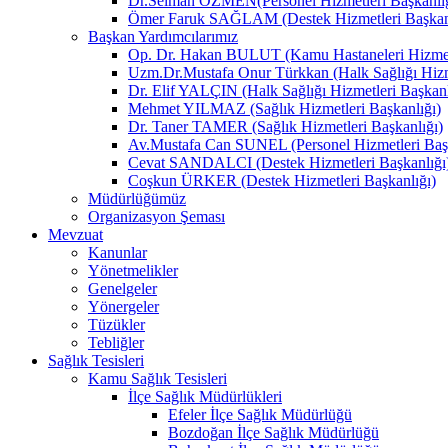
Dr.Selman ÖZMEN(Personel Hizmetleri Başkanlığ
Ömer Faruk SAĞLAM (Destek Hizmetleri Başkanl
Başkan Yardımcılarımız
Op. Dr. Hakan BULUT (Kamu Hastaneleri Hizmetl
Uzm.Dr.Mustafa Onur Türkkan (Halk Sağlığı Hizme
Dr. Elif YALÇIN (Halk Sağlığı Hizmetleri Başkanl
Mehmet YILMAZ (Sağlık Hizmetleri Başkanlığı)
Dr. Taner TAMER (Sağlık Hizmetleri Başkanlığı)
Av.Mustafa Can SUNEL (Personel Hizmetleri Başk
Cevat SANDALCI (Destek Hizmetleri Başkanlığı
Coşkun ÜRKER (Destek Hizmetleri Başkanlığı)
Müdürlüğümüz
Organizasyon Şeması
Mevzuat
Kanunlar
Yönetmelikler
Genelgeler
Yönergeler
Tüzükler
Tebliğler
Sağlık Tesisleri
Kamu Sağlık Tesisleri
İlçe Sağlık Müdürlükleri
Efeler İlçe Sağlık Müdürlüğü
Bozdoğan İlçe Sağlık Müdürlüğü