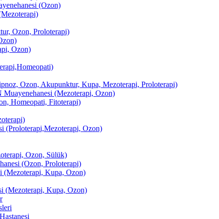
enehanesi (Ozon)
(Mezoterapi)
r, Ozon, Proloterapi)
Ozon)
pi, Ozon)
erapi,Homeopati)
ipnoz, Ozon, Akupunktur, Kupa, Mezoterapi, Proloterapi)
uayenehanesi (Mezoterapi, Ozon)
, Homeopati, Fitoterapi)
terapi)
(Proloterapi,Mezoterapi, Ozon)
oterapi, Ozon, Sülük)
esi (Ozon, Proloterapi)
(Mezoterapi, Kupa, Ozon)
i (Mezoterapi, Kupa, Ozon)
r
leri
Hastanesi