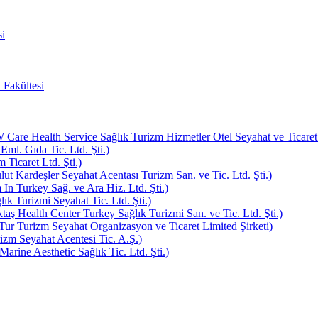
i
 Fakültesi
e Health Service Sağlık Turizm Hizmetler Otel Seyahat ve Ticaret L
Eml. Gıda Tic. Ltd. Şti.)
Ticaret Ltd. Şti.)
ut Kardeşler Seyahat Acentası Turizm San. ve Tic. Ltd. Şti.)
In Turkey Sağ. ve Ara Hiz. Ltd. Şti.)
k Turizmi Seyahat Tic. Ltd. Şti.)
aş Health Center Turkey Sağlık Turizmi San. ve Tic. Ltd. Şti.)
ur Turizm Seyahat Organizasyon ve Ticaret Limited Şirketi)
zm Seyahat Acentesi Tic. A.Ş.)
rine Aesthetic Sağlık Tic. Ltd. Şti.)