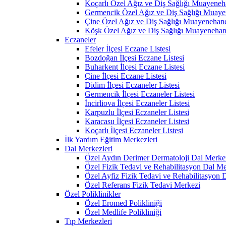
Koçarlı Özel Ağız ve Diş Sağlığı Muayeneh
Germencik Özel Ağız ve Diş Sağlığı Muaye
Çine Özel Ağız ve Diş Sağlığı Muayenehane
Köşk Özel Ağız ve Diş Sağlığı Muayenehan
Eczaneler
Efeler İlçesi Eczane Listesi
Bozdoğan İlçesi Eczane Listesi
Buharkent İlçesi Eczane Listesi
Çine İlçesi Eczane Listesi
Didim İlçesi Eczaneler Listesi
Germencik İlçesi Eczaneler Listesi
İncirliova İlçesi Eczaneler Listesi
Karpuzlu İlçesi Eczaneler Listesi
Karacasu İlçesi Eczaneler Listesi
Koçarlı İlçesi Eczaneler Listesi
İlk Yardım Eğitim Merkezleri
Dal Merkezleri
Özel Aydın Derimer Dermatoloji Dal Merke
Özel Fizik Tedavi ve Rehabilitasyon Dal Me
Özel Ayfiz Fizik Tedavi ve Rehabilitasyon 
Özel Referans Fizik Tedavi Merkezi
Özel Poliklinikler
Özel Eromed Polikliniği
Özel Medlife Polikliniği
Tıp Merkezleri