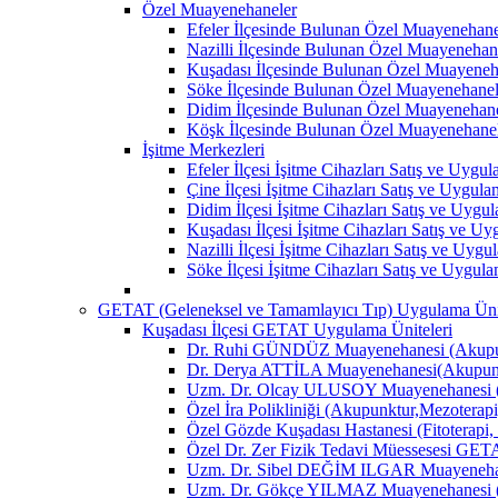
Özel Muayenehaneler
Efeler İlçesinde Bulunan Özel Muayenehane
Nazilli İlçesinde Bulunan Özel Muayenehan
Kuşadası İlçesinde Bulunan Özel Muayeneh
Söke İlçesinde Bulunan Özel Muayenehanel
Didim İlçesinde Bulunan Özel Muayenehane
Köşk İlçesinde Bulunan Özel Muayenehane
İşitme Merkezleri
Efeler İlçesi İşitme Cihazları Satış ve Uygu
Çine İlçesi İşitme Cihazları Satış ve Uygul
Didim İlçesi İşitme Cihazları Satış ve Uygu
Kuşadası İlçesi İşitme Cihazları Satış ve U
Nazilli İlçesi İşitme Cihazları Satış ve Uyg
Söke İlçesi İşitme Cihazları Satış ve Uygul
GETAT (Geleneksel ve Tamamlayıcı Tıp) Uygulama Ünit
Kuşadası İlçesi GETAT Uygulama Üniteleri
Dr. Ruhi GÜNDÜZ Muayenehanesi (Akupun
Dr. Derya ATTİLA Muayenehanesi(Akupunk
Uzm. Dr. Olcay ULUSOY Muayenehanesi (
Özel İra Polikliniği (Akupunktur,Mezoterapi
Özel Gözde Kuşadası Hastanesi (Fitoterapi,
Özel Dr. Zer Fizik Tedavi Müessesesi GET
Uzm. Dr. Sibel DEĞİM ILGAR Muayenehane
Uzm. Dr. Gökçe YILMAZ Muayenehanesi (