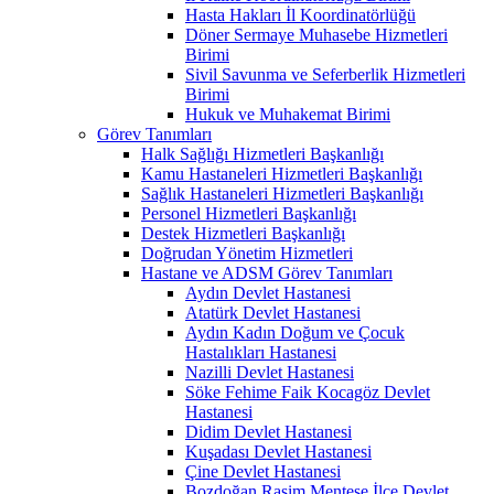
Hasta Hakları İl Koordinatörlüğü
Döner Sermaye Muhasebe Hizmetleri
Birimi
Sivil Savunma ve Seferberlik Hizmetleri
Birimi
Hukuk ve Muhakemat Birimi
Görev Tanımları
Halk Sağlığı Hizmetleri Başkanlığı
Kamu Hastaneleri Hizmetleri Başkanlığı
Sağlık Hastaneleri Hizmetleri Başkanlığı
Personel Hizmetleri Başkanlığı
Destek Hizmetleri Başkanlığı
Doğrudan Yönetim Hizmetleri
Hastane ve ADSM Görev Tanımları
Aydın Devlet Hastanesi
Atatürk Devlet Hastanesi
Aydın Kadın Doğum ve Çocuk
Hastalıkları Hastanesi
Nazilli Devlet Hastanesi
Söke Fehime Faik Kocagöz Devlet
Hastanesi
Didim Devlet Hastanesi
Kuşadası Devlet Hastanesi
Çine Devlet Hastanesi
Bozdoğan Rasim Menteşe İlçe Devlet