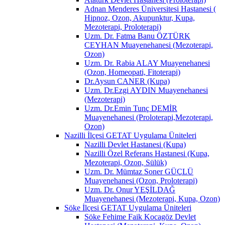
Adnan Menderes Üniversitesi Hastanesi (
Hipnoz, Ozon, Akupunktur, Kupa,
Mezoterapi, Proloterapi)
Uzm. Dr. Fatma Banu ÖZTÜRK
CEYHAN Muayenehanesi (Mezoterapi,
Ozon)
Uzm. Dr. Rabia ALAY Muayenehanesi
(Ozon, Homeopati, Fitoterapi)
Dr.Aysun CANER (Kupa)
Uzm. Dr.Ezgi AYDIN Muayenehanesi
(Mezoterapi)
Uzm. Dr.Emin Tunç DEMİR
Muayenehanesi (Proloterapi,Mezoterapi,
Ozon)
Nazilli İlçesi GETAT Uygulama Üniteleri
Nazilli Devlet Hastanesi (Kupa)
Nazilli Özel Referans Hastanesi (Kupa,
Mezoterapi, Ozon, Sülük)
Uzm. Dr. Mümtaz Soner GÜÇLÜ
Muayenehanesi (Ozon, Proloterapi)
Uzm. Dr. Onur YEŞİLDAĞ
Muayenehanesi (Mezoterapi, Kupa, Ozon)
Söke İlçesi GETAT Uygulama Üniteleri
Söke Fehime Faik Kocagöz Devlet