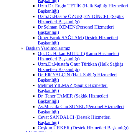
Başkanlığı)
Uzm.Dr. Engin TETİK (Halk Sağlığı Hizmetleri
Başkanlığı)
Uzm.Dr.Hasibe ÖZGEÇEN DİNCEL (Sağlık
Hizmetleri Başkanlığı)
Dr.Selman ÖZMEN(Personel Hizmetleri
Başkanlığı)
Ömer Faruk SAĞLAM (Destek Hizmetleri
Başkanlığı)
Başkan Yardımcılarımız
Op. Dr. Hakan BULUT (Kamu Hastaneleri
Hizmetleri Başkanlığı)
Uzm.Dr.Mustafa Onur Türkkan (Halk Sağlığı
Hizmetleri Başkanlığı)
Dr. Elif YALÇIN (Halk Sağlığı Hizmetleri
Başkanlığı)
Mehmet YILMAZ (Sağlık Hizmetleri
Başkanlığı)
Dr. Taner TAMER (Sağlık Hizmetleri
Başkanlığı)
Av.Mustafa Can SUNEL (Personel Hizmetleri
Başkanlığı)
Cevat SANDALCI (Destek Hizmetleri
Başkanlığı)
Coşkun ÜRKER (Destek Hizmetleri Başkanlığı)