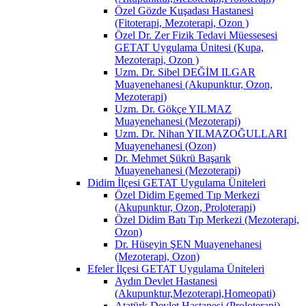
Özel Gözde Kuşadası Hastanesi
(Fitoterapi, Mezoterapi, Ozon )
Özel Dr. Zer Fizik Tedavi Müessesesi
GETAT Uygulama Ünitesi (Kupa,
Mezoterapi, Ozon )
Uzm. Dr. Sibel DEĞİM ILGAR
Muayenehanesi (Akupunktur, Ozon,
Mezoterapi)
Uzm. Dr. Gökçe YILMAZ
Muayenehanesi (Mezoterapi)
Uzm. Dr. Nihan YILMAZOĞULLARI
Muayenehanesi (Ozon)
Dr. Mehmet Şükrü Başarık
Muayenehanesi (Mezoterapi)
Didim İlçesi GETAT Uygulama Üniteleri
Özel Didim Egemed Tıp Merkezi
(Akupunktur, Ozon, Proloterapi)
Özel Didim Batı Tıp Merkezi (Mezoterapi,
Ozon)
Dr. Hüseyin ŞEN Muayenehanesi
(Mezoterapi, Ozon)
Efeler İlçesi GETAT Uygulama Üniteleri
Aydın Devlet Hastanesi
(Akupunktur,Mezoterapi,Homeopati)
Atatürk Devlet Hastanesi (Proloterapi)