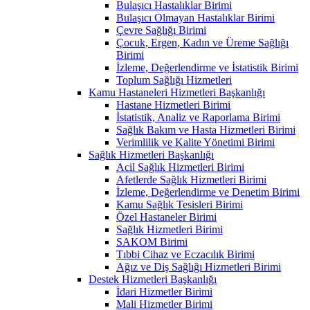
Bulaşıcı Hastalıklar Birimi
Bulaşıcı Olmayan Hastalıklar Birimi
Çevre Sağlığı Birimi
Çocuk, Ergen, Kadın ve Üreme Sağlığı
Birimi
İzleme, Değerlendirme ve İstatistik Birimi
Toplum Sağlığı Hizmetleri
Kamu Hastaneleri Hizmetleri Başkanlığı
Hastane Hizmetleri Birimi
İstatistik, Analiz ve Raporlama Birimi
Sağlık Bakım ve Hasta Hizmetleri Birimi
Verimlilik ve Kalite Yönetimi Birimi
Sağlık Hizmetleri Başkanlığı
Acil Sağlık Hizmetleri Birimi
Afetlerde Sağlık Hizmetleri Birimi
İzleme, Değerlendirme ve Denetim Birimi
Kamu Sağlık Tesisleri Birimi
Özel Hastaneler Birimi
Sağlık Hizmetleri Birimi
SAKOM Birimi
Tıbbi Cihaz ve Eczacılık Birimi
Ağız ve Diş Sağlığı Hizmetleri Birimi
Destek Hizmetleri Başkanlığı
İdari Hizmetler Birimi
Mali Hizmetler Birimi