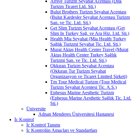
Arrive Turizm Seyahat Acentası (Dnk
Turizm Ticaret Ltd. Şti.)
Bulut Brothers Turizm Seyahat Acentası
(Bulut Kardeşler Seyahat Acentası Turizm
San. ve Tic. Ltd. Şti.)
Get Slim Turizm Seyahat Acentası (Get
Slim In Turkey Sağ. ve Ara Hiz. Ltd. Şti.)
Health Mia Seyahat (Mia Health Turkey
Sağlık Turizmi Seyahat Tic. Ltd. Şti.)
Murat Aktaş Health Center Travel (Murat
Aktaş Health Center Turkey Sağlık
Turizmi San. ve Tic. Ltd. Şti.)
Okkıran Turizm Seyahat Acentası
(Okkıran Tur Turizm Seyahat
Organizasyon ve Ticaret Limited Şirketi)
Tm Tour Medical Turizm (Tour Medical
Turizm Seyahat Acentesi Tic. A.Ş.)
Ephesus Marine Aesthetic Turizm
(Ephesus Marine Aesthetic Sağlık Tic. Ltd.
Şti.)
Üniversite
Adnan Menderes Üniversitesi Hastanesi
İç Kontrol
İç Kontrol Tanımı
İç Kontrolün Amaçları ve Standartları