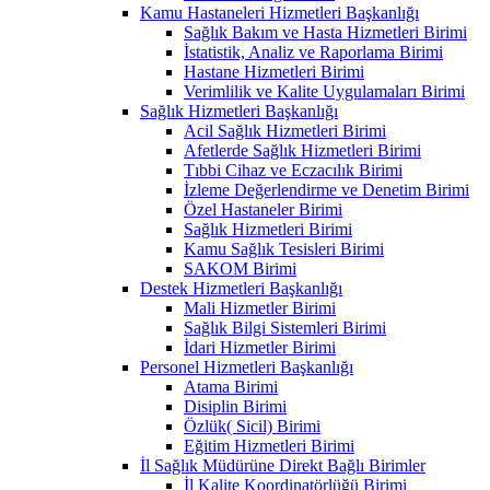
Kamu Hastaneleri Hizmetleri Başkanlığı
Sağlık Bakım ve Hasta Hizmetleri Birimi
İstatistik, Analiz ve Raporlama Birimi
Hastane Hizmetleri Birimi
Verimlilik ve Kalite Uygulamaları Birimi
Sağlık Hizmetleri Başkanlığı
Acil Sağlık Hizmetleri Birimi
Afetlerde Sağlık Hizmetleri Birimi
Tıbbi Cihaz ve Eczacılık Birimi
İzleme Değerlendirme ve Denetim Birimi
Özel Hastaneler Birimi
Sağlık Hizmetleri Birimi
Kamu Sağlık Tesisleri Birimi
SAKOM Birimi
Destek Hizmetleri Başkanlığı
Mali Hizmetler Birimi
Sağlık Bilgi Sistemleri Birimi
İdari Hizmetler Birimi
Personel Hizmetleri Başkanlığı
Atama Birimi
Disiplin Birimi
Özlük( Sicil) Birimi
Eğitim Hizmetleri Birimi
İl Sağlık Müdürüne Direkt Bağlı Birimler
İl Kalite Koordinatörlüğü Birimi