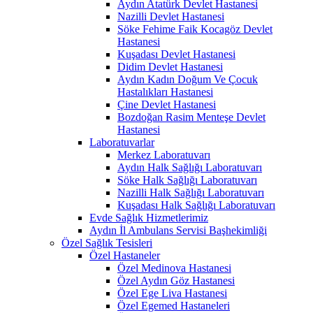
Aydın Atatürk Devlet Hastanesi
Nazilli Devlet Hastanesi
Söke Fehime Faik Kocagöz Devlet
Hastanesi
Kuşadası Devlet Hastanesi
Didim Devlet Hastanesi
Aydın Kadın Doğum Ve Çocuk
Hastalıkları Hastanesi
Çine Devlet Hastanesi
Bozdoğan Rasim Menteşe Devlet
Hastanesi
Laboratuvarlar
Merkez Laboratuvarı
Aydın Halk Sağlığı Laboratuvarı
Söke Halk Sağlığı Laboratuvarı
Nazilli Halk Sağlığı Laboratuvarı
Kuşadası Halk Sağlığı Laboratuvarı
Evde Sağlık Hizmetlerimiz
Aydın İl Ambulans Servisi Başhekimliği
Özel Sağlık Tesisleri
Özel Hastaneler
Özel Medinova Hastanesi
Özel Aydın Göz Hastanesi
Özel Ege Liva Hastanesi
Özel Egemed Hastaneleri