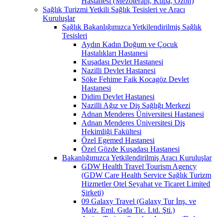
Hastanesi (Mezoterapi, Kupa, Ozon)
Sağlık Turizmi Yetkili Sağlık Tesisleri ve Aracı
Kuruluşlar
Sağlık Bakanlığımızca Yetkilendirilmiş Sağlık
Tesisleri
Aydın Kadın Doğum ve Çocuk
Hastalıkları Hastanesi
Kuşadası Devlet Hastanesi
Nazilli Devlet Hastanesi
Söke Fehime Faik Kocagöz Devlet
Hastanesi
Didim Devlet Hastanesi
Nazilli Ağız ve Diş Sağlığı Merkezi
Adnan Menderes Üniversitesi Hastanesi
Adnan Menderes Üniversitesi Diş
Hekimliği Fakültesi
Özel Egemed Hastanesi
Özel Gözde Kuşadası Hastanesi
Bakanlığımızca Yetkilendirilmiş Aracı Kuruluşlar
GDW Health Travel Tourism Agency
(GDW Care Health Service Sağlık Turizm
Hizmetler Otel Seyahat ve Ticaret Limited
Şirketi)
09 Galaxy Travel (Galaxy Tur İnş. ve
Malz. Eml. Gıda Tic. Ltd. Şti.)