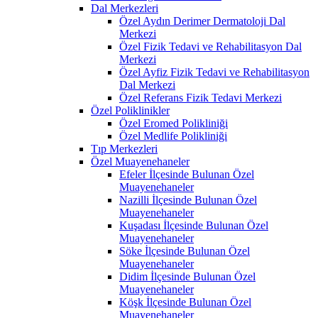
Dal Merkezleri
Özel Aydın Derimer Dermatoloji Dal
Merkezi
Özel Fizik Tedavi ve Rehabilitasyon Dal
Merkezi
Özel Ayfiz Fizik Tedavi ve Rehabilitasyon
Dal Merkezi
Özel Referans Fizik Tedavi Merkezi
Özel Poliklinikler
Özel Eromed Polikliniği
Özel Medlife Polikliniği
Tıp Merkezleri
Özel Muayenehaneler
Efeler İlçesinde Bulunan Özel
Muayenehaneler
Nazilli İlçesinde Bulunan Özel
Muayenehaneler
Kuşadası İlçesinde Bulunan Özel
Muayenehaneler
Söke İlçesinde Bulunan Özel
Muayenehaneler
Didim İlçesinde Bulunan Özel
Muayenehaneler
Köşk İlçesinde Bulunan Özel
Muayenehaneler