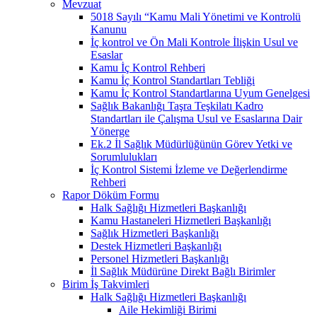
Mevzuat
5018 Sayılı “Kamu Mali Yönetimi ve Kontrolü
Kanunu
İç kontrol ve Ön Mali Kontrole İlişkin Usul ve
Esaslar
Kamu İç Kontrol Rehberi
Kamu İç Kontrol Standartları Tebliği
Kamu İç Kontrol Standartlarına Uyum Genelgesi
Sağlık Bakanlığı Taşra Teşkilatı Kadro
Standartları ile Çalışma Usul ve Esaslarına Dair
Yönerge
Ek.2 İl Sağlık Müdürlüğünün Görev Yetki ve
Sorumlulukları
İç Kontrol Sistemi İzleme ve Değerlendirme
Rehberi
Rapor Döküm Formu
Halk Sağlığı Hizmetleri Başkanlığı
Kamu Hastaneleri Hizmetleri Başkanlığı
Sağlık Hizmetleri Başkanlığı
Destek Hizmetleri Başkanlığı
Personel Hizmetleri Başkanlığı
İl Sağlık Müdürüne Direkt Bağlı Birimler
Birim İş Takvimleri
Halk Sağlığı Hizmetleri Başkanlığı
Aile Hekimliği Birimi