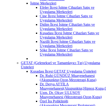
İşitme Merkezleri
Efeler İlçesi İşitme Cihazları Satış ve
Uygulama Merkezleri
Çine İlçesi İşitme Cihazları Satış ve
Uygulama Merkezleri
Didim İlçesi İşitme Cihazları Satış ve
Uygulama Merkezleri
Kuşadası İlçesi İşitme Cihazları Satış ve
Uygulama Merkezleri
Nazilli İlçesi İşitme Cihazları Satış ve
Uygulama Merkezleri
Söke İlçesi İşitme Cihazları Satış ve
Uygulama Merkezleri
GETAT (Geleneksel ve Tamamlayıcı Tıp) Uygulama
Üniteleri
Kuşadası İlçesi GETAT Uygulama Üniteleri
Dr. Ruhi GÜNDÜZ Muayenehanesi
(Akupunktur,Ozon,Mezoterapi,Kupa)
Dr. Derya ATTİLA
Muayenehanesi(Akupunktur,Hipnoz,Kupa,O
Uzm. Dr. Olcay ULUSOY
Muayenehanesi (Mezoterapi,Ozon,Kupa)
Özel İra Polikliniği
(Akupunktur,Mezoterapi,Proloterapi)