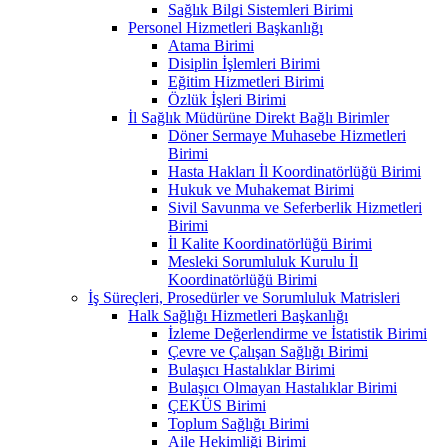
Sağlık Bilgi Sistemleri Birimi
Personel Hizmetleri Başkanlığı
Atama Birimi
Disiplin İşlemleri Birimi
Eğitim Hizmetleri Birimi
Özlük İşleri Birimi
İl Sağlık Müdürüne Direkt Bağlı Birimler
Döner Sermaye Muhasebe Hizmetleri
Birimi
Hasta Hakları İl Koordinatörlüğü Birimi
Hukuk ve Muhakemat Birimi
Sivil Savunma ve Seferberlik Hizmetleri
Birimi
İl Kalite Koordinatörlüğü Birimi
Mesleki Sorumluluk Kurulu İl
Koordinatörlüğü Birimi
İş Süreçleri, Prosedürler ve Sorumluluk Matrisleri
Halk Sağlığı Hizmetleri Başkanlığı
İzleme Değerlendirme ve İstatistik Birimi
Çevre ve Çalışan Sağlığı Birimi
Bulaşıcı Hastalıklar Birimi
Bulaşıcı Olmayan Hastalıklar Birimi
ÇEKÜS Birimi
Toplum Sağlığı Birimi
Aile Hekimliği Birimi